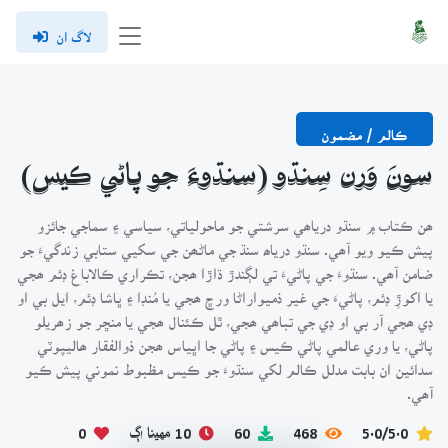
لاگ ان
ڪالم / مضمون
سونَ وَرن سِنڌو (سنڌوءَ جو پاڻي ڪيس)
ھن ڪتاب ۾ سنڌو درياھي سرشتي جو ماحولياتي، سياسي ۽ سماجي جائزو
پيش ڪيو ويو آھي. سنڌو درياھ سنڌ جي ماڻھن جي سکيي ستابي زندگيءَ جو
ضامن آھي. سنڌوءَ جي پاڻيءَ تي لڳندڙ ڌاڙا ھجن، تڪراري ڪالاباغ ڊئم ھجي
يا اکوڙِ ڊئم، پاڻيءَ جي غير ذميواراڻا ورڇ ھجي يا مُنڊا ۽ ڀاشا ڊئم، ايل بي او
ڊي ھجي آر بي او ڊي جي تباھي ھجي، ٿل ڪئنال ھجي يا منڇر جو زھريلو
پاڻي، يا وري عالمي پاڻي ڪيس ۽ پاڻي جا اڀياس ھجن ذوالفقار ھاليپوٽي
سدائين ان بابت مدلل ڪالم لکي سنڌوءَ جو ڪيس مظبوط نموني پيش ڪيو
آھي.
5.0/5.0
468
60
10 مهينا اڳ
0