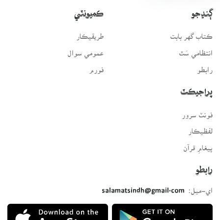
ڳنڍجو
ڪميونٽي
ڪتاب گهر بابت
طريقيڪار
انتظامي سَٿ
عمومي سوال
رابطو
فورم
پراجيڪٽ
فونٽ سرور
لفظيڪار
پيغامِ قرآن
رابطو
اي-ميل:
salamatsindh@gmail.com