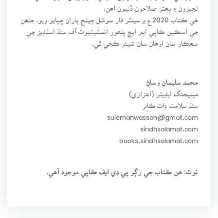
تجيزون ۽ بھتر صلاحون ڏنيون آھن.
ھي ڪتاب 2020ع ۾سينٽر فار سوشل چينج پاران ڇپايو ويو، جنھن
جي اسڪين ڪاپي ايم ايڇ پنھور انسٽيٽيوٽ آف سنڌ اسٽڊيز جي
سھڪار سان اوھان سان شيئر ڪجي ٿي.
محمد سليمان وساڻ
مينيجنگ ايڊيٽر (اعزازي)
سنڌ سلامت ڊاٽ ڪام
sulemanwassan@gmail.com
sindhsalamat.com
books.sindhsalamat.com
نوٽ: ھن ڪتاب جي رڳو پي ڊي ايف ڪاپي موجود آھي.