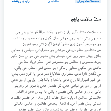
سنڌ سلامت پاران
سنڌسلامت ڪتاب گهر پاران نامور ليکڪ ذوالفقار ھاليپوٽي جي
سنڌ جي پاڻي ڪيس جي حوالي سان لکيل چونڊ مضمونن ۽ ڪالمن
جو مجموعو ”سونَ وَرن سِنڌو“ اوھان اڳيان آڻي رھيا آھيون.
ھن ڪتاب ۾ سنڌو درياھي سرشتي جو ماحولياتي، سياسي ۽ سماجي
جائزو پيش ڪيو ويو آھي، جيڪو پاڻي ڪيس جي حوالي سان لکيل
چونڊ مضمونن ۽ ڪالمن جو مجموعو آھي. سنڌو درياھ سنڌ جي
ماڻھن جي سکيي ستابي زندگيءَ جو ضامن آھي. سنڌوءَ جي پاڻيءَ
تي لڳندڙ ڌاڙا ھجن، تڪراري ڪالاباغ ڊئم ھجي يا اکوڙِ ڊئم، پاڻيءَ
جي غير ذميواراڻا ورڇ ھجي يا مُنڊا ۽ ڀاشا ڊئم، ايل بي او ڊي ھجي
آر بي او ڊي جي تباھي ھجي، ٿل ڪئنال ھجي يا منڇر جو زھريلو
پاڻي، يا وري عالمي پاڻي ڪيس ۽ پاڻي جا اڀياس ھجن ذوالفقار
ھاليپوٽي سدائين ان بابت مدلل ڪالم لکي سنڌوءَ جو ڪيس مظبوط
نموني پيش ڪيو آھي. ذوالفقار پنھنجي ڪالمن ۾ عالمي مالياتي
ادارن جي ڪردار ۽ ڪم جو پڻ تنقيدي جائزو پيش ڪيو ڪندي