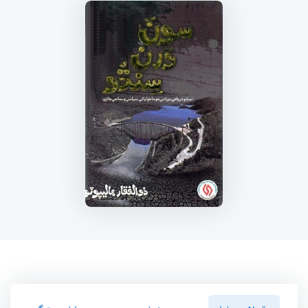
سنڌسلامت پاران
ڪتاب ۾
رايا ۽ ريٽنگ