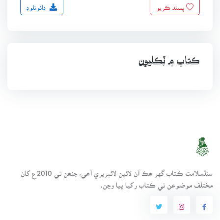
ڊائونلوڊ
پسند ڪريو
ڪتاب ۾ ٽِڪليون
سنڌسلامت ڪتاب گهر ھڪ آن لائين لائبريري آھي، جنھن تي 2010ع کان
مختلف موضوعن تي ڪتاب رکيا پيا وڃن.