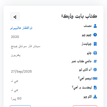
ڪتاب بابت وڌيڪ:
مصنف
ذوالفقار هاليپوٽو
ڇپيو ويو
2020
ڇپائيندڙ
سينٽر فار سوشل چينج
ڇاپو
پھريون
عالمي ڪتاب نمبر
آن لائين ٿيو
27/Sep/2025
ترجمو آھي؟
جي نہ
ٽيڪسٽ ۾ آھي؟
جي نہ
لاٿو ويو
60 ڀيرا