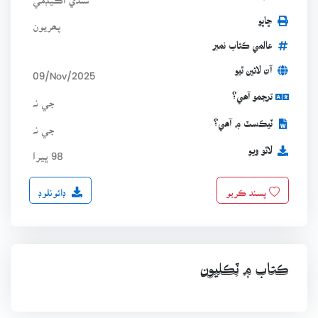
ڇاپو
پھريون
عالمي ڪتاب نمبر
آن لائين ٿيو
09/Nov/2025
ترجمو آھي؟
جي نہ
ٽيڪسٽ ۾ آھي؟
جي نہ
لاٿو ويو
98 ڀيرا
ڊائونلوڊ
پسند ڪريو
ڪتاب ۾ ٽِڪليون