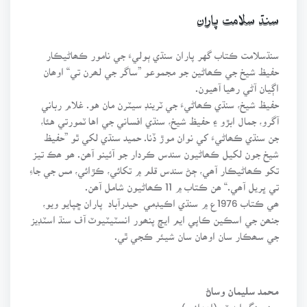
سنڌ سلامت پاران
سنڌسلامت ڪتاب گهر پاران سنڌي ٻوليءَ جي نامور ڪھاڻيڪار
حفيظ شيخ جي ڪھاڻين جو مجموعو ”ساگر جي لھرن تي“ اوھان
اڳيان آڻي رھيا آھيون.
حفيظ شيخ، سنڌي ڪھاڻيءَ جي ٽرينڊ سيٽرن مان هو. غلام رباني
آگرو، جمال ابڙو ۽ حفيظ شيخ، سنڌي افساني جي اها ٽمورتي هئا،
جن سنڌي ڪھاڻيءَ کي نوان موڙ ڏنا. حميد سنڌي لکي ٿو ”حفيظ
شيخ جون لکيل ڪھاڻيون سندس ڪردار جو آئينو آھن. ھو ھڪ تيز
تکو ڪھاڻيڪار آھي، ڄڻ سندس قلم ۾ تکائي، ڪڙائي، مس جي جاءِ
تي ڀريل آھي.“ ھن ڪتاب ۾ 11 ڪھاڻيون شامل آھن.
ھي ڪتاب 1976ع ۾ سنڌي اڪيڊمي حيدرآباد پاران ڇپايو ويو،
جنھن جي اسڪين ڪاپي ايم ايڇ پنھور انسٽيٽيوٽ آف سنڌ اسٽڊيز
جي سھڪار سان اوھان سان شيئر ڪجي ٿي.
محمد سليمان وساڻ
مينيجنگ ايڊيٽر (اعزازي)