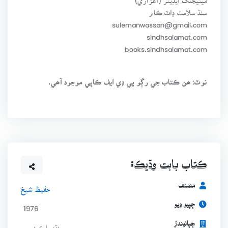
سنڌ سلامت ڊاٽ ڪام
sulemanwassan@gmail.com
sindhsalamat.com
books.sindhsalamat.com
نوٽ: ھن ڪتاب جي رڳو پي ڊي ايف ڪاپي موجود آھي.
ڪتاب بابت وڌيڪ:
مصنف
حفيظ شيخ
ڇپيو ويو
1976
ڇپائيندڙ
سنڌي اڪيڊمي