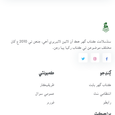
سنڌسلامت ڪتاب گهر ھڪ آن لائين لائبريري آھي، جنھن تي 2010ع کان
مختلف موضوعن تي ڪتاب رکيا پيا وڃن.
ڳنڍجو
ڪميونٽي
ڪتاب گهر بابت
طريقيڪار
انتظامي سَٿ
عمومي سوال
رابطو
فورم
پراجيڪٽ