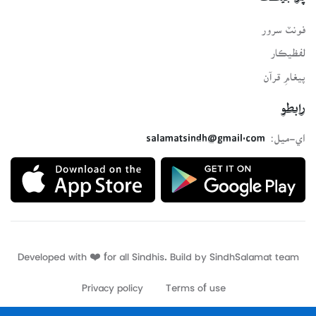
فونٽ سرور
لفظيڪار
پيغامِ قرآن
رابطو
اي-ميل:
salamatsindh@gmail.com
Developed with ❤️ for all Sindhis. Build by
SindhSalamat
team
Privacy policy
Terms of use