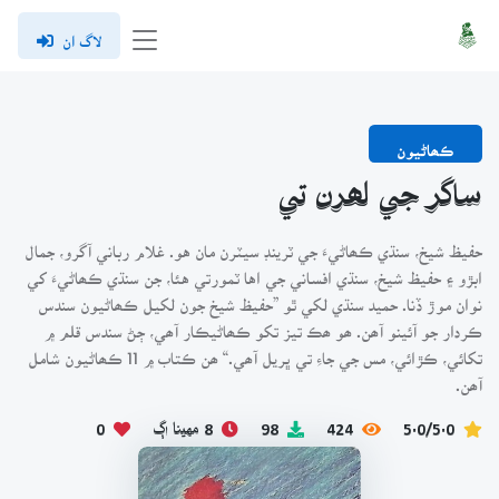
لاگ ان
ڪھاڻيون
ساگر جي لھرن تي
حفيظ شيخ، سنڌي ڪھاڻيءَ جي ٽرينڊ سيٽرن مان هو. غلام رباني آگرو، جمال
ابڙو ۽ حفيظ شيخ، سنڌي افساني جي اها ٽمورتي هئا، جن سنڌي ڪھاڻيءَ کي
نوان موڙ ڏنا. حميد سنڌي لکي ٿو ”حفيظ شيخ جون لکيل ڪھاڻيون سندس
ڪردار جو آئينو آھن. ھو ھڪ تيز تکو ڪھاڻيڪار آھي، ڄڻ سندس قلم ۾
تکائي، ڪڙائي، مس جي جاءِ تي ڀريل آھي.“ ھن ڪتاب ۾ 11 ڪھاڻيون شامل
آھن.
5.0/5.0
424
98
8 مهينا اڳ
0