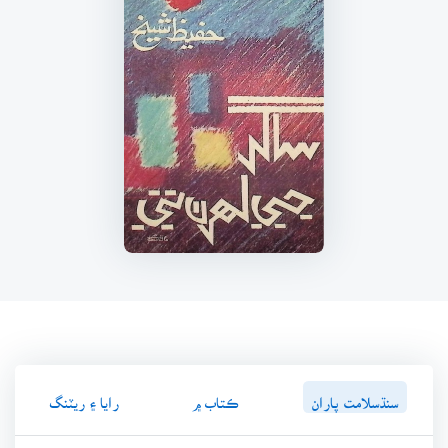
سنڌسلامت پاران
ڪتاب ۾
رايا ۽ ريٽنگ