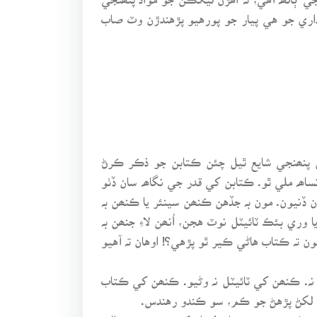
اداري جو هي پيار جو پورهيو پڙهندڙن وٽ صاب
ن پنھنجي شايع ٿيل چئن ڪتابن جو ذڪر ڪرڻ
ساھہ ملي ٿو. ڪتابن کي قدر جي نگاھہ سان ڏٺو
 ڏنيون. مون بہ جڏهن ڪنھن سينئر يا ڪنھن بہ
ري بئڪ ٽائيٽل نوٽ هجن، اُنھن لاءِ جنھن بہ
يون تہ ڪتاب هاڻي ڪير ٿو پڙهي؟! اوهان تہ آهيو
ہ. ڪنھن کي ٽائيٽل نہ وڻيو. ڪنھن کي ڪتاب
نجو لکڻ پڙهڻ جو ڪم، سو ڪندو رهندس.
ہ مائٽ، دوست ۽ واسطيدار کي ڪنھن بہ حوالي