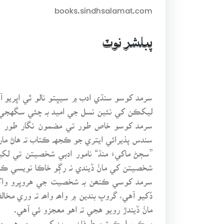
books.sindhsalamat.com
پبلشر نوٽ
سرمد کوسو سنڌي ادب ۾ سيڀتو نالو ٿي اڀريو 
ليکڪن کي نئين نسل جي اميد بہ چئي سگهجي 
سرمد کوسو خاص طور تي مضمون نگار طور سڃ
سندس پذيرائي ايتري جو ڪجهہ ڪتاب تہ هاڻ م
شخصيتن کي مانُ ڏيندي نہ رڳو خاڪا نويسي ڪ
سرمد کوسي ڪنھن بہ شخصيت جي هروڀرو واک
ڏکيو آهي، گروپ بندين ۾ واھہ واھہ تہ وري 
مانُ ڏيندڙ رويو هجي تہ اهو معجزو ئي آهي.
مرڪ پبليڪيشن طرفان سرمد کوسي جو هي چوٿون 