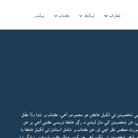
تعارف
ليکڪ
ڪِتابَ
پبلشر
ي شخصيتن تي لکيل خاڪن جو مجموعو آهي. ڪتاب ۾ ننڍا وڏا ڪُل
ي، هن شخصيتن کي مانُ ڏيندي نہ رڳو خاڪا نويسي ڪئي آهي پر هن
ورت عڪس نظر اچي ٿو. هن ڪتاب ۾ شامل استادن تي لکيل خاڪا يا
ڪري انھن شخصيتن تي لکيو آهي جن کيس متاثر ڪيو يا سندس زندگيءَ تي