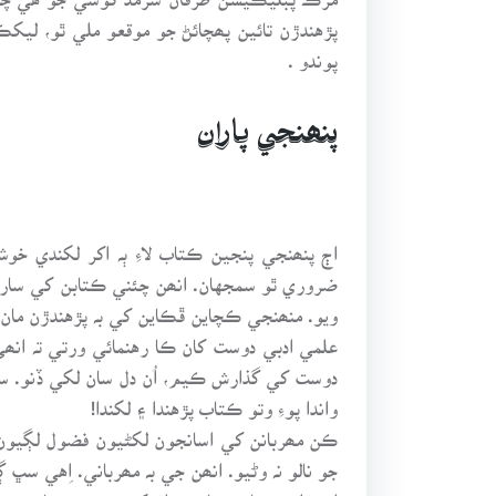
پڙهندڙن تائين پھچائڻ جو موقعو ملي ٿو، ليکڪ
پوندو .
پنھنجي پاران
اڄ پنھنجي پنجين ڪتاب لاءِ ٻہ اکر لکندي 
ضروري ٿو سمجهان. انھن چئني ڪتابن کي ساراهڻ 
ويو. منھنجي ڪچاين ڦڪاين کي بہ پڙهندڙن مان 
علمي ادبي دوست کان ڪا رهنمائي ورتي تہ انھي
دوست کي گذارش ڪيم، اُن دل سان لکي ڏنو. سندن ب
واندا پوءِ وتو ڪتاب پڙهندا ۽ لکندا!
ڪن مھربانن کي اسانجون لکڻيون فضول لڳيون.
جو نالو نہ وڻيو. انھن جي بہ مھرباني. اِهي س
اڄڪلھہ ڪتاب ڇپائڻ ۽ ان کي پڙهندڙن تائين پ