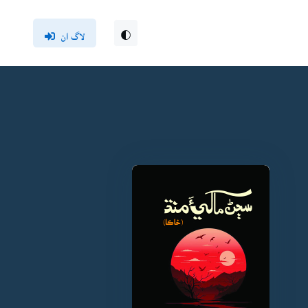
لاگ ان