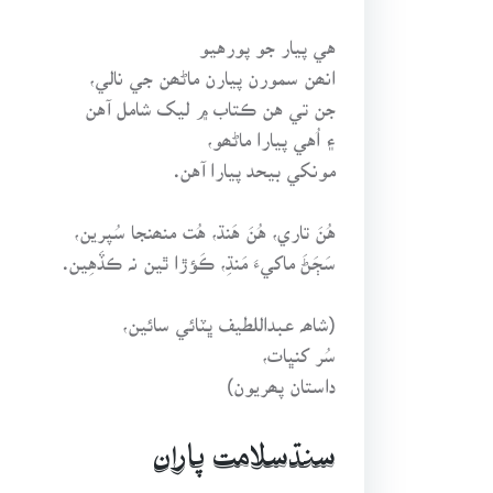
هي پيار جو پورهيو
انھن سمورن پيارن ماڻھن جي نالي،
جن تي هن ڪتاب ۾ ليک شامل آهن
۽ اُهي پيارا ماڻھو،
مونکي بيحد پيارا آهن.
هُنَ تاري، هُنَ هَنڌ، هُت منھنجا سُپرين،
سَڄَڻَ ماکيءَ مَنڌِ، ڪَؤڙا ٿين نہ ڪڏَهِين.
(شاھہ عبداللطيف ڀٽائي سائين،
سُر کنڀات،
داستان پھريون)
سنڌسلامت پاران