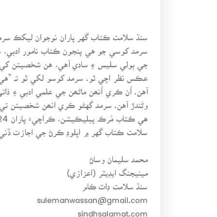
سنڌ سلامت ڪتاب گهر پاران نوجوان ليکڪ سرمد
جي ٻولي سليس ۽ سادي آهي، هن شخصيتن کي م
عڪس نظر اچي ٿو. سرمد کوسو لکي ٿو تہ ”هي ش
آهن. اُن ڪري اُنھن ماڻھن جي علمي ادبي ۽ ذات
وڻندڙ آهن. سرمد گهڻو ڪري انھن شخصيتن تي ل
سلامت ڪتاب گهر ۾ اپلوڊ ڪرڻ جي اجازت ڏني.
محمد سليمان وساڻ
مينيجنگ ايڊيٽر (اعزازي)
سنڌ سلامت ڊاٽ ڪام
sulemanwassan@gmail.com
sindhsalamat.com