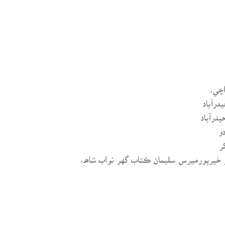
چي،
رآباد
درآباد
و
ر
 خيرپورميرس سليمان ڪتاب گهر نواب شاھہ،