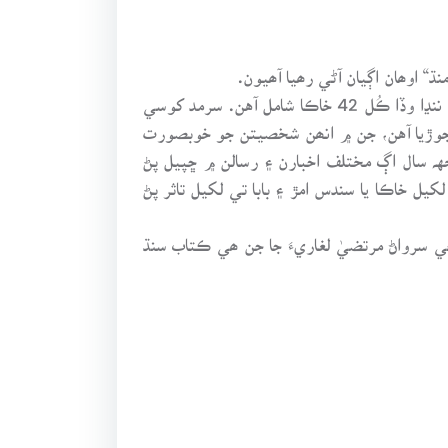
اوھان اڳيان آڻي رھيا آھيون.
سرمد کوسي جو هي پنجون ڪتاب نامور ادبي، علمي ۽ سماجي شخصيتن تي لکيل خاڪن جو مجموعو آهي. ڪتاب ۾ ننڍا وڏا ڪُل 42 خاڪا شامل آهن. سرمد کوسي
جوڙيا آهن، جن ۾ انھن شخصيتن جو خوبصورت
هہ سال اڳ مختلف اخبارن ۽ رسالن ۾ ڇپيل پڻ
يل خاڪا يا سندس امڙ ۽ بابا تي لکيل تاثر پڻ
۽ مرڪ پبليڪيشن جي سرواڻ مرتضيٰ لغاريءَ جا جن ھي ڪتاب سنڌ