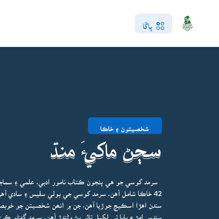
ڀاڱا
شخصيتون ۽ خاڪا
سڄڻ ماکيءَ منڌ
سرمد کوسي جو هي پنجون ڪتاب نامور ادبي، علمي ۽ سماج
42 خاڪا شامل آهن. سرمد کوسي جي ٻولي سليس ۽ سادي آه
سندن اهڙا اسڪيچ جوڙيا آهن، جن ۾ انھن شخصيتن جو خوبص
سندس امڙ ۽ بابا تي لکيل تاثر پڻ وڻندڙ آهن. سرمد گهڻو 