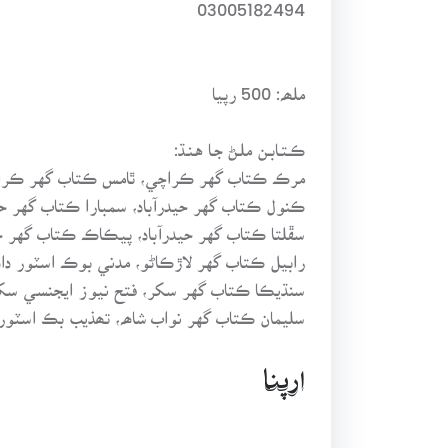
03005182494
ملھہ: 500 رپيا
ڪـتـابـن ملـڻ جـا هـنـڌ:
مرڪ ڪتاب گهر ڪراچي، ٿامس ڪتاب گهر ڪرا
ڪنول ڪتاب گهر حيدرآباد، سمبارا ڪتاب گهر حيد
سڦلتا ڪتاب گهر حيدرآباد، پيڪاڪ ڪتاب گهر حي
رابيل ڪتاب گهر لاڙڪاڻو، مدني بوڪ اسٽور داد
سنڌيڪا ڪتاب گهر سکر، فتح نيوز ايجنسي سک
سليمان ڪتاب گهر نواب شاھہ، تھذيب بڪ اسٽور
ارپنا