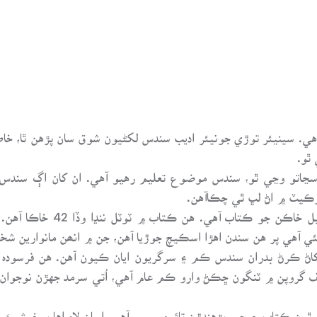
آهي. سينيئر توڙي جونيئر اديب سندس لکڻيون شوق سان پڙهن ٿا، خ
ٿو.
اتو وڃي ٿو، سندس موضوع تعليم رهيو آهي. ان کان اڳ سندس چ
ارڪيٽ ۾ اڻ لڀ ٿي چڪاآهن.
”سڄڻ ماکيءَ منڌ“ نامور ادبي
ئي آهي پر هن سندن اهڙا اسڪيچ جوڙيا آهن، جن ۾ انھن مانوارين
اڻ ڪرڻ بدران سندس ڪم ۽ سرگريون ايان ڪيون آهن. هن فرسودہ
مخالف گروپن ۾ ٽنگون ڇڪڻ وارو ڪم عام آهي، اُتي سرمد جهڙن نوج
ڪتاب ڇپجي پڙهندڙن تائين رسيو آهي، اسان لاءِ اها بہ خوشيءَ جي