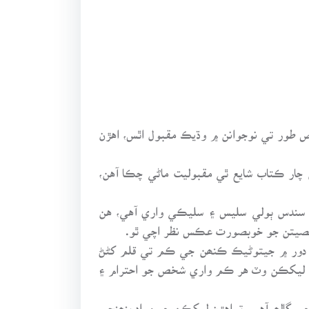
اص طور تي نوجوانن ۾ وڌيڪ مقبول اٿس، اهڙن
ار ڪتاب شايع ٿي مقبوليت ماڻي چڪا آهن،
 شخصيتن تي لکيل خاڪن جو ڪتاب آهي. هن ڪتاب ۾ ٽوٽل ننڍا وڏا 42 خاڪا آهن. سندس ٻولي سليس ۽ سليڪي واري آهي، هن
 شخصيتن جو خوبصورت عڪس نظر اچي ٿو.
 دور ۾ جيتوڻيڪ ڪنھن جي ڪم تي قلم کڻڻ
وان ليکڪن وٽ هر ڪم واري شخص جو احترام ۽
 ڳالھہ آهي، تہ اهڙن ليکڪن جو مواد پنھنجي