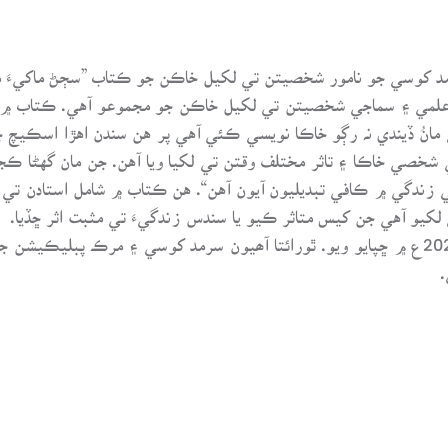
 کوسي جو نامور شخصيتن تي لکيل خاڪن جو ڪتاب ”سڄڻ ماکيءَ منڌ“ 
انُ ڏيندي نہ رڳو خاڪا نويسي ڪئي آهي پر هن سندن اهڙا اسڪيچ 
خصي خاڪا ۽ تاثر مختلف وقتن تي لکيا ويا آهن. جن مان گهڻا ڪج
ي زندگي ۾ ڪافي تبديليون آيون آهن“. هن ڪتاب ۾ شامل استادن تي لک
کيو آهي جن کيس متاثر ڪيو يا سندس زندگيءَ تي مثبت اثر ڇڏيا.
ھي ڪتاب مُرڪ پبليڪيشن، ڪراچيءَ پاران 2024ع ۾ ڇپايو ويو. ٿورائتا آھيون سرمد کوسي 