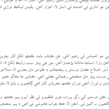
ن جو اداري تي اعتماد ئي اسان لاءِ اعزاز آهي، يقينن ليکڪ توڙي 
خوشي جو احساس ٿي رهيو آهي. هِن ڪتاب بابت ڪجهہ لکڻ کان پھري
وارا، اسانجا مانائتا پڙهندڙ آهن. جن جي پيار سبب وڌيڪ لکڻ لاءِ ات
ڏنو. اصلاح ڪندڙ دوستن بہ پنھنجائپ ۽ خلوص مان بھتري لاءِ صلاحون
 دوست پيار مان منھنجي رهنمائي ڪئي آهي. ڪتابن جا مھاڳ هجن يا و
ہ ٿورا. انھي دوران ڪجهہ مھربانن کان اِهي ڳالھيون بہ ٻُڌڻ لاءِ مل
 ڪن دوستن کي رڳو پروف جون غلطيون ئي نظر آيون ٻيو ڪجهہ بہ ن
ڀ ڳالھيون بہ اکين تي. انھن لاءِ هڪ جواب خاموشي ئي آهي ۽ ٻيو منھ
ھچائڻ وڏو ڪم آهي. مون شايع ٿيل پنھنجي سمورن ڪتابن لاءِ ڪنھن ب