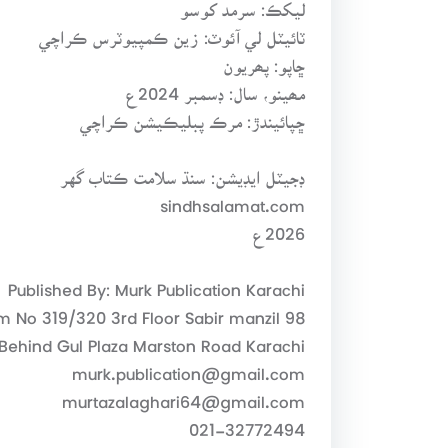
ليکڪ: سرمد کوسو
ٽائيٽل لي آئوٽ: زين ڪمپيوٽرس ڪراچي
ڇاپو: پھريون
مھينو، سال: ڊسمبر 2024ع
ڇپائيندڙ: مرڪ پبليڪيشن ڪراچي
ڊجيٽل ايڊيشن: سنڌ سلامت ڪتاب گهر
sindhsalamat.com
2026ع
Published By: Murk Publication Karachi
m No 319/320 3rd Floor Sabir manzil 98
Behind Gul Plaza Marston Road Karachi
murk.publication@gmail.com
murtazalaghari64@gmail.com
021-32772494