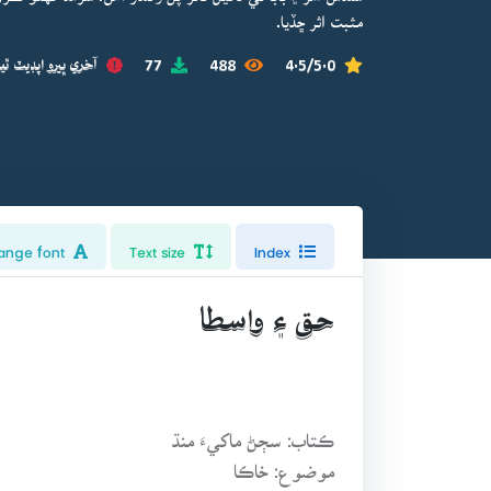
مثبت اثر ڇڏيا.
4.5/5.0
488
77
آخري ڀيرو اپڊيٽ ٿيو
ange font
Text size
Index
حق ۽ واسطا
ڪتاب: سڄڻ ماکيءَ منڌ
موضوع: خاڪا