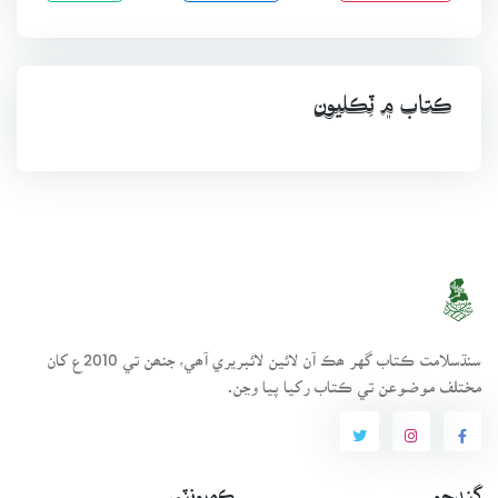
ڪتاب ۾ ٽِڪليون
سنڌسلامت ڪتاب گهر ھڪ آن لائين لائبريري آھي، جنھن تي 2010ع کان
مختلف موضوعن تي ڪتاب رکيا پيا وڃن.