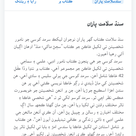
سنڌ سلامت پاران
سنڌ سلامت ڪتاب گهر پاران نوجوان ليکڪ سرمد کوسي جو نامور
شخصيتن تي لکيل خاڪن جو ڪتاب ”سڄڻ ماکيءَ منڌ“ اوھان اڳيان
آڻي رھيا آھيون.
سرمد کوسي جو هي پنجون ڪتاب نامور ادبي، علمي ۽ سماجي
شخصيتن تي لکيل خاڪن جو مجموعو آهي. ڪتاب ۾ ننڍا وڏا ڪُل
42 خاڪا شامل آهن. سرمد کوسي جي ٻولي سليس ۽ سادي آهي، هن
شخصيتن کي مانُ ڏيندي نہ رڳو خاڪا نويسي ڪئي آهي پر هن
سندن اهڙا اسڪيچ جوڙيا آهن، جن ۾ انھن شخصيتن جو خوبصورت
عڪس نظر اچي ٿو. سرمد کوسو لکي ٿو تہ ”هي شخصي خاڪا ۽
تاثر مختلف وقتن تي لکيا ويا آهن. جن مان گهڻا ڪجهہ سال اڳ
مختلف اخبارن ۽ رسالن ۾ ڇپيل پڻ آهن. اُن ڪري اُنھن ماڻھن جي
علمي ادبي ۽ ذاتي زندگي ۾ ڪافي تبديليون آيون آهن“. هن ڪتاب
۾ شامل استادن تي لکيل خاڪا يا سندس امڙ ۽ بابا تي لکيل تاثر پڻ
وڻندڙ آهن. سرمد گهڻو ڪري انھن شخصيتن تي لکيو آهي جن