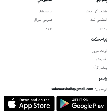
ڳنڍجو
ڪميونٽي
ڪتاب گهر بابت
طريقيڪار
انتظامي سَٿ
عمومي سوال
رابطو
فورم
پراجيڪٽ
فونٽ سرور
لفظيڪار
پيغامِ قرآن
رابطو
اي-ميل:
salamatsindh@gmail.com