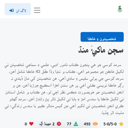
لاگ ان
شخصيتون ۽ خاڪا
سڄڻ ماکيءَ منڌ
سرمد کوسي جو هي پنجون ڪتاب نامور ادبي، علمي ۽ سماجي شخصيتن تي
لکيل خاڪن جو مجموعو آهي. ڪتاب ۾ ننڍا وڏا ڪُل 42 خاڪا شامل آهن.
سرمد کوسي جي ٻولي سليس ۽ سادي آهي، هن شخصيتن کي مانُ ڏيندي نہ
رڳو خاڪا نويسي ڪئي آهي پر هن سندن اهڙا اسڪيچ جوڙيا آهن، جن ۾
انھن شخصيتن جو خوبصورت عڪس نظر اچي ٿو. هن ڪتاب ۾ شامل استادن
تي لکيل خاڪا يا سندس امڙ ۽ بابا تي لکيل تاثر پڻ وڻندڙ آهن. سرمد گهڻو
ڪري انھن شخصيتن تي لکيو آهي جن کيس متاثر ڪيو يا سندس زندگيءَ تي
مثبت اثر ڇڏيا.
5.0/5.0
493
77
2 مهينا اڳ
0