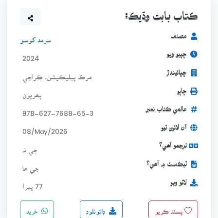
ڪتاب بابت وڌيڪ:
مصنف
سرمد کوسو
ڇپيو ويو
2024
ڇپائيندڙ
مرڪ پبليڪيشن، ڪراچي
ڇاپو
پھريون
عالمي ڪتاب نمبر
978-627-7688-65-3
آن لائين ٿيو
08/May/2026
ترجمو آھي؟
جي نہ
ٽيڪسٽ ۾ آھي؟
جي ھا
لاٿو ويو
77 ڀيرا
ڊائونلوڊ
خريد
پسند ڪريو