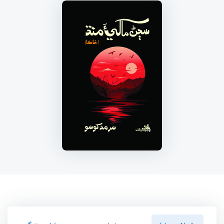
سنڌسلامت پاران
ڪتاب ۾
رايا ۽ ريٽنگ