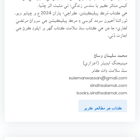
کيس متاثر ڪيو يا سندس زندگيءَ تي مثبت اثر ڇڏيا.
ھي ڪتاب مُرڪ پبليڪيشن، ڪراچيءَ پاران 2024ع ۾ ڇپايو ويو.
ٿورائتا آھيون سرمد کوسي ۽ مرڪ پبليڪيشن جي سرواڻ مرتضيٰ
لغاريءَ جا جن ھي ڪتاب سنڌ سلامت ڪتاب گهر ۾ اپلوڊ ڪرڻ جي
اجازت ڏني.
محمد سليمان وساڻ
مينيجنگ ايڊيٽر (اعزازي)
سنڌ سلامت ڊاٽ ڪام
sulemanwassan@gmail.com
sindhsalamat.com
books.sindhsalamat.com
ڪتاب جو مطالعو ڪريو