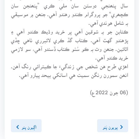
سال پنھنجي دوستن سان ملي ڪري ”پنھنجن سان
ڪچھري“ جو پروگرام ڪندو رهندو آهي. جنھن ۾ موسيقي
بہ شامل هوندي آهي.
ڪتابن جو بہ شوقين آهي پر خريد وڌيڪ ڪندو آهي ۽
پڙهندو گهٽ آهي. ڪتاب گڏ ڪري لائبرري ٺاهي ڇڏي
اٿائين. جنھن وٽ بہ ڪو سُٺو ڪتاب ڏسندو آهي، سو لازمي
خريد ڪندو آهي.
اهڙي طرح هن شخص جي زندگيءَ جا ڪيترائي رنگ آهن.
انھن سمورن رنگن سميت هي اسانکي بيحد پيارو آهي.
(06 جون 2022ع)
پويون پَنو
اڳيون پنو