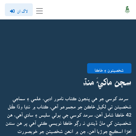
لاگ ان
شخصيتون ۽ خاڪا
سڄڻ ماکيءَ منڌ
سرمد کوسي جو هي پنجون ڪتاب نامور ادبي، علمي ۽ سماجي
شخصيتن تي لکيل خاڪن جو مجموعو آهي. ڪتاب ۾ ننڍا وڏا ڪُل
42 خاڪا شامل آهن. سرمد کوسي جي ٻولي سليس ۽ سادي آهي، هن
شخصيتن کي مانُ ڏيندي نہ رڳو خاڪا نويسي ڪئي آهي پر هن سندن
اهڙا اسڪيچ جوڙيا آهن، جن ۾ انھن شخصيتن جو خوبصورت