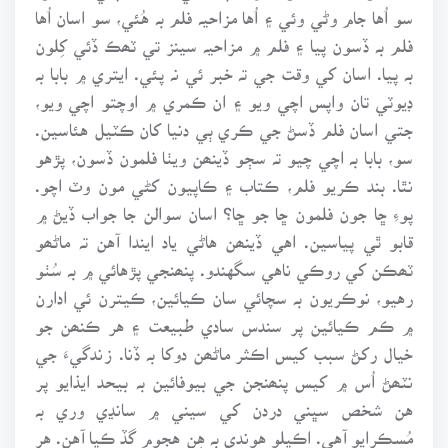
سو اُها جام وڻي وئي ۽ اُها مزاحيہ فلم بہ هُئي، سو اسان اُها
فلم بہ ڏسون پيا ۽ فلم ۾ مزاحيہ سينز تي ٽھڪ ڏئي کِلون
بہ پيا. اسان کي وقت جي تہ خبر ئي نہ پئي. ايتري ۾ بابا بہ
ڊيوٽي تان واپس اچي ويو ۽ ان ڪمري ۾ اوچتو اچي ويو،
جتي اسان فلم ڏسڻ جي ڪري ٻي دنيا کان ڪٽيل هئاسين.
سو، بابا بہ اچي چيو تہ سڄو ڏينھن ويٺا فلمون ڏسون، پڙهو
نٿا. بند ڪريو فلم، ڪتاب ۽ ڪاپيون کڻي مون وٽ اچو.
پوءِ ڇا جون فلمون ڇا جو ڇا؟ اسان سوالن جا جواب ڏيڻ ۾
قابو ٿي پياسين. اهي ڏينھن هاڻي ياد ايندا آهن تہ ماڻھو
ٽھڪن کي روڪي ناهي سگهندو. پنھنجي پڙهائي ۾ بہ سُٺو
رهيو، نوڪريون بہ سچائي سان ڪيائين، ڪيترن ئي ادارن
۾ ڪم ڪيائين پر سندس سادي طبيعت ۽ هر ڪنھن جو
خيال رکڻ سبب کيس اڪثر ماڻھن دوکا بہ ڏنا. زندگيءَ جي
نٽھڻ اُس ۾ کيس پنھنجن جي بيوفائين بہ بيحد ايذايو پر
هن شخص سڀني دردن کي سيني ۾ سانڍي وري بہ
مُسڪرايو آهي. اڪيلو هوندي بہ هِن هجوم گڏ ڪيا آهن. هر