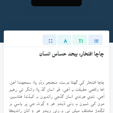
چاچا افتخار، بيحد حساس انسان
چاچا افتخار کي گهڻا دوست، منھنجو وڏو ڀاءُ سمجهندا آهن.
اِها واقعي حقيقت بہ آهي، هُو اسان گڏ ڀاءُ وانگر ئي رهيو
آهي. ننڍي هوندي اسان گڏجي رانديون بہ کيڏندا هُئاسين،
مون کي شيون بہ وٺي ڏيندو هو ۽ ڳوٺ جي ڀر پاسي ۾
لڳندڙ مختلف ميلن تي بہ وٺي ويندو هو ۽ اتان رانديڪا