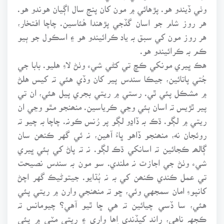
وٺي ڏيندو هو. پڙهائي ۾ مون کان پنج سال اڳيان هوندو هو.
هر روز شام جو اسان گڏجي پڙهندا هُئاسين. چاچا افتخار،
هر روز مون کي سبق بہ ياد ڪرائيندو هو ۽ اسڪول جو ٻيو
ڪم بہ ڪرائيندو هو.
هڪ ڀيري مونکي ڪڇ تي کڻي شيء وٺڻ لاءِ هليو. بابا جي
جُتي پاتائين، جيڪا سندس پير کان وڏي هئي تہ کيس هلڻ
۾ مشڪل پئي ٿي. رستي ۾ ريتي بجري پيل هئي، ان تي
پير ٿڙيس تہ اسان ٻئي وڃي ڪرياسين. منھنجو مٿو وڃي ان
ريتي ۾ لڳو. ڌڪ بہ ڏاڍو لڳو پر رُنس ڪونہ. چاچا بہ چيو تہ
روئجان نه، منھنجو ڏاهو ڀاءُ آهين، نہ ئي گهر ڪنھن سان
ڳالھہ ڪجائين تہ اسانکي ڌڪ لڳو. نہ تہ پاڻ کي ٻئي ڀيري
شيء وٺڻ جي اجازت نہ ملندي. سو مون بہ سندس نصيحت
تي عمل ڪندي ڪنھن کي بہ نہ ٻُڌايو. جيتوڻيڪ گهر اچڻ
کانپوءِ امان سمجهي وئي، ڇو تہ منھنجي وارن ۾ ريتي پئي
هئي، سا ڏسي چيائين تہ هي ڇا ٿيو آهي؟ چيومانس تہ
ڪجهہ ناهي، راند کيڏندي اِها واري ۽ ريتي مٽي ۾ پئي