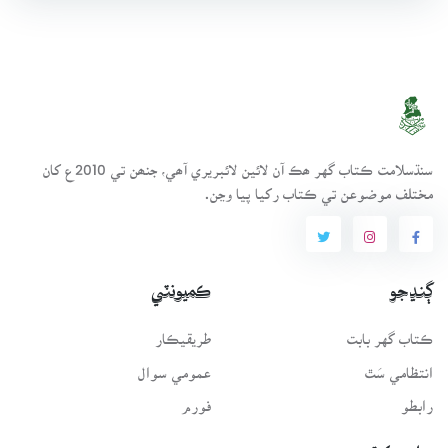
سنڌسلامت ڪتاب گهر ھڪ آن لائين لائبريري آھي، جنھن تي 2010ع کان
مختلف موضوعن تي ڪتاب رکيا پيا وڃن.
ڳنڍجو
ڪميونٽي
ڪتاب گهر بابت
طريقيڪار
انتظامي سَٿ
عمومي سوال
رابطو
فورم