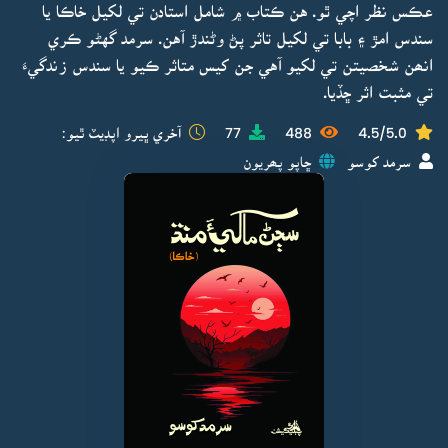
عڪس نظر اچي ٿو. هن ڪتاب ۾ شامل استادن تي لکيل خاڪا يا
سندس امڙ ۽ بابا تي لکيل تاثر پڻ وڻندڙ آهن. سرمد گهڻو ڪري
انھن شخصيتن تي لکيو آهي جن کيس متاثر ڪيو يا سندس زندگيءَ
تي مثبت اثر ڇڏيا.
4.5/5.0
488
77
آخري ڀيرو اپڊيٽ ٿيو:
سرمد کوسو
ڇاپو پھريون