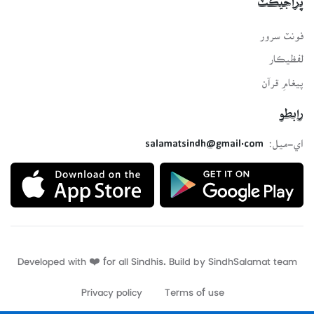
پراجيڪٽ
فونٽ سرور
لفظيڪار
پيغامِ قرآن
رابطو
اي-ميل:
salamatsindh@gmail.com
Developed with ❤️ for all Sindhis. Build by
SindhSalamat
team
Privacy policy
Terms of use