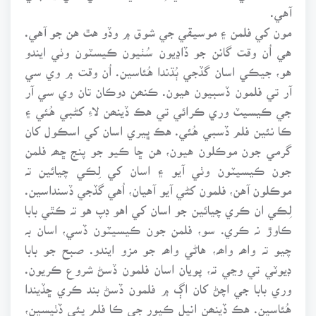
آهي.
مون کي فلمن ۽ موسيقي جي شوق ۾ وڏو هٿ هن جو آهي.
هي اُن وقت گانن جو ڏاڍيون سُٺيون ڪيسٽون وٺي ايندو
هو، جيڪي اسان گڏجي ٻُڌندا هُئاسين. اُن وقت ۾ وي سي
آر تي فلمون ڏسبيون هيون. ڪنھن دوڪان تان وي سي آر
جي ڪيسيٽ وري ڪرائي تي هڪ ڏينھن لاءِ کڻبي هُئي ۽
ڪا نئين فلم ڏسبي هُئي. هڪ ڀيري اسان کي اسڪول کان
گرمي جون موڪلون هيون، هن ڇا ڪيو جو پنج ڇھہ فلمن
جون ڪيسيٽون وٺي آيو ۽ اسان کي لِڪي چيائين تہ
موڪلون آهن، فلمون کڻي آيو آهيان، اُهي گڏجي ڏسنداسين.
لِڪي ان ڪري چيائين جو اسان کي اهو ڊپ هو تہ ڪٿي بابا
ڪاوڙ نہ ڪري. سو، فلمن جون ڪيسيٽون ڏسي، اسان بہ
چيو تہ واھہ واھہ، هاڻي واھہ جو مزو ايندو. صبح جو بابا
ڊيوٽي تي وڃي تہ، پويان اسان فلمون ڏسڻ شروع ڪريون.
وري بابا جي اچڻ کان اڳ ۾ فلمون ڏسڻ بند ڪري ڇڏيندا
هُئاسين. هڪ ڏينھن انيل ڪپور جي ڪا فلم پئي ڏٺيسين،