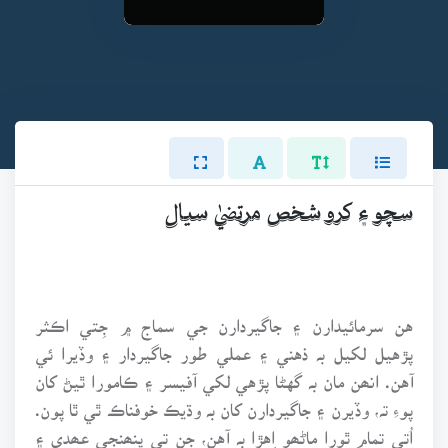
سچو ۽ کرو شخص مرتضيٰ سيال
هن سرمائيدارن ۽ جاگيردارن جي سماج ۾ جِتي اڪثر
پڙهيل لکيل بہ ذهني ۽ عملي طور جاگيردار ۽ وڏيرا ئي
آهن. انھن مان بہ گهڻا پڙهي لکي آفيسر ۽ ڪامورا ٿيڻ کان
پوءِ تہ، وڏيرن ۽ جاگيردارن کان بہ وڌيڪ خوفناڪ ٿي ٿا پون.
اُتي تمام ٿورا ماڻھو اِهڙا بہ آهن، جن تي پنھنجي عھدي ۽