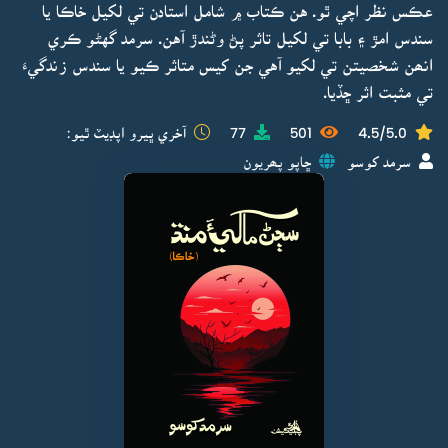
عڪس نظر اچي ٿو. هن ڪتاب ۾ شامل استادن تي لکيل خاڪا يا
سندس امڙ ۽ بابا تي لکيل تاثر پڻ وڻندڙ آهن. سرمد گهڻو ڪري
انھن شخصيتن تي لکيو آهي جن کيس متاثر ڪيو يا سندس زندگيءَ
تي مثبت اثر ڇڏيا.
4.5/5.0
501
77
آخري ڀيرو اپڊيٽ ٿيو:
سرمد کوسو
ڇاپو پھريون