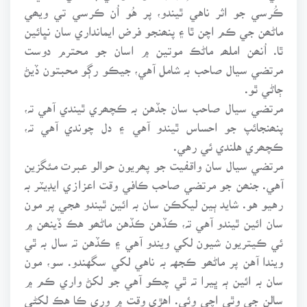
ڪُرسي جو اثر ناهي ٿيندو، پر هُو اُن ڪرسي تي ويھي
ماڻھن جي ڪم اچن ٿا ۽ پنھنجو فرض ايمانداري سان نڀائين
ٿا. اُنھن املھہ ماڻڪ موتين ۾ اسان جو محترم دوست
مرتضي سيال صاحب بہ شامل آهي، جيڪو رڳو محبتون ڏيڻ
ڄاڻي ٿو.
مرتضي سيال صاحب سان جڏهن بہ ڪچھري ٿيندي آهي تہ،
پنھنجائپ جو احساس ٿيندو آهي ۽ دل چوندي آهي تہ،
ڪچھري هلندي ئي رهي.
مرتضي سيال سان واقفيت جو پھريون حوالو عبرت مئگزين
آهي. جنھن جو مرتضي صاحب ڪافي وقت اعزازي ايڊيٽر بہ
رهيو هو. شايد ٻين ليکڪن سان بہ ائين ٿيندو هجي پر مون
سان ائين ٿيندو آهي تہ، ڪڏهن ڪڏهن ماڻھو هڪ ڏينھن ۾
ئي ڪيتريون شيون لکي ويندو آهي ۽ ڪڏهن تہ سال بہ ٿي
ويندا آهن پر ماڻھو ڪجهہ بہ ناهي لکي سگهندو. سو، مون
سان بہ ائين ٻہ ڀيرا تہ ٿي چڪو آهي جو لکڻ واري ڪم ۾
سالن جي وِٿي اچي وئي. اهڙي وقت ۾ وري ڪا هڪ لکڻي