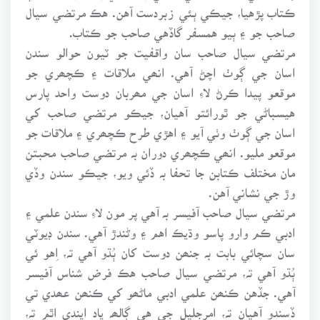
ڪتاب پڙهيا، جيڪي ٻئي زبردست آهن. هڪ مرتضي سيال
صاحب جو ۽ ٻيو همسفر گاڏهي صاحب جو ڪتاب.
مرتضي سيال صاحب سان واقفيت جو ٽيون حوالو سندن
اسان جي ڳوٺ اچڻ آهي. انھي ملاقات ۽ ڪچھري جو
موقعو پيدا ڪرڻ لاءِ اسان جي مھربان دوست واحد پارس
هيسباڻي جو ٿورائتو آهيان، جيڪو مرتضي صاحب کي
اسان جي ڳوٺ وٺي آيو ۽ اهڙي طرح ڪچھري ۽ ملاقات جو
موقعو مليو. انھي ڪچھري دوران بہ مرتضي صاحب محبتن
مان مختلف ڪتابن جا تحفا بہ ڏئي ويو، جيڪو سندن وڏي
وڙ جي نشاني آهن.
مرتضي سيال صاحب آفيسر بہ آهي پر مون لاءِ سندن علمي ۽
ادبي ڪم وارو پاسو وڌيڪ اهم ۽ وڻندڙ آهي. سندن ڊيوٽي
سان سچائي بابت بہ جنھن دوست کان ٻُڌو آهي تہ، اِهو ئي
ٻُڌو آهي تہ، مرتضي سيال صاحب هڪ فرض شناس آفيسر
آهي. جڏهن ڪنھن علمي ادبي ماڻھو کي ڪنھن عھدي تي
ڏسندو آهيان تہ، امرجليل جي هي ڳالھہ ياد ايندي اٿم تہ،