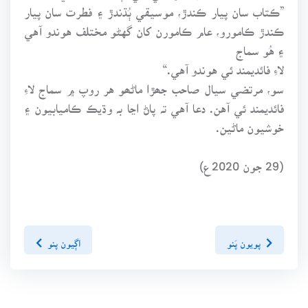
”ڪتاب سان پيار ڪندڙ، موسيقي ٻُڌندڙ ۽ فطرت سان پيار
ڪندڙ ڪامورو، عام ڪامورن کان گهڻو مختلف هوندو آهي
۽ هُو سماج
لاءِ فائديمند ئي هوندو آهي.“
سو، مرتضي سيال صاحب جھڙا ماڻھو هر روپ ۾ سماج لاءِ
فائديمند ئي آهن. دعا آهي تہ پاڻ اڃا بہ وڌيڪ ڪاميابيون ۽
خوشيون ماڻين.
(29 جون 2020ع)
پويون پَنو
اڳيون پنو