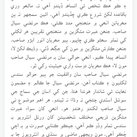
۽ ڪو هڪ شخص ئي اتساھہ ڏيندو آهي تہ، ماڻھو وري
باقاعدہ لکڻ شروع ڪري ڇڏيندو آهي. ائين سمجهو تہ ٻن
مھربانن انھي ۾ منھنجي مدد ڪئي، هڪ مرتضي سيال
صاحب، جنھن عبرت مئگزين ۾ منھنجي تقريبن هر لکڻي
کي تمام سھڻو ڪري ڇاپيو. ٻيو مھربان انور ابڙو صاحب،
جنھن ڪاوش مئگزين ۾ مون کي جڳھہ ڏئي، وڌيڪ لکڻ لاءِ
اتساھہ پيدا ڪيو. انھي حوالي سان بہ مرتضي سيال صاحب
مون لاءِ هڪ مھربان دوست واري حيثيت رکي ٿو.
مرتضي سيال صاحب سان واقفيت جو ٻيو حوالو سندس
لکڻيون ۽ ڪتاب آهن. مرتضي سيال جا ڪالم ۽ مضمون
نھايت ئي شاندار هوندا هئا، جن کي اسان جي سماج جي
سوشل اسٽڊي چئجي تہ وڌاءُ نہ ٿيندو. هر اهم موضوع تي
سيال صاحب لکندو رهندو هو. انھي کان سواءِ عبرت
مئگزين ذريعي مختلف شخصيتن کان ورتل انٽرويو بہ
سندس تمام وڏو ڪم آهي، جيڪو ڪتابي صورت ۾ بہ اچي
چُڪو آهي. مون ويجهي ماضي ۾ سنڌي ۾ انٽرويوز جا ٻہ