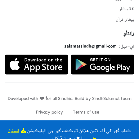
لفظيڪار
پيغامِ قرآن
رابطو
اي-ميل:
salamatsindh@gmail.com
Developed with ❤️ for all Sindhis. Build by
SindhSalamat
team
Privacy policy
Terms of use
ڪتاب گهر کي آف لائين ھلائڻ لاءِ ڪتاب گهر جي ائپليڪيشن
انسٽال
ڪريو
| ✖ ٻيھر نہ ڏيکاريو