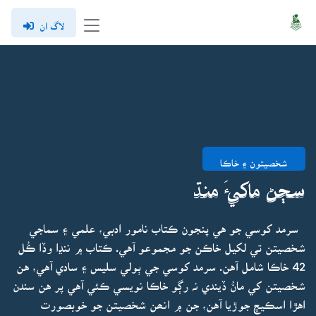
لاگ ان
شخصيتون ۽ خاڪا
سڄڻ ماکيءَ منڌ
سرمد کوسي جو هي پنجون ڪتاب نامور ادبي، علمي ۽ سماجي
شخصيتن تي لکيل خاڪن جو مجموعو آهي. ڪتاب ۾ ننڍا وڏا ڪُل
42 خاڪا شامل آهن. سرمد کوسي جي ٻولي سليس ۽ سادي آهي، هن
شخصيتن کي مانُ ڏيندي نہ رڳو خاڪا نويسي ڪئي آهي پر هن سندن
اهڙا اسڪيچ جوڙيا آهن، جن ۾ انھن شخصيتن جو خوبصورت