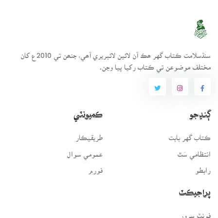
سنڌسلامت ڪتاب گهر ھڪ آن لائين لائبريري آھي، جنھن تي 2010ع کان
مختلف موضوعن تي ڪتاب رکيا پيا وڃن.
ڳنڍجو
ڪميونٽي
ڪتاب گهر بابت
طريقيڪار
انتظامي سَٿ
عمومي سوال
رابطو
فورم
پراجيڪٽ
فونٽ سرور