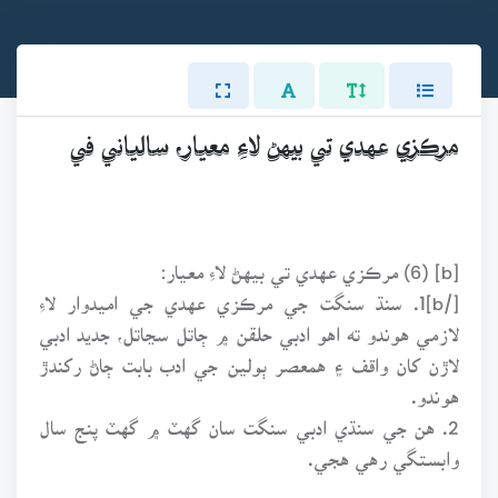
مرڪزي عهدي تي بيهڻ لاءِ معيار، سالياني في
[b] (6) مرڪزي عهدي تي بيهڻ لاءِ معيار:
[/b]1. سنڌ سنگت جي مرڪزي عهدي جي اميدوار لاءِ
لازمي هوندو ته اهو ادبي حلقن ۾ ڄاتل سڃاتل، جديد ادبي
لاڙن کان واقف ۽ همعصر ٻولين جي ادب بابت ڄاڻ رکندڙ
هوندو.
2. هن جي سنڌي ادبي سنگت سان گهٽ ۾ گهٽ پنج سال
وابستگي رهي هجي.