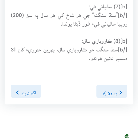
[b](7) سالياني في:
[/b]”سنڌ سنگت“ جي هر شاخ کي هر سال ٻه سؤ (200)
روپيا سالياني فيءَ طور ڏيڻا پوندا.
[b](8) ڪاروباري سال:
[/b]سنڌ سنگت جو ڪاروباري سال، پهرين جنوريءَ کان 31
ڊسمبر تائين هوندو.
پويون پَنو
اڳيون پنو