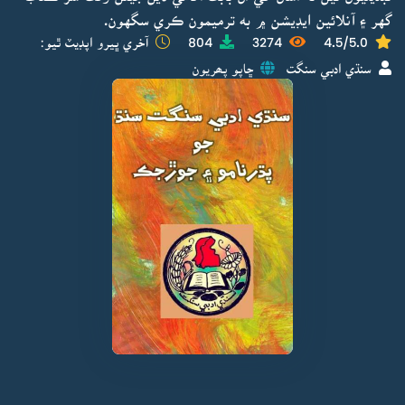
گهر ۽ آنلائين ايڊيشن ۾ به ترميمون ڪري سگهون.
4.5/5.0
3274
804
آخري ڀيرو اپڊيٽ ٿيو:
سنڌي ادبي سنگت
ڇاپو پھريون