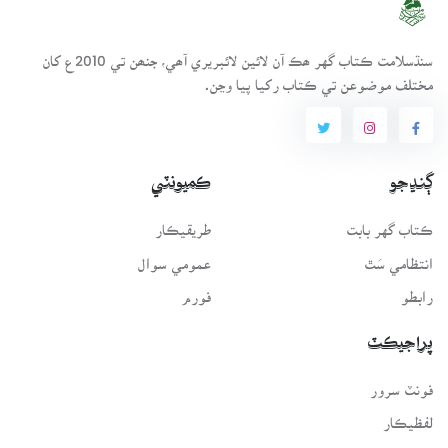
سنڌسلامت ڪتاب گهر ھڪ آن لائين لائبريري آھي، جنھن تي 2010ع کان
مختلف موضوعن تي ڪتاب رکيا پيا وڃن.
ڳنڍجو
ڪميونٽي
ڪتاب گهر بابت
طريقيڪار
انتظامي سَٿ
عمومي سوال
رابطو
فورم
پراجيڪٽ
فونٽ سرور
لفظيڪار