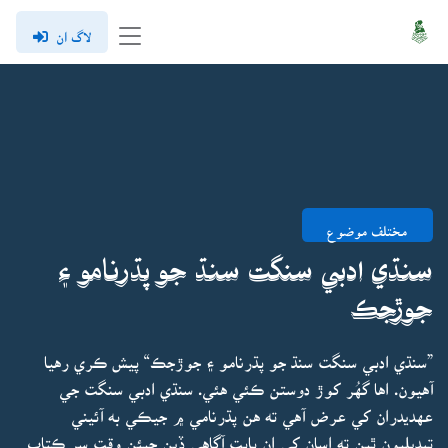
لاگ ان
مختلف موضوع
سنڌي ادبي سنگت سنڌ جو پڌرنامو ۽
جوڙجڪ
”سنڌي ادبي سنگت سنڌ جو پڌرنامو ۽ جوڙجڪ“ پيش ڪري رهيا
آهيون. اها گهُر کوڙ دوستن ڪئي هئي. سنڌي ادبي سنگت جي
عهديدران کي عرض آهي ته هن پڌرنامي ۾ جيڪي به آئيني
تبديليون ٿين ته اسان کي ان بابت آگاهي ڏين جيئن وقت سر ڪتاب