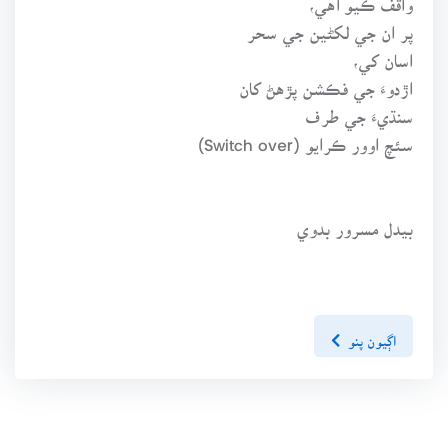
پر ان جي لکڻين جي سحر
اسان کي،
اڙدوءَ جي فڪشن پڙهڻ کان
سنڌيءَ جي طرف
سئچ اوور ڪرايو (Switch over)
بيدل مسرور بدوي
اڳيون پنو