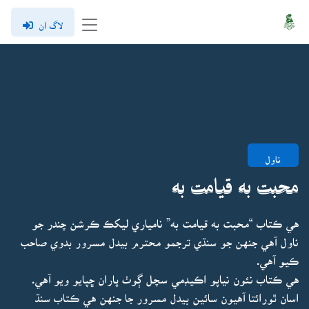
لاگ ان
ناول
محبت به قيامت به
هي ڪتاب “محبت به قيامت به” نامياري ليکڪ ڪرشن چندر جو
ناول آهي جنهن جو سنڌي ترجمو محترم بيدل مسرور بدوي صاحب
ڪيو آهي.
هي ڪتاب نئون نياپو اڪيڊمي سچل ڳوٺ پاران ڇپايو ويو آهي.
اسان ٿورائتا آهيون سائين بيدل مسرور جا جنهن هي ڪتاب سنڌ