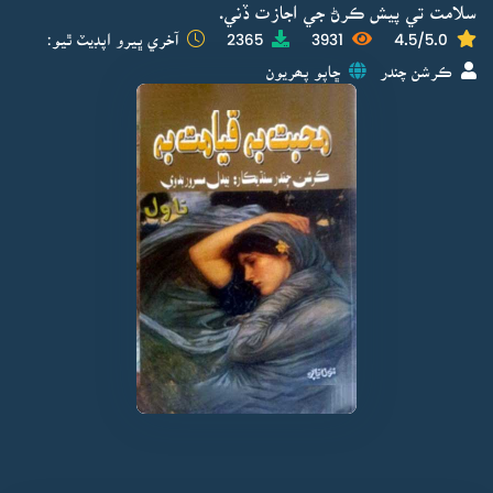
سلامت تي پيش ڪرڻ جي اجازت ڏني.
4.5/5.0
3931
2365
آخري ڀيرو اپڊيٽ ٿيو:
ڪرشن چندر
ڇاپو پھريون