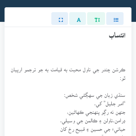
انتساب
ڪرشن چندر جي ناول محبت به قيامت به جو ترجمو ارپيان
ٿو:
سنڌي زبان جي سهڳڻي شخص:
“امـر جـليل” کي،
جنهن نه رڳو پنهنجي ڪهاڻين،
ڊرامن،ناولن ۽ ڪالمن جي وسيلي،
حياتيءَ جي حسين ۽ قبيح رخ کان
واقف ڪيو آهي،