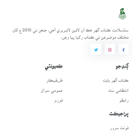
سنڌسلامت ڪتاب گهر ھڪ آن لائين لائبريري آھي، جنھن تي 2010ع کان
مختلف موضوعن تي ڪتاب رکيا پيا وڃن.
ڳنڍجو
ڪميونٽي
ڪتاب گهر بابت
طريقيڪار
انتظامي سَٿ
عمومي سوال
رابطو
فورم
پراجيڪٽ
فونٽ سرور