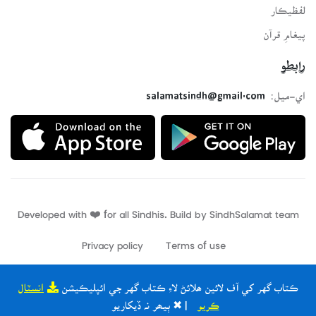
لفظيڪار
پيغامِ قرآن
رابطو
اي-ميل:
salamatsindh@gmail.com
Developed with ❤️ for all Sindhis. Build by
SindhSalamat
team
Privacy policy
Terms of use
ڪتاب گهر کي آف لائين ھلائڻ لاءِ ڪتاب گهر جي ائپليڪيشن
انسٽال
ڪريو
| ✖ ٻيھر نہ ڏيکاريو