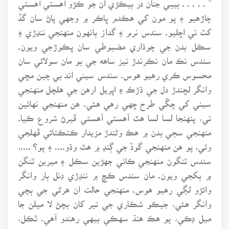
چاڙهيو ۽ پو مون کي هڪدم ڀاڪر ۾ وجهي پاڻ سان گڏ
کٽ تي اڇليو. سندس نرم ۽ گداز ٻانهون منهنجي ننڍڙي ۽
سڪل بدن جي چوڌاري مضبوطي سان ڀڪوڙجي ويون.
سندس نڪ مان نڪرندڙ تيز ساهه جي بو مان سولائي سان
محسوس ڪري رهيو هوس. سندس سيني اند بي چين مڇي
وانگر لڇندڙ دل جي ڌڙڪ ۽ اڀريل ارهن جي هلچل منهنجي
سيني کي چڱي طرح ڇهي رهي هئي. هن منهنجي نهائين
تي، پنهنجا لسا لسا هٿ آهستي آهستي ڦيرڻ شروع ڪيا.
منهنجي سڄي بدن ۾ هڪ وڻندڙ مزيدار ڪتڪتائي ڦهلجي
وئي، پو هن منهنجي گوڏ جي ڳنڍ ۾ هٿ وڌو.... ۽ پو؟ ....،
سندس ٽنگون منهنجي ڪاٺي جهڙين سڪل ۽ ميرين ٽنگن
۾ ٻکجي ويون. مان سندس ڪڇ ۾ ننڍڙي ڊنل ٻار وانگر
وائڙو لڳي رهيو هوس. منهنجي حالت ان هرڻي جي ٻچي
وانگر هئي، جيڪو شڪاري جي تير کان بچڻ لا ميلن جا
ميل ڊڪي، پو هڪ هنڌ سهڪي بيهي رهندو آهي. ٿڪل،
ڊنل ۽ هراسيل. ان وقت سندس اکين مان معصومانه بي