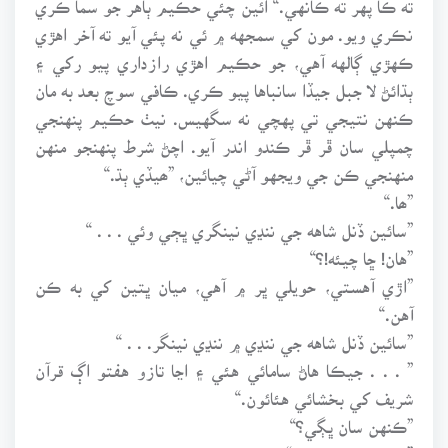
نڪري ويو. مون کي سمجهه ۾ ئي نه پئي آيو ته آخر اهڙي
ڪهڙي ڳالهه آهي، جو حڪيم اهڙي رازداري پيو رکي ۽
ٻڌائڻ لا جبل جيڏا سانباها پيو ڪري. ڪافي سوچ بعد به مان
ڪنهن نتيجي تي پهچي نه سگهيس. نيٺ حڪيم پنهنجي
چمپلي سان ڦر ڦر ڪندو اندر آيو. اچڻ شرط پنهنجو منهن
منهنجي ڪن جي ويجهو آڻي چيائين، ”ھيڏي ٻڌ.“
”ھا.“
”سائين ڏنل شاهه جي ننڍي نينگري ڀڄي وئي . . . “
”هان! ڇا چيئه!؟“
”اڙي آهستي، حويلي ڀر ۾ آهي، ميان ڀتين کي به ڪن
آهن.“
”سائين ڏنل شاهه جي ننڍي ۾ ننڍي نينگر. . . “
” . . . جيڪا هاڻ سامائي هئي ۽ اڃا تازو هفتو اڳ قرآن
شريف کي بخشائي هئائون.“
”ڪنهن سان ڀڳي؟“
”جمعي شيدي سان.“