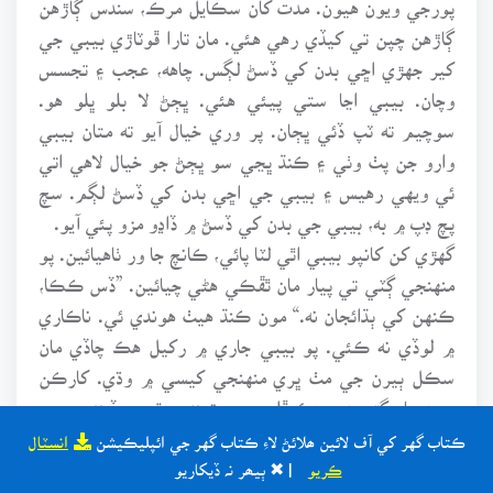
ڳاڙهن چپن تي کيڏي رهي هئي. مان تارا ڦوٽاڙي بيبي جي
کير جهڙي اڇي بدن کي ڏسڻ لڳس. چاهه، عجب ۽ تجسس
وچان. بيبي اڃا ستي پيئي هئي. ڀڄڻ لا بلو ڀلو هو.
سوچيم ته ٽپ ڏئي ڀڄان. پر وري خيال آيو ته متان بيبي
وارو جن پٺ وٺي ۽ ڪنڌ ڀڃي سو ڀڄڻ جو خيال لاهي اتي
ئي ويهي رهيس ۽ بيبي جي اڇي بدن کي ڏسڻ لڳم. سچ
پچ ڊپ ۾ به، بيبي جي بدن کي ڏسڻ ۾ ڏاڍو مزو پئي آيو.
گهڙي کن کانپو بيبي اٿي لٽا پائي، ڪانچ جا ور ٺاهيائين. پو
منهنجي ڳٽي تي پيار مان ٿڦڪي هڻي چيائين. ”ڏس ڪڪا،
ڪنهن کي ٻڌائجان نه.“ مون ڪنڌ هيٺ هوندي ئي. ناڪاري
۾ لوڏي نه ڪئي. پو بيبي جاري ۾ رکيل هڪ چاڏي مان
سڪل ٻيرن جي مٺ ڀري منهنجي کيسي ۾ وڌي. کارڪن
جون چار ڳڙيون ۽ هڪ ڦلن جو بوڙينڊو هٿن ۾ ڏيندي چيو،
”هان، منهنجا من، هي شي کاءَ“ پو هڪ آنڪي کيسي ۾
ڪتاب گهر کي آف لائين ھلائڻ لاءِ ڪتاب گهر جي ائپليڪيشن
انسٽال
وجهندي چيائين، هنجي هٽ تان شي وٺي کائجان. پر ڏس،
ڪريو
| ✖ ٻيھر نہ ڏيکاريو
هي ڳالهه ڪنهن سان به نه ڪجان. شابي منهنجي پپڙي کي.