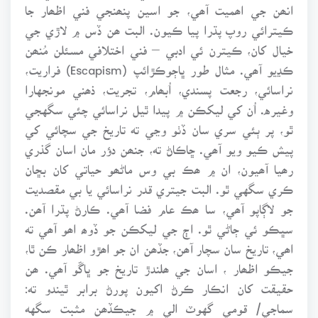
انھن جي اھميت آھي، جو اسين پنھنجي فني اظھار جا
ڪيترائي روپ پڌرا پيا ڪيون. البت ھن ڏس ۾ لاڙي جي
خيال کان، ڪيترن ئي ادبي – فني اختلافي مسئلن مُنھن
ڪڍيو آھي. مثال طور ڀاڄوڪڙائپ (Escapism) فراريت،
نراسائي، رجعت پسندي، اُبھام، تجريت، ذھني مونجهارا
وغيره. اُن کي ليکڪن ۾ پيدا ٿيل نراسائي چئي سگهجي
ٿو، پر ٻئي سري سان ڏٺو وڃي ته تاريخ جي سچائي کي
پيش ڪيو ويو آھي. ڇاڪاڻ ته، جنھن دؤر مان اسان گذري
رھيا آھيون، ان ۾ ھڪ بي وس ماڻھو حياتي کان بڇان
ڪري سگهي ٿو. البت جيتري قدر نراسائي يا بي مقصديت
جو لاڳاپو آھي، سا ھڪ عام فضا آھي. ڪارڻ پڌرا آھن.
سڀڪو ئي ڄاڻي ٿو. اڄ جي ليکڪن جو ڏوھ اھو آھي ته
اھي، تاريخ سان سچار آھن، جڏھن ان جو اھڙو اظھار ڪن ٿا،
جيڪو اظھار ، اسان جي ھلندڙ تاريخ جو ڀاڱو آھي. ھن
حقيقت کان انڪار ڪرڻ اکيون پورڻ برابر ٿيندو ته:
سماجي/ قومي گهوٽ الي ۾ جيڪڏھن مثبت سگهه