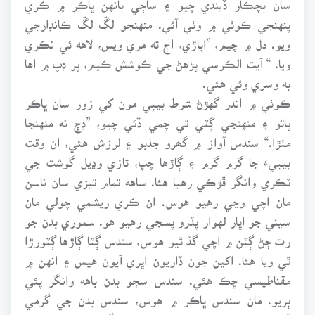
پنهنجي ڪوٺي ۾ وٺي آئي. منهنجو لڱ لڱ ڪانڊارجي
ويو. دل ۾ چيم، ”اباڙي، اڄ ته مري ويس، لاهه ئي نڪري
ويا. “ آيت الڪرسي پڙهڻ جي ڪوشش ڪيم، پر ڊپ ۾ اها
به وسري وئي هئي.
ڪوٺي ۾ اندر گهڙڻ شرط بيبي مون کي زور سان ڀاڪر
پاتو ۽ منهنجي ڳٽي تي چمي ڏئي چيو، ”ڊڄ نه منهنجا
مٺڙا.“ سندس آواز ۾ گھرو جذبو ۽ لرزش هئي، ان وقت
بيبيءَ جا گرم گرم ۽ ڳاڙها چپ، تازي وڍيل گوشت جي
ٽڪري وانگر ڦڙڪي رهيا هئا. ساهه تمام تيزي سان ناسن
مان اچي وڃي رهيو هوس. ان ڪري ريشمي چولي مان
سيني جو اڀار لهوار پڌرو پسجي رهيو هو. سموري بدن جو
رت ڄڻ ڳٽن ۾ اچي گڏ ٿيو هوس، سندس ڳٽا ڳاڙها ڳٽورڙا
ٿي ويا هئا. اکين جون ڏاريون اڀري آيون هيس ۽ انهن ۾
مقناطيسي ڇڪ هئي. سندس سڄو بدن باهه وانگر پئي
ٻريو. مان سندس ڀاڪر ۾ هوس، سندس بدن جي گرمي
گنجي ۽ ريشمي چولي جي ديوار اورانگهي مون کي ڇهي