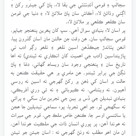
سڃاڻپ ۽ قومي آئڊنٽٽي جي بقا لاءِ، پاڻ کي جيئرو رکڻ ۽
اڳتي وڌائڻ لاءِ، آڪاش سان پاڻ ملائڻ لاءِ ۽ دنيا جي قومن
سان ڪلھو ڪلھي ۾ ملائڻ لاءِ.
پر اسان لاءِ بنيادي سوال آھي. سڀ کان پھرين پنھنجو جياپو،
قومي سڃاڻپ سان. ھن وقت جن حالتن مان اسان گذرون پيا،
انھن پٽاندڙ جيڪڏھن اسين ٺلھو ۽ ٺلھو رڳو ادب تي
ڀاڙينداسين (ادب جي اھميت کان انڪاري نه ٿيندي) ته اھا
تاريخ سان ۽ پنھنجي وجود سان ويساھ گهاتي، دغا ۽ پاڻ
ٺڳڻ جي برابر ٿيندو. ھن مامري ۾ ھي حقيقت ڪنھن به
حالت ۾ اسان کي ذھن ۾ رکڻ گهرجي ته اسين نه روسي
آھيون، نه ويٽنامي، نه ڪيوبائي ۽ نه ئي وري آفريڪي.
بنيادي تبديلن جي ڏس ۾ ٻين جي تجربن مان سکي ۽ پرائي
ته سگهجي ٿو، جو اھي تجربا، پوءِ سماجي تبديلين جا ھجن
يا سائنسي اوسر جا، ڪنھن خاص ملڪ جي، قوم جي ميراث
نه ھوندا آھن، پر پوري انسان ذات جي ملڪيت ھوندا آھن.
ان مان اھو مطلب نه وٺڻ گهرجي ته : اسان جيئن جو تيئن