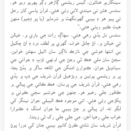
سندس هٿن تي ميندي لاتي وئي هئي. قرآن پاسي کان رحل
تي پيو هو ۽ بيبي گهونگهٽ ۾ شرمايو (يا پو ڊڄيو) منهن
هيٺ ڪيو ويٺي هئي.“
سندس دل ٻڏي رهي هئي، سهاڳ رات جي باري ۾، خيالن
ئي خيالن ۾، اڻ ڄاتل خوف، گهري پر لطف درد ۽ اڻ چکيل
بي انتها خوشي جي نازڪ ڌاڳن سان اڻيل سهڻن خوابن،
سڄڻ سان ملي هڪ ٿي وڃڻ جي اونهي تڙپ ۽ جواني جي
سيانڍيل جوان، ڪنوارن امنگن جي اٿاهه ساگر ۾ ٻڏڻ بجا،
ڀر ۾ ريشمي پوتين ۾ ويڙهيل قرآن شريف جي ڊپ ۾ ٻڏي
رهي هئي. قرآن شريف جي ڀرسان، هڪ ڪائي جي پيالي ۾
ڪافور جلي رهيو هو. جنهن جي خوشبو سڄي ڪوٺي ۾
پکڙجي وئي هئي. اتي موجود هڪ البيلي جوان نينگر کي
لڳو ته، ان پيالي ۾ ڄڻ بيبي جا جوان امنگ ۽ ڪنوارا
خواب جلي رهيا آهن، جي جلي جلي رک ٿي ويندا.
قرآن شريف سان شادي ڪرڻ کانپو بيبي جنان کي دورا پوڻ
لڳا هئا. حويلي ۾ سڀ چوندا هئا ته قرآن شريف شادي ڪرڻ