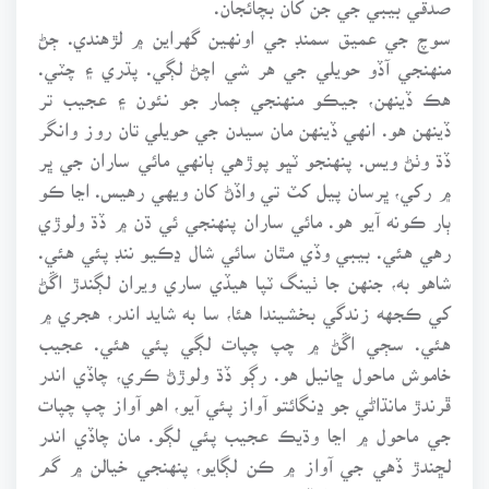
سوچ جي عميق سمنڊ جي اونهين گهراين ۾ لڙهندي. ڄڻ
منهنجي آڏو حويلي جي هر شي اچڻ لڳي. پڌري ۽ چٽي.
هڪ ڏينهن، جيڪو منهنجي ڄمار جو نئون ۽ عجيب تر
ڏينهن هو. انهي ڏينهن مان سيدن جي حويلي تان روز وانگر
ڏڌ وٺڻ ويس. پنهنجو ٽڀو پوڙهي ٻانهي مائي ساران جي ڀر
۾ رکي، ڀرسان پيل کٽ تي واڏڻ کان ويهي رهيس. اڃا ڪو
ٻار ڪونه آيو هو. مائي ساران پنهنجي ئي ڌن ۾ ڏڌ ولوڙي
رهي هئي. بيبي وڏي مٿان سائي شال ڍڪيو ننڊ پئي هئي.
شاهو به، جنهن جا ٺينگ ٽپا هيڏي ساري ويران لڳندڙ اڱڻ
کي ڪجهه زندگي بخشيندا هئا، سا به شايد اندر، هجري ۾
هئي. سڄي اڱڻ ۾ چپ چپات لڳي پئي هئي. عجيب
خاموش ماحول ڇانيل هو. رڳو ڏڌ ولوڙڻ ڪري، چاڏي اندر
ڦرندڙ مانڌاڻي جو ڍنگائتو آواز پئي آيو، اهو آواز چپ چپات
جي ماحول ۾ اڃا وڌيڪ عجيب پئي لڳو. مان چاڏي اندر
لڇندڙ ڏهي جي آواز ۾ ڪن لڳايو، پنهنجي خيالن ۾ گم
سم ويٺو هوس اوڏي مهل، بيبي اندران نڪتي، سندس