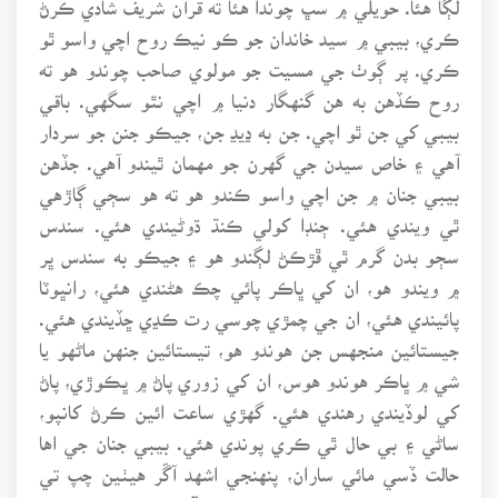
ڪري، بيبي ۾ سيد خاندان جو ڪو نيڪ روح اچي واسو ٿو
ڪري. پر ڳوٺ جي مسيت جو مولوي صاحب چوندو هو ته
روح ڪڏهن به هن گنهگار دنيا ۾ اچي نٿو سگهي. باقي
بيبي کي جن ٿو اچي. جن به ڍيڍ جن، جيڪو جنن جو سردار
آهي ۽ خاص سيدن جي گهرن جو مهمان ٿيندو آهي. جڏهن
بيبي جنان ۾ جن اچي واسو ڪندو هو ته هو سڄي ڳاڙهي
ٿي ويندي هئي. ڄنڊا کولي ڪنڌ ڌوڻيندي هئي. سندس
سڄو بدن گرم ٿي ڦڙڪڻ لڳندو هو ۽ جيڪو به سندس ڀر
۾ ويندو هو، ان کي ڀاڪر پائي چڪ هڻندي هئي، رانڀوٽا
پائيندي هئي، ان جي چمڙي چوسي رت ڪڍي ڇڏيندي هئي.
جيستائين منجهس جن هوندو هو، تيستائين جنهن ماڻهو يا
شي ۾ ڀاڪر هوندو هوس، ان کي زوري پاڻ ۾ ڀڪوڙي، پاڻ
کي لوڏيندي رهندي هئي. گهڙي ساعت ائين ڪرڻ کانپو،
ساڻي ۽ بي حال ٿي ڪري پوندي هئي. بيبي جنان جي اها
حالت ڏسي مائي ساران، پنهنجي اشهد آڱر هيٺين چپ تي
رکي، عجب ۾ پئجي چوندي هئي. ”رب منهنجي جو شان!