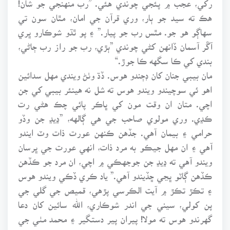
هڪ ته سيد جو ٻار، وري قرآن جي امان، مٿان سون تي
سهاڳو هو جو. مٿس رب جو پيار.” ۽ پو ٿڌو شوڪارو ڀري
آڱر آسمان ڏانهن کڻي چوندي ”ٻڙي، رب جو راز رب ڄاڻي،
بندي کي ڪا سگهه ڪا جوڙ.“
مان بيبي جنان کان ڊڄندو هوس. ڏڌ وٺڻ ويندي مهل سدائين
اهو ئي سوچيندو ويندو هوس ته شل نه هينئر بيبي کي جن
اچي. متان ان وقت مون کي ڀاڪر پائي چڪ هڻي رت
ڪڍي. وري مولوي صاحب جي هي ڳالهه، ”ڍيڍ جن وڏو
حرامي ۽ بيمان آهي. جڏهن ڪنهن عورت ذات وٽ ايندو
آهي ۽ ان مهل جيڪو به مرد ذات، انهي عورت جي ڀرسان
ويندو آهي ته ڍيڍ جن جوجهڪي ۾ اچي، ان مرد جو ڪڏهن
ڪڏهن ڳاٽو ڀڃي ڇڏيندو آهي.” ياد ڪري ڏڪي ويندو هوس
۽ تڪڙ تڪڙ ۾ آيت الڪرسي پڙهي، قميص جي گلي جي
پن کولي، سيني جي اندر شوڪاري، الله سائين کان دعا
گهرندو هوس ته مولا! پيران پير دستگير ۽ محمد مٺي جي
صدقي بيبي جي جن کان بچائجان.