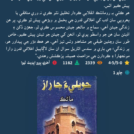
پيش ڪيو اٿس.
ھو ڪٿي بہ رومانٽڪ انقلابي ڪردار تخليق نٿو ڪري نہ وري منافقي يا
ٻھروپي سان ادب کي اخلاقي قدرن جي بخمل ۾ ويڙھي پيش ٿو ڪري. پر ھن
زندگي جيئن آھي، سماج ۾ ماڻھو جيئن محسوس ڪري ٿو، جھڙن ڏکن ۽
اذيتن سان ھن جو واسطو پوي ٿو، انھن کي جيئن جو تيئن پيش ڪيو. خاص
طور سان وچئين طبقي جو مشاھدو وٽس تيز آھي. ھو ھڪ دؤر جي پيداور ھو،
پر زندگيءَ جي باري ۾ سندس اٿاريل سوال ان سان لاڳاپيل اخلاقي قدرن وارا
مونجهارا ۽ ڪردارن جي مزاحمت ھميشہ پرُڪشش رھندي.“
4.5/5.0
2339
1162
آخري ڀيرو اپڊيٽ ٿيو:
ڇاپو 1