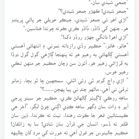
”جمعو شيدي! ڪهڙو جمعو شيدي؟“
”اڙي اهو ئي جمعو شيدي، جيڪو حويلي جو پاڻي ڀريندو
هو. جنهن کي ڏاڏو، ڏاڏو ڪري ڪونه چوندا هئاسين.“
”اڙي اهو! دانگي جهڙو روڏو دک!“
”هائو، هائو،” حڪيم وڏي رازدانه نموني ۽ انتهائي آهستي
آهستي ڳالهائي به رهيو هو ته پنهنجا ڳاڙهي گول گول دوڏا
به ڦرڙائي رهيو هو. آئون سن وچان حڪيم جو منهن تڪي
رهيو هوس.
” اڙي واڇ گودو ٿي وئي اٿئي، سمجهين ڇا ٿو ٻچا. زمانو
ترقي تي آهي. ماڻهو چنڊ تي پيا پهچن......؟“
ساهه روڪي لاڳيتو ڳالهائڻ ڪري، حڪيم جو سينو ڀرجي
آيو ۽ وات سان ڊگهو ساهه ڪڍي اڳتي چوڻ لڳو، ”آخر هي
ڪيستائين قھر جا ڪوٽ رهندا، نيٺ ته ڪرندا. ڌين سان
ظلم ته ڏسو، انسان جي قرآن سان شادي! سا به زائفان!
حڪيم جالينوس جو قول آهي ته عورت کي مرد کان چاليهه
دفعا وڌيڪ نفسياتي خواهش ٿيندي آهي. چڱو ڪيائين. نه