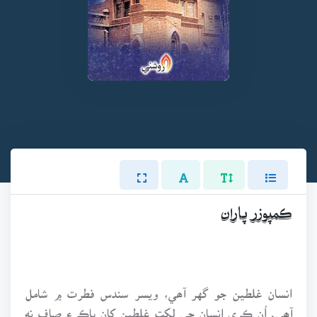
ڪمپوزر پاران
انسان غلطين جو گهر آھي، ويسر سندس فطرت ۾ شامل
آھي. اُن ڪري انسان جي لکت غلطين کان پاڪ ۽ صاف نه