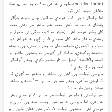
(positive force)سگهاري نه آھي ته ذات جو بحران، ھڪ
منطقي نتيجو ٿئي ٿو.
اھا نراسائيءَ جي فضا ھوندي به ائين چوڻ ڪونه جڳائي
ڇاڪاڻ ته اديب جو ذھني معيار عام ماڻھو جي ذھني معيار
کان پختو ھوندو آھي. (جيئن ته اديب ساڳي ئي ماحول ۾
رھندي به عام ماڻھو کان شعوري طرح اڳڀرو ھوندو آھي) پر
سماج ۾ لاشعوري ڪيفيت مان سرجيل نراسائيءَ جي رنجھه
ڪنجھه ڀوڳيندي، ليکڪ کي گهرجي ته پنھنجي لکڻين ۾
اتساھ جاڳائيندڙ آئيڊيل ڪردار تخليق ڪري. جيئن ”نراسائي
اميد جو وڳو پھري.“
مايوسي ليکڪ جي ذھن تي ڪڏھن ، ڪڏھن ته گهڙي کن
لاءِ ايندي به آھي. جيئن شاھ جي من تي – ”ڪڏھن، ڪڏھن
ھينئڙا وڻين نٿو مورُ.“
بس نراسائي ۽ مايوسي ليکڪ جي من تي ڌرڻو ماري ويھي
نه رھي. اُھا مايوسي به سونھين جيڪا اميد جي آسري ۾
ھوندي آھي. منھنجي ليکڪ لاءِ ڏنل ھنن لفظن تائين راءِ،