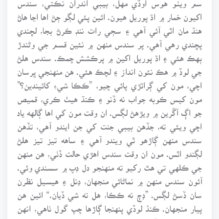
اکيون خمار ۾ اڌ پوريل هيون. ائين پئي لڳو ڄڻ اها اڃا هاڻ
هنڌ مان اٿي آئي آهي ۽ سڄي رات ننڊ ڪرڻ بجا، لڇندي
پڇندي رهي آهي. پر سندس منهن ۾ نئين قسم جي وڻندڙ
ٻهڪ هئي ۽ اڌ پوريل اکين ۾ پرڪشش چمڪ. سندس هلڻ
جي لوڏ ۾ هڪ نئون انداز ۽ لچڪ هئي. هن منهنجي ڀرسان
اچي، مون کي ڳراٽڙي پائي چيو، ”ڪڪا شيءِ کائيندين؟”
مون کيس ڪوبه جواب نه ڏنو ۽ ڪنڌ هيٺ ڪري، قميص
جو اڳ آڱرين ۾ ويڙهڻ لڳس. ان وقت مون کي اها ڳالهه ياد
اچي ويئي ته، جڏهن بيبي جنت کي جن ايندو آهي، تڏهن
سندس منهن ڳاڙهو ٿي ويندو آهي ۽ ساهه تيز تيز هلڻ
لڳندو اٿس. مون ان وقت سندس اهڙي حالت ڏٺي، هن منهن
جي ڪلهي تي هٿ رکيو ته منهنجو دل ڊپ ۾ سسندي وئي.
آئون سندس منهن ۾ نماڻائي منجهان، ڊنل ۽ هيسيل نظرن
سان ڏسڻ لڳس. ”ڊڄ نه ڪڪا، هل ته شي ڏيان.“ ائين هن
پيار منجهان. ڪنڌ لوڏي پنهنجا ڳاڙها چپ گول ٺاهي، انهن
سان ٻچڪار ڏيندي چيو ۽ ساڄي ٻانهن ڀاڪر ۾ ڪري