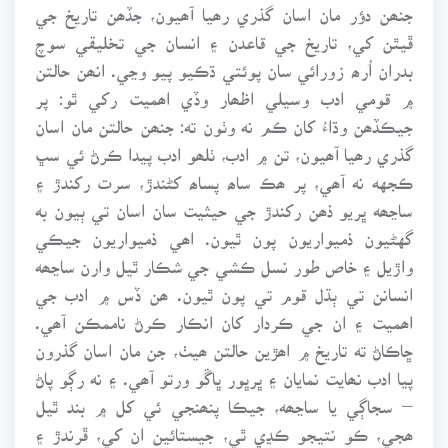
جنھن دؤر مان اسان گذري رھيا آھيون، جڏھن تاريخ جي
ڦيٿن کي، تاريخ جي قاعدن ۽ انسان جي تخليقي سوچ
بدران اُرھ زورائي سان پوئتي ڌڪيو پيو وڃي. انھن حالتن
۾ قومي ادب وسيلي اظھار وڏي اھميت رکي ٿو: پر
جيڪڏھن وڌاءُ کان ڪم نه وٺون ته: جنھن حالتن مان اسان
گذري رھيا آھيون، تن ۾ ادب، ٺلھو ادب پيدا ڪرڻ ئي سڀ
ڪجهه نه آھي، پر ھڪ ساھ پساھ کڻندڙ، سرت رکندڙ ۽
ساڃھه ڀريو ذھن رکندڙ جي حيثيت سان اسان تي ٻيون به
گهڻيون ذميواريون پون ٿيون. اھي ذميواريون جيڪي
واڙيل ۽ خاص طور نسل ڪشي جي شڪار ٿيل وارن ساڃھه
انسانن تي ٻڌل قوم تي پون ٿيون. ھن ڏس ۾ ادب جي
اھميت ۽ ان جي ڪردار کان انڪار ڪرڻ ناممڪن آھي.
ڇاڪاڻ ته تاريخ ۾ اھڙين حالتن ھيٺ، جن مان اسان گذرون
پيا ادب نھايت نمايان ۽ ڀرڀور ڀاڱو ورتو آھي. ۽ نه رڳو پاڻ
– سجاڳي يا ساڃھه، جيڪا پنھنجي ئي کل ۾ بند ٿيل
ھجي، ڪو نتيجو ڪڍي ٿي، جيستائين ان کي، ڦرندڙ ۽