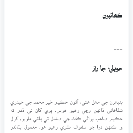
ڪھاڻيون
---
حويليءَ جا راز
ٻنپھرن جي مھل هئي، آئون حڪيم خير محمد جي حيدري
شفاخاني ڏانهن وڃي رهيو هوس. پري کان ئي ڏٺم ته
حڪيم صاحب پراڻي ڪاٺ جي صندل تي پلٿي ماريو، کرل
۾ ڪنهن دوا جو سفوف ڪري رهيو هو. معمول پٽاندر
سندس مٿيون چپ ڏندن ۾ ڀڪوڙيل ۽ هيٺيون چپ ٻاهر