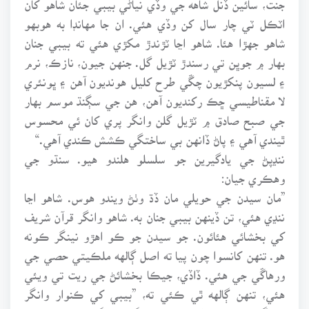
اٽڪل ٽي چار سال کن وڏي هئي. ان جا مهانڊا به هوبهو
شاهو جهڙا هئا. شاهو اڃا ٽڙندڙ مکڙي هئي ته بيبي جنان
بهار ۾ جوڀن تي رسندڙ ٽڙيل گل. جنهن جيون، نازڪ، نرم
۽ لسيون پنکڙيون چڱي طرح کليل هونديون آهن ۽ ڀونئري
لا مقناطيسي ڇڪ رکنديون آهن، هن جي سڳنڌ موسم بهار
جي صبح صادق ۾ ٽڙيل گلن وانگر پري کان ئي محسوس
ٿيندي آهي ۽ پاڻ ڏانهن بي ساختگي ڪشش ڪندي آهي.“
ننڍپڻ جي يادگيرين جو سلسلو هلندو هيو. سنڌو جي
وهڪري جيان:
”مان سيدن جي حويلي مان ڏڌ وٺڻ ويندو هوس. شاهو اڃا
ننڍي هئي، تن ڏينهن بيبي جنان به. شاهو وانگر قرآن شريف
کي بخشائي هئائون. جو سيدن جو ڪو اهڙو نينگر ڪونه
هو. تنهن کانسوا چون پيا ته اصل ڳالهه ملڪيتي حصي جي
ورهاڱي جي هئي. ڏاڏي، جيڪا بخشائڻ جي ريت تي ويئي
هئي، تنهن ڳالهه ٿي ڪئي ته، ”بيبي کي ڪنوار وانگر
سينگاريو هئائون. کيس ريشمي ڳاڙهو وڳو پهريو ويو هو.