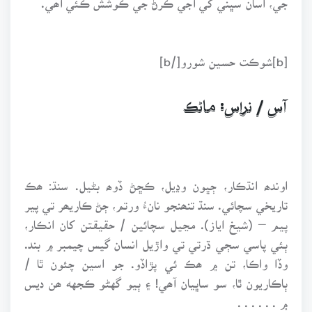
[b]شوڪت حسين شورو[/b]
آس / نراس: ماڻڪ
اوندھ انڌڪار، ڄڀون وڍيل، ڪڇڻ ڏوھ بڻيل. سنڌ: ھڪ
تاريخي سچائي. سنڌ تنھنجو نانءُ ورتم، ڄڻ ڪاريھر تي پير
پيم – (شيخ اياز). مڃيل سچائين / حقيقتن کان انڪار،
ٻئي پاسي سڄي ڌرتي تي واڙيل انسان گيس چيمبر ۾ بند.
وڏا واڪا، تن ۾ ھڪ ئي پڙاڏو. جو اسين چئون ٿا /
ٻاڪاريون ٿا، سو ساڀيان آھي! ۽ ٻيو گهڻو ڪجهه ھن ديس
۾ . . . . . .