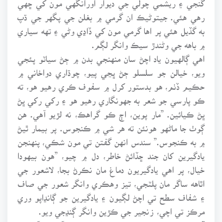
رهي هئي. جيتوڻيڪ ان گرمي ۾ بغلن جي پگهر جي ڌپ
به گڏيل هئي پر اها گرمي مون کي ڏاڍي وڻي ۽ تهه سياري
۾ باهه جي وڻندڙ سيڪ وانگر لڳم.
اهي ڳالهيون ياد اچڻ سان منهنجي بدن ۾ ڄڻ سياٽو پئجي
ويو، خيالن جو سلسلو ڄڻ ڀڃي پيو، چوڌاري دواخاني ۾
حڪيم ڏٺم، هو بدستور کرل ۾ سفوف ڪري رهيو هو، ته
ڪو پارسي جو شعر به جهونگاري رهيو هو ۽ رکي رکي ڀڻ
ڀڻ ڪيائين. ”مار پوين، اڄ ڪو گراهڪ، نه لڙيو آهي. هن
ڳوٺ جا ماڻهو هونئن ته هر شي ۾ ڪنجوس. پر بيمار ٿيڻ
۾ به ڪنجوس.” سندس انهن گفتن تي مون شڪي، پنهنجن
يادگيرين کان جند ڇڏائڻ خاطر، دل ۾ چيو، ”هون بيهودا
خيال، پر اهي يادگيريون دماغ مان نڪرڻ بجا، لاشعور جي
اٿاهه ساگر مان پلٽجي، تيز وهڪري وانگر شعور جي صاف
۽ شفاف سطح تي اچڻ لڳيون ۽ يادگيرين جو ڳانڍاپو وري
مرڪز تي اچي، زنجير جي ڪڙين وانگر ڳنڍجي ويو.
” . . . . . بيبي جنان در ٻيڪڙي ان جو ڪڙو آهستي آهستي