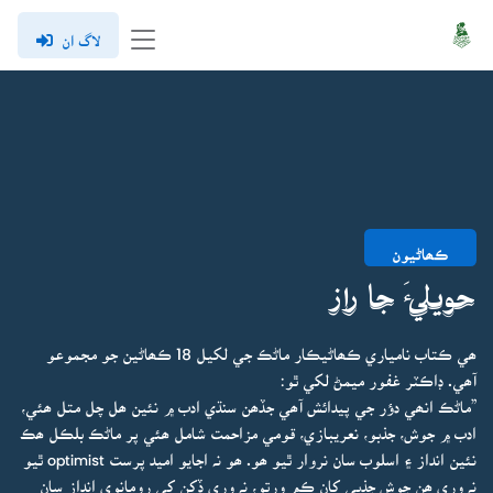
لاگ ان
ڪھاڻيون
حويليءَ جا راز
ھي ڪتاب نامياري ڪھاڻيڪار ماڻڪ جي لکيل 18 ڪھاڻين جو مجموعو
آھي. ڊاڪٽر غفور ميمڻ لکي ٿو:
”ماڻڪ انھي دؤر جي پيدائش آھي جڏھن سنڌي ادب ۾ نئين ھل چل متل ھئي،
ادب ۾ جوش، جذبو، نعريبازي، قومي مزاحمت شامل ھئي پر ماڻڪ بلڪل ھڪ
نئين انداز ۽ اسلوب سان نروار ٿيو ھو. ھو نہ اجايو اميد پرست optimist ٿيو
نہ وري ھن جوش جذبي کان ڪم ورتو، نہ وري ڏکن کي رومانوي انداز سان