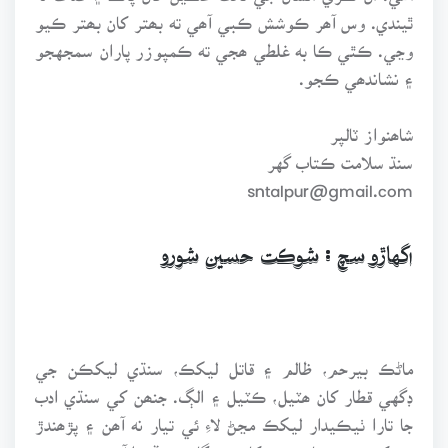
ٿيندي. وس آھر ڪوشش ڪبي آھي ته بھتر کان بھتر ڪيو
وڃي. ڪٿي ڪا به غلطي ھجي ته ڪمپوزر پاران سمجهجو
۽ نشاندھي ڪجو.
شاھنواز ٽالپر
سنڌ سلامت ڪتاب گهر
sntalpur@gmail.com
اگهاڙو سچ : شوڪت حسين شورو
ماڻڪ بيرحم، ظالم ۽ قاتل ليکڪ، سنڌي ليکڪن جي
ڊگهي قطار کان ھٽيل، ڪٽيل ۽ الڳ. جنھن کي سنڌي ادب
جا تارا ٺيڪيدار ليکڪ مڃڻ لاءِ ئي تيار نه آھن ۽ پڙھندڙ
ھن کي شوق سان پڙھڻ کان پوءِ گاريون ڏيندا آھن.