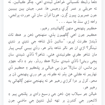
ته حويلي ۾ عمر ڳري وڃيس ها، عمر. جيئن ٻين بيبين
جون عمريون پيون ڳرن. هون! قرآن سان ٿي عورت پرڻجي.
واهه ڙي سنڌ جا سيد . . . “
حڪيم پنهنجي منهن ڳالهائيندو رهيو.
حڪيم جون اهي ڳالهيون ٻڌي، منهنجي ذهن ۾ هڪ ٽاٽ
ڏيندڙ ڪرنٽ اڀريو، ”سائين ڏنل شاهه جي ننڍي ۾ ننڍي
نينگر؟ اڙي ان جو نالو شاهه بانو هو. وڏي بيبي کيس پيار
مان شاهو ڪري ڪوٺيندي هئي. شاهو؟ ڏاڏي شيدي سان
ڀڄي ويئي! ڏاڏي شيدي سان!! هڪ روڏو، بنو ۽ دک جهڙو
بن مانس، ان سان!!“ مون بي خيالي ۾ ڀڻڪيو ۽ حڪيم ڏي
نهاريم ته ڪٿي هن ٻڌو ته ڪونه. پر هو وري پنهنجي ڌن ۾
محو، کرل ۾ دوا کرڙي رهيو هو ته پنهنجي منهن ڳالهائي به
رهيو هو.
خيالن جو سيلاب ڄڻ، ذهن جي وسيع وادي ۾ پلٽجي پيو ۽
لاشعور جي کنڊرن ۾ تهه ٿيل ننڍپڻ جي ماضي جون
يادگيريون ميڻ وانگر وڃي شعور جي سطح تي اچڻ لڳيون.