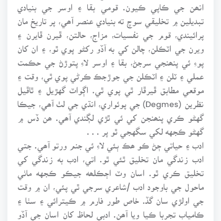
انھن جي ڪاپي ڪيون. قومي بقا ۽ اوسر جي بنيادي
تبديلين ۾ تخليقي سوچ ته بنيادي عنصر آھي، پر تاريخ مان
پرائيندي، قوم جي نفسيات، مزاج، حالتن، ڦيرن ڦايرن ۽
ويرن جي اٽڪلن، چالن کي به آڏو رکڻو پوي ٿو، ۽ ان کان
پوءِ ئي پنھنجي سرجڻ، بقا ۽ اوسر لاءِ پتوڙڻ جي حڪمت
عملي ۽ ٽلن ۽ اٽڪلن جي جوڙجڪ ڪرڻي پوي ٿي، وقت ۽
موقعي مطابق ڦيرڦار ٿي پوي ٿي. اڳواٽ گهڙيل ۽ ٿاڦيل
نظرين (Degmes) جي پوئواري، انڌي جي لٺ آھي، جيڪا
گهڻو ڪري پنھنجن کي ئي ٿڙي لڳندي آھي. ھن ڏس ۾
گهڻو ڪجهه لکي سگهجي ٿو پر . . .
ادب ۽ حياتي ڄڻ ڪو ھڪ ٻئي لاءِ ئي جنم ورتو آھي. جتي
ادب زندگي مان تخليق ٿئي ٿو. اتي، ادب به زندگي کي
تخليق ڪري ٿو. اسان وٽ اڄڪلھه جيڪو ڪجهه ماٺي
ماحول جي باوجود ادب /شاعري سرجي ٿي پئي، ان ۾ وقت
جي اولڙي سان گڏ. خاص طور فارم ۾ ڪيترائي ۽ سٺا ۽
ڪامياب تجربا ڪيا ويا آھن. ادبي لحاظ کان اسان جي آڏو