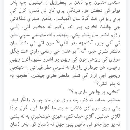
ڊولو ٿي نڪتل هو. مونکي پري کان ئي ڏسي، کرل کي
پري ريڙهي هٿ گوڏ سان اگهيائين. جڏهن حيدري شفاخاني
جي چانئٺ اڪري، پير اندر رکيم ته حڪيم اٿي، اڳتي
وڌي، اڪير مان ڀاڪر پائي، پنهنجو وات منهنجي ساڄي ڪن
تي آڻي چيو، ”ڪجهه ٻڌو اٿئي؟” مون اتي ئي ڪنڌ سان
ناڪار ڪري چيو، “نه.” پو هندن جي زماني واري هڪ ڇڳل
موڙي کي ريڙهي مون کي ويهڻ جو اشارو ڪيو. آئون ويهي
رهيس. هن چوڌاري رازدارانه نموني نظر ڦيرائي ۽ منهنجي
ويجهو اچي آواز کي تمام هلڪو ڪري چيائين، ”ڪجهه به
نه ٻڌو اٿئي؟“
”نڪي، پر ڇا جي باري ۾؟“
حڪيم جواب نه ڏنو، پٺ واري دري مان چورن وانگر ليئو
پائي وري مون ڏي ڏٺائين ۽ پنهنجا ڳاڙها گول گول دوڏا
ڦاڙي چيائين. ”اڙي حيف ٿئي، ههڙي خوشخبري به نه ٻڌئي
ته پو ڄڻ ڄائو ئي ناهين ٻيو، جهل ته ڏسيان ٿو، ٻاهر ڏسان
ته ڪا پهر ته ڪانهي.“ ائين چئي حڪيم ٻاهر جو سما ڪري