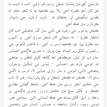
تاريخي گهرجن پٽاندڙ عملي روپ نٿو ڏجي. ادب يا اديب به
ھن کان آجو ڪونه آھي، ڀلا ٻيو ڪجهه به نه ٺلھو ذڪر ته
ڪري سگهجي ٿو. ڇاڪاڻ ته : اديب / قوم جي ذميدار
ڪردارن مان ھڪ آھي.
ڪنھن به قوم جي وجود جي ناتي سان گڏ، تخليقي ادب کان
انڪار ڪرڻ – ته سچائي کان مُنھن موڙڻ آھي، پر اکيون
بند ڪرڻ پڻ. جو ڪجهه وس ۾ آھي، ۽ قاعدن قانونن جي
زنجير ۾ ڦاٿل، پر اتساھ سان ڀريل، ۽ جئري جاڳندي احساس
سان ٽٻ ٽار ٿيل، جيڪڏھن اھا ڳالھه کليل لفظن ۾ چئجي
ته: قومي ڏوھ جو احساس – ٽياس تي ٽنگيل نوجوان،
پنھنجي ذاتي، قومي ۽ مان واري جياپي لاءِ اوسر ۽ اڳتي
وڌڻ لاءِ، ڪنھن نه ڪنھن شڪل ۾ پاڻ پتوڙيندا رھن ٿا. ادب
جي تخليق انھن روين مان ھڪ آھي. ڄڻڪ گهاٽي ڪاري
ڪڪر ۾ ڦاٿل، سج مان نڪتل ترورو، جئري جاڳندي، پر
وڪڙ ۾ آيل، ڦاٿل پساھ جي ھڪ انساني ناتي، سماجي طور
قومي وجود رکندڙ ساڃھه ۽ حساس، انسان جي پنھنجي