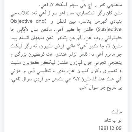
منھنجي نظر ۾ اڄ جي سچار ليکڪ لاءِ آھي.
ڪن کان رڳو انڪساريءَ سان اھو سوال آھي ته: انقلاب جي
بنيادي گهرجن پٽاندر، ٻين لفظن ۾ (Objective and
Subjective) حالتن ڇا ڪيو آھي. ماڻھن سان لاڳاپي جا
ڪيترائي روپ آھن، گهرجن پٽاندر انھن منجهان اتساھ پيدا
ڪرڻ لاءِ ڇا ڪيو آھي؟ ھاڻي فرض ڪيون، ته رڳو ليکڪ
جو مامرو آھي ته: ٺلھو الزام ھڻندڙ، ھٿ ٺوڪيون بزرگن ۽
پنھنجي تجربي جون لٻاڙون ھڻندڙ ليکڪن ڪھڙيون مثبت
۽ تعميري وکون کنيون آھن. ٻڌي يا تنظيمي ڏس ۾ مڙني
کي ھڪ ھنڌ گڏ ڪرڻ لاءِ؟ ھي ڪنھن جو فردي سوال ناھي،
پر تاريخ جو سوال آھي.
ماڻڪ
نواب شاھ
09 12 1981