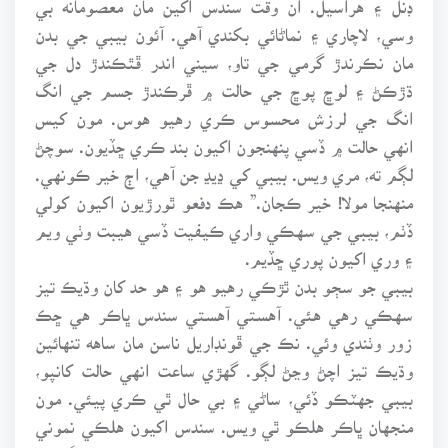
وسي، لاچاري ۽ نماڻائي بکندي آهي. آئون بيبي جي بدن
مان نڪرندڙ گرمي جي تاو، سيني اندر ڦٿڪندڙ دل جي
ڌڙڪڻ ۽ لوڇ پوڇ جي حالت ۾ ڦرڪندڙ جسم جي انگ
انگ جي لرزش محسوس ڪري رهيو هوس. مون کيس
انهي حالت ۾ ڏسي پنهنجون اکيون بند ڪري ڇڏيون. سوچڻ
لڳم ته، مري ويس. بيبي کي ڍيڍ جن آهي، اڄ خير ڪونهي.
منهنجا مولا! خير ڪجان.” هڪ دفعو ٿورڙيون اکيون کولي
ڏٺم، بيبي جي سهڪي واري ڪيفيت ڏسي هيبت وٺي ويم
۽ وري اکيون پوري ڇڏيم.
بيبي جو سڄو بدن ٿڙڪي رهيو هو ۽ هو حد کان وڌيڪ تيز
سهڪي رهي هئي. آهستي آهستي سندس ڀاڪر هي ڇڪ
زور وٺندي وئي. نڪ جي ڦونڊاريل ناسن مان ساهه تنهائين
وڌيڪ تيز اچڻ وڃڻ لڳو. گهڙي ساعت انهي حالت کانپو،
بيبي جهٽڪو ڏئي، ساڻي ۽ بي حال ٿي ڪري پيئي. مون
منجهان ڀاڪر هلڪو ٿي ويس. سندس اکيون هلڪي نموني
پورجي ويون هيون. مدت کان سڪايل مرڪ، سندس ڳاڙهن