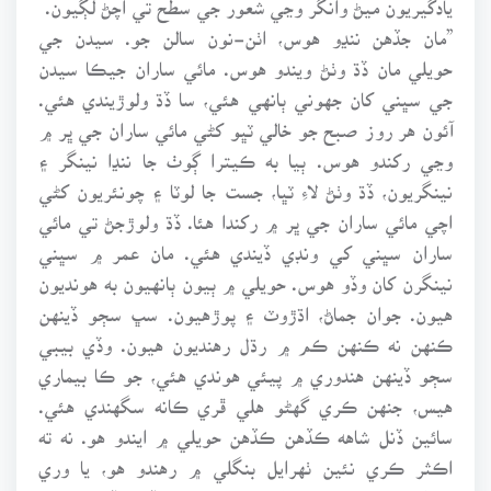
”مان جڏهن ننڍو هوس، اٺن-نون سالن جو. سيدن جي
حويلي مان ڏڌ وٺڻ ويندو هوس. مائي ساران جيڪا سيدن
جي سڀني کان جهوني ٻانهي هئي، سا ڏڌ ولوڙيندي هئي.
آئون هر روز صبح جو خالي ٽڀو کڻي مائي ساران جي ڀر ۾
وڃي رکندو هوس. ٻيا به ڪيترا ڳوٺ جا ننڍا نينگر ۽
نينگريون، ڏڌ وٺڻ لاءِ ٽڀا، جست جا لوٽا ۽ چونئريون کڻي
اچي مائي ساران جي ڀر ۾ رکندا هئا. ڏڌ ولوڙجڻ تي مائي
ساران سڀني کي ونڊي ڏيندي هئي. مان عمر ۾ سڀني
نينگرن کان وڏو هوس. حويلي ۾ ٻيون ٻانهيون به هونديون
هيون. جوان جماڻ، اڌڙوٽ ۽ پوڙهيون. سڀ سڄو ڏينهن
ڪنهن نه ڪنهن ڪم ۾ رڌل رهنديون هيون. وڏي بيبي
سڄو ڏينهن هندوري ۾ پيئي هوندي هئي، جو ڪا بيماري
هيس، جنهن ڪري گهڻو هلي ڦري ڪانه سگهندي هئي.
سائين ڏنل شاهه ڪڏهن ڪڏهن حويلي ۾ ايندو هو. نه ته
اڪثر ڪري نئين ٺهرايل بنگلي ۾ رهندو هو، يا وري
ڪراچي يا لاهور ۾. حويلي ۾ سڀني جي لاڏ ڪوڏ ۽ پيار جو