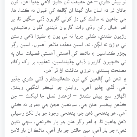
ڄاڻان ٿو ته اسان مان گهڻا ان ڳالھه کي قبول نه ڪندا. ھا،
جي چاھين ته ماڻڪ کي دل کولي گاريون ڏئي سگهن ٿا، پر
اھو خيال رکن وڏي وات گاريون ڏيندي گڦون وھائيندي،
رڙيون ڪندي، ڪٿي چريا نه ٿي پون ۽ ڪپڙا لاھي رستن
تي ڊوڙڻ نه لڳن. نه، اسين مھذب ماڻھو آھيون. اسين رڳو
بڇڙو ڪنداسين ۽ ماڻڪ کي آھستي آھستي فضيلت سان ٻه
ٽي ڪچيون گاريون ڏيئي ڇڏينداسين. تھذيب ۾ رک رکاءَ،
مصلحت پسندي ۽ توڙي منافقت اڻ ٽر آھن.
۽ انھن ئي ڳالھين کي نون ڪھاڻيڪارن ڦٽي ڪري ڇڏيو
آھي، ٿُڏي ڇڏيو آھي. روايتن جو ليڪو لنگهي ويندڙ،
اگهاڙو سچ پيش ڪندڙ – لڙھندڙ نسل جا ليکڪ – جن
ڪڏھن پيغمبر ھئڻ جي، سونھين ھجڻ جي دعوى نه ڪئي
آھي. ھو پنھنجي ذھن جو، پنھنجي وجود جو بار لکڻ وسيلي
لاھڻ چاھين ٿا. ۽ اھو رڳو ھنن جو بار ڪونھي، سڄي نئين
ٽھيءَ جو بار آھي، نين حالتن جو بار آھي. ماڻڪ ان بار لاھڻ
جي، اسان سڀني کي آجي ڪرڻ جي ڪوشش ڪئي آھي.