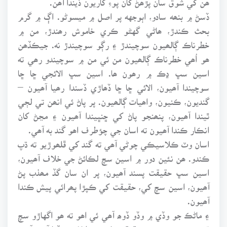
ڏسڻ ۾ بنھه سادو، اٻوجهه پر اصل ۾ ميسوڻو. اڳ ۾ گرم
بحث ڪندڙ، ھاڻي گهڻو ڪري خاموش رھندڙ، من ۾
خطرناڪ ڳالھيون سوچيندڙ ۽ رڳو سوچيندڙ نه. جيڪڏھن
ھو اُھي خطرناڪ ڳالھيون من ئي من ۾ سوچيندو رھي ته
اسين سڀ ڍڪ ۾ رھون ھا. اسين سڀ الائجي ڇا ڇا
سوچيندا آھيون، الائي ڇا ڇا ڏھاڙي ڏسندا رھيا آھيون –
گنديون، ڪنيون، واھيات ڳالھيون. پر پاڻ ئي انھن تي لڄي
ٿيندا آھيون، پنھنجو پاڻ کي ڇنڀيندا آھيون ۽ مڃڻ کان
انڪار ڪندا آھيون ته اسان جي چؤطرف اھو گند به آھي.
اسان وٽ ڪلاسيڪي چوڻي آھي ته گند کي ڦلھوڙيو ته ڌپ
ڪندو. ھن نئين دور ۾ اسين سچ لڪائڻ جي خلاف آھيون،
اسين سڀ حقيقت پسند آھيون، پر ان سان گڏ مھذب پڻ
آھيون، اسين سچ کي، حقيقت کي ڪپڙا پھرائي پيش ڪندا
آھيون.
۽ ماڻڪ جو وڏي ۾ وڏو ڏوھ آھي ئي اھو ته ھو اگهاڙو سچ
ٿو پيش ڪري – ھن حقيقت تان ڪپڙا لاھي ڇڏيا آھن. آئون