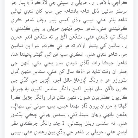
مرڪز سائين ڏنل شاهه بادشاهه جي سڀ کان ننڍي نياڻي
شاهه بانو هئي. بيبي وڏي کيس پيار وچان شاهو ڪري
ڪوٺيندي هئي. شاهو سڄو ڏينهن حويلي ۾ پئي ڪڏندي ۽
ٺينگ ٽپا ڏيندي هئي. ڪڏهن اڱڻ ۾ ته ڪڏهن اندر هجرن
۾. سائين کي پٽيلو اولاد ته هو ئي ڪونه، سوا ٻن نياڻين
جي. شاهو ننڍي هئي، انڪري سڀ هن کي گهڻو ڀائيندا هئا.
شاهو! جيڪا رات ڏاڏي شيدي سان ڀڄي وئي. تنهن جي
ڄمار ان وقت شايد نو-ڏهه سال کن هئي. سندس منهن گول
مٽورڙو هو ۽ رنگ ڳاڙهاڻ مائل اڇو. اڳڙين جي گڏي جي
ڪارن ڌاڳن سان ٺهيل اکين وانگر سندس اکيون به چيريل
ڪاريون ڪٽاريون هيون. تنهن مٿان ترار وانگر جڙيل ڪارا
گهاٽا ۽ جڙوان ڀرون ڏاڍا ٺهندا هيس. بس، سوني تي سهاڳ.
جڏهن ٻانهي وچان سينڌ ڏئي، سندس چوٽي ڇڪي ٻڌندي
هئي، ته سندس ويٺل پيشاني اڌ چنڊ وانگر جرڪندي نظر
ايندي هئي. حويلي ۾ شاهو جي وڏي ڀيڻ رهندي هئي. بيبي
جنت، سائين ڏنل شاهه جي وڏي نياڻي بيبي جئان شاهو کان