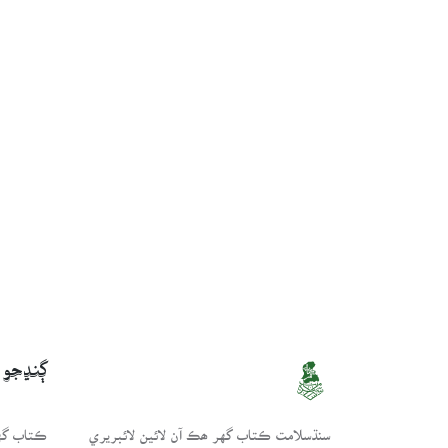
ڳنڍجو
سنڌسلامت ڪتاب گهر ھڪ آن لائين لائبريري
ڪتاب گهر