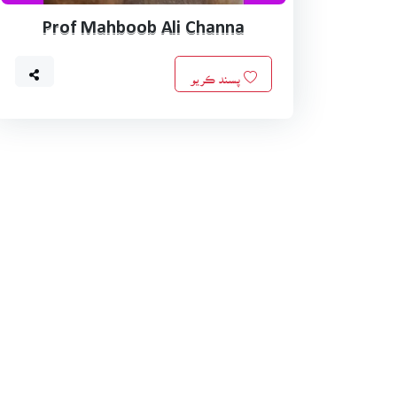
Prof Mahboob Ali Channa
پسند ڪريو