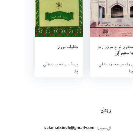
خدوم نوح سرور رحہ
ڪليات نورل
ا سھيوڳي
روفيسر محبوب علي
پروفيسر محبوب علي
نا
چنا
رابطو
اي-ميل:
salamatsindh@gmail.com