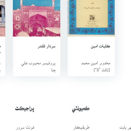
ڪليات امين
سردار قلندر
م
ج
مخدوم امين محمد
پروفيسر محبوب علي
پ
(ثالث ”3“)
چنا
چ
ڪميونٽي
پراجيڪٽ
 بابت
طريقيڪار
فونٽ سرور