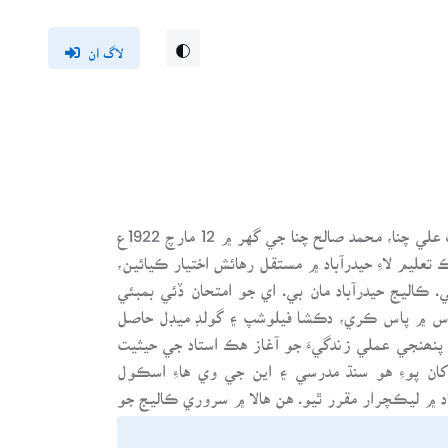
لاگ ان
سنڌ جي ناليواري تعليمي ماهر، ليکڪ ۽ شاعر، پروفيسر محبوب علي چنا، محمد صالح چنا جي گهر ۾ 12 مارچ 1922ع
تعليم لاءِ حيدرآباد ۾ مستقل رهائش اختيار ڪيائين،
ڪاليج حيدرآباد مان بي. اي جو امتحان ڏئي بمبئي
لاس ۾ پاس ڪري، دڪشا فيلوشپ ۽ گولڊ ميڊل حاصل
 پنھنجي عملي زندگيءَ جو آغاز هڪ استاد جي حيثيت
ن کان پوءِ هو سنڌ مدرسي ۽ اين جي وي هاءِ اسڪول
ينٽ ڪاليج، حيدرآباد ۾ ليڪچرار مقرر ٿيو. هن هالا ۾ سروري ڪاليج جو
بنياد وڌو، جنھن جو هيءُ پرنسپال ٿي رهيو. هيءُ 1953ع کان 1955ع تائين سنڌ يونيورسٽي جي سنڌي شعبي جو
سيءَ جو پروفيسر منتخب ٿيو. ڪجهہ عرصي لاءِ هو