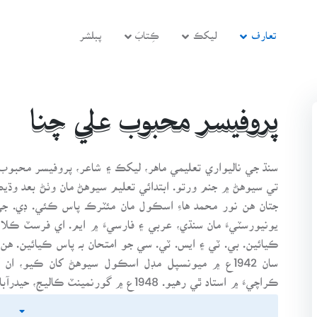
تعارف
ليکڪ
ڪِتابَ
پبلشر
پروفيسر محبوب علي چنا
تي سيوهڻ ۾ جنم ورتو. ابتدائي تعليم سيوهڻ مان وٺڻ بعد وڌيڪ 
جتان هن نور محمد هاءِ اسڪول مان مئٽرڪ پاس ڪئي. ڊي. جي. 
يونيورسٽيءَ مان سنڌي، عربي ۽ فارسيءَ ۾ ايم. اي فرسٽ ڪ
ڪيائين. بي. ٽي ۽ ايس. ٽي. سي جو امتحان بہ پاس ڪيائين. هن
سان 1942ع ۾ ميونسپل مڊل اسڪول سيوهڻ کان ڪيو، ا
ڪراچيءَ ۾ استاد ٿي رهيو. 1948ع ۾ گورنم
چيئرمين رهيو. پبلڪ سروس ڪميشن جو امتحان ڏئي عربي ۽ فار