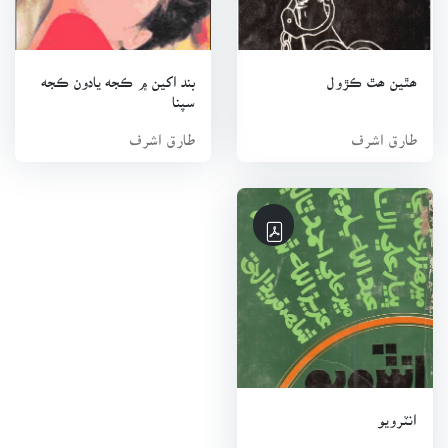
اپريل 1992ع تي وفات ڪئي.
انسائيڪلوپيڊيا سنڌيانا تان ورتل
ھٿين ھٿ ڪڙول
بند اکين ۾ ڪجه يادون ڪجه
سپنا
طارق اشرف
طارق اشرف
انٽرويو