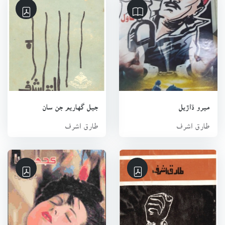
هڪ ئي مجموعي ’بند اکين ۾ ڪجهه سپنا، ڪجهه يادون‘ ۾ ڇپيو
ويو. هن ’اداره نو ادب‘ پاران ڪجهه ڪتاب ڇپرائڻ کانپوءِ دوستن
جي صلاح ۽ سنڌي ٻوليءَ ۾ ڪنهن سٺي رسالي جي نه هئڻ کي
محسوس ڪري ’ماهوار سـُهڻي‘ جو اجراءُ ڪيو ۽ اهو مخزن لڳاتار 9
سال ڪڍيائين. طارق اشرف کي ’اظهار جي آزادي‘ جي ڏوهه ۾ ٻه
ڀيرا جيل ۾ وڌو ويو. پهريون ڀيرو 1975ع ۾ ٻاويهن مهينن تائين
جيل ۾ قيد رهيو. اهو جيل وارو عرصو پڻ هن جي لکڻ جي حوالي
ميرو ڌاڙيل
جيل گهاريم جن سان
سان سجايو ويو. جيل ۾ پاڻ ڪيترائي ڪتاب لکيائين جهڙوڪ:
ٻاويهه مهينا جيل ۾ ’ٻه ڀاڱا‘، ’جيل گهاريم جن سان‘، ’اڌ ملاقات‘،
طارق اشرف
طارق اشرف
’ميرو ڌاڙيل‘ وغيره. ٻيو ڀيرو طارق اشرف کي ايم.آر.ڊي تحريڪ
دوران 1983ع ۾ گرفتار ڪيو ويو. اهو جيل وارو عرصو ٽن مهينن
تي ٻڌل هو، جنهن هن کان ’هٿين هٿ ڪڙول (جيل جي ڊائري)‘
لکرايو. مٿئين رسالي ۽ ڪتابن کانسواءِ هن 79-1978ع ۾ ’تخليق
پبليڪيشن‘ جي سري سان به ڪجهه ڪتاب ’چڱو ادب‘، ’سيهوڳي
ادب‘ وغيره ڪتابي سلسلن طور ترتيب ڏنا. طارق اشرف ۽ سهڻي
جو ڪردار سنڌي ادب ۾ اهم حيثيت والاري ٿو.طارق اشرف 14