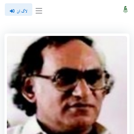
لاگ ان