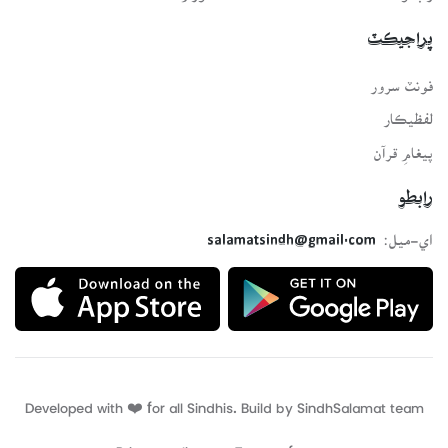
پراجيڪٽ
فونٽ سرور
لفظيڪار
پيغامِ قرآن
رابطو
اي-ميل:
salamatsindh@gmail.com
Developed with ❤️ for all Sindhis. Build by
SindhSalamat
team
Privacy policy
Terms of use