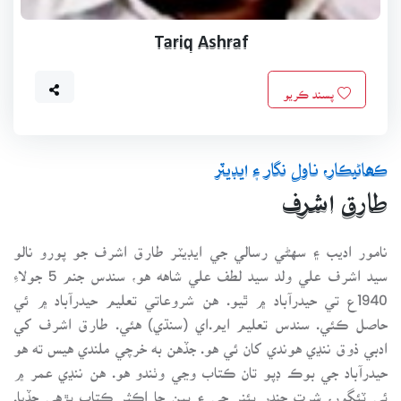
Tariq Ashraf
پسند ڪريو
ڪھاڻيڪار، ناول نگار ۽ ايڊيٽر
طارق اشرف
نامور اديب ۽ سهڻي رسالي جي ايڊيٽر طارق اشرف جو پورو نالو
سيد اشرف علي ولد سيد لطف علي شاهه هو، سندس جنم 5 جولاءِ
1940ع تي حيدرآباد ۾ ٿيو. هن شروعاتي تعليم حيدرآباد ۾ ئي
حاصل ڪئي. سندس تعليم ايم.اي (سنڌي) هئي. طارق اشرف کي
ادبي ذوق ننڍي هوندي کان ئي هو. جڏهن به خرچي ملندي هيس ته هو
حيدرآباد جي بوڪ ڊپو تان ڪتاب وڃي وٺندو هو. هن ننڍي عمر ۾
ئي ٽئگور، شرت چندر بئنر جي ۽ ٻين جا اڪثر ڪتاب پڙهي ڇڏيا.