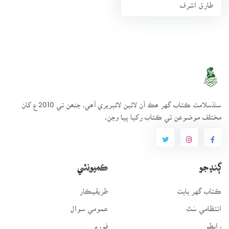
طارق اشرف
سنڌسلامت ڪتاب گهر ھڪ آن لائين لائبريري آھي، جنھن تي 2010ع کان
مختلف موضوعن تي ڪتاب رکيا پيا وڃن.
ڳنڍجو
ڪميونٽي
ڪتاب گهر بابت
طريقيڪار
انتظامي سَٿ
عمومي سوال
رابطو
فورم