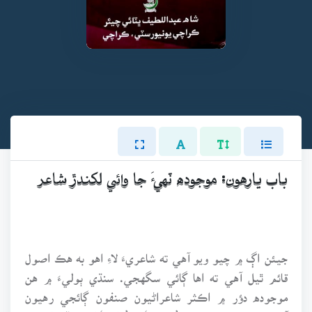
باب يارهون: موجوده ٽهيءَ جا وائي لکندڙ شاعر
جيئن اڳ ۾ چيو ويو آهي ته شاعريءَ لاءِ اهو به هڪ اصول
قائم ٿيل آهي ته اها ڳائي سگهجي. سنڌي ٻوليءَ ۾ هن
موجوده دؤر ۾ اڪثر شاعراڻيون صنفون ڳائجي رهيون
آهن، پر تنهن هوندي به ’ڪافي‘ ۽ ’وائي‘ کي وڏي اهميت