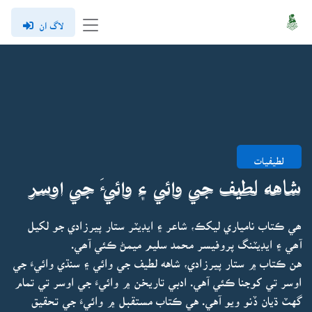
لاگ ان
لطيفيات
شاهه لطيف جي وائي ۽ وائيءَ جي اوسر
ھي ڪتاب نامياري ليکڪ، شاعر ۽ ايڊيٽر ستار پيرزادي جو لکيل
آھي ۽ ايڊيٽنگ پروفيسر محمد سليم ميمڻ ڪئي آھي.
هن ڪتاب ۾ ستار پيرزادي، شاهه لطيف جي وائي ۽ سنڌي وائيءَ جي
اوسر تي کوجنا ڪئي آهي. ادبي تاريخن ۾ وائيءَ جي اوسر تي تمام
گهٽ ڌيان ڏنو ويو آهي. هي ڪتاب مستقبل ۾ وائيءَ جي تحقيق