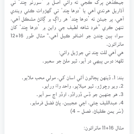
آڌاريل هوندي آهي يا ’دوها ڇند‘ تي گهڙوات ڪئي ويندي
آهي، پر جيئن ته ’دوها ڇند‘ هر راڳ ۾ ڳائڻ مشڪل آهي،
تنهن ڪري ”خود شاهه لطيف جي واين ۾ ’دوها ڇند‘ کان
سواءِ ٻين ڇندن جو اضافو ڪيل آهي.“ مثال طور 16+12
ماترائون.
هي آهي للت ڇند تي جوڙيل وائي:
ٿلهه: دوس پيهي در آيو، ٿيو ملڻ جو سعيو.
بند: 1. ڏينهن پڄاڻون آڻي اسان کي، مولي محب ملايو.
2. ويو وڇوڙو، ٿيو ميلاپو، واحد واءُ ورايو.
3. هو جنهين جو ڏس ڏوراڏو، اوڏو اڄ سو آيو.
4. عبدالليف چئي، اچي عجيبن، پاڻ فضل فرمايو.
(سُر يمن ڪلياڻ، فصل - 4)
مثال 16+11 ماترائون:
ٿلهه: يار سڄڻ جي فراق، ڙي جيڏيون آئون ماري.