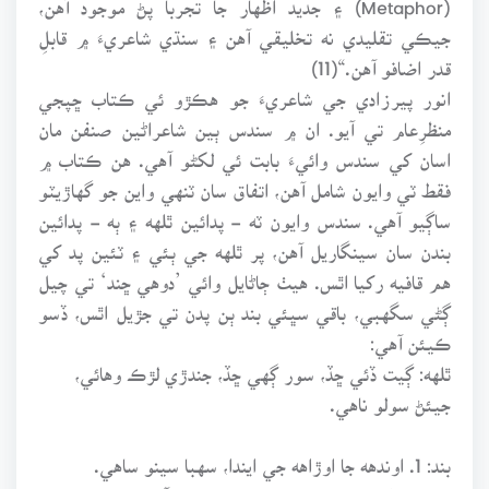
جيڪي تقليدي نه تخليقي آهن ۽ سنڌي شاعريءَ ۾ قابلِ
قدر اضافو آهن.“(11)
انور پيرزادي جي شاعريءَ جو هڪڙو ئي ڪتاب ڇپجي
منظرِعام تي آيو. ان ۾ سندس ٻين شاعراڻين صنفن مان
اسان کي سندس وائيءَ بابت ئي لکڻو آهي. هن ڪتاب ۾
فقط ٽي وايون شامل آهن، اتفاق سان ٽنهي واين جو گهاڙيٽو
ساڳيو آهي. سندس وايون ٽه - پدائين ٿلهه ۽ ٻه - پدائين
بندن سان سينگاريل آهن، پر ٿلهه جي ٻئي ۽ ٽئين پد کي
هم قافيه رکيا اٿس. هيٺ ڄاڻايل وائي ’دوهي ڇند‘ تي چيل
ڳڻي سگهبي، باقي سڀئي بند ٻن پدن تي جڙيل اٿس، ڏسو
ڪيئن آهي:
ٿلهه: ڳيت ڏئي ڇڏ، سور ڳهي ڇڏ، جندڙي لڙڪ وهائي،
جيئڻ سولو ناهي.
بند: 1. اوندهه جا اوڙاهه جي ايندا، سهبا سينو ساهي.
2. دنيا دارونءَ جو ئي دونهون، ڇاٿي ويو آ ڇاهي؟