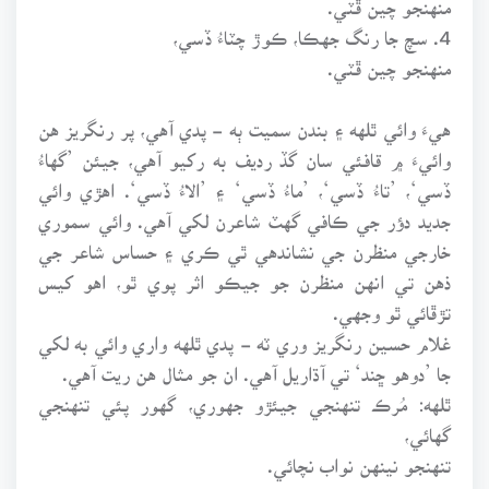
4. سچ جا رنگ جهڪا، ڪوڙ چٽاءُ ڏسي،
منهنجو چين ڦٽي.
هيءَ وائي ٿلهه ۽ بندن سميت ٻه - پدي آهي، پر رنگريز هن
وائيءَ ۾ قافئي سان گڏ رديف به رکيو آهي، جيئن ’گهاءُ
ڏسي‘، ’تاءُ ڏسي‘، ’ماءُ ڏسي‘ ۽ ’الاءُ ڏسي‘. اهڙي وائي
جديد دؤر جي ڪافي گهٽ شاعرن لکي آهي. وائي سموري
خارجي منظرن جي نشاندهي ٿي ڪري ۽ حساس شاعر جي
ذهن تي انهن منظرن جو جيڪو اثر پوي ٿو، اهو کيس
تڙڦائي ٿو وجهي.
غلام حسين رنگريز وري ٽه - پدي ٿلهه واري وائي به لکي
جا ’دوهو ڇند‘ تي آڌاريل آهي. ان جو مثال هن ريت آهي.
ٿلهه: مُرڪ تنهنجي جيئڙو جهوري، گهور پئي تنهنجي
گهائي،
تنهنجو نينهن نواب نچائي.