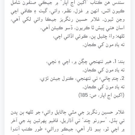
ڪيون اٿس، انهن ۾ غزل، نظم، وائي، گيت ۽ ڪافي اچي
وڃن ٿيون. غلام حسين رنگريز جيڪا وائي لکي آهي،
اسان هتي پيش ٿا ڪريون، ڏسو ڪيئن آهي.
ٿلهه: واءُ ڇڻيل پن، ڪوئي اڏائي اچي،
ته ياد مون کي ڪجان.
بند: 1. هير تنهنجي چڳن ۾، اچي ۽ نچي،
ته ياد مون کي ڪجان.
2. چنڊ ڇاتيءَ تي تنهنجي، ڪنول جيئن ٽڙي،
ته ياد مون کي ڪجان.
(اکين اڃ اپار، ص: 185)
غلام حسين رنگريز جي مٿي ڄاڻايل وائيءَ جو ٿلهه ٻن پدن
تي ٻڌل، ’سورٺو ڇند‘ تي آڌاريل، قافيو پهرئين پد جي آخر
۾ اچي ٿو، ٻيو ڌار آهي، جيڪو وراڻيءَ طور ڪتب آندوا
ٿس. هن وائيءَ ۾ فقط ٻه بند آهن، اهي به هڪ پدا آهن،