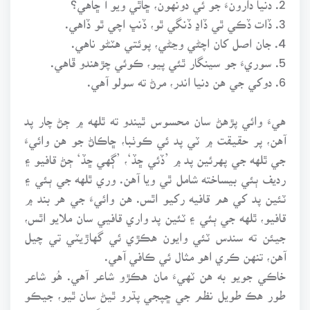
3. ڏات ڏڪي ٿي ڏاڍ ڏنگي ٿو، ڏنڀ اچي ٿو ڏاهي.
4. جان اصل کان اچڻي وڃڻي، پوئتي هٽڻو ناهي.
5. سوريءَ جو سينگار ٿئي پيو، ڪوئي چڙهندو ڦاهي.
6. دوکي جي هن دنيا اندر، مرڻ ته سولو آهي.
هيءَ وائي پڙهڻ سان محسوس ٿيندو ته ٿلهه ۾ ڄڻ چار پد
آهن، پر حقيقت ۾ ٽي پد ئي ڪوٺبا، ڇاڪاڻ جو هن وائيءَ
جي ٿلهه جي پهرئين پد ۾ ’ڏئي ڇڏ‘، ’ڳهي ڇڏ‘ ڄڻ قافيو ۽
رديف ٻئي بيساخته شامل ٿي ويا آهن. وري ٿلهه جي ٻئي ۽
ٽئين پد کي هم قافيه رکيو اٿس. هن وائيءَ جي هر بند ۾
قافيو، ٿلهه جي ٻئي ۽ ٽئين پد واري قافيي سان ملايو اٿس،
جيئن ته سندس ٽئي وايون هڪڙي ئي گهاڙيٽي تي چيل
آهن، تنهن ڪري اهو مثال ئي ڪافي آهي.
خاڪي جويو به هن ٽهيءَ مان هڪڙو شاعر آهي. هُو شاعر
طور هڪ طويل نظم جي ڇپجي پڌرو ٿيڻ سان ٿيو، جيڪو
سنڌ جي حالت زار بابت هو، جنهن جو مهاڳ محمد ابراهيم