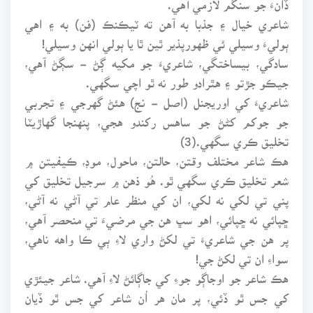
شاعري خيال ۽ جذبا به آهن ته ٽيڪنڪ (فن) به ۽ اهي
ٻوليءَ وسيلي ئي ظهورپذير ٿين ٿا يا ٻولي انهن وسيلي!
سادگي، بيساختگي، شاعريءَ جو مکيه ڳڻ - سڳڻ آهي،
جيڪو جڙتو ۽ هٿرادو طور نه ٿو اچي سگهي.
شاعريءَ کي اوريجنل (اصل - نج) هئڻ گهرجي ۽ تجربي
جو جوکم کڻڻ جو ساهس رکندو هجي، پنهنجا گهاڙيٽا
تخليق ڪري سگهي.(3)
هڪ شاعر مختلف وقتن، حالتن، ماحول، موڊ، ڪيفيتن ۾
شعر تخليق ڪري سگهي ٿو. هُو ذهن ۾ سرجيل تخليق کي
پني تي لکي نه لکي، ان کي منظر عام تي آڻي نه آڻي،
ڇپائي نه ڇپائي، اهو سڀ هن جي مرضيءَ تي منحصر آهي،
پر هن جي شاعريءَ تي لکڻ واري لاءِ ٻي ڪا واهه ناهي،
سواءِ ان تي لکڻ جي!
هڪ شاعر جو اوجاڳو جوءِ کي جاڳائڻ لاءِ آهي. شاعر جيئڙي
کي جس ٿو ڏئي، پر مان هر اُن شاعر کي جس ٿو ڏيان
جيڪو پنهنجي ذميواريءَ کي سمجهي نباهي ٿو. شاعر