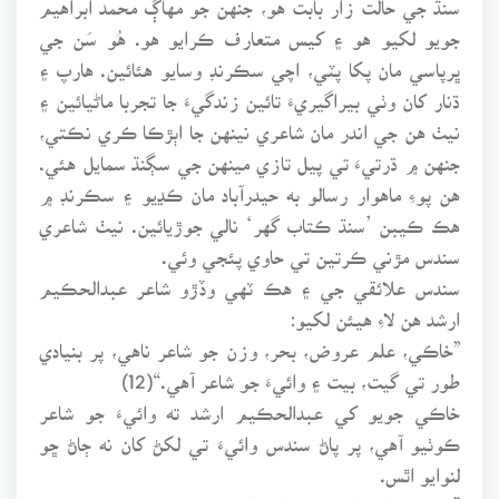
جويو لکيو هو ۽ کيس متعارف ڪرايو هو. هُو سَن جي
ڀرپاسي مان پکا پٽي، اچي سڪرنڊ وسايو هئائين. هارپ ۽
ڌنار کان وٺي بيراگيريءَ تائين زندگيءَ جا تجربا ماڻيائين ۽
نيٺ هن جي اندر مان شاعري نينهن جا اٻڙڪا ڪري نڪتي،
جنهن ۾ ڌرتيءَ تي پيل تازي مينهن جي سڳنڌ سمايل هئي.
هن پوءِ ماهوار رسالو به حيدرآباد مان ڪڍيو ۽ سڪرنڊ ۾
هڪ ڪيبن ’سنڌ ڪتاب گهر‘ نالي جوڙيائين. نيٺ شاعري
سندس مڙني ڪرتين تي حاوي پئجي وئي.
سندس علائقي جي ۽ هڪ ٽهي وڏڙو شاعر عبدالحڪيم
ارشد هن لاءِ هيئن لکيو:
”خاڪي، علم عروض، بحر، وزن جو شاعر ناهي، پر بنيادي
طور تي گيت، بيت ۽ وائيءَ جو شاعر آهي.“(12)
خاڪي جويو کي عبدالحڪيم ارشد ته وائيءَ جو شاعر
ڪوٺيو آهي، پر پاڻ سندس وائيءَ تي لکڻ کان نه ڄاڻ ڇو
لنوايو اٿس.
”بيت ۽ وائيءَ کي شيخ اياز کان پوءِ جنهن شاعر وڌ ۾ وڌ