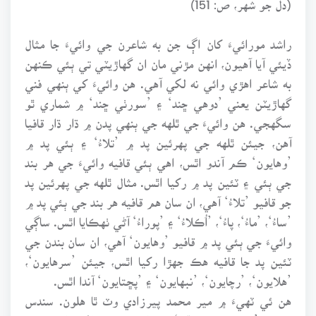
راشد مورائيءَ کان اڳ جن به شاعرن جي وائيءَ جا مثال
ڏيئي آيا آهيون، انهن مڙني مان ان گهاڙيٽي تي ٻئي ڪنهن
به شاعر اهڙي وائي نه لکي آهي. هن وائيءَ کي ٻنهي فني
گهاڙيٽن يعني ’دوهي ڇند‘ ۽ ’سورٺي ڇند‘ ۾ شماري ٿو
سگهجي. هن وائيءَ جي ٿلهه جي ٻنهي پدن ۾ ڌار ڌار قافيا
آهن، جيئن ٿلهه جي پهرئين پد ۾ ’تلاءُ‘ ۽ ٻئي پد ۾
’وهايون‘ ڪم آندو اٿس، اهي ٻئي قافيه وائيءَ جي هر بند
جي ٻئي ۽ ٽئين پد ۾ رکيا اٿس. مثال ٿلهه جي پهرئين پد
جو قافيو ’تلاءُ‘ آهي، ان سان هم قافيه هر بند جي ٻئي پد ۾
’ساءُ‘، ’ماءُ‘، پاءُ‘، ’اُڪلاءُ‘ ۽ ’پوراءُ‘ آڻي ٺهڪايا اٿس. ساڳي
وائيءَ جي ٻئي پد ۾ قافيو ’وهايون‘ آهي، ان سان بندن جي
ٽئين پد جا قافيه هڪ جهڙا رکيا اٿس، جيئن ’سرهايون‘،
’هلايون‘، ’رچايون‘، ’نبهايون‘ ۽ ’پڇتايون‘ آندا اٿس.
هن ئي ٽهيءَ ۾ مير محمد پيرزادي وٽ ٿا هلون. سندس
ڪتاب ’ليار نيڻن ۾ ڦٽا‘ ۾ وائي ڪيئن لکي اٿس. مير