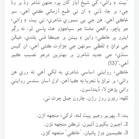
جيءَ ۾ جاءِ ڏني ۽ ان تي طبع آزمائي ڪئي آهي، سو
خاڪي آهي. هن جي ٻي سموري شاعريءَ تي بيت ۽ وائيءَ
جو پاڇو، واقعي مامتا جو سٻاجهڙو هٿ ڀاسي ٿو، نه رڳو
ايترو پر خاڪيءَ واين ۽ بيتن ۾ جيڪا فني بلندي، خيالن
جي نواڻ ۽ لفظي سونهن جي جڙاوت ڪئي آهي، ان کيس
سنڌيءَ جي جديد شاعرن ۾ بهترين درجو نصيب ڪيو
آهي.“(13)
خاڪيءَ روايتي اساسي شاعري به لکي آهي ته وري هن
وائيءَ ۾ نواڻ يا تجربا به ڪيا آهن. اول اسان سندس روايتي
وائي پڙهڻ لاءِ ڏينداسون.
ٿلهه: رڍون روز رڙن، چارون جبل چوٽ تي.
بند: 1. پهريو وڃيو پيٽ لئه، اوکيءَ منجهه اڙن.
2. اڃيون بکيون آئيون، ترڪن منجهه تڙن.
3. ڪيسين ڊوڙ پائيان، ’خاڪي‘ منجهه کڙن.
(ايءُ خاڪيءَ جو خيال، ص: 49)