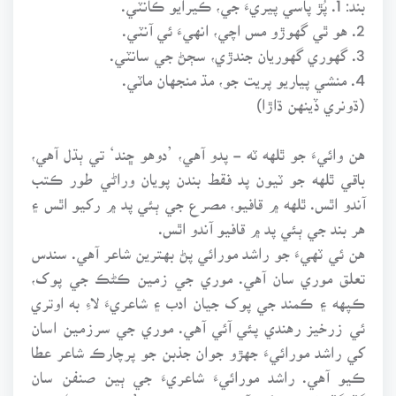
2. هو ٿي گهوڙو مس اچي، انهيءَ ئي آنٽي.
3. گهوري گهوريان جندڙي، سڄڻ جي سانٽي.
4. منشي پياريو پريت جو، مڌ منجهان ماٽي.
(ڌونري ڏينهن ڌاڙا)
هن وائيءَ جو ٿلهه ٽه - پدو آهي، ’دوهو ڇند‘ تي ٻڌل آهي،
باقي ٿلهه جو ٽيون پد فقط بندن پويان وراڻي طور ڪتب
آندو اٿس. ٿلهه ۾ قافيو، مصرع جي ٻئي پد ۾ رکيو اٿس ۽
هر بند جي ٻئي پد ۾ قافيو آندو اٿس.
هن ئي ٽهيءَ جو راشد مورائي پڻ بهترين شاعر آهي. سندس
تعلق موري سان آهي. موري جي زمين ڪڻڪ جي پوک،
ڪپهه ۽ ڪمند جي پوک جيان ادب ۽ شاعريءَ لاءِ به اوتري
ئي زرخيز رهندي پئي آئي آهي. موري جي سرزمين اسان
کي راشد مورائيءَ جهڙو جوان جذبن جو پرچارڪ شاعر عطا
ڪيو آهي. راشد مورائيءَ شاعريءَ جي ٻين صنفن سان
گڏوگڏ وائي به لکي آهي. سندس ڪتاب ’دل جو شهر‘ جنهن