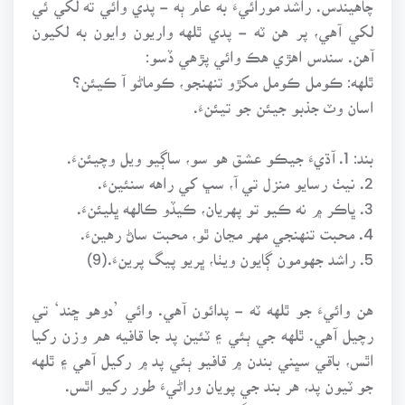
لکي آهي، پر هن ٽه - پدي ٿلهه واريون وايون به لکيون
آهن. سندس اهڙي هڪ وائي پڙهي ڏسو:
ٿلهه: ڪومل ڪومل مکڙو تنهنجو، ڪوماڻو آ ڪيئن؟
اسان وٽ جذبو جيئن جو تيئنءَ.
بند: 1. آڌيءَ جيڪو عشق هو سو، ساڳيو ويل وچيئنءَ.
2. نيٺ رسايو منزل تي آ، سڀ کي راهه سنئينءَ.
3. ڀاڪر ۾ نه ڪيو تو پهريان، ڪيڏو ڪالهه ڀليئنءَ.
4. محبت تنهنجي مهر مڃان ٿو، محبت ساڻ رهينءَ.
5. راشد جهومون ڳايون ويٺا، ڀريو پيگ پرينءَ.(9)
هن وائيءَ جو ٿلهه ٽه - پدائون آهي. وائي ’دوهو ڇند‘ تي
رچيل آهي. ٿلهه جي ٻئي ۽ ٽئين پد جا قافيه هم وزن رکيا
اٿس، باقي سڀني بندن ۾ قافيو ٻئي پد ۾ رکيل آهي ۽ ٿلهه
جو ٽيون پد، هر بند جي پويان وراڻيءَ طور رکيو اٿس.
سندس وائيءَ جو هي گهاڙيٽو جيڪو مان اوهان کي پڙهائڻ