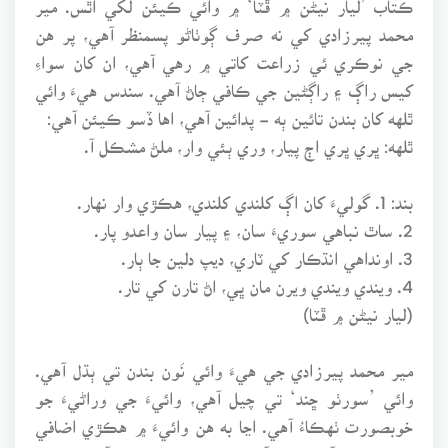
محمد پيرزادي کي نه صرف ڳوٺاڻو پسمنظر آهي، پر هن
جي نوڪري ئي زراعت کاتي ۾ رهي آهي، ان کان سواءِ
کيس راڳ ۽ راڳڻين جي ڪافي ڄاڻ آهي. سندس هيءَ وائي
ٿلهه کان بندن تائين ٻه - پدائين آهي، اها ڏسو ڪيئن آهي:
ٿلهه: ڀري ڀري اڄ پيار، وري ٻئي وار، ملڻ مشڪل آ.
بند: 1. گوليءَ کان اڳ کلندي کلندي، هڪڙي وار نهار.
2. ساٿ نباهي سوريءَ سان، ۽ پيار سان واعدو پار.
3. اونداهي انڌڪار کي ٽاري، ديپ دلين جا ٻار.
4. ويندي ويندي ويرن مان ڀي، اڻ تارن کي تار.
(ليار نيڻن ۾ ڦٽا)
مير محمد پيرزادي جي هيءَ وائي نَون بندن تي ٻڌل آهي.
وائي ’سورٺو ڇند‘ تي چيل آهي، وائيءَ جي وراڻيءَ جو
خوبصورت ٺهڪاءُ آهي. اڃا به هن وائيءَ ۾ هڪڙي اضافي
خوبصورتي آهي، اهو آهي اندروني قافيي جو آڻڻ، جيڪو