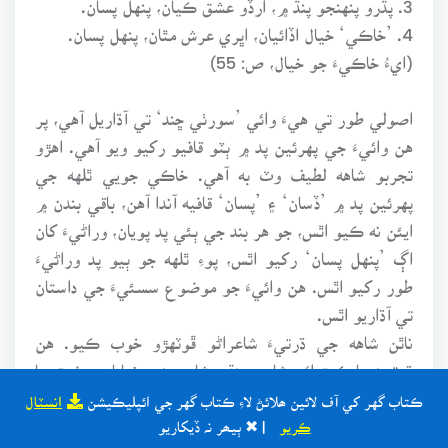
4. ’خاڪي‘ خيال اڏائيان، اڀري عرش مٿان، پنهل پسان.
(ايءُ خاڪيءَ جو خيال، ص: 55)
اصولي طور تي هيءَ وائي ’سورٺي ڇند‘ تي آڌاريل آهي، پر
هن وائيءَ جي پهرئين پد ۾ ٻٽو قافيو رکيو ويو آهي. اهڙو
تجربو شاهه لطيف وٽ به آهي. خاڪي جويي ٿلهه جي
پهرئين پد ۾ ’ڏسان‘ ۽ ’پسان‘ قافيه آندا آهن، باقي بندن ۾
ايئن نه ڪيو اٿس، جو هر بند جي ٻئي پد پويان، وراڻيءَ کان
اڳ ’پنهل پسان‘ رکيو اٿس، پوءِ ٿلهه جو ٻيو پد وراڻيءَ
طور رکيو اٿس. هن وائيءَ جو موضوع سسئيءَ جي داستان
تي آڌاريو اٿس.
ناٿن شاهه جي ڌرتيءَ شاعراڻو ڦوٽهڙو خوب ڪيو. هن
ڌرتيءَ جا ڪيترائي شاعر سنڌي شاعريءَ ۾ نمايان حيثيت جا
مالڪ آهن، انهن مان آثم ناٿن شاهي به هڪڙو آهي.
ڪتاب گهر کي آف لائين ھلائڻ لاءِ ڪتاب گهر جي ائپليڪيشن
انسٽال
”اها حقيقت آهي ته آثم ناٿن شاهي بنيادي طور نظم جو
ڪريو
| ✖ ٻيھر نہ ڏيکاريو
شاعر آهي ۽ سندس ٻوليءَ جو تاڃي پيٽو ڳوٺاڻي ٻولي،