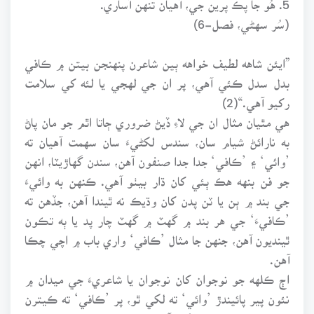
(سُر سهڻي، فصل-6)
”ايئن شاهه لطيف خواهه ٻين شاعرن پنهنجن بيتن ۾ ڪافي
بدل سدل ڪئي آهي، پر ان جي لهجي يا لئه کي سلامت
رکيو آهي.“(2)
هي مٿيان مثال ان جي لاءِ ڏيڻ ضروري ڄاتا اٿم جو مان پاڻ
به نارائڻ شيام سان، سندس لکڻيءَ سان سهمت آهيان ته
’وائي‘ ۽ ’ڪافي‘ جدا جدا صنفون آهن، سندن گهاڙيٽا، انهن
جو فن بنهه هڪ ٻئي کان ڌار بيٺو آهي. ڪنهن به وائيءَ
جي بند ۾ ٻن يا ٽن پدن کان وڌيڪ نه ٿيندا آهن، جڏهن ته
’ڪافيءَ‘ جي هر بند ۾ گهٽ ۾ گهٽ چار پد يا ٻه تڪون
ٿينديون آهن، جنهن جا مثال ’ڪافي‘ واري باب ۾ اچي چڪا
آهن.
اڄ ڪلهه جو نوجوان کان نوجوان يا شاعريءَ جي ميدان ۾
نئون پير پائيندڙ ’وائي‘ ته لکي ٿو، پر ’ڪافي‘ ته ڪيترن
مستند شاعرن به نه لکي آهي. دل ٿي چاهي ته شاعري ۽