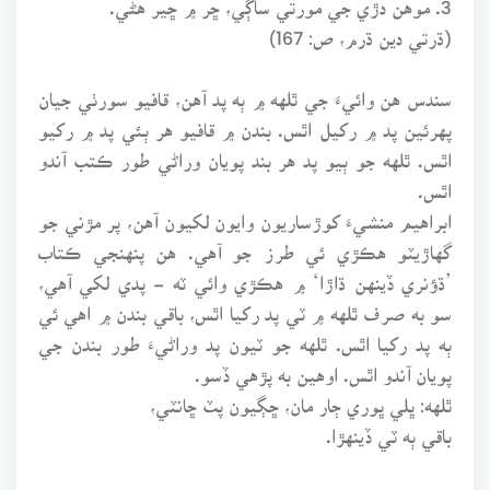
(ڌرتي دين ڌرم، ص: 167)
سندس هن وائيءَ جي ٿلهه ۾ ٻه پد آهن، قافيو سورٺي جيان
پهرئين پد ۾ رکيل اٿس. بندن ۾ قافيو هر ٻئي پد ۾ رکيو
اٿس. ٿلهه جو ٻيو پد هر بند پويان وراڻي طور ڪتب آندو
اٿس.
ابراهيم منشيءَ کوڙساريون وايون لکيون آهن، پر مڙني جو
گهاڙيٽو هڪڙي ئي طرز جو آهي. هن پنهنجي ڪتاب
’ڌؤنري ڏينهن ڌاڙا‘ ۾ هڪڙي وائي ٽه - پدي لکي آهي،
سو به صرف ٿلهه ۾ ٽي پد رکيا اٿس، باقي بندن ۾ اهي ئي
ٻه پد رکيا اٿس. ٿلهه جو ٽيون پد وراڻيءَ طور بندن جي
پويان آندو اٿس. اوهين به پڙهي ڏسو.
ٿلهه: ڀلي ڀوري ڄار مان، ڇڳيون پٽ ڇانٽي،
باقي ٻه ٽي ڏينهڙا.
بند: 1. پُڙ پاسي پيريءَ جي، ڪيرايو ڪانٽي.