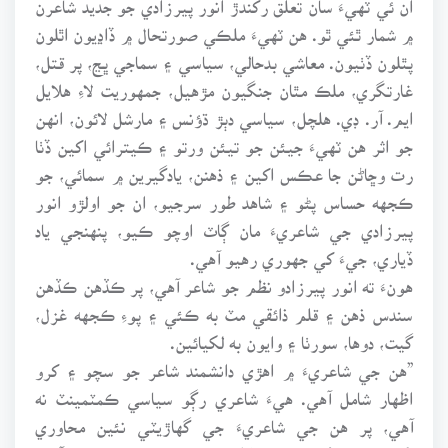
۾ شمار ٿئي ٿو. هن ٽهيءَ ملڪي صورتحال ۾ ڏاڍيون اٿلون
پٿلون ڏٺيون. معاشي بدحالي، سياسي ۽ سماجي ڀڃ، پر قتل،
غارتگري، ملڪ مٿان جنگيون مڙهيل، جمهوريت لاءِ هلايل
ايم. آر. ڊي. هلچل، سياسي دٻڙ ڌؤنس ۽ مارشل لائون، انهن
جو اثر هن ٽهيءَ جيئن جو تيئن ورتو ۽ ڪيترائي اکين ڏٺا
رت وڇاڻن جا عڪس اکين ۽ ذهنن، يادگيرين ۾ سمائي، جو
ڪجهه حساس پڻو ۽ شاهد طور سرجيو، ان جو اولڙو انور
پيرزادي جي شاعريءَ مان ڳاٽ اوچو ڪيو، پنهنجي ياد
ڏياري، جيءَ کي جهوري رهيو آهي.
هونءَ ته انور پيرزادو نظم جو شاعر آهي، پر ڪڏهن ڪڏهن
سندس ذهن ۽ قلم ذائقي مٽ به ڪئي ۽ پوءِ ڪجهه غزل،
گيت، دوها، سورٺا ۽ وايون به لکيائين.
”هن جي شاعريءَ ۾ اهڙي دانشمند شاعر جو سچو ۽ کرو
اظهار شامل آهي. هيءَ شاعري رڳو سياسي ڪمٽمينٽ نه
آهي، پر هن جي شاعريءَ جي گهاڙيٽي نئين محاوري
(Metaphor) ۽ جديد اظهار جا تجربا پڻ موجود آهن،