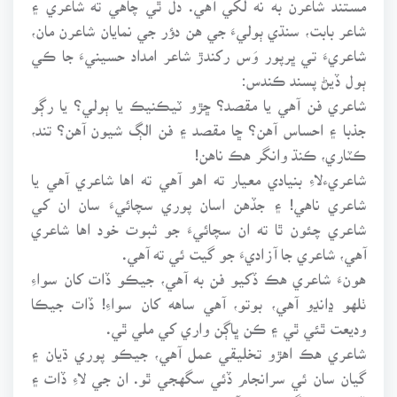
شاعر بابت، سنڌي ٻوليءَ جي هن دؤر جي نمايان شاعرن مان،
شاعريءَ تي ڀرپور وَس رکندڙ شاعر امداد حسينيءَ جا ڪي
ٻول ڏيڻ پسند ڪندس:
شاعري فن آهي يا مقصد؟ ڇڙو ٽيڪنيڪ يا ٻولي؟ يا رڳو
جذبا ۽ احساس آهن؟ ڇا مقصد ۽ فن الڳ شيون آهن؟ تند،
ڪٽاري، ڪنڌ وانگر هڪ ناهن!
شاعريءلاءِ بنيادي معيار ته اهو آهي ته اها شاعري آهي يا
شاعري ناهي! ۽ جڏهن اسان پوري سچائيءَ سان ان کي
شاعري چئون ٿا ته ان سچائيءَ جو ثبوت خود اها شاعري
آهي، شاعري جا آزاديءَ جو گيت ئي ته آهي.
هونءَ شاعري هڪ ڏکيو فن به آهي، جيڪو ڏات کان سواءِ
ٺلهو ڍانڍو آهي، بوتو، آهي ساهه کان سواءِ! ڏات جيڪا
وديعت ٿئي ٿي ۽ ڪن ڀاڳن واري کي ملي ٿي.
شاعري هڪ اهڙو تخليقي عمل آهي، جيڪو پوري ڌيان ۽
گيان سان ئي سرانجام ڏئي سگهجي ٿو. ان جي لاءِ ڏات ۽
ڏانءَ جو سنگم لازمي آهي.