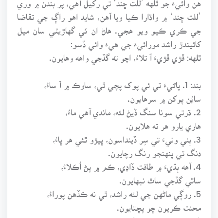
’للت ڇند‘ ۾ واڌارا ڪيا ويا آهن، شايد اهو راڳ جي تقاضا
جي ڪري ڪيو ويو هجي. هاڻ ان ئي گهاڙيٽي سان ميل
کائيندڙ راشد مورائيءَ جي هيءَ وائي ڏسو:
ٿلهه: ڦڙي ڦڙيءَ آ تلاءُ، اچو ته گڏجي واهه وهايون.
بند: 1. پاڻيءَ تي ئي پوک پچي ٿي، ساوڪ ۾ آ ساءُ،
سايُن پوکن ۾ سرهايون.
2. ڌرتي سونا سنگ ڏيڻ لئه، ماندي آهي ماءُ،
هاري يارو هر ته هلايون.
3. ٻني ونيءَ تي سِر ڏينداسون، ڀيڙو ٿئي هر ڀاءُ،
دنگ تي پنهنجو رنگ رچايون.
4. آهه ٻڌيءَ ۾ طاقت ڏاڍي، ڪم ۾ پڻ اُڪلاءُ،
ساٿي گڏجي ساٿ نبهايون.
5. روڳي ماڻهن جي لئه راشد، ٿي نه ڪڏهن پوراءُ،
محنت ڪريون ڇو پڇتايون.
(دل جو شهر، ص: 151)