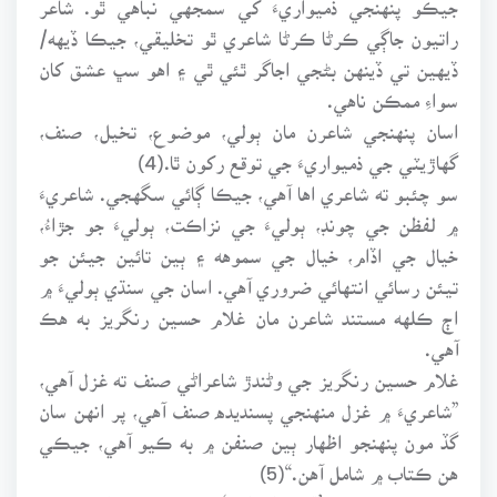
راتيون جاڳي ڪرڻا ڪرڻا شاعري ٿو تخليقي، جيڪا ڏيهه/
ڏيهين تي ڏينهن بڻجي اجاگر ٿئي ٿي ۽ اهو سڀ عشق کان
سواءِ ممڪن ناهي.
اسان پنهنجي شاعرن مان ٻولي، موضوع، تخيل، صنف،
گهاڙيٽي جي ذميواريءَ جي توقع رکون ٿا.(4)
سو چئبو ته شاعري اها آهي، جيڪا ڳائي سگهجي. شاعريءَ
۾ لفظن جي چونڊ، ٻوليءَ جي نزاڪت، ٻوليءَ جو جڙاءُ،
خيال جي اڏام، خيال جي سموهه ۽ ٻين تائين جيئن جو
تيئن رسائي انتهائي ضروري آهي. اسان جي سنڌي ٻوليءَ ۾
اڄ ڪلهه مستند شاعرن مان غلام حسين رنگريز به هڪ
آهي.
غلام حسين رنگريز جي وڻندڙ شاعراڻي صنف ته غزل آهي،
”شاعريءَ ۾ غزل منهنجي پسنديده صنف آهي، پر انهن سان
گڏ مون پنهنجو اظهار ٻين صنفن ۾ به ڪيو آهي، جيڪي
هن ڪتاب ۾ شامل آهن.“(5)
سندس هن ڪتاب ’اکين اڃ اپار‘ ۾ جيڪي صنفون شامل