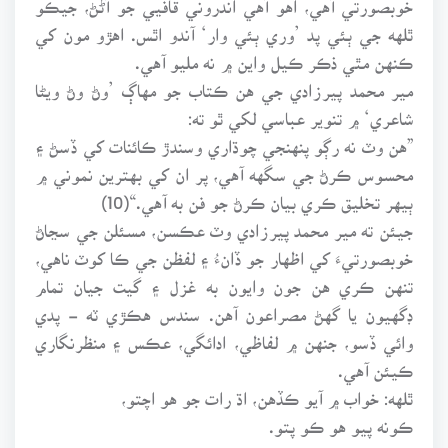
ٿلهه جي ٻئي پد ’وري ٻئي وار‘ آندو اٿس. اهڙو مون کي
ڪنهن مٿي ذڪر ڪيل واين ۾ نه مليو آهي.
مير محمد پيرزادي جي هن ڪتاب جو مهاڳ ’وڻ وڻ ويڻا
شاعري‘ ۾ تنوير عباسي لکي ٿو ته:
”هن وٽ نه رڳو پنهنجي چوڌاري وسندڙ ڪائنات کي ڏسڻ ۽
محسوس ڪرڻ جي سگهه آهي، پر ان کي بهترين نموني ۾
ٻيهر تخليق ڪري بيان ڪرڻ جو فن به آهي.“(10)
جيئن ته مير محمد پيرزادي وٽ عڪسن، مسئلن جي سڃاڻ
خوبصورتيءَ کي اظهار جو ڏانءُ ۽ لفظن جي ڪا کوٽ ناهي،
تنهن ڪري هن جون وايون به غزل ۽ گيت جيان تمام
ڊگهيون يا گهڻ مصراعون آهن. سندس هڪڙي ٽه - پدي
وائي ڏسو، جنهن ۾ لفاظي، ادائگي، عڪس ۽ منظرنگاري
ڪيئن آهي.
ٿلهه: خواب ۾ آيو ڪڏهن، اڌ رات جو هو اچتو،
ڪونه پيو هو ڪو پتو.