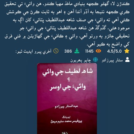
ڪندڙن لاءِ گهڻو ڪجهه بنيادي ماخذ مهيا ڪندو. هن وائيءَ تي تحقيق
ڪري ڪجهه نتيجا به آڏو آندا آهن ۽ اهو به ثابت ڪرڻ جي ڪوشش
ڪئي آهي ته وائيءَ جي صنف شاهه عبداللطيف ڀٽائيءَ کان اڳ به
موجود هئي، گڏوگڏ هن شاهه عبداللطيف ڀٽائيءَ جي وائيءَ جو
تحقيقي جائزو به ورتو آهي. وائي ۽ ڪافيءَ جي گهاڙيٽن ۾ فني فرق
کي واضح به ڪيو آهي.
4.5/5.0
1145
386
آخري ڀيرو اپڊيٽ ٿيو:
ستار پيرزادو
ڇاپو پھريون