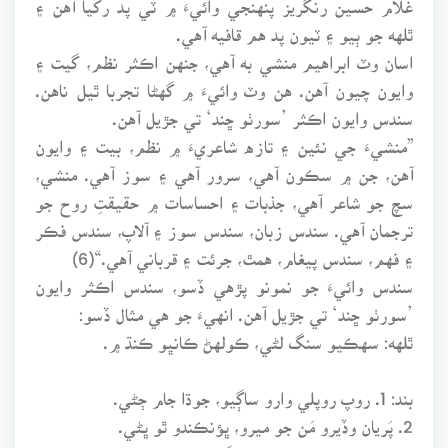
ٿلهه جو ٻيو ۽ ٽيون پد هم قافيه آهي.
اسان وٽ ابراهيم منشي به آهي، جنهن اڪثر نظم، گيت ۽
وايون چيون آهن. هن وٽ وائيءَ ۾ گهڻا تجربا ٿيل ناهن.
سندس وايون اڪثر ’سورٺو ڇند‘ تي جڙيل آهن.
”منشيءَ جي نئين ۽ تازه شاعريءَ ۾ نظم، بيت ۽ وايون
آهن، جن ۾ سڪون آهي، سرور آهي ۽ سوز آهي. منشي،
سچ جو شاعر آهي، جذبات ۽ احساسات ۾ حقيقتِ روح جو
ترجمان آهي. سندس زبان، سندس سوز ۽ آلاپ، سندس فڪر
۽ فهم، سندس پيغام، همٿ، جرئت ۽ قرباني آهي.“(6)
سندس وائيءَ جو نمونو پڙهي ڏسو، سندس اڪثر وايون
’سورٺو ڇند‘ تي جڙيل آهن. انهيءَ جو هي مثال ڏسو:
ٿلهه: سهڪيو سنگ لڻي، ڪولهڻ ڪانڀو ڪنڌ ۾.
بند: 1. روپ روپلي وارو ساڳيو، جوڌا جام ڄڻي.
2. پَريان وڏيرو مَن جو ميرو، ڀؤنڪندو ٿو ڀڻي.
3. موهن دڙي جي مورتي ساڳي، ڇر ۾ ڇير هڻي.