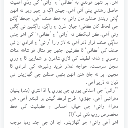
حاصل رهندي پئي آئي آهي. جيئن اڳ ۾ چيو ويو ته انهن
ڳائي ويندڙ صنفن مان وائي به هڪ صنف آهي، جيڪا ڳائڻ
جي لحاظ کان ڪافيءَ جيان سُرن ۽ راڳن، راڳڻين تي ڳائي
وئي آهي. ڪن ليکڪن ته ’وائي‘ ۽ ’ڪافيءَ‘ کي اهو چئي
ساڳي صنف قرار ڏنو آهي ته لاڙ وارا ’وائي‘ ۽ اترادي ان ئي
صنف کي ’ڪافي‘ ٿا ڪوٺين، جنهن جو مثال هُو شاهه عنات
رضوي ۽ شاهه لطيف کي لاڙي شاعرن ۾ شمارين ٿا ۽ وري
سچل سرمست، خواجه غلام فريد وغيرهه کي اُترادي ٿا
مڃين، پر نه ڄاڻ هنن انهن ٻنهي صنفن جي گهاڙيٽن تي
ڌيان نه ڌريو آهي.
”’وائي‘ جي اسٿائي پوري جي پوري يا اڌ انتري (بند) پٺيان
دهرائبي آهي، جهڙيءَ طرح لوڪ گيتن ۾ ٿيندو آهي. هي
دهراءُ، وائيءَ جي خيال، احساس ۽ ڪيفيت کي هڪ
مخصوص روپ ڏئي ٿو.“(1)
اهو آهي وائيءَ جو گهاڙيٽو. اڃا ان جي ڇند وديا موجب
جيڪڏهن پرک ڪجي ته وائي اصل ۾ ’سورٺو ڇند‘ تي