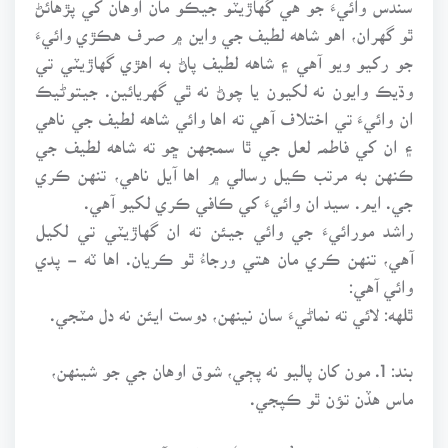
ٿو گهران، اهو شاهه لطيف جي واين ۾ صرف هڪڙي وائيءَ
جو رکيو ويو آهي ۽ شاهه لطيف پاڻ به اهڙي گهاڙيٽي تي
وڌيڪ وايون نه لکيون يا چوڻ نه ٿي گهريائين. جيتوڻيڪ
ان وائيءَ تي اختلاف آهي ته اها وائي شاهه لطيف جي ناهي
۽ ان کي فاطمہ لعل جي ٿا سمجهن ڇو ته شاهه لطيف جي
ڪنهن به مرتب ڪيل رسالي ۾ اها آيل ناهي، تنهن ڪري
جي. ايم. سيد ان وائيءَ کي ڪافي ڪري لکيو آهي.
راشد مورائيءَ جي وائي جيئن ته ان گهاڙيٽي تي لکيل
آهي، تنهن ڪري مان هتي ورجاءُ ٿو ڪريان. اها ٽه - پدي
وائي آهي:
ٿلهه: لائي ته نماڻيءَ سان نينهن، دوست ايئن نه دل مٽجي.
بند: 1. مون کان پاليو نه پڄي، شوق اوهان جي جو شينهن،
ماس هڏن تؤن ٿو ڪپجي.
هن وائيءَ جو ٿلهه ’للت ڇند‘ تي رکيل آهي، پر بندن ۾ وري