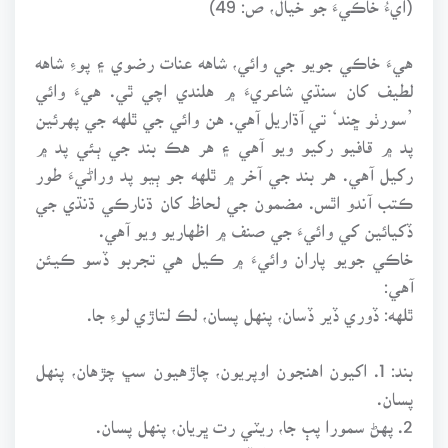
هيءَ خاڪي جويو جي وائي، شاهه عنات رضوي ۽ پوءِ شاهه
لطيف کان سنڌي شاعريءَ ۾ هلندي اچي ٿي. هيءَ وائي
’سورٺو ڇند‘ تي آڌاريل آهي. هن وائي جي ٿلهه جي پهرئين
پد ۾ قافيو رکيو ويو آهي ۽ هر هڪ بند جي ٻئي پد ۾
رکيل آهي. هر بند جي آخر ۾ ٿلهه جو ٻيو پد وراڻيءَ طور
ڪتب آندو اٿس. مضمون جي لحاظ کان ڌنارڪي ڌنڌي جي
ڏکيائين کي وائيءَ جي صنف ۾ اظهاريو ويو آهي.
خاڪي جويو پاران وائيءَ ۾ ڪيل هي تجربو ڏسو ڪيئن
آهي:
ٿلهه: ڏوري ڏير ڏسان، پنهل پسان، لڪ لتاڙي لوءِ جا.
بند: 1. اکيون اهنجون اوپريون، چاڙهيون سڀ چڙهان، پنهل
پسان.
2. پهڻ سمورا پٻ جا، ريٽي رت ڀريان، پنهل پسان.
3. پڌرو پنهنجو پنڌ ۾، ارڏو عشق ڪيان، پنهل پسان.