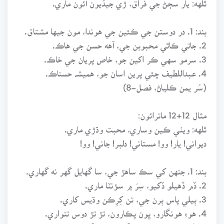
بند: 1. در دوستن جي ڪئين جي هوندا، مون جيها مشتاق.
2. جاتي ڪاٿي محبوبن جي، آهه حسن جي هاڪ.
3. سرمو سهي ڪر اکين جو، خاص پريان جي خاڪ.
4. عبداللطيف چئي پرين اسان جو، هميشہ حسناڪ.
(سُر يمن ڪلياڻ، فصل-8)
مثال 12+12 ماترائون:
ٿلهه: ويٺي ڪين وساري، محبت وڌڙي ماري.
ديواني! يار! وو! مستاني! دلبر! جاني! وو!
بند: 1. جنهن کي سڪ ساهڙ جي، سا گهايل گهر نه گهاري.
2. ڏم ڏهيلو ڏکيو، سِرَ ۾ سؤنٽا ماري.
3. ٻيلي پاس ٻرن جي، تن کِرِڪن وڌيس کاري.
4. هوءِ هونگارو، ڀون پڪارون، تڙ تڙ دوس تنواري.
5. هُو جا پڪ پرين جي، آهيان تنهن آساري.