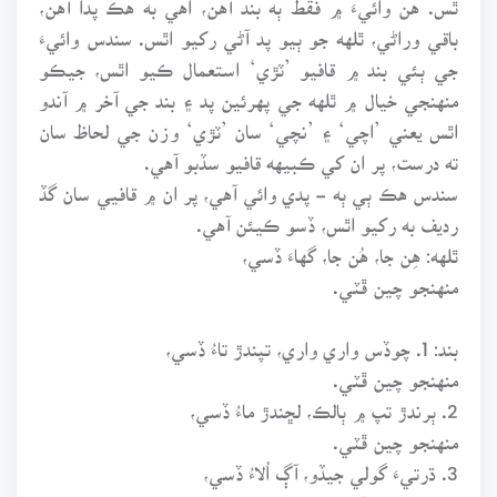
باقي وراڻي، ٿلهه جو ٻيو پد آڻي رکيو اٿس. سندس وائيءَ
جي ٻئي بند ۾ قافيو ’ٽڙي‘ استعمال ڪيو اٿس، جيڪو
منهنجي خيال ۾ ٿلهه جي پهرئين پد ۽ بند جي آخر ۾ آندو
اٿس يعني ’اچي‘ ۽ ’نچي‘ سان ’ٽڙي‘ وزن جي لحاظ سان
ته درست، پر ان کي ڪبيهه قافيو سڏبو آهي.
سندس هڪ ٻي ٻه - پدي وائي آهي، پر ان ۾ قافيي سان گڏ
رديف به رکيو اٿس، ڏسو ڪيئن آهي.
ٿلهه: هِن جا، هُن جا، گهاءَ ڏسي،
منهنجو چين ڦٽي.
بند: 1. چوڏس واري واري، تپندڙ تاءُ ڏسي،
منهنجو چين ڦٽي.
2. ٻرندڙ تپ ۾ ٻالڪ، لڇندڙ ماءُ ڏسي،
منهنجو چين ڦٽي.
3. ڌرتيءَ گولي جيڏو، آڳ اُلاءُ ڏسي،
منهنجو چين ڦٽي.