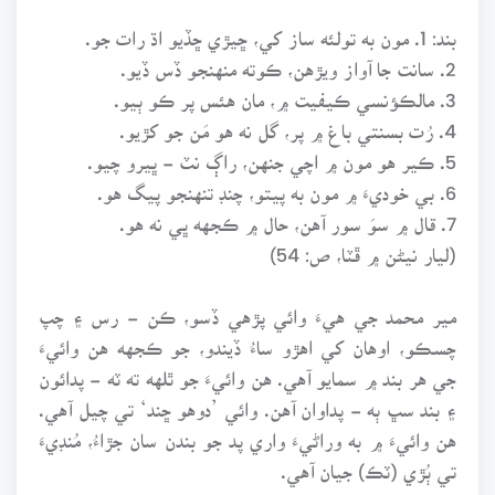
بند: 1. مون به تولئه ساز کي، ڇيڙي ڇڏيو اڌ رات جو.
2. سانت جا آواز ويڙهن، ڪوته منهنجو ڏس ڏيو.
3. مالڪؤنسي ڪيفيت ۾، مان هئس پر ڪو ٻيو.
4. رُت بسنتي باغ ۾ پر، گل نه هو مَن جو کڙيو.
5. ڪير هو مون ۾ اچي جنهن، راڳ نٽ - ڀيرو چيو.
6. بي خوديءَ ۾ مون به پيتو، چنڊ تنهنجو پيگ هو.
7. قال ۾ سوَ سور آهن، حال ۾ ڪجهه ڀي نه هو.
(ليار نيڻن ۾ ڦٽا، ص: 54)
مير محمد جي هيءَ وائي پڙهي ڏسو، ڪن - رس ۽ چپ
چسڪو، اوهان کي اهڙو ساءُ ڏيندو، جو ڪجهه هن وائيءَ
جي هر بند ۾ سمايو آهي. هن وائيءَ جو ٿلهه ته ٽه - پدائون
۽ بند سڀ ٻه - پداوان آهن. وائي ’دوهو ڇند‘ تي چيل آهي.
هن وائيءَ ۾ به وراڻيءَ واري پد جو بندن سان جڙاءُ، مُنڊيءَ
تي ٻُڙي (ٽڪ) جيان آهي.
ان ئي ٽهيءَ سان تعلق رکندڙ انور پيرزادي جو جديد شاعرن