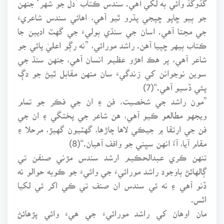
جو ٻيو ڇاپو ڇپجي پڌرو ٿيو آهي، اهائي سندس شاعريءَ
جي مڃتا آهي. اسان جي سنڌي ٻوليءَ جي گهٽ اديبن جا
ڪتاب ٻيهر ڇپيا آهن. راشد مورائي، ”نه رڳو اعليٰ پائي جو
شاعر آهي، پر هڪ اهڙو عظيم انسان آهي، جنهن سنڌ جي
سوين نوجوانن کي زندگيءَ سان منهن مقابل ٿيڻ جو دڳ
پئي ڏسيو آهي.“(7)
”مون راشد جي شخصيت، فن ۽ ان جي فڪر جو تمام
ويجهو مطالعو ڪيو آهي، هن شاعر جي پختگي ۽ ان جي
فن جي ارتقا ۾ جيڪي لاها چاڙها، گهٽيون گهيڙ، مرحلا ۽
مقام آيا، آءٌ انهن سڀني جو واقف آهيان.“(8)
تنهن ڪري عبدالحڪيم ارشد سندس مڙني صنفن تي
ڳالهائڻ باوجود راشد مورائيءَ جي وائيءَ جو ڪوبه حوالو نه
ڏنو آهي ۽ نه ئي سندس ان صنف تي ڪي اکر ئي لکيا
اٿس.
مان اوهان کي راشد مورائيءَ جي هيءَ وائي پڙهائڻ
چاهيندس. راشد مورائيءَ به عام ٻه - پدي وائي ته لکي ئي