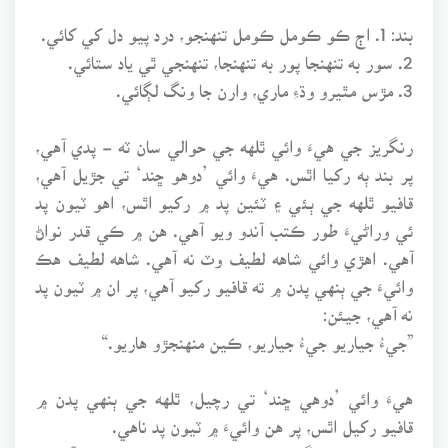
بند: 1. اڄ ڪو ڪومل ڪومل تنهنجو، درد پيو دل کي کائي.
2. سور به تنهنجا پور به تنهنجا، تنهنجي ٿي ياد ستائي.
3. مڙس مٿيرو وڌءِ ماري، وارن جا ونگ لڳائي.
رنگريز جي هيءَ وائي ٿلهه جي حوالي سان ٽه - پدي آهي،
پر بند ٻه رکيا اٿس. هيءَ وائي ’دوهو ڇند‘ تي جڙيل آهي،
قافيو ٿلهه جي ٻئي ۽ ٽئين پد ۾ رکيو اٿس، اهو ٽيون پد
ئي وراڻيءَ طور ڪتب آندو ويو آهي. هن ۾ ڪي قدر نواڻ
آهي. اهڙي وائي شاهه لطيف وٽ نه آهي. شاهه لطيف هڪ
وائيءَ جي ٻنهي پدن ۾ ته قافيو رکيو آهي، پر ان ۾ ٽيون پد
نه آهي، جيئن:
”جيءُ جياريو جيءُ جياريو، ڪين منهنجڙو هاريو.“
هيءَ وائي ’دوهي ڇند‘ تي رچيل، ٿلهه جي ٻنهي پدن ۾
قافيو رکيل اٿس، پر هن وائيءَ ۾ ٽيون پد ناهي.
غلام حسين رنگريز پنهنجي وائيءَ ۾ ٽي پد رکيا آهن ۽