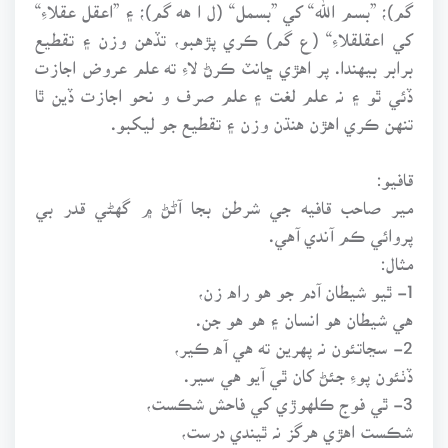
گم)؛ ”بسم الله“ کي ”بسمل“ (ل ا هه گم)؛ ۽ ”اعقل عقلاءِ“
کي اعقلقلاءِ“ (ع گم) ڪري پڙهبو، تڏهن وزن ۽ تقطيع
برابر بيهندا. پر اهڙي ڇانٽ ڪرڻ لاءِ ته علم عروض اجازت
ڏئي ٿو ۽ نہ علم لغت ۽ علم صرف و نحو اجازت ڏين ٿا
تنهن ڪري اهڙن هنڌن وزن ۽ تقطيع جو ليکبو.
قافيو:
مير صاحب قافيه جي شرطن بجا آڻڻ ۾ گهڻي قدر بي
پروائي ڪم آندي آهي.
مثال:
1- ٿيو شيطان آدم جو هو راه زن،
هي شيطان هو انسان ۽ هو هو جن.
2- سڃاتئون نہ پهرين ته هي آه ڪير،
ڏٺئون پوءِ جئڻ کان ٿي آيو هي سير.
3- ٿي فوج ڪلهوڙي کي فاحش شڪست،
شڪست اهڙي هرگز نہ ٿيندي درست،