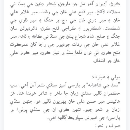
ڪرڻ، ”ديوان گدو مل جو مارجڻ، شڪر ڍنڍن جي ٻيٽ تي
محلات اڏائڻ، مير فتح علي خان جي وفات، مير غلام علي
خان ۽ مير ڍاري خان جي وچ ۾ جنگ ۽ مير ٺاري جي
شڪست، شڪارپور ۽ ڪراچي فتح ڪرڻ، دائودپوٽن سان
جنگ ۽ صلح، شاه شجاع پٺاڻ جي سنڌ تي ڪاهه ۽ ٺاهه، مير
غلام علي خان جي وفات جوڌپور جي راجا کان عمرڪوٽ
فتح ڪرڻ، ٽي نوان قلعا سنڌ ۾ تيار ڪرڻ، مير ڪرم علي
خان جو انتقال.
ٻولي ۽ عبارت:
”سنڌ جي شاهنامه“ ۾ پارسي آميز سنڌي ڪم آيل آهي، سڀ
حڪمران ٽالپر سنڌي زبان جا ماهر ۽ شاعر هوندا هئا. هز
هائينس مير حسن علي خان پهريون ٽالپر هو، جنهن سنڌي
زبان ۾ شعر چيو. تنهن ڪري ان جي سنڌي ٻوليءَ ۾
پارسيءَ جي آميزش سڀاويڪ ڳالهه آهي.
صرف و نحو: