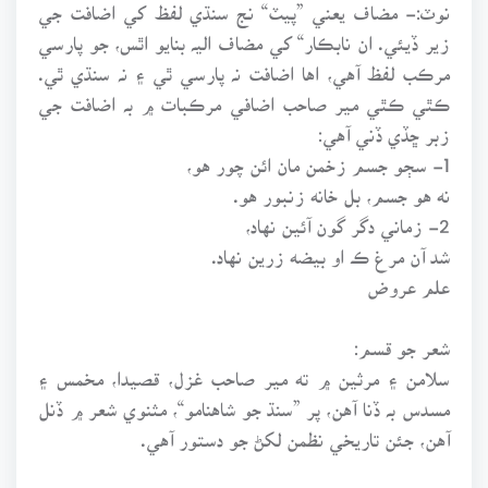
نوٽ:- مضاف يعني ”پيٽ“ نج سنڌي لفظ کي اضافت جي
زير ڏيئي. ان نابڪار“ کي مضاف اليہ بنايو اٿس، جو پارسي
مرڪب لفظ آهي، اها اضافت نہ پارسي ٿي ۽ نہ سنڌي ٿي.
ڪٿي ڪٿي مير صاحب اضافي مرڪبات ۾ بہ اضافت جي
زبر ڇڏي ڏني آهي:
1- سڄو جسم زخمن مان ائن چور هو،
نه هو جسم، بل خانه زنبور هو.
2- زماني دگر گون آئين نهاد،
شد آن مرغ ڪ او بيضه زرين نهاد.
علم عروض
شعر جو قسم:
سلامن ۽ مرثين ۾ ته مير صاحب غزل، قصيدا، مخمس ۽
مسدس بہ ڏنا آهن، پر ”سنڌ جو شاهنامو“، مثنوي شعر ۾ ڏنل
آهن، جئن تاريخي نظمن لکڻ جو دستور آهي.