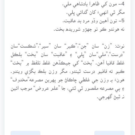
4- مون کي ظاهرا بادشاهي ملي،
مگر ٿي انهيءَ کان گدائي ڀلي.
5- تون آهين وڏو مرد بد عاقبت،
نه هوندو ڪو تو جهڙو شوريده بخت.
نوٽ: ”زن“ سان ”جن“،”ڪير“ سان ”سير“،”شڪست“سان
”درست“،”ملي“سان ”ڀلي“ ۽ ”عاقبت“ سان ”بخت“ بلڪل
غلط قافيا آهن. ”بخت“ کي جيڪڏهن غلط تلفظ ۾ ”بخت“
ڪبو ته قافيو درست ٿيندو، مگر وزن بلڪ بگڙي ويندو.
هونءَ بہ وزن جي غلطي ڇاڪاڻ جو پهرين مصرعه”مخدوف“
۽ ٻي مصرعه مقصور ٿي ٿئي، جا ”علم عروض“ موجب ائين
نہ ٿيڻ گهرجي.