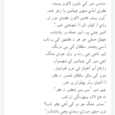
سندس مير کي نايون لافون پسند،
ڪري انڏي منهن چيائين با زهر خند.
”تون بيٺو هڻين لافون ڪيئن دور تر،
وڌي آ، لهان تان آءُ تنهنجي خبر.“
ائين چئي پوءِ ٿيو حمله ور باشتاب،
جهلڻ حملي جو هو نہ ڪنهن کي بہ تاب.
ڏسي ڀڄندو سلطان کي بي درنگ،
ٿيو تاجي جي رت ۾ وڏو جوش جنگ.
اچي مير کي چيائين اي شهسوار،
وڙهڻ آيو آهيان ٿي تون هوشيار.
مون کي مثل سلطان تصور نہ ڪر،
آءُ آهيان وڏو پهلوان پر هنر،
چيو مير ”بس بس تڪبر نہ ڪر“،
نه هڻ لاف بيهودگي ان قدر،
”سندم جنگ جو تو کي آهي ڪو تاب؟
تون منهن موڙي ويندي ڀڄي باشتاب.“