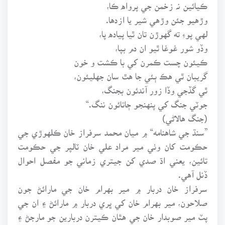
ڪيائين نہ زخمن جي پرواه ڪا،
وڙهيو جئن وڙهي شير يا ازدها.
لهي پوءِ ته گهوڙن تان ٿيا پياده پا،
وڏو شور غوغا ٿيو ان دم بپا،
ڪيئون چست ڪمرن کي با ڪشت و خون
گريبان ٿي هڪ ٻئي جا هٿ سان جهليئون،
ٿي گڏجي وڏا زور آندئون بجنگ،
جوٽي جنگ کي پنهنجو ڄاتائون ننگ.“
(جنگ هالاڻي)
”سنڌ جي شاهنامه“ ۾ ميان محمد سرفراز خان ڪلهوڙي جي
حڪومت کان وٺي مير مراد علي خان ٽالپر جي حڪومت
تائين، يعني اڌ صدي کن جيتري زماني جو مفصل احوال
ڏنل آهي.
سرفراز خان دربار ۾ مير بهرام خان جي مارائڻ جون
صلاحون، مير بهرام خان کي ڀري دربار ۾ مارائڻ ۽ ان جي
پٽ مير صوبدار خان جي هٿان ڪيترن دربارين جو مارجڻ ۽