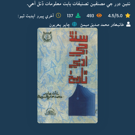
نئين دور جي مصنفين تصنيفات بابت معلومات ڏنل آھي.
4.5/5.0
493
137
آخري ڀيرو اپڊيٽ ٿيو:
خانبھادر محمد صديق ميمڻ
ڇاپو پھريون