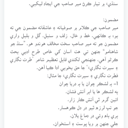
سنڌيءَ ۾ تيار ڪرڻ مير صاحب جي ايجاد ليکبي.
مضمون:
مير صاحب جي ڪلام ۾ صوفيانه ۽ عاشقانه مضمون جي ته
بوءِ بہ ڪانهي. خط و خال، زلف و سنبل، گل و بلبل واري
مضمون جو ته مير صاحب سخت مخالف هوندو هو. ”سنڌ جو
شاهنامو“ جنهن تي هت اسان کي خاص طرح ادبي بحث
ڪرڻو آهي، جنهنجي لکندي قابل تعظيم شاعر ’طرت نگاري
۽ سيرت نگاريءَ‘ جا حق بخوبي ادا ڪيا آهن.
فطرت نگاري ۽ سيرت نگاريءَ جا مثال:
1- ٻہ لشڪر چوان يا ٻہ دريا چوان
ٻه لشڪر ها يا ابر آتش فشان،
ائين گرم ٿي آتش ڪار زار،
جو تپ لرزه ٿيو در دل ڪوهسار.
ٻري باه وئي در دماغ يلان،
جلي جنهن ۾ ويا پوست ۽ استخوان.