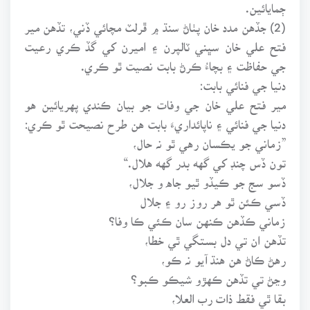
ڄمايائين.
(2) جڏهن مدد خان پٺاڻ سنڌ ۾ ڦرلٽ مچائي ڏني، تڏهن مير
فتح علي خان سڀني ٽالپرن ۽ اميرن کي گڏ ڪري رعيت
جي حفاظت ۽ بچاءُ ڪرڻ بابت نصيت ٿو ڪري.
دنيا جي فنائي بابت:
مير فتح علي خان جي وفات جو بيان ڪندي پهريائين هو
دنيا جي فنائي ۽ ناپائداريءَ بابت هن طرح نصيحت ٿو ڪري:
”زماني جو يڪسان رهي ٿو نہ حال،
تون ڏس چنڊ کي گهه بدر گهه هلال.“
ڏسو سج جو ڪيڏو ٿيو جاه و جلال،
ڏسي ڪئن ٿو هر روز رو ۽ جلال
زماني ڪڏهن ڪنهن سان ڪئي ڪا وفا؟
تڏهن ان تي دل بستگي ٿي خطا،
رهڻ ڪاڻ هن هنڌ آيو نہ ڪو،
وڃڻ تي تڏهن ڪهڙو شيڪو ڪبو؟
بقا ٿي فقط ذات رب العلا،