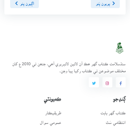
پويون پَنو
اڳيون پنو
سنڌسلامت ڪتاب گهر ھڪ آن لائين لائبريري آھي، جنھن تي 2010ع کان
مختلف موضوعن تي ڪتاب رکيا پيا وڃن.
ڳنڍجو
ڪميونٽي
ڪتاب گهر بابت
طريقيڪار
انتظامي سَٿ
عمومي سوال