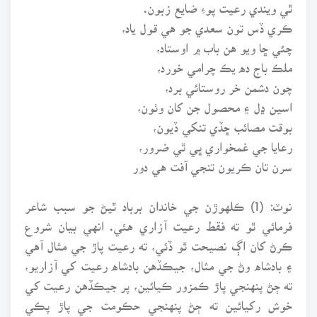
ٿي ويندي رعيت پوءِ ضايع زبون.
ڪري ڏس تون سعدي جو هي قول ياد،
چئي ڇا ويو هن باب ۾ اوستاد،
ملڪ باج ده يڪ چرامي خورد،
چون دشمن خر روستائي برد،
اسين ڍل ۽ محصول جن کان وٺون،
بوقت مصائب ڇڏي تنکي ڏيون،
رعايا جي غمخواري ڀي ٿي ضرور،
سرن تان ڪريون تنجي آفت هي دور
نوٽ: (1) ڪلهوڙن جي خاندان برباد ٿيڻ جو سبب شاعر
فرمائي ٿو ته فقط رعيت آزاري هئي. انهي بيان شروع
ڪرڻ کان اڳ نصيحت ٿو ڏئي، ته رعيت پاڙ جي مثال آهي
۽ بادشاه وڻ جي مثال، جيڪڏهن بادشاه رعيت کي آزاريو،
ته ڄڻ پنهنجي پاڙ ڪمزور ڪيائين، پر جيڪڏهن رعيت کي
خوش رکيائين ته ڄڻ پنهنجي حڪومت جي پاڙ پڪي