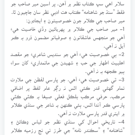
سلام اهي سڀ ڪتاب نظم ۾ آهن. پر اسين مير صاحب جو
فقط ”سنڌ جو شاهنامه“ ڪتاب هت ادبي نظر سان جاچيون ٿا.
مير صاحب جي ڪلام جون خصوصيتون ۽ ايجادون:
1- مير صاحب جي ڪلام ۾ پهريائين وڏي خاصيت هيءَ
آهي جو منجهس عاشقانون ۽ صوفيانو مضمون ذرو بہ ڪم
آيل نہ آهي.
2- ٻي خصوصيت هيءَ آهي جو سنديس شاعريءَ جو مقصد
اهلبيت اطهار جي حب ۽ شهيدن جي ماتمداريءَ کان سواءِ
ٻيو ڪجهه بہ نہ آهي.
3- ٽي خصوصيت هيءَ آهي، جو پارسي لفظن جي ملاوت
تمام گهڻي قدر ڪئي اٿس نہ رڳو عام لفظ پر اضافي
مرڪب، حرفي مرڪب بلڪل فعلي صيغا بہ ڪٿي ڪٿي
پارسي ڪم آندا اٿس. ٻئي ڪنهن بہ شاعر جي سنڌي ڪلام
۾ ايتري قدر پارسي ملاوت نہ آهي.
4- تاريخي احوال کي سنڌي نظم جو لباس ڍڪائڻ ۽
”شاهنامه“ ۽ ”سڪندر نامه“ جي طرز تي نج رزميه ڪلام