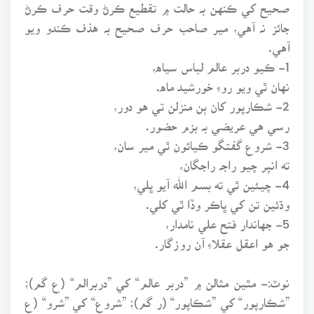
صحيح کي ڪنهن بہ حالت ۾ تقطيع ڪرڻ وقت حرف ڪرڻ
جائز نہ آهي، مير صاحب حرف صحيح بہ هذف ڪندو ويو
آهي.
1- ڪيو دربر عالم لباس سياه،
نهان ٿي ويو روءِ خورشيد ماه.
2- شڪارپور کان ٻن منزلن تي هو دور،
رسي هي عريضي بہ بزم حضور.
3- شروع گفتگو ڪيائون ٿي مير سان،
ته انپر چيو راجہ راجگان،
4- چيئين ٿي ته بسم الله آيو ڀلي،
وڌئين تن کي ڀاڪر وڏا ٿي کلي.
5- جهاندار فتح علي نامدار،
جو هو اعقل عقلاءِ آن روزگار.
نوٽ:- مٿين مثالن ۾ ”دربر عالم“ کي ”دربرالم“ (ع گم)؛
”شڪارپور“ کي ”شڪاپور“ (ر گم)؛ ”شروع“ کي ”شرو“ (ع