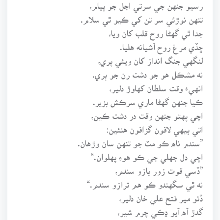
رسيو جنهن جي سرتي اجل جو پيام،
تنهن نوڙئي سر تن کي ڪيو ٿي سلام.
جدا ٿي گهڻا روح قلب کان ويا،
ڇڏي مرغ روح آشيانه هليا.
لنگهي جنگ انداز کان ويئي پري،
نه مشڪل هو جو دشت رن جو ٻري.
انهيءَ وقت سلطان کهاوڙ دلير،
ڪيا جنهن گهڻا ماري سرڪش بزير.
اچي پهتو جنهن وقت در دشت ڪين،
اتي بيهي لافون گزافون هنئين:
”سندم ناه ڪو مٽ جو تنهن سان وڙهان.
اچي دل جهلي جي ڪو هوءِ پهلوان.“
”ڏسي قوت زور بازو سندم،
نه ٿي سگهندو ڪو هم ترازو سندم.“
ڏٺو مير فتح علي خان دلير،
گدڙ آه آيو ڍڪي چرم شير،