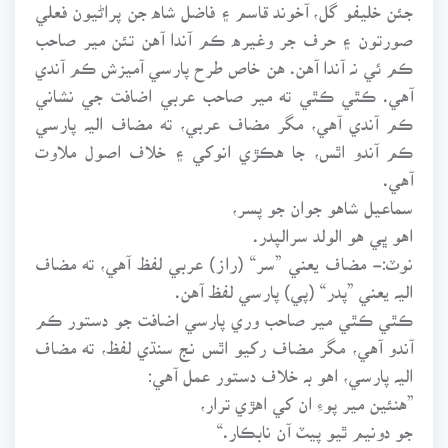
جئن خليفو گل، آخوند قاسم ۽ فاضل شاه جن پراڻيون فعلي
صورتون ۽ حرف جر وغيره ڪم آندا آهن تئن مير صاحب
ڪم ئي نہ آندا آهن. هن خاص طرح پارسي آميزش ڪم آندي
آهي. ڪٿي ڪٿي ته مير صاحب عربي اضافت جي نشاني
ڪم آندي آهي، مگر مضاف عربي، ته مضاف اليہ پارسي
ڪم آندو اٿس، جا هڪڙي انوکي ۽ خلاف اصول ملاوت
آهي.
سماعيل شاهو جوان جو پسر،
اهو ڀي هو الولد سرالپدر.
نوٽ:- مضاف يعني ”سر“ (راز) عربي لفظ آهي، ته مضاف
اليہ يعني ”پدر“ (پي) پارسي لفظ آهن.
ڪٿي ڪٿي مير صاحب وري پارسي اضافت جو دستور ڪم
آندو آهي، مگر مضاف رکيو اٿس نج سنڌي لفظ، ته مضاف
اليہ پارسي، اهو بہ خلاف دستور عمل آهي:
”هنئين مير پوءِ ان کي اهڙي ترار،
جو دونيم ٿيو پيٽ آن نابڪار.“