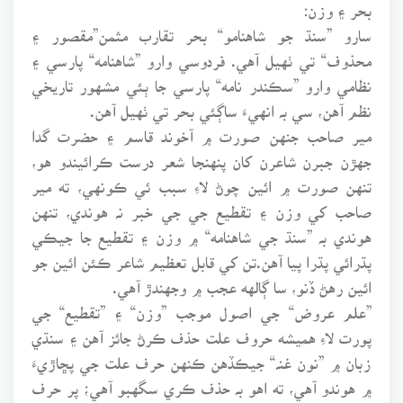
بحر ۽ وزن:
سارو ”سنڌ جو شاهنامو“ بحر تقارب مثمن”مقصور ۽
محذوف“ تي ٺهيل آهي. فردوسي وارو ”شاهنامه“ پارسي ۽
نظامي وارو ”سڪندر نامه“ پارسي جا ٻئي مشهور تاريخي
نظم آهن، سي بہ انهيءَ ساڳئي بحر تي ٺهيل آهن.
مير صاحب جنهن صورت ۾ آخوند قاسم ۽ حضرت گدا
جهڙن جبرن شاعرن کان پنهنجا شعر درست ڪرائيندو هو،
تنهن صورت ۾ ائين چوڻ لاءِ سبب ئي ڪونهي، ته مير
صاحب کي وزن ۽ تقطيع جي جي خبر نہ هوندي، تنهن
هوندي بہ ”سنڌ جي شاهنامه“ ۾ وزن ۽ تقطيع جا جيڪي
پڌرائي پڌرا پيا آهن.تن کي قابل تعظيم شاعر ڪئن ائين جو
ائين رهڻ ڏنو، سا ڳالهه عجب ۾ وجهندڙ آهي.
”علم عروض“ جي اصول موجب ”وزن“ ۽ ”تقطيع“ جي
پورت لاءِ هميشه حروف علت حذف ڪرڻ جائز آهن ۽ سنڌي
زبان ۾ ”نون غنہ“ جيڪڏهن ڪنهن حرف علت جي پڇاڙيءَ
۾ هوندو آهي، ته اهو بہ حذف ڪري سگهبو آهي؛ پر حرف