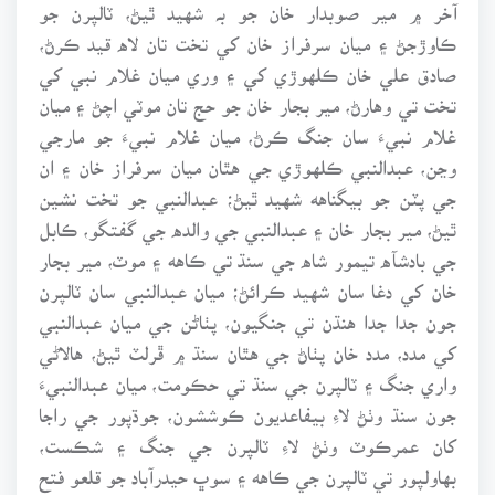
آخر ۾ مير صوبدار خان جو بہ شهيد ٿيڻ، ٽالپرن جو
ڪاوڙجڻ ۽ ميان سرفراز خان کي تخت تان لاه قيد ڪرڻ،
صادق علي خان ڪلهوڙي کي ۽ وري ميان غلام نبي کي
تخت تي وهارڻ، مير بجار خان جو حج تان موٽي اچڻ ۽ ميان
غلام نبيءَ سان جنگ ڪرڻ، ميان غلام نبيءَ جو مارجي
وڃن، عبدالنبي ڪلهوڙي جي هٿان ميان سرفراز خان ۽ ان
جي پٽن جو بيگناهه شهيد ٿيڻ؛ عبدالنبي جو تخت نشين
ٿيڻ، مير بجار خان ۽ عبدالنبي جي والده جي گفتگو، ڪابل
جي بادشآه تيمور شاه جي سنڌ تي ڪاهه ۽ موٽ، مير بجار
خان کي دغا سان شهيد ڪرائڻ؛ ميان عبدالنبي سان ٽالپرن
جون جدا جدا هنڌن تي جنگيون، پٺاڻن جي ميان عبدالنبي
کي مدد، مدد خان پٺاڻ جي هٿان سنڌ ۾ ڦرلٽ ٿيڻ، هالاڻي
واري جنگ ۽ ٽالپرن جي سنڌ تي حڪومت، ميان عبدالنبيءَ
جون سنڌ وٺڻ لاءِ بيفاعديون ڪوششون، جوڌپور جي راجا
کان عمرڪوٽ وٺڻ لاءِ ٽالپرن جي جنگ ۽ شڪست،
بهاولپور تي ٽالپرن جي ڪاهه ۽ سوڀ حيدرآباد جو قلعو فتح