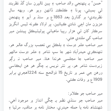
”حسن“ بہ پنهنجي والد صاحب ۽ ٻين ٽالپرن سان گڏ نظربند
ٿي بمبئي، پونا ۽ ڪلڪتہ ڏانهن ويو هو. ويهه سال
نظربنديءَ ۾ گذارڻ بعد 1863ع ۾ سنڌ ۾ آيو ۽ پنهنجن
عزيزن مان اچي شادي ڪيائين، پر اولاد ڪونه ٿيس انگريز
سرڪار کان ٽي هزار رپيا ماهياني پوليٽيڪل پينشن مير
صاحب کي ملندي هئي.
مير صاحب علم دوست ۽ بلڪل بي تعصب بزرگ عالم هو،
تنهنڪري حيدرآباد شهر جا سڀ شاعر ۽ علم دوست ماڻهو
مير صاحب جا مجلسي هوندا هئا. مير صاحب نہ رڳو
زبردست شاعر هو، پر نثر نويس بہ چڱو هو هن ايڪاسي
ورهن جي عمر ۾ تاريخ 15 ذوالحج سنه 1224هجري برابر
1909ع ۾ وفات ڪئي.
مير صاحب جو ڪلام:
مير صاحب جو سنڌي نظم بہ چڱي انداز ۾ موجود آهي.
شهنشاه نامه يا حمله حيدري، مختار نامه ۾ مناقب، مرثيا ۽