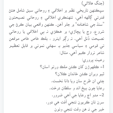
(جنگ هالاڻي)
سڀڪنهن تاريخي نظم ۾ اخلاقي ۽ روحاني سبق شامل هئڻ
قدرتي ڳالهه آهي، تنهنڪري اخلاقي ۽ روحاني نصيحتون
”سنڌ جي شاهنامه“ ۾ جام آهن. ڪنهن واقعي بيان ڪرڻ جي
شروع، وچ يا پڇاڙيءَ ۾ هڪڙي نہ ٻي اخلاقي يا روحاني
نصيحت ڏنل آهي. نہ رڳو ايترو ، بلڪ خاص خاص موقعن
تي قومي ۽ سياسي جذبو بہ سهڻي نموني ۾ قابل تعظيم
شاعر نروار ڪيو آهي. مثال:
رعيت پروري:
1- ڪلهوڙن کان ڪئن ملڪ ورتو اسان؟
ٿيو ويران ڪئن خاندان ڪلان؟
چئي ان طرح سان ويا دانا نخست،
رعايا چون بيخ اند و سلطان درخت.
2- مدو اڄ رعايا جي آهي ضرور،
سرن تان ڪريون تنجي آفت هي دور،
خبر جي نہ هن وقت تنجي وٺون