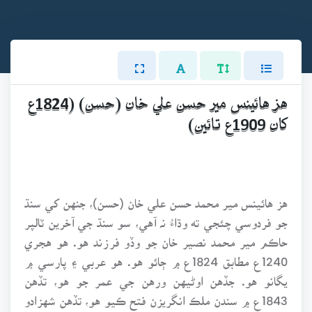
هز هائينس مير حسن علي خان (حسن) (1824ع
کان 1909ع تائين)
هز هائينس مير محمد حسن علي خان (حسن)، جنهن کي سنڌ
جو فردوسي چئجي ته وڌاءُ نہ آهي، سو سنڌ جي آخرين ٽالپر
حاڪم مير محمد نصير خان جو وڏو فرزند هو. هو هجري
1240ع مطابق 1824ع ۾ ڄائو هو. هو عربي ۽ پارسي ۾
يگانو هو. جڏهن اوڻيهن ورهن جي عمر جو هو، تڏهن
1843ع ۾ سندن ملڪ انگريزن فتح ڪيو هو، تڏهن شهزادو