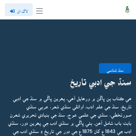
لاگ ان
سنڌ شناسي
سنڌ جي ادبي تاريخ
ھي ڪتاب ٻن ڀاڱن ۾ ورھايل آھي. پھرين ڀاڱي ۾ سنڌ جي ادبي
تاريخ، سنڌ جي علم ادب، اوائلي سنڌي شعر، عربي سنڌي
صورتخطي، سنڌي جي علمي عوج، سنڌ جي بنيادي تحريري شعرن
بابت باب شامل آھن. ٻئي ڀاڱي ۾ سنڌي ادب جي پھرين دور، سنڌي
ادب جي 1843ع کان 1875ع جي دور جي تاريخ ۽ سنڌي ادب جي