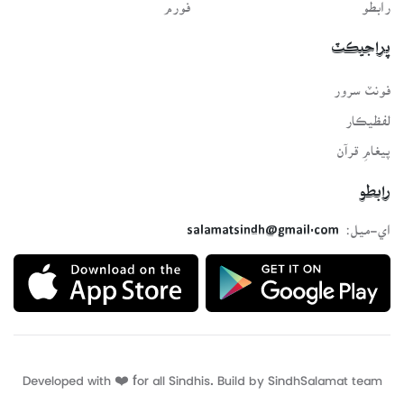
رابطو
فورم
پراجيڪٽ
فونٽ سرور
لفظيڪار
پيغامِ قرآن
رابطو
اي-ميل:
salamatsindh@gmail.com
Developed with ❤️ for all Sindhis. Build by
SindhSalamat
team