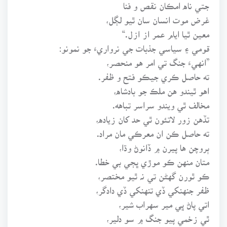
جتي ناه امڪان نقص و فنا
غرض موت انسان سان ٿيو لڳل،
معين ٿيا ايام عمر از ازل.“
قومي ۽ سياسي جذبات جي نرواريءَ جو نمونو:
”انهيءَ جنگ تي امر هو منحصر،
ته حاصل ڪري جيڪو فتح و ظفر.
اهو ٿيندو هن ملڪ جو بادشاه،
مخالف ٿي ويندو سراسر تباهه.
تڏهن زور لاتئون ٿي حد کان زياده،
ته حاصل ڪن ان معرڪي مان مراد.
ٻروچن ها پيرن ۾ ڏانوڻ وڌا،
متان منهن ڪو موڙي ڀڄي بي خطا.
ڪو ٿورن گهڻن تي نہ ٿيو مختصر،
ظفر جنهنکي ڏي تنهنکي ڏي دادگر،
اتي پاڻ ڀي مير سهراب شير،
ٿي زخمي پيو جنگ ۾ سو دلير،