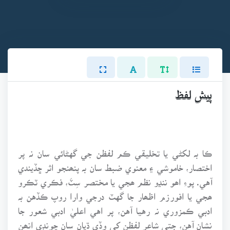
پيش لفظ
ڪا بہ لکڻي يا تخليقي ڪم لفظن جي گهڻائي سان نہ پر
اختصار، خاموشي ۽ معنوي ضبط سان بہ پنھنجو اثر ڇڏيندي
آهي. پوءِ اھو ننڍو نظم ھجي يا مختصر سِٽَ، فڪري ٽڪرو
ھجي يا افورزم اظھار جا گهٽ درجي وارا روپ ڪڏهن بہ
ادبي ڪمزوري نہ رهيا آهن، پر اهي اعليٰ ادبي شعور جا
نشان آهن، جتي شاعر لفظن کي وڏي ڌيان سان چونڊي انھن