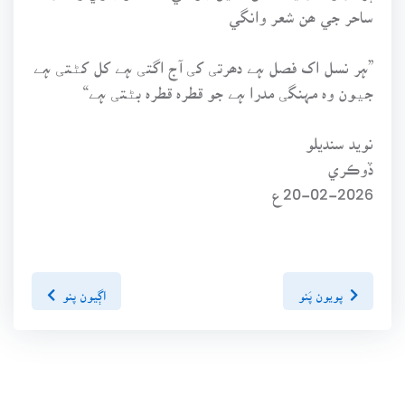
ساحر جي ھن شعر وانگي
”ہر نسل اک فصل ہے دھرتی کی آج اگتی ہے کل کٹتی ہے
جیون وہ مہنگی مدرا ہے جو قطرہ قطرہ بٹتی ہے“
نويد سنديلو
ڏوڪري
20-02-2026ع
پويون پَنو
اڳيون پنو