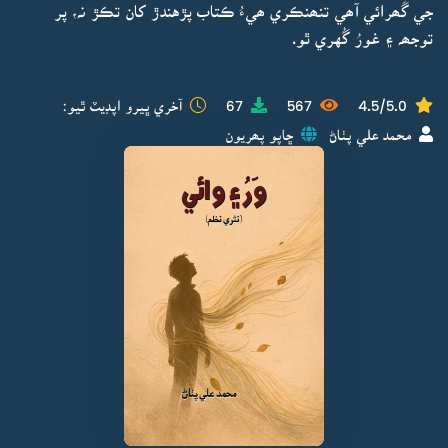
جي گَھرائي آھي تنھنڪري ھيءُ ڪتاب پڙهندڙ کان تڪڙ نہ، پر
توجھہ ۽ غورُ گُهري ٿو.
4.5/5.0
567
67
آخري ڀيرو اپڊيٽ ٿيو:
محمد علي پٺاڻ
ڇاپو پھريون