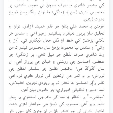
کي سندس شاعري نہ صرف سوچڻ تي مجبور ڪندي، پر
محسوس ڪرڻ، ڏسڻ ۽ زندگيءَ جا نوان رنگ پسڻ لاءِ پڻ
دعوت ڏيندي.
ھونئن بہ محمد علي پٺاڻ جو قلم ھميشہ آزادي، نواڻ ۽
تخليق سان ڀرپور دنيائون پسائيندو رھيو آهي ۽ سندس هر
لکڻي پڙهندڙ کي هڪ اڻ ڏٺل جھان ڏيکاري ٿي. “وَرُ ۽
وائي” ۽ سندس ٻيا مجموعا پڙهڻ سان محسوس ٿيندو تہ ھن
وٽ شاعري صرف لفظن جو ميل ناهي، پر زندگيءَ جو
عڪس، احساسن جي روشني ۽ خيالن جي پرواز آهي. ان
سان گڏوگڏ هيءُ مختصر نظمن جو سلسلو لفظن جي
ٿورائيءَ ۾ بہ اندر جي اونھاين کي نروار ڪري ٿو. اهي
نظم رڳو احساسن جا ٽڪرا نہ، پر وجودي تجربن، اڪيلائي،
تمنا، صبر ۽ تخليقي ذميواريءَ جو خاموش بيان آهن.
“بيتابي...” ۾ انتظار ۽ تمنا کي باھہ جي استعارِي ۾ پيش
ڪيو ويو آهي. محبوب کي ڏسڻ جي خواهش اهڙي شدت
اختيار ڪري ٿي جو شاعر پاڻ بہ ان جنون کان بچي نٿو