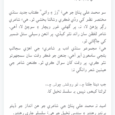
سو محمد علي پٺاڻ جو ھيءُ “وَرُ ۽ وائي” ڪتاب جديد سنڌي
مختصر نظم کي وڏي فڪري وشالتا بخشي ٿو. هيءَ شاعري
رڳو پڙهڻ لاءِ نہ، پر گهڻي غور ويچار ۽ سوچڻ لاءِ آهي.
شاعر لفظن سان راند نٿو کيڏي، پر انھن وسيلي ستل ضمير
کي جاڳائي ٿو.
هيءُ مجموعو سنڌي ادب ۾ شاعريءَ جي اھڙي سڃاڻپ
بڻجي سامھون آيو آهي، جنھن جو فڪر وقت سان سمجهوتو
نٿو ڪري، پر وقت کان سوال ڪري ٿو. ڪنھن شاعر جي
ھيٺين شعر وانگي تہ:
جب ديئا جلتا ہے تو روشنی ہوتی ہے،
ٹوٹتا کبھی نہیں یہ سلسلہ تخیل کا۔
اميد تہ محمد علي پٺاڻ جي شاعري جو ھن انداز جو ڏيئو
ٻرندو رھندو ۽ سندس تخيل جو ھيءُ سلسلو جاري رهندو.