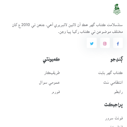
سنڌسلامت ڪتاب گهر ھڪ آن لائين لائبريري آھي، جنھن تي 2010ع کان
مختلف موضوعن تي ڪتاب رکيا پيا وڃن.
ڳنڍجو
ڪميونٽي
ڪتاب گهر بابت
طريقيڪار
انتظامي سَٿ
عمومي سوال
رابطو
فورم
پراجيڪٽ
فونٽ سرور
لفظيڪار