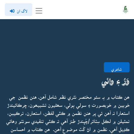
لاگ ان
شاعري
وَرُ ۽ وائي
ھن ڪتاب ۾ ٻہ سئو مختصر نثري نظم شامل آهن. هنن نظمن جي
خوبين ۾ خوبصورت ۽ سولي ٻولي، سھڻيون تشبيھون، ڇرڪائيندڙ
استعارا تہ آهن ئي پر ھنن نظمن ۾ ڪٿي لفظن، استعارن، ترڪيبن،
تمثيلن ۾ لڪل سِٽائر/چُڀندڙ طنز آهي تہ ڪٿي تنقيدي سونٽو وهائي
ڪڍيل آهي. نظمن ۾ اڻ کُٽ موضوع آھن. ھن ڪتاب ۾ احساسن