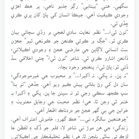
سگهي. هتي “بيتابي” رڳو جذبو ناهي، پر هڪ اهڙي
وجودي ڪيفيت آهي، جيڪا انسان کي پاڻ کان پري ڪري
ڇڏي ٿي.
“تون ٿيءُ...” نظم نھايت سادي لھجي ۾ وڏي سچائي بيان
ڪري ٿو. “جڳ ۾ ڪوئي ڪنھن جو ڪونھي ٿيو” جھڙن
سٽ انساني لاڳاپن جي عارضي هجڻ ۽ وجودي اڪيلائيءَ
ڏانھن اشارو ڪري ٿي. شاعر “تون ٿيءُ” چئي اخلاقي سڏ
ڏئي ٿو: پاڻ ٿيءُ، پنھنجو وجود بچاءِ.
“نہ پَنَ، نہ پکي، نہ آکيرا...” ۾ محبوب جي غيرموجودگيءَ
سان دل کي وڻ بڻائي پيش ڪيو ويو آهي. جڏهن “تو بنا”
سڀ ڪجهہ سڪي وڃي ٿو تہ سپنن جا پن، پکي ۽ آکيرا بہ
ختم ٿي وڃن ٿا. ھيءُ نظم محبت جي وڃايل معنويت ۽
خوابن جي بي گهر هجڻ جو دردناڪ اظھار آهي.
“چوهٺھين سالگرہ تي...” هڪ گهرو، خاموش اعتراف آهي.
زندگيءَ جي هن موڙ تي شاعر لاءِ قلم جو ڏُک ۽ لفظن جا
لڙڪ ئي ساٿي بڻجن ٿا. ھيءُ نظم تخليقڪار جي اڪيلائي،