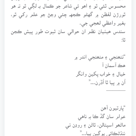
محسوس ٿئي ٿو ۽ اھو ئي شاعر جو ڪمال بہ لڳي ٿو تہ هو
ٿورڙن لفظن ۾ گهڻو ڪجهہ چئي وڃڻ جو علم رکي ٿو،
بغير واعظي لھجي جي.
سندس ھيٺيان نظم ان حوالي سان ثبوت طور پيش ڪجن
ٿا:
“تنھنجي ۽ منھنجي اندر ۾
ھڪ آسمان آ
خيال ۽ خواب پکين وانگر
اُن ۾ پيا ٿا اُڏرن...”
———
“پارٽيون آهن
عوام سان گڏ ڪا بہ ناهي
ماڻھو اسپتالن، ٿاڻن ۽ روڊن تي
ننڌڻڪائي ڀوڳين پيا...”