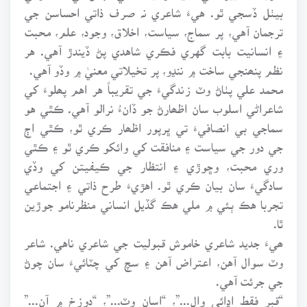
بيٺل ڏسجي ٿو. هيءَ شاعري نہ صرف ذاتي احساسن جي
ترجمان آهي، پر سماج، سياست، اخلاق، وجود، علم، محبت
۽ انسانيت بابت گهري فڪري شاهدي پڻ ڏيندڙ آهي. هر
نظم پنھنجي ساخت ۾ ننڍو، پر تخيلاتي معنيٰ ۾ وڏو آهي.
محمد علي پٺاڻ وٽ زندگيءَ جي تقريباً هر اهم پھلوءَ کي
شاعراڻي اسلوب سان اظھارڻ جو ڏانءُ نرالو آهي. ڪٿي هو
سماجي بي انصافيءَ تي ڀرپور اظھار ڪري ٿو، ڪٿي اڄ
جي دور جي سياست ۽ منافقت کي وائکو ڪري ٿو ۽ ڪٿي
وري محبت، وڇوڙي ۽ انتظار جي ڪيفيتن کي وڏي
سادگيءَ سان بيان ڪري ٿو. اهڙيءَ طرح ذاتي ۽ اجتماعي
تجربا هڪ ٻئي ۾ ملي هڪ گڏيل انساني منظرنامو جوڙين
ٿا.
ھيءَ جديد شاعري خاموش قبوليت جي شاعري ناهي. شاعر
وٽ سوال آهن، اعتراض آهن ۽ سچ کي چٽائيءَ سان چوڻ
جي جرئت آهي.
“قبر فقط اڍائي وال...”، “اسان وٽ...”، “دوزخ ۾ آن...”