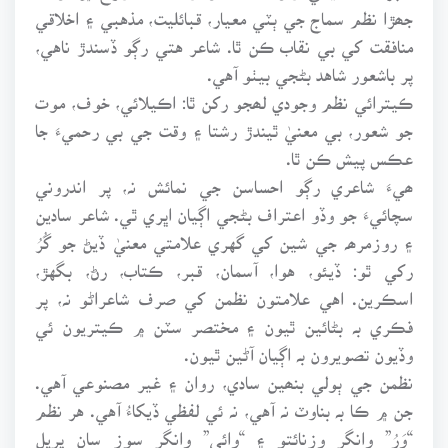
جھڙا نظم سماج جي ٻٽي معيار، قبائليت، مذهبي ۽ اخلاقي
منافقت کي بي نقاب ڪن ٿا. شاعر هتي رڳو ڏسندڙ ناهي،
پر باشعور شاهد بڻجي بيٺو آهي.
ڪيترائي نظم وجودي لھجو رکن ٿا: اڪيلائي، خوف، موت
جو شعور، بي معنيٰ ٿيندڙ رشتا ۽ وقت جي بي رحميءَ جا
عڪس پيش ڪن ٿا.
ھيءَ شاعري رڳو احساسن جي نمائش نہ، پر اندروني
سچائيءَ جو وڏو اعتراف بڻجي اڳيان اڀري ٿي. شاعر سادين
۽ روزمرھہ جي شين کي گهري علامتي معنيٰ ڏيڻ جو گُرُ
رکي ٿو: ڏيئو، هوا، آسمان، قبر، ڪتاب، رڻ، بگهڙ،
اسڪرين. اهي علامتون نظمن کي صرف شاعراڻو نہ، پر
فڪري بہ بڻائين ٿيون ۽ مختصر سٽن ۾ ڪيتريون ئي
وڏيون تصويرون بہ اڳيان آڻين ٿيون.
نظمن جي ٻولي بنھين سادي، روان ۽ غير مصنوعي آهي.
جن ۾ ڪا بہ بناوٽ نہ آهي، نہ ئي لفظي ڏيکاءُ آهي. هر نظم
“وَرُ” وانگر وزنائتو ۽ “وائي” وانگر سوز سان ڀريل