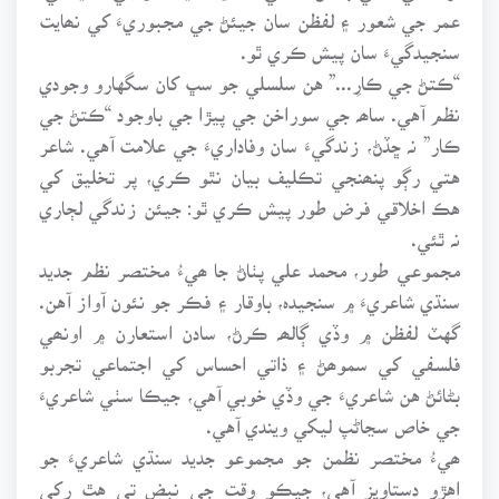
عمر جي شعور ۽ لفظن سان جيئڻ جي مجبوريءَ کي نھايت
سنجيدگيءَ سان پيش ڪري ٿو.
“ڪتڻ جي ڪارِ...” هن سلسلي جو سڀ کان سگهارو وجودي
نظم آهي. ساھہ جي سوراخن جي پيڙا جي باوجود “ڪتڻ جي
ڪار” نہ ڇڏڻ، زندگيءَ سان وفاداريءَ جي علامت آهي. شاعر
هتي رڳو پنھنجي تڪليف بيان نٿو ڪري، پر تخليق کي
هڪ اخلاقي فرض طور پيش ڪري ٿو: جيئن زندگي لڄاري
نہ ٿئي.
مجموعي طور، محمد علي پٺاڻ جا ھيءُ مختصر نظم جديد
سنڌي شاعريءَ ۾ سنجيدہ، باوقار ۽ فڪر جو نئون آواز آهن.
گهٽ لفظن ۾ وڏي ڳالھہ ڪرڻ، سادن استعارن ۾ اونھي
فلسفي کي سموھڻ ۽ ذاتي احساس کي اجتماعي تجربو
بڻائڻ هن شاعريءَ جي وڏي خوبي آهي، جيڪا سٺي شاعريءَ
جي خاص سڃاڻپ ليکي ويندي آهي.
ھيءُ مختصر نظمن جو مجموعو جديد سنڌي شاعريءَ جو
اهڙو دستاويز آهي، جيڪو وقت جي نبض تي هٿ رکي