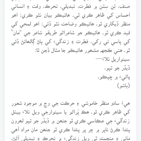
صنف، ٽِنِ سِٽن ۾ فطرت، تبديلي، تحرڪ، وقت ۽ انساني
احساس کي ظاهر ڪري ٿي. هائيڪو بيان نٿو ڪري؛ اهو
منظر ڏيکاري ٿو. هائيڪو وضاحت نٿو ڏئي؛ اهو لمحي کي
قيد ڪري ٿو. هائيڪو جو شاعراڻو طريقو شاعر جي “مان”
کي پاسي تي رکي، فطرت ۽ زندگيءَ کي پاڻ ڳالھائڻ ڏئي
ٿو. هتي ڪجهہ مشھور ھائيڪو جا مثال ڏجن ٿا:
سينواريل تلاءُ—
ڏيڏر جو ٽپو،
پاڻيءَ ۾ ڇپڪو.
(باشو)
ھيءُ سادو منظر خاموشي ۽ حرڪت جي وچ ۾ موجود شعور
کي ظاهر ڪري ٿو. ھڪ پُراڻو يا سينوارجي ويل تلاءَ بيٺل
زندگيءَ جي عڪاسي ڪري ٿو جنھن ۾ ڏيڏر جو ٽپو لھرون
پئدا ڪرڻ ٺاپر ۾ چر پر پئدا ڪري ٿو جنھن مان مراد آهي
ماٺي ۽ منجمند ٿي ويل زندگيءَ ۾ تحرڪ ۽ تبديلي آڻڻ،