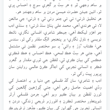
۾ ساھہ وجهي ٿو ۽ هر سِٽَ ۾ گَھِري سوچ ۽ احساس ڀري
ٿو. ائين جيئن حضرت عيسيٰ مردن ۾ ساھہ وجهندو هو.
ھر تخليق ڌرتيءَ تي ئي جنم وٺي ٿي ۽ ڌرتيءَ جي ماڻھن
لاءِ ئي ھوندي آھي. محمد علي پٺاڻ سنڌ ڌرتيءَ ۽ سنڌي ادب
جو اهڙو ليکڪ آهي، جيڪو شاعري، افساني نگاري، ناٽڪ
نويسي ۽ ناول نگاريءَ ۾ پنھنجو الڳ مقام رکي ٿو. سندس
هيءُ ڪتاب “وَرُ ۽ وائي” ٻہ سو مختصر نظمن تي مشتمل
آهي، جتي هر سِٽَ هڪ لمحي، هڪ احساس ۽ هڪ فڪري
عڪس کي بيان ڪري ٿي. لفظن جي ٿوري مقدار ۾ گَھرو
فڪر ۽ انساني تجربي کي اجاگر ڪرڻ عالمي روايتن سان
ڀرپور ڀيٽ رکي ٿو.
ادب ۽ شاعريءَ سان گڏ فلسفي جي دنيا ۾ بہ اختصار کي
وڏي اهميت حاصل رهي آهي، جتي ڳوڙھين ڳالھين کي
ٿورن لفظن ۾ بيان ڪيو ويو آهي. جرمن فلسفي آرٿر
شوپنھاور مختصر ٽڪرن ۽ افورزم ذريعي زندگي، دردن ۽
انساني تجربن جي گَهِراين کي بيان ڪيو، جڏهن تہ فريڊرڪ