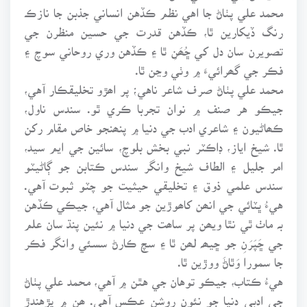
محمد علي پٺاڻ جا اهي نظم ڪڏهن انساني جذبن جا نازڪ
رنگ ڏيکارين ٿا، ڪڏهن قدرت جي حسين منظرن جي
تصويرن سان دل کي ڇُھَنِ ٿا ۽ ڪڏهن وري روحاني سوچ ۽
فڪر جي گھرائيءَ ۾ وٺي وڃن ٿا.
محمد علي پٺاڻ صرف شاعر ناهي؛ پر اھڙو تخليقڪار آهي،
جيڪو هر صنف ۾ نوان تجربا ڪري ٿو. سندس ناول،
ڪھاڻيون ۽ شاعري ادب جي دنيا ۾ پنھنجو خاص مقام رکن
ٿا. شيخ اياز، ڊاڪٽر نبي بخش بلوچ، سائين جي ايم سيد،
امر جليل ۽ الطاف شيخ وانگر سندس ڪتابن جو ڳاڻيٽو
سندس علمي ذوق ۽ تخليقي حيثيت جو چٽو ثبوت آهي.
هيءُ ڀٽائي جي انھن کاھوڙين جو مثال آهي، جيڪي ڪڏهن
بہ ماٺ ٿي نٿا ويھن پر ساھت جي دنيا ۾ نئين پنڌ سان علم
جي ڇَپَرَنِ جو ڇيھہ لھن ٿا ۽ سچ ڪارڻ سسئي وانگر فڪر
جا سمورا وَٿاڻَ ووڙين ٿا.
هيءُ ڪتاب، جيڪو توهان جي هٿن ۾ آهي، محمد علي پٺاڻ
جي ادبي دنيا جو نئون روشن عڪس آهي. ھن ۾ پڙهندڙ