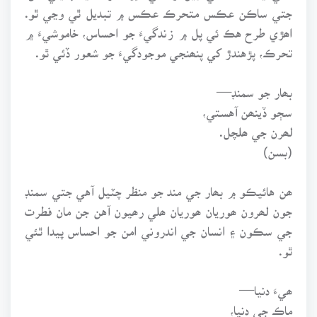
جتي ساڪن عڪس متحرڪ عڪس ۾ تبديل ٿي وڃي ٿو.
اھڙي طرح هڪ ئي پل ۾ زندگيءَ جو احساس، خاموشيءَ ۾
تحرڪ، پڙهندڙ کي پنھنجي موجودگيءَ جو شعور ڏئي ٿو.
بھار جو سمنڊ—
سڄو ڏينھن آهستي،
لھرن جي ھلچل.
(بسن)
ھن هائيڪو ۾ بھار جي مند جو منظر چٽيل آهي جتي سمنڊ
جون لھرون ھوريان ھوريان ھلي رھيون آهن جن مان فطرت
جي سڪون ۽ انسان جي اندروني امن جو احساس پيدا ٿئي
ٿو.
ھيءَ دنيا—
ماڪ جي دنيا،