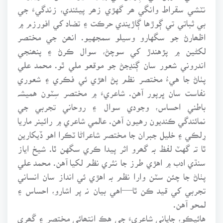
نٽشي سقراط وانگي ھر گهڙي زھر پيئندي، زندگيءَ جي
بي ثباتي تي ڳوڙها ڳاڙيندي حرڪت ۽ تضاد کي افورزم ۾
اظھارڻ جو سگهارو وسيلو سمجهيو. انھن جي مختصر
لکڻين ۾ پڙهندڙ کي سوچڻ، سوال ڪرڻ ۽ پنھنجي
اندروني شعور سان ڳنڍجڻ جو موقعو ملي ٿو. محمد علي
پٺاڻ جا هيءُ مختصر نظم پڻ اهڙي ئي فڪري ۽ شعوري
نفاست سان ڀرپور آهن. شاعريءَ ۾ مختصر سِٽون هميشہ
باطني احساس، وجودي سوال ۽ روحاني تجربي جي
نمائندگي ڪنديون رهيون آهن. عالمي شاعري ۾ رائينر ماريا
رِلڪي ۽ خليل جبران جا مختصر شاعراڻا ٽڪرا اهو ڏيکارين
ٿا تہ گهٽ لفظ بہ گھرو اثر پيدا ڪري سگهن ٿا. شيخ اياز
سنڌي ادب ۾ اهڙي طرز جا نثري نظم لکيا آهن. محمد علي
پٺاڻ جا چئن سٽن وارا نظم بہ اهڙي ئي انداز سان انساني
تجربي کي قيد ڪن ٿا—اهي بيان نہ پر اشارو، احساس ۽
لمحو آهن.
هائيڪو، جاپاني شاعريءَ جي هڪ انتھائي مختصر ۽ گَھِري