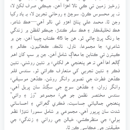
زرخيز زمين تي ڪي نالا اهڙا آهن، جيڪي صرف لکڻ لاءِ
نہ، پر محسوس ڪرڻ، سوچڻ ۽ روحاني تجربن لاءِ بہ ياد رکيا
وڃن ٿا. محمد علي پٺاڻ اهڙو ئي نالو آهي—هڪ شاعر،
هڪ تخليقڪار ۽ هڪ سفر ڪندڙ، جيڪو لفظن ۾ زندگي
جا رنگ ڀرڻ ڄاڻي ٿو. هن جا 45 ڪتاب ڇپيا آهن، جن ۾
شاعريءَ جا مجموعا، ناول، ناٽڪ، ڪھاڻيون، ڪالم ۽
ڪيترن ئي ڪتابن جا مھاڳ شامل آهن. جن ۾ سڀ کان اهم
ڳالھہ اها آهي تہ ھو پنھنجي هر لکڻيءَ ۾ نئين روشني، نئين
فڪر ۽ نئين تجربي کي متعارف ڪرائي ٿو. سندس قلم
ڪڏهن فطرت جي تصوير وانگر روشن، ڪڏهن موسيقيءَ
وانگر رَوان، ۽ ڪڏهن سوچ جي سڳنڌ سان ڀريل آهي.
سندس مختصر نظمن جو ھيءُ مجموعو “وَرُ ۽ وائي”
پنھنجي جمالياتي حِساسيت، فڪري گَھِرائي ۽ احساساتي
شدت سان ڀرپور آهي. مجموعي ۾ شامل سمورا ننڍڙا نظم
ٻوليءَ جي منظرڪشي، خيالن جي رواني ۽ زندگيءَ جي
حقيقتن جي عڪاسي ڪن ٿا.