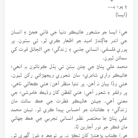
۽ پوءِ بہ...
(ايسا)
ھيءُ ايسا جو مشھور هائيڪو دنيا جي فاني هجڻ ۽ انسان
جي اندر جاڳندڙ اميد جو اظھار ڪري ٿو. ٽي سِٽون، پر
پوري فلسفي، انساني جذبي ۽ زندگيءَ جي اڻڄاتل قوت کي
سمائن ٿيون.
محمد علي پٺاڻ جي چئن سِٽن تي ٻڌل ڪوتائون بہ انھيءَ
هائيڪو واري شاعريءَ سان شعوري ويجهڙائي رکن ٿيون.
هتي وڏا بيان نہ آهن، پر ننڍا منظر آهن؛ هتي ڪھاڻي ناهي،
پر وقفو ۽ شعور آهي؛ هتي لفظن کان وڌيڪ خاموشيءَ جي
معنيٰ آهي. جيئن هائيڪو فطرت جي هڪ سائت مان
زندگيءَ ۽ ڪائنات جو احساس پيدا ڪري ٿو، تيئن محمد
علي پٺاڻ جا مختصر نظم انساني تجربي جي هڪ جهاتي
مان فڪر جو نور اُجارين ٿا.
ھيءُ ڪتاب پڙهندڙ کان تڪڙ نہ، پر توجھہ ۽ غورُ گُهري ٿو.