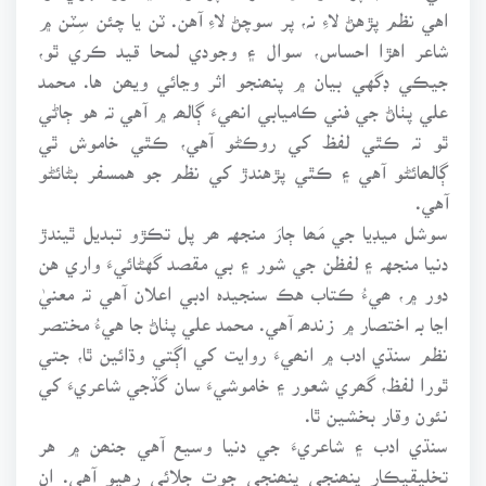
اهي نظم پڙهڻ لاءِ نہ، پر سوچڻ لاءِ آهن. ٽن يا چئن سِٽن ۾
شاعر اهڙا احساس، سوال ۽ وجودي لمحا قيد ڪري ٿو،
جيڪي ڊگهي بيان ۾ پنھنجو اثر وڃائي ويھن ها. محمد
علي پٺاڻ جي فني ڪاميابي انھيءَ ڳالھہ ۾ آهي تہ هو ڄاڻي
ٿو تہ ڪٿي لفظ کي روڪڻو آهي، ڪٿي خاموش ٿي
ڳالھائڻو آهي ۽ ڪٿي پڙهندڙ کي نظم جو همسفر بڻائڻو
آهي.
سوشل ميڊيا جي مَھا ڄارَ منجهہ ھر پل تڪڙو تبديل ٿيندڙ
دنيا منجهہ ۽ لفظن جي شور ۽ بي مقصد گهڻائيءَ واري هن
دور ۾، ھيءُ ڪتاب هڪ سنجيدہ ادبي اعلان آهي تہ معنيٰ
اڃا بہ اختصار ۾ زندھہ آهي. محمد علي پٺاڻ جا هيءُ مختصر
نظم سنڌي ادب ۾ انھيءَ روايت کي اڳتي وڌائين ٿا، جتي
ٿورا لفظ، گھري شعور ۽ خاموشيءَ سان گڏجي شاعريءَ کي
نئون وقار بخشين ٿا.
سنڌي ادب ۽ شاعريءَ جي دنيا وسيع آهي جنھن ۾ هر
تخليقيڪار پنھنجي پنھنجي جوت جلائي رهيو آهي. ان