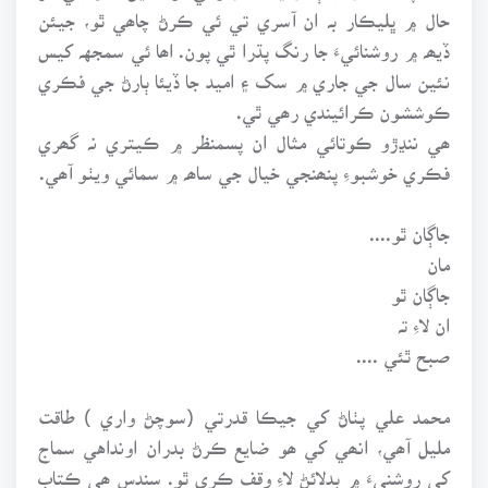
حال ۾ ڀليڪار بہ ان آسري تي ئي ڪرڻ چاھي ٿو، جيئن
ڏيھہ ۾ روشنائيءَ جا رنگ پڌرا ٿي پون. اھا ئي سمجهہ کيس
نئين سال جي جاري ۾ سک ۽ اميد جا ڏيئا ٻارڻ جي فڪري
ڪوششون ڪرائيندي رھي ٿي.
ھي ننڍڙو ڪوتائي مثال ان پسمنظر ۾ ڪيتري نہ گھري
فڪري خوشبوءِ پنھنجي خيال جي ساھہ ۾ سمائي ويٺو آھي.
جاڳان ٿو....
مان
جاڳان ٿو
ان لاءِ تہ
صبح ٿئي ....
محمد علي پٺاڻ کي جيڪا قدرتي (سوچڻ واري ) طاقت
مليل آھي، انھي کي ھو ضايع ڪرڻ بدران اونداهي سماج
کي روشنيءَ ۾ بدلائڻ لاءِ وقف ڪري ٿو. سندس ھي ڪتاب