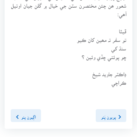
شعور ھن چئن مختصرن سٽن جي خيال ۾ گلن جيان اوتيل
آھي:
ڦيٿا
تو سفر تہ مھين کان ڪيو
سنڌ کي
ڇو پوئتي ڇڏي وئين ؟
ڊاڪٽر جاويد شيخ
ڪراچي
پويون پَنو
اڳيون پنو