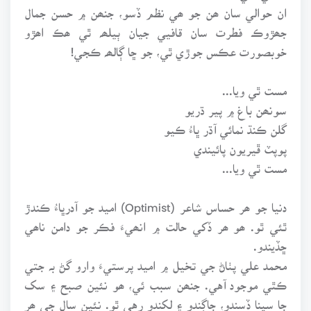
ان حوالي سان ھن جو ھي نظم ڏسو، جنھن ۾ حسن جمال
جھڙوڪ فطرت سان قافيي جيان ٻيلھہ ٿي ھڪ اھڙو
خوبصورت عڪس جوڙي ٿي، جو ڇا ڳالھہ ڪجي!
مست ٿي ويا...
سونھن باغ ۾ پير ڌريو
گلن ڪنڌ نمائي آڌر ڀاءُ ڪيو
پوپٽ ڦيريون پائيندي
مست ٿي ويا...
دنيا جو ھر حساس شاعر (Optimist) اميد جو آدرڀاءُ ڪندڙ
ٿئي ٿو. ھو ھر ڏکي حالت ۾ انھيءَ فڪر جو دامن ناھي
ڇڏيندو.
محمد علي پٺاڻ جي تخيل ۾ اميد پرستيءَ وارو گڻ بہ جتي
ڪٿي موجود آهي. جنھن سبب ئي، ھو نئين صبح ۽ سک
جا سپنا ڏسندو، جاڳندو ۽ لکندو رهي ٿو. نئين سال جي ھر