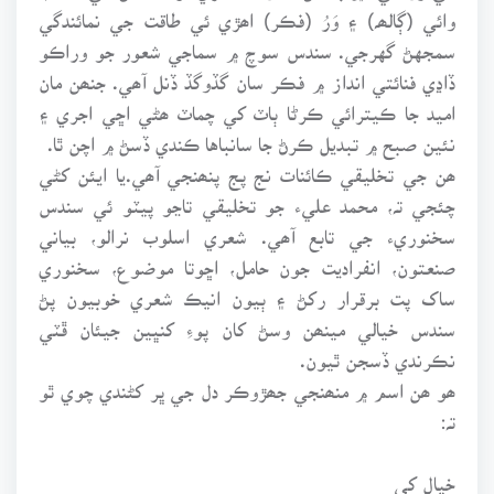
وائي (ڳالھہ) ۽ وَرُ (فڪر) اھڙي ئي طاقت جي نمائندگي
سمجهڻ گهرجي. سندس سوچ ۾ سماجي شعور جو وراڪو
ڏاڍي فنائتي انداز ۾ فڪر سان گڏوگڏ ڏنل آھي. جنھن مان
اميد جا ڪيترائي ڪرڻا ٻاٽ کي چماٽ ھڻي اڇي اجري ۽
نئين صبح ۾ تبديل ڪرڻ جا سانباها ڪندي ڏسڻ ۾ اچن ٿا.
ھن جي تخليقي ڪائنات نج پج پنھنجي آھي.يا ايئن کڻي
چئجي تہ، محمد عليء جو تخليقي تاڃو پيٽو ئي سندس
سخنوريء جي تابع آھي. شعري اسلوب نرالو، بياني
صنعتون، انفراديت جون حامل، اڇوتا موضوع، سخنوري
ساک پت برقرار رکڻ ۽ ٻيون انيڪ شعري خوبيون پڻ
سندس خيالي مينھن وسڻ کان پوءِ کنڀين جيئان ڦٽي
نڪرندي ڏسجن ٿيون.
ھو ھن اسم ۾ منھنجي جھڙوڪر دل جي ڀر کڻندي چوي ٿو
تہ:
خيال کي