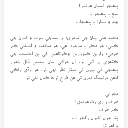
پنھنجو آسمان ھوندو آ
سج بہ پنھنجو،تہ
چنڊ ۽ ستارا بہ پنھنجا...
محمد علي پٺاڻ جي شاعريءَ ۾ سماجي سرت ۽ قدرن جي
ڪميءَ جو فڪر بہ موجود آھي. ھو منافقت ۽ انساني ڪم
ظرفيءَ وارين ڪمزورين ۽ڪوتاھين کي پڻ احتساب جي
ڪٽھڙي ۾ آڻي ٿو. ان حوالي سان سندس ڏنل شعور
پنھنجي ئي پيرن تي بيٺل نظر اچي ٿو. ھو وڏي واڪي
انھن مرڻينگ قدرن تي ھن طرح نوحا ڪنان ٿئي ٿو:
مڃوتي
ظرف واري وٽ ھوندي آ
ڪم ظرف
پٿر جون اکيون رکندو آ...
يا اھو تہ: