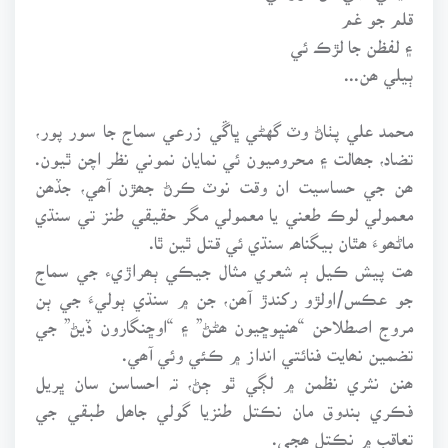
قلم جو غم
۽ لفظن جا لڙڪ ئي
ٻيلي ھن...
محمد علي پٺاڻ وٽ گهڻي ڀاڱي زرعي سماج جا سور پور،
تضاد، جھالت ۽ محروميون ئي نمايان نموني نظر اچن ٿيون.
ھن جي حساسيت ان وقت نوٽ ڪرڻ جھڙن آھي، جڏھن
معمولي لوڪ طعني يا معمولي مگر حقيقي طنز تي سنڌي
ماڻھوءَ ھٿان بيگناھہ سنڌي ئي قتل ٿين ٿا.
ھت پيش ڪيل ٻہ شعري مثال جيڪي ٻھراڙيء جي سماج
جو عڪس/اولڙو رکندڙ آھن، جن ۾ سنڌي ٻوليءَ جي ٻن
مروج اصطلاحن “ھنڀوڇيون ھڻڻ” ۽ “اوڇنگارون ڏيڻ” جي
تضمين نھايت فنائتي انداز ۾ ڪئي وئي آھي.
ھنن نثري نظمن ۾ لڳي ٿو ڄڻ، تہ احساسن سان ڀريل
فڪري بندوق مان نڪتل طنزيا گولي جاھل طبقي جي
تعاقب ۾ نڪتل ھجي.