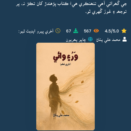
جي گَھرائي آھي تنھنڪري ھيءُ ڪتاب پڙهندڙ کان تڪڙ نہ، پر
توجھہ ۽ غورُ گُهري ٿو.
4.5/5.0
567
67
آخري ڀيرو اپڊيٽ ٿيو:
محمد علي پٺاڻ
ڇاپو پھريون