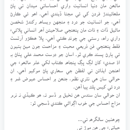
ماڻھن مان دنيا انسانيت واري احساساتي ميدان تي پاڻ
ملھائيندڙ فردن کي ئي مڃتا ڏيندي آھي. اھو ئي ڪارڻ
آھي، جو انسانيت جو درد ۽ منجهن ويساھہ رکندڙ شخصن
ماڻيل ڏات ۽ ذات مان پنھنجي صلاحيتن آھر انساني ڀلائيءَ
واري راھ، رستي جي چونڊ ڪئي آھي. ڀلا ھڪڙو آرٽسٽ
فقط پنھنجي فن ذريعي محبت ۽ مزاحمت جون ميڻ بتيون
ئي ٻارڻ پسند ڪري ٿو. اسان جو دوست محمد علي پٺاڻ بہ
اڌ صديءَ کان لڳ ڀڳ پنجاھہ ڪتاب لکي عام ماڻھوءَ جي
اھنجن ايذائن تي لفظن جي سھاري پاڻ موکيو آھي. ان
حوالي سان ھي نثري نظم، جنھن ۾ احساس عيوض غم ۽
درد ئي کيس پلئہ پيا آھن.
ان حوالي سان سندس ھن تخيل ۾ ڏسو تہ، ھو ڪيڏي نہ نرم
مزاج احساس جي خوب اڳواڻي ڪندي ڏسجي ٿو:
چوھٺين سالگرھہ تي...
حياتيءَ جي ھن موڙ تي