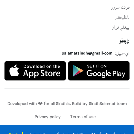
فونٽ سرور
لفظيڪار
پيغامِ قرآن
رابطو
اي-ميل:
salamatsindh@gmail.com
Developed with ❤️ for all Sindhis. Build by
SindhSalamat
team
Privacy policy
Terms of use
ڪتاب گهر کي آف لائين ھلائڻ لاءِ ڪتاب گهر جي ائپليڪيشن
انسٽال