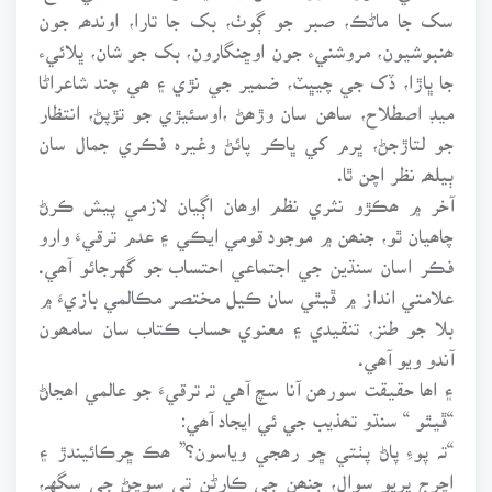
سک جا ماڻڪ، صبر جو ڳوٺ، بک جا تارا، اوندھہ جون
ھنبوشيون، مروشنيء جون اوڇنگارون، بک جو شان، ڀلائيء
جا ڀاڙا، ڏک جي چيڀٽ، ضمير جي نڙي ۽ ھي چند شاعراڻا
ميڊ اصطلاح، ساھن سان وڙھڻ ،اوسئيڙي جو تڙپڻ، انتظار
جو لتاڙجڻ، ڀرم کي ڀاڪر پائڻ وغيرہ فڪري جمال سان
ٻيلھہ نظر اچن ٿا.
آخر ۾ ھڪڙو نثري نظم اوھان اڳيان لازمي پيش ڪرڻ
چاھيان ٿو، جنھن ۾ موجود قومي ايڪي ۽ عدم ترقيءَ وارو
فڪر اسان سنڌين جي اجتماعي احتساب جو گهرجائو آھي.
علامتي انداز ۾ ڦيٿي سان ڪيل مختصر مڪالمي بازيءَ ۾
بلا جو طنز، تنقيدي ۽ معنوي حساب ڪتاب سان سامھون
آندو ويو آھي.
۽ اھا حقيقت سورھن آنا سچ آهي تہ ترقيءَ جو عالمي اھڃاڻ
“ڦيٿو “ سنڌو تھذيب جي ئي ايجاد آھي:
“تہ پوءِ پاڻ پٺتي ڇو رھجي وياسون؟” ھڪ ڇرڪائيندڙ ۽
اچرج ڀريو سوال، جنھن جي ڪارڻن تي سوچڻ جي سگهہ،