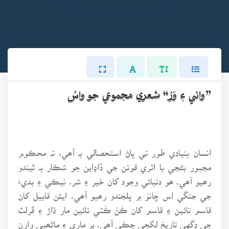
”وائي ۽ وَرُ“ شعري مجموعي جو واسُ
انسان بنيادي طور تي پاڻ استحصالي بہ آھي، تہ محڪوم
مجبور بڻجي با اثري قوتن جي ڏاڍاين جو شڪار بہ ٿيندو
رھيو آھي. ھو دنيائي وجود کان خير ۽ شر، نيڪي ۽ بديءَ
جي جنگي اس ڇانوَ ۾ پلجندو رھيو آھي. ايئن قابيل کان
قاسم تائين ۽ قاسم کان ڪَنَ ڪَٽي تائين مار ڌاڙ ۽ ڦرلٽ
جي ڊگهي تاريخ لکجي چڪي آھي. پر ماري ۽ ماڻھپي وارن