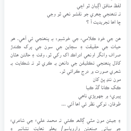
لفظ منافق اڳيان ٿو اچي
تہ تنھنجي چھري جو نقشو ٺھي ٿو وڃي
ڇا اھا تجريديت آ ؟
ھن جي خود ڪلاميء جي خوشبوءِ بہ پنھنجي ئي آھي. ھو
حيات جي حقيقت ۽ سچاين جي سون جي پرک ڪندڙ
صراف وانگر اونھي ادراڪ اک رکي ٿو. وقت ۽ حالتن ھٿان
کاڌل پنھنجي تڪليفن جي دانھن بہ ڪري ٿو تہ شڪايت بہ
شعري صورت ۾ درج ڪرائي ٿو.
مون ننڍ پڻ کان
ڪک ڪانا گڏ ڪيا
پيريءَ ۾ جهوپڙي ٺاھي
طوفان، توکي نظر ئي اھا آئي ...
۽ جيئن مون مٿي ڳالھہ ڪئي تہ محمد عليءَ جي شاعريءَ
جو بياني صنعتن واروپاسو/ پھلو نھايت نشانبر ۽