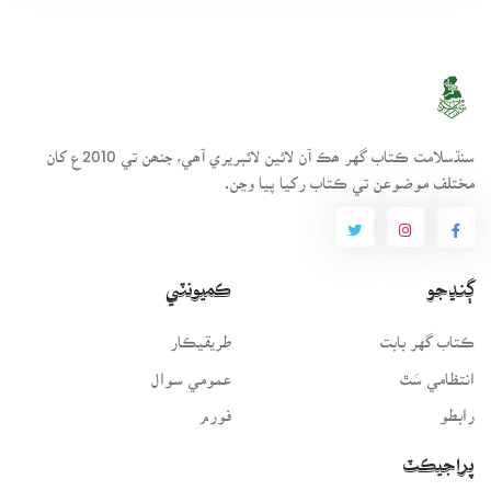
سنڌسلامت ڪتاب گهر ھڪ آن لائين لائبريري آھي، جنھن تي 2010ع کان
مختلف موضوعن تي ڪتاب رکيا پيا وڃن.
ڳنڍجو
ڪميونٽي
ڪتاب گهر بابت
طريقيڪار
انتظامي سَٿ
عمومي سوال
رابطو
فورم
پراجيڪٽ