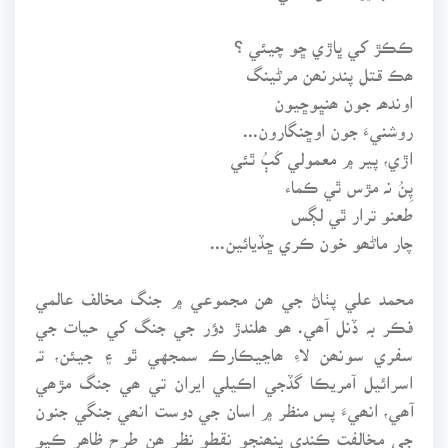
ڪڪڙ کي ڀاڙي ڇو چيئي ؟
ھڪ قتل پندرنھن مرڻينگ
اوندھہ جون ھنڀوڇيون
روشنيءَ جون اوڇنگارون...
اڙي، پير ۾ معمولي کَٻُ ٿئي
پِنُ نہ مڙس ٿي ڪماء
طعنو ترار ٿي لڳس
چار ماڻھو خون ڪري ڇڏيائين...
محمد علي پٺاڻ جي ھن مجموعي ۾ جنگ مخالف عالمي
فڪر بہ ڏنل آھي. ھو ھلندڙ دؤر جي جنگ کي حيات جي
سفري سونھن لاءِ ھاڃيڪارڪ سمجهي ٿو ۽ جيئن، تہ
اسرائيل آمريڪا گڏجي اڪيلي ايران تي ھي جنگ مڙھي
آھي، انھيءَ پس منظر ۾ اسان جي دوست انھي جنگي جنون
جي مخالفت ڪندي پنھنجو نقطو نظر ھن طرح ظاھر ڪيو