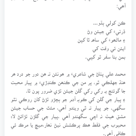
آھي:
ڪن کولي ٻڌو...
ڌرتيءَ کي جيئن وڻ
۽ ماڻھوءَ کي ساھہ ٿا کپن
ايئن ئي وقت کي
بمن بنا سفر ٿو کپي.
محمد علي پٺاڻ جي شاعريءَ ۾ ھونئن تہ ھن دور جو درد ھر
ھنڌ جهلڪي ٿو، پر من جي ڪنھن ڪنڊڙيءَ ۾ پيار محبت
جا گوئنچ بہ رکي رکي گلن جيئن ٽڙي ضرور پون ٿا.
۽ پيار جي گلن کي ڪوبہ آدم جو ٻچڙو ٽڙڻ کان روڪي نٿو
سگهي. جو پيار تہ ٿي ويندو آھي، مئٿ جي حساب جيئن
مشق ھيٺ نہ اچي سگهندو آھي .پيار جي گلڙن ٽڙائڻ لاءِ
محبوب جي فقط ھڪ پرڪشش نيڻ نھار،ميڇ يا مرڪ ئي
ڪافي آھي.