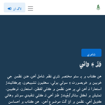
لاگ ان
شاعري
وَرُ ۽ وائي
ھن ڪتاب ۾ ٻہ سئو مختصر نثري نظم شامل آهن. هنن نظمن جي
خوبين ۾ خوبصورت ۽ سولي ٻولي، سھڻيون تشبيھون، ڇرڪائيندڙ
استعارا تہ آهن ئي پر ھنن نظمن ۾ ڪٿي لفظن، استعارن، ترڪيبن،
تمثيلن ۾ لڪل سِٽائر/چُڀندڙ طنز آهي تہ ڪٿي تنقيدي سونٽو وهائي
ڪڍيل آهي. نظمن ۾ اڻ کُٽ موضوع آھن. ھن ڪتاب ۾ احساسن