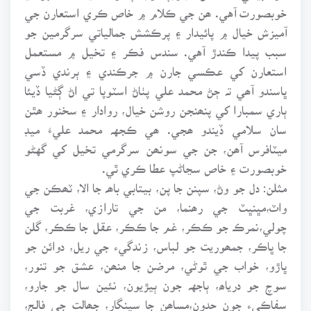
خوبصورت آهي. ھن جي ڪلام ۾ خاص ڪري استعارن جي
آميزش خيال ۾ پائيدار ۽ پرڪشش جمالياتي سرگرمين جو
سبب پيدا ڪندڙ آهي. سندس فڪر ۽ تخيل ۾ مستعمل
استعارن کي عڪسي جارن ۾ جرڪندي ۽ ٻرندي ڏسي
ڀاسندو آھي تہ ڄڻ محمد علي پٺاڻ اسٽوپا تي اڻ ڳڻيا ڏيئا
ٻاري سمبارا کي پنھنجن روشن خيال، روادار ۽ سخنور ھٿن
سان سلامي ڏيندو ھجي. ھي ڪجهہ محمد عليءَ ميڊ
ميٽافرس آھن، جن جي سونھن سرگرمي تخيل کي گهڻو
خوبصورت ۽ خاص سڃاڻپ عطا ڪري ٿي.
مثلن: دل جو وڻ، سپنن جا پن، بيتابي باھہ جا الا، ٽھڪن جي
واٽ،مڀنڀٽ جي رھنما، من جي تارازي، غربت جي
چولي،نمرڪ جو ڪڪر، غم جا ڪڪر، عقل جا ڪڪر، گلن
جا ڀاڪر، جمھوريت جو لباس، زندگيء جي ريل، دوائن جو
ڀاڙو، خواب جي ٿوڻي، مرضن جا منھن، عشق جو تنور،
سوچ جو درياھ، ٻاجهہ جون ٻيڙيون، نئين سال جو جارو،
سفاڪيء جون حدون،مساھن جا سينگار، جھالت جي فالج،