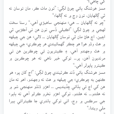
مسز هوشنگ ٻائي چوڻ لڳي: ”تون ماٺ ڪر، مان توسان نه
ٿي ڳالهايان، تون وچ ۾ نه ڳالهاءِ“
”ڇو نه ڳالهايان … هيءَ منهنجي ساهيڙي آهي،“ رسنا سخت
لهجي ۾ چوڻ لڳي: ”اڪيلي ڏسي تون هن تي آڪڙبي ٿي
اچين، اچ هاڻ مان ٿي توسان ڳالهايان … لاليءَ هن جي چيلهه
۾ هٿ وڌو هو! هو چڪر گهمائيندي هر ڇوڪريءَ جي چيلهه
۾ هٿ وجهندو آهي، ۽ ڪيتريون ئي ڇوڪرين هن تي
مرنديون آهن، پر… توکي خبر ناهي ته هو ڇوڪرين ۾
ڪيترو پاپولر آهي.“
مسز هوشنگ ٻائي ڏند ڪرٽيندي چوڻ لڳي: ”اڄ کان پوءِ هو
ڪنهن به ڇوڪريءَ جي چيلهه ۾ هٿ نه وجهندو، اهو ته مان
هن کي اڄ ئي ٻڌائي ڇڏينديس .. اهڙو ڌنڌو منهنجي شو ۾
نه هلندو… نه هلندو، توکي اهڙو نخرو ڪرڻو آهي ته بابوءَ
جي سرڪس ۾ وڃ، اتي توکي باندري جا ڪيترائي بيرا
ملي ويندا.“
”تون پنهنجي بيري کي پاڻ وٽ رک.“ شوڀا چوڻ لڳي.