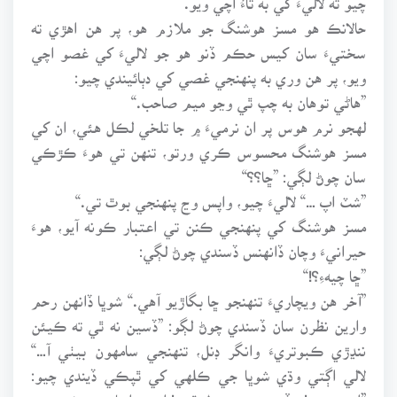
حالانڪ هو مسز هوشنگ جو ملازم هو، پر هن اهڙي ته
سختيءَ سان کيس حڪم ڏنو هو جو لاليءَ کي غصو اچي
ويو، پر هن وري به پنهنجي غصي کي دٻائيندي چيو:
”هاڻي توهان به چپ ٿي وڃو ميم صاحب.“
لهجو نرم هوس پر ان نرميءَ ۾ جا تلخي لڪل هئي، ان کي
مسز هوشنگ محسوس ڪري ورتو، تنهن تي هوءَ ڪڙڪي
سان چوڻ لڳي: ”ڇا؟؟“
”شٽ اپ …“ لاليءَ چيو، واپس وڃ پنهنجي بوٿ تي.“
مسز هوشنگ کي پنهنجي ڪنن تي اعتبار ڪونه آيو، هوءَ
حيرانيءَ وچان ڏانهنس ڏسندي چوڻ لڳي:
”ڇا چيهءِ؟!“
”آخر هن ويچاريءَ تنهنجو ڇا بگاڙيو آهي.“ شوڀا ڏانهن رحم
وارين نظرن سان ڏسندي چوڻ لڳو: ”ڏسين نه ٿي ته ڪيئن
ننڍڙي ڪبوتريءَ وانگر ڊنل، تنهنجي سامهون بيٺي آ…“
لالي اڳتي وڌي شوڀا جي ڪلهي کي ٿپڪي ڏيندي چيو:
”اچجو جي! جڏهن تنهنجي دل ٿئي! اچجو اسان جي شو ۾ …