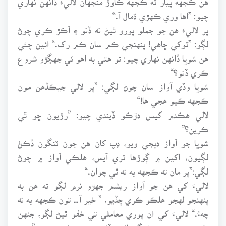
چيو: ”اها وري ڪهڙي ڌمال آ.“
پر لاليءَ هن جو جملو پورو ٿيڻ نه ڏنو ۽ آڪڙ ڪري چوڻ
لڳو: ”توکي ڇاهي! پنهنجي ڪم سان ڪم رک.“ ائين چئي
هن شوڀا ڏانهن نهاري چيو: تو هتي به اهو ئي جهڳڙو شروع
ڪري ڏنو؟“
شوڀا وڏي آواز سان چوڻ لڳي: ”پر لالي جيڪڏهن مون
ڪجهه ڪيو هجي ها!“
لالي هڪدم کيس دڙڪو ڏيندي چيو: ”رڙيون ڇو ٿي
ڪرين؟”
شوڀا جو آواز دٻجي ويو، ڊپ کان هن جون ٽنگون ڏڪڻ
لڳيون، اکين ۾ ڳوڙها تري آيس، هلڪي آواز ۾ چوڻ
لڳي:”پر مان ته ڪجهه به نه ٿي چوان.“
لاليءَ کي هن جو آواز ريشم جهڙو نرم لڳو ته هن به
پنهنجو لهجو هلڪو ڪري ڇڏيو، ” خير آ… تون ڪجهه به نه
چهءُ.“ لاليءَ کي ان پوري معاملي تي خفو ٿيڻ لڳو، جنهن
ڪري هن مسز هوشنگ ٻائيءَ ڏانهن منهن ڪري چيو: ”وري