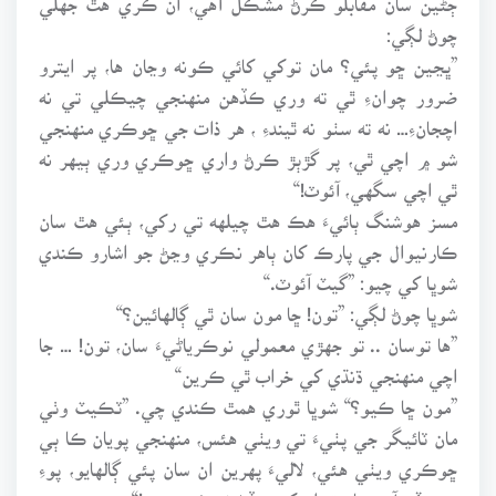
چوڻ لڳي:
”ڀڃين ڇو پئي؟ مان توکي کائي ڪونه وڃان ها، پر ايترو
ضرور چوانءِ ٿي ته وري ڪڏهن منهنجي چيڪلي تي نه
اچجانءِ… نه ته سٺو نه ٿيندءِ ، هر ذات جي ڇوڪري منهنجي
شو ۾ اچي ٿي، پر گڙٻڙ ڪرڻ واري ڇوڪري وري ٻيهر نه
ٿي اچي سگهي، آئوٽ!“
مسز هوشنگ ٻائيءَ هڪ هٿ چيلهه تي رکي، ٻئي هٿ سان
ڪارنيوال جي پارڪ کان ٻاهر نڪري وڃڻ جو اشارو ڪندي
شوڀا کي چيو: ”گيٽ آئوٽ.“
شوڀا چوڻ لڳي: ”تون! ڇا مون سان ٿي ڳالهائين؟“
”ها توسان .. تو جهڙي معمولي نوڪرياڻيءَ سان، تون! … جا
اچي منهنجي ڌنڌي کي خراب ٿي ڪرين“
”مون ڇا ڪيو؟“ شوڀا ٿوري همٿ ڪندي چي. ”ٽڪيٽ وٺي
مان ٽائيگر جي پٺيءَ تي ويٺي هئس، منهنجي پويان ڪا ٻي
ڇوڪري ويٺي هئي، لاليءَ پهرين ان سان پئي ڳالهايو، پوءِ
مون ڏي آيو، مان ته ان کي سڏڻ نه وئي هئس!“