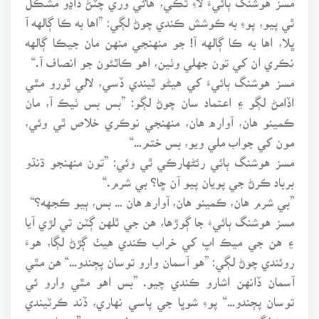
ٿي پيو، پوءِ به ڪوشش ڪندي چوڻ لڳي: ”اها به ڪا ڳالهه آ
ڀلا، اها به ڪا ڳالهه آ! جو منهنجي منهن مان جيڪا ڳالهه
نڪري ان کي تون جهلي وٺين، اهو ڪاٿئون جو انصاف آ.“
مسز هوشنگ ٻائيءَ کي هيڻو ٿيندي ڏسي، لالي ٿورو مٿي
اڏامڻ لڳو ۽ اعتماد سان چوڻ لڳو: ”بس بس ٺيڪ آ، مان
ڪمينو هان، آواره هان، منهنجي نوڪري خلاص ٿي وئي،
مون کي جواب ملي ويو، بس ختم…“
مسز هوشنگ ٻائي رئڻهارڪي ٿي وئي: ”تون منهنجو ڌنڌو
برباد ڪرڻ جي پويان پيو آن ڇا؟ بي شرم.“
”بي شرم هان، ڪمينو هان، آواره هان … بس، ٻيو ڪجهه؟“
مسز هوشنگ ٻائيءَ جا ڳوڙها، هن جي ٿلهن ڳٽن تي لڙي آيا
۽ هن جي ميڪ اپ کي خراب ڪندي هيٺ ڳڙڻ لڳا، هوءَ
روئندي چوڻ لڳي: ”هو آسمان وارو توسان پڄندو…“ هن مٿي
آسمان ڏانهن اشارو ڪندي چيو. ”بس اهو مٿي وارو ئي
توسان پڄندو…“ پوءِ شوڀا جي پاسي نهاري، ڏند ڪرٽيندي
چوڻ لڳي ۽ چوندي هن جو چهرو بدلجي ويو: ”توسان … ۽