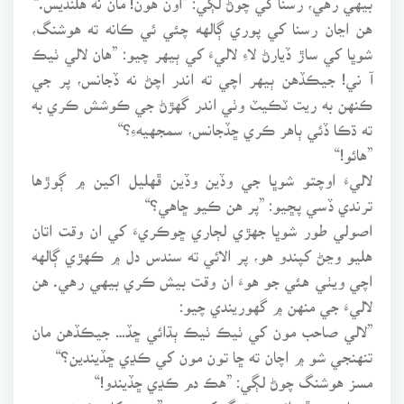
هن اڃان رسنا کي پوري ڳالهه چئي ئي ڪانه ته هوشنگ،
شوڀا کي ساڙ ڏيارڻ لاءِ لاليءَ کي ٻيهر چيو: ”هان لالي ٺيڪ
آ ني! جيڪڏهن ٻيهر اچي ته اندر اچڻ نه ڏجانس، پر جي
ڪنهن به ريت ٽڪيٽ وٺي اندر گهڙڻ جي ڪوشش ڪري به
ته ڌڪا ڏئي ٻاهر ڪري ڇڏجانس، سمجهيهءِ؟“
”هائو!“
لاليءَ اوچتو شوڀا جي وڏين وڏين ڦهليل اکين ۾ ڳوڙها
ترندي ڏسي پڇيو: ”پر هن ڪيو ڇاهي؟“
اصولي طور شوڀا جهڙي لڄاري ڇوڪريءَ کي ان وقت اتان
هليو وڃڻ کپندو هو، پر الائي ته سندس دل ۾ ڪهڙي ڳالهه
اچي ويٺي هئي جو هوءَ ان وقت بيش ڪري بيهي رهي. هن
لاليءَ جي منهن ۾ گهوريندي چيو:
”لالي صاحب مون کي ٺيڪ ٺيڪ ٻڌائي ڇڏ… جيڪڏهن مان
تنهنجي شو ۾ اچان ته ڇا تون مون کي ڪڍي ڇڏيندين؟“
مسز هوشنگ چوڻ لڳي: ”هڪ دم ڪڍي ڇڏيندو!“
رسنا منهن ڦيرائي هوشنگ کي چيو: ”هن توکان ڪونه پڇيو