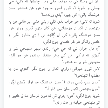
جملي ۾ شوڀا لاءِ ٿورو آسرو موجود هو، هن هڪدم مسز
هوشنگ ٻائيءَ کي چيو: ”ٻڌي ورتهءِ…!“
شوڀا ته لاليءَ جو جواب ٻڌي کلي ويٺي هئي، پر هاڻي هن به
پنهنجيون اکيون جهڪائي، هن کان منهن ڦيري ورتو هو.
مسز هوشنگ ٻائيءَ کي ان ڳالهه تي ڏاڍي ڪاوڙ لڳي ۽
ڪتي وانگر غر غر ڪندي چوڻ لڳي:
”۽ مان چوان ٿي ته جي هيءَ رنڊي ٻيهر منهنجي شو ۾
گهڙي ته توکي، هن کي ٻاهر ڪڍڻو پوندو، هن جو لڦڙو
منهنجي شو ۾ نه هلندو.“
لالي ٿورو حيرانيءَ واري انداز ۾ چوڻ لڳو: “لفڙي مان ڇا
مطلب آ تنهنجو؟“
”مون سڀ ڏسي ورتو آ“ مسز هوشنگ جو آواز ڏڪڻ لڳو،
”مون پنهنجي اکين سان سڀ ڏٺو آ.“
شوڀا چوڻ لڳي: ”هيءَ چوي ٿي ته مون توسان مذاق ڪيو ۽
تو منهنجي چيلهه ۾ هٿ وڌو.“
”مون!“