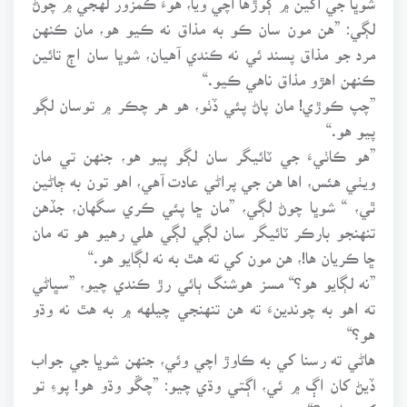
لڳي: ”هن مون سان ڪو به مذاق نه ڪيو هو، مان ڪنهن
مرد جو مذاق پسند ئي نه ڪندي آهيان، شوڀا سان اڄ تائين
ڪنهن اهڙو مذاق ناهي ڪيو.“
”چپ ڪوڙي! مان پاڻ پئي ڏٺو، هو هر چڪر ۾ توسان لڳو
پيو هو.“
”هو ڪاٺيءَ جي ٽائيگر سان لڳو پيو هو، جنهن تي مان
ويٺي هئس، اها هن جي پراڻي عادت آهي، اهو تون به ڄاڻين
ٿي، “ شوڀا چوڻ لڳي، ”مان ڇا پئي ڪري سگهان، جڏهن
تنهنجو بارڪر ٽائيگر سان لڳي لڳي هلي رهيو هو ته مان
ڇا ڪريان ها!، هن مون کي ته هٿ به نه لڳايو هو.“
”نه لڳايو هو؟“ مسز هوشنگ ٻائي رڙ ڪندي چيو، ”سڀاڻي
ته اهو به چوندينءَ ته هن تنهنجي چيلهه ۾ به هٿ نه وڌو
هو؟“
هاڻي ته رسنا کي به ڪاوڙ اچي وئي، جنهن شوڀا جي جواب
ڏيڻ کان اڳ ۾ ئي، اڳتي وڌي چيو: ”چڱو وڌو هو! پوءِ تو
کي ڇاهي؟“