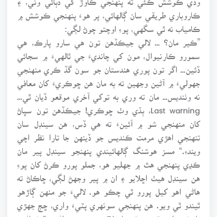
ڪاروباري طريقي سان ڳالهائي، پر هوءَ پنهنجي ڪوشش ۾
ڪامياب نه ٿي سگهي، پوءِ اوچتو چوڻ لڳي:
”ڪير مان؟ … لالي جيڪڏهن تون هي سارو پارڪ، هي
سمورو ڪارنيوال، مون کي چانديءَ جي ٿالهيءَ ۾ سجائي
ڏئين… اگر تون پوري هندستان جو سون گڏ ڪري منهنجي
جهوليءَ ۾ آڻين وجهين ته به مان هن ڇوڪريءَ کان معافي
نه وٺنديس… مان ته وري به توکي آخري موقعو ڏيان ٿي…
Last warning، ٻڌي وٺ ڇوڪري! جيڪڏهن تون سڀاڻ
کان منهنجي شو ۾ آئينءَ ته هي ڏس، هن سينڊل سان
تنهنجي اهڙي مرمت ڪنديس جو ڏينهن جا تارا نظر اچي
ويندءِ.“ مسز هوشنگ ڳالهائيندي پنهنجو سينڊل پير مان
ڪڍي پنهنجي هٿ ۾ جهليو هو، جملو پورو ڪرڻ کان پوءِ
هن سينڊل هيٺ اڇلايو ۽ ان ۾ پير وجهڻ لڳي، ڇاڪاڻ ته
هاڻي اهو کيل پورو ٿي چڪو هو. لاليءَ جو منهن ڳاڙهو
ٿيندو ٿي ويو. هن پنهنجي سونهري پٽيءَ واري، ڇڄ جهڙي
بارڪر واري ٽوپي مٿي تان لاٿي، پنهنجي پراڻي مالڪياڻيءَ