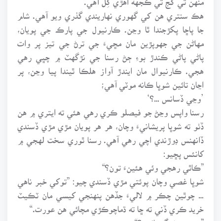
هڪ سنتري هن کي گهوري نهاريندي گذري ويو آهي. شام
جا پاڇا پکڙجندا ٿا وڃن. ڪارنيول جي پارڪ جي پويان،
مهاڻن جي جهوپڙين مان مڇيءَ جي ترڻ جي تيز پر وات
پاڻي پاڻي ڪندڙ بوءِ ڄڻ رسنا جي نڙگهٽ ۾ چڀي رهي
هجي. ڪارنيوال مان ايندڙ آواز هلڪا ٿيندا پيا وڃن، پر
اڃان تائين شوڀا ڪانه موٽي آهي؛
’وڃي ڏسانس …؟‘
رسنا واپس وڃڻ جو فيصلو ڪري رهي هئي ته ايتري ۾ هن
ڏٺو ته شوڀا پريشانيءَ وچان، هر هر پويان مڙي مڙي ڏسندي
ڏانهنس ڊوڙندي اچي رهي آهي. رسنا ٿوري سخت لهجي ۾
کانئس پڇيو:
”ڪاٿي رهجي وئي هئينءَ تون؟“
شوڀا غصي وچان پوئتي مڙي ڏسندي چيو: ”توکي خبر ناهي
… چوٿين چڪر ۾ لاليءَ جڏهن پنهنجي کيسي مان ٽڪيٽ
خريد ڪري ڏني ته ڇا ته ڌماچوڪڙي مچائي هن عورت.“
”مسز هوشنگ ٻائيءَ؟“