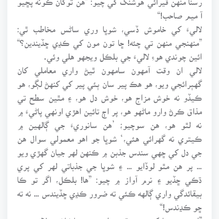
آ ميم صاحب!“
لاليءَ کي خاموش ڏسي، شوڀا وري ساڻس مخاطب ٿي:
”منهنجي منهن تي چئه! ڇا تون مون کي ڪڍي ڇڏيندين؟“
ائين چوندي هوءِ لاليءَ جي بلڪل ويجهو هلي وئي.
لالي ان وقت آمهون سامهون ٿيڻ واري معاملي کان
گهٻرائجي ويو، هو هڪ پير سان ٻئي پير کي کنهڻ لڳو، هو
ڪيڏو نه خوش مزاج هو، خوش دل هو، ۽ مٿين سطح تي
مذاق ڪرڻ وارو ماڻهو هو، پر اڄ تائين اهڙي اونهي پاڻيءَ ۾
نه لٿو هو، هن سوچيو؛ ’هن سانوريءَ جي ڳالهين ۾
ڪيتري نه گهرائي هئي،‘ شوڀا جو اهو معمولي سوال هن
جي دل کي ڇهي سندس جذبن ۾ ڪنهن لهر جيان گهڙي ويو
… پر هن مٿو لوڏايو … ۽ شوڀا جي جذباتي لهر کي پري
ڌڪي ڇڏيو ۽ نرم آواز ۾ چيو: ”ها! بلڪل، اگر تو ڪا
بيقائدگي واري ڳالهه ڪئي ته ضرور ڪڍي ڇڏيندس … نه ته
ڇو ڪڍندس!“
”ان تي رسنا کي به موقعو ملي ويو، ڇاڪاڻ ته لاليءَ جي