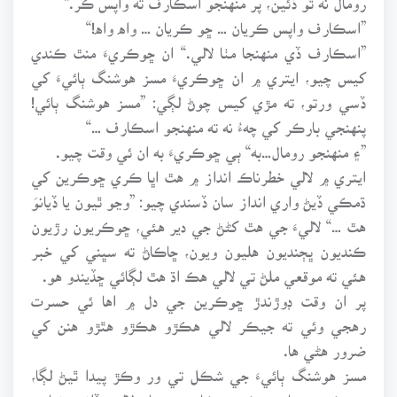
”اسڪارف واپس ڪريان … ڇو ڪريان … واه واه!“
”اسڪارف ڏي منهنجا مٺا لالي.“ ان ڇوڪريءَ منٿ ڪندي
کيس چيو، ايتري ۾ ان ڇوڪريءَ مسز هوشنگ ٻائيءَ کي
ڏسي ورتو، ته مڙي کيس چوڻ لڳي: ”مسز هوشنگ ٻائي!
پنهنجي بارڪر کي چهءُ نه ته منهنجو اسڪارف …“
”۽ منهنجو رومال…به“ ٻي ڇوڪريءَ به ان ئي وقت چيو.
ايتري ۾ لالي خطرناڪ انداز ۾ هٿ اڀا ڪري ڇوڪرين کي
ڌمڪي ڏيڻ واري انداز سان ڏسندي چيو: ”وڃو ٿيون يا ڏيانوَ
هٿ …“ لاليءَ جي هٿ کڻڻ جي دير هئي، ڇوڪريون رڙيون
ڪنديون ڀڄنديون هليون ويون، ڇاڪاڻ ته سڀني کي خبر
هئي ته موقعي ملڻ تي لالي هڪ اڌ هٿ لڳائي ڇڏيندو هو.
پر ان وقت ڊوڙندڙ ڇوڪرين جي دل ۾ اها ئي حسرت
رهجي وئي ته جيڪر لالي هڪڙو هڪڙو هٿڙو هنن کي
ضرور هڻي ها.
مسز هوشنگ ٻائيءَ جي شڪل تي ور وڪڙ پيدا ٿيڻ لڳا،
هن ڪجهه پيار ته ڪجهه ڪاوڙ منجهان لاليءَ ڏانهن نهاري