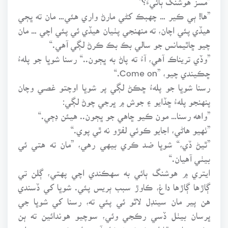
”ها! ٻي ڪير … چهبڪ کڻي مارڻ واري هئي… مان ته ڀڄي
هيڏي پئي اچان، ته منهنجي پٺيان هيڏي ئي پئي اچي … مان
چيو ڇاٿيمانس جو سالي بڪ بڪ ڪرڻ لڳي آهي.“
”وڏي تريناڪ آهي، آءُ ته پاڻ به ڀڄون..“ رسنا شوڀا جو پلهءُ
ڇڪيندي چيو، ”Come on.“
رسنا شوڀا جو پلهءُ ڇڪڻ لڳي پر شوڀا اوچتو غصي وچان
پنهنجو پلهءُ ڇڏايو ۽ جوش ۾ ڀرجي چوڻ لڳي:
”واهه رسنا… مون ڪيو ڇاهي جو ڀڄون.. هيئن ڊڄي.“
”ٺهيو هاڻي، اجايو ڪوئي لفڙو نه ٿي پوي.“
”ٿيڻ ڏي،“ شوڀا ضد ڪري بيهي رهي، ”مان ته هتي ئي
بيٺي آهيان.“
ايتري ۾ هوشنگ ٻائي به سهڪندي اچي پهتي، ڳلن تي
ڳاڙها ڳاڙها داغ، ڪاوڙ سبب ٻريس پئي. شوڀا کي ڏسندي
هن پير مان سينڊل لاٿو ئي پئي ته، رسنا کي شوڀا جي
ڀرسان بيٺل ڏسي رڪجي وئي، سوچيو هوندائين ته ٻن
ڄڻين سان مقابلو ڪرڻ مشڪل آهي، ان ڪري هٿ جهلي