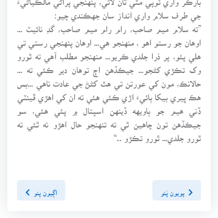
جي طرف سلام واري انداز سان جهڪندي چيو:
”ته سلام ميم صاحب، رام رام ميم صاحب، گڊ نائيٽ …
اوهان جو رستو اهو ، منهنجو هي… اوهان پنهنجي رستي تي
هلي پئو، پر ذرا جلدي ڪريو… منهنجو مطلب آهي ته ٿورو
وک تڪڙي کڻجو… جيڪڏهن اڄ توهان دير ڪئي ته …
حالانڪ، مون کي عورتن تي هٿ کڻڻ جي عادت ناهي …بس
هڪ ڀيري بيکا ٻائيءَ اڙي ڪئي هئي ته ان کي اهڙي ڦينٽي
ڏني هيم جو ٻاويهه ڏينهن اسپتال ۾ پئي هئي، سو
جيڪڏهن تون چاهين ٿي ته تنهنجو حال اهڙو نه ٿئي ته
ٿورو جلدي… ٿورو تڪڙو ..“
پويون پَنو
اڳيون پنو