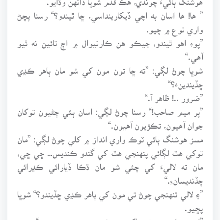
” ها! ها اسان به اچي ڏيکارينداسي، ڇا ٿيندو؟“ رسنا پڇڻ
واري نوع ۾ چيو.
”پوءِ اهو ٿيندو، جيڪو هن ڪارنيوال ۾ اڄ تائين نه ٿيو
آهي.“
شوڀا چوڻ لڳي: ”ته ڇا تون مون کي شو مان ٻاهر ڪڍي
ڇڏيندينءَ؟“
”ضرور ..! ظاهر آ.“
”پر ميم صاحب!“ رسنا چوڻ لڳي: اسان ٻئي ڄڻيون توکان
جوان آهيون، تڪڙيون آهيون.“
مسز هوشنگ ٻائي ٽوڪ واري انداز ۾ کلي چوڻ لڳي: ”مان
توکي هٿ لڳائي پنهنجي هٿ کي گندو ڪنديس… ڇي ڇي،
مان ته لاليءَ کي چئي شو مان ڌڪا ڏيارائي ڪڍرائي
ڇڏنديسانءِ.“
”۽ لالي تنهنجي چوڻ تي مون کي ٻاهر ڪڍي ڇڏيندو؟“ شوڀا
پڇيو.
”ايترو جلدي جو تون اکيون مهٽيندي رهجي ويندينءَ.“