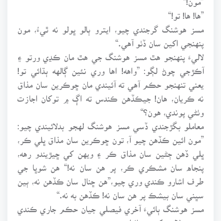
”ها! ها! تو!“
مسز هوشنگ گرجندي چيو، ايترو ٻالو ڀولو نه ٿيءُ، مون
پنهنجي اکين سان ڏٺو آهي.“
لاليءَ پنهنجو هٿ مسز هوشنگ جي هٿ مان ڪڍي ورتو ۽
آڪڙجي چوڻ لڳو: ”واهه! اها وري نئين ڳالهه ٻڌائي تو!
يعني تنهنجو حڪم آهي ته آئيندي مان ڇوڪرين سان مذاق
نه ڪريان، هان! جيڪڏهن ڪندس ته اڳ ۾ توکان اجازت
وٺڻي پوندي، هون؟“
معاملو بگڙجندي ڏسي مسز هوشنگ لهجو بدلائيندي چيو:
”مون ائين ڪڏهن چيو آ، تون ڇوڪرين سان مذاق ڀلي ڪر،
ڀلي ڏهن ڄڻين سان مذاق ڪر ۽ ويهن کي ڇيڙيندو رهه،
پنجاه سان مشڪري ڪر، پر هن سان نه!“ هن شوڀا جي
طرف اشارو ڪندي وري چيو،”هن ڇنال سان ڪڏهن نه، ٻين
سڀني سان بيشڪ پر هن سان نه! ڪڏهن به نه.“
مسز هوشنگ ٻائيءَ آخري فيصلي جيان حڪم جاري ڪندي
چيو ته لاليءَ کي به تاءُ اچي ويو.