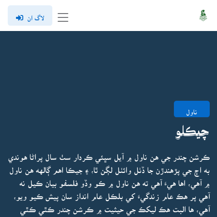
لاگ ان
ناول
چيڪلو
ڪرشن چندر جي هن ناول ۾ آيل سڀئي ڪردار سٺ سال پراڻا هوندي
به اڄ جي پڙهندڙن جا ڏٺل وائٺل لڳن ٿا، ۽ جيڪا اهم ڳالهه هن ناول
۾ آهي، اها هيءَ آهي ته هن ناول ۾ ڪو وڏو فلسفو بيان ڪيل نه
آهي پر هڪ عام زندگيءَ کي بلڪل عام انداز سان پيش ڪيو ويو،
آهي، ها البت هڪ ليکڪ جي حيثيت ۾ ڪرشن چندر ڪٿي ڪٿي