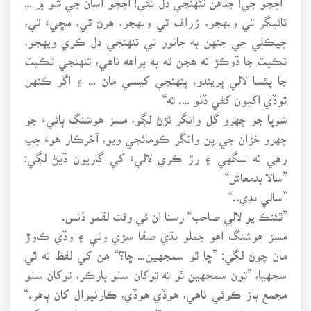
ٽائيگر تي ويهجو، زراف تي ويهجو، هرڻ تي، مڇيءَ تي،
چيڪلي جي جنهن به جانور تي تنهنجي دل ڪري ويهجو،
ٽڪيٽ جا ڏوڪڙ نه هجن ته به پراهه ناهي، تنهنجي ٽڪيٽ
جا پئسا لالي ڀريندو، پنهنجي کيسي مان … ۽ اگر ڪنهن
توڏي اکيون کڻي ڏٺو …. ته“
شوڀا جو چهرو گل وانگر ٽڙڻ لڳو، مسز هوشنگ ٻائيءَ جو
چهرو خزان جي پن وانگر ڪومائجي ويو، آخرڪار هوءَ چپ
رهي نه سگهي ۽ رڙ ڪري لاليءَ کي گاريون ڏيڻ لڳي:
”سالا بدمعاش“
”سالي ٻڍي..“
”ٿئنڪ يو لالي صاحب“ رسنا ان ئي وقت لقمو ڏنس.
مسز هوشنگ اهو جملو ٻڌي صفا سڙي وئي ۽ وڏي ڪاوڙ
مان چوڻ لڳي: ”ڇا ٿو سمجهين… ڇا؟“ هن کي لفظ نه ٿي
سجهيا، ”تون سمجهين ٿو ته توکان سٺو بارڪر، توکان سٺو
مجمع باز ڪوئي ناهي، هوڏي هوڏي، ڪارنيوال کان ٻاهر.“
هوءَ پنهنجا ٻئي هٿ پنهنجي ٿلهي ۽ ويڪري چيلهه تي رکي