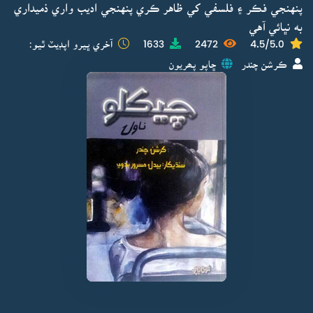
پنهنجي فڪر ۽ فلسفي کي ظاهر ڪري پنهنجي اديب واري ذميداري
به نڀائي آهي
4.5/5.0
2472
1633
آخري ڀيرو اپڊيٽ ٿيو:
ڪرشن چندر
ڇاپو پھريون