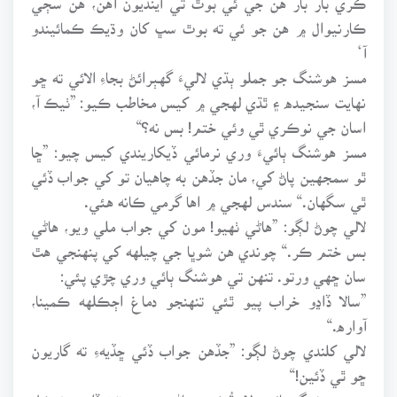
ڪارنيوال ۾ هن جو ئي ته بوٿ سڀ کان وڌيڪ ڪمائيندو
آ‘
مسز هوشنگ جو جملو ٻڌي لاليءَ گهٻرائڻ بجاءِ الائي ته ڇو
نهايت سنجيده ۽ ٿڌي لهجي ۾ کيس مخاطب ڪيو: ”ٺيڪ آ،
اسان جي نوڪري ٿي وئي ختم! بس نه؟“
مسز هوشنگ ٻائيءَ وري نرمائي ڏيکاريندي کيس چيو: ”ڇا
ٿو سمجهين پاڻ کي، مان جڏهن به چاهيان تو کي جواب ڏئي
ٿي سگهان.“ سندس لهجي ۾ اها گرمي ڪانه هئي.
لالي چوڻ لڳو: ”هاڻي ٺهيو! مون کي جواب ملي ويو، هاڻي
بس ختم ڪر.“ چوندي هن شوڀا جي چيلهه کي پنهنجي هٿ
سان ڇهي ورتو. تنهن تي هوشنگ ٻائي وري چڙي پئي:
”سالا ڏاڍو خراب پيو ٿئي تنهنجو دماغ اڄڪلهه ڪمينا،
آواره.“
لالي کلندي چوڻ لڳو: ”جڏهن جواب ڏئي ڇڏيهءِ ته گاريون
ڇو ٿي ڏئين!“
مسز هوشنگ ٻائيءَ لاءِ ٿُڪي، هاڻي وري چٽڻ ڏاڍو مشڪل