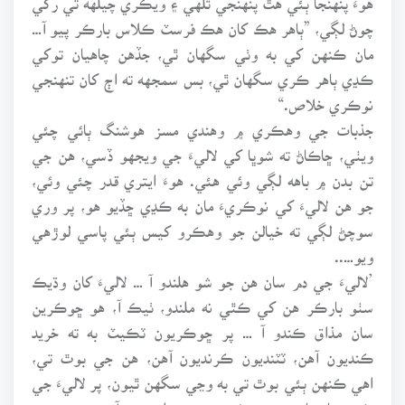
چوڻ لڳي، ”ٻاهر هڪ کان هڪ فرسٽ ڪلاس بارڪر پيو آ…
مان ڪنهن کي به وٺي سگهان ٿي، جڏهن چاهيان توکي
ڪڍي ٻاهر ڪري سگهان ٿي، بس سمجهه ته اڄ کان تنهنجي
نوڪري خلاص.“
جذبات جي وهڪري ۾ وهندي مسز هوشنگ ٻائي چئي
ويٺي، ڇاڪاڻ ته شوڀا کي لاليءَ جي ويجهو ڏسي، هن جي
تن بدن ۾ باهه لڳي وئي هئي. هوءَ ايتري قدر چئي وئي،
جو هن لاليءَ کي نوڪريءَ مان به ڪڍي ڇڏيو هو، پر وري
سوچڻ لڳي ته خيالن جو وهڪرو کيس ٻئي پاسي لوڙهي
ويو…..
’لاليءَ جي دم سان هن جو شو هلندو آ … لاليءَ کان وڌيڪ
سٺو بارڪر هن کي ڪٿي نه ملندو، ٺيڪ آ، هو ڇوڪرين
سان مذاق ڪندو آ … پر ڇوڪريون ٽڪيٽ به ته خريد
ڪنديون آهن، ٽٽنديون ڪرنديون آهن، هن جي بوٿ تي،
اهي ڪنهن ٻئي بوٿ تي به وڃي سگهن ٿيون، پر لاليءَ جي
ڪري بار بار هن جي ئي بوٿ تي اينديون آهن، هن سڄي