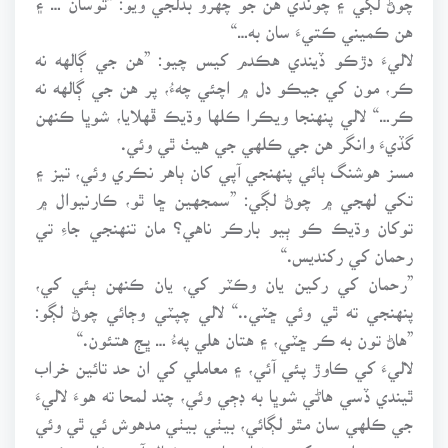
هن ڪميني ڪتيءَ سان به…“
لاليءَ دڙڪو ڏيندي هڪدم کيس چيو: ”هن جي ڳالهه نه
ڪر، مون کي جيڪو دل ۾ اچئي چهءُ، پر هن جي ڳالهه نه
ڪر…“ لالي پنهنجا ويڪرا ڪلها وڌيڪ ڦهلايا، شوڀا ڪنهن
گڏيءَ وانگر هن جي ڪلهي جي هيٺ ٿي وئي.
مسز هوشنگ ٻائي پنهنجي آپي کان ٻاهر نڪري وئي، تيز ۽
تکي لهجي ۾ چوڻ لڳي: ”سمجهين ڇا ٿو، ڪارنيوال ۾
توکان وڌيڪ ڪو ٻيو بارڪر ناهي؟ مان تنهنجي جاءِ تي
رحمان کي رکنديس.“
”رحمان کي رکين يان وڪٽر کي، يان ڪنهن ٻئي کي،
پنهنجي ته ٿي وئي ڇٽي..“ لالي چپٽي وڄائي چوڻ لڳو:
”هاڻ تون به ڪر ڇٽي، ۽ هتان هلي پهءُ … ڀڄ هتئون.“
لاليءَ کي ڪاوڙ پئي آئي، ۽ معاملي کي ان حد تائين خراب
ٿيندي ڏسي هاڻي شوڀا به ڊڄي وئي، چند لمحا ته هوءَ لاليءَ
جي ڪلهي سان مٿو لڳائي، بيٺي بيٺي مدهوش ئي ٿي وئي
هئي، ته اوچتو کيس دنيا جهان جو خيال آيو… خاص ڪري