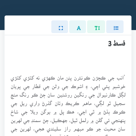
قسط 3
’انب جي ڪچڙن ڪونئرن پنن مان ڪهڙي نه کٽڙي کٽڙي
خوشبو پئي اچي، ۽ اشوڪ جي وڻن جي قطار جي پويان
لڳل ڪارنيوال جي رنگين روشنين سان ڄڻ ڪو رنگ منچ
سجيل ٿو لڳي، ماهم ڪريڪ وٽان گذرڻ واري ريل جي
ڪوڪ ٻڌڻ ۾ ٿي اچي، هڪ پل ۾ بوگن ويلا جي شاخ
پنهنجي ئي گلن ۾ رلمل ٿيل، جهڪيل، ڄڻ سمنڊ جي لهرين
سان محبت جو ڪو مبهم راز سليندي هجي، لهرين جي
منهن تي گج تي ڪجهه اهڙي کِل آهي.‘