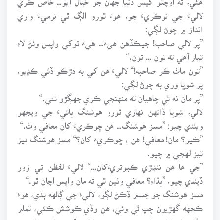
لاليءَ جي نوڪريءَ جو، هوءَ ٿورو الڳ ٿي نرميءَ واري
انداز ۾ چوڻ لڳي:
”پر لالي صاحب! جيڪڏهن هيءَ… هيءَ توکي واپس وٺڻ لاءِ
تيار آهي ته تون … تون.“
”تون ماٺ ڪر صاحبه!“ لاليءَ هن کي به دڙڪو ڏئي ڪڍيو،
پر شوڀا وري به چوڻ لڳي:
”پر مان نه ٿي چاهيان ته منهنجي ڪري جهڳڙو ٿئي.“
لالي، شوڀا ڏانهن نهاري ٿورو هوشنگ ٻائيءَ جي ويجهو
ويندي چيو: ”مسز هوشنگ… هن ڇوڪريءَ کان معافي وٺ.“
”ڪير؟ مان! معافي! هن ، ڇوڪريءَ کان؟“ مسز هوشنگ تيز
تيز لهجي ۾ چيو.
”جي ها هن ننڍڙي ڪبوتريءَکان…“ لاليءَ لفظن تي زور
ڏيندي چيو، ”ٻڌاءِ؟ معافي وٺين ٿي ته مان واپس اچان ٿو.“
مسز هوشنگ جو جسم ڏڪڻ لڳو، لاليءَ جي ڳالهه ٻڌي، هوءَ
ڪجهه گهڙيون چپ ٿي وئي، هن وڏي ڪوشش ڪئي، تمام
وڏي ڪوشش ڪئي ته پنهنجي ڪاوڙ کي دٻائي وٺي، ۽