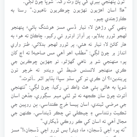
”ها! اسان اهڙيون تهڙيون ڇوڪريون ناهيون.“ رسنا به
ڪاوڙجندي چيو.
ٻنهي کي وڙهڻ لاءِ تيار ڏسي مسز هوشنگ ٻائيءَ پنهنجو
لهجو ٿورو بدلايو، پر آواز اوترو ئي رکيو، ڇاڪاڻ ته هوءَ به
هار کائڻ لاءِ تيار نه هئي، پر ٿورو لهجو بدلائي، طنز واري
انداز ۾ چوڻ لڳي: ”مطلب اهو آهي مس صاحبه! ته اڄ کان
پوءِ منهنجي شو ۾ ناهي گهڙڻو، تو جهڙين ڇوڪرين جي
ڪري منهنجو لائسنس ضبط ٿي ويندو ته خرچو تون
ڀريندينءَ؟ ان ڪري تو کي سڌو سڀاءُ ٻڌايو اٿم ..آئوٽ.“
شوڀا به هاڻي ٻئي هٿ ڍاڪ تي رکيا، چوڻ لڳي: ”تنهنجي
آئوٽ چوڻ سان ڪجهه نه ٿو ٿئي ميم سڳوري، جڏهن اسان
جي مرضي ٿيندي، اسان پيسا خرچ ڪنداسي، ٻن روپين جي
ٽڪيٽ وٺنداسي ۽ چيڪلي تي چڪر ڏينداسي، ڪنهن جي
مجال آهي ته اسان کي ڪو روڪي ڏيکاري.“
”ته پوءِ اچي ڏسجانءِ ماءِ ڊيئر! بس ٿورو اچي ڏسجانءِ!“ مسز
هوشنگ ٻائيءَ چوندي، هڪ قدم شوڀا ڏانهن وڌايو.