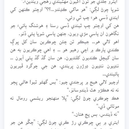
شوڀا چوڻ لڳي: ”هو ماکي ڪڍندو…؟؟“ اوچتو ڪنهن کي
ايندي ڏسي هوءَ چپ ٿي وئي.
هن کي اوچتو چپ ٿيندي ڏسي رسنا ۽ هوشنگ ٻائيءَ جو
نگاهون ان پاسي مڙي ويون، جنهن پاسي شوڀا پئي ڏٺو.
اهو لالي هو… جيڪو ٽن چئن ڇوڪرين سان کل ڀوڳ
ڪندي پارڪ ۾ اچي رهيو هو … ۽ اهي ڇوڪريون به هن
سان کيچل ڪنديون کلنديون، هن سان گڏ گڏ پئي آيون …
ننڍيون ننڍيون ڊوڙون ڀريندي، هن جي چوگرد ڦيريون
پائيندي…
اوچيو لالي هيج ۾ ڀرجندي چيو: ”بس گهڻو ٿيو! هاڻي ڀڄو
نه ته هڪڙو هٿ ڏيندوسانوَ.“
هڪ ڇوڪري چوڻ لڳي: ”ڀلا منهنجو ريشمي رومال ته
موٽائي ڏي.“
”نه ڏيندس، بس ڀڄ هتان.“
ايتري ۾ ٻي ڇوڪري رڙ ڪري چوڻ لڳي: ”چڱو هن جو
رومال نه ٿو ڏئين، پر منهنجو اسڪارف ته واپس ڪر.“