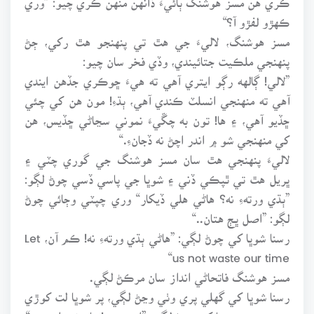
ڪهڙو لفڙو آ؟“
مسز هوشنگ، لاليءَ جي هٿ تي پنهنجو هٿ رکي، ڄڻ
پنهنجي ملڪيت جتائيندي، وڏي فخر سان چيو:
”لالي! ڳالهه رڳو ايتري آهي ته هيءَ ڇوڪري جڏهن ايندي
آهي ته منهنجي انسلٽ ڪندي آهي، ٻڌءِ! مون هن کي چئي
ڇڏيو آهي، ۽ ها! تون به چڱيءَ نموني سڃاڻي ڇڏيس، هن
کي منهنجي شو ۾ اندر اچڻ نه ڏجانءِ.“
لاليءَ پنهنجي هٿ سان مسز هوشنگ جي گوري چٽي ۽
ڀريل هٿ تي ٿپڪي ڏني ۽ شوڀا جي پاسي ڏسي چوڻ لڳو:
”ٻڌي ورتهءِ نه؟ هاڻي هلي ڏيکار“ وري چپٽي وڄائي چوڻ
لڳو: ”اصل ڀڄ هتان..“
رسنا شوڀا کي چوڻ لڳي: ”هاڻي ٻڌي ورتهءِ نه! ڪم آن، Let
us not waste our time“
مسز هوشنگ فاتحاڻي انداز سان مرڪڻ لڳي.
رسنا شوڀا کي گهلي پري وٺي وڃڻ لڳي، پر شوڀا لت کوڙي
بيهي رهي، رسنا کي چوڻ لڳي: ”اون هون! مان نه هلنديس.“