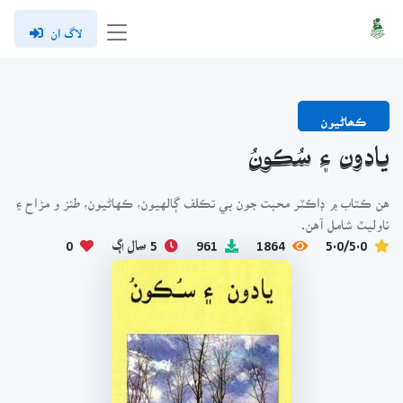
لاگ ان
ڪھاڻيون
يادون ۽ سُڪونُ
هن ڪتاب ۾ ڊاڪٽر محبت جون بي تڪلف ڳالهيون، ڪهاڻيون، طنز و مزاح ۽
ناوليٽ شامل آهن.
5.0/5.0
1864
961
5 سال اڳ
0