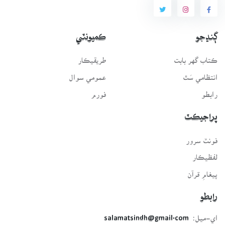
ڳنڍجو
ڪميونٽي
ڪتاب گهر بابت
طريقيڪار
انتظامي سَٿ
عمومي سوال
رابطو
فورم
پراجيڪٽ
فونٽ سرور
لفظيڪار
پيغامِ قرآن
رابطو
اي-ميل:
salamatsindh@gmail.com