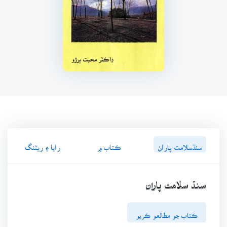
سنڌسلامت پاران
ڪتاب ۾
رايا ۽ ريٽنگ
سنڌ سلامت پاران
ڪتاب جو مطالعو ڪريو