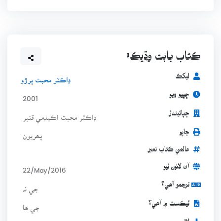
ڪتاب بابت وڌيڪ:
ليکڪ
ڊاڪٽر محبت ٻرڙو
ڇپيو ويو
2001
ڇپائيندڙ
ڊاڪٽر محبت اڪيڊمي قنبر
ڇاپو
پھريون
عالمي ڪتاب نمبر
آن لائين ٿيو
22/May/2016
ترجمو آھي؟
جي نہ
ٽيڪسٽ ۾ آھي؟
جي ھا