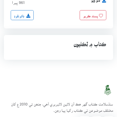
لاٿو ويو
961 ڀيرا
ڊائونلوڊ
پسند ڪريو
ڪتاب ۾ ٽِڪليون
سنڌسلامت ڪتاب گهر ھڪ آن لائين لائبريري آھي، جنھن تي 2010ع کان
مختلف موضوعن تي ڪتاب رکيا پيا وڃن.