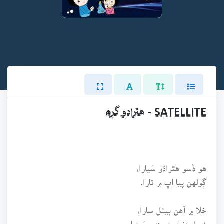
SATELLITE - هٿرادو گرھ
هو ڏسو هٿراڌو سَيارا،
ڳولهن پيا اڀ ۾ تارا.
خلا ۾ آهن بيٺل سارا،
ٺهيل دنيا جا سندر سَيارا.