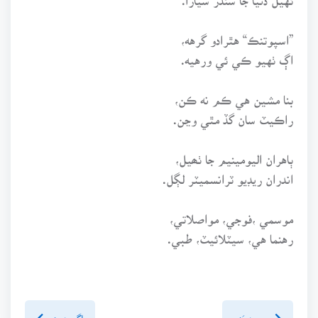
”اسپوتنڪ“ هٿرادو گرهه،
اڳ ٺهيو ڪي ئي ورهيه.
بنا مشين هي ڪم نه ڪن،
راڪيٽ سان گڏ مٿي وڃن.
ٻاهران اليومينيم جا ٺھيل،
اندران ريڊيو ٽرانسميٽر لڳل.
موسمي ،فوجي، مواصلاتي،
رهنما هي، سيٽلائيٽ، طبي.
پويون پَنو
اڳيون پنو