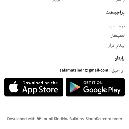
پراجيڪٽ
فونٽ سرور
لفظيڪار
پيغامِ قرآن
رابطو
اي-ميل:
salamatsindh@gmail.com
Developed with ❤️ for all Sindhis. Build by
SindhSalamat
team