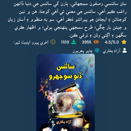
سان سائنسي وصفون سمجهائي، ٻارن کي سائنس جي دنيا ڏانهن
راغب ڪيو آهي. سائنس جي معنيٰ ئي آهي کوجنا، هن ۾ نين
کوجنائن ۽ ايجادن جو پيرائتو ذڪر آهي. سو به منظوم ۽ آسان زبان
۾ جيئن ٻار چڱيءَ طرح سمجهي پنهنجي ٻوليءَ ۾ اظهار ڪري
سگهن ۽ اڳتي وڌن ۽ ترقي ڪن.
4.5/5.0
3955
1109
آخري ڀيرو اپڊيٽ ٿيو:
آزاد بخاري
ڇاپو پھريون