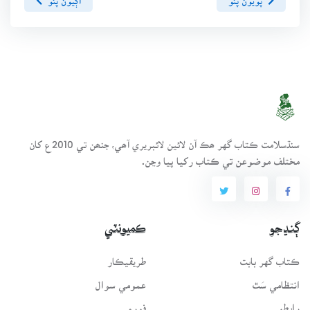
سنڌسلامت ڪتاب گهر ھڪ آن لائين لائبريري آھي، جنھن تي 2010ع کان
مختلف موضوعن تي ڪتاب رکيا پيا وڃن.
ڳنڍجو
ڪميونٽي
ڪتاب گهر بابت
طريقيڪار
انتظامي سَٿ
عمومي سوال
رابطو
فورم