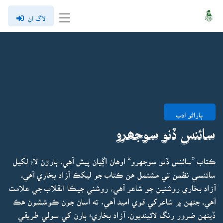
لاگ ان
ٻاراڻو ادب
سائنس ڏنو سوجھرو
ڪتاب ”سائنس ڏنو سوجهرو“ اوهان اڳيان پيش آهي. ٻارڙن لاءِ لکيل
سائنسي نظمن تي مشتمل هن ڪتاب جو ليکڪ آزاد بخاري آهي.
آزاد بخاري روشنين جو شاعر آهي، روشني جيڪا انقلاب جي علامت
آهي. جنهن ۾ شاعرکي قوي اميد آهي، ته اسان جون ڪوششون هڪ
ڏينهن ضرور رنگ لائينديون. آزاد بخاريءَ ٻارن کي سولي طريقي