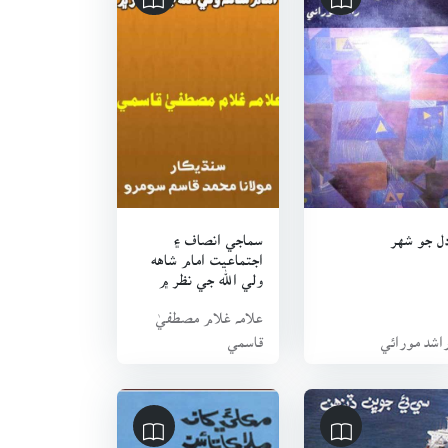
ل جو شهر
سماجي انصاف ۽
اجتماعيت امام شاهه
ولي الله جي نظر ۾
علامہ غلام مصطفيٰ
اشد مورائي
قاسمي