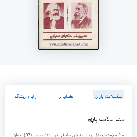
سنڌسلامت پاران
ڪتاب ۾
رايا ۽ ريٽنگ
سنڌ سلامت پاران
سنڌ سلامت ڊجيٽل بوڪ ايڊيشن سلسلي جو ڪتاب نمبر (97) اوهان