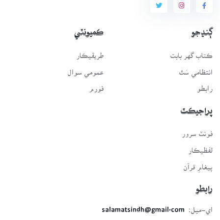
ڳنڍجو
ڪميونٽي
ڪتاب گهر بابت
طريقيڪار
انتظامي سَٿ
عمومي سوال
رابطو
فورم
پراجيڪٽ
فونٽ سرور
لفظيڪار
پيغامِ قرآن
رابطو
اي-ميل:
salamatsindh@gmail.com