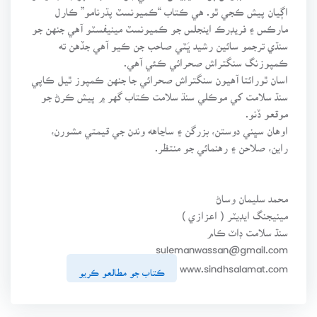
اڳيان پيش ڪجي ٿو. هي ڪتاب “ڪميونسٽ پڌرنامو” ڪارل
مارڪس ۽ فريڊرڪ اينجلس جو ڪميونسٽ مينيفسٽو آهي جنهن جو
سنڌي ترجمو سائين رشيد ڀَٽي صاحب جن ڪيو آهي جڏهن ته
ڪمپوزنگ سنگتراش صحرائي ڪئي آهي.
اسان ٿورائتا آهيون سنگتراش صحرائي جا جنهن ڪمپوز ٿيل ڪاپي
سنڌ سلامت کي موڪلي سنڌ سلامت ڪتاب گهر ۾ پيش ڪرڻ جو
موقعو ڏنو.
اوهان سڀني دوستن، بزرگن ۽ ساڃاهه وندن جي قيمتي مشورن،
راين، صلاحن ۽ رهنمائي جو منتظر.
محمد سليمان وساڻ
مينيجنگ ايڊيٽر ( اعزازي )
سنڌ سلامت ڊاٽ ڪام
sulemanwassan@gmail.com
www.sindhsalamat.com
ڪتاب جو مطالعو ڪريو