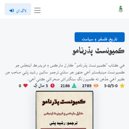
لاگ ان
تاريخ، فلسفو ۽ سياست
ڪميونسٽ پڌرنامو
هي ڪتاب “ڪميونسٽ پڌرنامو” ڪارل مارڪس ۽ فريڊرڪ اينجلس جو
ڪميونسٽ مينيفسٽو آهي جنهن جو سنڌي ترجمو سائين رشيد ڀَٽي صاحب جن
ڪيو آهي جڏهن ته ڪمپوزنگ سنگتراش صحرائي ڪئي آهي.
5.0/5.0
2789
2186
5 سال اڳ
0