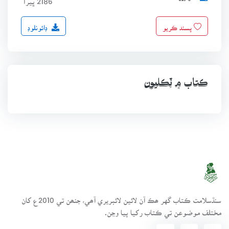
ڊائونلوڊ
پسند ڪريو
ڪتاب ۾ ٽِڪليون
سنڌسلامت ڪتاب گهر ھڪ آن لائين لائبريري آھي، جنھن تي 2010ع کان
مختلف موضوعن تي ڪتاب رکيا پيا وڃن.