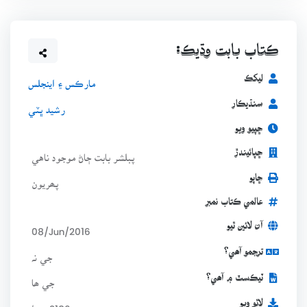
ڪتاب بابت وڌيڪ:
ليکڪ
مارڪس ۽ اينجلس
سنڌيڪار
رشيد ڀٽي
ڇپيو ويو
ڇپائيندڙ
پبلشر بابت ڄاڻ موجود ناهي
ڇاپو
پھريون
عالمي ڪتاب نمبر
آن لائين ٿيو
08/Jun/2016
ترجمو آھي؟
جي نہ
ٽيڪسٽ ۾ آھي؟
جي ھا
لاٿو ويو
2186 ڀيرا