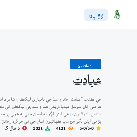
ڀاڱا
ڪھاڻيون
عبادت
هي ڪتاب “عبادت” هند ۽ سنڌ جي نامياري ليکڪا ۽ شاعره ان
عرصي کان سوشل ميڊيا ذريعي هند ۽ سنڌ جي ليکڪن کي ملاي
سندس ڪهاڻيون پڙهي ايئن لڳو ته انسان جتي به هجي پر مع
پڙهي ايئن لڳو ڄڻ سڀ ڪهاڻيون اسان جي ئي چوگرد رهندڙ 
5.0/5.0
4121
1021
5 سال اڳ