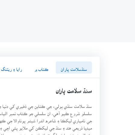
سنڌسلامت پاران
ڪتاب ۾
رايا ۽ ريٽنگ
سنڌ سلامت پاران
سنڌ سلامت سنڌي ٻوليء جي ڪتابن جي ذخيري کي دنيا ج
جي نامياري ليکڪا ۽ شاعره اندرا شبنم پوناوالا جي 
ميڊيا ذريعي هند ۽ سنڌ جي ليکڪن کي ملايو پئي اچي ۽
ڪهاڻيون پڙهي ايئن لڳو ته انسان جتي به هجي پر معاش