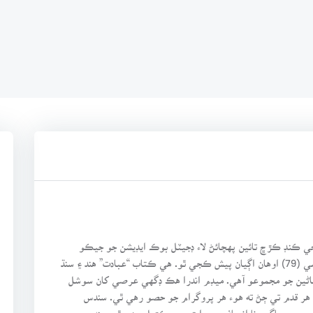
ي ڪنڊ ڪڙڇ تائين پهچائڻ لاء ڊجيٽل بوڪ ايڊيشن جو جيڪو
سلسلو شروع ڪيو آهي، ان سلسلي جو ڪتاب نمبر اڻياسي (79) اوهان اڳيان پيش ڪجي ٿو. هي ڪتاب “عبادت” هند ۽ سنڌ
ڪهاڻين جو مجموعو آهي. ميڊم اندرا هڪ ڊگهي عرصي کان سوشل
 هر قدم تي ڄڻ ته هوء هر پروگرام جو حصو رهي ٿي. سندس
ري جي ساڳين نا انصافين، روايتن ۾ جڪڙيل رهي ٿو. سندس