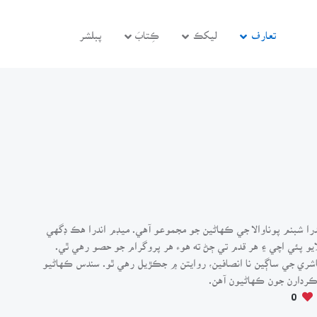
تعارف
ليکڪ
ڪِتابَ
پبلشر
درا شبنم پوناوالا جي ڪهاڻين جو مجموعو آهي. ميڊم اندرا هڪ ڊگهي
و پئي اچي ۽ هر قدم تي ڄڻ ته هوء هر پروگرام جو حصو رهي ٿي.
اشري جي ساڳين نا انصافين، روايتن ۾ جڪڙيل رهي ٿو. سندس ڪهاڻيو
ڪردارن جون ڪهاڻيون آهن.
0