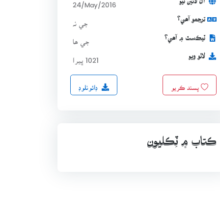
آن لائين ٿيو
24/May/2016
ترجمو آھي؟
جي نہ
ٽيڪسٽ ۾ آھي؟
جي ھا
لاٿو ويو
1021 ڀيرا
ڊائونلوڊ
پسند ڪريو
ڪتاب ۾ ٽِڪليون