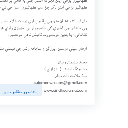
ڪهاڻيو پڙهي ايئن لڳو ڄڻ سڀ ڪهاڻيون اسان جي ئي چ
مان ٿورائتو آهيان منهنجي ڀاءُ ۽ پياري دوست غلام قم
جي ڪتابن جي ذخيري کي ڪمپيوٽر تي سهيڙڻ واري هن 
نظاماڻيءَ جا جنهن خوبصورت ٽائيٽل ٺاهي موڪليو.
اوهان سڀني دوستن، بزرگن ۽ ساڃاهه وندن جي قيمتي مشو
محمد سليمان وساڻ
مينيجنگ ايڊيٽر ( اعزازي )
سنڌ سلامت ڊاٽ ڪام
sulemanwassan@gmail.com
www.sindhsalamat.com
ڪتاب جو مطالعو ڪريو