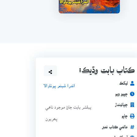
ڪتاب بابت وڌيڪ:
ليکڪ
اندرا شبنم پوناوالا
ڇپيو ويو
ڇپائيندڙ
پبلشر بابت ڄاڻ موجود ناهي
ڇاپو
پھريون
عالمي ڪتاب نمبر