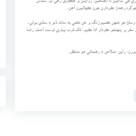
وگرد رهندڙ ڪردارن جون ڪهاڻيون آهن.
بر وساڻ جو جنهن ڪمپوزنگ ۾ هن دفعي به ساٿ ڏنو ۽ سنڌي ٻوليء
سفر ۾ پنهنجو ڪردار ادا ڪيو. لک قرب پياري دوست آصف رضا
رن، راين، صلاحن ۽ رهنمائي جو منتظر.