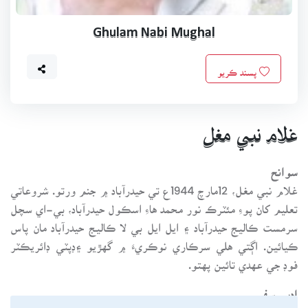
Ghulam Nabi Mughal
پسند ڪريو
غلام نبي مغل
سوانح
غلام نبي مغل، 12مارچ 1944ع تي حيدرآباد ۾ جنم ورتو. شروعاتي
تعليم کان پوءِ مئٽرڪ نور محمد هاءِ اسڪول حيدرآباد، بي-اي سچل
سرمست ڪاليج حيدرآباد ۽ ايل ايل بي لا ڪاليج حيدرآباد مان پاس
ڪيائين. اڳتي هلي سرڪاري نوڪريءَ ۾ گهڙيو ۽ڊپٽي ڊائريڪٽر
فوڊ جي عهدي تائين پهتو.
ادبي سفر