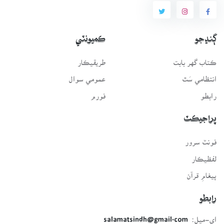
ڳنڍجو
ڪميونٽي
ڪتاب گهر بابت
طريقيڪار
انتظامي سَٿ
عمومي سوال
رابطو
فورم
پراجيڪٽ
فونٽ سرور
لفظيڪار
پيغامِ قرآن
رابطو
اي-ميل:
salamatsindh@gmail.com