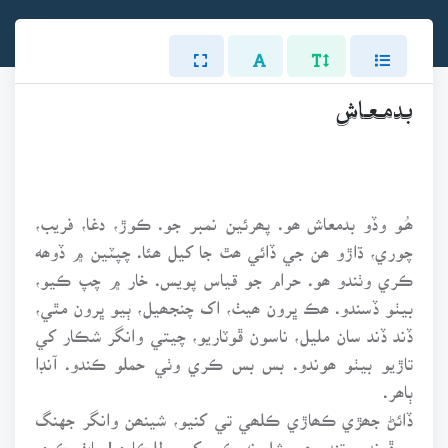
بـدمـعـاش
ھُـو وڏو بدمعاش ھو. پھرئين نمبر جو. ڪوڙ، دغا، فريب،
چوري، ڌاڙو ھن جي ڏائي ھٿ جا کيل ھئا. چپٽين ۾ ڏوھه
ڪري وٺندو ھو. حرام جو قياس پويس. خار ۾ چپ ڪيو،
بيٺو ڏسندو. ھڪ ڀرون ھيٺ، اک چنجھيل، ٻيو ڀرون مٿي،
ڏند ڏند سان مليل، ناسون ڦوٽاريو، چيتي وانگر شڪار کي
تاڙيو بيٺو ھوندو. بس بس ڪري وٺي حملو ڪندو. آنڊا
ٻاھر.
ڏائڻ جھڙي ڪھاڙي ڪلھي تي کنيو، شينھن وانگر جهنگ
۾ ڦرندو وتندو ھو. شل نه ڪير کيس للڪاري! ماٺ ڪري