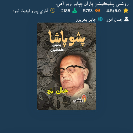
روشني پبليڪيشن پاران ڇپايو ويو آهي.
4.5/5.0
5793
2185
آخري ڀيرو اپڊيٽ ٿيو:
جمال ابڙو
ڇاپو پھريون