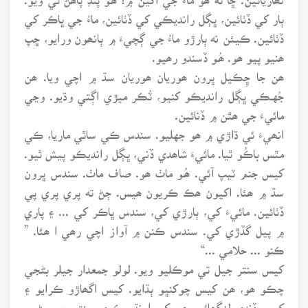
ٻار کي ڏٺائين، ڀڳل رانديڪي کي ڏٺائين، ماءُ جي ڀاڪر کي
ڏٺائين. ڪيئن نه ٻارڙو ماءُ جي ڳچيءَ ۾ ٻانھون ورايو، ڇپ
ھنيو پيو ھو. ھُـو ڏسندو رھيو.
ھن جا ڇِڪيل ڀرون ھوريان ھوريان سڌ ۾ اچي ويا. ھن
جُهـڪي ڀڳل رانديڪو کنيو، ٽُڪر ميڙي اڳتي وڌيو. وڃي
مائيءَ جي ھٿن ۾ ڏنائين.
انھيءَ ئي ڌاڙي ۾ ھو جهليو. سندس ڪي ساٿي ماريا، ڪي
مٿس باڪُو ٿيا. مائيءَ شاھدي ڏني، ڀڳل رانديڪو پيش ٿيو.
کيس جنم ٽيپ آئي. ھُـو ماٺ ھو. صاف ماٺ. سندس ڀرون
سڌ ۾ ھئا. اکيون ھڪ ڪريون ھيس. ڄڻ ته پري پري پي
ڏٺائين. مائيءَ کي، ٻارڙي کي، سندس ڀاڪر کي ... ۽ پاري
۾ پيل گڏڙي کي. سندس ڪنن ۾ آواز اچي رھي ا ھئا. ”
ڪنو ... حلامي ...“
کيس سنتر جيل تي موڪليو ويو. لولو جمعدار جيلر بڻجي
چڪو ھو، ھن کيس چوکنڀو ٻڌايو. کيس اگھاڙو ڪرايو ۽
کيس ڏنڊي لنگھائي. ھن کي اونڌو ڪري سنتر جي وڻ ۾