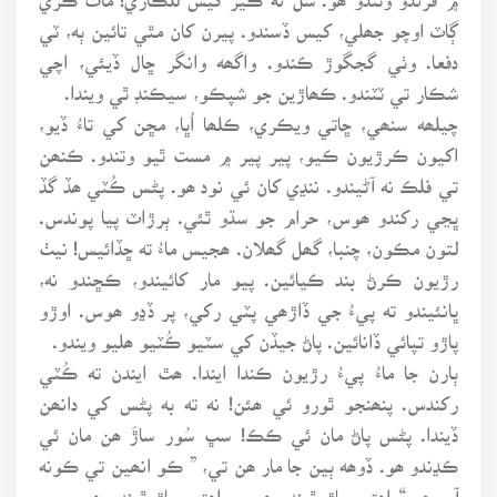
ڳاٽ اوچو جھلي، کيس ڏسندو. پيرن کان مٿي تائين ٻه، ٽي
دفعا. وٺي گجگوڙ ڪندو. واگھه وانگر ڇال ڏيئي، اچي
شڪار تي ٽٽندو. ڪھاڙين جو شپڪو، سيڪنڊ ٿي ويندا.
چيلھه سنھي، ڇاتي ويڪري، ڪلھا اُڀا، مڇن کي تاءُ ڏيو،
اکيون ڪرڙيون ڪيو، پير پير ۾ مست ٿيو وتندو. ڪنھن
تي فلڪ نه آڻيندو. ننڍي کان ئي نود ھو. پڻس ڪُٽي ھڏ گڏ
ڀڃي رکندو ھوس، حرام جو سڌو ٿئي. ٻرڙاٽ پيا پوندس.
لتون مڪون، چنبا، گھل گھلان. ھجيس ماءُ ته ڇڏائيس! نيٺ
رڙيون ڪرڻ بند ڪيائين. پيو مار کائيندو، ڪڇندو نه،
ڀانئيندو ته پيءُ جي ڏاڙھي پٽي رکي، پر ڏڍو ھوس. اوڙو
پاڙو تپائي ڏانائين. پاڻ جيڏن کي سٽيو ڪُٽيو ھليو ويندو.
ٻارن جا ماءُ پيءُ رڙيون ڪندا ايندا. ھٿ ايندن ته ڪُٽي
رکندس. پنھنجو ٿورو ئي ھئن! نه ته به پڻس کي دانھن
ڏيندا. پڻس پاڻ مان ئي ڪڪ! سڀ سُور ساڙَ ھن مان ئي
ڪڍندو ھو. ڏوھه ٻين جا مار ھن تي، ” ڪو انھين تي ڪونه
آيو ھو.“ اھڙو ساڙ ٿيندو ھوس، اھڙو ساڙ ٿيندو ھوس ...