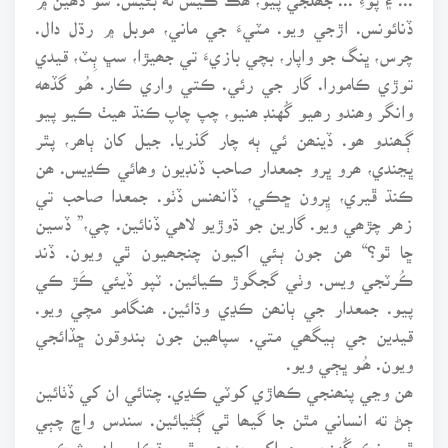
ڏنائونس. اڙجي ويو. مٽيءَ جي ماني، موبل ۾ رڌل دال.
چرس، ڀنگ جو واپار، بچي بازيءَ تي جھيڙا، سڀ ٻِٽ، قيدي
توڙي ڪامورا. گار جي رئي. ڪتي واري ڪار. ھُـو گڏھه
وانگر وھندو رھيو گُهنڊ ھنيو، چپ چاپ ڪنڌ ھيٺ ڪيو پيو
ڳـھندو ھو. ڏينھن ئي ٻه چار گذريا. جيل کان ٻاھر، پٿر
ڀڃندي، ھرو ڀرو جمعدار صاحب ڏنڊيون وھائي ڪڍيس. ھن
ڪنڌ ڦيري، ڀِرون ڇڪي، ڏانھنس ڏٺو. جمعدا صاحب تي
زھر چڙھي ويو. گارين جو ڌوڙيو لاهي ڏنائين. چي،” ڏسين
ڇا ٿو؟“ ھن جون ٻئي اکيون چنجھيون ٿي ويون. ڏند
ڪُرٽجي ويس. وٺي گجگوڙ ڪيائين. ٽپو ڏيئي ڪَڙ ڪي
پيو. جمعدار جي ٻانھن ڪڍي وڌائين. ھنگامو مچي ويو.
قيدين جي ٻيگھي متي. سپاھين جون بندوقون ڇڏائجي
ويون. ھُـو ڀڄي ويو.
ھن وڃي پنھنجي ڪھاڙي کوٽي ڪڍي. چتائي ان کي ڏٺائين
ڄڻ ته انساني مٿن جا گيھا ٿي ڳڻيائين. سندس واڇ چٻي
ٿي، نڪ گُهنجيو ۽ اک چنجھي ٿي. ڌڪار مان مشڪيو.