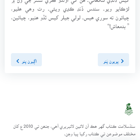
لڙڪايو ويو. سندس ڏنڊ ڪڍي ويئي. رت وھي ھليو،
چيائون ته سوري ھيس. لولي جيلر کيس ٿڏو ھنيو، چيائين،
” بدمعاش!“
پويون پَنو
اڳيون پنو
سنڌسلامت ڪتاب گهر ھڪ آن لائين لائبريري آھي، جنھن تي 2010ع کان
مختلف موضوعن تي ڪتاب رکيا پيا وڃن.