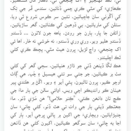
ڪھاڙيءَ کي مٿي ڪري چمي ڏنائين، سندس ڦَـر جي تِک
کي آڱوٺي سان جاچيائين. نئين سر ڪوس شروع ٿي ويا.
ستلن کي ماريائين. بي ڏوھين کي ڪٺائين. گھر ساڙيائين.
زائفن جا پار، ٻارن جو رودن. باھه جون لاٽون ... ڏسندو
ڏسندو ھليو ويو. وري وري ڏسندو، نه خوشي نه خار. اھا ئي
اک چنجھي، واڇ لڙيل، ڀرون ھيٺ مٿي. پچڪ ڪري کڻي
ٿڪ اڇليندو.
ھڪ لڱا ڏينھن ڏٺي جو ڌاڙو ھنيائين، سڄي گھر کي کڻي
مٺ ۾ ڪيائين. جو جتي سو تتي ھيسيل ۽ چُپ. ھي ڳاٺ
اوچو ڪيو، ڀرون تاڻيون، پئي آيو ۽ ويو. اڱڻ ۾ ھلندي پير
ھيٺان ڪو رانديڪو اچي ويس. اڍائي سالن جي ٻار ماءُ جي
ڪڇ تان دانھن ڪئي، ”ڪِنو حلامي!“ ھن مُـڙي ڏٺو. ماءُ
جھٽڪو ڏيئي ٻار جي وات تي ھٿ ڏنو، کڻي ڇاتيءَ سان
چنبڙايائين. ويچاريءَ جي اکين ۾ پاڻي ڀرجي آيو. ٻار کي
اڃا به ڇاتيءَ سان سوگھو ڪيائين. اکيون کڻي ھن ڏانھن
نھاريائين. ڇا ته ھو ماءُ جي اکين ۾! ھُـو پنڊ پاھڻ ٿي ويو.