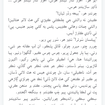
ڏاڍو ساڙيندو ھوس.
چوندو ھو، ”بيھه وڏو ٿيان!“
ڪيئن نه واڻئي جي چلڪڻي ڪپڙي کي ھٿ لاتو ھئائين!
واڻئي چماٽ وھائي ڪڍيس. پڻس به کڻي چنبو ھنيس. پيءُ
تي ڏاڍي ڪاوڙ آيس.
”ڀيڻسان سُوئر!“ ننڍو ھو، سُور پي ويو.
ڇورو ڇِنو، ميرو چولو، ڦاٽل پٽڪو. ان لپ ڪانه جو شيء
وٺي. ٻيا ٻار جھول ڀريو، چوس چوس ڪيو، گُگهڙا وٺيو، پيا
پورائيندا ھئا. ھيءُ اڪيلو مٿي تي ٻانھن رکيو، اکيون
ڦاڙيون، بيٺو ڏسندو. ٺڪر جو جنڊ، ٺڪر جي گاڏي، ٺڪر
جو اُٺ، ناڪيليءَ سان. دل چوندي ھيس ته ھٿ لائي ڏسان.
پر ڪير ٿو ڪنھن کي ھٿ لائڻ ڏئي! نڪ جي چوٽڙي ڳاڙهي
ٿي پونديس. وٺي ھڪ پاسي ڀڄندو. ڪنڊ ۾ منھن ڪري،
ڀت تي لڪا پائيندي. پيو چَپ ڪڍندو ۽ سِنگھه اگھندو.
سِڪي سِڪي رانديڪو چورايائين. سانڍيو پيو سانڍيندو
ھوس، لڪي لڪي راند ڪندو ھوس. ننڍڙو ڪافور جو