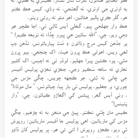
به اوتري جي اوتري، نه گھٽجي، نه وڌي. کيس ھڪ ڪتو
ھو، گلر ڪري پاليو ھئائين، اھو مئو ته روئي ويٺو.
ھڪ وار جهلجي پيو. گـھلي آيس ٿاڻي تي، اڃا ڪچو ھو
ڊڄي ويو، چي، ”الله سائين ھي ڀيرو ڇڏاءِ ته توبھه ڪيم! “
پر جڏھن کيس مرچ وڌائون ۽ مُـٽ پياريائونس، تڏھن ڊپ
لھي ويس. اھوئي ھڪ ڀرون ھيٺ، اک چنجھي، ٻيو ڀرون
مٿي. پوءِ ڪئين ڀيرا جهليو، لوڏو ئي نه اچيس. اک کڻيو
نھاري ته ساھه سُڪيو وڃي. جـھڙي تـھڙي پوليس آفيسر
جي ڇاتي نه ٿئي، جو ڪجهه چويس. چڱي مڙس جي
چوريءَ ۾ جھليو. پوليس تي بار پيا. چيائونس، ” مال موٽاءِ!“
. وٺي آيس گھر، ڀيڻس کي اگھاڙو ڪيائون، چي، ”وار
پٽينس!“
ڪيس مان ڇُٽي نڪتو. ڀيڻ جي منھن به نه چڙھيو. چڱي
مڙس کي ماريائين، اھي پوليس جا آفيسر ماريائين؛ روپوش
ٿي ويو. ڪھڙو روپوش ! اتي ئي ھو، پر پوليس کان ڏاڍو
ھو، ڏھڪاءُ وجھي ڇڏيائين.