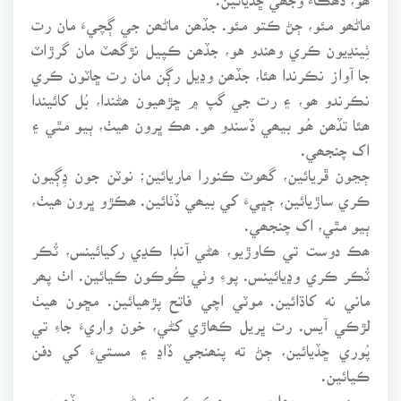
ماڻھو مئو، ڄڻ ڪتو مئو. جڏھن ماڻھن جي ڳچيءَ مان رت
ٺِينڍيون ڪري وھندو هو، جڏھن ڪپيل نڙگھٽ مان گرڙاٽ
جا آواز نڪرندا ھئا، جڏھن وڍيل رڳن مان رت ڇاٽون ڪري
نڪرندو ھو، ۽ رت جي گپ ۾ ڇڙھيون ھڻندا، بُل کائيندا
ھئا تڏھن ھُـو بيھي ڏسندو ھو. ھڪ ڀرون ھيٺ، ٻيو مٿي ۽
اک چنجھي.
ڄڃون ڦريائين، گھوٽ ڪنورا ماريائين؛ نوٽن جون ڍِڳيون
ڪري ساڙيائين، ڄڀيءَ کي بيھي ڏٺائين. ھڪڙو ڀرون ھيٺ،
ٻيو مٿي، اک چنجھي.
ھڪ دوست تي ڪاوڙيو، ھڻي آنڊا ڪڍي رکيائينس، ٽُڪر
ٽُڪر ڪري وڍيائينس. پوءِ وٺي ڪُوڪون ڪيائين. اٺ پھر
ماني نه کاڌائين. موٽي اچي فاتح پڙھيائين. مڇون ھيٺ
لڙڪي آيس. رت ڀريل ڪھاڙي کڻي، خون واريءَ جاءِ تي
پُوري ڇڏيائين، ڄڻ ته پنھنجي ڏاڍ ۽ مستيءَ کي دفن
ڪيائين.
... ۽ پوءِ ... جھلجي پيو، ھڪ ڪيس نه بڻيس. سو ڏھين ۾