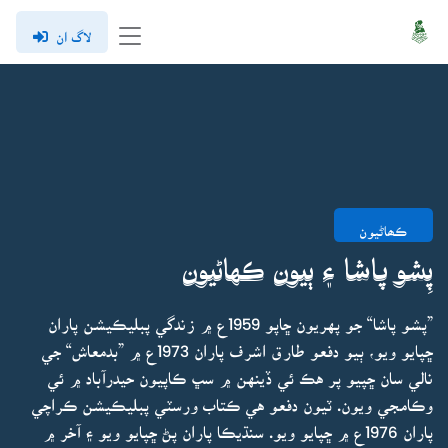
لاگ ان
ڪھاڻيون
پِشو پاشا ۽ ٻيون ڪهاڻيون
”پشو پاشا“ جو پهريون ڇاپو 1959ع ۾ زندگي پبليڪيشن پاران
ڇپايو ويو، ٻيو دفعو طارق اشرف پاران 1973ع ۾ ”بدمعاش“ جي
نالي سان ڇپيو پر هڪ ئي ڏينهن ۾ سڀ ڪاپيون حيدرآباد ۾ ئي
وڪامجي ويون. ٽيون دفعو هي ڪتاب ورسٽي پبليڪيشن ڪراچي
پاران 1976ع ۾ ڇپايو ويو. سنڌيڪا پاران پڻ ڇپايو ويو ۽ آخر ۾