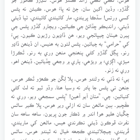
گُڏڙو، وڏين اکين سان، ڄڻ ته ڀاءُ ھوس. ڪيئن نه پڻس
کسي ورتس! سڏڪا ڀريندي، مار کائيندي کائيندي، ٽپا ڏيئي
ڏيئي، رانديڪو ڇڏائڻ جي ڪيائين. ويچارو گڏڙو پڻس جي
پيرن ھيٺان چيڀاٽجي ويو، ھن ڏاڍيون رڙيون ڪيون. پيءُ
کي ”حرامي“ به چيائين. پڻس لتون به ھنيس. ان ڏينھن ڏاڍو
رنو، ڀڳل گڏڙو کڻي پنھنجي منھن وري به رنو. ٽُڪرڙا
ميڙي، اڳڙيءَ ۾ ويڙھي، پاري ۾ وجھي ڇڏيائين. ڏينھن اھو،
وري نه رُنو.
پيءُ ته ڏٺي نه وڻندو ھوس. ڀلا لِڱن جو ڪھڙو ٽُڪر ھوس،
جنھن تي پڻس جا پادر نه وسيا ھئا. وڏو ٿيو ته لٺ کڻي
کنيائين، چي، ”متان آيو آھين! “پِڻس سمجھي ويو، وري نه
ڪُڇيو. ٻين ماڻھن سان ته ازلي وير ھوس. ڀلا ڪير ساڻس
چڱيان ھليو ھو! اندر ۾ ڌڪار جون ڀريون، ساھه ساھه سان
نفرت ڦوڪون ڏيئي نڪرندي ھيس. ماڻھن کي ماريندي،
ڦُريندي، چيچلائيندي ڪجھه خيال نه ٿيندو ھوس. ساڻس
ڪو گھٽايو ھئائون! نفرت سان ٽمٽار، ڪيتري به ڪڍي، ته