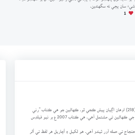
موشيءَ سان پڄي نه سگهندين.
1
سنڌ سلامت ڊجيٽل بوڪ ايڊيشن سلسلي جو ڪتاب نمبر (218) اوهان اڳيان پيش ڪجي ٿو. ڪهاڻين جو هي ڪتاب ”رني
ڪوٽ جو خزانو “ نامياري ليکڪ ۽ ڪهاڻيڪار امر جليل جي ڪهاڻين تي مشتمل آهي. هي ڪتاب 2007ع ۾ نيو فيلڊس
جاج تي حمله آور ٿيندو آهي. هو لکيل ۽ اُچاريل هر لفظ تي اُلر