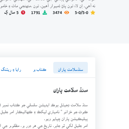
نه آهي. اِن لاءِ تون پاڻ ذميوار آهين. تون ،منهنجي ماٺ ۽ خا
5.0/5.0
3474
1791
5 سال اڳ
سنڌسلامت پاران
ڪتاب ۾
رايا ۽ ريٽنگ
سنڌ سلامت پاران
پبليڪيشن پاران ڇپايو ويو.
امر جليل لکي ٿو جابر، تاريخ جي هر دور ۾، مظلوم جي احت