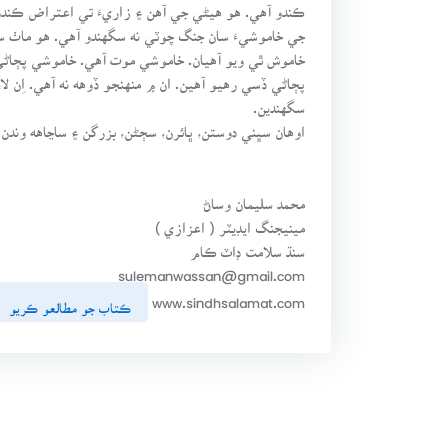
ڪندو آهي. هو هيڻي جي آهن ۽ زاريءَ تي اعتراض ڪندو 
جي خاموشيءَ سان جنگ چوٽي نه سگهندو آهي. هو ماٺ سا
خاموش ٿي ويو آهيان. خاموشي موت آهي. خاموشي پڄاڻيء
پڄاڻي ڏسي رهيو آهين. ان ۾ منهنجو ڏوهه نه آهي. اِن لاء
سگهندين.
اوهان سڀني دوستن، ڀائرن، سڄڻن، بزرگن ۽ ساڃاهه وندن
محمد سليمان وساڻ
مينيجنگ ايڊيٽر ( اعزازي )
سنڌ سلامت ڊاٽ ڪام
sulemanwassan@gmail.com
www.sindhsalamat.com
ڪتاب جو مطالعو ڪريو