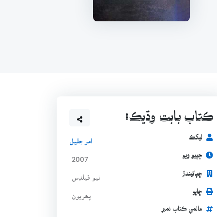
ڪتاب بابت وڌيڪ:
ليکڪ
امر جليل
ڇپيو ويو
2007
ڇپائيندڙ
نيو فيلڊس
ڇاپو
پھريون
عالمي ڪتاب نمبر