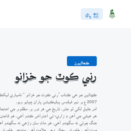
ڀاڱا
ڪھاڻيون
رني ڪوٽ جو خزانو
ڪهاڻين جو هي ڪتاب ”رني ڪوٽ جو خزانو “ نامياري ليکڪ
2007ع ۾ نيو فيلڊس پبليڪيشن پاران ڇپايو ويو.
امر جليل لکي ٿو جابر، تاريخ جي هر دور ۾، مظلوم جي احتجاج 
هو هيڻي جي آهن ۽ زاريءَ تي اعتراض ڪندو آهي. هو قاعدن 
جنگ چوٽي نه سگهندو آهي. هو ماٺ سان وڙهي نه سگهندو آهي
موت آهي. خاموشي پڄاڻيءَ جي علامت آهي. منهنجي خاموشيءَ