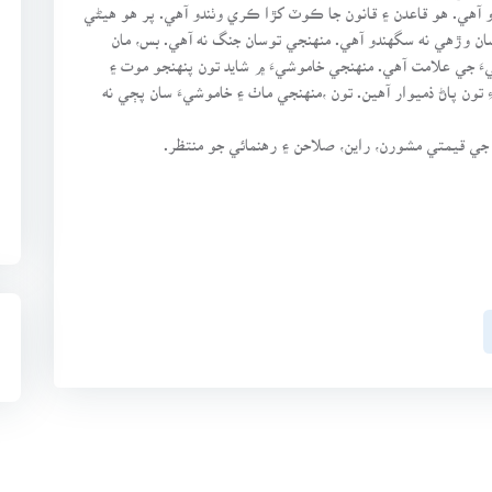
آهي. هو قاعدن ۽ قانون جا ڪوٽ کڙا ڪري وٺندو آهي. پر هو هيڻي
ن وڙهي نه سگهندو آهي. منهنجي توسان جنگ نه آهي. بس، مان
َ جي علامت آهي. منهنجي خاموشيءَ ۾ شايد تون پنهنجو موت ۽
ِ تون پاڻ ذميوار آهين. تون ،منهنجي ماٺ ۽ خاموشيءَ سان پڄي نه
 جي قيمتي مشورن، راين، صلاحن ۽ رهنمائي جو منتظر.