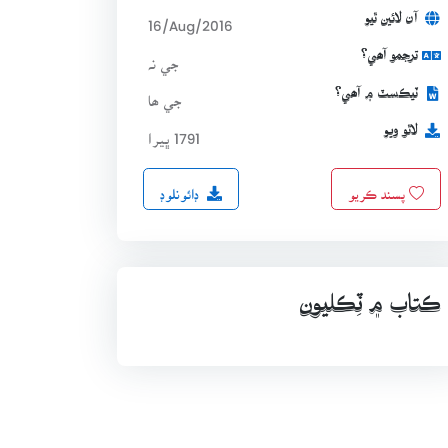
آن لائين ٿيو
16/Aug/2016
ترجمو آھي؟
جي نہ
ٽيڪسٽ ۾ آھي؟
جي ھا
لاٿو ويو
1791 ڀيرا
ڊائونلوڊ
پسند ڪريو
ڪتاب ۾ ٽِڪليون