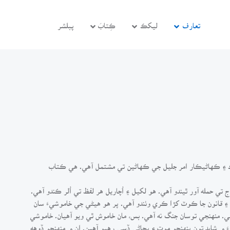
تعارف
ليکڪ
ڪِتابَ
پبلشر
 ۽ ڪهاڻيڪار امر جليل جي ڪهاڻين تي مشتمل آهي. هي ڪتاب
تي حمله آور ٿيندو آهي. هو لکيل ۽ اُچاريل هر لفظ تي اُلر ڪندو آهي.
۽ قانون جا ڪوٽ کڙا ڪري وٺندو آهي. پر هو هيڻي جي خاموشيءَ سان
. منهنجي توسان جنگ نه آهي. بس، مان خاموش ٿي ويو آهيان. خاموشي
 ۾ شايد تون پنهنجو موت ۽ پڄاڻي ڏسي رهيو آهين. ان ۾ منهنجو ڏوهه