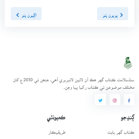
پويون پَنو
اڳيون پنو
سنڌسلامت ڪتاب گهر ھڪ آن لائين لائبريري آھي، جنھن تي 2010ع کان
مختلف موضوعن تي ڪتاب رکيا پيا وڃن.
ڳنڍجو
ڪميونٽي
ڪتاب گهر بابت
طريقيڪار