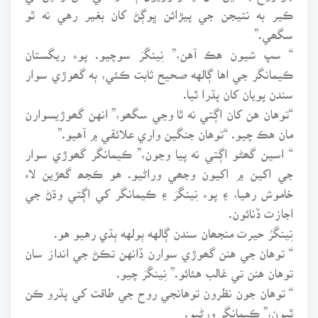
ڪير به نتيجن جي پيڙائن ڀوڳڻ کان بغير رهي نه ٿو
سگھي.”
“ سڀ شيون هڪ آهن،” نِينگَرَ سوچيو. پوء ريگستان
ڪيمانگر جي اها ڳالهه صحيح ثابت ڪئي، ٻه گھوڙي سوار
سندن پويان کان پڌرا ٿيا.
“توهان هن کان اڳتي نه ٿا وڃي سگھو،” انهن گھوڙيسوارن
مان هڪ چيو. “توهان جنگين واري علائقي ۾ آهيو.”
“ اسين گھڻو اڳتي نه پيا وڃون،” ڪيمانگر گھوڙي سوار
جي اکين ۾ اکيون وجھي وراڻيو. هو ڪجھ گھڙين لاء
خاموش رهيا، ۽ پوء نِينگَرَ ۽ ڪيمانگر کي اڳتي وڌڻ جي
اجازت ڏنائون.
نِينگَرُ حيرت منجھان سندن ڳالهه ٻولهه ٻڌي رهيو هو.
“ توهان جي هنن گھوڙي سوارن ڏانهن تڪڻ جي انداز سان
توهان هنن تي غالب هئائو.” نِينگَرَ چيو.
“ توهان جون نظرون توهانجي روح جي طاقت کي پڌرو ڪن
ٿيون،” ڪيمانگر ورڻيو.