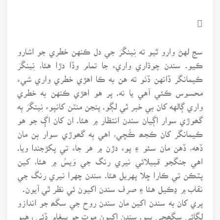

سج لهڻ وارو ٿيو ته نِينگَرَ جي دل ڪنهن خطري جو اشارو
ڪيو. سندن چوڌاري واريء جا تمام وڏا دڙا هئا، نِينگَرَ
ڪيمانگر ڏانهن ڏٺو ته هن به ڪا اهڙي خطري واري شيء
محسوس ڪئي آهي يا نه. پر هو اهڙي ڪنهن به خطري
واري ڳالهه کان بي خبر ٿي لڳو. پنجن منٽن کانپوء نِينگَرَ ٻه
گھوڙي سوار اڳيان سندن انتظار ۾ هئا. ان کان اڳ جو هو
ڪيمانگر کان ڪجھ ڪُڇي، اهي ٻه گھوڙي سوار ٻن مان
ڏهه، ڏهن مان سئو ۽ پوء دڙن ۾ هر جاء تي پکڙجندا ويا.
اهي جنگجو قبيلائي نيري رنگ جي وَيسُ ۾ هئا، کين
پٽڪن تي ڪارا ڇلا پهريل هئا. سندن چهرا نيري رنگ جي
نقاب ۾ ڍڪيل هئا ۽ صرف سندن اکيون ئي نظر ٿي آيون.
پري کان به سندن اکين مان سندن روح جي سگھ جو اندازو
لڳائي سگھجي پيو. سندن اکيون موت جو پيغام ڏئي رهيو