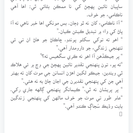
ساڀيان تائين پهچڻ کي نا ممڪن بڻائي ٿي؛ اها آهي
ناڪاميء جو خوف.
“ آءٌ ناڪاميء کان نه ٿو ڊڄان. بس مونکي اها خبر ناهي ته آءٌ
پاڻ کي واءَ ۾ تبديل ڪيئن ڪيان.”
“ اهو ته توکي سکڻو پوندو، ڇاڪاڻ جو هاڻ ان تي ئي
تنهنجي زندگيء جو دارومدار آهي.”
“ پر جيڪڏهن آءٌ اهو نه ڪري سگھيس ته؟”
“ته پوء تون پنهنجي تقدير تائين پهچڻ جي وچ ۾ ئي هلاڪ
ٿي ويندين، جيڪو لکين اهڙن انسانن جي موت کان ته بهتر
آهي جن کي پنهنجي تقديرن جي اڃان ڄاڻ به نه هئي.”
“ پر پريشان نه ٿي،” ڪيمانگر پنهنجي ڳالهه جاري رکي.
“عام طور تي موت جو خوف ماڻهن کي پنهنجي زندگين
بابت وڌيڪ سُجاڳ ڪندو آهي.”
