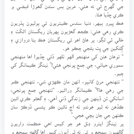
جي گُهرج ئي نه هئي، عربن بس سندن گھوڙا قبضي ۾
ڪري ڇڏيا هئا.
هڪ ڀيرو ٻيهر، دنيا سندس ڪيتريون ئي ٻوليون پڌريون
ڪري رهي هئي؛ ڪجھ گھڙيون پهريان ريگستان اڻکُٽ ۽
خالي ٿي لڳو، پر هاڻ اهو ئي ريگستان هڪ بنا دروازي ۽
ڳِڻکين جي ڀِت بڻجي چڪو هو.
“ توهان هنن کي منهنجو اَلهو تَلهو ڏئي ڇڏيو! اها منهنجي
سموري حياتيء جي جمع پونجي هئي!” نِينگَرَ ڪيمانگر کي
چيو.
“ تنهنجي مرڻ کانپوء انهن مان ڪهڙي شيء تنهنجي ڪم
جي رهي ها؟” ڪيمانگر وراڻيو. “تنهنجي جمع پونجيء
اسانکي ٽن ڏينهن جي زندگي ڏني آهي، ۽ گھڻو ڪري ائين
ڪڏهن نه ٿيو هوندو ته اڄ تائين ڪو پئسي ڏوڪڙ سان
ڪنهن جي جان بچي هجي.”
پر نِينگَرُ ايترو ڊنل هو جو کيس اهي حڪمت واريون
ڳالهيون سمجھ ۾ ئي نه ٿي آيون. کيس اها ڳالهه سمجھ ۾