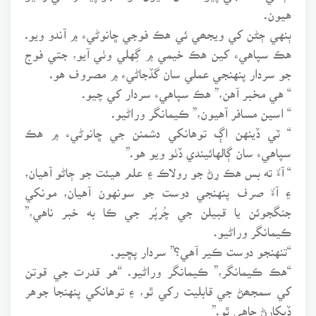
هيون.
ٻنهي ڄڻن کي ويجھي ئي هڪ فوجي ڇانوڻيء ۾ آندو ويو.
هڪ سپاهيء کين هڪ خيمي ۾ گِهلي وٺي آيو، جتي فوج
جو سردار پنهنجي عملي سان گڏجاڻيء ۾ مصروف هو.
“ هي مخبر آهن،” هڪ سپاهيء سردار کي چيو.
“ اسين مسافر آهيون،” ڪيمانگر وراڻيو.
“ ٽي ڏينهن اڳ توهانکي دشمنن جي ڇانوڻيء ۾ هڪ
سپاهيء سان ڳالهائيندي ڏٺو ويو هو.”
“ آءٌ ته بس هڪ رِڻ جو رولاڪ ۽ علم هيئت جو ڄاڻو آهيان،
۽ آءٌ صرف پنهنجي دوست جو سونهون آهيان، مونکي
جنگجوئن يا قبيلن جي چُرپُر جي ڪا به خبر ناهي،”
ڪيمانگر وراڻيو.
“تنهنجو دوست ڪير آهي؟” سردار پڇيو.
“هڪ ڪيمانگر،” ڪيمانگر وراڻيو. “هو قدرت جي قوتن
کي سمجھڻ جي قابليت رکي ٿو، ۽ توهانکي پنهنجا جوهر
ڏيکارڻ چاهي ٿو.”