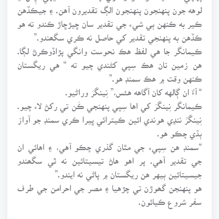
لوهه جون پنهنجون پنهنجون الڳ تقديرون آهن. ۽ جيڪڏهن
ڪير به ڪنهن ٻي شيء جي تقدير سان ڇيڙڇاڙ ڪندو ته هو
ڪڏهن به پنهنجي تقدير کي حاصل نه ڪري سگھندو.”
ڪيمانگر جا هي لفظ هڪ نحوست وانگي پڙاڏوڪرڻ لڳا.
هن زمين تان هڪ سِپي کڻندي چيو ته “ هي ريگستان
ڪنهن وقت ۾ هڪ سمنڊ هو.”
“ آءٌ ان ڳالهه کان آگاهه هئس،” نِينگَرَ وراڻيو.
ڪيمانگر نِينگَرَ کي اها سِپي پنهنجي ڪَن تي رکڻ لاء چيو.
نِينگَرُ ننڍي هوندي ائين ڪيترائي ڀيرا ڪري سمنڊ جو آواز
ٻڌي چڪو هو.
“سمنڊ هن سِپيء جي مٿان گذري چڪو آهي، ۽ اهائي ان
جي تقدير آهي. پر اهو هاڻ تيسيتائين نه ٿي سگھندو
جيسيتائين ٻيهر هن ريگستان ۾ پاڻي نه ايندو.”
هو پنهنجن گھوڙن تي چڙهيا ۽ مصر جي احرامن جي طرف
سفر شروع ڪيائون.