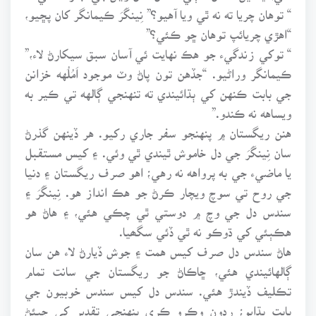
“ توهان چريا ته نه ٿي ويا آهيو؟” نِينگَرَ ڪيمانگر کان پڇيو،
“اهڙي چريائپ توهان ڇو ڪئي؟”
“ توکي زندگيء جو هڪ نهايت ئي آسان سبق سيکارڻ لاء،”
ڪيمانگر وراڻيو. “جڏهن تون پاڻ وٽ موجود اَمُلُهه خزانن
جي بابت ڪنهن کي ٻڌائيندي ته تنهنجي ڳالهه تي ڪير به
ويساهه نه ڪندو.”
هنن ريگستان ۾ پنهنجو سفر جاري رکيو. هر ڏينهن گذرڻ
سان نِينگَرَ جي دل خاموش ٿيندي ٿي وئي. ۽ کيس مستقبل
يا ماضيء جي به پرواهه نه رهي؛ اهو صرف ريگستان ۽ دنيا
جي روح تي سوچ ويچار ڪرڻ جو هڪ انداز هو. نِينگَرَ ۽
سندس دل جي وچ ۾ دوستي ٿي چڪي هئي، ۽ هاڻ هو
هڪٻئي کي ڌوڪو نه ٿي ڏئي سگھيا.
هاڻ سندس دل صرف کيس همت ۽ جوش ڏيارڻ لاء هن سان
ڳالهائيندي هئي، ڇاڪاڻ جو ريگستان جي سانت تمام
تڪليف ڏيندڙ هئي. سندس دل کيس سندس خوبيون جي
بابت ٻڌايو؛ رڍون وڪرو ڪري پنهنجي تقدير کي جيئڻ