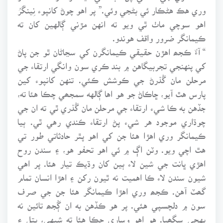
وري هڪ هڻڪار ئي بڻجي وئي.” پر اهو چوڻ کانپوء نِينگَرُ
اهو سوچي ماٺ ٿي ويو ته انهن مڙني ڳالهين کان ته
ڪيمانگر ضرور واقف هوندو.
“ آءٌ ڪجھ اهڙن حقيقي ڪيمانگرن کي سڃاڻان ٿو جن پاڻ
کي پنهنجي تجربيگاهن ۾ بند ڪري سون وانگي ارتقاء جي
مرحلن مان گُذرڻ جي ڪوشش ڪئي. تنهن کانپوء کين
پارس هٿ آيو، ڇاڪاڻ جو هو اها ڳالهه سمجھي چڪا هئا ته،
جڏهن به ڪا شيء ارتقاء جي مرحلن مان گُذري ٿي ته ان جي
چوڌاري موجود هر شيء پڻ ارتقاء ڪندي رهي ٿي. ٻيا
ڪيمانگر وري اهڙا هئا جن کي اهو پٿر حادثاتي طور تي
هٿ اچي ويو. وٽن اڳ ۾ ئي اهو تحفو هو، ۽ سندن روح
اهڙي ڀانت جي شين لاء ٻين کان وڌيڪ تيار هئا. پر اهي
شيون سندن لاء ڪا اهميت نه ٿيون رکن ۽ اهڙا انسان تمام
گھٽ آهن. ڪجھ وري اهڙا ڪيمانگر هئا جن جي صرف
سون ۾ دلچسپي هئي. پر هو ڪڏهن به ان ڳُجھ تائين نه
پهچي سگھيا. هو اهو وساري چڪا هئا ته شيهي، پِتل ۽