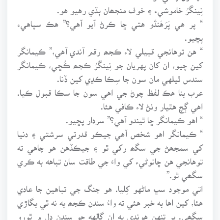
نِينگَرُ خاموشيء ۽ خوف منجھان ٻڌي رهيو هو.
“ پر هي پَرَهَنڌَو هتي ڇا ڪرڻ آيو آهي؟” هڪ سپاهيء
پڇيو.
“ هن توهانجي قبيلي لاء ڪجھ رقم آندي آهي،” ڪيمانگر
کين چيو، ان کان پهريان جو نِينگَرُ ڪجھ ڪُڇي، ڪيمانگر
سندس ٿيلهي مان سون جا سِڪا ڪڍي کين ڏنا.
عرب بنا هڪ لفظ چوڻ جي اهي سون جا سڪا قبول ڪيا.
اهي ڳچ هٿيار وٺڻ لاء ڪافي هئا.
“ اهو ڪيمانگر ڇا ٿيندو آهي؟” سردار پڇيو.
“ ڪيمانگر اهو شخص آهي جيڪو قدرتي سرشتي ۽ دنيا
کي سمجھڻ جي سگھ رکي ٿو ۽ جيڪڏهن هو چاهي ته
توهانجي هن ڇانوڻيء کي واءَ جي طاقت سان تباهه به ڪري
سگھي ٿو.”
اتي موجود سڀ ماڻهو کِليا. هو جنگ جي تباهين جا عادي
هئا، کين اها به خبر هئي ته واءُ سندن ڪجھ به نه ٿي بگاڙي
سگھي. پر تنهن هوندي به ان ڳالهه جو سندن دل ۾ ٿورو