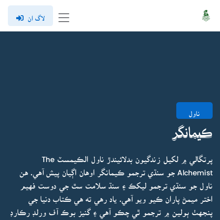
لاگ ان
ناول
ڪيمانگر
پرتگالي ۾ لکيل زندگيون بدلائيندڙ ناول الڪيمسٽ The
Alchemist جو سنڌي ترجمو ڪيمانگر اوهان اڳيان پيش آهي. هن
ناول جو سنڌي ترجمو ليکڪ ۽ سنڌ سلامت سٿ جي دوست فهيم
اختر ميمڻ پاران ڪيو ويو آهي. ياد رهي ته هي ڪتاب دنيا جي
پنجهٺ ٻولين ۾ ترجمو ٿي چڪو آهي ۽ گنيز بوڪ آف ورلڊ رڪارڊ