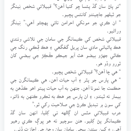
“تو پاڻ سان گڏ پئسا ڇو کنيا آهن؟” قبيلائي شخص نِينگَرَ
جو ٿيلهو جاچيندو کانئس پڇيو.
“ ان ڪري جو مونکي احرامن تائي پهچڻو آهي،” نِينگَرَ
وراڻيو.
قبيلائي شخص کي ڪيمانگر جي سامان جي تلاشي وٺندي
هڪ پاڻياٺي مادي سان ڀريل گھُگھي ۽ هڪ ڦِڪي رنگ جي
ڪائَي جهڙو بيضو هٿ آيو جيڪو ڪُڪِڙ جي بيضي کان
ٿورو وڏو هو.
“ هي ڇا آهن؟” قبيلائي شخص پڇيو.
“ هي پارس جو پٿر ۽ آبِ حيات آهن. هي ڪيمانگرن جي
حڪمت جا نمونا آهن. جنهن به آبِ حيات پيتو اهو ڪڏهن به
بيمار نه ٿيندو، ۽ ان پارس جو هڪ به ٽڪرو ڪنهن به ڌاتوء
کي سون ۾ تبديل ڪرڻ جي صلاحيت رکي ٿو.”
عرب قبيلائي مٿس ان ڳالهه تي کِليا، انهن سان گڏ
ڪيمانگر پڻ کِليو. هنن سوچيو ته هو ڀوڳ ڪري رهيو
آهي، ۽ کين سندن سڄي سامان سان وڃڻ جي اجازت ڏني.