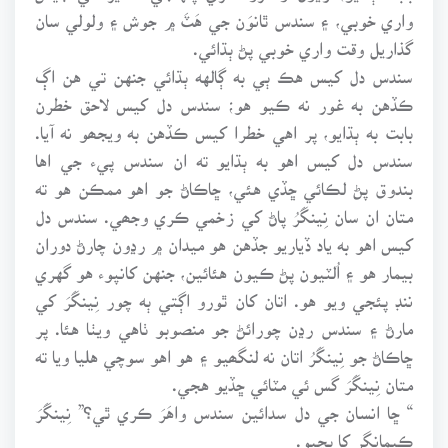
واري خوبي، ۽ سندس ٿانوَن جي هَٽَ ۾ جوش ۽ ولولي سان
گذاريل وقت واري خوبي پڻ ٻڌائي.
سندس دل کيس هڪ ٻي به ڳالهه ٻڌائي جنهن تي هن اڳ
ڪڏهن به غور نه ڪيو هو؛ سندس دل کيس لاحق خطرن
بابت به ٻڌايو، پر اهي خطرا کيس ڪڏهن به ويجھو نه آيا.
سندس دل کيس اهو به ٻڌايو ته ان سندس پيء جي اها
بندوق پڻ لڪائي ڇڏي هئي، ڇاڪاڻ جو اهو ممڪن هو ته
متان ان سان نِينگَرُ پاڻ کي زخمي ڪري وجھي. سندس دل
کيس اهو به ياد ڏياريو جڏهن هو ميدان ۾ رڍون چارڻ دوران
بيمار هو ۽ اُلٽيون پڻ ڪيون هئائين، جنهن کانپوء هو گهري
ننڊ پئجي ويو هو. اتان کان ٿورو اڳتي ٻه چور نِينگَرَ کي
مارڻ ۽ سندس رڍن چورائڻ جو منصوبو ٺاهي ويٺا هئا. پر
ڇاڪاڻ جو نِينگَرُ اتان نه لنگھيو ۽ هو اهو سوچي هليا ويا ته
متان نِينگَرَ گس ئي مٽائي ڇڏيو هجي.
“ ڇا انسان جي دل سدائين سندس واهَرَ ڪري ٿي؟” نِينگَرَ
ڪيمانگر کا پڇيو.