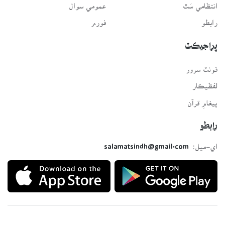
انتظامي سَٿ
عمومي سوال
رابطو
فورم
پراجيڪٽ
فونٽ سرور
لفظيڪار
پيغامِ قرآن
رابطو
اي-ميل:
salamatsindh@gmail.com