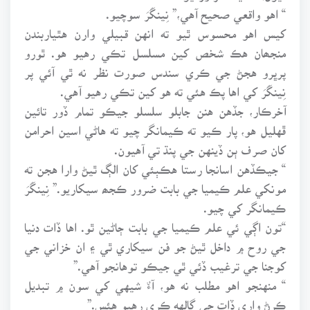
“ اهو واقعي صحيح آهي،” نِينگَرَ سوچيو.
کيس اهو محسوس ٿيو ته انهن قبيلي وارن هٿياربندن
منجھان هڪ شخص کين مسلسل تڪي رهيو هو. ٿورو
پرڀرو هجڻ جي ڪري سندس صورت نظر نه ٿي آئي پر
نِينگَرَ کي اها پڪ هئي ته هو کين تڪي رهيو آهي.
آخرڪار، جڏهن هنن جابلو سلسلو جيڪو تمام ڏور تائين
ڦهليل هو، پار ڪيو ته ڪيمانگر چيو ته هاڻي اسين احرامن
کان صرف ٻن ڏينهن جي پنڌ تي آهيون.
“ جيڪڏهن اسانجا رستا هڪٻئي کان الڳ ٿيڻ وارا هجن ته
مونکي علم ڪيميا جي بابت ضرور ڪجھ سيکاريو.” نِينگَرَ
ڪيمانگر کي چيو.
“تون اڳي ئي علم ڪيميا جي بابت ڄاڻين ٿو. اها ڏات دنيا
جي روح ۾ داخل ٿيڻ جو فن سيکاري ٿي ۽ ان خزاني جي
کوجنا جي ترغيب ڏئي ٿي جيڪو توهانجو آهي.”
“ منهنجو اهو مطلب نه هو، آءٌ شيهي کي سون ۾ تبديل
ڪرڻ واري ڏات جي ڳالهه ڪري رهيو هئس.”