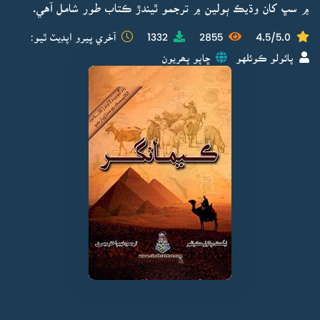
۾ سڀ کان وڌيڪ ٻولين ۾ ترجمو ٿيندڙ ڪتاب طور شامل آهي.
4.5/5.0
2855
1332
آخري ڀيرو اپڊيٽ ٿيو:
پائولو ڪوئلهو
ڇاپو پھريون