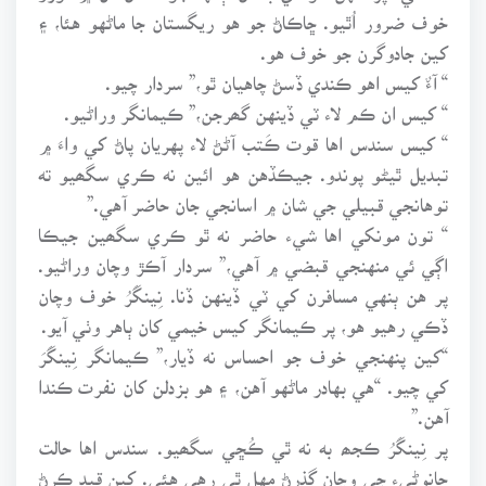
خوف ضرور اُٿيو. ڇاڪاڻ جو هو ريگستان جا ماڻهو هئا، ۽
کين جادوگرن جو خوف هو.
“ آءٌ کيس اهو ڪندي ڏسڻ چاهيان ٿو،” سردار چيو.
“ کيس ان ڪم لاء ٽي ڏينهن گھرجن،” ڪيمانگر وراڻيو.
“ کيس سندس اها قوت ڪَتب آڻڻ لاء پهريان پاڻ کي واءَ ۾
تبديل ٿيڻو پوندو. جيڪڏهن هو ائين نه ڪري سگھيو ته
توهانجي قبيلي جي شان ۾ اسانجي جان حاضر آهي.”
“ تون مونکي اها شيء حاضر نه ٿو ڪري سگھين جيڪا
اڳي ئي منهنجي قبضي ۾ آهي،” سردار آڪڙ وچان وراڻيو.
پر هن ٻنهي مسافرن کي ٽي ڏينهن ڏنا. نِينگَرُ خوف وچان
ڏڪي رهيو هو، پر ڪيمانگر کيس خيمي کان ٻاهر وٺي آيو.
“کين پنهنجي خوف جو احساس نه ڏيار،” ڪيمانگر نِينگَرَ
کي چيو. “هي بهادر ماڻهو آهن، ۽ هو بزدلن کان نفرت ڪندا
آهن.”
پر نِينگَرُ ڪجھ به نه ٿي ڪُڇي سگھيو. سندس اها حالت
ڇانوڻيء جي وچان گذرڻ مهل ٿي رهي هئي. کين قيد ڪرڻ