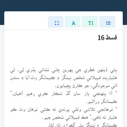
قسط 16
ٻئي ڏينهن خطري جي پهرين چِٽي نشاني پڌري ٿي. ٽي
هٿياربند قبيلائي شخص نِينگَرَ ۽ ڪيمانگر وٽ آيا ۽ سندن
اتي موجودگيء جو ڪارڻ پڇيايون.
“ آءٌ پنهنجي باز سان گڏ شڪار ڪري رهيو آهيان،”
ڪيمانگر وراڻيو.
“ توهانجي تلاشي وٺڻي پوندي ته ڪٿي توهان وٽ ڪو
هٿيار ته ناهي.” هڪ قبيلائي شخص چيو.
ڪيمانگر ۽ نِينگَرُ ٻئي گھوڙي تان لٿا.