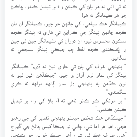
نه ٿي آئي ته هو پاڻ کي ڪيئن واءَ ۾ تبديل ڪندو، ڇاڪاڻ
جو هو ڪيمانگر نه هو!
ڪيمانگر هڪ سپاهيء کي چانهن جو چيو. ڪيمانگر ان مان
ڪجھ چانهن نِينگَرَ جي ڪاراين تي هاري ته نِينگَرَ ڪجھ
سڪون محسوس ٿيو، ان دوران ئي ڪيمانگر چپن ئي چپن
۾ ڀُڻنڪندي ڪجھ لفظ چيا جيڪي نِينگَرُ سمجھي نه
سگھيو.
“ پنهنجي خوف کي پاڻ تي حاوي ٿيڻ نه ڏي،” ڪيمانگر
نِينگَرَ کي تمام نرم آواز ۾ چيو. “جيڪڏهن ائين ٿيو ته
تون ڪڏهن به پنهنجي دل سان ڳالهه ٻولهه نه ڪري
سگھندي.”
“ پر مونکي ڪو ڪاٿو ناهي ته آءٌ پاڻ کي واءَ ۾ تبديل
ڪيئن ڪندس.”
“ جيڪڏهن هڪ شخص جيڪو پنهنجي تقدير کي جي رهيو
هجي، اهو هر اها شيء ڄاڻي ٿو جيڪا کيس ڄاڻڻ جي گُهرج
آهي. صرف هڪ ئي شيء آهي جيڪا خوابن جو پنهنجي