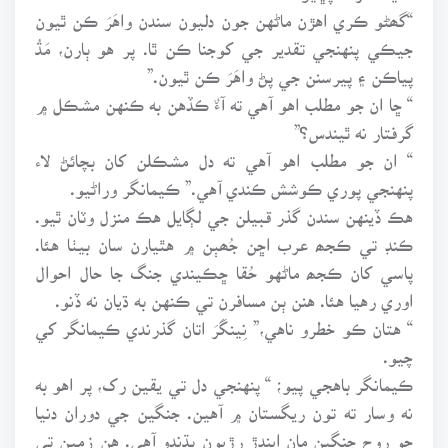
“گھڻو ڪري اهڙن ماڻهن جون دليون سندن واهَرَ ڪن ٿيون
جيڪي پنهنجي تقدير جي کوجنا ڪن ٿا. پر هو ٻارن، مَڌُ
پياڪن ۽ پيرسنن جي پڻ واهَرَ ڪن ٿيون.”
“ ڇا ان جو مطلب اهو آهي ته آءٌ ڪڏهن به ڪنهن مشڪل ۾
گرفتار نه ٿيندس؟”
“ ان جو مطلب اهو آهي ته دل مشڪلن کان بچائڻ لاء
پنهنجي پوري ڪوشش ڪندي آهي.” ڪيمانگر وراڻيو.
هڪ ڏينهن سندن گذر قبيلن جي لڳايل هڪ منزل وٽان ٿيو.
ڪنڊ تي ڪجھ عرب اڇن جُھٻن ۾ هٿيارن سان بيٺا هئا.
پاسي کان ڪجھ ماڻهو حُقا ڇڪيندي جنگ جا حال احوال
اوري رهيا هئا. هنن ٻن مسافرن تي ڪنهن به ڌيان نه ڏنو.
“ هتان ڪو خطرو ناهي،” نِينگَرَ اتان گذرندي ڪيمانگر کي
چيو.
ڪيمانگر باهجي پيو؛ “ پنهنجي دل تي يقين رک، پر اهو به
نه وسار ته تون ريگستان ۾ آهين. جنگين جي دوران دنيا
جو روح جنگين مان ايندڙ رڙيون ٻڌندو آهي. هن زمين تي