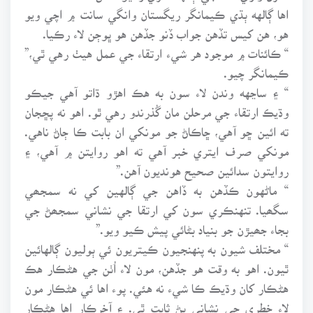
اها ڳالهه ٻڌي ڪيمانگر ريگستان وانگي سانت ۾ اچي ويو
هو، هن کيس تڏهن جواب ڏنو جڏهن هو ڀوڄن لاء رڪيا.
“ ڪائنات ۾ موجود هر شيء ارتقاء جي عمل هيٺ رهي ٿي،”
ڪيمانگر چيو.
“ ۽ ساڃهه وندن لاء سون به هڪ اهڙو ڌاتو آهي جيڪو
وڌيڪ ارتقاء جي مرحلن مان گُذرندو رهي ٿو. اهو نه پڇجان
ته ائين ڇو آهي، ڇاڪاڻ جو مونکي ان بابت ڪا ڄاڻ ناهي.
مونکي صرف ايتري خبر آهي ته اهو روايتن ۾ آهي، ۽
روايتون سدائين صحيح هونديون آهن.”
“ ماڻهون ڪڏهن به ڏاهن جي ڳالهين کي نه سمجھي
سگھيا. تنهنڪري سون کي ارتقا جي نشاني سمجھڻ جي
بجاء جھيڙن جو بنياد بڻائي پيش ڪيو ويو.”
“ مختلف شيون به پنهنجيون ڪيتريون ئي ٻوليون ڳالهائين
ٿيون. اهو به وقت هو جڏهن، مون لاء اُٺن جي هڻڪار هڪ
هڻڪار کان وڌيڪ ڪا شيء نه هئي. پوء اها ئي هڻڪار مون
لاء خطري جي نشاني پڻ ثابت ٿي. ۽ آخرڪار اها هڻڪار