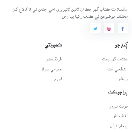
سنڌسلامت ڪتاب گهر ھڪ آن لائين لائبريري آھي، جنھن تي 2010ع کان
مختلف موضوعن تي ڪتاب رکيا پيا وڃن.
ڳنڍجو
ڪميونٽي
ڪتاب گهر بابت
طريقيڪار
انتظامي سَٿ
عمومي سوال
رابطو
فورم
پراجيڪٽ
فونٽ سرور
لفظيڪار
پيغامِ قرآن