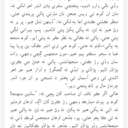
وڏي نالي وارو اديب، پنھنجي سفري يادن اندر اهو لکي ته،
مان ان کوھ تي ويس جنھن تان مارئي پاڻي ڀريندي هئي.
منظر ڪشي ڪندي اڃا به لکي ته؛ ”ڏينهن تتل هيو. ڀر ۾ نه
وڻ ھيو نه ٽڻ. نه پکي پکڻ پئي اڏاميو، ڀنڀ بيراني لڳي
پئي ھئي. پاڻي ته ڪاٿي به نظر ڪو نه پئي آيو. کوھ منجھ
به پاڻيءَ-ڦِنڍ نه هئي. کوھ جي تري اندر ڪک پن ڀريا پيا
ھيا ۽ سڄو سڪو پيو ھيو. مون منجهس ڳچي وجهي، وات
سان وڏي رڙ ڪئي. منجهانئس، پاڻي نه هئڻ جي ڪري،
پڙاڏو اٿيو. پڙاڏي ۾ ايڏي ته گجگوڙ ۽ آواز هيو جو اھو
اٿندي ئي وڃي آسمان تي پھتو ۽ نتيجي ۾ ان جوءِ اندر
چرندڙ مال ۾ ٽاھ پئجي ويو.“
هاڻي اگر ڪو ناقد، ان صاحب کان پڇي ته؛ ”سائين منهنجا!
کوھ ۾ ٻوٿ مبارڪ وجهي رڙ ڪرڻ کان اڳ، اوهان فرمايو
ته، اتي نه پکي ھيو نه پکڻ، نه وڻ ھيو نه ٽڻ، نه پاڻي ھيو
نه ئي ڪا پھر ھئي. پوءِ جڏهن اوهان منجھس ڦوڪ ڏني ته
منجھانئس وڏو پڙاڏو اٿيو. جڏھن ته پڙاڏو ڪکائين تھ تان