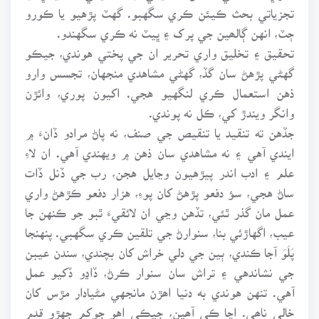
تجزياتي بحث ڪيئن ڪري سگهبو. گهٽ پڙهيو يا ڪورو
ڄٽ، انهن ڳالھين جي پرک ۽ ڀيٽ نه ڪري سگهندو.
تحقيق ۽ تخليق واري تحرير ان جي پختي هوندي، جيڪو
گهڻي پڙهڻ سان گڏ، گهڻي مشاهدي منجهان، تجسس وارو
ذهن استعمال ڪري لنگهيو هجي. اکيون پوري، وائڙن
وانگر ويندڙ کي، ڪل نه پوندي.
جڏهن ته تنقيد يا تنقيص جي صنف، نه پاڻ مرادو ڏانءَ ۾
ايندي آهي ۽ نه مشاهدي سان ذهن ۾ ويهندي آهي. ان لاءِ
علم ۽ ادب اندر پيڙهيون وڃايل هجن، رب جي ڏنل ڏات
ساڻ هجي، سؤ دفعو پڙهڻ کان پوءِ، هزار دفعو ڪڙهڻ واري
عمل مان گذر ٿئي، تڏهن وڃي ان لائقيءَ ٿبو جو ڪنهن جا
عيب، اگهاڙئي بنا، سنوارڻ جي تلقين ڪري سگهبي. پنهنجا
پَلَوَ آجا ڪندي، ٻين جي دلي خراش کان بچندي، سندن عيبن
جي نشاندهي ۽ تراش سان سنوار ڪرڻ، ڏاڍو ڏکيو عمل
آهي. تنهن هوندي به دنيا اھڙن مانجهي مڻيادار مڙس کان
خالي ناھي. اڃا ڪي آھين، جيڪي اهو جوکم جهڙو قدم