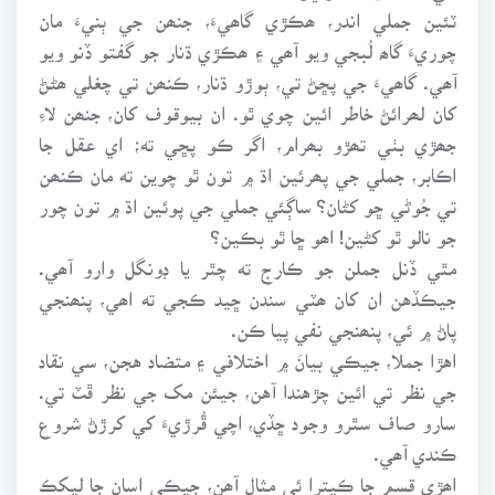
ٽئين جملي اندر، ھڪڙي گاھيءَ، جنھن جي ٻنيءَ مان
چوريءَ گاھ لُبجي ويو آھي ۽ ھڪڙي ڌنار جو گفتو ڏنو ويو
آھي. گاھيءَ جي پڇڻ تي، ٻوڙو ڌنار، ڪنھن تي چغلي ھڻڻ
کان لھرائڻ خاطر ائين چوي ٿو. ان بيوقوف کان، جنھن لاءِ
جھڙي بٺي تھڙو بھرام، اگر ڪو پڇي ته؛ اي عقل جا
اڪابر، جملي جي پھرئين اڌ ۾ تون ٿو چوين ته مان ڪنھن
تي جُوڻي ڇو کڻان؟ ساڳئي جملي جي پوئين اڌ ۾ تون چور
جو نالو ٿو کڻين! اھو ڇا ٿو بڪين؟
مٿي ڏنل جملن جو ڪارج ته چٿر يا ڊونگل وارو آھي.
جيڪڏهن ان کان ھٽي سندن ڇيد ڪجي ته اھي، پنھنجي
پاڻ ۾ ئي، پنھنجي نفي پيا ڪن.
اهڙا جملا، جيڪي بيانَ ۾ اختلافي ۽ متضاد هجن، سي نقاد
جي نظر تي ائين چڙهندا آهن، جيئن مک جي نظر ڦٽ تي.
سارو صاف سٿرو وجود ڇڏي، اچي ڦُرڙيءَ کي کرڙڻ شروع
ڪندي آھي.
اھڙي قسم جا ڪيترا ئي مثال آھن، جيڪي اسان جا ليکڪ