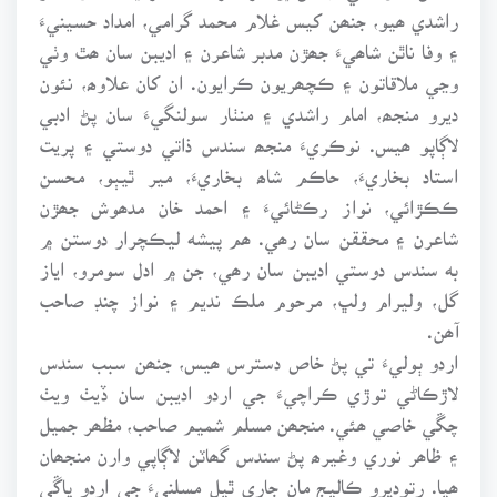
راشدي ھيو، جنھن کيس غلام محمد گرامي، امداد حسينيءَ
۽ وفا ناٿن شاھيءَ جھڙن مدبر شاعرن ۽ اديبن سان ھٿ وٺي
وڃي ملاقاتون ۽ ڪچھريون ڪرايون. ان کان علاوھ، نئون
ديرو منجھ، امام راشدي ۽ منٺار سولنگيءَ سان پڻ ادبي
لاڳاپو ھيس. نوڪريءَ منجھ سندس ذاتي دوستي ۽ پريت
استاد بخاريءَ، حاڪم شاھ بخاريءَ، مير ٿيٻو، محسن
ڪڪڙائي، نواز رڪڻائيءَ ۽ احمد خان مدھوش جھڙن
شاعرن ۽ محققن سان رھي. ھم پيشه ليڪچرار دوستن ۾
به سندس دوستي اديبن سان رھي، جن ۾ ادل سومرو، اياز
گل، وليرام ولڀ، مرحوم ملڪ نديم ۽ نواز چنڊ صاحب
آھن.
اردو ٻوليءَ تي پڻ خاص دسترس ھيس، جنھن سبب سندس
لاڙڪاڻي توڙي ڪراچيءَ جي اردو اديبن سان ڏيٺ ويٺ
چڱي خاصي ھئي. منجھن مسلم شميم صاحب، مظھر جميل
۽ ظاھر نوري وغيرھ پڻ سندس گھاٽن لاڳاپي وارن منجھان
ھيا. رتوديرو ڪاليج مان جاري ٿيل مسلنيءَ جي اردو ڀاڱي