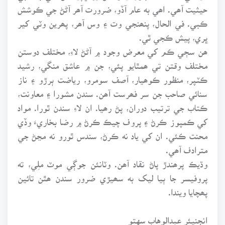
حيثيت آھي. اھي به عام آڏو، ضرورت آھر آڻڻ جي ڪوشش
ڪبي. في الحال، پنھنجي وت ۽ وس آھر، پھرين وٽي کير
ڀري، پيش ڪجي ٿي.
ھن سڄي ڪم کي معرض وجود ۾ آڻڻ لاءِ، مختلف دوستن
مختلف وقتن تي ھمٿايو پئي، جن ۾ عاشق منگي، رشيد
ڪٽپر، منظور ڪوھيار، آصف سومرو، رياضت ٻرڙو ۽ ناز
سنائي صاحب جن سر فھرست آھن. سندن مشورا ۽ معاونت،
ڪتاب جي ترتيب دوران، پڻ رھيا. ان لاءِ سندن ٿورا. مواد
کي ڪمپوز ڪرڻ ۽ پروف چيڪ ڪرڻ ۾ رضا بخاريءَ وڏي
محنت ڪئي. ان کي ياد نه ڪرڻ، سندس ٿورو نه مڃڻ جي
مترادف آھي.
وڌيڪ پرھندڙ پاڻ نقاد آھن. وٽانئن جوڳي موٽ ملِي، ته
پروفيسر جا ٻيا ليک به سھيڙي ضرور سندن ھٿن تائين
پھچايا ويندا.
انجنيئر عبدالوهاب سهتو