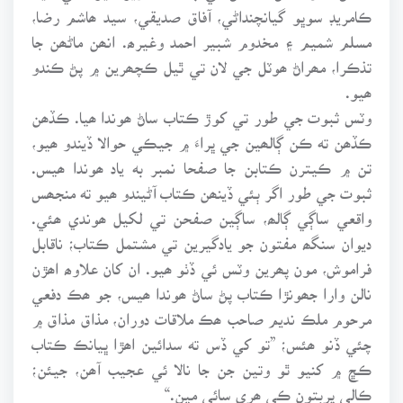
ڪامريڊ سوڀو گيانچنداڻي، آفاق صديقي، سيد ھاشم رضا،
مسلم شميم ۽ مخدوم شبير احمد وغيرھ. انھن ماڻھن جا
تذڪرا، مھراڻ ھوٽل جي لان تي ٿيل ڪچھرين ۾ پڻ ڪندو
ھيو.
وٽس ثبوت جي طور تي کوڙ ڪتاب ساڻ ھوندا ھيا. ڪڏھن
ڪڏھن ته ڪن ڳالھين جي ڀراءَ ۾ جيڪي حوالا ڏيندو ھيو،
تن ۾ ڪيترن ڪتابن جا صفحا نمبر به ياد ھوندا ھيس.
ثبوت جي طور اگر ٻئي ڏينھن ڪتاب آڻيندو ھيو ته منجھس
واقعي ساڳي ڳالھ، ساڳين صفحن تي لکيل ھوندي ھئي.
ديوان سنگھ مفتون جو يادگيرين تي مشتمل ڪتاب؛ ناقابل
فراموش، مون پھرين وٽس ئي ڏٺو ھيو. ان کان علاوھ اھڙن
نالن وارا جھونڙا ڪتاب پڻ ساڻ ھوندا ھيس، جو ھڪ دفعي
مرحوم ملڪ نديم صاحب ھڪ ملاقات دوران، مذاق مذاق ۾
چئي ڏنو ھئس؛ ”تو کي ڏس ته سدائين اھڙا ڀيانڪ ڪتاب
ڪڇ ۾ کنيو ٿو وتين جن جا نالا ئي عجيب آھن، جيئن؛
ڪالي پربتون ڪي ھري سائي مين.“