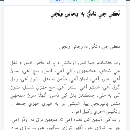
ٽڪي جي دانگي به وڄائي وٺجي
ٽڪي جي دانگي به وڄائي وٺجي
ربِ ڪائنات، دنيا اندر، آزمائش ۽ پرک خاطر، اصل ۽ نقل
جي شڪل، هڪجهڙي رکي آهي. اصل؛ سچ آهي، سونُ
آهي، هيرو آهي، ايمان آهي. جڏهن ته نقل؛ ڪوڙ آهي، رول
گول آهي، شيشو آهي، ڪفر آهي. سچ جهڙي شڪل، ڪوڙ
کي به ملي. چمڪندڙ پتل کي ڏسي، گهڻا سونُ سمجهي
مٿس ڀانڀولجي پيا. شيشي ۾ به هيري جهڙي چمڪ ۽
رنگينيءَ-ذري رکيل آهي.
رات کي ڏينهن کان تضاد آهي ته منجهن فرق به اوڏو آهي،
جو ٻار توڙي ٻڍو، اگهو توڙي سگهو، عورت توڙي مرد،