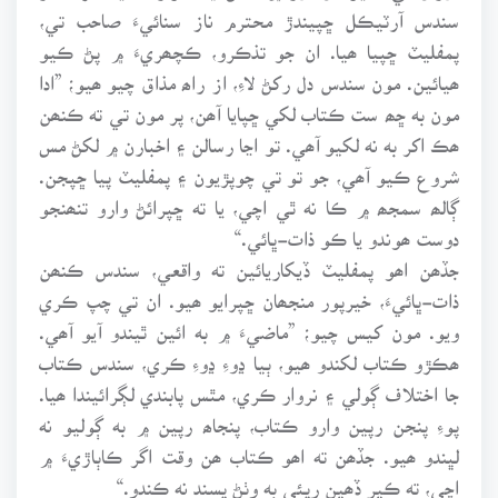
سندس آرٽيڪل ڇپيندڙ محترم ناز سنائيءَ صاحب تي،
پمفليٽ ڇپيا ھيا. ان جو تذڪرو، ڪچھريءَ ۾ پڻ ڪيو
ھيائين. مون سندس دل رکڻ لاءِ، از راھ مذاق چيو ھيو؛ ”ادا
مون به ڇھ ست ڪتاب لکي ڇپايا آھن، پر مون تي ته ڪنھن
ھڪ اکر به نه لکيو آھي. تو اڃا رسالن ۽ اخبارن ۾ لکڻ مس
شروع ڪيو آھي، جو تو تي چوپڙيون ۽ پمفليٽ پيا ڇپجن.
ڳالھ سمجھ ۾ ڪا نه ٿي اچي، يا ته ڇپرائڻ وارو تنھنجو
دوست ھوندو يا ڪو ذات-ڀائي.“
جڏھن اھو پمفليٽ ڏيکاريائين ته واقعي، سندس ڪنھن
ذات-ڀائيءَ، خيرپور منجھان ڇپرايو ھيو. ان تي چپ ڪري
ويو. مون کيس چيو؛ ”ماضيءَ ۾ به ائين ٿيندو آيو آھي.
ھڪڙو ڪتاب لکندو ھيو، ٻيا ڍوءِ ڍوءِ ڪري، سندس ڪتاب
جا اختلاف ڳولي ۽ نروار ڪري، مٿس پابندي لڳرائيندا ھيا.
پوءِ پنجن رپين وارو ڪتاب، پنجاھ رپين ۾ به ڳوليو نه
لڀندو ھيو. جڏھن ته اھو ڪتاب ھن وقت اگر ڪاٻاڙيءَ ۾
اچي، ته ڪير ڏھين رپئي به وٺڻ پسند نه ڪندو.“