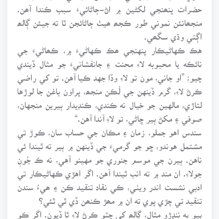
حضرات پنھنجي لکڻين ۾ اڻ-ڄاڻائيءَ سبب ڪندا آھن.
منجھانئن نموني طور ڪجھ ھيٺ ڄاڻائجن ٿا ته جيئن ڳالھ
اڳتي وڌي سگھي.
هڪ ڪهاڻيڪار پنهنجي ھڪ ڪهاڻيءَ ۾، ڪھاڻيءَ جي
نائڪه يا محبوبه لاءِ محنت ۽ جانفشانيءَ جو مثال ڏيندي
چيو؛ ”او جاني، مون تو لاءِ وڏا جهد ڪيا آهن. تو کي راضي
ڪرڻ لاءِ، گرم ڏينهن جي لُڪن منجھ، پراون باغن جا لوڙها
لتاڙي، مالهين جو خيال نه ڪندي، ڪنڊيدار ٻيرين منجهان،
صوفي ۽ مکڻ ٻير ڇاڻي، تو لاءِ آندا آهن.“
سندس اهو جملو، زمان ۽ مڪان جي حساب سان، ڪوڙ تي
مشتمل هوندو، ڇو جو گرميءَ جي ڏينهن ۾ ٻير ته ٿيندا ئي
ناهن. ٻيرن جي موسم جنوري جو مهينو آهي، نه ڪ جُونِ
جولاءِ. ان مند ۾ ته انب ٿيندا آهن. اگر اهڙي ڪهاڻيڪار تي
ادبي نشست اندر ويٺي، ڪي نقاد تنقيد ڪن ۽ ھيءُ سندن
تنقيد تي چڙي پوي ته ان ۾ مھڙ ڪنھن ڏي ٿي ٿئي؟
ٻيو به ننڍڙو مثال، ڳالھ کي چٽو ڪرڻ لاءِ ٿا ڏيون. اگر ڪو