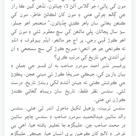
مون کي پاڻيءَ جو گلاس آڻڻ لاءِ چيائون، تڏھن کين ڪا راز
جي ڳالھ چوڻي ھئي ۽ مون کان لڪائڻ خاطر، مون کي
ڪنھن بھاني سان ٻاھر ڪڍي ڇڏيائون.“ منھنجو اھو جملو،
سؤ سال پڄاڻان، ڀلي ماڻھن کي سچ معلوم ٿئي ۽ مون کي
اھو ڪوڙ ڦٻي وڃي. پر اڄ جو ماڻھو، ايڏو بيوقوف ۽ انڌو
ته ڪونھي جو ھو انھيءَ صريح ڪوڙ کي سچ سمجھي ۽ ان
تي آئندي جي تاريخ کي مرتب ڪري؟
پرفيسر نذير احمد سومرو صاحب به ان قسم جي جملن ۽
بيان بازين کي، جيڪي صريحًا ڪوڙ تي مبني ھجن، پڪڙڻ
جي ڪوشش ڪئي ته جيئن آئنده لکي ويندڙ تاريخ، درست
ٿئي. سندس نظر فقط، تاريخ سان ويساھ گھاتي ڪندڙ
ڪوڙن تي ھئي.
سندس تربيت، پڙھيل لکيل ماحول اندر ٿي ھئي. سندس
والد سائين عبدالحميد سومرو صاحب ۽ سندس چاچو سائين
در محمد صاحب جن، عليڳڙھ جا تعليم يافته ھيا. اھي بي
غرض ۽ لالچ کان ڪوھين پري انسان ھيا، جيڪي عليڳڙھ