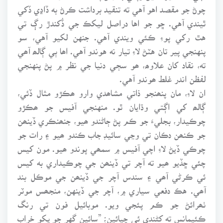
چوڻ جو مقصد اهو آهي ته تنقيد برداشت ڪرڻ به ڏاڍي ڏکي
ٿيندي آهي. ڇو جو اها دراصل ليکڪ جي ڏُکندڙ رڳ تي
هٿ رکي پوءِ ڪئي ويندي آهي. جنهن لکيو آهي، سو
پنهنجي پير تان هٽڻ لاءِ تيار نه هوندو آهي. اھا ٻي ڳالھ آھي
ته، نقاد کان علاوھ، ھو سڄي دنيا جي نظر ۾ پڻ پنهنجي
لفظن اندر غلط ھوندو آهي.
ان لاءِ، مان پنھنجو ذاتي مشاھدي وارو ھڪڙو مثال ڏئي،
ڳالھ کي اڳتي وڌايان ٿو. منهنجي آفيس جو ھڪڙو
چوڪيدار، بجليءَ جو ڪم پڻ ڄاڻندو ھيو، جنھنڪري ڏينھن
جو ڪنھن دڪان تي وڃي سائيڊ جاب ڪندو ھيو ۽ رات جو
چوڪي ڏيڻ لاءِ اچي آفيس ۾ سمھي پوندو ھيو. مون کيس
چئي ڇڏيو ھيو ته آچر تي ڏينھن جي چوڪيداري به کيس
ئي ڪرڻي آھي ۽ سندس آچر جي ڏينھن جي موڪل بند
آھي. هڪ دفعي سياري ۾، آچر جي ڏينهن، منجھس موٽر
ٺھرائڻ جو ڪم پئجي ويو. موبائيل فون تي رنگ
ڪئيمانس ته کڻندي ئي چيائين؛ ”سائين گهر جو پکو خراب