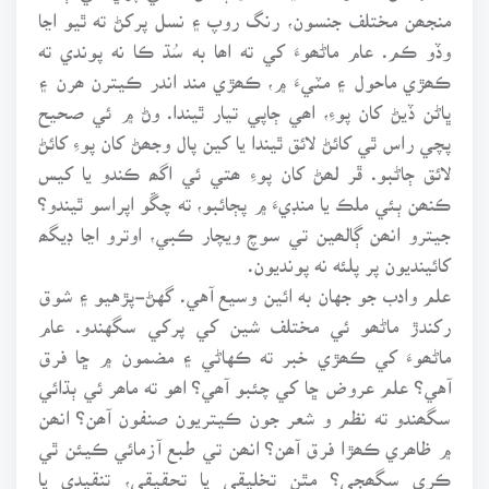
منجھن مختلف جنسون، رنگ روپ ۽ نسل پرکڻ ته ٿيو اڃا
وڏو ڪم. عام ماڻھوءَ کي ته اھا به سُڌ ڪا نه پوندي ته
ڪھڙي ماحول ۽ مٽيءَ ۾، ڪھڙي مند اندر ڪيترن ھرن ۽
ڀاڻن ڏيڻ کان پوءِ، اھي ڄاپي تيار ٿيندا. وڻ ۾ ئي صحيح
پچي راس ٿي کائڻ لائق ٿيندا يا کين پال وجھڻ کان پوءِ کائڻ
لائق ڄاڻبو. ڦر لھڻ کان پوءِ ھتي ئي اگھ ڪندو يا کيس
ڪنھن ٻئي ملڪ يا منڊيءَ ۾ پڄائبو، ته چڱو اپراسو ٿيندو؟
جيترو انھن ڳالھين تي سوچ ويچار ڪبي، اوترو اڃا ڊيگھ
کائينديون پر پلئه نه پونديون.
علم وادب جو جهان به ائين وسيع آهي. گهڻ-پڙهيو ۽ شوق
رکندڙ ماڻھو ئي مختلف شين کي پرکي سگهندو. عام
ماڻھوءَ کي ڪھڙي خبر ته ڪهاڻي ۽ مضمون ۾ ڇا فرق
آهي؟ علم عروض ڇا کي چئبو آھي؟ اھو ته ماھر ئي ٻڌائي
سگھندو ته نظم و شعر جون ڪيتريون صنفون آھن؟ انھن
۾ ظاھري ڪھڙا فرق آھن؟ انھن تي طبع آزمائي ڪيئن ٿي
ڪري سگھجي؟ مٿن تخليقي يا تحقيقي، تنقيدي يا