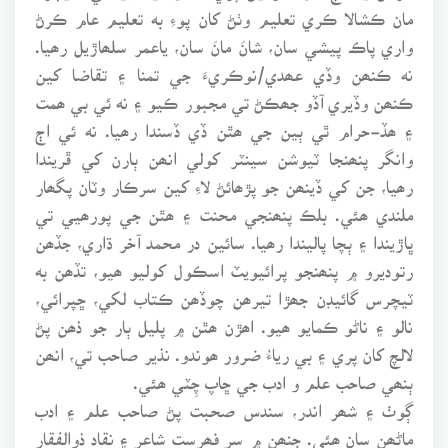
مان ڪشالا ڪري تعليم وٺڻ کان پوءِ به تعليم عام ڪرڻ
واري پاڪ پيشي سان، شانَ مانَ سان، ياعمر سلھاڙيل رھيا.
نه ڪنھن وڏي عھدي/نوڪريءَ جي تمنا ۽ تقاضا کين
ڪنھن وڏيري آڏو جھڪڻ تي مجبور ڪيو ۽ نه ئي بي ھمت
۽ ھڏ-حرام ٿي ٻين جي ھٿن ڏي ڏسندا رھيا. نه ئي اڄ
وانگر پنھنجا ٽيوشن سينٽر کولي انھن ٻارن کي ڦريندا
رھيا، جن کي ڏينھن جو پڙھائڻ لاءِ کين سرڪار وٽان پگھار
ملندي ھئي. بلڪ پنھنجي محنت ۽ ھٿن جي پورھيي تي
ڀاڙيندا ۽ ٻچا پاليندا رھيا. سائين در محمد آخر ڌاري، جڏھن
رتوديرو ۾ پنھنجو پرائيويٽ اسڪول کوليو ھيو، تڏھن به
ٽيچرس گائيڊن جھڙا تيرھن چوڏھن ڪتاب لکي، ڇپرائي،
نالو ۽ ناڻو ڪمايو ھيو. اھڙن ھٿن ۾ پليل ٻار جو ذھن پڻ
لالچ کان پري ۽ بي رياءُ ضرور ھوندو. نذير صاحب تي، انھن
ٻنھي صاحب علم و ادب جي ڇاپ چِٽي ھئي.
ڳوٺ ۽ شھر اندر، سندس صحبت پڻ صاحب علم ۽ ادب
ماڻھن سان ھئي. جنھن ۾ سر فھرست شاعر ۽ نقاد ذوالفقار