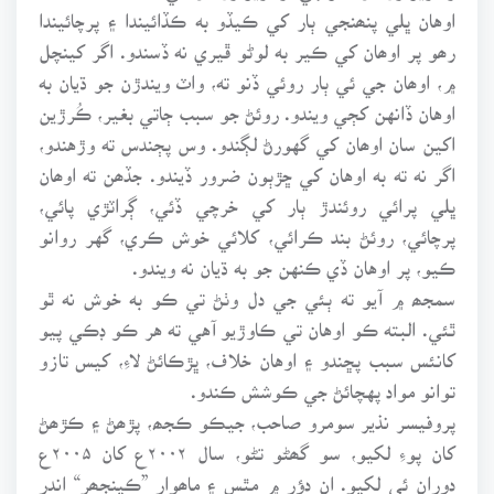
اوهان ڀلي پنھنجي ٻار کي ڪيڏو به ڪڏائيندا ۽ پرچائيندا
رھو پر اوھان کي ڪير به لوڻو ڦيري نه ڏسندو. اگر کينچل
۾، اوھان جي ئي ٻار روئي ڏنو ته، واٽ ويندڙن جو ڌيان به
اوهان ڏانهن کڄي ويندو. روئڻ جو سبب ڄاتي بغير، ڪُرڙين
اکين سان اوھان کي گهورڻ لڳندو. وس پڄندس ته وڙهندو،
اگر نه ته به اوهان کي ڇڙٻون ضرور ڏيندو. جڏھن ته اوھان
ڀلي پرائي روئندڙ ٻار کي خرچي ڏئي، ڳراٽڙي پائي،
پرچائي، روئڻ بند ڪرائي، کلائي خوش ڪري، گهر روانو
ڪيو، پر اوهان ڏي ڪنهن جو به ڌيان نه ويندو.
سمجھ ۾ آيو ته ٻئي جي دل وٺڻ تي ڪو به خوش نه ٿو
ٿئي. البته ڪو اوهان تي ڪاوڙيو آهي ته هر ڪو ڊڪي پيو
کانئس سبب پڇندو ۽ اوهان خلاف، ڀڙڪائڻ لاءِ، کيس تازو
توانو مواد پهچائڻ جي ڪوشش ڪندو.
پروفيسر نذير سومرو صاحب، جيڪو ڪجھ، پڙھڻ ۽ ڪڙھڻ
کان پوءِ لکيو، سو گھڻو تڻو، سال ۲۰۰۲ع کان ۲۰۰۵ع
دوران ئي لکيو. ان دؤر ۾ مٿس ۽ ماھوار ”ڪينجھر“ اندر