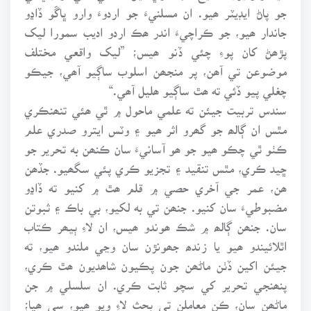
جو پاڻ ايڊيٽر ھيو. ان مسلنيءَ جو اردوءَ وارو ڀاڱو ڏاڍو
جاندار ھيو، جو ڪراچيءَ اندر ھڪ اردو اديب سمورا ليک
پڙھڻ کان پوءِ چئي ڏنو ھيس؛ ”ليک واقعي مختلف
موضوعن تي آھن، پر منجھن اسلوب ساڳيو آھي، جيڪو
چغلي پيو ڏئي ته ھٿ ساڳيو ھليل آھي.“
سندس تربيت جيئن ته علمي ماحول ۾ ٿي ھئي تنھنڪري
مٿس ان ڳالھ جو گھرو اثر ھيو ۽ وٽس ايترو صدري علم
ڪٺو ٿي چڪو ھيو جو ھو آسانيءَ سان ڪنھن به تحرير جو
ڇيد ڪري، مٿس تنقيد ۽ تجزيو ڪري پئي سگھيو. جڏھن
ھن، عمر جي آخري حصي ۾ قلم ھٿ ۾ کنيو ته ڏاڍو
مضبوطيءَ سان کنيو. جنھن تي به لکيو، بي باڪ ۽ ثبوتن
سان. جنھن ڳالھ ۾ شڪ ھوندو ھيس، ان لاءِ ٻيھر ڪتاب
اٿلائيندو ھيو يا زندھ جھونڙن سان وڃي ملندو ھيو، ته
جيئن اکين ڏٺن ماڻھن جون پڪيون شاھديون ھٿ ڪري،
پنھنجي تحرير کي سچو ثابت ڪري. ان سلسلي ۾ جن
ماڻھن سان، ڪن معاملن تي بحث لاءِ ويو ھيو، سي ھيا؛