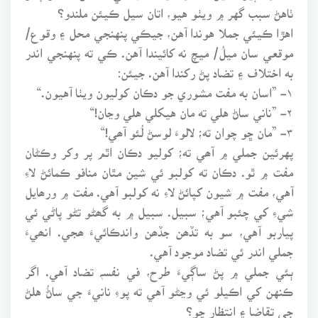
ٺاهڻ سبب گهر ۾ ويٺو هيو، اتان سيل ڪيئن ملندو؟
اهڙا ڪيئي جملا هوندا آهن، جيڪي پنهنجي محل ۽ وقوع/
موقعي سان ميلُ/ ميچ نه کائيندا آهن. ڪي ته پنهنجي اندر
به اختلاف ۽ تضاد پڻ رکندا آهن. جيئن:
۱- ”اسان به مفت مشوري جو دڪان کوليون ويٺا آهيون.“
۲- ”ناني ساڻ هلي ته مان هيکلي هلي وڃان!“
۳- ”مان ڇو چوان ته؛ لالوءَ لوسڻ لُئو آھي!“
پهرئين جملي ۾ آھي ته؛ کوليو دڪان اٿم پر وکر وڪڻان
مفت ۾ ٿو. دڪان ته کولبو ئي شين مٿان منافو ڪمائڻ لاءِ
آهي، مفت ۾ شيون کپائڻ لاءِ نه کولبو آهي. مفت ۾ ورھايل
شيءِ کي چئبو آهي؛ سبيل. سبيل ۾ به گھڻو تڻو پاڻي ئي
پياربو آهي، سو به تڏھن جڏھن واندڪائيءَ ھجي. انھيءَ
جملي اندر ئي تضاد موجود آهي.
ٻئي جملي ۾ پڻ ساڳيءَ طرح، في نفسہٖ تضاد آهي. اگر
ڪنهن کي اڪيلو ئي وڃڻو آهي ته پوءِ نانيءَ جي ساڻُ هلڻ
جي تقاضا ۽ انتظار ڇو؟