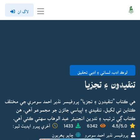
لاگ ان
لوڪ ادب، لساني ۽ ادبي تحقيق
تنقيدون ۽ تجزيا
هي ڪتاب ”تنقيدون ۽ تجزيا“ پروفيسر نذير احمد سومري جي مختلف
ڪتابن تي لکيل، تنقيدي ۽ اڀياسي جائزن جو مجموعو آهي، هن
ڪتاب ڳي ترتيب ۽ تدوين انجنيئر عبد الوهاب سهتي ڪئي آهي.
4.5/5.0
6342
1433
آخري ڀيرو اپڊيٽ ٿيو:
پروفيسر نذير احمد سومرو
ڇاپو پھريون