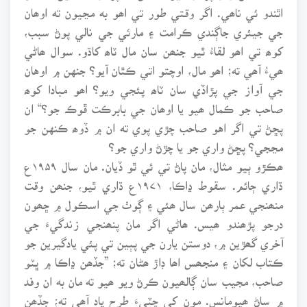
اٿندو ئي ناھي. اگر وقتي طور تي اھو به مڃيون ته اوھان
جي جيئري جاڳندي ڪرامت ۽ مارئي جي نالي پوڻ سبب،
کوھ تي اھو لقاءُ ٿيو جنھن سان مال ٽاھ کاڌو. سوال ھاڻي
ھيءُ آھي ته؛ اھو مال، اوچتو اتي ڪٿان آيو؟ جنهن ۾ اوهان
جي آواز جي پڙاڏي سان ٽاھ پئجي ويو؟ اھو مبادا کوھ
صاحب جو ڪمال ھيو يا اوھان جي بابرڪت ڦوڪ جو؟“ ان
پڇڻ تي اگر اهو صاحب چڙي پوي ته ان ۾ ڏوھ ڪنهن جو
مڃجي؟ پڇڻ واري جو يا چڙڻ واري جو؟
ھڪڙو ٻيو مثال، مان پاڻ تي ئي ٿو ڏيان. مان سال ۱۹۵۹ع
ڌاري ڄائم. سقوط ڍاڪا، ۱۹۷۱ع ڌاري ٿيو، جنھن وقت
منھنجي عمر ٻارھن سال ھئي ۽ ڳوٺ جي اسڪول ۾ ڇھون
درجو پڙھندو ھيس. ھاڻي اگر مان پنھنجي زندگيءَ جي
آخري گھڙين ۾، دوستن يارن جي پٻين تي پئي يادگيرين جو
ڪتاب لکان ۽ منجھس اھا ڊاڙ ھڻان ته؛ ”جڏھن ڍاڪا ۾ ڀٽو
صاحب، مجيب سان ڳالھيون ڪرڻ ويو ھيو ته مان به ان وفد
۾ ساڻ ھيومانس. مون کي چٽيءَ طرح ياد آھي ته؛ جڏھن