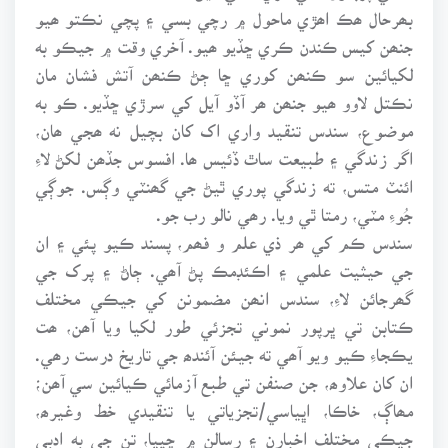
بھرحال ھڪ اھڙي ماحول ۾ رچي بسي ۽ پچي نڪتو ھيو
جنھن کيس ڪندن ڪري ڇڏيو ھيو. آخري وقت ۾ جيڪو به
لکيائين سو ڪنھن کوري ڇا ڄڻ ڪنھن آتش فشان مان
نڪتل لاوو ھيو جنھن ھر آڏو آيل کي سرڙي ڇڏيو. ڪو به
موضوع، سندس تنقيد واري اک کان بچيل نه ھجي ھان،
اگر زندگي ۽ طبيعت ساٿ ڏئيس ھا. افسوس جڏھن لکڻ لاءِ
ائنٽ متس، ته زندگي پوري ٿيڻ جي گھنٽي وڳس. جوڳي
جُوءِ مٽي، رمتا ٿي ويا. رھي نالو رب جو.
سندس ڪم کي ھر ذي علم و فھم، پسند ڪيو پئي ۽ ان
جي حيثيت علمي ۽ اڪئڊمڪ پڻ آھي. ڄاڻ ۽ پرک جي
گھرجائن لاءِ، سندس انھن مضمونن کي جيڪي مختلف
ڪتابن تي ڀرپور نموني تجزئي طور لکيا ويا آھن، ھت
يڪجاءِ ڪيو ويو آھي ته جيئن آئندھ جي تاريخ درست رھي.
ان کان علاوھ، جن صنفن تي طبع آزمائي ڪيائين سي آھن؛
مھاڳ، خاڪا، اڀياسي/تجزياتي يا تنقيدي خط وغيرھ،
جيڪي مختلف اخبارن ۽ رسالن ۾ ڇپيا، تن جي به ادبي