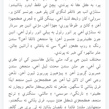
پوءِ به ڪل ڪا نه پوندي. پڇڻ تي فقط ايترو ٻڌائيندو؛
سنڌڙي انب جو ذائقو لنگڙي کان ڀلو هيو. چونسو کائڻ ۾،
سروليءَ کان وڌيڪ لذيذ آهي. بينگن ڦلي ۽ ڦجري هڪجهڙا
آهن ۽ کائڻ ۾ طوطا پوريءَ جهڙا آهن. مڙني انبن جو سردار
ته سنڌڙي آھي پر انور رٽول به ٻيلي انور رٽول آھي. انبن
جون ڪيتريون جنسون آهن؛ ڇا منجھن ذائقا آهن؟ سندن
رنگ ۽ روپ ڪھڙو آھي؟ سي ته باغائي ۽ آرائين ڄاڻن.
عام ماڻهوءَ کي خبر نه پوندي.
مختلف شين جي پرک، مٿي ٻڌايل ڪاسبين کي ان ڪري
ٿي آهي، جو مٿن سندن محنت ٿيل آھي. منجھن سندن
عمريون ڳريون آھن ۽ پيڙهيون پوريون ٿيون آهن. تڏهن
وڃي اھي ان لائق ٿيا آهن جو ھڪجھڙين شين منجھ ايڏا
فرق ٻڌائي ٿا سگهن. جڏھن ته ناتجربيڪار ماڻھو ويچارو ته
ڪينوءَ ۽ نارنگيءَ، موسميءَ ۽ مالٽي، سنگتري ۽ ترنج
منجھ، ھڪجھڙي شڪل ھئڻ سبب، فرق ٻڌائي نه سگھندو،
منجهانئن ملندڙ فائدا ۽ نقصان ٻڌائڻ ته ٿي پري جي ڳالھ.