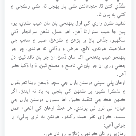
ڪُڏي کڻن ٿا. منجھانئن ڪي پار پهچن ٿا، ڪي رڪجي ۽
کٽي به پون ٿا.
تنقيد ڪرڻ واري کي اول پنهنجي پاڻ مان عيب ڪڍي، پوءِ
ٻين جا عيب سنوارڻا آهن. اهو عمل، تڏهن سرانجام ڏئي
سگهبو، جڏهن پاڻ ۾ پڙهڻ ۽ ڪڙهڻ، صبر ۽ سھپ جي
صلاحيت هوندي. لالچ، غرض ۽ وڏائي نه ھوندي، ڇو جو
پنهنجو عيب پنھنجي اک سان ڏسڻ، ان جو پاڻ ناقد ٿيڻ، دل
جھلي وري ان جو پاڻ ئي ناصح ۽ مصلح ٿيڻ، ڏاڍا ڏکيا ڪم
آهن.
اوھان ڀلي سڀني دوستن يارن جي سڄو ڏينھن ويٺا تعريفون
۽ تذڪرا ڪيو، پر ڪنهن کي ڀلجي به ياد نه ايندؤ. اگر
ڪنهن هڪ جي تنقيد ڪيوَ، اھا سمورن دوستن يارن جي
هيانءَ تي تور ٿي پوندي. هر هڪُ اوھان کي انھيءَ عمل
سبب، ڪرڙي نظر ھيٺ رکندو. هونئن به ٿري ٻوليءَ ۾
چوڻي آهي:
رماڙيو رو نان ڪونهي، رُئاڙيو رو نان هي.