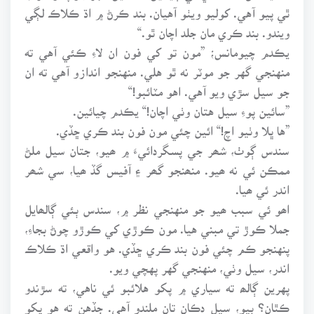
ٿي پيو آهي. کوليو ويٺو آهيان. بند ڪرڻ ۾ اڌ ڪلاڪ لڳي
ويندو. بند ڪري مان جلد اچان ٿو.“
يڪدم چيومانس؛ ”مون تو کي فون ان لاءِ ڪئي آهي ته
منهنجي گهر جو موٽر نه ٿو هلي. منهنجو اندازو آهي ته ان
جو سيل سڙي ويو آهي. اهو مٽائبو!“
”سائين پوءِ سيل هتان وٺي اچان!“ يڪدم چيائين.
”ها ڀلا وٺيو اچ!“ ائين چئي مون فون بند ڪري ڇڏي.
سندس ڳوٺ، شھر جي پسگردائيءَ ۾ ھيو، جتان سيل ملڻ
ممڪن ئي نه ھيو. منھنجو گھر ۽ آفيس گڏ ھيا، سي شھر
اندر ئي ھيا.
اھو ئي سبب ھيو جو منهنجي نظر ۾، سندس ٻئي ڳالھايل
جملا ڪوڙ تي مبني هيا. مون ڪوڙي کي ڪوڙو چوڻ بجاءِ،
پنهنجو ڪم چئي فون بند ڪري ڇڏي. هو واقعي اڌ ڪلاڪ
اندر، سيل وٺي، منهنجي گهر پهچي ويو.
پهرين ڳالھ ته سياري ۾ پکو هلائبو ئي ناهي، ته سڙندو
ڪٿان؟ ٻيو، سيل دڪان تان ملندو آهي. جڏهن ته هو پکو