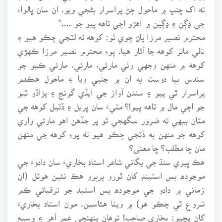
ته اک ڇنڀ ۾ ماحول ڄڻ پراسرار بڻجي ويو. ان سان ڀالواءِ
جي ڍڳن ۽ ڍڳين ۾ اهڙو اچي ٽاهه پيو جو ....“
محترم نصير مرزا پاڻ چوي ٿو؛ کوهه ته لٽجي چڪو هيو ۽
نالي ماتر کوهه جا آثار هيا. پوءِ محترم نصير مرزا ڪهڙي
کوهه ۾ منهن وجهي وٺي مارئي، مارئي، مارئي ڪيو جو
سندس ٻيا دوست به ان ۾ جنبي ويا ۽ ماحول هڪدم
پراسرار ٿي پيو ۽ سندن آواز جي ايڏي گونج ۽ پڙاڏو ٿيو
جو اچي مال ۾ ٽاهه پيو!؟ مٽيءَ سان ڀريل ۽ ڏٽيل کوهه جي
مٿان بيهي ته ضرور سگهجي ٿو پر جڏهن اهو مارئي واري
کوهه جو منهن به ڏٽجي چڪو هيو ته پوءِ کوهه جي منهن
مان ڇا مطلب؟ ڇا معنى؟
هڪ ڀيري سنڌ جي يگاني شاعر استاد بخاريءَ سان دادوءَ جي
موجوده بس اسٽينڊ کان ٿورو پرڀرو هڪ نئين هوٽل (ان
زماني ۾ دادو جي موجوده بس اسٽيڊ جو ترقياتي ڪم
شروع ٿي چڪو هو) ۾ ويٺا هئاسين. مون استاد بخاريءَ
کان پڇيو؛ بخاري صاحب! توهان پنهنجي عمر آهر ۽ وسيع