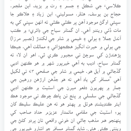
ڪلاسيءَ جي شڪل ۽ جسم ۽ رت ۾ يزيد، ابن ملجم،
حجاج بن يوسف، هٽلر، مسوليني، ابن زياد ۽ هلاڪو جا
سڀئي اوگڻ موجود آهن پر ڪٿي ڪٿي ته انهن سڀني کي به
مات ڏئي ويندو آهي. ان گمنام سياح جي ڊائريءَ ۾ ڪتب
آندل جملا ۽ ٻولي ۽ خيمي ۾ شام جي لکندڙ (نصير مرزا)
جي ٻولي ۾ حيرت انگيز هڪجهڙائي ۽ مماثلت آهي، جيڪا
پڙهندڙن کي سوچڻ تي مجبور ڪري ٿي. اهو ان لاءِ ته
گمنام سياح، اديب به آهي خيرپور شهر ۾ هو ڪنهن ادبي
گڏجاڻي ۾ آيل هو. خيمي ۾ شام جي صفحي ۷۳ تي لکيل
آهي ”مسافر کي ياد آهي ته هو جڏهن ارڙهن ورهين جي
ڄمار ۾ پهريون دفعو ميرن جي اسٽيٽ ۾ ڪنهن ادبي
گڏجاڻي جي سلسلي ۾ پنج تن پاڪ چوڪ تي موجود هڪ
ايئر ڪنڊيشنڊ هوٽل ۾ پهتو هو ته هن عليڪ سليڪ کان
پوءِ اسٽيٽ جي مقامي ماتمدار عزيزم حداد صاحب کي
پنهنجو هم مذهب ڄاڻي ان خوني واقعي تان پردو کڻڻ جي
وينتي ڪئي هئي. شايد گمنام مسافر جو اشارو خيرپور جي