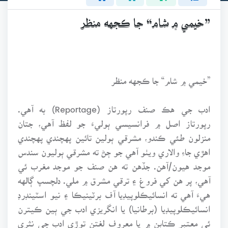
”خيمي ۾ شام“ جا ڪجهه منظر
”خيمي ۾ شام“ جا ڪجهه منظر
ادب جي هڪ صنف رپورتاز (Reportage) به آهي.
رپورتاز اصل ۾ فرانسيسي ٻوليءَ جو لفظ آهي، جتان
منزلون طئي ڪندو، مشرقي ٻولين تائين پهچندي پهچندي
اهڙي جاءِ والاري ويٺو آهي جو ڄڻ ته مشرقي ٻوليون سندس
موجد هيون/آهن. جڏهن ته هن صنف جو موجد مغرب ئي
آهي، پر هن کي فروغ ۽ ترقي مشرق ۾ ملي. دلچسپ ڳالهه
هيءَ آهي ته انسائيڪلوپيڊيا آف برٽينيڪا ۽ نيو اسٽينڊرڊ
انسائيڪلوپيڊيا (برطانيا) يا انگريزي ادب جي ٻين ڪيترن
ئي معتبر ڪتابن ۾ يا معروف لغتن توڙي ادب جي نثري