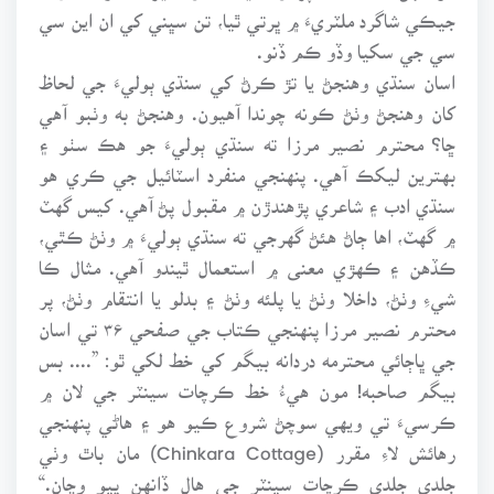
جيڪي شاگرد ملٽريءَ ۾ ڀرتي ٿيا، تن سڀني کي ان اين سي
سي جي سکيا وڏو ڪم ڏنو.
اسان سنڌي وهنجڻ يا تڙ ڪرڻ کي سنڌي ٻوليءَ جي لحاظ
کان وهنجڻ وٺڻ ڪونه چوندا آهيون. وهنجڻ به وٺبو آهي
ڇا؟ محترم نصير مرزا ته سنڌي ٻوليءَ جو هڪ سٺو ۽
بهترين ليکڪ آهي. پنهنجي منفرد اسٽائيل جي ڪري هو
سنڌي ادب ۽ شاعري پڙهندڙن ۾ مقبول پڻ آهي. کيس گهٽ
۾ گهٽ، اها ڄاڻ هئڻ گهرجي ته سنڌي ٻوليءَ ۾ وٺڻ ڪٿي،
ڪڏهن ۽ ڪهڙي معنى ۾ استعمال ٿيندو آهي. مثال ڪا
شيءِ وٺڻ، داخلا وٺڻ يا پلئه وٺڻ ۽ بدلو يا انتقام وٺڻ، پر
محترم نصير مرزا پنهنجي ڪتاب جي صفحي ۳۶ تي اسان
جي ڀاڄائي محترمه دردانه بيگم کي خط لکي ٿو: ”.... بس
بيگم صاحبه! مون هيءُ خط ڪرچات سينٽر جي لان ۾
ڪرسيءَ تي ويهي سوچڻ شروع ڪيو هو ۽ هاڻي پنهنجي
رهائش لاءِ مقرر (Chinkara Cottage) مان باٿ وٺي
جلدي جلدي ڪرچات سينٽر جي هال ڏانهن پيو وڃان.“