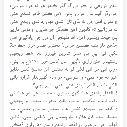
ٽنڊي ٺوڙهي ۾ ڪو بزرگ گذر ڪندو هو ته هوءَ سوسيءَ
جو وڏو گهيريدار غرارو پائي الائي ڪٿان ظاهر ٿيندي هئي
۽ بقول امان جي ته تڏي تان اٿندي مهل چوندي ويندي هئي
ته مرزاڻين ته کاڌيون آهن ڪانگن جو هڏيون ۽ مڙس ماريو
پاڻ حيات ويٺيون آهن. اها منهنجي ان دور جي يادگيري آهي
جڏهن مان بنهه ڪمسن هوس.“ محترم نصير مرزا هڪ هنڌ
لکي ٿو؛ بي بي مسز شيرين فيروز نانا هڪ ويجهي
رشتيدار هئڻ واري لاڳاپي سان کيس خبر ۱۹۹۰ع ۾ پئي،
وري اتي جو اتي لکي ٿو ته سندس امڙ سانئڻ کيس ٻڌايو
هيو ته هو غميءَ ۾ سوسيءَ جو وڏو گهيريدار غرارو پائي
الائي ڪٿان ظاهر ٿيندي هئي. هتي ڪير پُڄي؟
ذوالفقار راشدي هڪ گهڻ پاسائين شخصيت هو. هو هڪ ئي
وقت اديب، ليکڪ، ايڊيٽر، نقاد، شاعر، زميندار ۽ پنهنجي
درگاهه جو سجاده نشين هو. سندس مريدي خادميءَ جو
سلسلو سنڌ کان علاوه بلوچستان جي ضلعي سبيءَ تائين
ڦهليل هو. مرحوم ذوالفقار راشديءَ سن ۵۰ واري ڏهاڪي