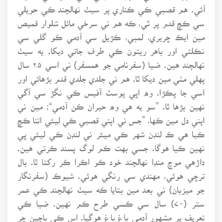
آئي. هم قصبي ڪي ڪناري پر سيٺ نهالچند ڪي حويلي
سي ڪڇ قدم پر ٿي، ڪه هم ني سرخي مائل شلوار قميص
مين ايڪ ڇريري، لمبي، ڪڙيل سي آدمي ڪو گلي سي
نڪلتي اور باهر ريتون ڪي طرف جاتي ديکا. يه سيٺ
نهالچند هين. ضيا (سفرنامي جو همسفر) ني اسي ۲۵ سال
پهلي مٺي مين ديکا ٿا. هم ني جلدي جلدي قدم بڙهائي اور
اسي جا پڪڙا. وه اڀي پوسٽ آفيس ڪي نگڙ سي آگي
نهين بڙها ٿا. ”سو يه هي وه حيران ڪن آدمي“؛ مين ني
اپني دل مين ڪها، ”جس ني اپني قصبي ڪي ليئي اتنا ڪڇ
ڪيا هي ڪ لنڊن شهر ڪي ميئر ني لنڊن ڪي ليئي ڀي
نهين ڪيا هوگا. جسي بهت ڪم لوگ پسند ڪرتي هين.
داڙهي موڇ منڊا نهالچند خود ڪو اڪرا ڪر رکتا ٿا. بال
ترڇي هوئي، مهندي سي رنگي هوئي. شيوڪ (سفرنگار
جو ميزبان) ني بعد مين بتايا ڪه سيٺ نهالچند ڪي عمر
ستر (۷۰) سال سي ڪسي طرح ڪم نهين. ضيا ڪي
تعريف پر مشهور آدمي باغ باغ هوگيا. اس ڪي باڇين چر