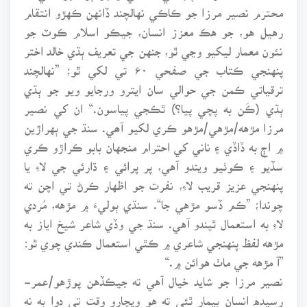
محترم نصير مرزا جو ڪاڪي نهالچند ڏانهن ڪهڙو انتقام
رهيل هو، جو هڪ معزز انسان، جيڪو اسلام ڪوٽ جو
نئون معمار ليکيو وڃي ٿو، جنهن جي تعريف ٻڌي خالد اختر
پنهنجي ڪتاب جي صفحي ۶۰ تي لکي ٿو؛ ”نهالچند
ترقياتي ڪمن جي حوالي سان ايترو ورجايو ويو جو ٻڌي
ٻڌي (ڪَن به پچي پيا؟) ٿڪجي پياسون.“ ان کي نصير
مرزا مڙهه/مڙهي/مڙهو ڪري لکيو آھي. سنڌ جي ٻهراڙين
۾ اڄ به ڏاڏي ۽ ناني کي احترام منجهان بابو ڪراڙو ڪري
سڏيو ۽ ڪوٺيو ويندو آهي، پر پرائي ۽ ڌارئي جي لاءِ يا
پنهنجي عزيز قريب لاءِ، نفرت جو اظهار ڪرڻ تي اچن ته
چوندا؛ ”ڪم ڏسو مڙهي جا“. سنڌي ٻوليءَ ۾ مڙهه، مُردي
لا به استعمال ٿيندو آهي. سنڌ جي وڏي شاعر شيخ اياز به
مڙهه لفظ پنهنجي شاعري ۾ ڪٿي استعمال ڪندي چوي ٿو:
”آ مڙهه جي ماٺ هوائن ۾.“
نصير مرزا جو شايد خيال آهي ته جيڪڏهن پوڙهو/عمر-
رسيده انسان بيمار ٿئي ته هو ويچارو وقت تي دوا به نه