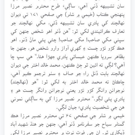
سان تشبيهه ڏني آهي، ساڳيءَ طرح محترم نصير مرزا
پنهنجي ڪتاب (خيمي ۾ شام) جي صفحي ۱۷۱ تي ديوان
نهالچند کي پادري سان تشبيهه ڏئي، مکي نهالچند جو
تعارف ڪرائيندي لکي ٿو: ”هن ڏٺو اهو شخص جنهن کي
سڀني مکي صاحب! مکي صاحب! چئي پئي مانُ ڏنو. اهو
هڪ کڙو تڙو چست ۽ کهري آواز وارو شخص هو، جنهن جا
بظاهر سروپا ڪنهن عيسائي پادري جهڙا هئا.“ هي سڀ ڇا
آهي؟ لڳي ته ائين ٿو ڄڻ ڪنهن، محمد خالد اختر جي ديوان
نهالچند بابت ڏنل راءِ جو صاف ۽ سٺو ترجمو ڪيو آهي،
ڇاڪاڻ ته محمد خالد اختر به لکي ٿو؛ ”هو (نهالچند)
نوجوانن وانگر کڙو تڙو يعني نوجوانن وانگر چست هو ۽
پادري پئي لڳو.“ محترم نصير مرزا کي به ساڳئي نموني
هن جي شخصيت پادريءَ جيان لڳي.
خيمي ۾ شام جي صفحي ۶۷ تي محترم نصير مرزا هڪ
گمنام سياح جو سفرنامو ڏنو آهي، جنهن جو هنڌ شهيد آباد
ڏيکاري ٿو. ان جي فوٽ نوٽ ۾ محترم نصير مرزا لکي