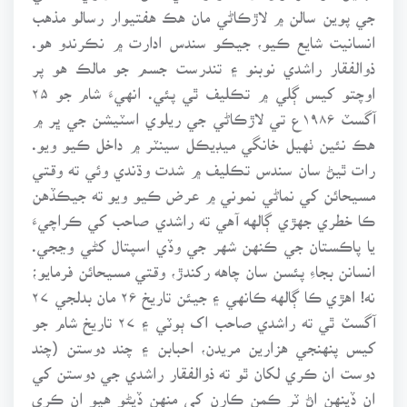
جي پوين سالن ۾ لاڙڪاڻي مان هڪ هفتيوار رسالو مذهب
انسانيت شايع ڪيو، جيڪو سندس ادارت ۾ نڪرندو هو.
ذوالفقار راشدي نوبنو ۽ تندرست جسم جو مالڪ هو پر
اوچتو کيس ڳلي ۾ تڪليف ٿي پئي. انهيءَ شام جو ۲۵
آگسٽ ۱۹۸۶ع تي لاڙڪاڻي جي ريلوي اسٽيشن جي ڀر ۾
هڪ نئين ٺهيل خانگي ميڊيڪل سينٽر ۾ داخل ڪيو ويو.
رات ٿيڻ سان سندس تڪليف ۾ شدت وڌندي وئي ته وقتي
مسيحائن کي نماڻي نموني ۾ عرض ڪيو ويو ته جيڪڏهن
ڪا خطري جهڙي ڳالهه آهي ته راشدي صاحب کي ڪراچيءَ
يا پاڪستان جي ڪنهن شهر جي وڏي اسپتال کڻي وڃجي.
انسانن بجاءِ پئسن سان چاهه رکندڙ، وقتي مسيحائن فرمايو؛
نه! اهڙي ڪا ڳالهه ڪانهي ۽ جيئن تاريخ ۲۶ مان بدلجي ۲۷
آگسٽ ٿي ته راشدي صاحب اک ٻوٽي ۽ ۲۷ تاريخ شام جو
کيس پنهنجي هزارين مريدن، احبابن ۽ چند دوستن (چند
دوست ان ڪري لکان ٿو ته ذوالفقار راشدي جي دوستن کي
ان ڏينهن اڻ ٽر ڪمن ڪارن کي منهن ڏيڻو هيو ان ڪري