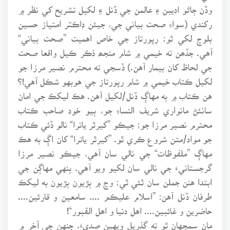
وڏن ڄاڻو اديبن ۽ عالمن جي ڏنل ۽ لکيل تشريح کي نظر ۾
رکندي (سواءِ صحت بياني جي، جيئن ڊاڪٽر امتياز حسين
بلوچ لکي ٿو؛ رپورتاز جي خاص اهميت ”صحت بياني“
آهي. جڏھن ته خيمي ۾ شام منجھ ذڪر ڪيل واقعا صحت
جي لحاظ کان بيمار آهن.) ڏسجي ته محترم نصير مرزا جو
لکيل ڪتاب خيمي ۾ شام رپورتاز جي هوبهو شڪل آهي!؟
هن ڪتاب ۾ ٻه مهاڳ ڏنل/لکيل آهن. هڪ ليکڪ جي امان
سانئڻ مانواري شريف النساءِ جو، ٻيو خود صاحب ڪتاب
محترم نصير مرزا جو؛ جيڪو ”کيرٿر ياترا“ نالو ڏئي ڪتاب
جو مواد/متن شروع ڪري ٿو. ”کيرٿر ياترا“ کان اڳ به هڪ
مهاڳ ”ملفوظات“ جي نالي سان آهي، جيڪو نصير مرزا
گرجستانيءَ جي نالي سان لکيو ويو آهي. ٻنهي مهاڳن جي
ابتدا هنن جملن سان ٿئي ٿي؛ وچ ۾ ٻڙيون ٻڙيون به ليکڪ
طرفان ڏنل آهن: ”اسلام عليڪم .... سامعين و قارئين....
حاضرين و غائبين.... اهل دنيا و اهل القبور“!
مان سمجهان ٿو ته گذريل ويهين صديءَ، جنهن جي آخر ۾