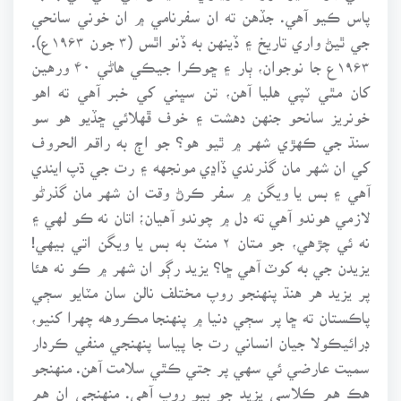
پاس ڪيو آهي. جڏهن ته ان سفرنامي ۾ ان خوني سانحي
جي ٿيڻ واري تاريخ ۽ ڏينهن به ڏنو اٿس (۳ جون ۱۹۶۳ع).
۱۹۶۳ع جا نوجوان، ٻار ۽ ڇوڪرا جيڪي هاڻي ۴۰ ورهين
کان مٿي ٽپي هليا آهن، تن سڀني کي خبر آهي ته اهو
خونريز سانحو جنهن دهشت ۽ خوف ڦهلائي ڇڏيو هو سو
سنڌ جي ڪهڙي شهر ۾ ٿيو هو؟ جو اڄ به راقم الحروف
کي ان شهر مان گذرندي ڏاڍي مونجهه ۽ رت جي ڌپ ايندي
آهي ۽ بس يا ويگن ۾ سفر ڪرڻ وقت ان شهر مان گذرڻو
لازمي هوندو آهي ته دل ۾ چوندو آهيان؛ اتان نه ڪو لهي ۽
نه ئي چڙهي، جو متان ۲ منٽ به بس يا ويگن اتي بيهي!
يزيدن جي به کوٽ آهي ڇا؟ يزيد رڳو ان شهر ۾ ڪو نه هئا
پر يزيد هر هنڌ پنهنجو روپ مختلف نالن سان مٽايو سڄي
پاڪستان ته ڇا پر سڄي دنيا ۾ پنهنجا مڪروهه چهرا کنيو،
ڊرائيڪولا جيان انساني رت جا پياسا پنهنجي منفي ڪردار
سميت عارضي ئي سهي پر جتي ڪٿي سلامت آهن. منهنجو
هڪ هم ڪلاسي يزيد جو ٻيو روپ آهي. منهنجي ان هم