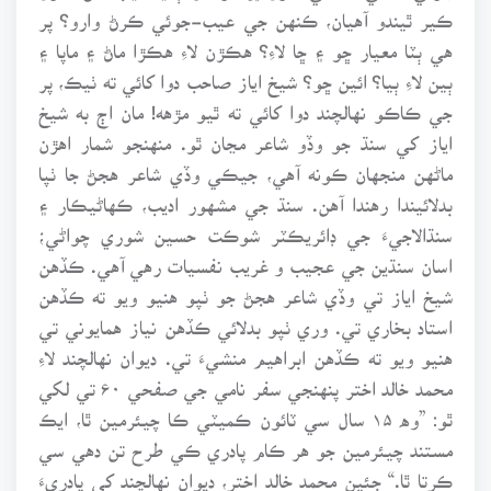
ڪير ٿيندو آهيان، ڪنهن جي عيب-جوئي ڪرڻ وارو؟ پر
هي ٻٽا معيار ڇو ۽ ڇا لاءِ؟ هڪڙن لاءِ هڪڙا ماڻ ۽ ماپا ۽
ٻين لاءِ ٻيا؟ ائين ڇو؟ شيخ اياز صاحب دوا کائي ته ٺيڪ، پر
جي ڪاڪو نهالچند دوا کائي ته ٿيو مڙهه! مان اڄ به شيخ
اياز کي سنڌ جو وڏو شاعر مڃان ٿو. منهنجو شمار اهڙن
ماڻهن منجهان ڪونه آهي، جيڪي وڏي شاعر هجڻ جا ٺپا
بدلائيندا رهندا آهن. سنڌ جي مشهور اديب، ڪهاڻيڪار ۽
سنڌالاجيءَ جي ڊائريڪٽر شوڪت حسين شوري چواڻي؛
اسان سنڌين جي عجيب و غريب نفسيات رهي آهي. ڪڏهن
شيخ اياز تي وڏي شاعر هجڻ جو ٺپو هنيو ويو ته ڪڏهن
استاد بخاري تي. وري ٺپو بدلائي ڪڏهن نياز همايوني تي
هنيو ويو ته ڪڏهن ابراهيم منشيءَ تي. ديوان نهالچند لاءِ
محمد خالد اختر پنهنجي سفر نامي جي صفحي ۶۰ تي لکي
ٿو: ”وه ۱۵ سال سي ٽائون ڪميٽي ڪا چيئرمين ٿا، ايڪ
مستند چيئرمين جو هر ڪام پادري ڪي طرح تن دهي سي
ڪرتا ٿا.“ جئين محمد خالد اختر، ديوان نهالچند کي پادريءَ