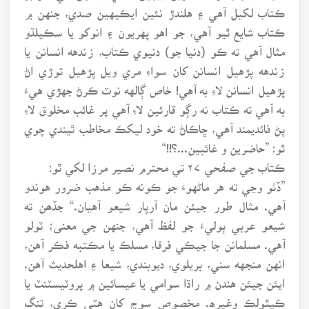
ڪتاب لکيل آهي ۽ هلندڙ نئين ايڪيهين صدي، جنهن ۾
ڪتاب شايع ٿيو آهي، جو اهو پهريون ۽ انوکو يا سڪيلڌو
مثال آهي ته ڪو (دنيا جو) دنيوي ڪتاب، زندهه انسانن يا
زندهه پڙهيل انسانن کان سواءِ مري ويل پڙهيل توڙي اڻ
پڙهيل انسانن لاءِ به آهي! خاص ڳالهه نوٽ ڪرڻ جهڙي هيءَ
به آهي ته ڪتاب نه رڳو قارئين لاءِ آهي پر غائب مخلوق لاءِ
پڻ فائديمند آهي، ڇاڪاڻ ته خود ليکڪ مخاطب ٿيندي چوي
ٿو: ”حاضرين و غائبين...؟!!“
ڪتاب جي صفحي ۲۷ تي محترم نصير مرزا لکي ٿو:
”ڏٺو وڃي ته هر ماڻهوءَ جو ڪونه ڪو مذهب ضرور هوندو
آهي. مثال طور جيئن مان آرپار شيعو آهيان.“ جڏھن ته
شيعو عربي ٻوليءَ جو لفظ آهي، جنهن جي معنى؛ ٽولو
آهي. مسلمانن جا جيڪي فرقا، مسلڪ يا مڪتبه فڪر آهن،
انهن منجهه سني، بريلوي، ديوبندي، شيعا ۽ اهلحديث آهن.
ايئن جيئن هندن ۾ راڌا سوامي يا عيسائين ۾ پروٽيسٽنٽ يا
ڪيٿولڪ وغيرھ. مخصوص سوچ کان هٽي ڪري، تنگ