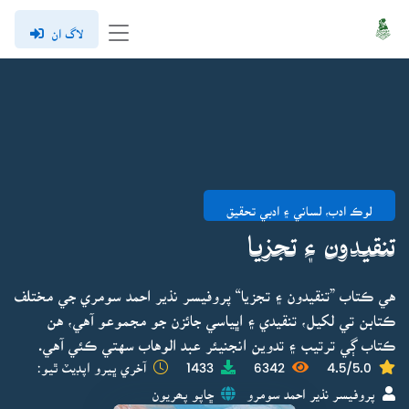
لاگ ان
لوڪ ادب، لساني ۽ ادبي تحقيق
تنقيدون ۽ تجزيا
هي ڪتاب ”تنقيدون ۽ تجزيا“ پروفيسر نذير احمد سومري جي مختلف
ڪتابن تي لکيل، تنقيدي ۽ اڀياسي جائزن جو مجموعو آهي، هن
ڪتاب ڳي ترتيب ۽ تدوين انجنيئر عبد الوهاب سهتي ڪئي آهي.
4.5/5.0
6342
1433
آخري ڀيرو اپڊيٽ ٿيو:
پروفيسر نذير احمد سومرو
ڇاپو پھريون