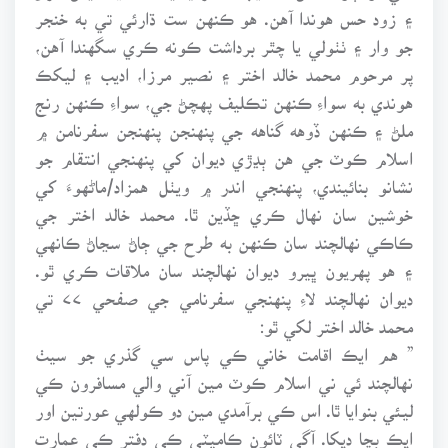
۽ زود حس هوندا آهن. هو ڪنهن ست ڌارئي تي به خنجر
جو وار ۽ ٺٺولي يا چٿر برداشت ڪونه ڪري سگهندا آهن،
پر مرحوم محمد خالد اختر ۽ نصير مرزا، اديب ۽ ليکڪ
هوندي به سواءِ ڪنهن تڪليف پهچڻ جي، سواءِ ڪنهن رنج
ملڻ ۽ ڪنهن ڏوهه گناهه جي پنهنجن پنهنجن سفرنامن ۾
اسلام ڪوٽ جي هن ٻڍڙي ديوان کي پنهنجي انتقام جو
نشانو بنائيندي، پنهنجي اندر ۾ ويٺل همزاد/ماڻهوءَ کي
خوشين سان نهال ڪري ڇڏين ٿا. محمد خالد اختر جي
ڪاڪي نهالچند سان ڪنهن به طرح جي ڄاڻ سڃاڻ ڪانهي
۽ هو پهريون ڀيرو ديوان نهالچند سان ملاقات ڪري ٿو.
ديوان نهالچند لاءِ پنهنجي سفرنامي جي صفحي ۷۷ تي
محمد خالد اختر لکي ٿو:
” هم ايڪ اقامت خاني ڪي پاس سي گذري جو سيٺ
نهالچند ئي ني اسلام ڪوٽ مين آني والي مسافرون ڪي
ليئي بنوايا ٿا. اس ڪي برآمدي مين دو ڪولهي عورتين اور
ايڪ بچا ديکا. آگي ٽائون ڪاميٽي ڪي دفتر ڪي عمارت