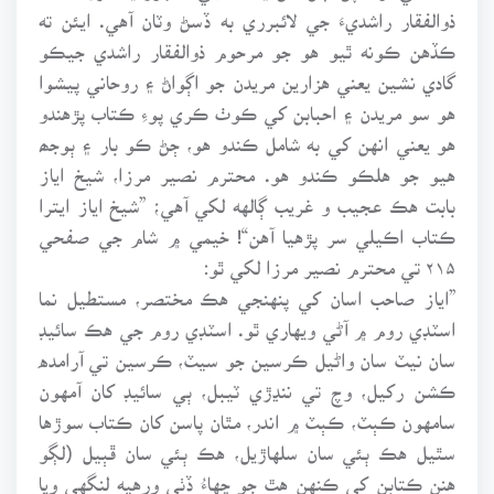
ذوالفقار راشديءَ جي لائبرري به ڏسڻ وٽان آهي. ايئن ته
ڪڏهن ڪونه ٿيو هو جو مرحوم ذوالفقار راشدي جيڪو
گادي نشين يعني هزارين مريدن جو اڳواڻ ۽ روحاني پيشوا
هو سو مريدن ۽ احبابن کي ڪوٺ ڪري پوءِ ڪتاب پڙهندو
هو يعني انهن کي به شامل ڪندو هو، ڄڻ ڪو بار ۽ ٻوجھ
هيو جو هلڪو ڪندو هو. محترم نصير مرزا، شيخ اياز
بابت هڪ عجيب و غريب ڳالهه لکي آهي؛ ”شيخ اياز ايترا
ڪتاب اڪيلي سر پڙهيا آهن“! خيمي ۾ شام جي صفحي
۲۱۵ تي محترم نصير مرزا لکي ٿو:
”اياز صاحب اسان کي پنهنجي هڪ مختصر، مستطيل نما
اسٽڊي روم ۾ آڻي ويهاري ٿو. اسٽڊي روم جي هڪ سائيڊ
سان نيٽ سان واڻيل ڪرسين جو سيٽ، ڪرسين تي آرامده
ڪشن رکيل، وچ تي ننڍڙي ٽيبل، ٻي سائيڊ کان آمهون
سامهون ڪٻٽ، ڪٻٽ ۾ اندر، مٿان پاسن کان ڪتاب سوڙها
سٿيل هڪ ٻئي سان سلهاڙيل، هڪ ٻئي سان ڦٻيل (لڳو
هنن ڪتابن کي ڪنهن هٿ جو ڇهاءُ ڏٺي ورهيه لنگهي ويا