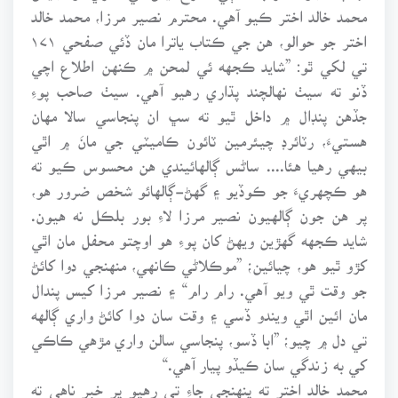
محمد خالد اختر ڪيو آهي. محترم نصير مرزا، محمد خالد
اختر جو حوالو، هن جي ڪتاب ياترا مان ڏئي صفحي ۱۷۱
تي لکي ٿو: ”شايد ڪجهه ئي لمحن ۾ ڪنهن اطلاع اچي
ڏنو ته سيٺ نهالچند پڌاري رهيو آهي. سيٺ صاحب پوءِ
جڏهن پنڊال ۾ داخل ٿيو ته سڀ ان پنجاسي سالا مهان
هستيءَ، رٽائرڊ چيئرمين ٽائون ڪاميٽي جي مانَ ۾ اٿي
بيهي رهيا هئا.... ساڻس ڳالهائيندي هن محسوس ڪيو ته
هو ڪچهريءَ جو ڪوڏيو ۽ گهڻ-ڳالهائو شخص ضرور هو،
پر هن جون ڳالهيون نصير مرزا لاءِ بور بلڪل نه هيون.
شايد ڪجهه گهڙين ويهڻ کان پوءِ هو اوچتو محفل مان اٿي
کڙو ٿيو هو، چيائين؛ ”موڪلاڻي ڪانهي، منهنجي دوا کائڻ
جو وقت ٿي ويو آهي. رام رام“ ۽ نصير مرزا کيس پندال
مان ائين اٿي ويندو ڏسي ۽ وقت سان دوا کائڻ واري ڳالهه
تي دل ۾ چيو؛ ”ابا ڏسو، پنجاسي سالن واري مڙهي ڪاڪي
کي به زندگي سان ڪيڏو پيار آهي.“
محمد خالد اختر ته پنهنجي جاءِ تي رهيو پر خبر ناهي ته