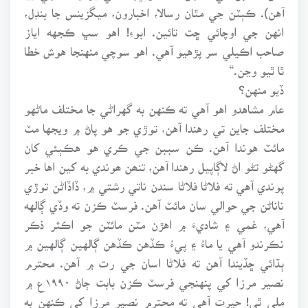
آهن). ڪٻٽن جي مٿان رسالا، اخبارون، ميگزينس جا بنڊل،
انهن جي اوچائي ڇت تائين. ابوءِ! اهو سڀ ڪجهه اياز
صاحب اڪيلي سر پڙهيو آهي. اهو سوچي منهنجا هوش خطا
ٿا ٿيو وڃن.“
ڏيو منهن؟
عام مشاهدو اهو آهي ته ڪنهن به گهراڻي جا مختلف ماڻهو
مختلف جاين تي رهندا آهن، توڙي جو هو پاڻ ۾ ويجها مٽ
مائٽ هوندا آهن. ڪن سببن جي ڪري هو هڪٻئي کان
گهڻو تڻو اڻ لاڳاپيل رهندا آهن، تنھن ھوندي به کين اها خبر
پوندي آهي ته فلاڻا فلاڻا سندن ناتي رشتي ۾، ڏاڏاڻن توڙي
ناناڻن جي حوالي سان مائٽ آهن. فرسٽ ڪزن ته وڏي ڳالهه
آهي، غمي ۽ شاديءَ ۾ اهڙن مٽن مائٽن جو اڪثر ذڪر
نڪرندو آهي يا ماءُ ۽ پيءُ ڪڏهن ڪڏهن ڳالهين ڳالهين ۾
ٻڌائي ڇڏيندا آهن ته فلاڻا اسان جي رت ۾ آهن. محترم
نصير مرزا کي پنهنجي فرسٽ ڪزن بابت ڄاڻ ۱۹۹۰ع ۾
ملي ٿي! حيرت آهي ته محترم نصير مرزا کي ڪنهن به