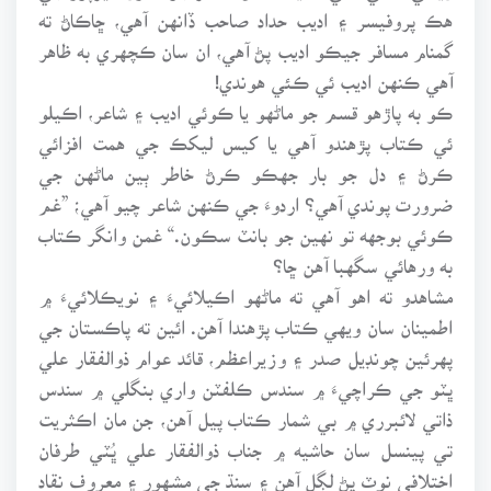
هڪ پروفيسر ۽ اديب حداد صاحب ڏانهن آهي، ڇاڪاڻ ته
گمنام مسافر جيڪو اديب پڻ آهي، ان سان ڪچهري به ظاهر
آهي ڪنهن اديب ئي ڪئي هوندي!
ڪو به پاڙهو قسم جو ماڻهو يا ڪوئي اديب ۽ شاعر، اڪيلو
ئي ڪتاب پڙهندو آهي يا کيس ليکڪ جي همت افزائي
ڪرڻ ۽ دل جو بار جهڪو ڪرڻ خاطر ٻين ماڻهن جي
ضرورت پوندي آهي؟ اردوءَ جي ڪنهن شاعر چيو آهي؛ ”غم
ڪوئي بوجهه تو نهين جو بانٽ سڪون.“ غمن وانگر ڪتاب
به ورهائي سگهبا آهن ڇا؟
مشاهدو ته اهو آهي ته ماڻهو اڪيلائيءَ ۽ نويڪلائيءَ ۾
اطمينان سان ويهي ڪتاب پڙهندا آهن. ائين ته پاڪستان جي
پهرئين چونڊيل صدر ۽ وزيراعظم، قائد عوام ذوالفقار علي
ڀٽو جي ڪراچيءَ ۾ سندس ڪلفٽن واري بنگلي ۾ سندس
ذاتي لائبرري ۾ بي شمار ڪتاب پيل آهن، جن مان اڪثريت
تي پينسل سان حاشيه ۾ جناب ذوالفقار علي ڀُٽي طرفان
اختلافي نوٽ پڻ لڳل آهن ۽ سنڌ جي مشهور ۽ معروف نقاد