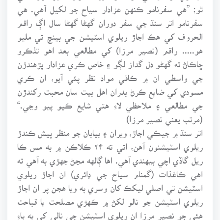
ٿو؛ ”هي سفرنامو ڪنهن عزادار سياح جو لکيل آهي. هي
سفرنامو اتر سنڌ جي سفر دوران گهڻا گهڻا سال اڳ راقم
الحروف کي هڪ اجاڙ ريلوي اسٽيشن جي بينچ تي مليو
هو..... راقم (نصير مرزا) کي مطالعي بعد اهو تذڪرو
ڇاڪاڻ ته گهڻو دل گداز لڳو ۽ خاص ڪري عزادار پڙهندڙن
جي واسطي ان ۾ ڪافي مواد نظر پئي آيو، ان ڪري
مسودي کي ضايع ڪرڻ بدران اهل بيت سان محبت رکندڙن
جي مطالعي ۽ ملاحظي لاءِ هتي شايع ڪيو پيو وڃي.“
(مرتب يعني نصير مرزا)
اتر سنڌ ۾ جيڪي اجاڙ، ويران ۽ بيابان جو منظر پيش ڪندڙ
ريلوي اسٽيشنون آهن، اتي ته ۲۴ ڪلاڪن ۾ به مس ڪا
ريل گاڏي اچي بيهندي آهي. اها ڳالهه مڃڻ جهڙي به آهي ته
اهي ڪاغذات (گمنام سياح جي ڊائري) ان اجاڙ ريلوي
اسٽيشن تي اصلي ليکڪ کان وسري به ويا هجن پر ان اجاڙ
ريلوي اسٽيشن جو نالو لکڻ ۾ ڪهڙي مصلحت يا قباحت
هئي جو نصير مرزا ان ريلوي اسٽيشن جي نالي کي به باءِ