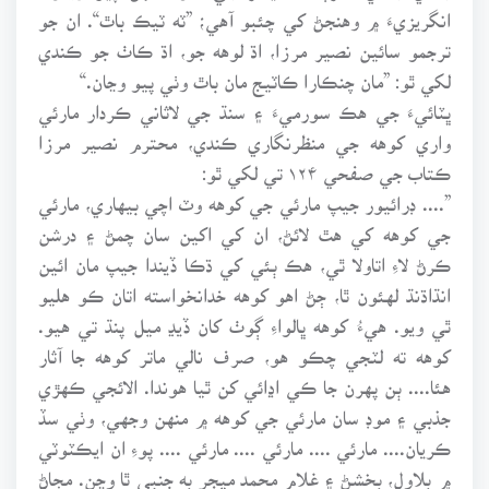
انگريزيءَ ۾ وهنجڻ کي چئبو آهي؛ ”ٽه ٽيڪ باٿ“. ان جو
ترجمو سائين نصير مرزا، اڌ لوهه جو، اڌ ڪاٺ جو ڪندي
لکي ٿو: ”مان چنڪارا ڪاٽيج مان باٿ وٺي پيو وڃان.“
ڀٽائيءَ جي هڪ سورميءَ ۽ سنڌ جي لاثاني ڪردار مارئي
واري کوهه جي منظرنگاري ڪندي، محترم نصير مرزا
ڪتاب جي صفحي ۱۲۴ تي لکي ٿو:
”.... ڊرائيور جيپ مارئي جي کوهه وٽ اچي بيهاري، مارئي
جي کوهه کي هٿ لائڻ، ان کي اکين سان چمڻ ۽ درشن
ڪرڻ لاءِ اتاولا ٿي، هڪ ٻئي کي ڌڪا ڏيندا جيپ مان ائين
انڌاڌنڌ لهئون ٿا، ڄڻ اهو کوهه خدانخواسته اتان ڪو هليو
ٿي ويو. هيءُ کوهه ڀالواءِ ڳوٺ کان ڏيڍ ميل پنڌ تي هيو.
کوهه ته لٽجي چڪو هو، صرف نالي ماتر کوهه جا آثار
هئا.... ٻن پهرن جا ڪي اڍائي کن ٿيا هوندا. الائجي ڪهڙي
جذبي ۽ موڊ سان مارئي جي کوهه ۾ منهن وجهي، وٺي سڏ
ڪريان.... مارئي .... مارئي .... مارئي .... پوءِ ان ايڪٽوٽي
۾ بلاول، بخشڻ ۽ غلام محمد ميجر به جنبي ٿا وڃن. مڄاڻ