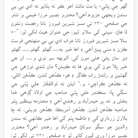
گهر جي ڀاتيءَ يا مٽ مائٽ اهو ڪو نه ٻڌايو ته ادي بي بي
سندن ويجهي عزيزه آهي؟ محترم نصير مرزا خيمي ۾ شام
جي صفحي ۳۳۰ تي مسز شيرين فيروز نانا رخصت وٺئون
ٿا هاڻ، سڀني کي سلام ٿيو، جي عنوان هيٺ لکي ٿو؛ ”۸۰
سالا مسز شيرين فيروز نانا عرف ادي بي بي منهنجي فرسٽ
ڪزن ۽ مٺي ڀيڻ آهي ۽ اها خبر به.... گهڻو گهڻو..... گهڻو
دير سان پئي هئي مون کي، اڻويهه سو نوي ۾.... ان جي
خبر ڀلا مون کي پوي ها ته ڪيئن؟ مان ٽنڊي ٺوڙهي جي
گهٽين ۾ رلندڙ رف ڪاڳر ۽ هوءَ ڪڏهن لنڊن، ڪڏهن اٽلي،
ته ڪڏهن ڪراچيءَ ۾.“ ايئن ته ذوالفقار علي ڀُٽي جي
سڳي ڀاءُ سڪندر علي ڀٽي صاحب جي اولاد ڳڙهي خدا
بخش ۾ نه، پر حيدرآباد ۾ رهندي آهي ۽ محترمه بينظير ڀٽو
صاحبه ڪڏهن لنڊن، ڪڏهن آمريڪا، ڪڏهن دوبئي، ته ڇا
بلاول زرداري کي ۽ فاطمه ڀٽو کي اها خبر ڪانهي ته سندن
والدين جو سڳو سوٽاڻ حيدرآباد ۾ رهندو آهي؟ محترم
نصير مرزا وري ڦيرو کائي ٿو ۽ صفحي ۳۳۱ تي لکي ٿو: