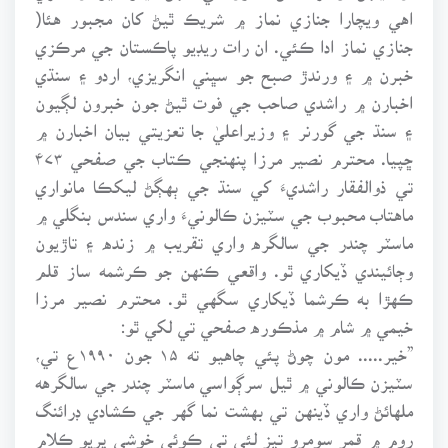
اهي ويچارا جنازي نماز ۾ شريڪ ٿيڻ کان مجبور هئا(
جنازي نماز ادا ڪئي. ان رات ريڊيو پاڪستان جي مرڪزي
خبرن ۾ ۽ ورندڙ صبح جو سڀني انگريزي، اردو ۽ سنڌي
اخبارن ۾ راشدي صاحب جي فوت ٿيڻ جون خبرون لڳيون
۽ سنڌ جي گورنر ۽ وزيراعليٰ جا تعزيتي بيان اخبارن ۾
ڇپيا. محترم نصير مرزا پنهنجي ڪتاب جي صفحي ۴۷۳
تي ذوالفقار راشديءَ کي سنڌ جي ٻهڳڻ ليکڪا مانواري
ماهتاب محبوب جي سٽيزن ڪالونيءَ واري سندس بنگلي ۾
ماسٽر چندر جي سالگره واري تقريب ۾ زنده ۽ تاڙيون
وڄائيندي ڏيکاري ٿو. واقعي ڪنهن جو ڪرشمه ساز قلم
ڪهڙا به ڪرشما ڏيکاري سگهي ٿو. محترم نصير مرزا
خيمي ۾ شام ۾ مذڪوره صفحي تي لکي ٿو:
”خير..... مون چوڻ پئي چاهيو ته ۱۵ جون ۱۹۹۰ع تي،
سٽيزن ڪالوني ۾ ٿيل سرڳواسي ماسٽر چندر جي سالگرهه
ملهائڻ واري ڏينهن تي بهشت نما گهر جي ڪشادي ڊرائنگ
روم ۾ قمر سومرو تيز لئي تي ڪوئي خوشي ڀريو ڪلام