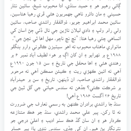
ڳائي رهيو هو ۽ حميد سنڌي، ادا محبوب شيخ، سائين نثار
حسيني ۽ مان دائرو ٺاهي جهمريون هڻي ڦري رهيا هئاسين.
سائين محمد ابراهيم جويو، ذوالفقار راشدي صاحب، سائين
ولي رام ولڀ ۽ دادي ليلان تاڙين جي تال ڏئي ڄڻ اسان کي
اتساهي چئي رهيا هئا؛ ”نچ نچ ناچو، مهل اها ٿي نچڻ جي“.
مانواري ماهتاب محبوب ته اهو سيٽيزن ڪالوني وارو بنگلو
۱۹۸۸ع ۾ ٺهرايو ۽ ان کان اڳ ۾ هوءَ لطيف آباد نمبر ۶ ۾
رهندي هئي ۽ اها محفل جي تاريخ ۽ سن ۱۵ جون ۱۹۹۰ع
آهي ته ائين ڪهڙي ريت ۽ ڪيئن ممڪن آهي ته مرحوم
ذوالفقار راشدي صاحب، ان ڏينهن، تاريخ ۽ سن ۾ حيدرآباد
۾ شرڪت ڪئي؟ جڏهن ته سندس حياتي جي گل ٿيڻ جي
تاريخ ۲۶ آگسٽ ۱۹۸۶ع آهي!
سنڌ جا راشدي برادران ڪنهن به رسمي تعارف جي ضرورت
نه ٿا رکن. پير علي محمد راشدي، سنڌ جو هڪ متنازعه
ڪردار هو ۽ ان سان گڏ هڪ سٺو اديب ۽ اعليٰ درجي جو
نثرنگار پڻ هيو. ان کي ڇڏي، سندس ننڍي ڀاءُ پير حسام