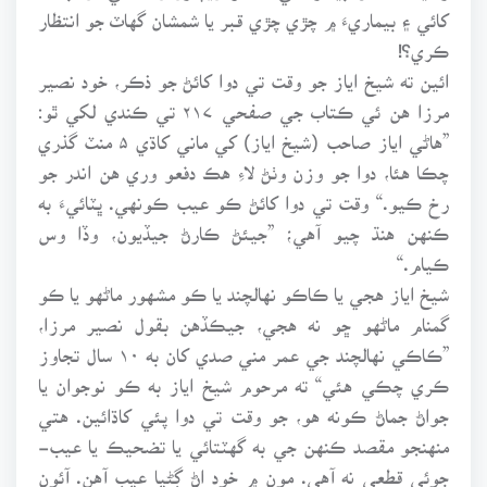
کائي ۽ بيماري ۾ چڙي چڙي قبر يا شمشان گهاٽ جو انتظار
ڪري؟!
ائين ته شيخ اياز جو وقت تي دوا کائڻ جو ذڪر، خود نصير
مرزا هن ئي ڪتاب جي صفحي ۲۱۷ تي ڪندي لکي ٿو:
”هاڻي اياز صاحب (شيخ اياز) کي ماني کاڌي ۵ منٽ گذري
چڪا هئا، دوا جو وزن وٺڻ لاءِ هڪ دفعو وري هن اندر جو
رخ ڪيو.“ وقت تي دوا کائڻ ڪو عيب ڪونهي. ڀٽائيءَ به
ڪنهن هنڌ چيو آهي؛ ”جيئڻ ڪارڻ جيڏيون، وڏا وس
ڪيام.“
شيخ اياز هجي يا ڪاڪو نهالچند يا ڪو مشهور ماڻهو يا ڪو
گمنام ماڻهو ڇو نه هجي، جيڪڏهن بقول نصير مرزا،
”ڪاڪي نهالچند جي عمر مني صدي کان به ۱۰ سال تجاوز
ڪري چڪي هئي“ ته مرحوم شيخ اياز به ڪو نوجوان يا
جواڻ جماڻ ڪونه هو، جو وقت تي دوا پئي کاڌائين. هتي
منهنجو مقصد ڪنهن جي به گهٽتائي يا تضحيڪ يا عيب-
جوئي قطعي نه آهي. مون ۾ خود اڻ ڳڻيا عيب آهن. آئون