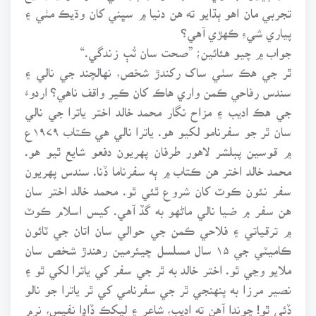
تجربي مان اهو ٻڌايو ته هن دنيا ۾ سڀني کان وڌيڪ مٺي ۽
پياري شيءِ ڪهڙي آهي؟
جواب ۾ چيو هئائين؛ ”صحت سان ٽُٻ زندگي.“
ٿر جي هڪ سٺي ساک رکندڙ شخص، نهالچند جي نالي ۽
سندس رفاحي ڪمن واري هاڪ کان ڪير واقف ناهي؟ اردوءَ
جي هڪ اديب ۽ مزاح نگار محمد خالد اختر ياترا جي نالي
سان ٿر جو سفرنامو لکيو هو. ياترا نالي هي ڪتاب ۱۹۷۹ع
۾ قوسين پبلشر لاهور طرفان پهريون دفعو شايع ٿيو هو.
محمد خالد اختر هن ڪتاب ۾ ٻه سفرناما ڏنا. سندس پهريون
سفر نئون ڪوٽ کان شروع ٿئي ٿو. محمد خالد اختر سان
هن سفر ۾ ضيا نالي ماڻهو به گڏ آهي. کيس اسلام ڪوٽ
۾ ترقياتي ۽ فلاحي ڪمن جي حوالي سان اتان جي ٽائون
ڪاميٽي جي ۱۵ سال مسلسل چيئرمين رهندڙ شخص سان
ملايو وڃي ٿو. اختر خالد به ٿر جي سفر کي ياترا لکي ٿو ۽
نصير مرزا به پنهنجي ٿر جي سفرنامي کي ٿر ياترا جو نالو
ڏئي ٿو! چوندا آهن ته اديب، شاعر ۽ ليکڪ ڏاڍا نفيس، نرم