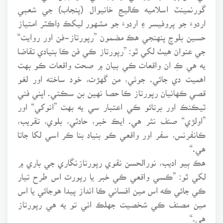
گورنمينٽ اسلاميه ڪاليج خانيوال (پنجاب) جي شعبي
اردوءَ جو پروفيسر ۽ اردو جو مشهور ليکڪ ڊاڪٽر امتياز
حسين بلوچ پنهنجي هڪ مضمون ”رپورتاز-فن اور روايت“
جي عنوان هيٺ لکي ٿو: ”رپورتاز ڪي فن ڪا بنيادي تقاضا
يه هي ڪِ ان واقعات ڪي بيان ۾ صحت واقعات ڪو بهت
اهميت دي جائي. جوٺي، من گهڙت، خود ساخته اور لغو
قصي ڪهانيان رپورتاز ڪا حصا نهين بن سڪتي. اپني فني
ٽيڪنڪ اور برتائو ڪي اعتبار سي يه بهت ”انوکي“ اور
”اولڙي“ صنف نثر هي. ايڪ خبر، حادثي، بلوي، تقريب،
ڪانفرنس، سفر اور واقعي ڪو بنياد بنا ڪر اسي لکا جاتا
هي.“
هڪ ٻيو اديب، نورالحسن نقوي رپورتازنگاري جي باري ۾
لکي ٿو: ”ڪسي واقعي ڪي خبر يا رپورٽ اس طرح تيار
ڪي جائي ڪه اس مين افساني ڪا انداز پيدا هوجائي يا اس
مين مصنف ڪي شخصيت جهلڪ اٺي تو يه هي رپورتاز
هي.“