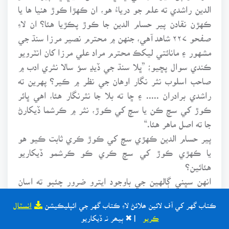
الدين راشدي ته علم جو درياءُ هو، ان ڪهڙا ڪوڙ هنيا ها يا
ڪهڙن نقادن پير حسام الدين جا ڪوڙ پڪڙيا هئا؟ ان لاءِ
صفحو ۲۲۷ شاهد آهي، جنهن ۾ محترم نصير مرزا سنڌ جي
مشهور ۽ مانائتي ليکڪ محترم مراد علي مرزا کان انٽرويو
ڪندي سوال پڇيو؛ ”ڀلا سنڌ جي ڏيڍ سؤ سالا نثري ادب ۾
صاحب اسلوب نثر نگار اوهان جي نظر ۾ ڪير؟ پهرين ته
راشدي برادران ..... ۽ ڇا ته بلا جا نثرنگار هئا، اهي ڀائر
ڪوڙ کي سچ ڪن يا سچ کي ڪوڙ، نثر ۾ ڪرشما ڏيکارڻ
جا ته اصل ماهر هئا.“
پير حسام الدين ڪهڙي سچ کي ڪوڙ ڪري ثابت ڪيو هو
يا ڪهڙي ڪوڙ کي سچ ڪري ڪو ڪرشمو ڏيکاريو
هئائين؟
انهن سڀني ڳالهين جي باوجود ايترو ضرور چئبو ته اسان
جي جديد اديبن ۾ محترم نصير مرزا جهڙو عمدو نثر شايد
ڪتاب گهر کي آف لائين ھلائڻ لاءِ ڪتاب گهر جي ائپليڪيشن
انسٽال
ئي ڪو لکندو هجي. ڪراچي بنواس وارا صفحا بيحد وڻندڙ
ڪريو
| ✖ ٻيھر نہ ڏيکاريو
آهن. خيمي ۾ شام ۾ جتي شيخ اياز، بردي، نارائڻ شيام جو