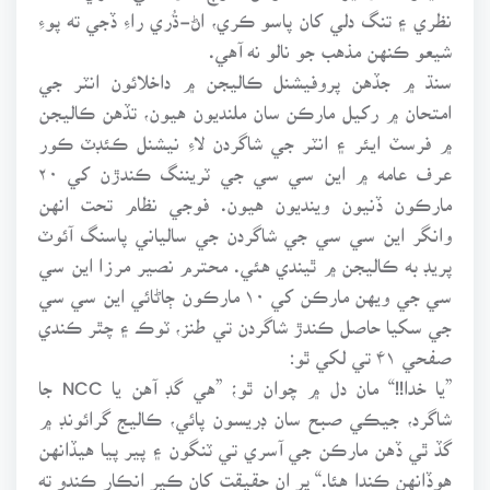
نظري ۽ تنگ دلي کان پاسو ڪري، اڻ-ڌُري راءِ ڏجي ته پو
شيعو ڪنهن مذهب جو نالو نه آهي.
سنڌ ۾ جڏهن پروفيشنل ڪاليجن ۾ داخلائون انٽر جي
امتحان ۾ رکيل مارڪن سان ملنديون هيون، تڏهن ڪاليجن
۾ فرسٽ ايئر ۽ انٽر جي شاگردن لاءِ نيشنل ڪئڊٽ ڪور
عرف عامه ۾ اين سي سي جي ٽريننگ ڪندڙن کي ۲۰
مارڪون ڏنيون وينديون هيون. فوجي نظام تحت انهن
وانگر اين سي سي جي شاگردن جي سالياني پاسنگ آئوٽ
پريڊ به ڪاليجن ۾ ٿيندي هئي. محترم نصير مرزا اين سي
سي جي ويهن مارڪن کي ۱۰ مارڪون ڄاڻائي اين سي سي
جي سکيا حاصل ڪندڙ شاگردن تي طنز، ٽوڪ ۽ چٿر ڪندي
صفحي ۴۱ تي لکي ٿو:
”يا خدا!!“ مان دل ۾ چوان ٿو؛ ”هي گڊ آهن يا NCC جا
شاگرد، جيڪي صبح سان ڊريسون پائي، ڪاليج گرائونڊ ۾
گڏ ٿي ڏهن مارڪن جي آسري تي ٽنگون ۽ پير پيا هيڏانهن
هوڏانهن ڪندا هئا.“ پر ان حقيقت کان ڪير انڪار ڪندو ته