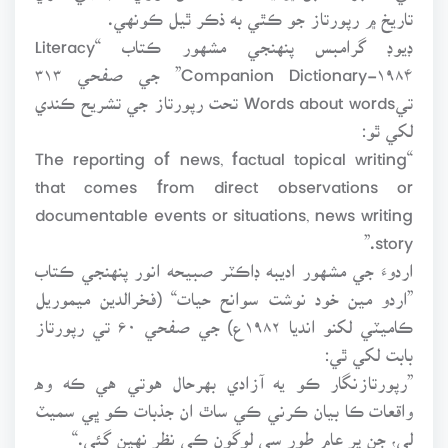
تاريخ ۾ رپورتاز جو ڪٿي به ذڪر ٿيل ڪونهي.
ڊيوڊ گرامبس پنهنجي مشهور ڪتاب “Literacy
Companion Dictionary-۱۹۸۴” جي صفحي ۳۱۳
تيWords about words تحت رپورتاز جي تشريح ڪندي
لکي ٿو:
“The reporting of news, factual topical writing
that comes from direct observations or
documentable events or situations, news writing
story.”
اردوءَ جي مشهور اديبه ڊاڪٽر صبيحه انور پنهنجي ڪتاب
”اردو مين خود نوشت سوانح حيات“ (فخرالدين ميموريل
ڪاميٽي لکنو انديا ۱۹۸۲ع) جي صفحي ۶۰ تي رپورتاز
بابت لکي ٿي:
”رپورتازنگار ڪو يه آزادي بهرحال هوتي هي ڪه وه
واقعات ڪا بيان ڪرني ڪي ساٿ ان جذبات ڪو ڀي سميٽ
لي، جن پر عام طور سي لوگون ڪي نظر نهين گئي.“