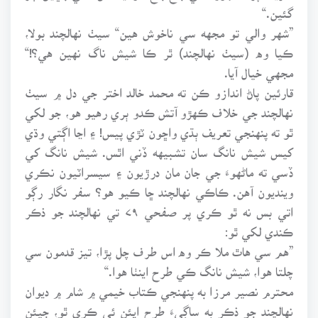
گئين.“
”شهر والي تو مجهه سي ناخوش هين“ سيٺ نهالچند بولا،
ڪيا وه (سيٺ نهالچند) ٿر ڪا شيش ناگ نهين هي؟!“
مجهي خيال آيا.
قارئين پاڻ اندازو ڪن ته محمد خالد اختر جي دل ۾ سيٺ
نهالچند جي خلاف ڪهڙو آتش ڪدو ٻري رهيو هو، جو لکي
ٿو ته پنهنجي تعريف ٻڌي واڇون ٽڙي پيس! ۽ اڃا اڳتي وڌي
کيس شيش نانگ سان تشبيهه ڏني اٿس. شيش نانگ کي
ڏسي ته ماڻهوءَ جي جان مان درڙيون ۽ سيسراٽيون نڪري
وينديون آهن. ڪاڪي نهالچند ڇا ڪيو هو؟ سفر نگار رڳو
اتي بس نه ٿو ڪري پر صفحي ۷۹ تي نهالچند جو ذڪر
ڪندي لکي ٿو:
”هم سي هاٿ ملا ڪر وه اس طرف چل پڙا، تيز قدمون سي
چلتا هوا، شيش نانگ ڪي طرح اينٺا هوا.“
محترم نصير مرزا به پنهنجي ڪتاب خيمي ۾ شام ۾ ديوان
نهالچند جو ذڪر به ساڳيءَ طرح ايئن ئي ڪري ٿو، جيئن