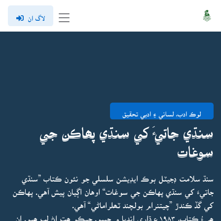
لاگ ان
لوڪ ادب، لساني ۽ ادبي تحقيق
سنڌي جاتيءَ کي سنڌي پھاڪن جي
سوغات
سنڌ سلامت ڊجيٽل بوڪ ايڊيشن سلسلي جو نئون ڪتاب ”سنڌي
جاتيءَ کي سنڌي پهاڪن جي سوغات“ اوهان اڳيان پيش آهي. پهاڪن
کي گڏ ڪندڙ ”چيتنرام بولچند ٽھلراماڻي“ آهي.
ھيءُ ڪتاب، ۱۹۸۳ع ڌاري انڊيا ۾ ڇپيو. جيڪو ھت اڻ لڀ ھيو. ان