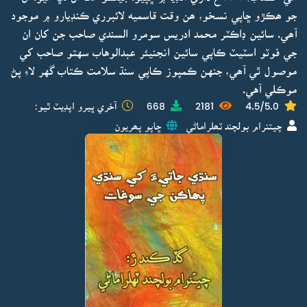
جو ھڪڙو ڇاپي نسخو، ھن وقت قاسميه لائبرري ڪنڊيارو ۾ موجود
آھي. سائين ڊاڪٽر محمد ادريس سومرو السندي صاحب جن کان ان
جي فوٽو اسٽيٽ ڪاپي سائين انجنيئر عبدالوهاب سهتو صاحب کي
موصول ٿي آھي، جنهن ڪمپوز ڪاپي سنڌ سلامت ڪتاب گهر لاءِ پڻ
موڪلي آهي.
4.5/5.0
2181
668
آخري ڀيرو اپڊيٽ ٿيو:
چيتنرام بولچند ٽھلراماڻي
ڇاپو پھريون