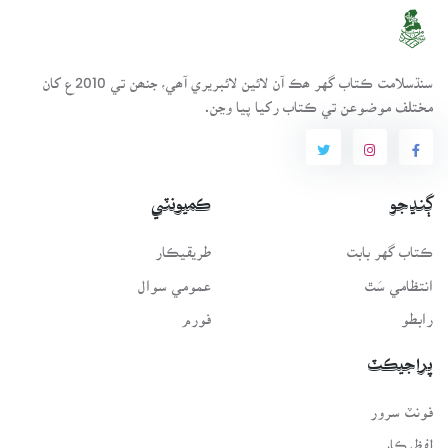
سنڌسلامت ڪتاب گهر ھڪ آن لائين لائبريري آھي، جنھن تي 2010ع کان
مختلف موضوعن تي ڪتاب رکيا پيا وڃن.
ڳنڍجو
ڪميونٽي
ڪتاب گهر بابت
طريقيڪار
انتظامي سَٿ
عمومي سوال
رابطو
فورم
پراجيڪٽ
فونٽ سرور
لفظيڪار