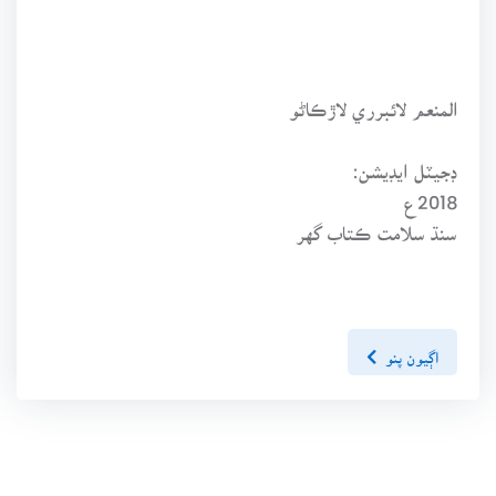
المنعم لائبرري لاڙڪاڻو
ڊجيٽل ايڊيشن:
2018ع
سنڌ سلامت ڪتاب گهر
اڳيون پنو