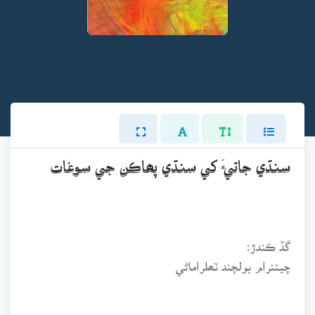
سنڌي جاتيءَ کي سنڌي پھاڪن جي سوغات
گڏ ڪندڙ:
چيتنرام بولچند ٽھلراماڻي