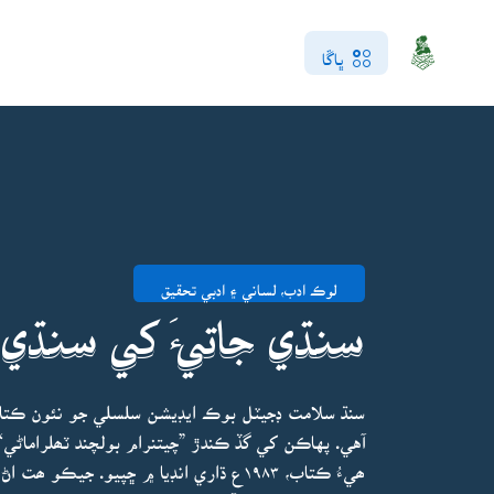
ڀاڱا
لوڪ ادب، لساني ۽ ادبي تحقيق
سنڌي جاتيءَ کي سنڌي
سنڌ سلامت ڊجيٽل بوڪ ايڊيشن سلسلي جو نئون ڪتاب
آهي. پهاڪن کي گڏ ڪندڙ ”چيتنرام بولچند ٽھلراماڻي“
ھيءُ ڪتاب، ۱۹۸۳ع ڌاري انڊيا ۾ ڇپيو. ج