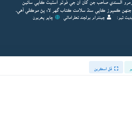
مرو السندي صاحب جن کان ان جي فوٽو اسٽيٽ ڪاپي سائين
جنهن ڪمپوز ڪاپي سنڌ سلامت ڪتاب گهر لاءِ پڻ موڪلي آهي.
ڊيٽ ٿيو:
چيتنرام بولچند ٽھلراماڻي
ڇاپو پھريون
و
فُل اسڪرين