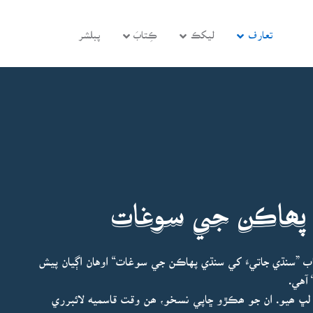
تعارف
ليکڪ
ڪِتابَ
پبلشر
 پھاڪن جي سوغات
 ”سنڌي جاتيءَ کي سنڌي پهاڪن جي سوغات“ اوهان اڳيان پيش
 آهي.
يڪو ھت اڻ لڀ ھيو. ان جو ھڪڙو ڇاپي نسخو، ھن وقت قاسميه لائبرري