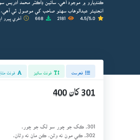
ڪنڊيارو ۾ موجود آھي. سائين ڊاڪٽر محمد ادريس سو
انجنيئر عبدالوهاب سهتو صاحب کي موصول ٿي آھي، 
4.5/5.0
2181
668
آخري ڀيرو اپ
فھرست
فونٽ سائيز
فونٽ مٽاي
301 کان 400
301. ڪک جو چور سو لک جو چور.
302. ڪي مون نه وڻن، ڪن مان نه وڻان.