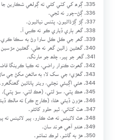
335. ڳوھ کي کٽي کڻي ته ڳولھي شڪارين جا گھر.
336. ڳڻ-چور نه ٿجي.
337. ڳڙ ڳڙڌاڻيون، پٽنس نياڻيون.
338. گھر ٻاري ڏياري ڪو نه ڪبي آ.
339. گھر جي ڪل ڪل ساوا وڻ به سڪا ڪري.
340. گھڻين زالين گھر نه ھلي، گھڻين مڙسين ھر نه ھلي.
341. گھر جو پير، چلھ جو مارنگ.
342. گھوٽ ڪنوار راضي، ته ڪيا ڪرينگا قاضي.
343. گھڙيءَ جي سک لاءِ به ماڻھن مکڻ جي ماڙي جوڙائي آ.
344. ھئي اڳيئي نچڻي، ويتر پاتائين گھنگھرو.
345. ھڪ پٽي، سؤ لٽي. (ھڪ لٽي، سؤ پٽي).
346. ھڙون ڏيئي ھڻاءِ (ڪارج ڪر) ته مالڪ ڏيئي مجرا.
347. ھٽ کٽائي، ٿيو حلوو کائڻو.
348. ھٿ لائينس ته ھٿ ڪارو، پير لائينس ته پير ڪارو.
349. ھندو آھي ھوند سان.
350. ھڙ به گاشو، لوڪ تماشو.