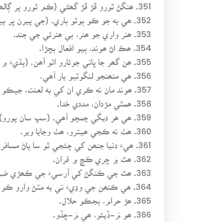
351. ھنگڻ ٿورو ڦڙ ڦڙ گھڻي (ڪم ٿورو پر ڳالھائڻ گھڻو)
352. ھي به جو ڪو ٻوٽو ٻاري. (جي پيرن ڀر بيھي).
353. ھنر واري جو ھنر، بي ھنرئي جي جند.
354. ھڪ اڻ ھوند، ٻيو افعال بڇڙا.
355. ھن گھر جا ڀاتي جوئارو اٽو آھن. (ٻڌيءَ ۾ نه آھن).
356. ھي منھنجو لنگوٽيو يار آھي.
357. ھوند مان نه ڪري ان کي به لعنت، جيڪو اڻ ھوند مان به ڪري ان کي به لک لعنت.
358. ھمٿي مڙدان، مددي خدا.
359. ھي ھر ديگي چمچو آھي. (سڀ سان پورو).
360. ھٺ نه ڪجي ھيترو، ھٺ وڃايا وير.
361. ھيءَ دنيا جنھن کي چئجي ٿو سا پاڻ مسافرخانو آ.
362. ھٿ ۾ ڇري ڪڇ ۾ قران.
363. ھٿ جي ڪنگڻ کي آرسيءَ جي ڪھڙي ضرورت.
364. ھي ڪنھن جي وڍيءَ تي به مٽڻ وارو ڪو نه آھي. (ڪنھن جي ڪم نه اچڻ وارو).
365. ھڙ حرام، بجڪو حلال.
366. ھو مَ-ڏيئو، ھي مَ-ڇڏو.