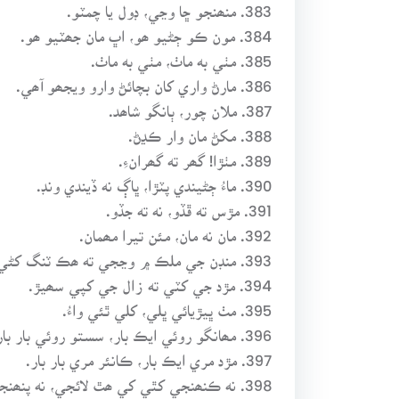
383. منھنجو ڇا وڃي، ڊول يا چمٽو.
384. مون ڪو ڄڻيو ھو، اڀ مان جھٽيو ھو.
385. مٺي به ماٺ، مٺي به ماٺ.
386. مارڻ واري کان بچائڻ وارو ويجھو آھي.
387. ملان چور، ٻانگو شاھد.
388. مکڻ مان وار ڪڍڻ.
389. مٺڙا! گھر ته گھرانءِ.
390. ماءُ ڄڻيندي پٽڙا، ڀاڳ نه ڏيندي ونڊ.
391. مڙس ته ڦڏو، نه ته جڏو.
392. مان نه مان، مئن تيرا مھمان.
393. منڊن جي ملڪ ۾ وڃجي ته ھڪ ٽنگ کڻي لڪائجي.
394. مڙد جي کٽي ته زال جي کپي سھيڙ.
395. مٺ ڀيڙيائي ڀلي، کلي ٿئي واءُ.
396. مھانگو روئي ايڪ بار، سستو روئي بار بار.
397. مڙد مري ايڪ بار، ڪانئر مري بار بار.
398. نه ڪنھنجي کٿي کي ھٿ لائجي، نه پنھنجو پٽ ڦاڙائجي.