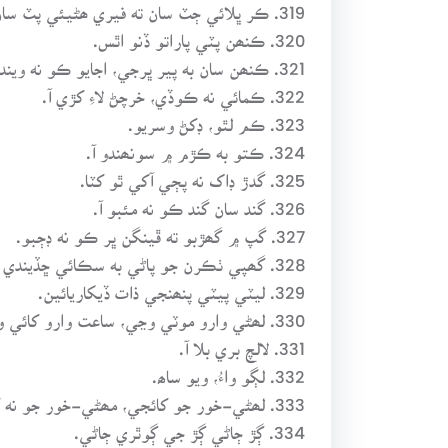
319. ڪر ڀلائي ڄٽ سان ته فيري ھڻيئي پٽ سان.
320. ڪنھن پٽي پاراتو ڏنو اٿس.
321. ڪنھن سان به پير ڀرجي، اجايو ڪو نه ويندو.
322. ڪمائي نه ڪوڏي، خرچڻ لاءِ کڙي آ.
323. ڪم لٿو، ڊکڻ وسريو.
324. ڪتو به ڪڙم ۾ سونھندو آ.
325. گدڙ ڊاک نه پڄي آکي ٿو کٽا.
326. گند سان گند ڪو نه مئبو آ.
327. گپ ۾ گھڙبو ته ڦينگن ڀر ڪو نه ڊڄبو.
328. گھپي ٺڪرن جو پاڻي به سڪائي ڇڏيندي آھي.
329. ليٽي پيٽي پنھنجي ذات ڏيکاريائين.
330. لھڻي وارو موٽي وڃي، ساعت وارو کائي وڃي.
331. لالچ بري بلا آ.
332. لڳو واءُ، ويو ساھ.
333. لھڻي-خور جو کائجي، مھڻي-خور جو نه کائجي.
334. ڳڙ ڄاڻي ڳڙ جي ڳوٿري ڄاڻي.