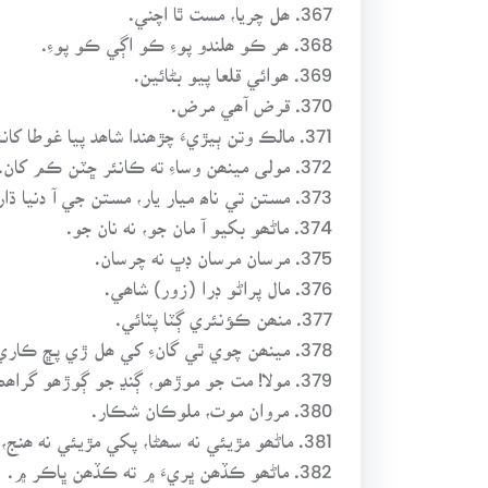
367. ھل چريا، مست ٿا اچني.
368. ھر ڪو ھلندو پوءِ ڪو اڳي ڪو پوءِ.
369. ھوائي قلعا پيو بڻائين.
370. قرض آھي مرض.
371. مالڪ وتن ٻيڙيءَ چڙھندا شاھد پيا غوطا کانئين.
372. مولى مينھن وساءِ ته ڪانئر ڇٽن ڪم کان.
373. مستن تي ناھ ميار يار، مستن جي آ دنيا ڌار.
374. ماڻھو بکيو آ مان جو، نه نان جو.
375. مرسان مرسان ڊڀ نه چرسان.
376. مال پراڻو ڊرا (زور) شاھي.
377. منھن ڪؤنئري ڳٽا پٽائي.
378. مينھن چوي ٿي گانءِ کي ھل ڙي پڇ ڪاري.
379. مولا! مت جو موڙھو، ڳنڍ جو ڳوڙھو گراھڪ ملائج.
380. مروان موت، ملوڪان شڪار.
381. ماڻھو مڙيئي نه سھڻا، پکي مڙيئي نه ھنج، ڪنھن ڪنھن ماڻھوءَ منجھ اچي بوءِ بھار جي.
382. ماڻھو ڪڏھن ڀريءَ ۾ ته ڪڏھن ڀاڪر ۾.