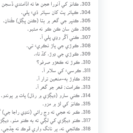
303. ڪانوَ کي آنورا ھجن ھا ته اڏامندي ڏسجن ھا.
304. ڪپاتر پٽ کان سپاتر ڌيءَ ڀلي.
305. ڪنڀر جي گھر ۾ ٻٽا (ڪنن ڀڳل) ڪُنان.
306. ڪن سان ڪن ڪو نه مئبو.
307. ڪني آڱر وڍي ڀلي آ.
308. ڪوڙي جي پاڙ ٺڪريءَ تي.
309. ڪوڙي جي ڊوڙ، کڏ تاءِ.
310. ڪوڙ ته ڪھڙو صرفو؟
311. ڪرسيءَ کي سلام آ.
312. ڪاوڙ ٻه-منھين ترار آ.
313. ڪرامت؛ قھر جو گھر آ.
314. ڪني سارو (ديڳڙي ۾ رڌل) پاٽ ۾ پوندو.
315. ڪانوَ کي لڙ ۾ مزو.
316. ڪم نه ھجي ته وڃ رائي (ننڍي راجا جي) گھر.
317. ڪنو ديڳڙي کي لڳي ته به ڪنو مٺو، ديڳڙو ڪني کي لڳي ته به ڪنو مٺو. (ضعيف پارٽي ٻنھي پاسي مٺي)
318. ڪاٽجي نه، پر نانگ واري ڦوڪ نه ڇڏجي.