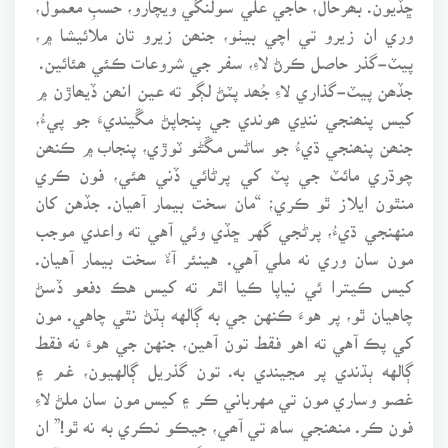
وري ان زيرو تي اچي بيٺو، جنھن زيرو تان ملائيشا ۾،
پيٽ-گذر حاصل ڪرڻ لاءِ، سفر جي شروعات ڪئي ھئائين.
جڏھن پيٽ-گذاري لاءِ جُھد پٽڻ لڳو ته عين انھن ڏيھاڙن ۾
کيس پنھنجي ننڍي ھوندي جي پنجاپڻ مڱينديءَ جو پيءُ،
جنھن پنھنجي ڌيءُ جو ساڻس مڱڻو ٽوڙي، پنجاب ۾ ڪنھن
چوڌري مائٽ جي پٽ کي پرڻائي ڏني ھئي، فون ڪري
منٿون ايلاز ٿو ڪري؛ “مان سخت بيمار آھيان. جڏهن کان
منهنجي ڌيءُ، پرڻجي گهر ڇڏي وئي آهي ته واعدي موجب
مون سان وري نه ملي آهي. هينئر آ سخت بيمار آهيان.
کيس ڪيترا ئي نياپا ڪيا اٿم ته کيس هڪ دفعو ڏسڻ
چاهيان ٿو، پر هوءَ ڪنهن جي به ڳالهه ٻڌڻ نٿي چاهي. مون
کي پڪ آهي ته اهو فقط تون آهين، جنهن جي هوءَ نه فقط
ڳالهه ٻڌندي پر مڃيندي به. تون گذريل ڳالهيون، غم ۽
غصو وساري مون تي مهرباني ڪر ۽ کيس مون سان ملڻ لاءِ
فون ڪر. منھنجي ساھ تي آھي، جيڪو نڪري به نه ٿو!” ان
بعد کيس ان جو پنجاب ۾ ڪنھن ڳوٺ جو فون نمبر پڻ ڏئي