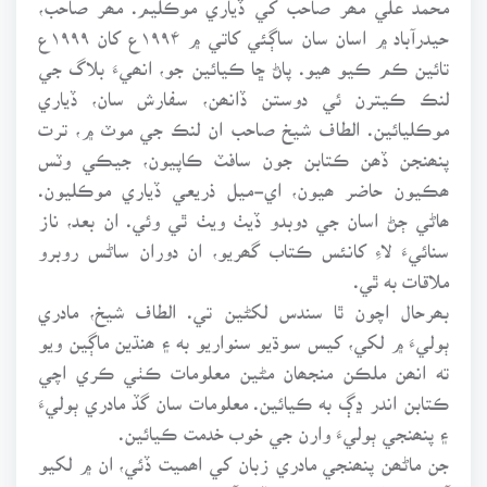
حيدرآباد ۾ اسان سان ساڳئي کاتي ۾ ۱۹۹۴ع کان ۱۹۹۹ع
تائين ڪم ڪيو ھيو. پاڻ ڇا ڪيائين جو، انھيءَ بلاگ جي
لنڪ ڪيترن ئي دوستن ڏانھن، سفارش سان، ڏياري
موڪليائين. الطاف شيخ صاحب ان لنڪ جي موٽ ۾، ترت
پنھنجن ڏھن ڪتابن جون سافٽ ڪاپيون، جيڪي وٽس
ھڪيون حاضر ھيون، اي-ميل ذريعي ڏياري موڪليون.
ھاڻي ڄڻ اسان جي دوبدو ڏيٺ ويٺ ٿي وئي. ان بعد، ناز
سنائيءَ لاءِ کانئس ڪتاب گھريو، ان دوران ساڻس روبرو
ملاقات به ٿي.
بھرحال اچون ٿا سندس لکڻين تي. الطاف شيخ، مادري
ٻوليءَ ۾ لکي، کيس سوڌيو سنواريو به ۽ ھنڌين ماڳين ويو
ته انھن ملڪن منجھان مڻين معلومات ڪٺي ڪري اچي
ڪتابن اندر ڍڳ به ڪيائين. معلومات سان گڏ مادري ٻوليءَ
۽ پنھنجي ٻوليءَ وارن جي خوب خدمت ڪيائين.
جن ماڻھن پنھنجي مادري زبان کي اھميت ڏئي، ان ۾ لکيو
آھي، تن کي دنيا به مان ڏنو آھي. جيڪي پنھنجي مادري