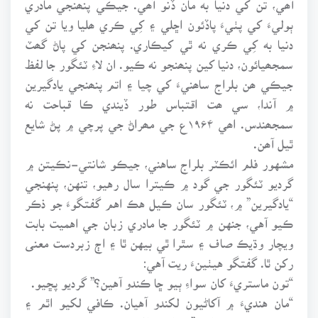
ٻوليءَ کي پٺيءَ پاڏئون اڇلي ۽ کِي ڪري ھليا ويا تن کي
دنيا به کِي ڪري نه ٿي کيڪاري. پنھنجن کي پاڻ گھٽ
سمجھيائون، دنيا کين پنھنجو نه ڪيو. ان لاءِ ٽئگور جا لفظ
جيڪي ھن بلراج ساھنيءَ کي چيا ۽ اتم پنھنجي يادگيرين
۾ آندا، سي ھت اقتباس طور ڏيندي ڪا قباحت نه
سمجھندس. اھي ۱۹۶۴ع جي مھراڻ جي پرچي ۾ پڻ شايع
ٿيل آھن.
مشهور فلم ائڪٽر بلراج ساهني، جيڪو شانتي-نڪيتن ۾
گرديو ٽئگور جي گود ۾ ڪيترا سال رهيو، تنهن، پنهنجي
“يادگيرين” ۾، ٽئگور سان ڪيل هڪ اهم گفتگوءَ جو ذڪر
ڪيو آهي، جنهن ۾ ٽئگور جا مادري زبان جي اهميت بابت
ويچار وڌيڪ صاف ۽ سٿرا ٿي بيهن ٿا ۽ اڄ زبردست معنى
رکن ٿا. گفتگو هيٺينءَ ريت آهي:
“تون ماستريءَ کان سواءِ ٻيو ڇا ڪندو آهين؟” گرديو پڇيو.
“مان هنديءَ ۾ آکاڻيون لکندو آهيان. ڪافي لکيو اٿم ۽
ڪافي نالو ڪڍيو اٿم.” بلراج وراڻيو.