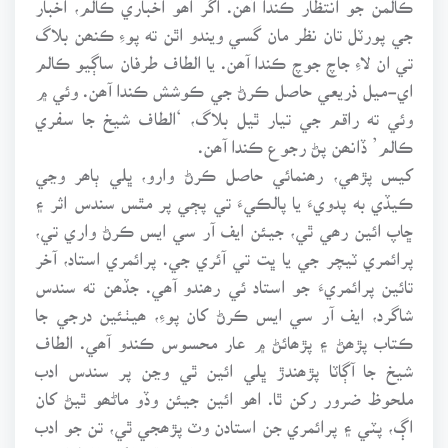
جي پورٽل تان نظر مان گسي ويندو اٿن ته پوءِ ڪنھن بلاگ
تي ان لاءِ جاچ جوچ ڪندا آھن. يا الطاف طرفان ساڳيو ڪالم
اي-ميل ذريعي حاصل ڪرڻ جي ڪوشش ڪندا آھن. وئي ۾
وئي ته راقم جي تيار ٿيل بلاگ، ‘الطاف شيخ جا سفري
ڪالم’ ڏانھن پڻ رجوع ڪندا آھن.
کيس پڙھي، رھنمائي حاصل ڪرڻ وارو، ڀلي ٻاھر وڃي
ڪيڏي به پدويءَ يا پالڪيءَ تي پڄي پر مٿس سندس اثر ۽
ڇاپ ائين رھي ٿي، جيئن ايف آر سي ايس ڪرڻ واري تي،
پرائمري ٽيچر جي يا ڀت تي آئري جي. پرائمري استاد، آخر
تائين پرائمريءَ جو استاد ئي رھندو آھي. جڏھن ته سندس
شاگرد، ايف آر سي ايس ڪرڻ کان پوءِ، ھيٺئين درجي جا
ڪتاب پڙھڻ ۽ پڙھائڻ ۾ عار محسوس ڪندو آھي. الطاف
شيخ جا آڳاٽا پڙھندڙ ڀلي ائين ٿي وڃن پر سندس ادب
ملحوظ ضرور رکن ٿا. اھو ائين جيئن وڏو ماڻھو ٿيڻ کان
اڳ، پٽي ۽ پرائمري جن استادن وٽ پڙھجي ٿي، تن جو ادب
ڪرڻ لازمي سمجھجي ٿو، ڇو جو انھن اکر لکڻ، لفظ اچارڻ