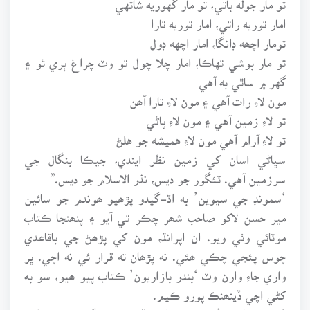
امار توريه راتي، امار توريه تارا
تومار اچھه ڊانگا، امار اچهه ڊول
تو مار بوشي تهاڪا، امار چلا چول تو وٽ چراغ ٻري ٿو ۽
گهر ۾ ساٿي به آهي
مون لاءِ رات آهي ۽ مون لاءِ تارا آھن
تو لاءِ زمين آهي ۽ مون لاءِ پاڻي
تو لاءِ آرام آهي مون لاءِ هميشه جو هلڻ
سڀاڻي اسان کي زمين نظر ايندي، جيڪا بنگال جي
سرزمين آهي. ٽئگور جو ديس، نذر الاسلام جو ديس.”
‘سمونڊ جي سيوين’ به اڌ-گيدو پڙھيو ھوندم جو سائين
مير حسن لاکو صاحب شھر چڪر تي آيو ۽ پنھنجا ڪتاب
موٽائي وٺي ويو. ان اپرانڌ، مون کي پڙھڻ جي باقاعدي
چوس پئجي چڪي ھئي. نه پڙھان ته قرار ئي نه اچي. ڀر
واري جاءِ وارن وٽ ‘بندر بازاريون’ ڪتاب پيو ھيو، سو به
کڻي اچي ڏينھنڪ پورو ڪيم.
‘بندر بازاريون’ ڪتاب ته اڃا وڏو شوق جاڳايو. خاص طور