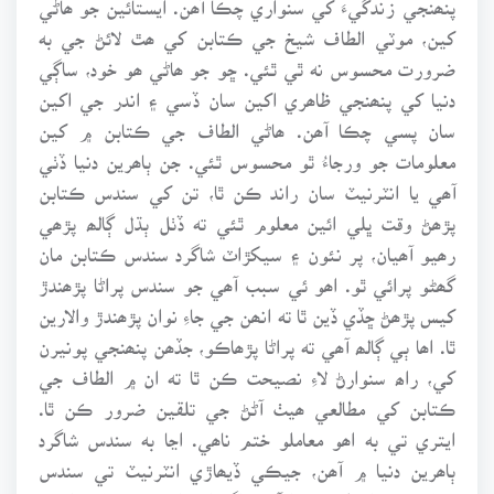
کين، موٽي الطاف شيخ جي ڪتابن کي ھٿ لائڻ جي به
ضرورت محسوس نه ٿي ٿئي. ڇو جو ھاڻي ھو خود، ساڳي
دنيا کي پنھنجي ظاھري اکين سان ڏسي ۽ اندر جي اکين
سان پسي چڪا آھن. ھاڻي الطاف جي ڪتابن ۾ کين
معلومات جو ورجاءُ ٿو محسوس ٿئي. جن ٻاھرين دنيا ڏٺي
آھي يا انٽرنيٽ سان راند ڪن ٿا، تن کي سندس ڪتابن
پڙھڻ وقت ڀلي ائين معلوم ٿئي ته ڏٺل ٻڌل ڳالھ پڙھي
رھيو آھيان، پر نئون ۽ سيکڙاٽ شاگرد سندس ڪتابن مان
گھڻو پرائي ٿو. اھو ئي سبب آھي جو سندس پراڻا پڙھندڙ
کيس پڙھڻ ڇڏي ڏين ٿا ته انھن جي جاءِ نوان پڙھندڙ والارين
ٿا. اھا ٻي ڳالھ آھي ته پراڻا پڙھاڪو، جڏھن پنھنجي پونيرن
کي، راھ سنوارڻ لاءِ نصيحت ڪن ٿا ته ان ۾ الطاف جي
ڪتابن کي مطالعي ھيٺ آڻڻ جي تلقين ضرور ڪن ٿا.
ايتري تي به اھو معاملو ختم ناھي. اڃا به سندس شاگرد
ٻاھرين دنيا ۾ آھن، جيڪي ڏيھاڙي انٽرنيٽ تي سندس
ڪالمن جو انتظار ڪندا آھن. اگر اھو اخباري ڪالم، اخبار