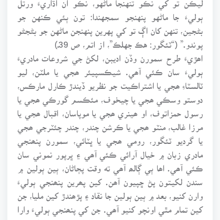
ٻوليءَ جا ماڻهو پنهنجو سمجهندا: تون ٻئي ڪنهن جو
بڻجين، تنهن کان اڳ تو کي پهرين پنهنجن ماڻهن جو بڻجڻو
پوندو.” (“ٽئگور: هڪ جهلڪ”، از اتم، ص 39ـ)
اھڙيءَ طرح سمورن وڏن اديبن، لکڻ جي شروعات مادريءَ
ٻوليءَ سان ڪئي آھي. شيڪسپيئر ھجي يا ملٽن، ليو
ٽالسٽاءِ ھجي يا اشتراڪيت جو نظريو ڏيندڙ ڪارل مارڪس،
دوستو وسڪي ھجي يا چيخوف، مئڪسم گورڪي ھجي يا
رسول حمزاتوف، او ھينري ھجي يا موپاسان، اقبال ھجي يا
مرزا غالب، منٽو ھجي يا ڪرشن چندر، چندر چئٽرجي ھجي
يا گرديو ٽئگور، رومي ھجي يا ڀٽائي، سمورن پنھنجي
مادري زبان ۾ خيال آرائي ڪئي آھي ۽ ڀرپور نموني سان
ڪئي آھي. اھا ٻي ڳالھ آھي ته وقت پڄاڻان، ٻين ٻولين ۾
سندن لکيتون پڻ ڇپيون آھن. کين پھرين پنھنجي ٻوليءَ
وارن کنيو، بعد ۾ ٻين ٻولين جا نقاد ۽ پڙھندڙ کين مليا، جن
کين تمام مٿي اونچو کنيو آھي. جن کي پنھنجي ٻوليءَ وارا
نه ٿا سڃاڻن، تن کي ڌاري ٻوليءَ وارا به نه ٿا سڃاڻن. ڇو