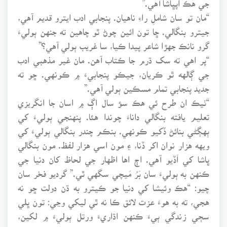
“مان تو سان شاملِ راءِ ناهيان. پنجابي ادب ايترو قديم آهي،
جيترو بنگالي. ڇا تون ائين چوڻ ٿو چاهين ته جنهن ٻوليءَ
گرو نانڪ جهڙا شاعر پيدا ڪيا، سا غريب ٻولي آهي؟”
“پر اهي ته سک ڌرم جا ڪتاب آهن. مان غير مذهبي ادب
جي ڳالهه ٿو ڪريان، جيڪو پنجابيءَ ۾ ڪونهي. ڇو ته
جديد پنجابي تمام مسڪين ٻولي آهي.”
“ٺيڪ ان طرح ئي هڪ سؤ سال اڳ ۾ اسان جا انگريزي
تعليم يافته بنگالي داناءَ چوندا هئا. پنهنجي ٻوليءَ کي
ٻهڳڻي بنائڻ ڏکيو ڪونهي. بنڪم چندر بنگالي ٻوليءَ کي
ويهه هزار نوان اکر ڏنا، ۽ مون اسي هزار لفظ. مون بنگالي
ڀاشا کي اَڏيو آهي. اڄ اها اظهار جي لحاظ کان دنيا جي
ڪنهن به ٻوليءَ سان بَرُ مَيچي سگهي ٿي.” گرديو فخر سان
چيو: “هڪ وئيشا کي دنيا جو ڪيترو به ڌن دولت ڇو نه
هجي، ته به هوءَ عزت لائق ڪا نه ٿي ليکي وڃي: تون ڀلي
سڄي زندگي ٻيءَ ڪنهن اڌاريءَ ورتل ٻوليءَ ۾ لکين،
ليڪن تو کي نڪو تنهنجا ماڻهو، نڪو ان اڌاريءَ ورتل