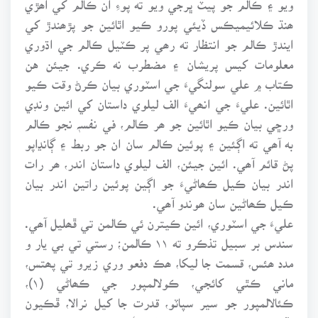
ھنڌ ڪلائيميڪس ڏيئي پورو ڪيو اٿائين جو پڙھندڙ کي
ايندڙ ڪالم جو انتظار ته رھي پر ڪٽيل ڪالم جي اڌوري
معلومات کيس پريشان ۽ مضطرب نه ڪري. جيئن هن
ڪتاب ۾ علي سولنگيءَ جي اسٽوري بيان ڪرڻ وقت ڪيو
اٿائين. عليءَ جي انھيءَ الف ليلوي داستان کي ائين ونڊي
ورڇي بيان ڪيو اٿائين جو ھر ڪالم، في نفسہٖ نجو ڪالم
به آھي ته اڳئين ۽ پوئين ڪالم سان ان جو ربط ۽ ڳانڍاپو
پڻ قائم آھي. ائين جيئن، الف ليلوي داستان اندر، ھر رات
اندر بيان ڪيل ڪھاڻيءَ جو اڳين پوئين راتين اندر بيان
ڪيل ڪھاڻين سان ھوندو آھي.
عليءَ جي اسٽوري، ائين ڪيترن ئي ڪالمن تي ڦھليل آھي.
سندس بر سبيل تذڪرو ته ۱۱ ڪالمن؛ رستي تي بي يار و
مدد ھئس، قسمت جا ليکا، ھڪ دفعو وري زيرو تي پھتس،
ماني ڪٿي کائجي، ڪولالمپور جي ڪھاڻي (۱)،
ڪئالالمپور جو سير سپاٽو، قدرت جا کيل نرالا، ڦڪيون
تڏھن فرق ڪن، سفر در سفر، ‘ڇا شاديءَ بعد نوڪري