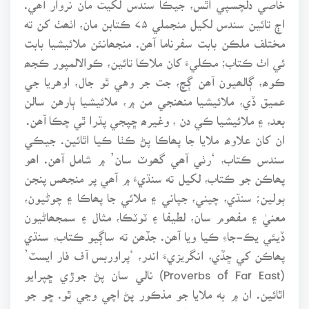
اڄ تائين سندس لکيل منجملي ۷۵ ڪتابن مان، اٺھٺ کن ته
مختلف ملڪن بابت سفرناما آھن. منجھانئن ملائيشيا بابت
ئي اٺ ڪتاب؛ مڪليءَ کان ملاڪا تائين، ڪوالالمپور ڪجھ
ڪوھ، ڳالھيون آھن ڳچ، جت جر وهي ٿو جال، اوهريا جي
عميق ڏي، ملائيشيا منھنجي من ۾، ملائيشيا ٻارهن سالن
بعد، ۽ ملائيشيا ڪي دن ، وغيرھ ڇپجي پڌرا ٿي چڪا آھن.
ان کان علاوھ ملايا جا پھاڪا پڻ ڪٺا ڪيا اٿائين. جيڪي
سندس ڪتاب، ‘رٺي آھي گھوٽ سان’ ۾ شامل آھن. اھو
پھاڪن جو ڪتاب، لکيل ته سنڌيءَ ۾ آھي پر منجھس پنجن
ٻولين؛ سنڌي، چيني، جپاني ۽ ملائي جا پھاڪا ۽ چوڻيون،
معنيٰ ۽ مفھوم سان، لطيفا ۽ ٽوٽڪا، مثال ۽ سمجھاڻيون
ڏيئي يڪ-جاءِ ڪيا ويا آھن. جڏھن ته ساڳيو ڪتاب، سنڌي
پھاڪن کي ڇڏي، انگريزيءَ اندر، ‘پراوربس آف فار ايسٽ’
(Proverbs of Far East) نالي سان پڻ جوڙي ڇپرايو
اٿائين. ان ۾ به ملايا جو مذڪور پڻ اچي وڃي ٿو. ڇو جو
پھاڪا ۽ چوڻيون، اصطلاح ۽ ورجيسون، نه فقط ساھت جو