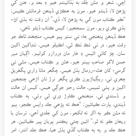
پڙھڻ لاءِ ڏيندو ھيو. مون به ھڪڙي ڏينھن فرمائش ڪيس؛
“ڪو ڪتاب مون کي به پڙھڻ لاءِ ڏي.” ان وقت ته ٻڌي اڻ-
ٻڌي ڪري ويو. مون سمجھيو؛ کيس ڪتاب ڏيڻو ناھي.
ھڪ ڏينھن پنھنجي جاءِ تي ستو پيو ھيس. منجھند ٽاڪ جو
وقت ھيو. در تي ٺڪ ٺڪ ٿي. اڪيلو ھيس. ننڊاکين اکين
سان، چڙ کائي اٿيس ۽ خار مان دروازو کوليم. اڳيان مير
حسن لاکو صاحب بيٺو ھيو. ھٿن ۾ ڪتابَ ھيس. مٿي تي
گرميءَ کان ھٿ-رومال ٻڌل ھيس. چگھر ماتا واري پگھريل
چھري تي، ريڳياڙيون ڪري پگھر نرڙ تان اڙھي چنجھين
اکين ۾ پئي ٽميس. حالت رحم جوڳي ھيس. کيس ان حالت
۾ ڏسندي ئي، منھنجي ڪاوڙ ڍري ٿي وئي. ٻه ڪتاب
ڏيندي، پارت ڪيائين؛ “ھڪ ته پڙھي جلد واپس ڪجو، ٻيو
ته مٿن ڪو به اکر نه لکجو. مون کي جلدي آھي، ترسان يا
ويھان ڪو نه ٿو.” ائين چئي يڪدم پويان پير ڪيائين. ھر
ھڪ جلد ۾ ٻه ٻه ڪتاب گڏي ٻڌل ھيا. ھڪ جلد اندر، امر
جليل وارو ‘دل جي دنيا’ ۽ ساڻس ٻيو ڪتاب به ھيو، جنھن