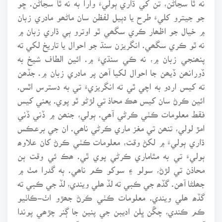
جو جيترو کليءَ طرح يا دٻيل لفظن سان ماڻھو مادري زبان
۾ خيال جو اظھار ڪري سگھي ٿو اوترو ٻي ڌاري زبان ۾
نه ٿو ڪري سگھي. انگريزن سنڌ جو احوال يا تاريخ لکي ته
پنھنجي زبان ۾، نه ڪي سنڌيءَ ۾. ائين الطاف شيخ به
ڏورانھن ڏيھن جا احوال لکيا آھن پر مادري زبان ۾. جڏھن
ته کيس اردو به اچي ٿي ته انگريزيءَ تي به دسترس اٿس.
ائين ڪرڻ سان کيس ھڪ محاذ تي لڙڻو ٿو پوي. يعني کيس
فقط معلومات ڪٺي ڪرڻي آھي. ٻولي، جنھن ۾ ڏني ڏني
امڙ لولي، تنھن تي مغز ماري ڪرڻي ناھي. ان جي برعڪس
ڌاري ٻوليءَ ۾ لکڻ وقت، معلومات ڪٺي ڪرڻ کان علاوھ
ٻوليءَ تي به مٿاماري ڪرڻي پوي ٿي. ھڪ ئي وقت ٻن
محاذن تي لڙڻ، سولو ۽ سوکو ڪم ناھي. ٻه گدرا مٺ ۾
جھلڻا آھن. گڏھ جي ڪبي ته لڏ ھلي ويندي، لڏ جي ڪبي ته
گڏھ ھلي ويندي. معلومات ڪٺي ڪرڻ جھڙو اٺ-ڪاٺيو
ڪم ڪندي، چڱن ڀلن اديبن جي پنين جا ڳنر چڙھي پوندا
آھن ۽ قلم وھائيندي ھٿ سُڄي پوندا آھن، کنڀڙون ۽ پُٺا