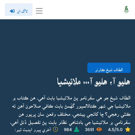
لاگ ان
الطاف شيخ ڪارنر
هليو آ، هليو آ... ملائيشيا
الطاف شيخ جو هي سفرنامو پڻ ملائيشيا بابت آهي. هن ڪتاب ۾
ملائيشيا جي شهر ڪئالالمپور گهُمڻ بابت ڪافي صلاحون آهن ته
ڪٿي رهجي؟ ڇا کائجي پيئجي. مختلف وقعن سان ڀرپور هن
سفرنامي ۾ ملائيشيا جي بادشاهي نظام بابت پڻ تفصيل ڏنل آهي.
4.5/5.0
3691
984
آخري ڀيرو اپڊيٽ ٿيو: