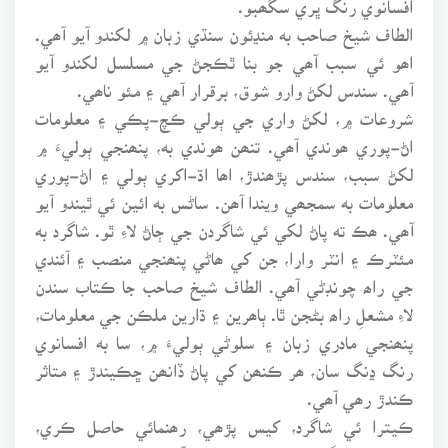
الطاف شيخ صاحب به منڍئون سنڌي زبان ۾ لکندو آيو آھي.
اھو ئي سبب آھي جو بنا ٿڪجڻ جي مسلسل لکندو آيو
آھي. سندس لکڻ وارو شوق، برقرار آھي ۽ مئو ناھي.
شروعات ۾، لکڻ واري جي ٻولي ڪچ-پڪي ۽ معلومات
اڻ-پوري ھوندي آھي. تنھن ھوندي به، پنھنجي ٻوليءَ ۾
لکڻ سبب، سندس پڙھندڙ، اھا اڌ-اکري ٻولي ۽ اڻ-پوري
معلومات به سمجھي ويندا آھن. ساڻس به ائين ئي ٿيندو آيو
آھي. ھڪ ته پاڻ لکي ئي شاگردن جي ڄاڻ لاءِ ٿو. شاگرد به
مئٽرڪ ۽ انٽر وارا، جن کي ھاڻي پنھنجي منصب ۽ آئندي
جي راھ چونڊڻي آھي. الطاف شيخ صاحب جا ڪتاب سندن
لاءِ مشعلِ راھ بڻجن ٿا. ٻاھرين ۽ ڌارين ملڪن جي معلومات،
پنھنجي مادري زبان ۽ سلوڻي ٻوليءَ ۾، سا به افسانوي
رنگ ڍنگ سان، ھر ڪنھن کي پاڻ ڏانھن ڇڪيندڙ ۽ متاثر
ڪندڙ رھي آھي.
ڪيترا ئي شاگرد، کيس پڙھي، رھنمائي حاصل ڪري،
پنھنجي زندگيءَ کي سنواري چڪا آھن. ايستائين جو ھاڻي