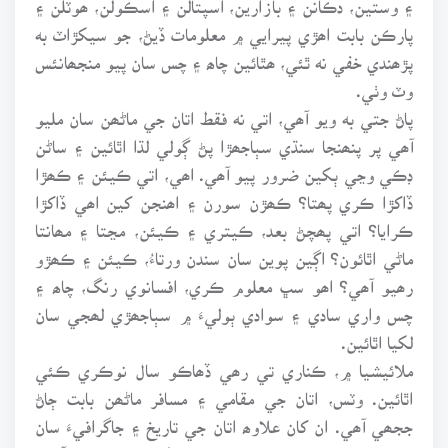
پارڪن بابت اھڙي پيرايي ۾ معلومات ڏيڻ، جو سيکڙاٽ به
پڙھندي خفي نه ٿئي، ھٿائين چاھ ۽ چس سان پيو منجھانئس
وٽ وٺي.
پاڻ جتي به ويو آھي، اتي نه فقط اتان جي ماڻھن سان مليو
آھي پر پنھنجا سنڌي سٻاجھڙا پڻ ڳولي لڌا اٿائين ۽ ساڻن
ڊڪي وڃي ٻکين ضرور پيو آھي. اھي، اتي ڪيئن ۽ ڪھڙا
ڏاکڙا ڪري پھتا؟ ڪھڙن سورن ۽ اھنجن کين اھي ڏاکڙا
ڪرايا؟ اتي پھچڻ بعد، ڪيتري ۽ ڪيئن، مڃتا ۽ مھانتا
ماڻي اٿائون؟ اڳين پوين سان سندن ورتاءُ، ڪيئن ۽ ڪھڙو
رھيو آھي؟ اھو سڀ معلوم ڪري، افسانوي رنگ، چاھ ۽
چس واري سادي ۽ سوادي ٻوليءَ ۾ سٻاجھڙي لھجي سان
لکيا اٿائين.
ملائيشيا ۾، ڪناري تي رھي ڏھاڪو سال نوڪري ڪئي
اٿائين. وٽس، اتان جي مقامي ۽ مسافر ماڻھن بابت ڄاڻ
ججھي آھي. ان کان علاوھ اتان جي تاريخ ۽ جاگرافيءَ سان
خاصي دلچسپي اٿس، جيڪا سندس لکيت مان نروار آھي.