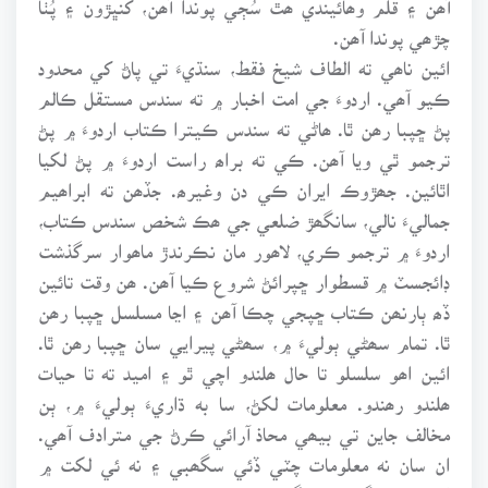
چڙھي پوندا آھن.
ائين ناھي ته الطاف شيخ فقط، سنڌيءَ تي پاڻ کي محدود
ڪيو آھي. اردوءَ جي امت اخبار ۾ ته سندس مستقل ڪالم
پڻ ڇپبا رھن ٿا. ھاڻي ته سندس ڪيترا ڪتاب اردوءَ ۾ پڻ
ترجمو ٿي ويا آھن. ڪي ته براھ راست اردوءَ ۾ پڻ لکيا
اٿائين. جھڙوڪ ايران ڪي دن وغيرھ. جڏھن ته ابراھيم
جماليءَ نالي، سانگھڙ ضلعي جي ھڪ شخص سندس ڪتاب،
اردوءَ ۾ ترجمو ڪري، لاھور مان نڪرندڙ ماھوار سرگذشت
ڊائجسٽ ۾ قسطوار ڇپرائڻ شروع ڪيا آھن. ھن وقت تائين
ڏھ ٻارنھن ڪتاب ڇپجي چڪا آھن ۽ اڃا مسلسل ڇپبا رھن
ٿا. تمام سھڻي ٻوليءَ ۾، سھڻي پيرايي سان ڇپبا رھن ٿا.
ائين اھو سلسلو تا حال ھلندو اچي ٿو ۽ اميد ته تا حيات
ھلندو رھندو. معلومات لکڻ، سا به ڌاريءَ ٻوليءَ ۾، ٻن
مخالف جاين تي بيھي محاذ آرائي ڪرڻ جي مترادف آھي.
ان سان نه معلومات چٽي ڏئي سگھبي ۽ نه ئي لکت ۾
افسانوي رنگ ڀري سگھبو.