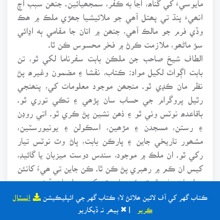
انھيءَ پنڌ تي پھتل آھي جو ملائيشيا جھڙي ملڪ ۾ ھڪ
وڏي فرم جو مالڪ آھي، جنھن ۾ اتان جا مقامي ٻه اڍائي
سؤ ماڻھو، ملازمت ڪرڻ ۾ فخر محسوس ڪن ٿا.
الطاف شيخ صاحب جن ملڪن بابت سفرناما لکي ٿو، تن
بابت اڳواٽ لکيل مواد؛ ڪتاب، نقشا ۽ مضمون وغيرھ پڻ
نظر مان ڪڍي ٿو. منجھن موجود معلومات کي، پنھنجي
رٿيل پروگرام جي حساب سان پڙھي ۽ تڪي توري ٿو.
باقاعدھ نوٽس وٺي ٿو ۽ ذھن نشين پڻ ڪري ٿو. اتي روڊن
۽ رستن، مسجدن ۽ مڙھين، اسڪولن ۽ يونيورسٽين،
مشھور تاريخي جاين ۽ پارڪن بابت، پاڻ وٽ نوٽس تيار
رکي ٿو. ان ملڪ ۾ موجود، سندس دوست ميزبان يا گائيڊ،
کيس ان ڪم ۾ رھبري پڻ ڪن ٿا. ڪن جاين تي ھيءُ کانئن
معلومات وٺي ٿو ته ڪن جاين تي کين معلومات ڏيئي عجب
۾ وجھي ڇڏي ٿو، جيئن ھن سفرنامي ۾ حاجي علي سندس
ڪتاب گهر کي آف لائين ھلائڻ لاءِ ڪتاب گهر جي ائپليڪيشن
انسٽال
ميزبان ته آھي پر گھمڻ وقت ھيءُ سندس گائيڊ آھي، ھو نه.
ڪريو
| ✖ ٻيھر نہ ڏيکاريو
ٻاھرين ملڪن ۾، اسان مان گھڻن جو ئي اچڻ وڃڻ ٿئي ٿو.