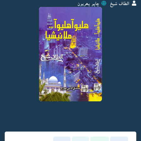
الطاف شيخ
ڇاپو پھريون