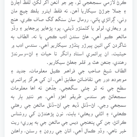
۽ جملا جوڙڻ سيکاريا آھن. نه فقط ايترو بلڪ چيچ مان
وٺي، ڳراٽڙي پائي، رومال سان سنگھ گگ صاف ڪري، ھنج
۾ ويھاري، لولو يا کٽمٺڙو ڏيئي، پوءِ پڙھايو پرجھايو ۽ وڏو
ماڻھو ڪيو آھي. ھاڻ سندن ادب ڪجي يا نه. الطاف به
شاگردن کي ائين پيرڙو پنڌڙو سيکاريو آھي. سندس ادب ۾
حيثيت، ان پرائمري استاد وانگر تا حيات ۽ اڻ-وسرندڙ
رھندي، جنھن ھٿ ۾ قلم جھلڻ سيکاريو.
الطاف شيخ صاحب جي فراھم ڪيل معلومات، جديد ۽
موجودھ دور جي تقاضائن مطابق آھي. ان کي ھرگز پرائمري
سطح جي نه ٿو چئي سگھجي. جڏھن ته اھا معلومات
سمجھائڻ جو سندس طريقو اھڙو آھي، جو ننڍو ٻار به
سمجھي وڃي. اڻ-ڏٺل ڏيھ جي اڻ-ڏٺل ماڻھن جي رھڻي
ڪھڻيءَ ۽ اٿڻي ويھڻيءَ بابت، نون پڙھندڙن کي روشناس
ڪرائڻ، جن کي پنھنجي ديس جي ماڻھن جي به پوريءَ ريت
خبر ناھي، وڏو ڪمال آھي. اتان جي روڊن ۽ رستن، واھڻن
۽ وستين، دڪانن ۽ بازارين، اسپتالن ۽ اسڪولن، ھوٽلن ۽