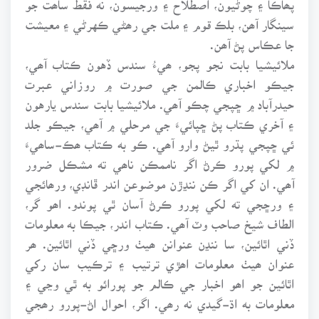
سينگار آھن، بلڪ قوم ۽ ملت جي رھڻي ڪهرڻي ۽ معيشت
جا عڪاس پڻ آھن.
ملائيشيا بابت نجو پجو، ھيءُ سندس ڏهون ڪتاب آھي،
جيڪو اخباري ڪالمن جي صورت ۾ روزاني عبرت
حيدرآباد ۾ ڇپجي چڪو آھي. ملائيشيا بابت سندس يارهون
۽ آخري ڪتاب پڻ ڇپائيءَ جي مرحلي ۾ آھي، جيڪو جلد
ئي ڇپجي پڌرو ٿيڻ وارو آھي. ڪو به ڪتاب ھڪ-ساھيءَ
۾ لکي پورو ڪرڻ اگر ناممڪن ناھي ته مشڪل ضرور
آھي. ان کي اگر ڪن ننڍڙن موضوعن اندر ڦانڊي، ورھائجي
۽ ورڇجي ته لکي پورو ڪرڻ آسان ٿي پوندو. اھو گر،
الطاف شيخ صاحب وٽ آھي. ڪتاب اندر، جيڪا به معلومات
ڏني اٿائين، سا ننڍن عنوانن ھيٺ ورڇي ڏني اٿائين. ھر
عنوان ھيٺ معلومات اھڙي ترتيب ۽ ترڪيب سان رکي
اٿائين جو اھو اخبار جي ڪالم جو پورائو به ٿي وڃي ۽
معلومات به اڌ-گيدي نه رھي. اگر، احوال اڻ-پورو رھجي
ويو ۽ ڪالم جو پيٽ ڀرجي ويو ته پوءِ ان ڪالم کي اھڙي