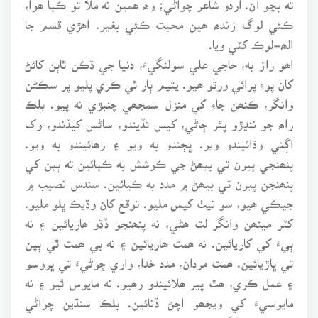
ڪئي لوگ زندھ ھين محبت ڪئي بغير. اھڙي قسم جا
الھ-لوڪ کٽي ويا.
اھو راز به، حاجي علي سولنگيءَ، دنيا جي ڌڪن ٿاٻن کائڻ
کان پوءِ پرائي ورتو ھيو. يتيم ٻار ٿي ڪري پليو پر سڪڻن
وانگر، ڪنھن جاءِ کي منزل سمجھي چنبڙي نه پيو. بلڪ
راھ جو ننڍڙو پٿر ڄاڻي، کيس ٿڏيندو، ساڻس کيڏندو، وک
اڳتي وڌائيندو ويو. ڀڄندو به ويو ۽ رھائيندو به ويو.
پنھنجي پيرن تي بيھڻ جي ڪوشش به ڪيائين ته ٻين کي
پنھنجن پيرن تي بيھڻ ۾ مدد به ڪيائين. سندس نصيب ۾
جيڪي ھيو، سو نيٺ کيس مليو. توقع کان وڌيڪ ڀلو مليو.
کٽر مينھن وانگر لت ھڻي، نه پنھنجو ڏڌو ھاريائين ۽ نه
ٻيءَ کي کاريائين. نه ھمت ھاريائين ۽ نه بي ھمت ٿي ٻين
تي ڀاڙيائين. ھمت مردان، مدد خدا، واري چوڻيءَ تي ڀروسو
۽ عمل ڪري، ھٿ پير ھلائيندو رھيو. نه مايوس ٿيو ۽ نه
مايوسيءَ کي ويجھو اچڻ ڏنائين. بلڪ سنڌين چواڻي
مايوسيءَ کي گناھ، اڃا به ڪفر، سمجھيائين. جنھن سبب اڄ