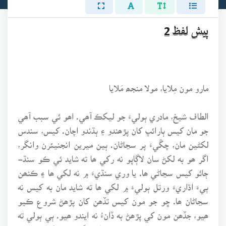
پيش لفظ 2
مارو مون مِلايا، مولا منجھ مَلايا
الطاف شيخ، مادري ٻوليءَ جو ليکڪ آھي. اھو ئي سبب آھي
جو مان کيس ٻارائپ کان پڙھندو ۽ ٻڌندو اچان. کيس، سندس
لکڻين مان، چڱيءَ پر سڃاڻان. ٻين ميرين انجنيئرن وانگر،
اگر ھو به لکڻ سان لاڳاپو نه رکي ھا ته شايد ئي ڪو سنڌ-
ڄائو کيس سڃاڻي ھا. يا وري سنڌيءَ ۾ نه لکي ھا ۽ ڪنھن
ٻيءَ اڌاريءَ ورتل ٻوليءَ ۾ لکي ھا ته شايد مان به کيس نه
سڃاڻان ھا. ڇو جو مون کيس تڏھن کان پڙھڻ شروع ڪيو
ھيو، جڏھن مون کي پڙھڻ به ڏانءُ نه ايندو ھيو. ٻي ٻولي ته
ٺھيو، مادري زبان ۾ به پوريءَ طرح ڳالھائڻ، لکڻ ۽ پڙھڻ