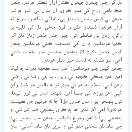
ھڪ باغي روح کي ماٺو ڪري، ان منزل تي آندو ھوندو
جنھن تي کيس سندس پاليندڙ پيءُ نه آڻي سگھيو، سو ڇا ته
آواز ھوندو! ڏڪندڙ ھٿن ۾ فون جھلي، دل کي قابوءَ ۾
رکي، زبان تي ضابطو آڻي، چٻي چٿي جڏھن زبان مان اکر
ڪڍيا ھوندائين ۽ ان کي نصيحت ڪئي ھوندائين جنھن
کيس حاصل ڪرڻ لاءِ پنھنجن محسنن سان بغاوت ڪئي
آھي، سو ڪيڏو نه قيامت خيز منظر ھوندو.
جڏھن کيس چيو ھوندائين؛ “ھي سڀ ڪجهه قدرت جا ليکا
آهن. هاڻ جيڪي ڪجهه ٿي ويو، رب جي رضا تي راضي
رهڻ کپي. اسلام به اهو ئي چوي ٿو ته والدين جو خيال رکڻ
کپي، هو پوڙها ٿي چڪا آهن. تنهنجا اسان تي ٿورا ٿيندا.
تون پنهنجي پيءُ سان ضرور مل!” ڇا ته طرفين جي ڪيفيت
ھوندي؟ اھي اکر ٻڌي اھا ڇوڪري پنھنجي ضد تان لٿي ۽
پنھنجي پيءُ ڏانھن رجوع ڪيائين. جنھن سان سندس پيءُ
جي ساھ تان سختي ختم ٿي ۽ سرير مان ساھ، آسانيءَ سان
نڪتس.