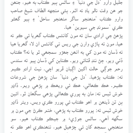
جو ھن وقت نالو ياد نه اٿم. ٻئي منجهه الطاف شيخ صاحب
وارو ڪتاب ‘منھنجو ساگر منھنجو ساحل’ ۽ ٻيو گھڻو
ڪري ‘سمونڊ جي سيوين’ ھيا.
پڙھڻ جي ارادي سان ته مون کانئس ڪتاب گھريا ئي ڪو نه
ھيا. مون ته پاڙي وارن جي ريس تي کانئس ان لاءِ گھريا ھيا
ته ڏسان ته مون کي به انھن جھڙو سمجھي ٿو يا نه؟ ڪتاب
ڏئي ويو، ڄڻ ننڊ ڦٽائي ويو. ڪتابن کي ڏسان پيو ته سندس
رحم جوڳي حالت اکين اڳيان ڦريو اچي. نيٺ ارادو ڪيم
ته؛ ڪتاب پڙھبا. ‘دل جي دنيا’ سان پڙھڻ جي شروعات
ڪيم. ھڪ ڪھاڻي، ھڪ ئي ويھڪ ۾ پڙھي ويم. ڏاڍو
خوش ٿيس ته؛ مان به پوري ڪھاڻي پڙھي سگھان ٿو. ائين
ٻن ٽن ڏينھن ۾ اھو ڪتاب ئي پورو ڪري ويس. ويتر ڏاڍو
خوش ٿيس ته؛ پورو ڪتاب به پڙھي، ختم ڪرڻ جي مون ۾
سگهه آھي. ساڻس جوڙيءَ ۾ جيڪو ڪتاب ھيو، سو
منھنجي سمجھ کان ئي چڙھيل ھيو، تنھنڪري اھو ڪو نه
پڙھي سگھيس. ان کان پوءِ ‘منھنجو ساگر، منھنجو ساحل’