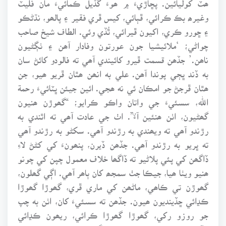
وغيرھ بڪ ڪرائي، ڦٻائي، کيس ڦري فقير ۽ پالھو، نڌڻڪو
۽ ڇورو ڪري، اکيون ڦيرائي، ٿُڏي وئي. الطاف شيخ صاحب
چواڻي؛ ‘ملائيشيا جون عورتون وفادار آھن ۽ ٺڳڻيون
ناھن.’ جڏھن قسمت ڦيرو کائيندي آھي ته فالودو کائڻ سان
به ڏند ڀڄي پوندا آھن. علي به انھن ھٿان ڦريو ھيو، جن
ھٿان ڦرجڻ جو امڪان ئي نه ھجي. ائين جيئن ڀٽائيءَ رحمة
اللھ، سسئيءَ جي واتان واڪو ڪرايو؛ “گھوڙن ھنيون
گھڻيون، اٺن ھنئين آ”. اٺ جي عادت آھي ته اٿندي به
رڙندو آھي ته ويھندي به رڙندو آھي. سکڻو به رڙندو آھي
ته ڀريو به رڙندو آھي. جڏھن ڏيرن، پنھونءَ کي کڻڻ لاءِ
ڏاگھن کي پئي پلاڻيو ته ڏاگھا خلاف معمول چپن کي چونو
ھنيو ويٺا ھيا، جيڪا جٺ سمجھ کان ٻاھر آھي. اڳي گھلون،
گھوڙن تي ڪاھي، ماڻھن کي ماري ڦري، گھوڙا گھوڙا
ڪڍائي ڇڏينديون ھيون. جڏھن ته سسئيءَ کان، اٺن به چپ
جو روزو رکي، گھوڙا گھوڙا ڪرائي، ريھون ڪڍائي
ڇڏيون. بھرحال، حاجي علي سولنگي ويچارو، حسبِ معمول،