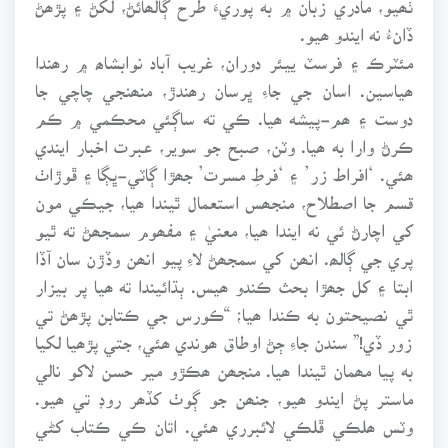
ڏانءُ نه ايندو ھيو.
مئٽرڪ ۽ فرسٽ ييئر دوران، غريب آباد نوابشاھ ۾ رھندا
ھياسين. اسان جي جاءِ ڀرسان رھندڙ، منھنجي چاچي جا
دوست ۽ ھم-پيشه ھيا. ڪي ته ساڳئي محڪمي ۾ ڪم
ڪرڻ وارا به ھيا. وٽن، صبح جو سوير، عبرت اخبار ايندي
ھئي. ‘افراط زر’ ۽ ‘فرطِ مسرت’ جھڙا ڳاٽي-ڀڳا ۽ ڦوڙاٺ
قسم جا اصطلاح، منجھس استعمال ٿيندا ھيا، جيڪي مون
کي اچارڻ ئي نه ايندا ھيا، معنيٰ ۽ مفھوم سمجھڻ ته ٿيو
پري جي ڳالھ. انھن کي سمجھڻ لاءِ پيو انھن وڏڙن سان آڏا
ابتا ۽ کل جھڙا بحث ڪندو ھيس. ٻڌائيندا ته ھيا پر بيزار
ٿي نصيحتون به ڪندا ھيا؛ “ڪورس جي ڪتابن پڙھڻ تي
زور ڏي!” سندن جاءِ ڄڻ اوطاق ھوندي ھئي، جتي پڙھيا لکيا
به پيا مھمان ٿيندا ھيا. منجھن ھڪڙو مير حسن لاکو نالي
ماستر پڻ ايندو ھيو، جنھن جو ڳوٺ کڏھر روڊ تي ھيو.
وٽس ھلڪي ڦلڪي لائبرري ھئي. اتان ڪي ڪتاب کڻي
اچي، شھر ۾ مٿن جُلد به ٻَڌائيندو ھيو ۽ بعد ۾، ھنن کي