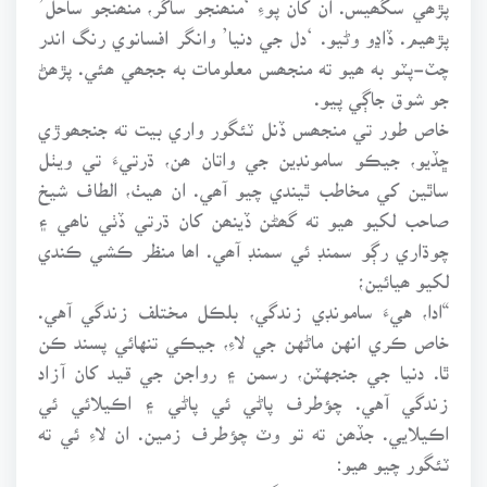
پڙھيم. ڏاڍو وڻيو. ‘دل جي دنيا’ وانگر افسانوي رنگ اندر
چٽ-پٽو به ھيو ته منجھس معلومات به ججھي ھئي. پڙھڻ
جو شوق جاڳي پيو.
خاص طور تي منجھس ڏنل ٽئگور واري بيت ته جنجھوڙي
ڇڏيو، جيڪو سامونڊين جي واتان ھن، ڌرتيءَ تي ويٺل
ساٿين کي مخاطب ٿيندي چيو آھي. ان ھيٺ، الطاف شيخ
صاحب لکيو ھيو ته گھڻن ڏينھن کان ڌرتي ڏٺي ناھي ۽
چوڌاري رڳو سمنڊ ئي سمنڊ آھي. اھا منظر ڪشي ڪندي
لکيو ھيائين؛
“ادا، هيءَ سامونڊي زندگي، بلڪل مختلف زندگي آهي.
خاص ڪري انهن ماڻهن جي لاءِ، جيڪي تنهائي پسند ڪن
ٿا. دنيا جي جنجهٽن، رسمن ۽ رواجن جي قيد کان آزاد
زندگي آهي. چؤطرف پاڻي ئي پاڻي ۽ اڪيلائي ئي
اڪيلايي. جڏھن ته تو وٽ چؤطرف زمين. ان لاءِ ئي ته
ٽئگور چيو ھيو:
تو مار جوله باتي، تو مار گهوريه شاتهي