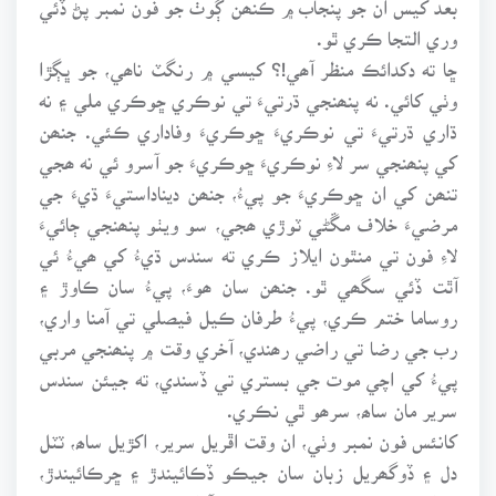
وري التجا ڪري ٿو.
ڇا ته دکدائڪ منظر آھي!؟ کيسي ۾ رنگٽ ناھي، جو ڀڳڙا
وٺي کائي. نه پنھنجي ڌرتيءَ تي نوڪري ڇوڪري ملي ۽ نه
ڌاري ڌرتيءَ تي نوڪريءَ ڇوڪريءَ وفاداري ڪئي. جنھن
کي پنھنجي سر لاءِ نوڪريءَ ڇوڪريءَ جو آسرو ئي نه ھجي
تنھن کي ان ڇوڪريءَ جو پيءُ، جنھن ديناداستيءَ ڌيءَ جي
مرضيءَ خلاف مڱڻي ٽوڙي ھجي، سو ويٺو پنھنجي ڄائيءَ
لاءِ فون تي منٿون ايلاز ڪري ته سندس ڌيءُ کي ھيءُ ئي
آٿت ڏئي سگھي ٿو. جنھن سان ھوءَ، پيءُ سان ڪاوڙ ۽
روساما ختم ڪري، پيءُ طرفان ڪيل فيصلي تي آمنا واري،
رب جي رضا تي راضي رھندي، آخري وقت ۾ پنھنجي مربي
پيءُ کي اچي موت جي بستري تي ڏسندي، ته جيئن سندس
سرير مان ساھ، سرھو ٿي نڪري.
کانئس فون نمبر وٺي، ان وقت اڦريل سرير، اکڙيل ساھ، ٽٽل
دل ۽ ڏوگھريل زبان سان جيڪو ڏڪائيندڙ ۽ ڇرڪائيندڙ،
دل کي ڇني ڇيھون ڇيھون ڪندڙ آواز نڪتو ھوندو، جنھن