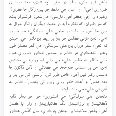
ضروري آھي؟‘ ۽ ‘اسان جي ملڪ جو بيروزگار ڇا ڪري؟’
وغيرھ ۾ اچي چڪو آھي. فارسيءَ جي شعر؛ خوشتران باشد
که سر دلبران، که تذکره آيد در حديث ديگران وانگر حوال ته
ٻين جا آھن، پر مذڪور حاجي علي سولنگيءَ جو ضرور
آھي. انھن مڙني ڪالمن جو پاڻ ۾ ربط پڻ قائم آھي. جيئن
ته انھيءَ سفر دوران پاڻ علي سولنگيءَ جي گھر مھمان طور
رھيو، تنھنڪري ھر ڪالم ۾ سندس تذڪرو ضروري ھيو.
ڪي ڪالم ته خالص عليءَ جي ذاتي اسٽوريءَ تي مشتمل
آھن، جن ۾ سندس جدوجھد جي ڪھاڻي ۽ ڏکن ڏاکڙن جا
داستان رقم ٿيل آھن. خاص طور تي، ‘رستي تي بي يار و
مدد ھئس’ ۽ ‘ھڪ دفعو وري زيرو تي پھتس’، ڪالم ته
آھن ئي عليءَ جي ذات بابت.
منجھن علي سولنگيءَ جي اسٽوريءَ جو اھو پھلو ڏاڍو
ڏڪائيندڙ ۽ لرزائيندڙ، لڱ ڪانڊاريندڙ ۽ وار اڀا ڪندڙ
آھي، جڏھن ملائيشا ۾، جنھن ڇوڪريءَ سان گڏجي ھڪڙو
ھٽ کوليائين. پڇاڙيءَ ۾ ھوءَ گڏيل ڪمائيءَ مان فليٽ