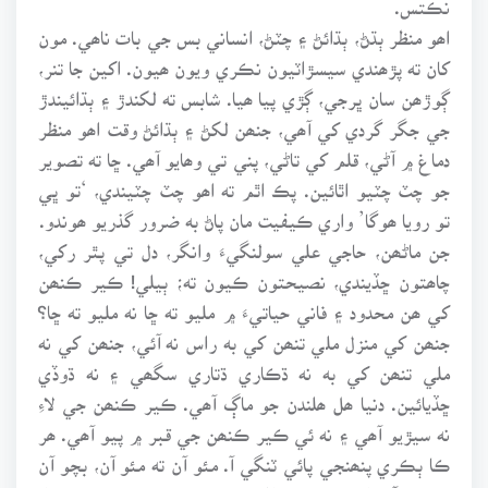
اھو منظر ٻڌڻ، ٻڌائڻ ۽ چٽڻ، انساني بس جي بات ناھي. مون
کان ته پڙھندي سيسڙاٽيون نڪري ويون ھيون. اکين جا تنر،
ڳوڙھن سان ڀرجي، ڳڙي پيا ھيا. شابس ته لکندڙ ۽ ٻڌائيندڙ
جي جگر گردي کي آھي، جنھن لکڻ ۽ ٻڌائڻ وقت اھو منظر
دماغ ۾ آڻي، قلم کي تاڻي، پني تي وھايو آھي. ڇا ته تصوير
جو چٽ چٽيو اٿائين. پڪ اٿم ته اھو چٽ چٽيندي، ‘تو ڀي
تو رويا ھوگا’ واري ڪيفيت مان پاڻ به ضرور گذريو ھوندو.
جن ماڻھن، حاجي علي سولنگيءَ وانگر، دل تي پٿر رکي،
چاھتون ڇڏيندي، نصيحتون ڪيون ته؛ ٻيلي! ڪير ڪنھن
کي ھن محدود ۽ فاني حياتيءَ ۾ مليو ته ڇا نه مليو ته ڇا؟
جنھن کي منزل ملي تنھن کي به راس نه آئي، جنھن کي نه
ملي تنھن کي به نه ڌڪاري ڌتاري سگھي ۽ نه ڌوڏي
ڇڏيائين. دنيا ھل ھلندن جو ماڳ آھي. ڪير ڪنھن جي لاءِ
نه سيڙيو آھي ۽ نه ئي ڪير ڪنھن جي قبر ۾ پيو آھي. ھر
ڪا ٻڪري پنھنجي پائي ٽنگي آ. مئو آن ته مئو آن، بچو آن
ته بچو آن. اردو شاعر چواڻي؛ وھ ھمين نه ملا تو ڪيا ھوا،