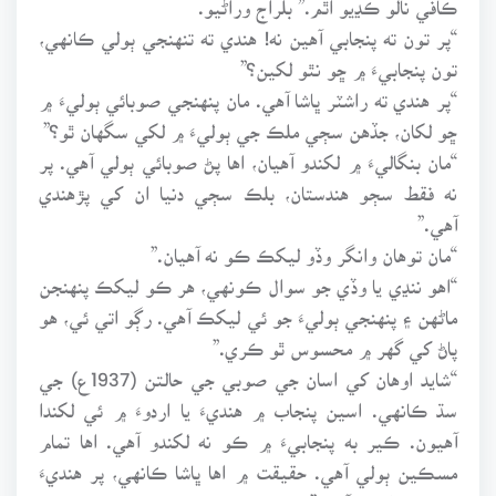
“پر تون ته پنجابي آهين نه! هندي ته تنهنجي ٻولي ڪانهي،
تون پنجابيءَ ۾ ڇو نٿو لکين؟”
“پر هندي ته راشٽر ڀاشا آهي. مان پنهنجي صوبائي ٻوليءَ ۾
ڇو لکان، جڏهن سڄي ملڪ جي ٻوليءَ ۾ لکي سگهان ٿو؟”
“مان بنگاليءَ ۾ لکندو آهيان، اها پڻ صوبائي ٻولي آهي. پر
نه فقط سڄو هندستان، بلڪ سڄي دنيا ان کي پڙهندي
آهي.”
“مان توهان وانگر وڏو ليکڪ ڪو نه آهيان.”
“اهو ننڍي يا وڏي جو سوال ڪونهي، هر ڪو ليکڪ پنهنجن
ماڻهن ۽ پنهنجي ٻوليءَ جو ئي ليکڪ آهي. رڳو اتي ئي، هو
پاڻ کي گهر ۾ محسوس ٿو ڪري.”
“شايد اوهان کي اسان جي صوبي جي حالتن (1937ع) جي
سڌ ڪانهي. اسين پنجاب ۾ هنديءَ يا اردوءَ ۾ ئي لکندا
آهيون. ڪير به پنجابيءَ ۾ ڪو نه لکندو آهي. اها تمام
مسڪين ٻولي آهي. حقيقت ۾ اها ڀاشا ڪانهي، پر هنديءَ
جي هڪ اپڀاشا آهي.”