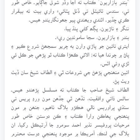
تي، سندس ٽائيٽل تي ڏنل ڀٽائيءَ واري بيت ته بيقرار
ڪري ڇڏيو. اٿندي ويھندي پيو جھونگاريندو ھيس.
ننگر ۽ ناڙيون، پڳھ کڻي پنڌ پيا،
بندر ۽ بازاريون، سڃا سامونڊين ريءَ.
ايتري تائين جو پاڙي وارن به چريو سمجھڻ شروع ڪيو ۽
پاڻ ۾ چوندا ھيا ته؛ الائي ڪھڙا ڪتاب ٿو پڙھي جو ڪل ئي
ٿڙي وئي اٿس.
ائين منھنجي پڙھڻ جي شروعات ٿي ۽ الطاف شيخ سان ڏيٺ
ويٺ پڻ.
الطاف شيخ صاحب جا ڪتاب ته مسلسل پڙھندو ھيس.
ساڻس ذاتي واقفيت، تڏھن ٿي جڏھن مون ورڊ پريس تي
سنڌي پراوربس نالي ھڪڙو بلاگ ٺاھيو، جنھن ۾ مون
پنھنجي پھاڪن وارا ڪتاب ۽ ڪن دوستن خاص طور
مرحيات پروفيسر نذير احمد سومرو جا آرٽيڪل رکيا. ان
بلاگ جي لنڪ، آمريڪا ۾ موجود پنھنجي دوست محترم
محمد علي مھر صاحب کي ڏياري موڪليم. مھر صاحب،