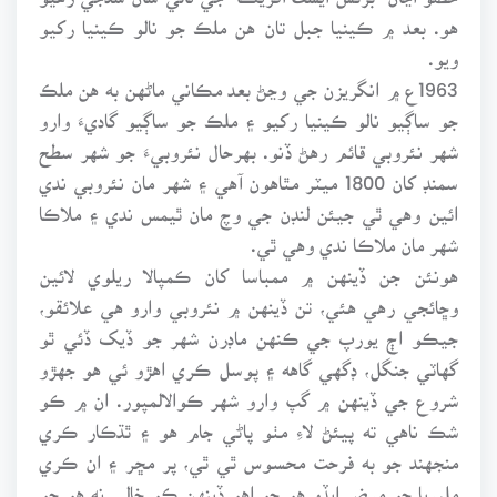
هو. بعد ۾ ڪينيا جبل تان هن ملڪ جو نالو ڪينيا رکيو
ويو.
1963ع ۾ انگريزن جي وڃڻ بعد مڪاني ماڻهن به هن ملڪ
جو ساڳيو نالو ڪينيا رکيو ۽ ملڪ جو ساڳيو گاديءَ وارو
شهر نئروبي قائم رهڻ ڏنو. بهرحال نئروبيءَ جو شهر سطح
سمنڊ کان 1800 ميٽر مٿاهون آهي ۽ شهر مان نئروبي ندي
ائين وهي ٿي جيئن لنڊن جي وچ مان ٿيمس ندي ۽ ملاڪا
شهر مان ملاڪا ندي وهي ٿي.
هونئن جن ڏينهن ۾ ممباسا کان ڪمپالا ريلوي لائين
وڇائجي رهي هئي، تن ڏينهن ۾ نئروبي وارو هي علائقو،
جيڪو اڄ يورپ جي ڪنهن ماڊرن شهر جو ڏيک ڏئي ٿو
گهاٽي جنگل، ڊگهي گاهه ۽ پوسل ڪري اهڙو ئي هو جهڙو
شروع جي ڏينهن ۾ گپ وارو شهر ڪوالالمپور. ان ۾ ڪو
شڪ ناهي ته پيئڻ لاءِ مٺو پاڻي جام هو ۽ ٿڌڪار ڪري
منجهند جو به فرحت محسوس ٿي ٿي، پر مڇر ۽ ان ڪري
مليريا جو مرض ايڏو هو جو اهو ڏينهن ڪو خالي نه هو جو