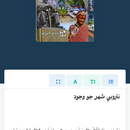
نئروبي شهر جو وجود
نئروبي نه فقط ڪينيا ۾ پر سڄي دنيا ۾ هڪ عجيب شهر