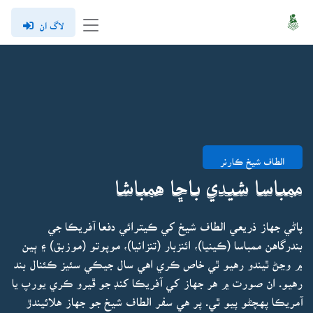
لاگ ان
الطاف شيخ ڪارنر
ممباسا شيدي باڇا همباشا
پاڻي جهاز ذريعي الطاف شيخ کي ڪيترائي دفعا آفريڪا جي
بندرگاهن ممباسا (ڪينيا)، ائنزبار (تنزانيا)، موپوتو (موزبق) ۽ ٻين
۾ وڃڻ ٿيندو رهيو ٿي خاص ڪري اهي سال جيڪي سئيز ڪئنال بند
رهيو. ان صورت ۾ هر جهاز کي آفريڪا کنڊ جو ڦيرو ڪري يورپ يا
آمريڪا پهچڻو پيو ٿي. پر هي سفر الطاف شيخ جو جهاز هلائيندڙ