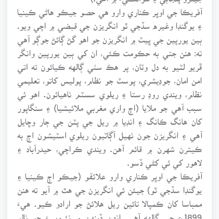
آفريڪا جي اوڀر ڪناري وارو هي حصو جيڪو هاڻي ڪينيا
۽ يوگنڊا وغيره سڏجي ٿو انگريزن جي قبضي ۾ اچي ويو.
ٻين يورپين جي ڀيٽ ۾ انگريزن جو اهو گڻ ڳائڻ جوڳو آهي
ته: هنن جتي به حڪومت ڪئي، ان کي ٻين يورپين وانگر
ڦريو لٽيو به دل وٽان، پر هڪ سٺي ڳالهه ڪيائون ته اتي
امن امان، جوڊيشري، پوسٽ جو نظام، پوليس کاتو، تعليمي
نظام، ويندي روڊ رستا ۽ ريلوي سسٽم ٺاهيائون. اهو ئي
سبب آهي جو ملايا (اڄ واري مغربي ملائيشيا) ۽ سنگاپور
کان هانگ ڪانگ ۽ انڊيا ۾ ريل جي پٽن جي ڄار وڇايل
آهي ۽ انگريزن جون ٺهيل آڳاٽيون ريلوي اسٽيشون اڄ به
ڪيترن شهرن ۾ قائم آهن. ويندي ڪراچي، حيدرآباد ۽
لاهور کي ئي کڻي ڏسو.
آفريڪا جي اوڀر ڪناري وارو علائقو (جيڪو اڄ ڪينيا ۽
يوگنڊا سڏجي ٿو) جيئن ئي انگريزن جي هٿ ۾ آيو ته هنن
ممباسا کان ڪمپالا تائين ريل هلائڻ جو ارادو ڪيو. هيءَ
1899ع جي ڳالهه آهي. انهن ڏينهن ۾ نئروبيءَ جو نالو