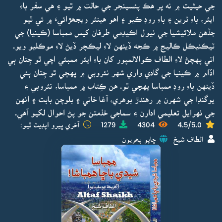
جي حيثيت ۾ نه پر هڪ پئسينجر جي حالت ۾ ٿيو ۽ هي سفر باءِ
ايئر، باءِ ٽرين ۽ باءِ روڊ ڪيو ۽ اهو هينئر ويجھڙائيءَ ۾ ئي ٿيو
جڏهن ملائيشيا جي نيول اڪيڊمي طرفان کيس ممباسا (ڪينيا) جي
ٽيڪنيڪل ڪاليج ۾ ڪجه ڏينهن لاءِ ليڪچر ڏيڻ لاءِ موڪليو ويو.
اتي پهچڻ لاءِ الطاف ڪوالالمپور کان باءِ ايئر ممبئي اچي ٿو جِتان ٻي
اڏام ۾ ڪينيا جي گادي واري شهر نئروبي ۾ پهچي ٿو جِتان ٻئي
ڏينهن باءِ روڊ ممباسا پهچي ٿو. هن ڪِتاب ۾ ممباسا، نئروبي ۽
يوگنڊا جي شهرن ۾ رهندڙ بوهري، آغا خاني ۽ بلوچن بابت ۽ انهن
جي ٺهرايل تعليمي ادارن ۽ سماجي خذمتن جو پڻ احوال لکيو آهي.
4.5/5.0
4304
1279
آخري ڀيرو اپڊيٽ ٿيو:
الطاف شيخ
ڇاپو پھريون