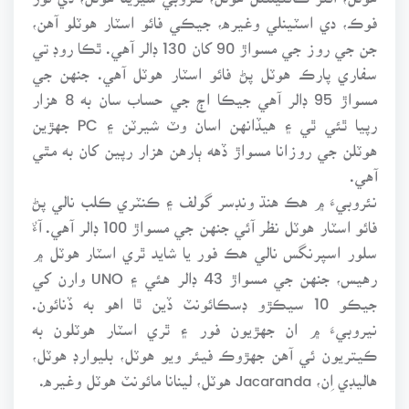
فوڪ، دي اسٽينلي وغيره، جيڪي فائو اسٽار هوٽلو آهن،
جن جي روز جي مسواڙ 90 کان 130 ڊالر آهي. ٿڪا روڊ تي
سفاري پارڪ هوٽل پڻ فائو اسٽار هوٽل آهي. جنهن جي
مسواڙ 95 ڊالر آهي جيڪا اڄ جي حساب سان به 8 هزار
رپيا ٿئي ٿي ۽ هيڏانهن اسان وٽ شيرٽن ۽ PC جهڙين
هوٽلن جي روزانا مسواڙ ڏهه ٻارهن هزار رپين کان به مٿي
آهي.
نئروبيءَ ۾ هڪ هنڌ ونڊسر گولف ۽ ڪنٽري ڪلب نالي پڻ
فائو اسٽار هوٽل نظر آئي جنهن جي مسواڙ 100 ڊالر آهي. آءٌ
سلور اسپرنگس نالي هڪ فور يا شايد ٿري اسٽار هوٽل ۾
رهيس، جنهن جي مسواڙ 43 ڊالر هئي ۽ UNO وارن کي
جيڪو 10 سيڪڙو ڊسڪائونٽ ڏين ٿا اهو به ڏنائون.
نيروبيءَ ۾ ان جهڙيون فور ۽ ٿري اسٽار هوٽلون به
ڪيتريون ئي آهن جهڙوڪ فيئر ويو هوٽل، بليوارڊ هوٽل،
هاليڊي اِن، Jacaranda هوٽل، لينانا مائونٽ هوٽل وغيره.