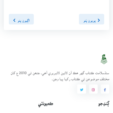
پويون پَنو
اڳيون پنو
سنڌسلامت ڪتاب گهر ھڪ آن لائين لائبريري آھي، جنھن تي 2010ع کان
مختلف موضوعن تي ڪتاب رکيا پيا وڃن.
ڳنڍجو
ڪميونٽي