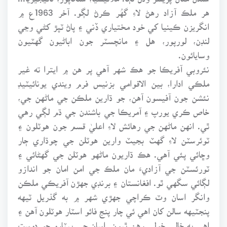
هر ملڪ آزاد رهڻ لاءِ گهُر ڪرڻ لڳو. آخر 1963ع ۾
انگريزن ڪينيا کي خود مختياري ڏني ۽ پاڻ ٽپڙ کڻي وڃي
لنڊن، لورپور، هل ۽ مانچسٽر جون اباڻيون گهٽيون
وسايائون.
نئروبي آفريڪا جو هڪ شهر آهي پر هن ۾ ايترا ته غير
ملڪي ادارا، بين الاقوامي بزنيس فرم ويندي يونائيٽيڊ
نئشن جون آفيسون آهن، جو ڌارين ملڪن جي ماڻهن جي،
خاص ڪري يورپ ۽ آمريڪا جي باشندن جي ڌم لڳي رهي
ٿي. انهن ماڻهن جي رهائش لاءِ اعليٰ قسم جون هوٽلون ۽
ٽوئرسٽن لاءِ گهٽ بجيٽ وارين هوٽلن جي چوڌاري ڄار
وڇائي پئي آهي. هڪ ڌاريون ماڻهو هوٽلن جي گهڻائي ۽
ٽورئسٽن جي آزاديءَ مان ملڪ جي امن امان جو اندازو
لڳائي سگهي ٿو. افغانستان ۽ برنڊي جهڙن آفريڪي ملڪن
وانگر اسان وٽ ڪراچي جهڙي شهر ۾ به گذريل ٽيهه
پنجٽيهه سالن کان اهي ئي چار پنج فائو اسٽار هوٽلون آهن ۽
اهي به خالي خولي رهن ٿيون. اسان جي پيٽارو جو دوست