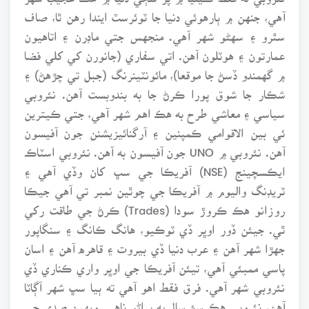
آهي، جنهن ۾ ٻارهوئي دنيا جا ٽوئرسٽ ايندا رهن ٿا، صاف
سٿرو ۽ سهڻو شهر آهي. منجهس جتي ماڊرن ۽ اتاهيون
عمارتون ۽ هوٽلون آهن. اتي سفاري (جانورن کي کلي فضا
۾ گهمندو ڏسڻ جا موقعا)، مائونٽينرنگ (جبل تي چڙهڻ) ۽
شڪار جا شوق پورا ڪرڻ جا به بندوبست آهن. نئروبي
سياسي ۽ معاشي طرح به هڪ اهم شهر آهي، جتي ڪيترين
ئي بين الاقوامي ڪمپنين ۽ آرگنائيزيشنن جون آفيسون
آهن. نئروبي ۾ UNO جون آفيسون به آهن. نئروبي اسٽاڪ
ايڪسچينج (NSE) آفريڪا جي سڀ کان وڏي آهي ۽
ٽريڊنگ واليوم ۾ آفريڪا جي چوٿين نمبر تي آهي جيڪا
روزانو هڪ ڪروڙ سودا (Trades) ڪرڻ جي طاقت رکي
ٿي. جيئن ڏور اوڀر ڏي ٽوڪيو، هانگ ڪانگ ۽ سنگاپور
جهڙا شهر آهن ۽ عرب دنيا ڏي بيروت ۽ قاهره آهن ۽ اسان
پاسي ممبئي آهي، تيئن آفريڪا جي اوڀر واري ڪناري ڏي
نئروبي شهر آهي. فرق فقط اهو آهي ته ٻيا سڀ شهر آڳاٽا
آهن، نئروبي هڪ سؤ سال به پراڻو ناهي. ويهين صدي جي