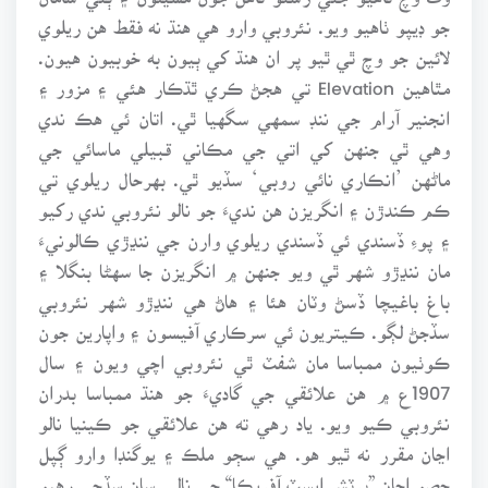
جو ڊيپو ٺاهيو ويو. نئروبي وارو هي هنڌ نه فقط هن ريلوي
لائين جو وچ ٿي ٿيو پر ان هنڌ کي ٻيون به خوبيون هيون.
مٿاهين Elevation تي هجڻ ڪري ٿڌڪار هئي ۽ مزور ۽
انجنير آرام جي ننڊ سمهي سگهيا ٿي. اتان ئي هڪ ندي
وهي ٿي جنهن کي اتي جي مڪاني قبيلي ماسائي جي
ماڻهن ’انڪاري نائي روبي‘ سڏيو ٿي. بهرحال ريلوي تي
ڪم ڪندڙن ۽ انگريزن هن نديءَ جو نالو نئروبي ندي رکيو
۽ پوءِ ڏسندي ئي ڏسندي ريلوي وارن جي ننڍڙي ڪالونيءَ
مان ننڍڙو شهر ٿي ويو جنهن ۾ انگريزن جا سهڻا بنگلا ۽
باغ باغيچا ڏسڻ وٽان هئا ۽ هاڻ هي ننڍڙو شهر نئروبي
سڏجڻ لڳو. ڪيتريون ئي سرڪاري آفيسون ۽ واپارين جون
ڪوٺيون ممباسا مان شفٽ ٿي نئروبي اچي ويون ۽ سال
1907ع ۾ هن علائقي جي گاديءَ جو هنڌ ممباسا بدران
نئروبي ڪيو ويو. ياد رهي ته هن علائقي جو ڪينيا نالو
اڃان مقرر نه ٿيو هو. هي سڄو ملڪ ۽ يوگنڊا وارو ڳپل
حصو اڃان ”برٽش ايسٽ آفريڪا“ جي نالي سان سڏجي رهيو