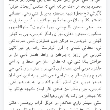
محمود باويجا هر وقت چوندو آهي ته سندس ”ريجنٽ هوٽل“
(اڳوڻي تاج محل) ٽيهه سيڪڙو به ڀريل نٿي رهي. ”ڪمائي
ته هڻو کڏ ۾ ملازمن جا پگهار ۽ لائيٽ ۽ گيس جا بل به
خبر ناهي ڪيئن ٿا ڇڪي پورا ڪريون.“ ڪوالالمپور،
سنگاپور، ممبئي، دهلي، تهران وانگر نئروبيءَ جي به گهٽي
گهٽي ۾ خوبصورت هوٽلن جون عمارتون ڏسي حيرت ٿئي
ٿي. مڪاني شيدي ۽ گورا ٽوئرسٽ رات جو دير تائين
نئروبي جي روڊن ۽ پارڪن ۾ واڪ ڪندو ڏسي دل ۾
خواهش پئدا ٿئي ٿي، ته ڪاش اسان جي ملڪ ۾ به اهي
حالتون موٽي اچن. سٺ واري ڏهي ۾ ۽ ستر واري ڏهي جي
شروع وارن سالن ۾ ڪراچيءَ جي شهر ۾ به ائين امن امان
هوندو هو، پر هاڻ اسلام آباد ۽ لاهور ۾ به نه رهيو آهي.
نئروبيءَ جي رستن تان هلندي نظر ايندڙ ڪجهه هوٽلن جا
نالا جيڪي هن وقت ياد اچي رهيا آهن.
سٽي سينٽر واري علائقي ۾ هوٽل گرانڊ ريجنسي، هلٽن
هوٽل، انٽر ڪانٽيننٽل هوٽل، نئروبي سيرينا هوٽل، دي نور