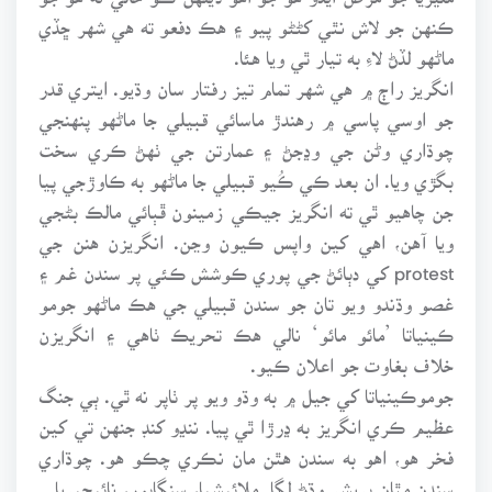
ڪنهن جو لاش نٿي کڻڻو پيو ۽ هڪ دفعو ته هي شهر ڇڏي
ماڻهو لڏڻ لاءِ به تيار ٿي ويا هئا.
انگريز راڄ ۾ هي شهر تمام تيز رفتار سان وڌيو. ايتري قدر
جو اوسي پاسي ۾ رهندڙ ماسائي قبيلي جا ماڻهو پنهنجي
چوڌاري وڻن جي وڍجڻ ۽ عمارتن جي ٺهڻ ڪري سخت
بگڙي ويا. ان بعد ڪي ڪُيو قبيلي جا ماڻهو به ڪاوڙجي پيا
جن چاهيو ٿي ته انگريز جيڪي زمينون ڦٻائي مالڪ بڻجي
ويا آهن، اهي کين واپس ڪيون وڃن. انگريزن هنن جي
protest کي دٻائڻ جي پوري ڪوشش ڪئي پر سندن غم ۽
غصو وڌندو ويو تان جو سندن قبيلي جي هڪ ماڻهو جومو
ڪينياتا ’مائو مائو‘ نالي هڪ تحريڪ ٺاهي ۽ انگريزن
خلاف بغاوت جو اعلان ڪيو.
جوموڪينياتا کي جيل ۾ به وڌو ويو پر ٺاپر نه ٿي. ٻي جنگ
عظيم ڪري انگريز به ڍرڙا ٿي پيا. ننڍو کنڊ جنهن تي کين
فخر هو، اهو به سندن هٿن مان نڪري چڪو هو. چوڌاري
سندن مٿان پريشر وڌڻ لڳا. ملائيشيا، سنگاپور، نائيجيريا...