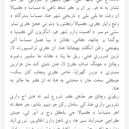
نشان به نه هو. پر ان ۾ ڪو شڪ ناهي ته ممباسا ۽ ڪمپالا
ان وقت جا بَلي بَلي ۽ تاريخي شهر هئا. ممباسا بندرگاه ۽
وڻج واپار ڪري، ڪمپالا وڪٽوريا ڍنڍ تي هجڻ ڪري تمام
سٺي موسم ۽ اهميت وارو شهر هو. انگريزن کي ڪينيا ۽
يوگنڊا ۾ چانهه، ڪافي، ڪاٽن ۽ ٻيا فصل ممباسا آڻي
پنهنجي وطن انگلنڊ پهچائڻا هئا، ان ڪري ٽرانسپورٽ لاءِ
ٽرين ضروري هئي. ريل جا پٽا ۽ ڪاٺ جا سليپر وغيره
وڇائڻ ۽ جهنگ صاف ڪرڻ لاءِ هنن ننڍي کنڊ مان هزارين
مستري ۽ مزور گهرايا. خاص ڪري پنجاب کان سک-
جيڪي سخت جان ۽ محنتي به هئا ته ان ڪم جا ڄاڻو به
هئا.
ريلوي وڇائڻ جو جڏهن ڪم شروع ٿيو ته هنن اڄ واري
نئروبي واري هنڌ کي سامان رکڻ جو ڊيپو بڻايو، جو هڪ ته
اهو ممباسا ۽ ڪمپالا جي بلڪل وچ ۾ آيو ٿي. جيئن
ڪراچي حيدرآباد سپر هاءِ وي ٺاهڻ وارن اطالوين، نوري آباد
وٽ وچ ٺاهيو جتي رستو ٺاهڻ جون مشينون ۽ ٻئي سامان