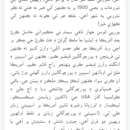
شروعات ۾ يعني 1900 ۾ به ڪنهن کي خبر نه هئي ته ڪو
نئروبي به شهر آهي، بلڪ هو ئي ڪونه ته ڪنهن کي
ڪهڙي خبر!
يورپي قومن جهاز ٺاهي سمنڊ تي حڪمراني حاصل ڪرڻ
بعد آفريڪا ۽ ايشيا جا ملڪ ڳولڻ ۽ هٿ ڪرڻ جي چڪر ۾
اچي ويا. آفريڪا جو ڪو حصو اٽليءَ وارن کنيو ته ڪنهن
تي فرينچن ۽ پورچوگالين قبضو ڪيو، ڪنهن تي اسپين ۽
انگلنڊ وارن قبضو ڪري پنهنجو راڄ قائم ڪيو. آمريڪا
ملڻ تي اوڏانهن اسپين ۽ پورچوگالين وارن گهڻي ڊوڙ پاتي،
ان ڪري سواءِ ڪنهن ايڪڙ ٻيڪڙ ملڪن ۽ ٻيٽن جي، باقي
تي هسپانوي ۽ پورچوگالي ڇانئجي ويا ۽ اڄ چلي ۽
ڪولمبيا کان USA جي ڏاکڻين رياستن ميڪسيڪو،
ٽيڪساز ۽ لوزيانا وغيره تائين آمريڪا ۾ اسپيني زبان
هلي ٿي. (اسپيني ۽ پورچوگالي زبانن ۾ فقط اوڻهين
ويهين جو فرق آهي، جيترو ڊئنش ۽ سئيڊش ۾ آهي يا
جيترو پنجابي ۽ سرائڪيءَ ۾ آهي.)