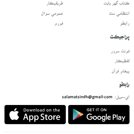
ڪتاب گهر بابت
طريقيڪار
انتظامي سَٿ
عمومي سوال
رابطو
فورم
پراجيڪٽ
فونٽ سرور
لفظيڪار
پيغامِ قرآن
رابطو
اي-ميل:
salamatsindh@gmail.com