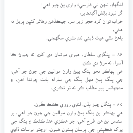
لنگهاءِ. تنهن تي فارسيءَ واري پڻ چيو آهي:
گر نبود بالِش آگنِده پر،
خواب توان کرد حجر زير سر. جيڪڏهن وهاڻو کنڀن ڀريل نه
هئي،
پاهڻ مٿي هيٺ ڏيئي ننڊ ڪري سگهجي.
۸۶ - ڀنگڙي سلطان، هيري موتيان دي کاڻ، نه جيوڻ ڪا
آسرا، نه مرڻ دي ڪاڻ.
هي پهاڪو نجو ڀنگ پيڻ وارن موالين جي چوڻ جو آهي،
جي ڀنگ پيڻ مهل ڀنگ جي ساراه بابت چوندا آهن، ۽
منجهانس ٻيو مطلب ڪو نه ٿو نڪري.
۸۷ - ڀنگان چيز ٻڏن، لنڊي رووي ڪڻڪ ڪُون.
هي پهاڪو پڻ ڀنگ پيڻ وارن موالين جي چوڻ جو آهي، پر
سندس بُڻ هن طرح آهي، جو هڪڙي هنڌ ڪڻڪ ۽ ڀنگ جي
پوک هڪٻئي جي ڀرسان پيئون هيون. اوچتو برسات ڏاڍي