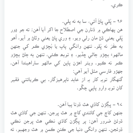
ڪري.
۹۶ - ڀُلي ڀاڻَ آئي، سا به نه ڀلي.
هن پهاڪي ۾ ڌنارن جي اصطلاح جا اکر آيا آهن؛ ته جو ڍور
ڀُلي يعني ڌڻ مان رلي ويو، ۽ وري ڀاڻ يعني وٿاڻ ۾ آيو، اُهو
به ڪَرَ نه ڀُلو. تنهن وانگي پاپ يا بُڇڙي ڪم کي جنهن
ماڻهوءَ بڇڙو ڄاڻي ڇڏيو، ۽ توبھ ڪئي، تنهن به ڄاڻ بڇڙو
ڪم نه ڪيو. ويتر اهڙن پاپن کي ماڻهو ساراهيندا آهن.
جهڙو فارسي مثل آيو آهي:
گنهگار توبہ کار بہ از عابد ناپرهيزگار. بي ڪريائتي فقير
کان توبہ وارو پاپي چڱو.
۹۷ - ڀڳڙن کاڌي هٿ ڌوتا پيا آهن.
جنهن کاڄ جي کائندي کاڄ ۾ هٿ ڀرجن، تنهن جي کاڌي هٿ
ڌوئڻ ضرور آهن؛ پر ڀڳڙن کاڌي نڪي هٿ ڀرجن نڪي
ڌوئجن. تنهن وانگي دنيا جي ڪنن ڪمن ۾ هٿ وجهبو، ته