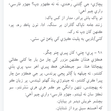
پڇاڙيءَ جي ڳڻتي رهندي. نه ته ڪهڙو ڊپ؟ جهڙو فارسيءَ
واري چيو آهي:
تو پاک باش برادر، مدار از کس باک؛
زنند جامه ناپاک گاذران بر سنگ. ادا، تون پاڪ ره، پوءِ
ڪنهن کان ڊپ نه رک،
کٽي/ڌوٻي به پليت ڪپڙي کي پاهڻ تي سٽي.
۹۸ - ڀريءَ ڇنيءَ کان ڀيري ڇنو چڱو.
هڪڙي هنڌان ڪنهن مزور کي چار مڻ بار جا کڻي ڪاٿي
پهچائڻا هئا، سو جيڪڏهن هڪ ڀيري اهو سڀ ڀري ٻڌي
کڻندو، ته چيلهه يا ڳاٽو ڀڄي پوندس. پر جي هڪڙو مڻ چار
ڀيرا ڪري کڻندو، ته جيتوڙي پنڌ گهڻو ٿيندس، پر زيان ڪو
نه پهچندس. تنهن وانگي جو ڪم هري هري سُڌرندو، سو
تڪڙ سان نه ٿيندو. جهڙو فارسيءَ واري چيو آهي:
بچشم خويش ديدم در بيابان،
که آهستھ سبق برد از شتابان.