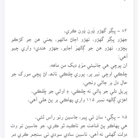
۸۴ - ڀڳو گهڙو ڍَون ڍَون ڪري.
جهڙو ڀڳو گهڙو، تهڙو اڄاڻ ماڻهو، يعني هن جو کڙڪو
بڇڙو، تهڙو هن جو ڳالهوَ اجايو. جهڙو هنديءَ واري چيو
آهي:
ان پوڇي هي جانيئي موُڍ ديک من ماهه،
ڇلڪي اوڇي نير پر، پوري ڇلڪي نانھ. اڻ پڇي مورک جو
حال دل ۾ ڄاڻي وٺجي،
ڀريل دلي جو پاڻي نه ڇلڪي، ۽ اوڻي جو ڇُلڪي.
اهڙي ڳالهه نمبر ۱۱۵ واري پهاڪي ۾ پڻ هلي آهي.
۸۵ - ڀڳيءَ سان ئي ڀير، جاسين رتو راس ٿئي.
هي پهاڪو پڻ قناعت جو تاڪيد ٿو ڪري، جو جاسين تو وٽ
دولت گهڻي نه آهي، تاسين سادي سودي تي سنجم ڪري دم