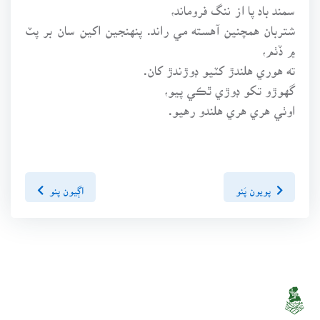
سمند باد پا از ننگ فروماند،
شتربان همچنين آهسته مي راند. پنهنجين اکين سان بر پٽ
۾ ڏٺم،
ته هوري هلندڙ کٽيو ڊوڙندڙ کان.
گهوڙو تکو ڊوڙي ٿڪي پيو،
اوٺي هري هري هلندو رهيو.
پويون پَنو
اڳيون پنو