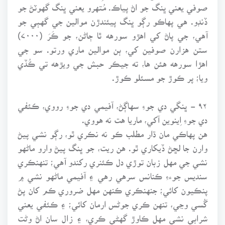
صوفي يعني ڀنگ جو اڻ پياڪ. مُتهرو يعني ڀنگ گهوٽڻ جو
ڏنڊو. هي پهاڪو رڳو ڀنگ پيئندڙن موالين جي گهٻي جو
آهي، جي پاڻ کي اهڙو سورهه ٿا ڄاڻن، جو ڪَرَ (۷۰۰۰)
ستن هزارن صوفين کي، ٻن موالين ماري ورتو. سو جي
اهڙا سورهه هئن ها، ته جيڪر حبش جي ويڙهه تي ڪُڏي
ويا؛ پر ڪوڙ جو مسئلو ڪوڙ.
۹۲ - ڀنگي دي جوءِ سهاڳڻ، آفيمي دي جوءِ رووي، ڪئفي
دي جوءِ اِينوين آکي، ماريا هت نه هووي.
هن پهاڪي مان ڌار مطلب ڪو نه نڪري ٿو، رڳو نشي پيڻ
وارن جا لڇڻ ڏيکاري ٿو. هن ريت، جو ڀنگ پيڻ وارو ماڻهو
نشي جي مهل زبان توڙي دل ڪئنري رکندو آهي؛ تنهنڪري
سنديس جوءءِ ڪنانس سرهي رهي ۽ آفيمي ماڻهو نشي ۾
پنڪيون کائي؛ جنهنڪري ڪنهن مهل ضروري ڪم کان پڻ
گُسي وڃي، تنهن ڪري جوڻس ارمان کائي؛ ۽ ڪئفي يعني
شرابي نشي مهل ڪاوڙ گهڻي ڪري، ۽ زال سان اڻ وڻت