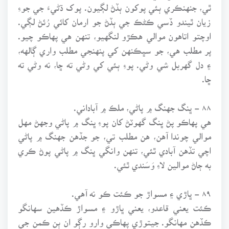
ٿي، جنهنڪري ٻئي پوکون ٻڏڻ لڳيون. پوک ڌڻيءَ جي جوءِ
زيان ٿيندو ڏسي ڪڻڪ جي ٻڏڻ جو ارمان کائي رُئڻ لڳي.
اوچتو اتاهون موالي هڪڙو لنگهيو، تنهن هي پهاڪو چيو.
پر مطلب هي، جو سڀڪنهن کي پنهنجي مطلب واري ڳالهه،
۽ دل گهربل شي وڻي. پوءِ ٻئي کي وڻي ته ڇا، نه وڻي ته
ڇا.
۸۸ - ڀنگ جهنگ ۾ پاڻي، ملڪ ۾ آباداني.
هي پهاڪو پڻ ڀنگ گهوٽڻ کان پوءِ ڀنگ ۾ پاڻي وجهڻ مهل
موالي چوندا آهن، هن مطلب تي، جو جڏهن جهنگ ۾ پاڻي
اچي تڏهن آبادي ٿئي، تنهن وانگي ڀنگ ۾ پاڻي پوڻ ڪري
به ڄاڻ موالين لاءِ وَسَندي ٿئي.
۸۹ - ڀاڙي ۽ مسواڙ جو ڪئت ڪو نه آهي.
ڪئت يعني قاعدو، يعني ڀاڙو ۽ مسواڙ ڪڏهين سهانگو
ڪڏهن مهانگو. جيتوڙي پهاڪي وارو رڳو ان ٻن ڪمن جي