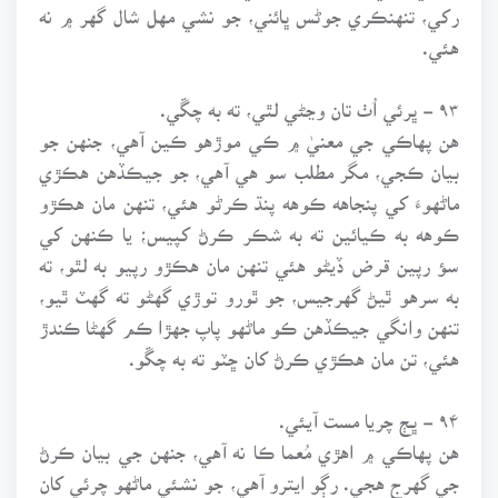
رکي، تنهنڪري جوڻس ڀائني، جو نشي مهل شال گهر ۾ نه
هئي.
۹۳ - ڀرئي اُٺ تان وڃڻي لٿي، ته به چڱي.
هن پهاڪي جي معنيٰ ۾ ڪي موڙهو ڪين آهي، جنهن جو
بيان ڪجي، مگر مطلب سو هي آهي، جو جيڪڏهن هڪڙي
ماڻهوءَ کي پنجاهه ڪوهه پنڌ ڪرڻو هئي، تنهن مان هڪڙو
ڪوهه به ڪيائين ته به شڪر ڪرڻ کپيس؛ يا ڪنهن کي
سؤ رپين قرض ڏيڻو هئي تنهن مان هڪڙو رپيو به لٿو، ته
به سرهو ٿيڻ گهرجيس، جو ٿورو توڙي گهڻو ته گهٽ ٿيو،
تنهن وانگي جيڪڏهن ڪو ماڻهو پاپ جهڙا ڪم گهڻا ڪندڙ
هئي، تن مان هڪڙي ڪرڻ کان ڇٽو ته به چڱو.
۹۴ - ڀڄ چريا مست آيئي.
هن پهاڪي ۾ اهڙي مُعما ڪا نه آهي، جنهن جي بيان ڪرڻ
جي گهرج هجي. رڳو ايترو آهي، جو نشئي ماڻهو چرئي کان