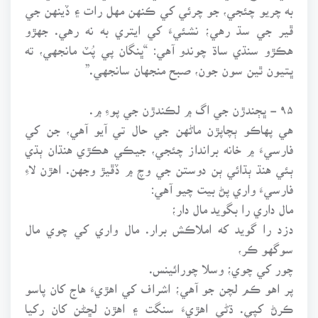
به چريو چئجي، جو چرئي کي ڪنهن مهل رات ۽ ڏينهن جي
ڦير جي سڌ رهي؛ نشئيءَ کي ايتري به نه رهي. جهڙو
هڪڙو سنڌي ساڌ چوندو آهي: “ڀنگان پي پُٽ مانجهي، ته
ڀتيون ٿين سون جون، صبح منجهان سانجهي.”
۹۵ - ڀڄندڙن جي اگ ۾ لڪندڙن جي پوءِ ۾.
هي پهاڪو ٻچاپڙن ماڻهن جي حال تي آيو آهي، جن کي
فارسيءَ ۾ خانه برانداز چئجي، جيڪي هڪڙي هنڌان ٻڌي
ٻئي هنڌ ٻڌائي ٻن دوستن جي وچ ۾ ڏڦيڙ وجهن. اهڙن لاءِ
فارسيءَ واري پڻ بيت چيو آهي:
مال داري را بگويد مال دار؛
دزد را گويد که املاڪش برار. مال واري کي چوي مال
سوگهو ڪر،
چور کي چوي؛ وسلا چورائينس.
پر اهو ڪم لچن جو آهي؛ اشراف کي اهڙيءَ هاج کان پاسو
ڪرڻ کپي. ڌڻي اهڙيءَ سنگت ۽ اهڙن لڇڻن کان رکيا