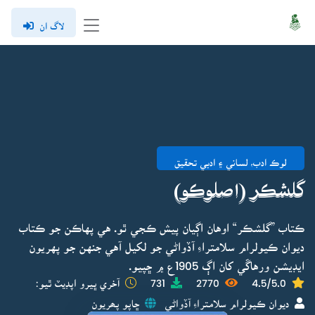
لاگ ان
لوڪ ادب، لساني ۽ ادبي تحقيق
گلشڪر (اصلوڪو)
ڪتاب ”گلشڪر“ اوهان اڳيان پيش ڪجي ٿو. هي پهاڪن جو ڪتاب
ديوان ڪيولرام سلامتراءِ آڏواڻي جو لکيل آهي جنهن جو پهريون
ايڊيشن ورهاڱي کان اڳ 1905ع ۾ ڇپيو.
4.5/5.0
2770
731
آخري ڀيرو اپڊيٽ ٿيو:
ديوان ڪيولرام سلامتراءِ آڏواڻي
ڇاپو پھريون