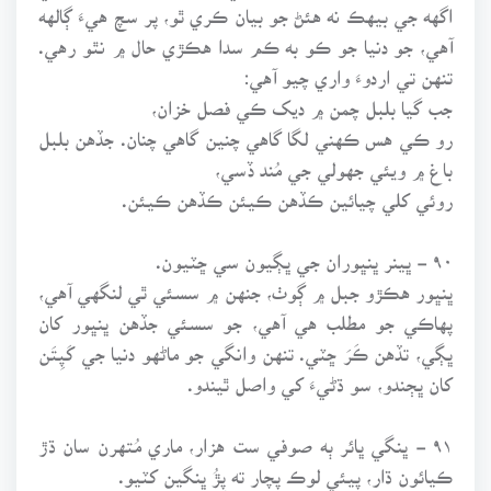
اگهه جي بيهڪ نه هئڻ جو بيان ڪري ٿو، پر سچ هيءَ ڳالهه
آهي، جو دنيا جو ڪو به ڪم سدا هڪڙي حال ۾ نٿو رهي.
تنهن تي اردوءَ واري چيو آهي:
جب گيا بلبل چمن ۾ ديک ڪي فصل خزان،
رو ڪي هس ڪهني لگا گاهي چنين گاهي چنان. جڏهن بلبل
باغ ۾ ويئي جهولي جي مُند ڏسي،
روئي کلي چيائين ڪڏهن ڪيئن ڪڏهن ڪيئن.
۹۰ - ڀينر ڀنڀوران جي ڀڳيون سي ڇٽيون.
ڀنڀور هڪڙو جبل ۾ ڳوٺ، جنهن ۾ سسئي ٿي لنگهي آهي،
پهاڪي جو مطلب هي آهي، جو سسئي جڏهن ڀنڀور کان
ڀڳي، تڏهن ڪَرَ ڇٽي. تنهن وانگي جو ماڻهو دنيا جي کَپِتَن
کان ڀڄندو، سو ڌڻيءَ کي واصل ٿيندو.
۹۱ - ڀنگي ڀائر ٻه صوفي ست هزار، ماري مُتهرن سان ڌڙ
ڪيائون ڌار، پيئي لوڪ پچار ته پِڙُ ڀنگين کٽيو.