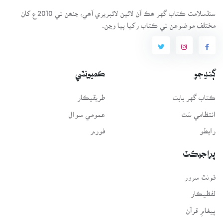
سنڌسلامت ڪتاب گهر ھڪ آن لائين لائبريري آھي، جنھن تي 2010ع کان
مختلف موضوعن تي ڪتاب رکيا پيا وڃن.
ڳنڍجو
ڪميونٽي
ڪتاب گهر بابت
طريقيڪار
انتظامي سَٿ
عمومي سوال
رابطو
فورم
پراجيڪٽ
فونٽ سرور
لفظيڪار
پيغامِ قرآن