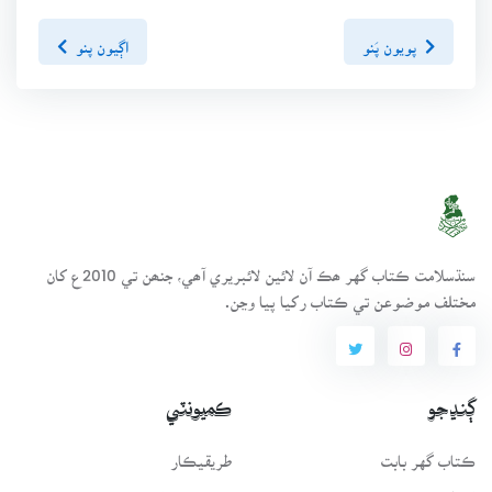
پويون پَنو
اڳيون پنو
سنڌسلامت ڪتاب گهر ھڪ آن لائين لائبريري آھي، جنھن تي 2010ع کان
مختلف موضوعن تي ڪتاب رکيا پيا وڃن.
ڳنڍجو
ڪميونٽي
ڪتاب گهر بابت
طريقيڪار
انتظامي سَٿ
عمومي سوال