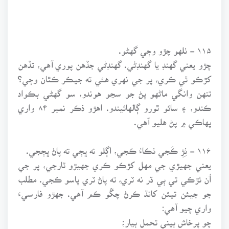
۱۱۵ - ٺلهو چڙو وڄي گهڻو.
چڙو يعني گهنڊ يا گهنڊڻي. گهنڊڻي جڏهن پوري آهي، تڏهن
کڙڪو ٿي ڪري، پر جي نهري هئي ته جيڪر ڪٿان وڄي؟
تنهن وانگي ماڻهو پڻ جو سڃو هوندو، سو گهڻي بڪواد
ڪندو، ۽ سائو ٿورو ڳالهائيندو. اهڙو ذڪر نمبر ۸۴ واري
پهاڪي ۾ پڻ هليو آهي.
۱۱۶ - ٺِڙِ ڪَجي ٺڪاءُ ڪجي، اڳلو نه ڀڄي ته پاڻ ڀڄجي.
يعني جهيڙي جي مهل کڙڪو ڪري جهيڙو ٽارجي، پر جي
اُن ٺڙڪي تي ٻي ڌر نه ٽري، ته پاڻ ٽري پاسو ڪجي. مطلب
جو جيئن تيئن کانڌ ڪرڻ چڱو ڪم آهي. جهڙو فارسيءَ
واري چيو آهي:
چو پرخاش بيني تحمل بيار؛