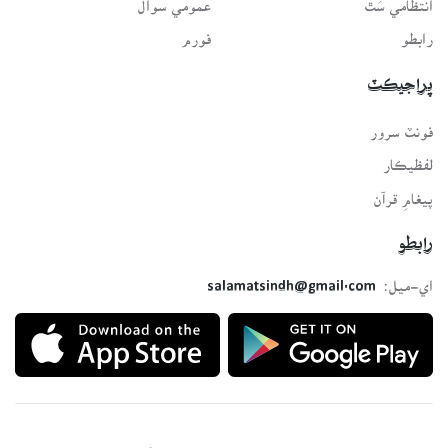
رابطو
فورم
پراجيڪٽ
فونٽ سرور
لفظيڪار
پيغامِ قرآن
رابطو
اي-ميل:
salamatsindh@gmail.com
Developed with ❤️ for all Sindhis. Build by
SindhSalamat
team