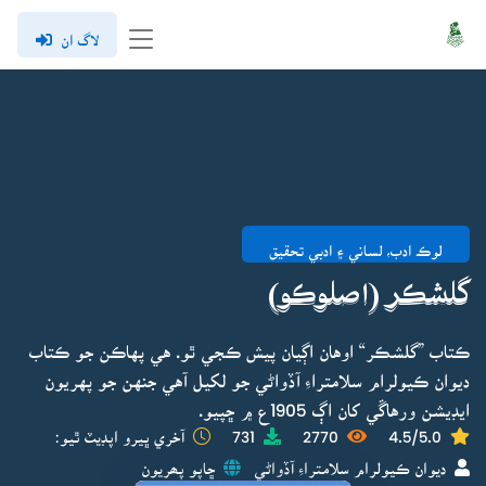
لاگ ان
لوڪ ادب، لساني ۽ ادبي تحقيق
گلشڪر (اصلوڪو)
ڪتاب ”گلشڪر“ اوهان اڳيان پيش ڪجي ٿو. هي پهاڪن جو ڪتاب
ديوان ڪيولرام سلامتراءِ آڏواڻي جو لکيل آهي جنهن جو پهريون
ايڊيشن ورهاڱي کان اڳ 1905ع ۾ ڇپيو.
4.5/5.0
2770
731
آخري ڀيرو اپڊيٽ ٿيو:
ديوان ڪيولرام سلامتراءِ آڏواڻي
ڇاپو پھريون