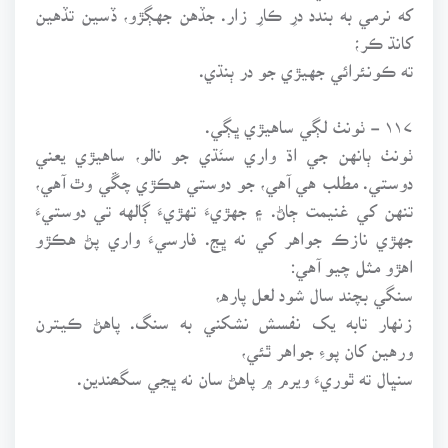
که نرمي به بندد درِ ڪارِ زار. جڏهن جهڳڙو، ڏسين تڏهين
کانڌ ڪر؛
ته ڪونئرائي جهيڙي جو در ٻنڌي.
۱۱۷ - ٺونٺ لڳي ساهيڙي ڀڳي.
ٺونٺ ٻانهن جي اڌ واري سنَڌي جو نالو، ساهيڙي يعني
دوستي. مطلب هي آهي، جو دوستي هڪڙي چڱي وٿ آهي،
تنهن کي غنيمت ڄاڻ. ۽ جهڙيءَ تهڙيءَ ڳالهه تي دوستيءَ
جهڙي نازڪ جواهر کي نه ڀڃ. فارسيءَ واري پڻ هڪڙو
اهڙو مثل چيو آهي:
سنگي بچند سال شود لعل پاره،
زنهار تابه يک نفسش نشکني به سنگ. پاهڻ ڪيترن
ورهين کان پوءِ جواهر ٿئي،
سنڀال ته ٿوريءَ ويرم ۾ پاهڻ سان نه ڀڃي سگھندين.