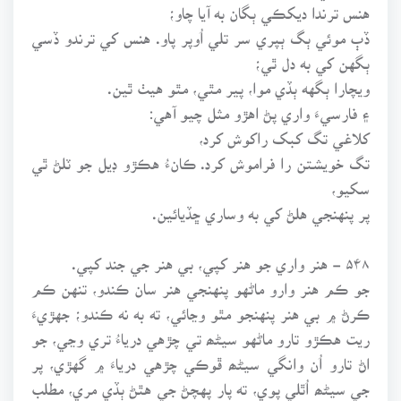
هنس ترندا ديکڪي ٻگان به آيا چاو؛
ڏٻ موئي ٻگ ٻپري سر تلي اُوپر پاو. هنس کي ترندو ڏسي
ٻگهن کي به دل ٿي؛
ويچارا ٻگهه ٻڏي موا، پير مٿي، مٿو هيٺ ٿين.
۽ فارسيءَ واري پڻ اهڙو مثل چيو آهي:
کلاغي تگ کبک راکوش کرد،
تگ خويشتن را فراموش کرد. ڪانءُ هڪڙو ڊيل جو ٽلڻ ٿي
سکيو،
پر پنهنجي هلڻ کي به وساري ڇڏيائين.
۵۴۸ - هنر واري جو هنر کپي، بي هنر جي جند کپي.
جو ڪم هنر وارو ماڻهو پنهنجي هنر سان ڪندو، تنهن ڪم
ڪرڻ ۾ بي هنر پنهنجو مٿو وڃائي، ته به نه ڪندو؛ جهڙيءَ
ريت هڪڙو تارو ماڻهو سيڻھ تي چڙهي درياءُ تري وڃي، جو
اڻ تارو اُن وانگي سيڻھ ڦوڪي چڙهي درياءَ ۾ گهڙي، پر
جي سيڻھ اُٿلي پوي، ته پار پهچڻ جي هٿڻ ٻڏي مري، مطلب