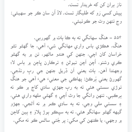
ناز بران کن که خريدار تست،
پپش کسي رَو که طلبگار تست. لاڏ اُن سان ڪر جو سهيئي؛
وڃ تنهن وٽ جو ڪوٺيئي.
۵۵۴ - هنڱ سهانگي ته به ڪا ٻاٽ ۾ گهوربي.
هنڱ، هڪڙي باس واري مهانگي شيءِ آهي، جا گهڻو تڻو
خراسان کان اچي، جنهن کي هندو ماڻهو، تن ۾ به گهڻو
ڪري وشنو، اُچن اَچن تيوڻن ۽ ترڪارن ڀاڄن ۾ باس لاءِ
وجهندا آهن. ٻاٽ يعني اَن ڏريل جنهن جي رٻ رنڌجي،
گهورڻ يعني ٻُرڪڻ؛ پهاڪي جي معنيءَ هيءَ آهي جو هنڱ
توڙي سستي هئي ته به رٻ جهڙي سادي کاڄ ۾ ڪو نه
ٻرڪبي. تنهن وانگي جا وٿ اُچي ۽ گهڻي ملهه واري هئي،
۽ سستي ملي وڃي، ته به سادي ڪم ۾ نه آڻجي. جهڙو
گيهه گهڻو سهانگو هئي، ته به سڀڪو ٻوڙ پلاوَ ۽ ٻين کاڄن
۾ وجهي، يا ڪنهن کي مکي؛ پر جُتي ساڻس ڪو نه مکي.