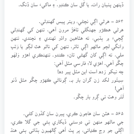
ڏينهن پٺيان رات، يا گل سان ڪنڊو، ۽ ماکيءَ سان ڏنگ.
۵۶۴ - هرڻي اڳي نچڻي، ويتر پيس گهنڊڻي.
هرڻي هڪڙو جهنگلي ٽاهَڙُ مرون آهي، تنهن کي گهنڊڻي
ڳچيءَ ۾ ٻڌبي، ته هٿاهين واڌو ٽهندي ۽ نچندي. تنهن
وانگي لچو ماڻهو اڳي ٽاٽر، تنهن کي ناڻو هٿ لڳو يا وَٽپ
ملي، ته اڳي کان گهڻي ٽانءِ ڪندو. تنهنڪري اهڙو وَلهَو
چڱو آهي. اهڙي لاءِ فارسي مثل آهي:
چه نيکو زده است اين مثل پير ده!
سِيتُور لکد زن گران بار بہ. ڳوٺاڻي ڪهڙو چڱو مثل ڏنو
آهي!
لَتَر وهٽ تي ڳرو بار چڱو.
۵۶۵ - هٿن سان هاجون ڪري، پيرن سان کڏون کڻي.
جي ماڻهو منهن تي دوستي ڏيکاري ٻئي جي گلا ڪري،
اڳلي جو وچ ڪڍائي، پر پٺ اُهي ڳالهيون ٻڌائي ٻئي هنڌ