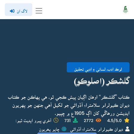
لاگ ان
لوڪ ادب، لساني ۽ ادبي تحقيق
گلشڪر (اصلوڪو)
ڪتاب ”گلشڪر“ اوهان اڳيان پيش ڪجي ٿو. هي پهاڪن جو ڪتاب
ديوان ڪيولرام سلامتراءِ آڏواڻي جو لکيل آهي جنهن جو پهريون
ايڊيشن ورهاڱي کان اڳ 1905ع ۾ ڇپيو.
4.5/5.0
2772
731
آخري ڀيرو اپڊيٽ ٿيو:
ديوان ڪيولرام سلامتراءِ آڏواڻي
ڇاپو پھريون