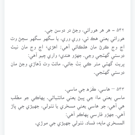
۵۴۲ - هر هر هورائي، وڃڻ در دوسن جي.
هورائي يعني هڪ ئي، وري وري، يا سگهو سگهو سڄڻ وٽ
اچ وڃ ڪرڻ مان هلڪائي آهي؛ اهڙيءَ اچ وڃ مان نيٺ
دوستي گهٽجي وڃي. جهڙو هنديءَ واري چيو آهي:
پريت گهٽي متر ڪي نِتُ جائي. مائٽ وٽ ڏهاڙي وڃڻ مان
دوستي گهٽجي.
۵۴۳ – هاسي، ڪَرَه جي ماسي.
ماسي يعني ماءُ جي ڀيڻ يعني مائٽياڻي. پهاڪي جو مطلب
هي آهي، جو هاسي يعني مسخري يا ٺٺولي، جهيڙي جي پاڙ
آهي. جهڙو فارسي پهاڪو آهي:
المسخري مايهءِ فساد. ٺٺولي جهيڙي جي موڙي.