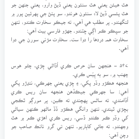
هٿ هيئن يعني هٿ سنئون يعني ڏيڻ وارو، يعني جنهن جو
هٿ پئسي ڏيڻ لاءِ سنئون هوندو، سو پتڻ جي پهرئين پور ۾
لنگهندو. پر مطلب هي آهي، ته جيڪو سخاوت ڪندو، تنهن
جو سڀڪو ڪم اڳي ڇٽندو. جهڙو فارسي بيت آهي:
سخاوت همہ دردها را دوا ست. سخاوت مڙني سورن جي دوا
آهي.
۵۴۷ - هنجهن سان حرص ڪري اُڏاڻي چِڙي، چڻو هوس
چهنب ۾، سو به پِيُس ڪري.
هنجهه هڪڙو وڏو پکي، ۽ چِڙي يعني جهرڪي، ننڍڙو پکي
آهي؛ سا جهرڪي جيڪڏهن هنجهه سان ريس ڪري
اُڏامندي، ته ساڻس پهچندي ته ڪين، پر مورڳو ٿڪجي
بڇڙي ٿيندي. تنهن وانگي هڪڙو ڏڏ ماڻهو ڪنهن سياڻي
کي وڏو ڪم ڪندو ڏسي، ريس ڪري اهڙي ڪم ۾ هٿ
وجهندو، ته جائي کاٻاربو. تنهن تي گرو نانڪ صاحب جو
وچن آهي: