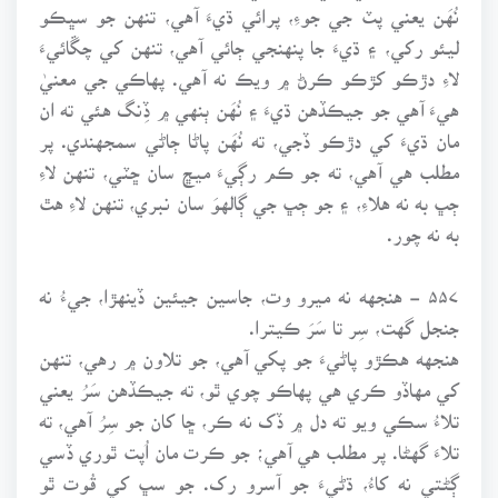
نُهَن يعني پٽ جي جوءِ، پرائي ڌيءَ آهي، تنهن جو سڀڪو
ليئو رکي، ۽ ڌيءَ جا پنهنجي ڄائي آهي، تنهن کي چڱائيءَ
لاءِ دڙڪو کڙڪو ڪرڻ ۾ ويڪ نه آهي. پهاڪي جي معنيٰ
هيءَ آهي جو جيڪڏهن ڌيءَ ۽ نُهَن ٻنهي ۾ ڏِنگ هئي ته ان
مان ڌيءَ کي دڙڪو ڏجي، ته نُهَن پاڻا ڄاڻي سمجهندي. پر
مطلب هي آهي، ته جو ڪم رڳيءَ ميڇ سان ڇٽي، تنهن لاءِ
ڄڀ به نه هلاءِ، ۽ جو ڄڀ جي ڳالهوَ سان نبري، تنهن لاءِ هٿ
به نه چور.
۵۵۷ - هنجهه نه ميرو وت، جاسين جيئين ڏينهڙا، جيءُ نه
جنجل گهت، سِر تا سَرَ ڪيترا.
هنجهه هڪڙو پاڻيءَ جو پکي آهي، جو تلاون ۾ رهي، تنهن
کي مهاڏو ڪري هي پهاڪو چوي ٿو، ته جيڪڏهن سَرُ يعني
تلاءُ سڪي ويو ته دل ۾ ڏک نه ڪر، ڇا کان جو سِرُ آهي، ته
تلاءَ گهڻا. پر مطلب هي آهي؛ جو ڪرت مان اُپت ٿوري ڏسي
ڳڻتي نه کاءُ، ڌڻيءَ جو آسرو رک. جو سڀ کي قُوت ٿو