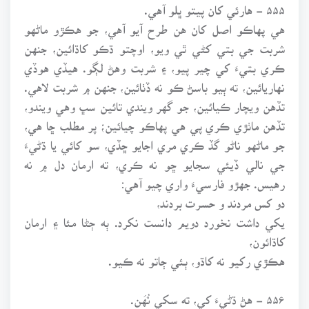
۵۵۵ - هارئي کان پيتو ڀلو آهي.
هي پهاڪو اصل کان هن طرح آيو آهي، جو هڪڙو ماڻهو
شربت جي بتي کڻي ٿي ويو، اوچتو ڌڪو کاڌائين، جنهن
ڪري بتيءَ کي چير پيو، ۽ شربت وهڻ لڳو. هيڏي هوڏي
نهاريائين، ته ٻيو باسڻ ڪو نه ڏٺائين، جنهن ۾ شربت لاهي.
تڏهن ويچار ڪيائين، جو گهر ويندي تائين سڀ وهي ويندو،
تڏهن ماٺڙي ڪري پي هي پهاڪو چيائين؛ پر مطلب ڇا هي،
جو ماڻهو ناڻو گڏ ڪري مري اجايو ڇڏي، سو کائي يا ڌڻيءَ
جي نالي ڏيئي سجايو ڇو نه ڪري، ته ارمان دل ۾ نه
رهيس. جهڙو فارسيءَ واري چيو آهي:
دو کس مردند و حسرت بردند،
يکي داشت نخورد دويم دانست نکرد. ٻه ڄڻا مئا ۽ ارمان
کاڌائون،
هڪڙي رکيو نه کاڌو، ٻئي ڄاتو نه ڪيو.
۵۵۶ - هڻ ڌڻيءَ کي، ته سکي نُهَن.