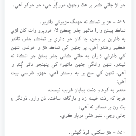
جو اڻ ڄاتي ڪم ۾ هٿ وجهڻ، مورڳو جيءَ جو جوکو آهي.
۵۴۹ - هڙ ۾ تماڪ ته جهنگ مڙيوئي دائريو.
تماڪ پيئڻ وارا ماڻهو چلم ڇڪڻ لاءِ هروڀرو واٽ کان لڙي
به دائرين ۾ وڃن، ڇا کان جو دائري ۾ تماڪ، چلم، ٽانڊو
هڪيو رهندو آهي. پر جنهن کي تماڪ هڙ ۾ هوندو، تنهن
کي دائرئي ڌاران به جاتي ڪاٿي چلم پيئڻ جو اٽڪاءُ نه
ٿيندو. تنهن وانگي جنهن ماڻهوءَ کي پنهنجو ناڻو ڳنڍ ۾
آهي، تنهن کي سڃ ۾ به وسنئو آهي. جهڙو فارسي بيت
آهي:
منعم به کوه و دشت بيابان غريب نيست،
هرجا که رفت خيمه زد و بارگاهه ساخت. ڌن وارو، ڏونگر ۽
پٽ رڻ ۾ مسافر نه آهي؛
جاتي وڃي، تنبو هڻي درٻار ڪري.
۵۵۰ - هڙ سکڻي، لوڏ گهڻي.