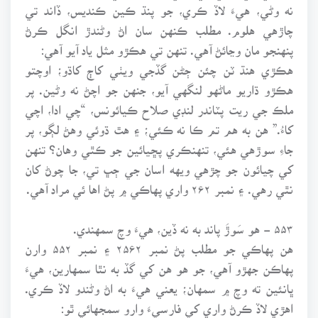
نه وڻي، هيءَ لاڏ ڪري، جو پنڌ ڪين ڪنديس، ڏاند تي
چاڙهي هلوم. مطلب ڪنهن سان اڻ وڻندڙ انگل ڪرڻ
پنهنجو مان وڃائڻ آهي. تنهن تي هڪڙو مثل ياد آيو آهي:
هڪڙي هنڌ ٽن چئن ڄڻن گڏجي ويٺي کاڄ کاڌو؛ اوچتو
هڪڙو ڌاريو ماڻهو لنگهي آيو، جنهن جو اچڻ نه وڻين. پر
ملڪ جي ريت پٽاندر لنڊي صلاح ڪيائونس، “چي ادا، اچي
کاءُ.” هن به هم تم ڪا نه ڪئي؛ ۽ هٿ ڌوئي وهڻ لڳو، پر
جاءِ سوڙهي هئي، تنهنڪري پڇيائين جو ڪٿي وهان؟ تنهن
کي چيائون جو چڙهي ويهه اسان جي ڄڀ تي، جا چوڻ کان
نٿي رهي. ۽ نمبر ۲۶۲ واري پهاڪي ۾ پڻ اها ئي مراد آهي.
۵۵۳ - هو سَوڙَ پاند به نه ڏين، هيءَ وچ سمهندي.
هن پهاڪي جو مطلب پڻ نمبر ۲۵۶۲ ۽ نمبر ۵۵۲ وارن
پهاڪن جهڙو آهي، جو هو هن کي گڏ به نٿا سمهارين، هيءَ
ڀانئين ته وچ ۾ سمهان؛ يعني هيءَ به اڻ وڻندو لاڏ ڪري.
اهڙي لاڏ ڪرڻ واري کي فارسيءَ وارو سمجهائي ٿو: