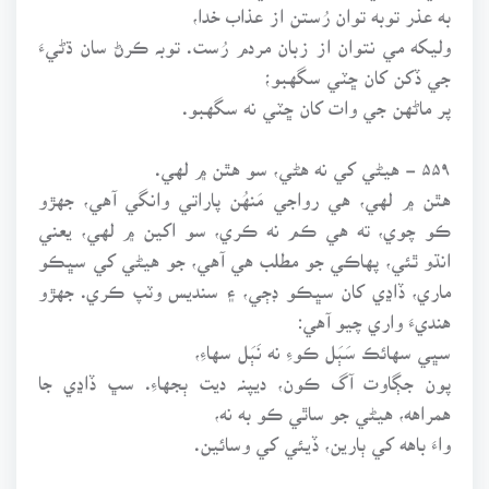
به عذر توبه توان رُستن از عذاب خدا،
وليکه مي نتوان از زبان مردم رُست. توبہ ڪرڻ سان ڌڻيءَ
جي ڏکن کان ڇٽي سگهبو؛
پر ماڻهن جي وات کان ڇٽي نه سگهبو.
۵۵۹ - هيڻي کي نه هڻي، سو هٿن ۾ لهي.
هٿن ۾ لهي، هي رواجي مَنهُن پاراتي وانگي آهي، جهڙو
ڪو چوي، ته هي ڪم نه ڪري، سو اکين ۾ لهي، يعني
انڌو ٿئي، پهاڪي جو مطلب هي آهي، جو هيڻي کي سڀڪو
ماري، ڏاڍي کان سڀڪو ڊڄي، ۽ سنديس وٽپ ڪري. جهڙو
هنديءَ واري چيو آهي:
سڀي سهائڪ سَٻَل ڪوءِ نه نَٻَل سهاءِ،
پون جڳاوت آگ ڪون، ديپنہ ديت ٻجهاءِ. سڀ ڏاڍي جا
همراهه، هيڻي جو ساٿي ڪو به نه،
واءَ باهه کي ٻارين، ڏيئي کي وسائين.