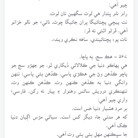
چيو آهي:
رام نام ڀنڊار هي لوٽ سگهين تان لوٽ،
نت پيڇي پڇتائيگا پران جائيگا ڇوٽ. ڌڻيءَ جو نالو خزانو
آهي، ڦرڻو اٿئي ته ڦر؛
نات پوءِ پڇتائيندي، ساهه نڪري ويندءِ.
۵۶۷ - هڪ سج، ٻه پاڇا.
هي پهاڪو دنيا جي ڪلالائي ڏيکاري ٿو، جو جهڙو سج جو
پاڇو ڪڏهن وڻ جي هڪڙي پاسي، ڪڏهن ٻئي پاسي؛ تنهن
وانگي دنيا به ڪڏهن ڪنهن وٽ، ڪڏهن ڪنهن وٽ.
تنهنڪري درويش ساڻس وهنوار ۽ پيار نه رکن. فارسيءَ
واري چيو آهي:
بر مرد هشيار دنيا خس است،
که هر مدتي جاءِ ديگر کس است. سياڻي مڙس اڳيان دنيا
ڪک آهي،
جا سڀڪنهن مهل ٻئي ٻئي وٽ آهي.