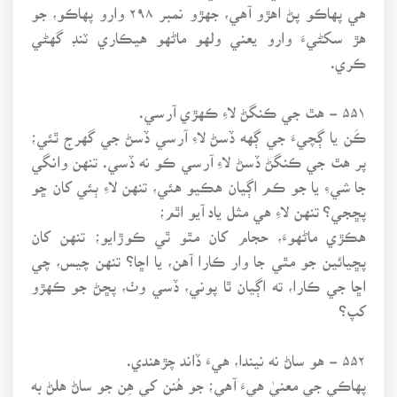
هي پهاڪو پڻ اهڙو آهي، جهڙو نمبر ۲۹۸ وارو پهاڪو، جو
هڙ سکڻيءَ وارو يعني ولهو ماڻهو هيڪاري ٽنڊ گهڻي
ڪري.
۵۵۱ - هٿ جي ڪنگڻ لاءِ ڪهڙي آرسي.
ڪَن يا ڳچيءَ جي ڳهه ڏسڻ لاءِ آرسي ڏسڻ جي گهرج ٿئي؛
پر هٿ جي ڪنگڻ ڏسڻ لاءِ آرسي ڪو نه ڏسي. تنهن وانگي
جا شيءِ يا جو ڪم اڳيان هڪيو هئي، تنهن لاءِ ٻئي کان ڇو
پڇجي؟ تنهن لاءِ هي مثل ياد آيو اٿم؛
هڪڙي ماڻهوءَ، حجام کان مٿو ٿي ڪوڙايو؛ تنهن کان
پڇيائين جو مٿي جا وار ڪارا آهن، يا اڇا؟ تنهن چيس، چي
اڇا جي ڪارا، ته اڳيان ٿا پوني، ڏسي وٺ، پڇڻ جو ڪهڙو
کپ؟
۵۵۲ - هو ساڻ نه نيندا، هيءَ ڏاند چڙهندي.
پهاڪي جي معنيٰ هيءَ آهي؛ جو هُنن کي هِن جو ساڻ هلڻ به