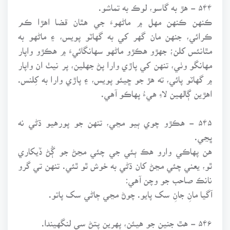
۵۴۴ - هڙ به گاسو، لوڪ به تماشو.
ڪنهن ڪنهن مهل ۾ ماڻهوءَ جي هٿان قضا اهڙا ڪم
ڪرائي، جنهن مان گهر کي به گهاٽو پويس، ۽ ماڻهو به
مٿانئس کلن؛ جهڙو هڪڙو ماڻهو سهانگائيءَ ۾ هڪڙو واپار
مهانگو وٺي، تنهن کي پاڙي وارا پڻ جهلين، پر نيٺ ان واپار
۾ گهاٽو پائي، ته هڙ جو ڇيئو پويس، ۽ پاڙي وارا به کِلنس.
اهڙين ڳالهين لاءِ هيءُ پهاڪو آهي.
۵۴۵ - هڪڙو چوي ٻيو مڃي، تنهن جو پورهيو ڌڻي نه
ڀڃي.
هن پهاڪي وارو هڪ ٻئي جي چئي مڃڻ جو ڳُڻ ڏيکاري
ٿو، يعني چئي مڃڻ کان ڌڻي به خوش ٿو ٿئي. تنهن تي گرو
نانڪ صاحب جو وچن آهي:
آگيا مانِ جانِ سک پايو. چوڻ مڃي ڄاڻي سک پاتو.
۵۴۶ - هٿ جنين جو هيئن، پهرين پتڻ سي لنگهيندا.