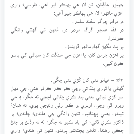
جهيڙو جاڳائن، تن لاءِ هي پهاڪو آيو آهي. فارسيءَ واري
اهڙي ماڻهوءَ لاءِ هي پهاڪو چيو آهي:
در برابر چوگو سفند سليم؛
در قفا همچو گرگ مردم در. مُنهن تي گهٽي وانگي
ڪونئرا،
پر پٺ بگهڙ گهاءِ ماڻهو ڦڙيندڙ.
پر اهڙن جرمن کان، يا اهڙن جي سنگت کان سياڻي کي پاسو
ڪرڻ کپي.
۵۶۶ - هيانو تتي کان کُڙي تتي چڱي.
گهڻي يا ٿوري پنڌ تي وڃي ڪو ڪم ڪرڻو هئي، جي مهل
سر کڙي تپائي يعني پنڌ ڪري ڇٽائي اچجي ته چڱو، ۽ جي
ويرم ٿي وڃي، اوتري ۾ ڪم رلي رنڊجي پوي، ته هيانءُ
تپندو، يعني پڇتائبو. تنهن وانگي جي هلنديءَ چلنديءَ ۾
ڏاکڙو ڪري ڌڻيءَ کي ياد ڪبو ته چڱو؛ نه ته وڏتڻ ۾ چلڻ
چڪي رهندا، تڏهن پڇتائڻو پوندو. تنهن تي هنديءَ واري