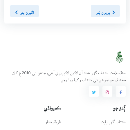
پويون پَنو
اڳيون پنو
سنڌسلامت ڪتاب گهر ھڪ آن لائين لائبريري آھي، جنھن تي 2010ع کان
مختلف موضوعن تي ڪتاب رکيا پيا وڃن.
ڳنڍجو
ڪميونٽي
ڪتاب گهر بابت
طريقيڪار
انتظامي سَٿ
عمومي سوال