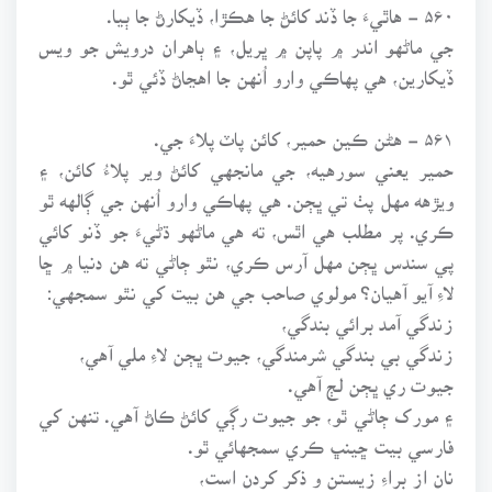
۵۶۰ - هاٿيءَ جا ڏند کائڻ جا هڪڙا، ڏيکارڻ جا ٻيا.
جي ماڻهو اندر ۾ پاپن ۾ ڀريل، ۽ ٻاهران درويش جو ويس
ڏيکارين، هي پهاڪي وارو اُنهن جا اهڃاڻ ڏئي ٿو.
۵۶۱ - هڻن ڪين حمير، کائن پاٽ پلاءَ جي.
حمير يعني سورهيه، جي مانجهي کائڻ وير پلاءُ کائن، ۽
ويڙهه مهل پٺ تي ڀڄن. هي پهاڪي وارو اُنهن جي ڳالهه ٿو
ڪري. پر مطلب هي اٿس، ته هي ماڻهو ڌڻيءَ جو ڏنو کائي
پي سندس ڀڄن مهل آرس ڪري، نٿو ڄاڻي ته هن دنيا ۾ ڇا
لاءِ آيو آهيان؟ مولوي صاحب جي هن بيت کي نٿو سمجهي:
زندگي آمد برائي بندگي،
زندگي بي بندگي شرمندگي، جيوت ڀڄن لاءِ ملي آهي،
جيوت ري ڀڄن لڄ آهي.
۽ مورک ڄاڻي ٿو، جو جيوت رڳي کائڻ ڪاڻ آهي. تنهن کي
فارسي بيت ڇينڀ ڪري سمجهائي ٿو.
نان از براءِ زيستن و ذکر کردن است،