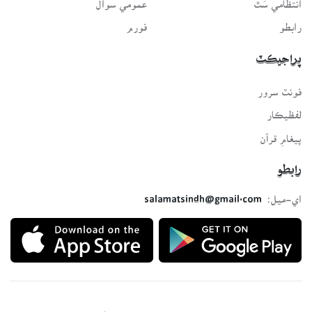
رابطو
فورم
پراجيڪٽ
فونٽ سرور
لفظيڪار
پيغامِ قرآن
رابطو
اي-ميل:
salamatsindh@gmail.com
Developed with ❤️ for all Sindhis. Build by
SindhSalamat
team