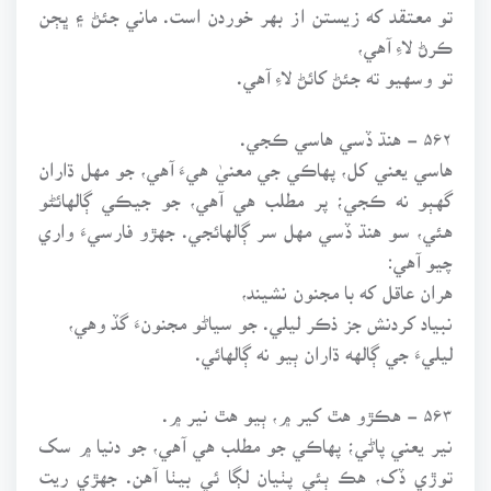
تو معتقد که زيستن از بهر خوردن است. ماني جئڻ ۽ ڀڄن
ڪرڻ لاءِ آهي،
تو وسهيو ته جئڻ کائڻ لاءِ آهي.
۵۶۲ - هنڌ ڏسي هاسي ڪجي.
هاسي يعني کل، پهاڪي جي معنيٰ هيءَ آهي، جو مهل ڌاران
گهٻو نه ڪجي؛ پر مطلب هي آهي، جو جيڪي ڳالهائڻو
هئي، سو هنڌ ڏسي مهل سر ڳالهائجي. جهڙو فارسيءَ واري
چيو آهي:
هران عاقل که با مجنون نشيند،
نبياد کردنش جز ذڪر ليلي. جو سياڻو مجنونءَ گڏ وهي،
ليليءَ جي ڳالهه ڌاران ٻيو نه ڳالهائي.
۵۶۳ - هڪڙو هٿ کير ۾، ٻيو هٿ نير ۾.
نير يعني پاڻي؛ پهاڪي جو مطلب هي آهي، جو دنيا ۾ سک
توڙي ڏک، هڪ ٻئي پٺيان لڳا ئي بيٺا آهن. جهڙي ريت