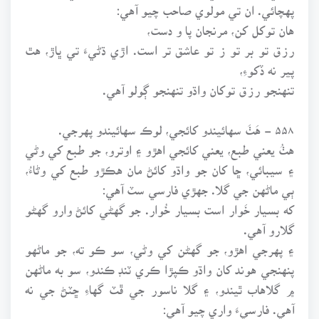
پهچائي. ان تي مولوي صاحب چيو آهي:
هان توکل کن، مرنجان پا و دست،
رزق تو بر تو ز تو عاشق تر است. اڙي ڌڻيءَ تي ڀاڙ، هٿ
پير نه ڏکوءِ،
تنهنجو رزق توکان واڌو تنهنجو ڳولو آهي.
۵۵۸ - هَٺَ سهائيندو کائجي، لوڪ سهائيندو پهرجي.
هٺُ يعني طبع، يعني کائجي اهڙو ۽ اوترو، جو طبع کي وڻي
۽ سيبائي، ڇا کان جو واڌو کائڻ مان هڪڙو طبع کي وڻاءُ،
ٻي ماڻهن جي گلا. جهڙي فارسي سٽ آهي:
که بسيار خَوار است بسيار خُوار. جو گهڻي کائڻ وارو گهڻو
گلارو آهي.
۽ پهرجي اهڙو، جو گهڻن کي وڻي، سو ڪو ته، جو ماڻهو
پنهنجي هوند کان واڌو ڪپڙا ڪري ٽنڊ ڪندو، سو به ماڻهن
۾ گلاهاب ٿيندو، ۽ گلا ناسور جي ڦٽ گهاءِ ڇٽڻ جي نه
آهي. فارسيءَ واري چيو آهي: