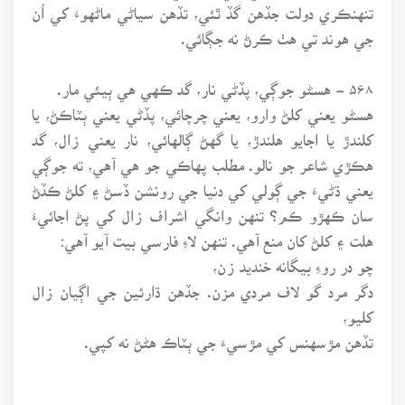
تنهنڪري دولت جڏهن گڏ ٿئي، تڏهن سياڻي ماڻهوءَ کي اُن
جي هوند تي هٺ ڪرڻ نه جڳائي.
۵۶۸ - هسڻو جوڳي، پڏڻي نار، گد ڪهي هي ٻيئي مار.
هسڻو يعني کلڻ وارو، يعني چرچائي، پڏڻي يعني ٻٽاڪڻ، يا
کلندڙ يا اجايو هلندڙ، يا گهڻ ڳالهائي، نار يعني زال، گد
هڪڙي شاعر جو نالو. مطلب پهاڪي جو هي آهي، ته جوڳي
يعني ڌڻيءَ جي ڳولي کي دنيا جي رونشن ڏسڻ ۽ کلڻ ڪڏڻ
سان ڪهڙو ڪم؟ تنهن وانگي اشراف زال کي پڻ اجائيءَ
هلت ۽ کلڻ کان منع آهي. تنهن لاءِ فارسي بيت آيو آهي:
چو در روءِ بيگانه خنديد زن،
دگر مرد گو لاف مردي مزن. جڏهن ڌارئين جي اڳيان زال
کليو،
تڏهن مڙسهنس کي مڙسيءَ جي ٻٽاڪ هڻڻ نه کپي.