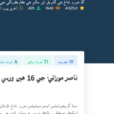
گڏ مورو شاخ جي گذريل ٽن سالن جي ڪارڪردگي جي
4.5/5.0
1642
425
آخري ڀيرو اپ
فھرست
فونٽ سائيز
فونٽ مٽاي
ناصر مورائيءَ جي 16 هين ورسي تقريب