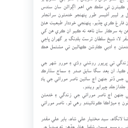
جي ڪيترن ئي ملڪ جي اهم اڳواڻن سان سندس
۾ ليبر آفيسر طور پنهنجو خدمتون سرانجام
ن فارغ ڪري ڇڏيو، پنهنجي خوددار طبعيت هئڻ
 به سرڪار سان ٺاهه نه ڪيو ان ڪري هن کي
ر لاءِ شيخ سلطان ٽرسٽ بلڊنگ ۾ گهران ڀاڄي
خدمتن ۽ ادبي ڪاوشن ڪهاڻين تي مشتمل هڪ
زندگي تي ڀرپور روشني وڌي ۽ مورو شهر جي
ش ڪيا. ان بعد سگا سابق صدر ۽ سماج سڌارڪ
ي جس ڏنو جنهن اڄ سائين ناصر مورائي جي ياد
ي جنهن اڄ ناصر مورائي جي زندگي ۽ خدمتن
 ۽ ميڙاڪا ڪوٺائيندو رهي ٿو. ناصر مورائي
انگاھ، سيد مختيار علي شاھ، بابر علي مقدر
ي، وسيم ميمڻ، شامل هئا، جڏهن ته ميڊيا جي