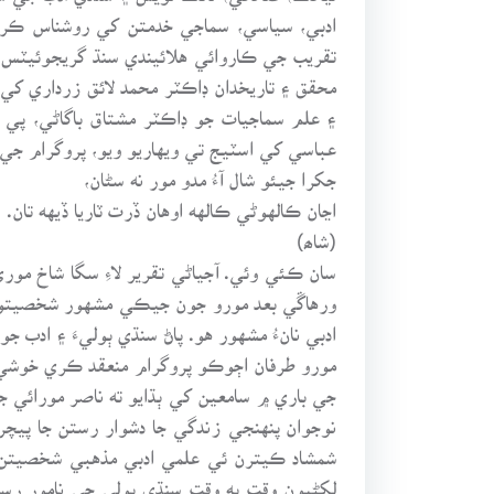
ادبي، سياسي، سماجي خدمتن کي روشناس ڪرائڻ
تقريب جي ڪاروائي هلائيندي سنڌ گريجوئيٽس 
محقق ۽ تاريخدان ڊاڪٽر محمد لائق زرداري کي 
۽ علم سماجيات جو ڊاڪٽر مشتاق باگاڻي، پي
عباسي کي اسٽيج تي ويهاريو ويو، پروگرام جي
جکرا جيئو شال آءُ مدو مور نه سڻان،
اڃان ڪالهوڻي ڪالهه اوهان ڏرت ٽاريا ڏيهه تان.
(شاھ)
سان ڪئي وئي. آجياڻي تقرير لاءِ سگا شاخ مور
ورهاڱي بعد مورو جون جيڪي مشهور شخصيتون 
ادبي نانءُ مشهور هو. پاڻ سنڌي ٻوليءَ ۽ ادب
مورو طرفان اڄوڪو پروگرام منعقد ڪري خوشي م
جي باري ۾ سامعين کي ٻڌايو ته ناصر مورائي ج
نوجوان پنهنجي زندگي جا دشوار رستن جا پيچر
شمشاد ڪيترن ئي علمي ادبي مذهبي شخصيتن ت
لکڻيون وقت به وقت سنڌي ٻولي جي نامور رسال