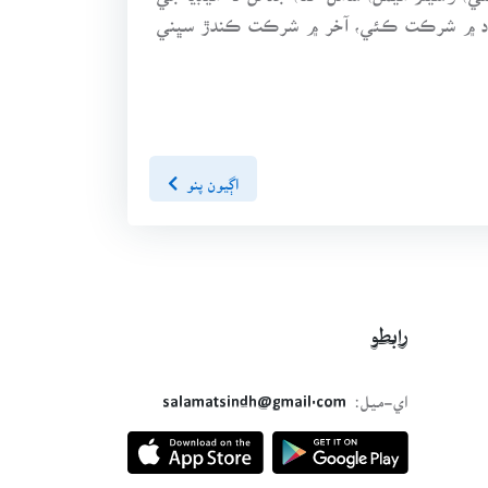
تعداد ۾ شرڪت ڪئي، آخر ۾ شرڪت ڪندڙ سڀني
اڳيون پنو
رابطو
اي-ميل:
salamatsindh@gmail.com