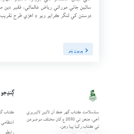
ساٿين جاني مورائي رياض عالماڻي، فقير دي
دوستن کي لنگر ڪرايو ويو ۽ اهڙي طرح تقريب 
پويون پَنو
ڳنڍجو
سنڌسلامت ڪتاب گهر ھڪ آن لائين لائبريري
ڪتاب گهر
آھي، جنھن تي 2010ع کان مختلف موضوعن
انتظامي 
تي ڪتاب رکيا پيا وڃن.
رابطو