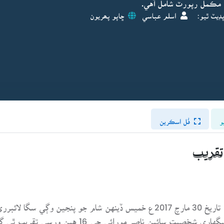
 مڪمل رپورٽ شامل آهي.
ڊيٽ ٿيو:
اسلم عباسي
ڇاپو پھريون
و
فُل اسڪرين
سنڌ گريجوئيٽس ايسوسيئيشن مورو شاخ طرفان تاريخ 30 مارچ 2017ع خميس ڏينهن
ليکڪ، صحافي، ناٽڪ نويس ۽ سنڌي ادب جي سگهاري ش