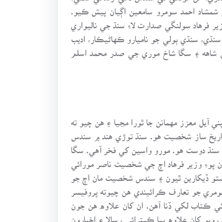
 شمشاد احمد سومرو سامعين اڳيان پيش ڪيو.
فرهاد سولنگي صدارت لاءِ سنڌ جي ناليواري
سنڌي، سنڌي ٻولي جو ناميارو ڪهاڻيڪار، اديب
ي شاهه ۽ سگا شاخ موري جي صدر محمد اسلم
 آيل معزز مهمانن جا ٿورا مڃيا ۽ هن چيو ته
اريخ ساز شخصيت هو. سنڌ توڙي هند ۾ سندس
۽ سنڌ دوست هو. مورو واسين کي فخر آهي. سگا
 پوءِ وزير فرهاد اڄ جي شخصيت ناصر مورائي
 رستو ڏيکارين ٿيون ۽ سندس شخصيت مان اڄ جو
سومري جو تعارف ڪرائيندي هن چيوته پروفيسر
 ڪتاب لکي ڏنا آهن. ان کان علاوه هن جون
يو کان علاوه ٻيا ڪيترائي رسالا ۽ اخبارون