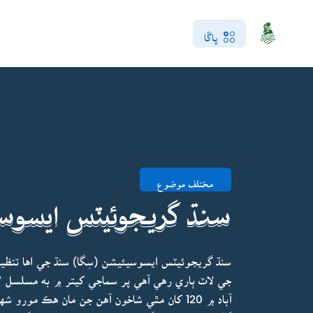
ڀاڱا
مختلف موضوع
سنڌ گريجوئيٽس ايسوسي
آباد ۾ 120 کان مٿي شاخون آهن جن مان هڪ م