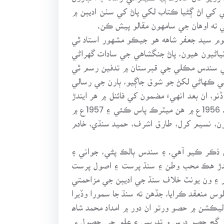
ي کي اڻ ڳڻيا ڪتاب لکي پاڻ کي سٺن اديبن ۾
ته اوهان جي سامهون مقالو پيش ڪن.
حوم سيد جعفر شاهه هو جيڪو مشهور استاد ٿي
 نياڻيون هيون، پاڻ جنگشاهي جي سادات گهراڻي
ر مورائي جو پهرئين اپريل 1937ع ڌاري جنم ٿيو ۽ 29 مارچ 2001ع تي وفات ٿي، 30 مارچ تي سندس مڪلي جي قبرستان ۾ تدفين رسم ٿي
ي ڪهاڻي لکڻ جو شوق جاڳيو، ٻارن جي رسالي
، ان بعد انهيءَ مضمون کي فائنل ۾ هر ايندڙ
شاگرد کي اهو مضمون سونهين طور پڙهايو ويندو هو، انهي اعزاز کيس وڌيڪ اعتماد پيدا ڪيو، ۽ لکڻ تي آماده ڪيو. 1956ع ۾ هن ميٽرڪ پاس ڪئي ۽ 1957ع ۾
ون، نسيم کرل، طارق اشرف، حميد سنڌي، خادم
 ذڪر ڪيو آهي. ۽ سندس ٻالڪ پڻي، جواني ۽
ٺندڙ هڪ محب وطن ۽ سنڌ پرست ۽ اصول پرست
ر ۽ ون يونٽ خلاف سنڌ جي اديبن جي مزاحمتي
س منعقد ڪرايا، جڏهن ته سنڌ جا سمورا وڏيرا
اليڪشن ۾ حصو ورتو ان دور ۾ امداد محمد شاھ
 جو ڳچ حصو درس و تدريس ۽ علم جي حصول ۾