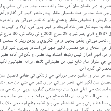
مي ۽ ادبي خاندان سان آهي سنڌ والد صاحب بيدار مورائي سنڌي ٻول
ئي جي شخصيت تي هڪ تفصيلي مقالو پيش ڪندو کيس کي گذارش آهي 
تاريخي ۽ تحقيقي مقالو پڙهندي ٻڌايو ته ناصر مورائي جو والد مر
 ڀاءَ سيد نثار علي شاھ آمريڪا ۾ قيام پذير آهي. اولاد ۾ کيس ٻه
مان شادي ڪيائين، ناص
. ناصر مورائي جڏهن پنجين درجي انگريزي ۾ پڙهڻ ويٺو ته سندس ک
جي امتحان ۾ هن مضمون لکيو جنهن کي استادن پهريون نمبر قرار ڏنو
ي جي عنوان سان شايع ٿيو. هن ڪيترائي ناٽڪ، ڊرامه، ڪهاڻيون لکي
عصر ٿي گذريا آهن.
اھ جو سفر ۾ سائين ناصر مورائي جي زندگي تي ڪافي تفصيل سان
فصيل سان لکيو آهي. ناصر مورائي موري شهر جي مٽي مان جنم و
 انسانيت جي اعلي قدرن سان نڀاءُ ڪندي گذاري، ايوبي آمريت جي دو
يوب جي اليڪشن دوران فاطمه جناح جي حمايت ۾ سرِ عام جلسه ۽ جلو
 بيٺا هئا ۽ ٻئي پاسي قائداعظم جي ڀيڻ فاطمه جناح ايوب جي خلاف 
ن مهم ۾ اڳڀرا رهيا ۽ اليڪشن ۾ ايجنٽ طور ويٺا، پاڻ زندگي