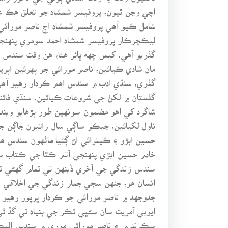
اچي وڃن ٿيون، پروفيسر شمشاد جو تعلق هڪ عل
شامل ڪيو آهي پروفيسر شمشاد اڄ ناصر مورا
ليڪچرڪار پروفيسر شمشاد احمد سومري پنهنجو 
گذريو آهي. کيس ڇهه ڀائر هئا، هن وقت سندس هڪ
گذري، سنڌي ادب ۾ سندس اهم ڪردار رهيو آهي
گلستان ۾ لکڻ جي شروعات ڪيائين. سنڌي فائنل 
ناول لکيائين، جيڪو ساڳي سال راتيون جاڳن ج
حسين ابڙو ۽ ڪيترائي اڻ ڳڻيا ماڻهون سندس هم
خادم حسين ابڙي پنهنجي آتم ڪٿا جي ڪتاب س
سندس زندگي جي آخري ڏينهن تي تمام گهڻي ت
انسان هو، جنهن سڄي ڄمار زندگي جي اخلاقي ۽
جدوجهد ۾ ناصر مورائي جو ڪردار ڀرپور رهيو ا
ايوبي آمريت سان سڻڀي ٽڪر جي بنياد تي گڏ ٿي
سڪرنڊ ۾ ۽ ناصر مورائي موري ۾ سندس اليڪش