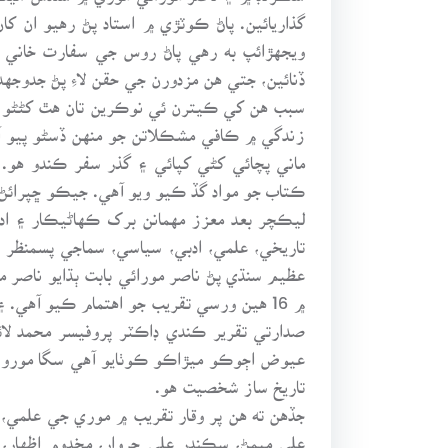
گذاريائين. پاڻ ڪوٽڙي ۾ استاد پڻ رهيو ان
ويجهڙائپ به رهي پاڻ روس جي سفارت خاني ۾
ڏنائين، جتي هن مزدورن جي حقن لاءِ پڻ جدوج
سبب هن کي ڪيترن ئي نوڪرين تان هٿ کڻڻو پ
زندگي ۾ ڪافي مشڪلاتن جو منهن ڏسڻو پيو آخر
ماني پچائي کڻي کپائي ۽ گذر سفر ڪندو هو
ڪتاب جو مواد گڏ ڪيو ويو آهي. جيڪو ڇپرائڻ ج
ليڪچر بعد معزز مهمانن برک ڪهاڻيڪار ۽ اد
تاريخي، علمي، ادبي، سياسي، سماجي پسمنظر 
عظيم سنڌي پڻ ناصر مورائي بابت ٻڌايو ناصر م
۾ 16 هين ورسي تقريب جو اهتمام ڪيو آهي. ۽ اعلان ڪيو ته ناصر مورائي متعلق گڏ ڪيل مواد کي ڪتابي شڪل ۾ جلدازجلد ڇپرايو ويندو.
صدارتي تقرير ڪندي ڊاڪٽر پروفيسر محمد لا
عيوض اڄوڪو ميڙاڪو ڪوٺايو آهي سگا مورو صد
تاريخ ساز شخصيت هو.
جڏهن ته هن پر وقار تقريب ۾ موري جي علمي، 
علي ميمڻ، سڪندر علي جروار، مخدوم اظهار، ن