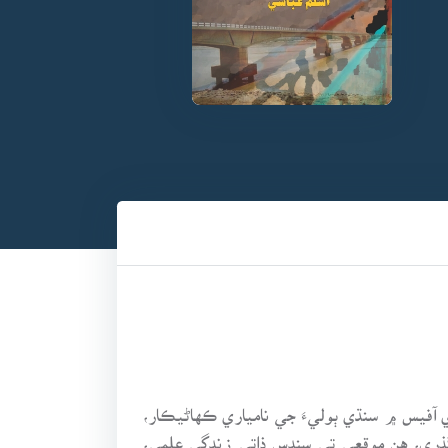
 شام جو پنجين وڳي سگا لائبرري آفيس ۾ سنڌي ٻوليءَ جي نامياري ڪهاڻيڪار،
خصيت سائين ناصر مورائي جي 16 هين ورسي تقريب ٿي گذري، هن موقعي تي سندس ذاتي زندگي علمي،