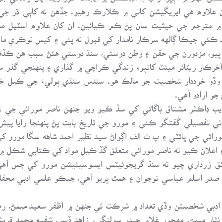
 کان علاوه هي ايريگيشن کاتي ۾ ڪلارڪ رهيو. جڏهن ته کاٻي ڌر 
 مترجم جي حيثيت سان پڻ ڪم ڪيائين. ان کان علاوه اسٽيل مل 
هد ڪئي جيڪا ڳالهه سرڪار نامدار کي قبول نه پئي ۽ کيس نوڪري ما
يو، مزدورن جي حقن ۽ وطن دوستي، سنڌ دوستي هئڻ سبب هن ڪڏهن
ڪار ريٽائر مينٽ کانپوءِ زندگي ڪراچي ۾ گذاري ۽ پنهنجي گذر سف
. وڏو خوددار شخصيت جو مالڪ هو. سندس سنڌي ٻوليءَ جي ڪيل 
و ارادو آهي.
يب ڊاڪٽر مشتاق باگاڻي کي سڏ ڪيو ويو جنهن ناصر مورائي جي 
تي تفصيلي گفتگو ڪئي ۽ مورو جي تاريخ بابت پڻ پنهنجا رايا پي
ورائي جي ڀائٽي ۽ پ ٽ الف اڳواڻ سيد نظير احمد شاهه سگا مورو ک
ئق زرداري چيو ته سنڌ گريجوئيٽس ايسوسيئيشن مورو کي جس آه
ر اسلم عباسي نوجوان ۽ همٿ ڀريو آهي، جيڪو علمي ادبي محفلون
ادبي شخصيتن وڏي تعداد ۾ شرڪت ئي جنهن ۾ اظفر سعيد ميمڻ، رضا ل
ثار ميمڻ، مهجور غلام حيدر سولنگي، زاهد ڏيپر، شفيع محمد قريش