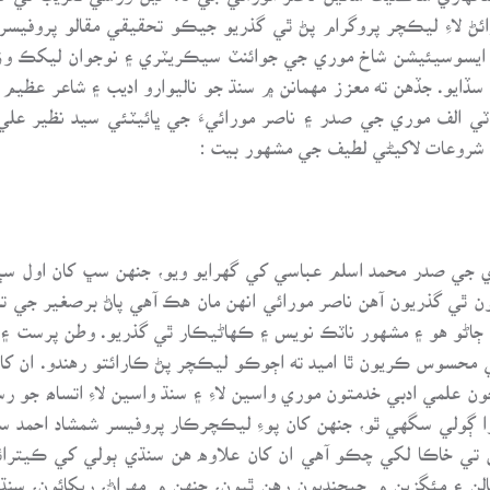
 لاءِ ليڪچر پروگرام پڻ ٿي گذريو جيڪو تحقيقي مقالو پروفيسر
ايسوسيئيشن شاخ موري جي جوائنٽ سيڪريٽري ۽ نوجوان ليکڪ وزير 
سڏايو. جڏهن ته معزز مهمانن ۾ سنڌ جو ناليوارو اديب ۽ شاعر عظيم 
 ٽي الف موري جي صدر ۽ ناصر مورائيءَ جي ڀائيٽئي سيد نظير عل
 شروعات لاکيڻي لطيف جي مشهور بيت :
ي جي صدر محمد اسلم عباسي کي گهرايو ويو، جنهن سڀ کان اول سڀني
ٿي گذريون آهن ناصر مورائي انهن مان هڪ آهي پاڻ برصغير جي ت
 جو ڄاڻو هو ۽ مشهور ناٽڪ نويس ۽ ڪهاڻيڪار ٿي گذريو. وطن پرست 
حسوس ڪريون ٿا اميد ته اڄوڪو ليڪچر پڻ ڪارائتو رهندو. ان کان
ون علمي ادبي خدمتون موري واسين لاءِ ۽ سنڌ واسين لاءِ اتساھ جو
ا ڳولي سگهي ٿو، جنهن کان پوءِ ليڪچرڪار پروفيسر شمشاد احمد 
ي خاڪا لکي چڪو آهي ان کان علاوه هن سنڌي ٻولي کي ڪيترائي
ن ۽ مئگزين ۾ ڇپجنديون رهن ٿيون، جنهن ۾ مهراڻ، ريکائون، سنڌ رو