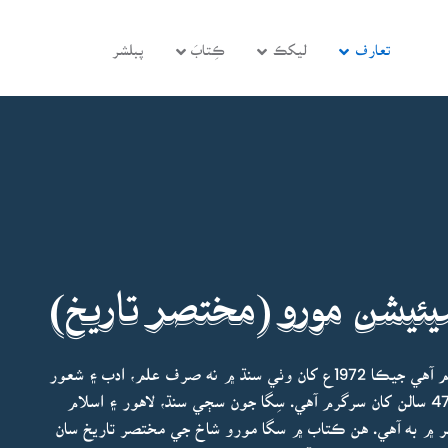
تعارف
ليکڪ
ڪِتابَ
پبلشر
ئيشن مورو (مختصر تاريخ)
سنڌ گريجوئيٽس ايسوسيئيشن (سِگا) سنڌ جي اها تنظيم آهي جيڪا 1972ع کان وٺي سنڌ ۾ نه صرف علم، ادب ۽ شعور
جي لاٽ ٻاري رهي آهي پر سماجي کيتر ۾ به مسلسل 47 سالن کان سرگرم آهي. سِگا جون سڄي سنڌ، لاهور ۽ اسلام
ورو شهر ۾ به آهي. هن ڪتاب ۾ سگا مورو شاخ جي مختصر تاريخ سان