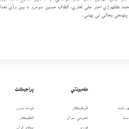
ن محمد ڪلهوڙي اختر علي لغاري، الطاف حسين سومرو ۽ ٻين وڏي 
پنهنجي پڄاڻي تي پهتي.
ڪميونٽي
پراجيڪٽ
 بابت
طريقيڪار
فونٽ سرور
سَٿ
عمومي سوال
لفظيڪار
فورم
پيغامِ قرآن