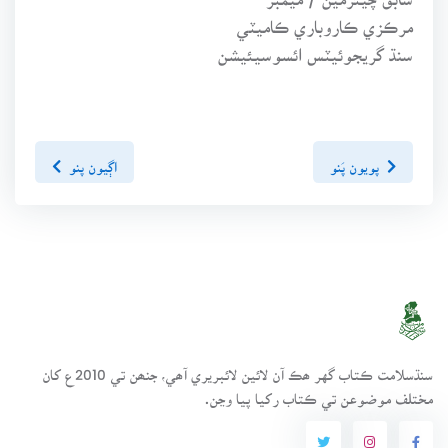
مرڪزي ڪاروباري ڪاميٽي
سنڌ گريجوئيٽس ائسوسيئيشن
پويون پَنو
اڳيون پنو
سنڌسلامت ڪتاب گهر ھڪ آن لائين لائبريري آھي، جنھن تي 2010ع کان
مختلف موضوعن تي ڪتاب رکيا پيا وڃن.