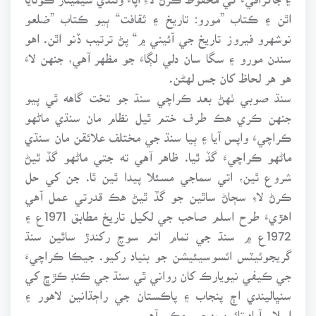
اٿن ۽ ڪتاب ”مورو: تاريخ ۽ ثقافت“ ٻيو ڪتاب ”ضلعو
نوشهرو فيروز تاريخ جي آئيني ۾“ پڻ ترتيب ڏنو اٿن. اهو
سندن مورو ۽ سگا سان دلي لڳاءَ جو مظهر آهي، جنهن لاءَ
هو هر لحاظ کان جس لهڻن.
سنڌ صوبي ٺهڻ بعد ڪراچي سنڌ جو تخت گاهه ٿي پيو
جنهن ڪري هڪ طرف ختم ٿيل نظام مان سنڌي ماڻهو
ڪراچيءَ واپس آيا ۽ ٻيا سنڌ جي مختلف علائقن مان سنڌي
ماڻهو ڪراچيءَ گڏ ٿيا. ظاهر آهي ته جتي ماڻهو گڏ ٿيڻ
شروع ٿين، اتي سماجي مسئلا پيدا ٿين ٿا. جن کي حل
ڪرڻ لاءِ سڄاڻ ساٿين جو گڏ ٿيڻ هڪ قدرتي عمل آهي
اهڙيءَ طرح اسلم صاحب جي لکيل تاريخ مطابق 1971ع ۽
1972ع ۾ سنڌ جي تمام اتم سوچ رکندڙ ساٿين سنڌ
گريجوئيٽس ائسوسيئيشن جو بنياد رکيو. جيڪا ڪراچيءَ
جي ڪيفي نيويارڪ کان رواني ٿي سنڌ جي ڪنڊ ڪڙڇ کي
سنڀاليندي اڄ پنجاب ۽ پاڪستان جي راڄڌانين لاهور ۽
اسلام آباد تائين پهچي چڪي آهي.