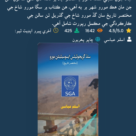
جن مان هڪ مورو شهر ۾ به آهي. هن ڪتاب ۾ سگا مورو شاخ جي
مختصر تاريخ سان گڏ مورو شاخ جي گذريل ٽن سالن جي
ڪارڪردگي جي مڪمل رپورٽ شامل آهي.
4.5/5.0
1642
425
آخري ڀيرو اپڊيٽ ٿيو:
اسلم عباسي
ڇاپو پھريون