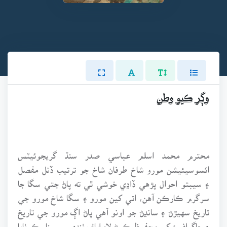
وڳر ڪيو وطن
محترم محمد اسلم عباسي صدر سنڌ گريجوئيٽس
ائسوسيئيشن مورو شاخ طرفان شاخ جو ترتيب ڏنل مفصل
۽ سيبتو احوال پڙهي ڏاڍي خوشي ٿي ته پاڻ جتي سگا جا
سرگرم ڪارڪن آهن، اتي کين مورو ۽ سگا شاخ مورو جي
تاريخ سهيڙڻ ۽ سانڍڻ جو اونو آهي پاڻ اڳ مورو جي تاريخ
۽ جاگرافيءَ کي محفوظ ڪرڻ لاءِ اپاءُ وٺندي سيمينار ڪوٺايا