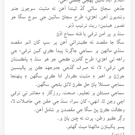
جڏهن سڄاڻ ساٿي گڏ ٿيندا آهن ته مثبت سوچون جنم
وٺنديون آهن. اهڙيءَ طرح سڄاڻ ساٿين جي سوچ سگا جو
تصور هيٺينءَ ريت ترتيب ڏنو.
سنڌ ۾ پر امن ترقي يا فته سماج اڏڻ
سگا جا مقصد ته ڪيترائي آهن پر سڀ کان اتم مقصد
سنڌي ماڻهن ۾ سماجي جاڳرتا پيدا ڪري کين ترقيءَ جي
راهه تي اهڙيءَ طرح گامزن ڪجي جو هو سنڌ ۽ پاڪستان
جي ترقيءَ لاءِ نه صرف گڏجي جدوجهد ڪن پر پاليسين
جوڙڻ ۾ اهم ۽ مثبت ڪردار ادا ڪري سگهن ۽ پنهنجا
سماجي مسئلا پاڻ حل ڪرڻ لائق بڻجي سگهن.
سماجي مسئلن ۾ تعليم، صحت، روزگار ۽ معاشر تي ترقي
اچي وڃن ٿا. انهيءِ کان سواءِ سنڌ جي حقن جي حاصلات لاءِ
وڪالت ڪرڻ پڻ سگا جي مقصدن ۾ شامل آهن.
وڳر ڪيو وطن، پرت نه ڇنن پاڻ ۾.
پسو پکيئڙن ماڻهئا ميٺ گهڻو،
(شاهه)