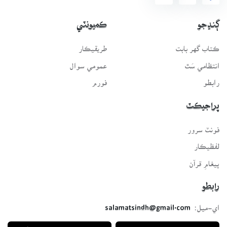
ڳنڍجو
ڪميونٽي
ڪتاب گهر بابت
طريقيڪار
انتظامي سَٿ
عمومي سوال
رابطو
فورم
پراجيڪٽ
فونٽ سرور
لفظيڪار
پيغامِ قرآن
رابطو
اي-ميل:
salamatsindh@gmail.com