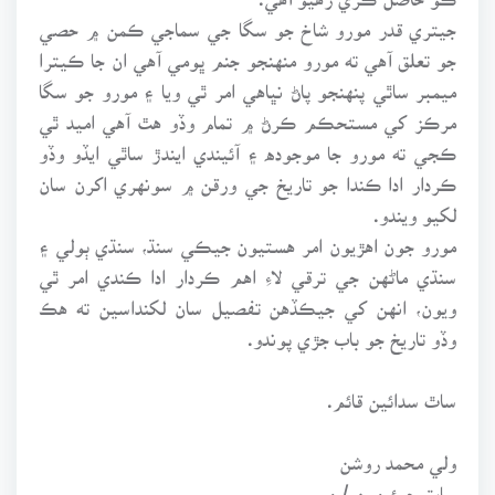
جيتري قدر مورو شاخ جو سگا جي سماجي ڪمن ۾ حصي
جو تعلق آهي ته مورو منهنجو جنم ڀومي آهي ان جا ڪيترا
ميمبر ساٿي پنهنجو پاڻ نڀاهي امر ٿي ويا ۽ مورو جو سگا
مرڪز کي مستحڪم ڪرڻ ۾ تمام وڏو هٿ آهي اميد ٿي
ڪجي ته مورو جا موجوده ۽ آئيندي ايندڙ ساٿي ايڏو وڏو
ڪردار ادا ڪندا جو تاريخ جي ورقن ۾ سونهري اکرن سان
لکيو ويندو.
مورو جون اهڙيون امر هستيون جيڪي سنڌ، سنڌي ٻولي ۽
سنڌي ماڻهن جي ترقي لاءِ اهم ڪردار ادا ڪندي امر ٿي
ويون، انهن کي جيڪڏهن تفصيل سان لکنداسين ته هڪ
وڏو تاريخ جو باب جڙي پوندو.
ساٿ سدائين قائم.
ولي محمد روشن
سابق چيئرمين / ميمبر