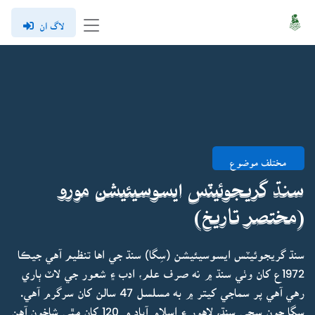
لاگ ان
مختلف موضوع
سنڌ گريجوئيٽس ايسوسيئيشن مورو
(مختصر تاريخ)
سنڌ گريجوئيٽس ايسوسيئيشن (سِگا) سنڌ جي اها تنظيم آهي جيڪا
1972ع کان وٺي سنڌ ۾ نه صرف علم، ادب ۽ شعور جي لاٽ ٻاري
رهي آهي پر سماجي کيتر ۾ به مسلسل 47 سالن کان سرگرم آهي.
سِگا جون سڄي سنڌ، لاهور ۽ اسلام آباد ۾ 120 کان مٿي شاخون آهن