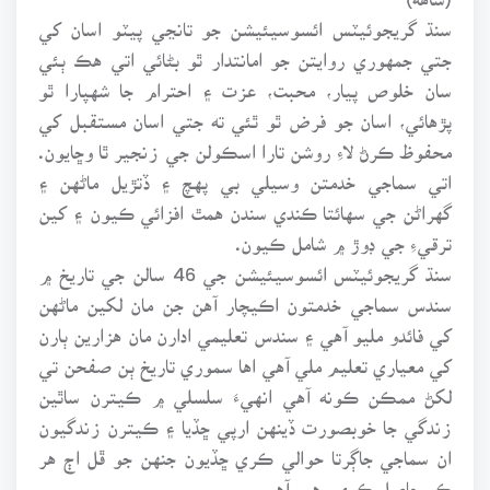
سنڌ گريجوئيٽس ائسوسيئيشن جو تانڃي پيٽو اسان کي
جتي جمهوري روايتن جو امانتدار ٿو بڻائي اتي هڪ ٻئي
سان خلوص پيار، محبت، عزت ۽ احترام جا شهپارا ٿو
پڙهائي، اسان جو فرض ٿو ٿئي ته جتي اسان مستقبل کي
محفوظ ڪرڻ لاءِ روشن تارا اسڪولن جي زنجير ٿا وڇايون.
اتي سماجي خدمتن وسيلي بي پهچ ۽ ڏتڙيل ماڻهن ۽
گهراڻن جي سهائتا ڪندي سندن همٿ افزائي ڪيون ۽ کين
ترقيءِ جي ڊوڙ ۾ شامل ڪيون.
سنڌ گريجوئيٽس ائسوسيئيشن جي 46 سالن جي تاريخ ۾
سندس سماجي خدمتون اڪيچار آهن جن مان لکين ماڻهن
کي فائدو مليو آهي ۽ سندس تعليمي ادارن مان هزارين ٻارن
کي معياري تعليم ملي آهي اها سموري تاريخ ٻن صفحن تي
لکڻ ممڪن ڪونه آهي انهيءَ سلسلي ۾ ڪيترن ساٿين
زندگي جا خوبصورت ڏينهن ارپي ڇڏيا ۽ ڪيترن زندگيون
ان سماجي جاڳرتا حوالي ڪري ڇڏيون جنهن جو ڦل اڄ هر
ڪو حاصل ڪري رهيو آهي.