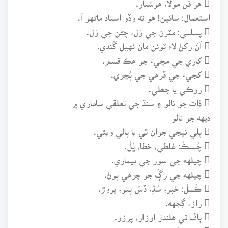
استعمال: سائين! هو ته وڏو استاد ماڻهو آ.
 پــــــلــــي: مٽرن جي وَل، چڻن جي وَل.
 اَنَ رکڻ لاءِ ٽوئن مان ٺهيل گُندي.
 کاري جي مڇيءَ جو هڪ قسم.
 کجيءَ جي ڦرهي جي پُڇڙي.
 روڪي يا جھلي.
 ذات جو نالو ۽ سنڌ جي تعلقي ساماري ۾
ديهه جو نالو
 پلي نپجي جوان ٿي يا پالي ويئي.
 چُـــــــڪَـ: غلطي، خطا، ڀُلَ.
 چيلهه جي سور جي بيماري.
 چيلهه جي رڳَ جو چڙهي پوڻ.
 ڪَـــــلَ: خبر، سُڌِ، ڏسُ پتو، پروڙ.
 راز، ڳجهه.
 ٻاڦ تي هلندڙ اوزار، پرزو.
 هنر يا ڏانءُ.