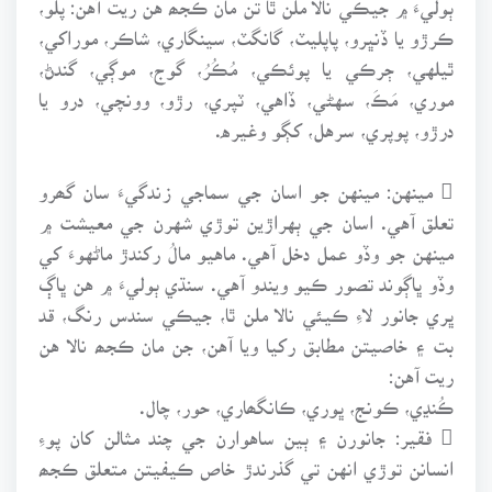
ڪرڙو يا ڏنڀرو، پاپليٽ، گانگٽ، سينگاري، شاڪر، موراکي،
ٿيلهي، ڄرڪي يا پوئڪي، مُڪُرُ، گوج، موڳي، گندڻ،
موري، مَڪَ، سهڻي، ڏاهي، ٽپري، رڙو، وونچي، درو يا
درڙو، پوپري، سرهل، کڳو وغيره.
 مينهن: مينهن جو اسان جي سماجي زندگيءَ سان گھرو
تعلق آهي. اسان جي ٻهراڙين توڙي شهرن جي معيشت ۾
مينهن جو وڏو عمل دخل آهي. ماهيو مالُ رکندڙ ماڻهوءَ کي
وڏو ڀاڳوند تصور ڪيو ويندو آهي. سنڌي ٻوليءَ ۾ هن ڀاڳ
ڀري جانور لاءِ ڪيئي نالا ملن ٿا، جيڪي سندس رنگ، قد
بت ۽ خاصيتن مطابق رکيا ويا آهن، جن مان ڪجھ نالا هن
ريت آهن:
ڪُنڍي، ڪونج، ڀوري، ڪانگھاري، حور، چال.
 فقير: جانورن ۽ ٻين ساهوارن جي چند مثالن کان پوءِ
انسانن توڙي انهن تي گذرندڙ خاص ڪيفيتن متعلق ڪجھ
مثال پيش ڪجن ٿا.