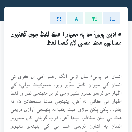
• ادبي ٻوليءَ جا ٻه معيار : هڪ لفظ جون گھڻيون
معنائون هڪ معنى لاءِ گھڻا لفظ
انسان جو ٻوليءَ سان ازلي انگ رهيو آهي ان ڪري ئي
انسان کي حيوانِ ناطق سڏيو ويو. جيتوڻيڪ ٻوليءَ کي
اظهار جو ذريعو تصور ڪيو وڃي ٿو پر منهنجي نظر ۾ فقط
اظهار ئي ڪافي نه آهي. پنهنجي مّدعا سمجھائڻ لاءِ ته
جانور، پکي پکڻ توڙي جيت جڻيا به پنهنجي آوازن ذريعي
هڪ ٻي سان مخاطب ٿيندا آهن. قوتِ گويائي کان محروم
انسان به اشارن ذريعي هڪ ٻي کي پنهنجو مفهوم
سمجھائي سگھندا آهن. ٽريفڪ جو سپاهي به پنهنجي خاص