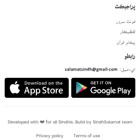
پراجيڪٽ
فونٽ سرور
لفظيڪار
پيغامِ قرآن
رابطو
اي-ميل:
salamatsindh@gmail.com
Developed with ❤️ for all Sindhis. Build by
SindhSalamat
team
Privacy policy
Terms of use