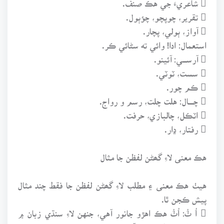
 تقرير، چوپچو، چؤٻول.
 آواز، ٻولي، پچار.
استعمال: ادا! وائي ته سڻائي ڪر.
 آرســــي: آئينو.
 سست، ٽوٽي.
 ڪم چور.
 چـــــال: هلت چلت، رسم و رواج.
 اٽڪل، چالبازي، حرفت.
 رفتار، ڍار.
هڪ معنى لاءِ گھڻن لفظن جا مثال
هيٺ هڪ معنى ۽ مطلب لاءِ گھڻن لفظن جا فقط چند مثال
پيش ڪجن ٿا.
 اُ ٺُ: اُٺُ هڪ اهڙو جانور آهي، جنهن لاءِ سنڌي زبان ۾
ڪيترائي لفظ موجود آهن جيڪي سندس جنس، عمر، نسل