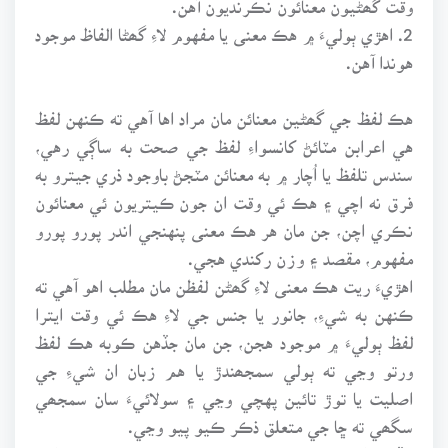
2. اهڙي ٻوليءَ ۾ هڪ معنى يا مفهوم لاءِ گھڻا الفاظ موجود
هوندا آهن.
هڪ لفظ جي گھڻين معنائن مان مراد اها آهي ته ڪنهن لفظ
هي اعرابن مٽائڻ کانسواءِ لفظ جي صحت به ساڳي رهي،
سندس تلفظ يا اُچار ۾ به معنائن مٽجڻ باوجود ذري جيترو به
فرق نه اچي ۽ هڪ ئي وقت ان جون ڪيتريون ئي معنائون
نڪري اچن، جن مان هر هڪ معنى پنهنجي اندر پورو پورو
مفهوم، مقصد ۽ وزن رکندي هجي.
اهڙيءَ ريت هڪ معنى لاءِ گھڻن لفظن مان مطلب اهو آهي ته
ڪنهن به شيءِ، جانور يا جنس جي لاءِ هڪ ئي وقت ايترا
لفظ ٻوليءَ ۾ موجود هجن، جن مان جڏهن ڪوبه هڪ لفظ
ورتو وڃي ته ٻولي سمجھندڙ يا هم زبان ان شيءِ جي
اصليت يا توڙ تائين پهچي وڃي ۽ سولائيءَ سان سمجھي
سگھي ته ڇا جي متعلق ذڪر ڪيو پيو وڃي.
جڏهن اسان مذڪوره ٻنهي معيارن تي سنڌي زبان کي