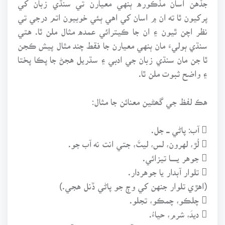
پرکيون ٿا ته ان ۾ اسان کي اهي ٻئي خوبيون اتم درجي تي
نظر اچن ٿيون ۽ ان جا ڪيترائي عمده مثال ملن ٿا. هتي
سنڌي ٻوليءَ مان ٻنهي معيارن جا فقط چند مثال پيش ڪجن
ٿا جن مان سنڌي زبان جي ادبي ۽ سڌريل هجڻ جا پڪا پختا
۽ واضح ثبوت ملن ٿا.
هڪ لفظ جي گھڻين معنائن جا مثال:
 آب: پاڻي ـــ جل.
 لُڙ، لهرون، لس، ليٽَ، جتي انت نه آب جو.
 جوهر يــــــا تيزائي.
 تلوار آبدار يا جوهردار.
(اهڙي تلوار جنهن کي وڄ جو پاڻي ڏنل هجي.)
 چلڪو، چمڪو، تجلو.
 ديدَ، شرم، حياءُ.
مثال: هن جي اکين مان آب ئي نڪري ويو آهي.