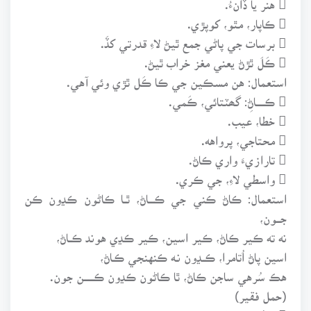
 ڪاپار، مٿو، کوپڙي.
 برسات جي پاڻي جمع ٿيڻ لاءِ قدرتي کڏَ.
 ڪَلَ ٿڙڻ يعني مغز خراب ٿيڻ.
استعمال: هن مسڪين جي ڪا ڪَل ٿڙي وئي آهي.
 ڪــــــاڻِ: گھٽتائي، ڪَمي.
 خطا، عيب.
 محتاجي، پرواهه.
 تارازيءَ واري ڪاڻ.
 واسطي لاءِ، جي ڪري.
استعمال: ڪاڻ ڪني جي ڪــــاڻ، ٿــا ڪاڻون ڪڍون ڪن
جـــون،
نه ته ڪير ڪاڻ، ڪير اسين، ڪير ڪڍي هوند ڪــاڻ،
اسين پاڻ اُتامرا، ڪــڍون نـه ڪنهنجي ڪـاڻ،
هڪ سُرهي ساجن ڪاڻ، ٿا ڪاڻون ڪڍون ڪـــــــن جون.
(حمل فقير)
 رتُ: خون، لهو.