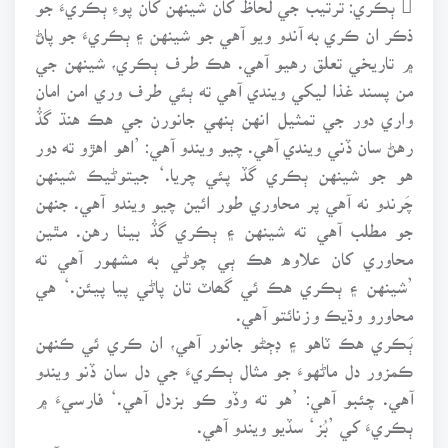
ذڪر ان ڪري به آندو ويو آهي جو شينهن ۽ ٻڪريءَ جو پاڻ
۾ تاريخي تعلق رهيو آهي. هڪ طرف ٻڪري، شينهن جي
من پسند غذا ليکي ويندي آهي ته ٻئي طرف وري امن امان
واري دور جي تمثيل انهن ٻنهي جانورن جي هڪ هنڌ گڏُ
رهڻ سان ڏني ويندي آهي. چيو ويندو آهي: ’اهو اهڙو ته دور
هو جو شينهن ٻڪري گڏ پئي چريا.‘ جيتوڻيڪ شينهن
چَرندو نه آهي پر محاوري طور ائين چيو ويندو آهي. جنهن
جو مطلب آهي ته شينهن ۽ ٻڪري گڏُ بيٺا رهن. مٿين
محاوري کان علاوه هڪ ٻي چوڻي به مشهور آهي ته
’شينهن ۽ ٻڪري هڪ ئي گھاٽ تان پاڻي پيا پيئن.‘ هي
محاورو وڌيڪ وزنائتو آهي.
ٻَڪري هڪ ٽاهو ۽ ڊڄڻو جانور آهي، ان ڪري ئي ڪنهن
ڪمزور دل ماڻهوءَ جو مثال ٻڪريءَ جي دل سان ڏنو ويندو
آهي. چئبو آهي: ’هو ته وڏو ڪو بزدل آهي.‘ فارسيءَ ۾
ٻڪريءَ کي ’بُز‘ سڏيو ويندو آهي.
سنڌي ٻوليءَ ۾ ٻڪريءَ لاءِ جيڪي نالا استعمال ٿيندا آهن