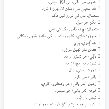
 ڪا سڻڀي شيءِ مکڻ لاءِ چوڻ (اَمُر).
استعمال: بدن تي ٿورو تيل مَک
 مکن جو ميڙُ.
استعمال: اڄ ته ڏاڍي مک ٿي آهي.
 مـــوڙو: شاديءَ کانپوءِ ڪنوار کي ملندڙ مُنهن ڏيکائي.
 بڊَ، ڳٺڙي، ڀرِي.
 ڪانن مان ٺهيل موڙو.
 ڍڳيءَ جو ننڍڙو اوهه.
 نـــار: باهه، مچُ، آڙاهه.
 عورت، مائي، زال.
 پاڻيءَ جي نارِ.
 زمين اندر پاڻيءَ جو وهڪرو، کاري.
 کوهه اندر پاڻيءَ جو سيمو.
 نبض يا رڳَ.
 ڪورين جو ڪپڙي اُڻڻ لاءِ ڪاٺ جو اوزار.
 تعلقي ساماري ۾ هڪ ديهه جو نالو.