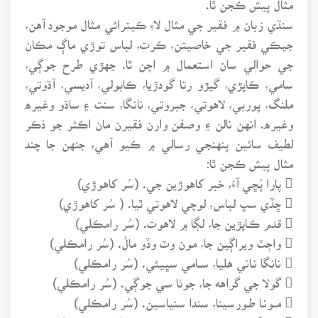
سنڌي زبان ۾ فقير جي مثال لاءِ ڪيترائي مثال موجود آهن،
جيڪي فقير جي خاصيتن، ڪرت، لباس توڙي ماڳ مڪان
جي حوالي سان استعمال ۾ اچن ٿا. جهڙي طرح جوڳي،
سامي، ڪاپڙي، گيڙو رتا گودڙيا، ڪابولي، آديسي، آڌوتي،
ملنگ، پوربي، لاهوتي، جبروتي، نانگا، سنت ۽ ساڌو وغيره
وغيره. انهن نالن ۽ وصفن وارن فقيرن مان اڪثر جو ذڪر
لطيف سائين پنهنجي رسالي ۾ ڪيو آهي، جنهن جا چند
مثال پيش ڪجن ٿا:
 پارا پُڇي آءُ، خبر کاهوڙين جي. (سُر کاهوڙي)
 ڇڏي سڀ لباس، لوچي لاهوتي ٿيا. ( سُر کاهوڙي)
 قدم ڪـاپڙين جا، لڳا ۾ لاهوت. (سُر رامڪلي)
 واڄٽ ويراڳين جا، مون وٽ وڏو مالُ. (سُر رامڪلي)
 نانگا نـاني هليا، ســامي سڀيئي. (سُر رامڪلي)
 گولا جي گراهه جا، جوٺا سي جوڳي. (سُر رامڪلي)
 مــونـا طـورسينا، سندا سنياسين. (سُر رامڪلي)
 الف آديسين، چونڊي رکيـو چت ۾. (سُر رامڪلي)