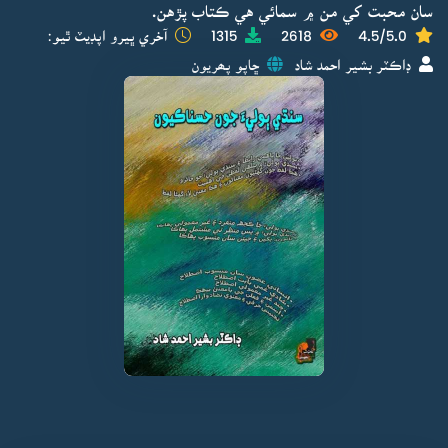
سان محبت کي من ۾ سمائي هي ڪتاب پڙهن.
4.5/5.0
2618
1315
آخري ڀيرو اپڊيٽ ٿيو:
ڊاڪٽر بشير احمد شاد
ڇاپو پھريون