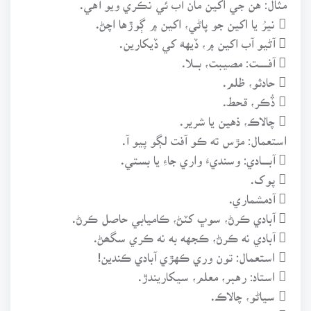
 نيرُ يا اکين جو پاڻي، اکين ۾ ڳوڙها اچڻ.
 آڻيو آب اکين ۾، ڏيههَ کي ڏيکارين.
 آفـــــــت: مصيبت، بـــلا.
 حادثو، ظلم.
 ڏُڪر، قحط.
 چالاڪ، ذهين يا شرير.
استعمال: مڙس ته ڪو آفت لڳو پيو آ.
 آبـــــادي: وسنديءَ واري جاءِ يا بستي.
 پوک.
 آدمشماري.
 آبادي ڪرڻ، سوڀ کٽڻ، ڪاميابي حاصل ڪرڻ.
 آبادي نه ڪرڻ، ڪجهه به نه ڪري سگھڻ.
 استعمال: تون وري ڪهڙي آبادي ڪندين!
 استاد: رهبر، معلم، سيکاريندڙ.
 سياڻو، چالاڪ.
 هر فن مولا، هوشيار.