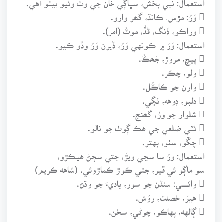
 وَرُ: مڙس، ڪانڌ، گھر وارو.
 وراڪو، ڏنگ، ڦڏُ، موٽُ (امر).
استعمال: وَرَ ۾ ڪونهي وَرُ، ڏيرن وَرُ وڏو ڪيو.
 پيچ، مروڙ، جَھڪُ.
 ولو، چڪر.
 وارن جو ڪاڪُل.
 دلبو، ڊوهه، ٺڳي.
 شلوار جو ورُ، گھنج.
 ٺٽي ضلعي جي هڪ ڳوٺ جو نالو.
 چڱو، سٺو، بهتر.
استعمال: ورُ سا سڃي ويڙَ، جتي سڄڻ هيڪڙو،
سو ماڳو ئي ڦير، جتي ڪوڙ ڪماڙوئي. (شاهه ڪريم)
 وائــــــي: سنڌن جو سور، باديءَ جو وڌڻ.
 هيرَ، خصلت، روَش.
 ڳالهه، پهاڪو، چوڻي، سخن.
 شاعريءَ جي هڪ صنف.