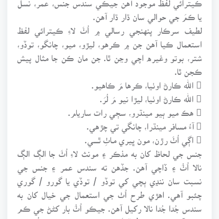
يا ڪمَ جي حوالي سان ڌار ڌار آهن.
لطيف سرڪار پنهنجي رسالي ۾ اُٺَ لاءِ ڪيترائي لفظ
استعمال ڪيا آهن جن ۾ ڪرهو، ليڙو، ميو، چانگو، توڏو،
شتر، بوتو وغيره اچي وڃن ٿا. جن مان ڪن جا مثال پيش
ڪجن ٿا.
 الله ڪارڻ اوٺيا، ڪرها مَ ڪاهيو.
 الله ڪارڻ اوٺيا، ليڙا نيو مَ لُرَ.
 هڪ ميو ٻيو مينڌرو، سڄي رات ساريام.
 آءُ مسافر مينڌرا، چانگي تي چڙهي.
 اڳي اُٺَ رڙن، مون ڀيري مـاٺِ ٿـــــي.
جنس جي لحاظ کان به مذڪر ۽ مونث لاءِ اُٺَ جا الڳ الڳ
نالا اُٺُ ۽ ڏاچي آهن. جڏهن ته سندس عمر ۽ جنس جي
نسبت سان ننڍي ٻچي کي توڏو / توڏي يا گورو / گوري
چئبو آهي. اهڙي طرح اُٺ جي استعمال جي خيال کان به
سندس جُدا جُدا نالا رکيل آهن. جيڪو اُٺُ بار کڻڻ جي ڪم
ايندو آهي تنهن کي ’لاڏو‘ ۽ سواريءَ لاءِ ڪم ايندڙ اُٺ کي