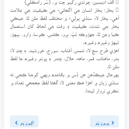
 بخار: بخار انسان جي اگھائيءَ جي ڪيفيت جي علامت
آهي. بخار لاءِ سنڌي ٻوليءَ ۾ مختلف لفظ ملن ٿا، جيڪي
بخار جي شدت، ڪيفيت ۽ وقت جي لحاظ کان استعمال
ڪيا وڃن ٿا. جهڙوڪه تَپُ، ٻرو، ڪڻس، ڪوسا، وارو، ٻيهڙ،
ٽيهڙ وغيره وغيره.
اهڙي طرح سج لاءِ شمس، آفتاب، سورج، خورشيد، ۽ چنڊ لاءِ
بدر، ماهتاب، قمر، ماهه، حلال، چندر ۽ پونم وغيره جا لفظ
ملن ٿا.
بهرحال جيڪڏهن هن ڏس ۾ باقاعده ويهي کوجنا ڪجي ته
سنڌي زبان ۾ اهڙا هڪ معنى لاءِ گھڻا لفظ جھجھي تعداد ۾
نڪري نروار ٿيندا.
پويون پَنو
اڳيون پنو