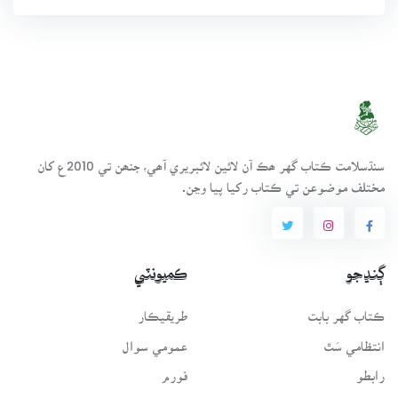
سنڌسلامت ڪتاب گهر ھڪ آن لائين لائبريري آھي، جنھن تي 2010ع کان
مختلف موضوعن تي ڪتاب رکيا پيا وڃن.
ڳنڍجو
ڪميونٽي
ڪتاب گهر بابت
طريقيڪار
انتظامي سَٿ
عمومي سوال
رابطو
فورم