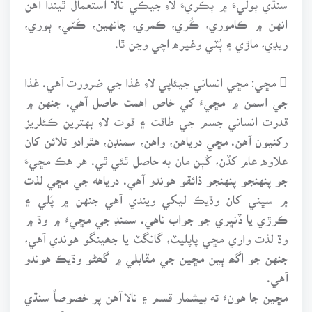
انهن ۾ ڪاموري، ڪُري، ڪمري، چانهين، ڪَٽي، ٻوري،
ريڍي، ماڙي ۽ ٻُٽي وغيره اچي وڃن ٿا.
 مڇي: مڇي انساني جيئاپي لاءِ غذا جي ضرورت آهي. غذا
جي اسمن ۾ مڇيءَ کي خاص اهمت حاصل آهي. جنهن ۾
قدرت انساني جسم جي طاقت ۽ قوت لاءِ بهترين ڪئلريز
رکنيون آهن. مڇي درياهن، واهن، سمنڊن، هٿرادو تلائن کان
علاوه عام کڏن، کُٻن مان به حاصل ٿئي ٿي. هر هڪ مڇيءَ
جو پنهنجو پنهنجو ذائقو هوندو آهي. درياهه جي مڇي لذت
۾ سڀني کان وڌيڪ ليکي ويندي آهي جنهن ۾ پَلي ۽
ڪرڙي يا ڏنڀري جو جواب ناهي. سمنڊ جي مڇيءَ ۾ وڌ ۾
وڌ لذت واري مڇي پاپليٽ، گانگٽ يا جھينگو هوندي آهي،
جنهن جو اگھ ٻين مڇين جي مقابلي ۾ گھڻو وڌيڪ هوندو
آهي.
مڇين جا هونءَ ته بيشمار قسم ۽ نالا آهن پر خصوصاً سنڌي
ٻوليءَ ۾ جيڪي نالا ملن ٿا تن مان ڪجھ هن ريت آهن: پلو،