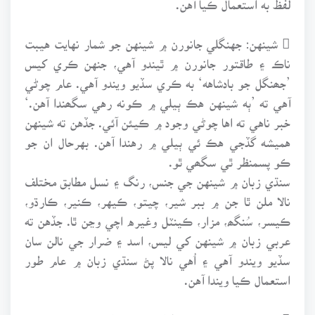
 شينهن: جهنگلي جانورن ۾ شينهن جو شمار نهايت هيبت
ناڪ ۽ طاقتور جانورن ۾ ٿيندو آهي، جنهن ڪري کيس
’جھنگل جو بادشاهه‘ به ڪري سڏيو ويندو آهي. عام چوڻي
آهي ته ’ٻه شينهن هڪ ٻيلي ۾ ڪونه رهي سگھندا آهن.‘
خبر ناهي ته اها چوڻي وجود ۾ ڪيئن آئي. جڏهن ته شينهن
هميشه گڏجي هڪ ئي ٻيلي ۾ رهندا آهن. بهرحال ان جو
ڪو پسمنظر ٿي سگھي ٿو.
سنڌي زبان ۾ شينهن جي جنس، رنگ ۽ نسل مطابق مختلف
نالا ملن ٿا جن ۾ ببر شير، چيتو، ڪيهر، ڪنير، ڪارڌو،
ڪيسر، سُنگھ، مزار، ڪينٽل وغيره اچي وڃن ٿا. جڏهن ته
عربي زبان ۾ شينهن کي ليس، اسد ۽ ضرار جي نالن سان
سڏيو ويندو آهي ۽ اُهي نالا پڻ سنڌي زبان ۾ عام طور
استعمال ڪيا ويندا آهن.
 ٻڪري: ترتيب جي لحاظ کان شينهن کان پوءِ ٻڪريءَ جو