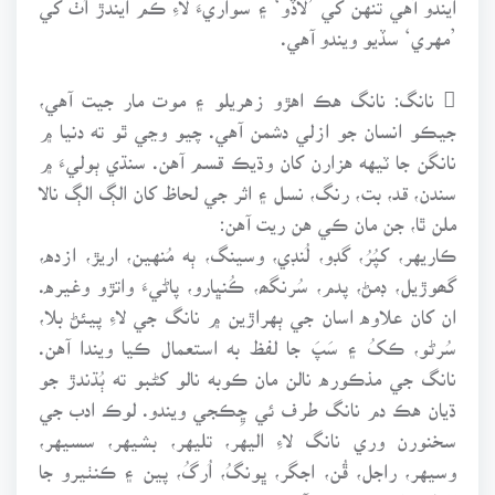
’مهري‘ سڏيو ويندو آهي.
 نانگ: نانگ هڪ اهڙو زهريلو ۽ موت مار جيت آهي،
جيڪو انسان جو ازلي دشمن آهي. چيو وڃي ٿو ته دنيا ۾
نانگن جا ٽيهه هزارن کان وڌيڪ قسم آهن. سنڌي ٻوليءَ ۾
سندن، قد، بت، رنگ، نسل ۽ اثر جي لحاظ کان الڳ الڳ نالا
ملن ٿا، جن مان ڪي هن ريت آهن:
ڪاريهر، کپُرُ، گڊو، لُنڊي، وسينگ، ٻه مُنهين، اريڙ، ازده،
گھوڙيل، ڊمڻ، پدم، سُرنگھ، ڪُنڀارو، پاڻيءَ واتڙو وغيره.
ان کان علاوه اسان جي ٻهراڙين ۾ نانگ جي لاءِ پيئڻ بلا،
سُرڻو، ڪکُ ۽ سَپَ جا لفظ به استعمال ڪيا ويندا آهن.
نانگ جي مذڪوره نالن مان ڪوبه نالو کڻبو ته ٻُڌندڙ جو
ڌيان هڪ دم نانگ طرف ئي ڇِڪجي ويندو. لوڪ ادب جي
سخنورن وري نانگ لاءِ اليهر، تليهر، بشيهر، سسيهر،
وسيهر، راجل، ڦُن، اجگر، ڀونگُ، اُرگُ، پين ۽ ڪنٺيرو جا
لفظ به استعمال ڪيا آهن.