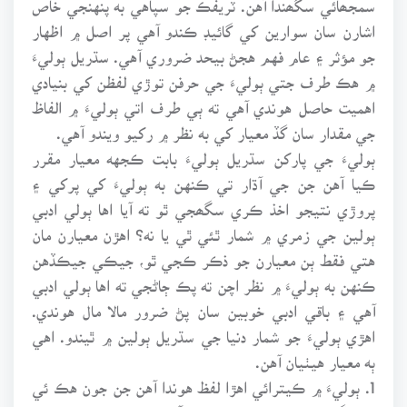
اشارن سان سوارين کي گائيڊ ڪندو آهي پر اصل ۾ اظهار
جو مؤثر ۽ عام فهم هجڻ بيحد ضروري آهي. سڌريل ٻوليءَ
۾ هڪ طرف جتي ٻوليءَ جي حرفن توڙي لفظن کي بنيادي
اهميت حاصل هوندي آهي ته ٻي طرف اتي ٻوليءَ ۾ الفاظ
جي مقدار سان گڏ معيار کي به نظر ۾ رکيو ويندو آهي.
ٻوليءَ جي پارکن سڌريل ٻوليءَ بابت ڪجهه معيار مقرر
ڪيا آهن جن جي آڌار تي ڪنهن به ٻوليءَ کي پرکي ۽
پروڙي نتيجو اخذ ڪري سگھجي ٿو ته آيا اها ٻولي ادبي
ٻولين جي زمري ۾ شمار ٿئي ٿي يا نه؟ اهڙن معيارن مان
هتي فقط ٻن معيارن جو ذڪر ڪجي ٿو، جيڪي جيڪڏهن
ڪنهن به ٻوليءَ ۾ نظر اچن ته پڪ ڄاڻجي ته اها ٻولي ادبي
آهي ۽ باقي ادبي خوبين سان پڻ ضرور مالا مال هوندي.
اهڙي ٻوليءَ جو شمار دنيا جي سڌريل ٻولين ۾ ٿيندو. اهي
ٻه معيار هيٺيان آهن.
1. ٻوليءَ ۾ ڪيترائي اهڙا لفظ هوندا آهن جن جون هڪ ئي
وقت گھڻيون معنائون نڪرنديون آهن.