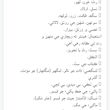
 نسل، اولاد.
 سگھ، طاقت، زرو، ٿولهه.
 سونهن، مُنهَن جي رونق، لالائي.
 غصي ۾ ورتل، بيزار.
استعمال: هينئر ته ويچاري جي منهن ۾
رت ئي ڪانه رهي آهي.
 سِــــٽَ: رٿَ يا تجويز.
 اٽڪل.
 ڪتاب جي سِٽَ.
 لنـــگھـــي: ذات جو نالو، لنگهو (مڱڻهار) جو مؤنث.
 گذري
 بي نَڪي، بي ديدي، بي لڄي.
 پاڻيءَ جي هڪ پکيءَ جو قسم.
 مَـــــکِ: اڏامندڙ جيت جو قسم (عام مَکِ).
 ماکيءَ جي مک.
 بندوق جي ناليءَ تي لڳل ڪِلي.