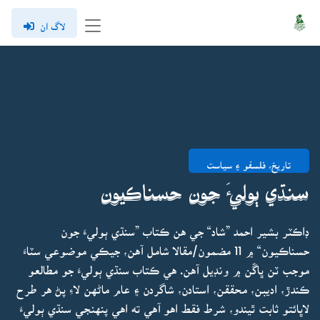
لاگ ان
تاريخ، فلسفو ۽ سياست
سنڌي ٻوليءَ جون حسناڪيون
ڊاڪٽر بشير احمد ”شاد“ جي هن ڪتاب ”سنڌي ٻوليءَ جون
حسناڪيون“ ۾ 11 مضمون/مقالا شامل آهن، جيڪي موضوعي سٽاءَ
موجب ٽن ڀاڱن ۾ ونڊيل آهن. هي ڪتاب سنڌي ٻوليءَ جو مطالعو
ڪندڙ، اديبن، محققن، استادن، شاگردن ۽ عام ماڻهن لاءِ پڻ هر طرح
لاڀائتو ثابت ٿيندو، شرط فقط اهو آهي ته اهي پنهنجي سنڌي ٻوليءَ