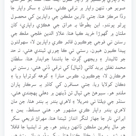
صوبو هو، تنهن واپار ۾ ترقي ڪئي، ملتان ۽ سکر واپار جا
وڏا مرڪز هئا، جتي ڌارين ملڪن جي واپارين کي محصول
ڀرڻو پوندو، ابن بطوطا بہ عراق جي هڪڙي واپاريءَ کان
ملتان ۾ گهوڙا خريد ڪيا هئا، علاؤ الدين خلجي ملڪ جي
رستن تي فوجي چوڪيون قائم ڪري واپارين لاءِ سهولتون
پيدا ڪيون هيون، رستي تي ڪا چوري ٿيندي هئي، تہ حد
جو ٿاڻيدار ۽ ويجهي ڳوٺ جا باشندا جوابدار هئا، سلطان
محمد تغلق بريد کاتي (ٽپال) کي ترقي ڏني هئي، رستن تي
هرڪارن لاءِ چوڪيون، ڪوس منارا ۽ کوهه کوٽرايا ويا ۽
دڪان کولايا ويا، جتي مسافرن کي کاڌو بہ سرڪار پاران
ملندو هو، سيوهڻ جي ٽپال ٽن ڏينهن ۾ دهلي پهچندي هئي،
سنڌو جي ڊيلٽا تي دمريلا ۽ لاهري بندر ٻہ بندر هئا، جن مان
لاهري بندر واپار ڪري مشهور هو، هتي مسقط، يمن ۽
ايراني نار جا جهاز لنگر انداز ٿيندا هئا، مهراڻ ذريعي سکر
جو مال ٻاهرين ملڪن ڏانهن ويندو هو، ڇو تہ ايشيا جا قافلا
هن شهر ۾ مال نيڪال ڪندا هئا. سکر وڏو دريائي پتڻ هو،