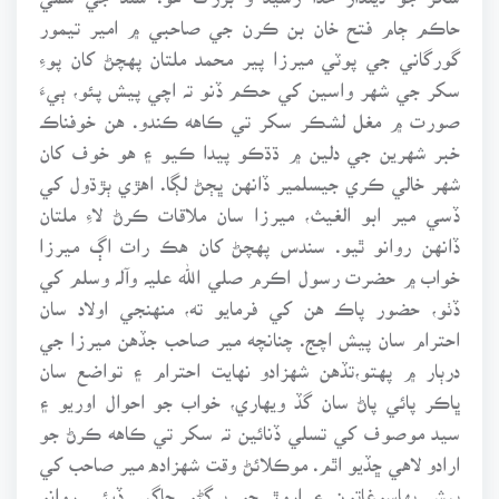
حاڪم ڄام فتح خان بن ڪرن جي صاحبي ۾ امير تيمور
گورگاني جي پوٽي ميرزا پير محمد ملتان پهچڻ کان پوءِ
سکر جي شهر واسين کي حڪم ڏنو تہ اچي پيش پئو، ٻيءَ
صورت ۾ مغل لشڪر سکر تي ڪاهه ڪندو. هن خوفناڪ
خبر شهرين جي دلين ۾ ڌڌڪو پيدا ڪيو ۽ هو خوف کان
شهر خالي ڪري جيسلمير ڏانهن ڀڄڻ لڳا. اهڙي ٻڙڌول کي
ڏسي مير ابو الغيث، ميرزا سان ملاقات ڪرڻ لاءِ ملتان
ڏانهن روانو ٿيو. سندس پهچڻ کان هڪ رات اڳ ميرزا
خواب ۾ حضرت رسول اڪرم صلي الله عليہ وآلہ وسلم کي
ڏٺو، حضور پاڪ هن کي فرمايو ته، منهنجي اولاد سان
احترام سان پيش اچج. چنانچه مير صاحب جڏهن ميرزا جي
درٻار ۾ پهتو،تڏهن شهزادو نهايت احترام ۽ تواضع سان
ڀاڪر پائي پاڻ سان گڏ ويهاري، خواب جو احوال اوريو ۽
سيد موصوف کي تسلي ڏنائين تہ سکر تي ڪاهه ڪرڻ جو
ارادو لاهي ڇڏيو اٿم. موڪلائڻ وقت شهزاده مير صاحب کي
بيش بهاسوغاتون ۽ اروڙ جو پرڳڻو جاگير ڏيئي روانو