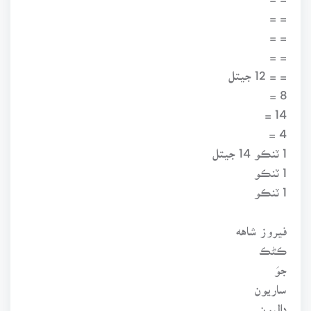
= =
= =
= =
= = 12 جيتل
8 =
14 =
4 =
1 ٽنڪو 14 جيتل
1 ٽنڪو
1 ٽنڪو
فيروز شاهه
ڪڻڪ
جوَ
ساريون
داليون