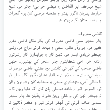
شيخ مبارڪ، ابو الفاضل ۽ فيضي جو پيءَ ڄائو هو. شيخ
مبارڪ پهريان ناگور پهتو ۽ ڪجهه عرصي کان پوءِ گجرات
۾ رهيو، جتان آگره پهتو هو.
قاضي معروف
ڄام سنجر سمي قاضي معروف کي بکر مٿان قاضي مقرر
ڪيو هو، جو وڏو عالم، متقي ۽ بيحد خوش مزاج هو. وٽس
جيڪو فريادي ايندو هو، تنهن کان ۽ جوابدارن کان رشوتون
وٺندو هو. اهي شڪايتون ڄام سنجر کي پهتيون، جنهن
قاضي صاحب کي گهرائي کانئس پڇا ڪئي. قاضي موصوف
بيباڪيءَ سان جواب ڏنو تہ عيالدار آهيان پگهار گذر سفر لاءِ
نا ڪافي آهي، تنهنڪري مدعي ۽ مدعاليه کان رشوتون وٺان
ٿو. افسوس اٿم تہ شاهد فيصلي ٻڌڻ کان اڳ هليا وڃن ٿا تہ
نہ جيڪر انهن کي بہ خالي وڃڻ ڪو نہ ڇڏيان ها. ڄام سنجر
سندس صاف گوئي تي گهڻو خوش ٿيو ۽ حڪم ڏنائين تہ
سرڪاري ملازمن جو پگهار وڌايو وڃي جيئن رشوت کي