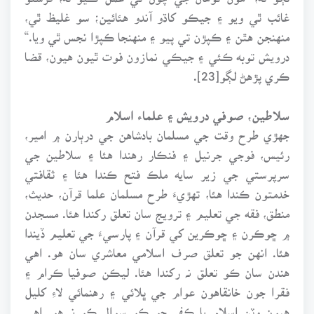
غائب ٿي ويو ۽ جيڪو کاڌو آندو هئائين؛ سو غليظ ٿي،
منهنجن هٿن ۽ ڪپڙن تي پيو ۽ منهنجا ڪپڙا نجس ٿي ويا.“
درويش توبه ڪئي ۽ جيڪي نمازون فوت ٿيون هيون، قضا
ڪري پڙهڻ لڳو[23].
سلاطين، صوفي درويش ۽ علماء اسلام
جهڙي طرح وقت جي مسلمان بادشاهن جي درٻارن ۾ امير،
رئيس، فوجي جرنيل ۽ فنڪار رهندا هئا ۽ سلاطين جي
سرپرستي جي زير سايه ملڪ فتح ڪندا هئا ۽ ثقافتي
خدمتون ڪندا هئا، تهڙيءَ طرح مسلمان علما قرآن، حديث،
منطق، فقه جي تعليم ۽ ترويج سان تعلق رکندا هئا. مسجدن
۾ ڇوڪرن ۽ ڇوڪرين کي قرآن ۽ پارسيءَ جي تعليم ڏيندا
هئا. انهن جو تعلق صرف اسلامي معاشري سان هو. اهي
هندن سان ڪو تعلق نہ رکندا هئا. ليڪن صوفيا ڪرام ۽
فقرا جون خانقاهون عوام جي ڀلائي ۽ رهنمائي لاءِ کليل
هيون وٽن اسلام يا ڪفر جو ڪو سوال ڪو نہ هو. اهي