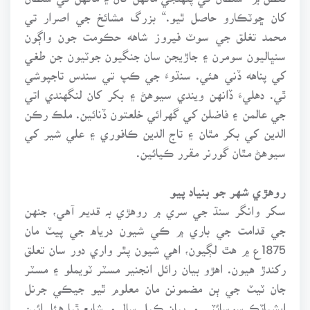
کان ڇوٽڪارو حاصل ٿيو.“ بزرگ مشائخ جي اصرار تي
محمد تغلق جي سوٽ فيروز شاهه حڪومت جون واڳون
سنڀاليون سومرن ۽ جاڙيجن سان جنگيون جوٽيون جن طغي
کي پناهه ڏني هئي. سنڌوءَ جي ڪپ تي سندس تاجپوشي
ٿي. دهليءَ ڏانهن ويندي سيوهڻ ۽ بکر کان لنگهندي اتي
جي عالمن ۽ فاضلن کي گهرائي خلعتون ڏنائين. ملڪ رڪن
الدين کي بکر مٿان ۽ تاج الدين ڪافوري ۽ علي شير کي
سيوهڻ مٿان گورنر مقرر ڪيائين.
روهڙي شهر جو بنياد پيو
سکر وانگر سنڌ جي سري ۾ روهڙي بہ قديم آهي، جنهن
جي قدامت جي باري ۾ ڪي شيون درياه جي پيٽ مان
1875ع ۾ هٿ لڳيون، اهي شيون پٿر واري دور سان تعلق
رکندڙ هيون. اهڙو بيان رائل انجنير مسٽر ٽويملو ۽ مسٽر
جان ٽيٽ جي ٻن مضمونن مان معلوم ٿيو جيڪي جرنل
ايشياٽڪ سوسائٽي ۾ بيان ڪيل سال ۾ شايع ٿيا هئا. ائين