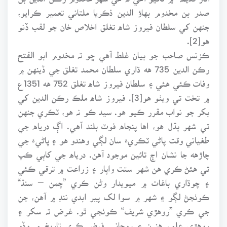
صدر بن مخدوم بهاؤ الدين ذڪريا ملتاني تعمير ڪرايو،
جنهن کي سلطان فيروز شاه تغلق اخلاص خان جو لقب ڏنو
هو[2].
ڪزنس صاحب جو بيان غلط آهي ڇو تہ مخدوم ابو الفتح
رڪن الدين 735 هه ڌاري سلطان محمد تغلق جي ڏينهن ۾
وفات ڪئي هئي ۽ سلطان فيروز شاه تغلق 752 هه 1351ع
۾ تخت تي ويٺو هو[3]. فيروز شاه ملڪ رڪن الدين کي
بکر جو نواب مقرر ڪيو هو. سيد ڪو نہ هو، ٽڪري جنهن
تي شهر ٻڌل هو، اها پنجاه فوٽ بلند آهي. اڳ درياه جي
طغياني وقت پاڻي ٽڪريءَ سان لڳي وهندو هو ۽ پاڻيءَ جي
چاڙهه جا نشان اڄ تائين موجود آهن. درياه جي کاٻي ڪپ
تي هئڻ ڪري هن شهر ستت واپار ۽ زراعت ۾ ترقي ڪئي
۽ چوڌاري باغات ۾ ميويدار وڻن ڪري ”چمن – سنڌ“
ڪوٺجڻ لڳو ۽ شهر ۾ سوا لک پير ابدي ننڊ ۾ آهن، جن
جي ڪري ”روهڙي شريف“ ڪوٺجي ٿو. غرض تہ سکر ۽
روهڙي علم، هنرن ۽ روحاني فيض ڪري تاريخ ۾ وڏو