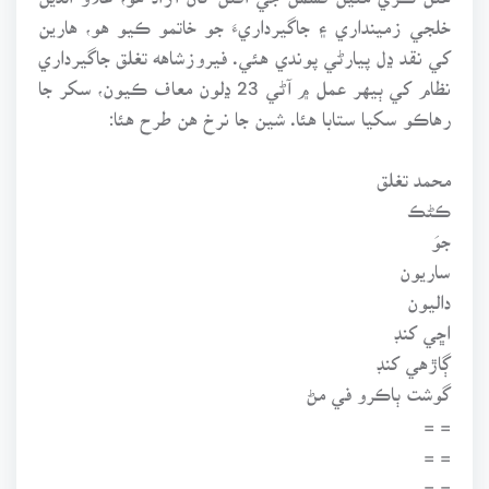
خلجي زمينداري ۽ جاگيرداريءَ جو خاتمو ڪيو هو، هارين
کي نقد ڍل پيارڻي پوندي هئي. فيروزشاهه تغلق جاگيرداري
نظام کي ٻيهر عمل ۾ آڻي 23 ڍلون معاف ڪيون، سکر جا
رهاڪو سکيا ستابا هئا. شين جا نرخ هن طرح هئا:
محمد تغلق
ڪڻڪ
جوَ
ساريون
داليون
اڇي کنڊ
ڳاڙهي کنڊ
گوشت ٻاڪرو في مڻ
= =
= =
= =