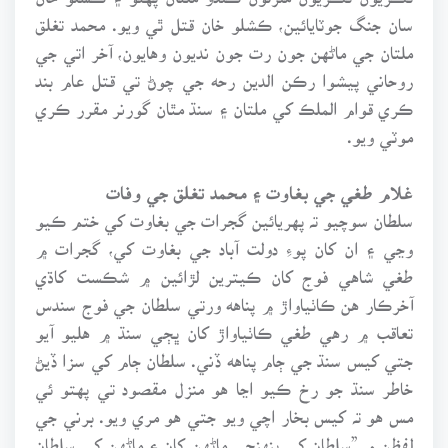
سان جنگ جوٽايائين، ڪشلو خان قتل ٿي ويو. محمد تغلق
ملتان جي ماڻهن جون رت جون نديون وهايون، آخر اتي جي
روحاني پيشوا رڪن الدين رحه جي چوڻ تي قتل عام بند
ڪري قوام الملڪ کي ملتان ۽ سنڌ مٿان گورنر مقرر ڪري
موٽي ويو.
غلام طغي جي بغاوت ۽ محمد تغلق جي وفات
سلطان سوچيو تہ پهريائين گجرات جي بغاوت کي ختم ڪيو
وڃي ۽ ان کان پوءِ دولت آباد جي بغاوت کي، گجرات ۾
طغي شاهي فوج کان ڪيترين لڙائين ۾ شڪست کاڌي
آخرڪار هن ڪاٺياواڙ ۾ پناهه ورتي سلطان جي فوج سندس
تعاقب ۾ رهي طغي ڪاٺياواڙ کان ڀڄي سنڌ ۾ هليو آيو
جتي کيس سنڌ جي ڄام پناهه ڏني. سلطان ڄام کي سزا ڏيڻ
خاطر سنڌ جو رخ ڪيو اڃا هو منزل مقصود تي پهتو ئي
مس هو تہ کيس بخار اچي ويو جتي هو مري ويو. برني جي
لفظن ۾ ”سلطان کي پنهنجي ماڻهن کان ۽ ماڻهن کي سلطان