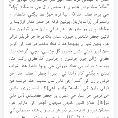
”لُنگ“ مخصوص عضوي ۽ سندس زال جي شرمگاه ”ڀُڳ“
جي پوڄا ڪندا هئا[8]. ٻيا فرقا جهڙُوڪ ڀڳتي، ٻڌڪان ۽
وامامرگي (واساچاريه)، پوئين فرقه جو صدر مقام اوڙيسا ۾
جگناٿ پري جو مندر هو. هن فرقي وارن جون ٽوليون سنڌ
تائين چڪر هڻنديون هيون. سندن پاٽ پوڄا جو طريقو نرالو
هو. جنهن شهر ۾ پهچندا هئا تہ هڪ مخصوص هنڌ کي گوبر
سان ليپو ڏيئي مٿس چانور، گل ڇڙڪي، مڇي، گوشت تيار
ڪري، زالن جون چوٽيون ۽ چوليون گڏ ڪري رکندا هئا.
پوءِ مرد شراب پي هڪ مورتي جي پوڄا ڪندا هئا. شراب
پيئڻ ۽ ڀڳتي کان واندا ٿي، ”ڀيروا چڪرا“ ڪندا هئا، هن
فرقي وارن کي ”تنتر“ جي نالي سان سڏيندا هئا. فرشته هن
فرقي وارن کي ”اباحيه“ ڄاڻايو آهي[9]. اڪبري دور تائين
هن فرقي جو سنڌ جي شهرن ۾ چڪر ڪاٽيندي ڏس ملي
ٿو[10]. علاؤ الدين خلجي منجهان گهڻن کي مارايو هو.
سلطان فيروز شاه حڪم ڏنو هو تہ ڪو بہ هندو مسلمانن کي
هندو ڌرم ۾ نہ آڻي[11]. سنڌ جي مسلمانن ۾ ڪيتريون