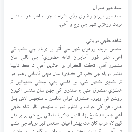
سيد مير ميران
سيد مير ميران رضوي وڏي ڪرامت جو صاحب هو. سندس
تربت روهڙي شهر جي وچ ۾ آهي.
شاهه حاجي دريائي
سندس تربت روهڙي شهر جي اُتر ۾ درياه جي ڪپ تي
آهي. عام طور ”حاجران شاهه حضوري“ جي نالي سان
مشهور آهي. تحفته الڪرام ۾ ڄاڻايل آهي تہ هڪ نابينا
قلندر درياه جي ڪپ تي ڪنڍيءَ سان مڇي ڦاسائي رهيو هو
تہ ڪنڍي ڪنهن شيءِ ۾ ڦاسي پئي، ڇڪي ڪڍيائين تہ
هڪڙي صندوق هئي ۽ صندوق کي ڇهڻ سان سندس اکيون
روشن ٿي ويون. صندوق کولي ڏٺائين تہ منجهس لاش پيل
هئي. هن کي خواب ۾ اشارو ٿيو تہ منهنجو نالو شاه حاجي
آهي ۽ مرشد شيخ بهاء الدين ذڪريا ملتاني رح جي ڀر ۾ دفن
ٿيڻ لاءِ عرب کان هت پهتو آهيان. سندس قبر درياه جي ڪپ
تي آهي. عقيدتمند اڪثر مڇي ۽ ماني درگاه تي ورهائيندا