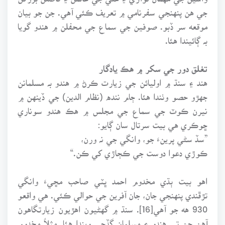
جي هن پنهنجي سفرنامي ۾ تعريف ڪئي آهي. جن جو بيان
موقعه سر ڏبو. صوفين جي سماع جي محفلن ۾ هندو گويا
بہ ڳائيندا هئا.
تغلق دور جي سکر ۾ هڪ يادگار
هند ۽ سنڌ ۾ اوليائن جي زيارت ڪرڻ ۾ هندو بہ مسلمانن
جهڙو حصو وٺندا هئا. ڄام ننده (نظام الدين) جي ڏينهن ۾
نيرن ڪوٽ جي سماع جي مجلس ۾ هڪ هندو سوناري
ڇوڪري هي بيت سرتال سان ڳايو:
”سڏ سڻي پرينءَ جو، وانگي جي نہ ورن،
ڪوڙي دعوا دوست جي ڪڄاڙي کي ڪن.“
اهو بيت ٻڌي مخدوم احمد ڀٽي صاحب مڇيءَ وانگي
تڙڦندي پنهنجي جان، جان آفرين جي حوالي ڪئي. هي واقعو
930 هه جو آهي[16]. سنڌ ۾ گهڻيون اهڙيون زيارتگاهون
آهن جن تي هندو ۽ مسلمان گڏجي ويندا هئا. مثلاً مخدوم