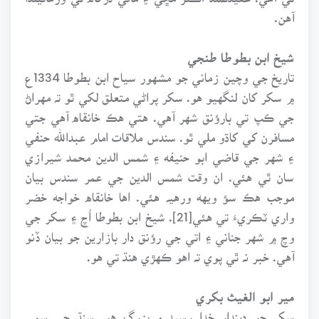
آهن.
شيخ ابن بطوطا طنجي
تاريخ جي وچين زماني جو مشهور سياح ابن بطوطا 1334ع
۾ سکر کان لنگهيو هو. سکر پراڻي متعلق لکي ٿو تہ مهراڻ
جي ڪپ تي بارؤنق شهر آهي. هتي هڪ خانقاه آهي جتي
مسافرن کي کاڌو ملي ٿو. سندس ملاقات امام عبدالله حنفي
۽ شهر جي قاضي ابو حنيفه ۽ شمس الدين محمد شيرازي
سان ٿي هئي. ان وقت شمس الدين جي عمر سندس بيان
موجب هڪ سؤ ويهه ورهيہ هئي. اها خانقاه خواجه خضر
واري ٽڪريءَ تي هئي[21]. شيخ ابن بطوطا اُچ ۽ سکر جي
وچ ۾ شهر جناني ۽ اتي جي رؤنق دار بازارين جو بيان ڏنو
آهي. خبر نہ ٿي پوي تہ اهو ڪهڙي هنڌ تي هو.
مير ابو الغيث بکري
سکر جو ديندار خدا رسيد و بزرگ هو. سنڌ جي سمي