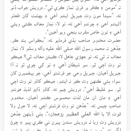
تہ ”مومن ۽ ڪافر ۾ فرق نماز ڪري ٿي“. درويش جواب ڏنو
ته، ”سيد! مون وٽ جبريل ايندو آهي ۽ بهشت کان طعام
آڻيندو آهي ۽ چوندو آهي ته، تو لاءِ نماز معاف ڪئي ويئي
آهي ۽ تون خاص مقرب بنجي ويو آهين“.
حضرت مخدوم صاحب ٻڌي فرمايو ته، ”بڪواس بند ڪر،
جڏهن تہ محمد رسول الله صلي الله عليه وآله وسلم لاءِ نماز
معاف نہ ٿي ته، تو جهڙي جاهل لاءِ ڪيئن معاف ٿي؟ جيڪو
تو وٽ اچي ٿو، سو شيطان آهي ۽ تو کي چوي ٿو تہ آءٌ
جبريل آهيان، جبريل وحي جو فرشتو آهي، جو پيغمبرن کان
سواءِ ٻئي ڪنهن وٽ ڪو نہ ايندو. جيڪو کاڌو تو وٽ اچي
ٿو، سو غليظ آهي“. درويش چيو ته، کاڌو ڏاڍو لذيذ هوندو
آهي ۽ مان ان مان لذت محسوس ڪندو آهيان. مخدوم
صاحب چيس ته، ”جڏهن تو وٽ فرشتو اچي ته، لا حول ولا
قوت اِلا با الله العلي العظيم پڙهجانءِ“. ٻئي ڏينهن جڏهن
درويش وٽ ويا تہ درويش سندن پيرن تي ڪري پيو ۽ چوڻ
لڳو ته، ”مون توهان جي چوڻ تي عمل ڪيو ته، فرشتو