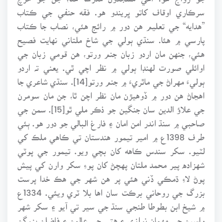
سرڪاري اوقاف کاتو ڀريندو هو. فقه حنفي جي ڪتاب
”هدايه“ جي تعليم هن دور ۾ رائج هئي، نصاب جا ڪتاب
پارسي ۾ هئا. سنڌي ٻولي جي شاخ ملتاني نهايت فصيح
هئي، جنهن مان اردو زبان جنم ورتو، هن قومي زبان جي
اوائلي صورت لهنڊا ٻولي ۾ نظر اچي ٿي. يعني تہ اردو
ٻوليءَ مهراڻ جي ماٿريءَ ۾ جنم ورتو[14]. سنڌي شاعري جا
اهڃاڻ هن دور ۾ ڏوهيڙن مان نظر اچن ٿا، جن مان سومرن
جي علاؤ الدين سان جنگين جو ذڪر ملي ٿو[15]. سمن جي
صاحبي ۾ سنڌ اندر امن امان ۽ فارغ البالي جو دور هو. ٻئي
طرف 1398ع ۾ امير تيمور هندستان تي ڪاهي ملڪ کي
لٽيو. سکر سندس ڪاهه کان بچي ويو. تيمور جي پوٽي
شهزاده پير محمد ملتان پهچڻ کان پوءِ سکر وارن کي پيش
پوڻ لاءِ ڌمڪي ڏني هئي پر هن شهر جي هڪ خدا پرست
بزرگ جي روحاني برڪت سان اها بلا ٽري ويئي. 1334ع
۾ شيخ ابن بطوطا طنجي سنڌ جي سير تي آيو ۽ سکر شهر
واسين جي مهمان نوازي ۽ هتي جي عالمن ۽ فاضلن بزرگن