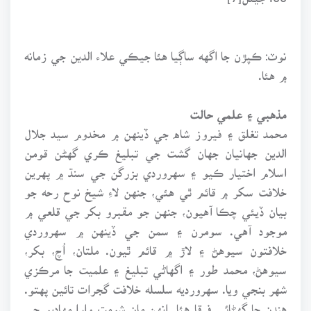
نوٽ: ڪپڙن جا اگهه ساڳيا هئا جيڪي علاء الدين جي زمانه
۾ هئا.
مذهبي ۽ علمي حالت
محمد تغلق ۽ فيروز شاه جي ڏينهن ۾ مخدوم سيد جلال
الدين جهانيان جهان گشت جي تبليغ ڪري گهڻن قومن
اسلام اختيار ڪيو ۽ سهروردي بزرگن جي سنڌ ۾ پهرين
خلافت سکر ۾ قائم ٿي هئي، جنهن لاءِ شيخ نوح رحه جو
بيان ڏيئي چڪا آهيون، جنهن جو مقبرو بکر جي قلعي ۾
موجود آهي. سومرن ۽ سمن جي ڏينهن ۾ سهروردي
خلافتون سيوهڻ ۽ لاڙ ۾ قائم ٿيون. ملتان، اُچ، بکر،
سيوهڻ، محمد طور ۽ اگهاڻي تبليغ ۽ علميت جا مرڪزي
شهر بنجي ويا. سهرورديه سلسله خلافت گجرات تائين پهتو.
هندن جا گهڻائي فرقا هئا. انهن مان شومت وارا مهاديو جي