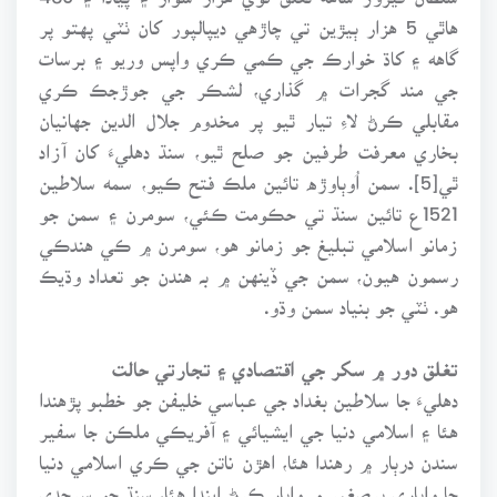
هاٿي 5 هزار ٻيڙين تي چاڙهي ديپالپور کان ٺٽي پهتو پر
گاهه ۽ کاڌ خوارڪ جي ڪمي ڪري واپس وريو ۽ برسات
جي مند گجرات ۾ گذاري، لشڪر جي جوڙجڪ ڪري
مقابلي ڪرڻ لاءِ تيار ٿيو پر مخدوم جلال الدين جهانيان
بخاري معرفت طرفين جو صلح ٿيو، سنڌ دهليءَ کان آزاد
ٿي[5]. سمن اُوٻاوڙه تائين ملڪ فتح ڪيو، سمه سلاطين
1521ع تائين سنڌ تي حڪومت ڪئي، سومرن ۽ سمن جو
زمانو اسلامي تبليغ جو زمانو هو، سومرن ۾ ڪي هندڪي
رسمون هيون، سمن جي ڏينهن ۾ بہ هندن جو تعداد وڌيڪ
هو. ٺٽي جو بنياد سمن وڌو.
تغلق دور ۾ سکر جي اقتصادي ۽ تجارتي حالت
دهليءَ جا سلاطين بغداد جي عباسي خليفن جو خطبو پڙهندا
هئا ۽ اسلامي دنيا جي ايشيائي ۽ آفريڪي ملڪن جا سفير
سندن درٻار ۾ رهندا هئا، اهڙن ناتن جي ڪري اسلامي دنيا
جا واپاري برصغير ۾ واپار ڪرڻ ايندا هئا، سنڌ جو سرحدي