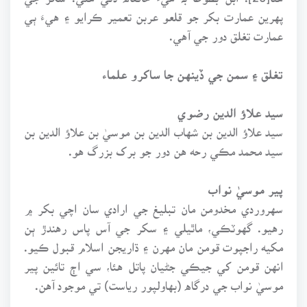
پهرين عمارت بکر جو قلعو عربن تعمير ڪرايو ۽ هيءَ ٻي
عمارت تغلق دور جي آهي.
تغلق ۽ سمن جي ڏينهن جا ساکرو علماء
سيد علاؤ الدين رضوي
سيد علاؤ الدين بن شهاب الدين بن موسيٰ بن علاؤ الدين بن
سيد محمد مڪي رحه هن دور جو برک بزرگ هو.
پير موسيٰ نواب
سهروردي مخدومن مان تبليغ جي ارادي سان اچي بکر ۾
رهيو. گهوٽڪي، ماٿيلي ۽ سکر جي آس پاس رهندڙ ٻن
مکيه راجپوت قومن مان مهرن ۽ ڌاريجن اسلام قبول ڪيو.
انهن قومن کي جيڪي جڻيان پاتل هئا، سي اڄ تائين پير
موسيٰ نواب جي درگاه (بهاولپور رياست) تي موجود آهن.