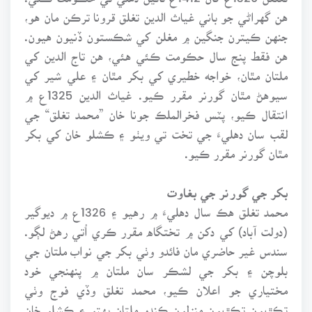
هن گهراڻي جو باني غياث الدين تغلق قرونا ترڪن مان هو،
جنهن ڪيترن جنگين ۾ مغلن کي شڪستون ڏنيون هيون.
هن فقط پنج سال حڪومت ڪئي هئي، هن تاج الدين کي
ملتان مٿان، خواجه خطيري کي بکر مٿان ۽ علي شير کي
سيوهڻ مٿان گورنر مقرر ڪيو. غياث الدين 1325ع ۾
انتقال ڪيو، پٽس فخرالملڪ جونا خان ”محمد تغلق“ جي
لقب سان دهليءَ جي تخت تي ويٺو ۽ ڪشلو خان کي بکر
مٿان گورنر مقرر ڪيو.
بکر جي گورنر جي بغاوت
محمد تغلق هڪ سال دهليءَ ۾ رهيو ۽ 1326ع ۾ ديوگير
(دولت آباد) کي دکن ۾ تختگاه مقرر ڪري اُتي رهڻ لڳو.
سندس غير حاضري مان فائدو وٺي بکر جي نواب ملتان جي
بلوچن ۽ بکر جي لشڪر سان ملتان ۾ پنهنجي خود
مختياري جو اعلان ڪيو، محمد تغلق وڏي فوج وٺي
تڪڙيون تڪڙيون منزلون ڪندو ملتان پهتو ۽ ڪشلو خان