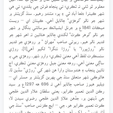
معلوم ٿو ٿئي تہ ٽڪريءَ تي پنجاه فوٽن جي بلنديءَ تي هي
شهر ڪيترا دفعا آباد ٿي ۽ پوءِ مٽندو رهيو. سنڌ گزيٽئر ۾
شهر جو نالو ”لوهڙي“ ڄاڻايل آهي. ڪپتان اي – ويسٽ
ميڪاٽ 1841ع ۾ جرنل ايشياٽڪ سوسائٽي بنگال ۾ شهر
جو نالو ”لوهر ڪوٽ“ لکندي ڄاڻايو هئائين تہ اهو شهر جو
قديم نالو هيو. ريوٽي صاحب ”مهراڻ “ ۾ روهڙي جو قديم
نالو ”روڙپورا“ يا ”روڙا ننگرا“ لکيو آهي[1]. روڙي
سنسڪرت لفظ آهي معنيٰ ٽڪريءَ وارو شهر. روهڙي جي بہ
ساڳي معنيٰ آهي. روهه معنيٰ جبل روهڙي معنيٰ ٽڪري. اڄ
تائين پنجاب ۽ هندوستان وارا هن شهر کي ”روڙي“ سڏين ٿا.
هاڻوڪي شهر متعلق سنڌ جي پهرين گزيٽئر ۾ مسٽر اي –
ڊبليو هيوز صاحب ڄاڻايو آهي تہ 696 هه 1297ع ۾ سيد
رڪن الدين تعمير ڪرايو. يعني سلطان علاو الدين خلجي
جي ڏينهن ۾، جڏهن علاؤ الدين خلجي رضوي سيدن لاءِ
ڪوٽ تعمير ڪرايو هو. جي – ايڇ ڪزنس صاحب ”سنڌ جي
آثار قديمہ“ ۾ لکيو آهي تہ هي شهر مخدوم رڪن الدين بن