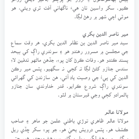
ڪيو. سکر واسين تان هيءَ ناگهاني آفت ٽري ويئي، هو
موٽي اچي شهر ۾ رهڻ لڳا.
مير ناصر الدين بکري
سيد مير ناصر الدين بن نظام الدين بکري، هر وقت سماع
جي مجلسن ۾ مسرور رهندو هو ۽ سوندري راڳ کي بيحد
پسند ڪندو هو. وفات ڪرڻ کان پوءِ، جڏهن ماڻهو تدفين لاءِ
سندس جنازو کڻڻ لڳا تہ کڄي نہ سگهيو. پٽس مير رڪن
الدين کي پيءُ جي وصيت ياد آئي، هن سازندن کي گهرائي
سوندري راڳ شروع ڪرايو. قدر خداوندي سان جنازو
پاڻمرادو کڄي وڃي قبرستان ۾ لٿو.
مولانا عالم
مولانا عالم ظاهري توڙي باطني علمن جو ماهر ۽ صاحب
ڪشف هو. پٽس درويش يحيٰ هو، جو پوءِ سکر ڇڏي ريل
پرڳڻي ۾ رهڻ لڳو. ريل پرڳڻو سيوهڻ ويجهو هو، جتي