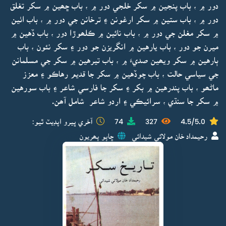
دور ۾ ، باب پنجين ۾ سکر خلجي دور ۾ ، باب ڇھين ۾ سکر تغلق
دور ۾ ، باب ستين ۾ سکر ارغونن ۽ ترخانن جي دور ۾ ، باب اٺين
۾ سکر مغلن جي دور ۾ ، باب نائين ۾ ڪلھوڙا دور ، باب ڏهين ۾
ميرن جو دور ، باب يارهين ۾ انگريزن جو دور ۽ سکر نئون ، باب
ٻارهين ۾ سکر ويھين صديءَ ۾ ، باب تيرهين ۾ سکر جي مسلمانن
جي سياسي حالت ، باب چوڏهين ۾ سکر جا قديم رهاڪو ۽ معزز
ماڻھو ، باب پندرهين ۾ بکر ۽ سکر جا فارسي شاعر ۽ باب سورهين
۾ سکر جا سنڌي ، سرائيڪي ۽ اردو شاعر شامل آھن.
4.5/5.0
327
74
آخري ڀيرو اپڊيٽ ٿيو:
رحيمداد خان مولائي شيدائي
ڇاپو پھريون