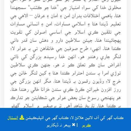
مخلوق خدا کي سواءِ امتياز جي ”خدا جو ڪٽنب“ سمجهندا
هئا، باهمي اختلافات بدران امن ۽ امان ۽ عرفان – الاهي جي
تعليم ڏيندا هئا ۽ اسلامي مساوات، امن ۽ انساني مساوات
جي تلقين ڪري اسلام جي اساسي اصولن کي تقويت
پهچائيندا هئا. جيئن سلاطين دارو و دهش سان قدر داني
ڪندا هئا. انهيءَ طرح صوفين جي خانقاهن تي بہ عوام لاءِ
لنگر جاري رهندو هو. انهن خدا رسيده بزرگن کي ذاتي
اغراض سان ڪو تعلق ڪو نہ هو، جنهن ڪري سلاطين
توڙي امرا بہ سندن احترام ڪندا هئا ۽ کين لنگر خانن جي
خرچ لاءِ وڏيون رقمون بہ ڏيندا هئا، مگر انهن بزرگن جي
روز افزون خيراتن ڪرڻ ڪري سندن خزانا خالي رهندا هئا.
هو پنهنجي رسوخ سان بعض عوام جي شڪايتن جو تدارڪ
بہ ڪندا هئا. تاريخ شاهد آهي تہ برصغير ۾ اسلام گهڻو
ڪري صوفين درويشن جي ڪوششن سان پکڙيو. بادشاهه
ڪتاب گهر کي آف لائين ھلائڻ لاءِ ڪتاب گهر جي ائپليڪيشن
انسٽال
ترار جي زور تي عوام تي حڪومت هلائيندا هئا ۽ صوفي
ڪريو
| ✖ ٻيھر نہ ڏيکاريو
درويش روحانيت وسيلي عوام جي دلين تي حڪومت