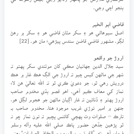
ٻنجو اچي وڃي.
قاضي ابو الخير
اصل سيوهاڻي هو ۽ سکر مٿان قاضي هو ۽ سکر ۾ رهڻ
لڳو. مشهور قاضي قاضن سندس پيڙهيءَ مان هو. [22]
اروڙ جو واقعو
سيد جلال الدين جهانيان مڪي کان موٽندي سکر پهتو تہ
شهر جي ماڻهن کيس چيو تہ اروڙ جي الڳ هڪ غار ۾ هڪ
درويش رهي ٿو، جو دعويٰ ڪري ٿو تہ الله تعاليٰ هن لاءِ
نماز کي معاف ڪيو آهي. اهو قصو ٻڌي مخدوم صاحب
اروڙ پهتو ۽ ڏٺائين تہ غار اڳيان ماڻهن جو هجوم لڳل هو،
جنهن ۾ امير توڙي غريب موجود هئا. مخدوم صاحب بہ
تارڪ – صلوات وٽ پهچي کائنس پڇيو تہ تون نماز ڇو نہ
ٿو پڙهين جڏهن حضور پاڪ صلي الله عليه وآله وسلم
فرمايو آهي ته، ”الفرق بين المومن و الڪافر الصلوات“ يعني