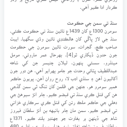
ڪردار ادا ڪيو آهي.
سنڌ تي سمن جي حڪومت
سومرن 1300ع کان 1439ع تائين سنڌ تي حڪومت ڪئي.
سنڌ جي لاڙ ڀاڱي کان هالڪنڊي تائين وڌي سگهيا. ايبٽ
صاحب ڪڇ، گجرات، سورت تائين سومرن جي حڪومت
جون حدون ڏيکاري ٿو[4]. بهرحال عمر ماروئي، مومل
مينڌرو، سسئي پنهون، ليلان چنيسر جن کي شاهه
عبداللطيف ڀٽائي وحدت جو جامو پهرايو آهي، هن دور جون
آکاڻيون آهن ۽ سنڌي ادب لاءِ روح روان آهن. پويون حاڪم
همير سومرو هو، جنهن جي ظلمن کان تنگ ٿي سمن گڏجي
هن کي قتل ڪري سنڌ تي قبضو ڪيو. ڄام انڙ سيوهڻ جي
دهلي جي حاڪم ملڪ رتن کي قتل ڪري سرڪاري خزاني
تي قبضو ڪيو. سمن مان ڄام بانيهه بن اُنڙ سلطان فيروز
شاه جي ڏينهن ۾ بغاوت جو جهنڊو بلند ڪيو. 1371ع
سلطان فيروز شاهه تغلق نوي هزار سوار ۽ پيادا ۽ 480