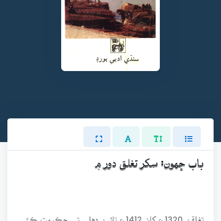
باب ڇهون: سکر تغلق دور ۾
تغلقن 1320ع کان 1412ع تائين دهلي تي حڪومت ڪئي.