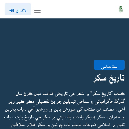
لاگ ان
سنڌ شناسي
تاريخ سکر
ڪتاب ”تاريخ سکر“ ۾ شھر جي تاريخي قدامت بيان ڪرڻ سان
گڏوگڏ جاگرافيائي ۽ سماجي تبديلين جو پڻ تفصيلي ذڪر ڪيو ويو
آهي . مصنف هن ڪتاب کي سورهن بابن ۾ ورهايو آهي . باب پھرين
۾ مھراڻ ، سکر ۽ بکر بابت ، باب ٻئي ۾ سکر جي تاريخ بابت ، باب
ٽئين ۾ اسلامي فتوحات بابت، باب چوٿين ۾ سکر غلام سلاطين