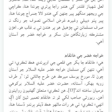
لعل شهباز قلندر کي هندو راجا ڀرتري چوندا هئا، ڪراچي
جي ويجهو منگهو پير جنهن کي هندو لالا جسراج چوندا هئا،
پير پٺو ديبلي وغيره غرض اسلامي تصوف جو رنگ نہ
صرف مسلمانن تي چڙهيل هو پر هندن تي بہ غالب هو. اهڙن
مشترڪه زيارتگاهن مان سکر ۾ خواجه خضر جو آستان
آهي.
خواجه خضر جي خانقاه
هيءَ خانقاه جا بکر جي قلعي جي اوڀرندي هڪ ٽڪريءَ تي
آهي، تنهن کي مسلمان خواجه خضر عليه السلام جو آستان
چون ٿا. مورخ يوسف ميرڪ هن طرح ڄاڻائي ٿو: ”و طرف
رويه بهکر، آستانهء حضرت خضر عليه السلام برکوهي
درميان ساخته اند“[17]. هن ٽڪريءَ متعلق گهڻيون روايتون
آهن. ريورٽي صاحب لکي ٿو تہ خانقاه تعمير ٿيڻ کان اڳ
انهيءَ ٽڪريءَ تي هر رات ماڻهو هڪ ڏيئو ٻرندو ڏسندا هئا،
جڏهن ٻيڙيءَ ذريعي اتي پهچندا هئا تہ ڏيئو غائب ٿي ويندو