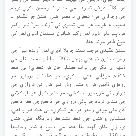
هو [18]. غرض تصوف جي مشترڪ رجحان ڪري درياه
جي وچواري هيءَ ٽڪري بہ معمو هئي. هندن جو عقيدو تہ
عجيب ۽ غريب هو. هنن ٽڪري تي ”زنده پير“ نالو رکيو
هو. ٻيو نالو اڏيرو لعل رکيو هئائون. مسلمان اڏيري لعل کي
شيخ طاهر چوندا هئا.
سندن عقيدي موجب سمنڊ جا پلا اُڏيري لعل ”زنده پير“ جي
زيارت ڪرڻ لاءِ هتي پهچن ٿا[19]. سلطان محمد تغلق جي
ڏينهن ۾ بکر جي نواب ڪشلو خان هن ٽڪريءَ تي هڪ
خانقاه جوڙائي هئي. ٽڪريءَ جو عاليشان دروازو جو
روهڙي ڏانهن هو ۽ مٿس وڏو قبو هو، هن دروازي جي
ديوارن تي خوبصورت ڪاشيءَ جو ڪم ڪيل هو. آبڪلاني
جي مند ۾ درياه جو پاڻي دروازي جي ڏاڪڻ جي ڪن ڏاڪن
کان مٿي چڙهي ويندو هو. هن ٽڪريءَ تي هڪ غار بہ آهي.
مسلمانن ۽ هندن جي هڪ مشترڪ زيارتگاه هئي. هندن
دروازي مٿان گهنڊ ٻڌا هئا، جي صبح ۽ شام وڄائيندا
هئا[20]. ابن بطوطا بہ هيءَ خانقاه ڏٺي هئي. سکر جي