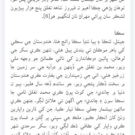
توهان پڙهي چڪا آهيو تہ فيروز شاهه تغلق پنج هزار ٻيڙيون
لشڪر سان ڀرائي مهراڻ تان لنگهيو هو[6].
سڪا
جيتل، ٽنڪا ۽ ٻيا ننڍا سڪا رائج هئا. هندوستان جي سڪي
کي ٻاهر موڪلڻ تي بندش پيل هئي، تنهن ڪري سکر جي
لوهاڻن، ڀاٽين دوڪاندارن کي ناڻي ڪمائڻ جو وجهه ملي
ويو، محمد بن تغلق جي ڏينهن ۾ دوآبه جي سر زمين جا
زرخيز هئي، اتي جي زميندارن جي بغاوت ڪري هندوستان
۾ سخت ڏڪار پئجي ويو، جو سانده ڏهه سال هليو، ٻيو تہ
دنيا ۾ چانديءَ جي کوٽ پوڻ ڪري محمد تغلق ٽامي جا
سڪا سون ۽ چانديءَ جي اگهن تي هلائڻ لڳو، جنهن ڪري
ماڻهن بيشمار جعلي سڪا تيار ڪيا، جن کي ڌارين واپارين
وٺڻ کان انڪار ڪيو، ملڪ جي سڀني پر ڳڻن ۾ فساد پوڻ
ڪري واپار کي ڪافي ڌڪ لڳي ويو، سکر سرحدي شهر
هئڻ ڪري مٿين قسمن جي آفتن کان آزاد هو، علاؤ الدين