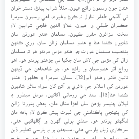
هندن جون رسمون رائج هيون. مثلاً شراب پيئڻ، دستر خوان
تي گڏجي طعام تناول نہ ڪرڻ وغيره. اهي رسمون سومرا
حڪمران طبقي ۾ هيون. علاؤ الدين خلجي شرابين لاءِ
سخت سزائون مقرر ڪيون. مسلمان هندو عورتن سان
شاديون ڪندا هئا ۽ هندو مسلمان زالن سان. وري ڪنهن
بدنصيب مسلمان عورت جو هندو مڙس مرندو هو تہ مسلمان
زال کي مڙس جي لاش سان چکيا تي چڙهڻو پوندو هو. اهو
رواج اتر هندوستان ۾ رائج هو، جو شاهجاهن جي ڏينهن
تائين قائم رهندو آيو[12]. سمان، سومرا ۽ ڪلهوڙا هندو
عورتن کي اسلام جي دائري ۾ آڻڻ کان سواءِ ساڻن شاديون
ڪندا هئا[13]. سنڌ جي روماني آکاڻين، مومل مينڌرو ۽
ليلان چنيسر پڙهڻ سان اهڙا مثال ملن. بعض پتورتا زالن
کي پنهنجي پاڪدامني جي ثبوت پيش ڪرڻ لاءِ باهه مان
لنگهڻو پوندو هو. سنڌي ٻولي گهرن ۾ ڳالهائبي هئي.
سرڪاري زبان پارسي هئي. مسجدن ۾ بہ پارسي تعليم ڏيڻ
جو رواج هو. اهي مسجدون مدرسا هئا، جن جو خرچ