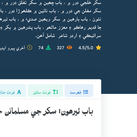
سکر خلجي دور ۾ ، باب ڇھين ۾ سکر تغلق دور ۾ ، ب
سکر مغلن جي دور ۾ ، باب نائين ۾ ڪلھوڙا دور ، با
نئون ، باب ٻارهين ۾ سکر ويھين صديءَ ۾ ، باب تي
جا قديم رهاڪو ۽ معزز ماڻھو ، باب پندرهين ۾ بکر 
سرائيڪي ۽ اردو شاعر شامل آھن.
4.5/5.0
327
74
آخري ڀيرو اپڊي
فھرست
فونٽ سائيز
فونٽ مٽاي
باب تيرھون: سکر جي مسلمانن 