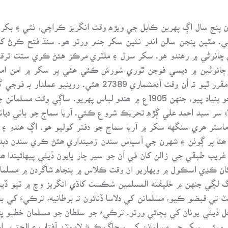
انوڻي 1845 تائين قائم ھئي. مٿين پنجن سالن اندر نئين سکر جنم ورتو ھو. سنڌ 
1883ع ۾ جڏھن سکر، ضلعي جو ھيڊ ڪوارٽر مقرر ٿيو تہ اُن وقت
ڪرنل ھو. 1885ع ۾ انڊين نيشنل ڪانگريس جو بنياد پيو، جنهن 1905ع ۾ ھندو 
اج تحريڪ زور وٺندي وئي. 1888ع ۾ ماستر ھري سنگهه سکر ۾ آريا سماج جو دفتر کوليو ھو.
 ھئا پر ڳوٺن ۽ شهرن جي آسپاس سندن زمينداري ھئڻ ڪري سندن دٻدٻو 
يب طبقي جي زالن کان في اَن جو سير چار پايون ڏيئي پيهائيندا ھئ
 ڪڍي اسڪول ۾ ويهاريو ان وقت ڪلاس ۾ پنجاه شاگردن ۾ مسلمانن
ي جنگ لڳي جنهن ۾ خليفته المسلمين شڪست کاڌي انگريز وچ ۾ ٽپو ڏ
ئي يونان کي بچائي ورتو. ترڪيءَ جو سلطان جو مسلمان خطبو پڙھند
 ويئي. سکر جي مسلمانن کي سجاڳ ڪرڻ لاءِ وٽن آفتاب ۽ الحق ٻہ اخ