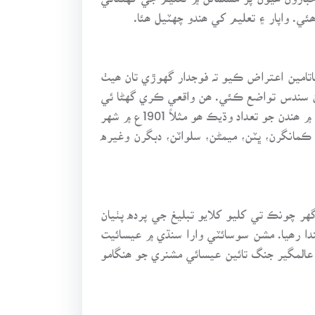
ماتامين اعتراض ڪيو تہ فوجدار گهوڙي تان ھيٺ
سان سندس تواضع ڪئي. ھن واقعي ڪري گهڻا ئي
مسلمان گرفتار ٿي ويا. جن ۾ ڪي وڏا ماڻهو بہ ھئا. ھن فساد کان پوءِ ستت ھندو مسلم تعلقات سڌري ويا توڙي جو شهر ۾ ھندن جو تعداد وڌيڪ ھو مثلاً 1901ع ۾ شهر
ا. مثلاً ڪمانگرن، ڀٽن، ميمڻن، سلواٽن، دبگرن وغيره
چونڪ تي کليو کلايو تبليغ جي پرده پٺيان
دا رھيا. مشن سوسائٽي وارا سنڌي ۾ عيسائيت
عالمگير جنگ تائين عيسائي مشنري جو ھنگامو