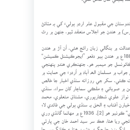
ستان جي مقبول عام اردو ٻوليءَ کي بہ مٽائڻ
ر صدارت ڪاشي (بنارس) ۾ ھندن جو اجلاس منعقد ٿيو، جنهن ۾ رٿ
ت ۾ بنگالي زبان رائج ھئي. اُن آڙ ۾ ھندن
بهار ۾ بهاري (پوربي) ٻولي ۽ خط جاري ڪرائڻ ۾ ڪاميابي حاصل ڪئي،مٿئين تحريڪ جو پنجاب تي بہ اثر پيو. 1882ع ۾ ھندن ٻيو دفعو ”ايجوڪيشنل ڪميشن“
ڪائونسل جو ميمبر ھو. جنهنڪري ھندو پنهنجي
جنهن جي جواب ۾ مسلمان الھہ آباد ۾ اُردوءَ جي حمايت ۾
ت ڪئي. سکر جي روزانه سنڌي اخبار جا خالص
 ۾ ”سنڌ سڀا“ رسالو جاري ٿيو، جنهن ۾ صوبائي ۽ ملڪي سماچار کان سواءِ، سنڌي
لي نواز علوي شڪارپوري، مشتاق متعلوي، محمد
بارن آفتاب ۽ الحق بہ سنڌي ٻولي جي فائدي لاءِ
چڱي محنت ڪئي. آفتاب جو ايڊيٽر جناب شمس الدين ”بلبل“ تہ پنهنجي شعر ۽ سخن جي ڪري سنڌ جو ”اڪبر الھہ آبادي“ ڪوٺبو ھو [2]. 1936ع ۾ مهاتما گانڌي وري
18ع کان پوءِ مسلمان ٻن گروهن ۾ ورھائجي ويا ھئا، ھڪ سر سيد احمد خان جي پارٽي
ڪي انگريزن جا جگري دشمن ھئا ۽ ڪانگريس جا