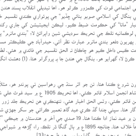
 اجتماعي قوت کي ڪمزور ڪرڻو ھو. اھا تبديلي انقلاب پسند ھندن لا
رقي بنگال کي اسلامي صوبو بنائي ڇڏيو“ جي پوئواري ڪندي تقسيم 
خبار ”ماتا“ کي حڪومت ضبط ڪيو، ليڪن ايجيٽيشن کي جاري رکندي 
لوڪمانيه تلڪ جي تحريڪ سوديشي شين واپرائڻ لاءِ ”بندي ماترم“ پن
ريون دفعو بندي ماترم عبارت نظر آئي. حيدرآباد جي ڪليڪٽر مسٽ
حت ڪيس داخل ڪيو ھو ڇاڪاڻ تہ الحق تقسيم جي فائدي ۾ ھئي. لطف
ال جي ھندن جا ٻہ پروگرام ھئا، (1) دھشت انگيزي، (2) ولايتي مال جو بائڪاٽ.
ن قائم ڪئي، وٽس الحق اخبار ھئي، تنهنڪري ھن تحريڪ جلد زور ورت
گار ھئا. سڀني چندا گڏ ڪري عيد گاه تعمير ڪرائي جو سکر جهڙي ش
مسلمان مسجد منزلگاه واري ميدان ۽ ٻين مسجدن ۾ عيد نماز ادا ڪندا ھئا
جيڪي سلوڪ ڳائبا ھئا سي مسلمانن جي صريحاً خلاف ھئا. چنانچه 1895ع ۾ ٻال
ڪئي ۽ ڀڄن جيڪي ڳايا ويا سي ھن طرح ھئا[3].