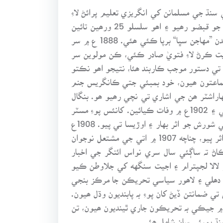
سنڌ جي مسلمانن کي انگريزي تعليم پرائڻ لاءِ
دعوت ڏني. 1889ع ۾ خان بهادر حسن علي ”معاون“ اخبار جاري ڪئي. انڊين نيشنل ڪانگريس تي جاه پرست گروه جو قبضو رھيو ۽ اھو سلسلو 25 ورھين تائين
جاري رھيو. ڪانگريس کان اڳ 1876ع ۾ بنگال ۾ ”انڊين ايسوسئيشن“ قائم ٿي چڪي هئي، 1884ع ۾ مدراس ۾ ھندن ”مهاجن سڀا“ برپا ڪئي ھئي. 1888 ع ۾ سر
يت ڪرڻ لاءِ فتويٰ صادر ڪئي، ڪن مولوين سر
تي دستور موجب ڪاربند ھئا، نتيجو اھو نڪتو
منظم جماعتون ھيون، خود بمبئي جتي ڪانگريس جنم
راشٽر ھن جي اشاري تي نچي رھيو ھو. بنگال
۾ نريندر ناٿ دت جو بعد ۾ سوامي وويڪانند جي نالي سان مشهور ٿيو، بنگالين کي حريت ۽ استقلال جي دعوت ڏني ۽ 1902ع ۾ وفات ڪيائين. کانئس پوءِ مسٽر
برندرا ۽ سندس ڀاءُ اربندا گهوش مٿئين تحريڪ کي زور وٺرائڻ لڳا. 1905ع ۾ تقسيم بنگال جي اعلان کان پوءِ بنگالي شورش جو اثر بهار ۽ اوڙيسا تي پيو. 1908ع
۾ آسام ۾ خفيه ھٿيار پهچڻ لڳا، اھڙو ثبوت برما سازش وارن مقدمن مان پيو، سي ـ پي تي بہ شيوا جي تحريڪ جو اثر پيو، چناچه 1907 ۾ اتي جي مشتعل نوجوان
ڻ تہ ساڳئي سال سري نواس ائنگر جي اخبار
ڪئي ويئي، پنجاب ۾ آزادي جي نوعيت ٻيءَ طرح ھئي، پر ٻين صوبن کان گهٽ ڪو نہ ھئي، 1907ع ۾ لالا لجپترام ۽ اجيت سنگهه کي جلاوطن ڪيو
، ناگپور، دھلي ۽ لاھور سياسي تحريڪن جا مرڪز بنجي
و ۽ ڪيترين تي ضمانتن ڏيڻ کان پوءِ بہ پابنديون وڌل ھيون.
تان ۾ جيڪي بہ تحريڪون جاري ٿينديون ھيون، تن
نڌ بمبئي سان شامل ھئي.