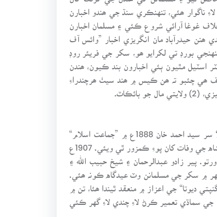
ءِ ناگوار ھئي، تنهنڪري سنڌ جي ھندو اخبارن
خلاف غوغا آرائي شروع ڪئي ۽ مسلمان اخبارن
ھنن حيدرآباد مان انگريزي اخبار ”وائس آف
هنجي بورڊ تي لکرايو ھو، سکر جي فريئر روڊ
ر اسٽيل مٿيون ٻئي اخبارون بند ڪيون، ھندن
 ھي چئبو تہ ھن ڪيس ۾ ھند سيٺ ھرچندراءِ
ھندوستان ۾ جيڪي بہ ھندو ۽ مسلمان تحريڪون شروع ڪندا ھئا، تن جو اثر سنڌ جي رھواسين تي پوندو ھو، مثلاََ سر سيد احمد خان 1888ع ۾ ”جماعت اسلام“
تحريڪ جو پايو وڌو 1898ع ۾ سيد غوث علي شاه انجمن اسلام قائم ڪئي، اھا تحريڪ 1905 ع ۾ سيد غوث علي شاه جي وفات کان پوءِ ڪمزور ٿي ويئي. 1907ع
و. پير زادو عبدالرحمان ۽ شيخ حبيب الله ۽
هر ۾ سکر جي مسلمانن وٽ عيدگاه ڪونہ ھئي.
. 19 صدي جي آخر ۾ ھندستان ۾ جيڪي ”گنپتي ديوتا“ جي اعزاز ۾ منعقد ٿيندا ھئا، تن ۾
 گنگا ڌر تلڪ، راءِ ڳڙهه ۾ شيواجي جي سماڌي تعمير ڪرڻ لاءِ چندي لاءِ گهر ڪئي