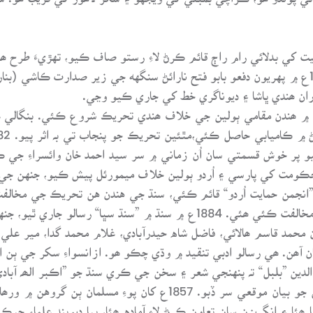
ي بدلائي رام راڄ قائم ڪرڻ لاءِ رستو صاف ڪيو، تهڙيءَ طرح ھندو
لاءِ زبان جي مسئلي کي کڙو ڪيائون، سال 1867ع ۾ پهريون دفعو بابو فتح نارائڻ سنگهه جي زي
ران ھندي ڀاشا ۽ ديوناگري خط کي جاري ڪيو وڃي.
۾ ھندن مقامي ٻولين جي خلاف ھندي تحريڪ شروع ڪئي. بنگالي عدال
و پر خوش قسمتي سان اُن زماني ۾ سر سيد احمد خان وائسراءِ جي 
ہ ٿي سگهيا، 1898ع ۾ ھندن حڪومت کي پارسي ۽ اُردو ٻولين خلاف ميمورئل پيش ڪيو، 
نجمن حمايت اُردو“ قائم ڪئي، سنڌ جي هندن هن تحريڪ جي مخالف
ڪانگريسي ھئي ان جي ايڊيٽر ويرومل بيگراج مخالفت ڪئي ھئي. 1884ع ۾ سنڌ
ان محمد قاسم ھالائي، فاضل شاه حيدرآبادي، غلام محمد گدا، مير ع
ان آھن. ھي رسالو ادبي تنقيد ۾ وڌي چڪو ھو. ازانسواءِ سکر جي ٻن اخ
اردو جي خلاف تحريڪ شروع ڪئي ھئي جنهن جو بيان موقعي سر ڏبو. 57
ا ۽ انگريزن سان تعاون ڪرڻ لاءِ آماده ھئا، ٻيا ديوبند علماء جي