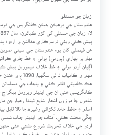
زبان جو مسئلو
ھندوستان جي برھمڻن جيئن ڪانگريس جي قوميت ک
پيش ڪئي ويئي تہ سرڪاري عدالتن ۾ اردوءَ بد
ھن فيصلي کان پوءِ ھندوستان جي سڀني صوبن 
اڳيان اُردو ٻولي ۽ خط خلاف ميموريل پيش ڪي
مهم ۾ ڪامياب ن
ھڪ ڪاميٽي قائم ڪئي ۽ پنجاب جي مسلمانن ”ا
شاعرن جا موزون اشعار شايع ٿيندا رھيا، جن م
اسلم ۽ حافظ حامد ٽکڙائي وغيره جا نالا قابل بي
جنهن ۾ مسلمان ھندن جي خوف ڪري شامل ٿيا ھئ