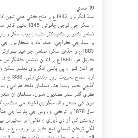
19 صدي
۽ سکر جي فوجي ڇ
آريا سم
گڏجي حصو وٺندا ھئا. مسلمان ملڪ ھارائي ويٺا
ڪري گذر سفر ڪنديون ھيون. مسلمان ان ھندو غر
مون کي جڏھن والد سڳوري آخوند جي مڪتب کان
سال 1878 ۾ ترڪي ۽ روس جي پلونيا ج
لڳي ترڪن ٿيسلي فتح ڪيو پر يورپ وچ ۾ دخل ڏي
الشريفين جي حالت ڏينهون ڏينهن ڪمزور ٿيندي