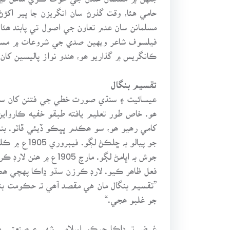
حامي هئا، وقت گذرڻ سان انگريزن جا پير اکڙ
مسلمانن سان عدم تعاون جي اصول تي پابند ھئ
فيلسوف شاعر ويهين صدي جي شروعات ۾ مسلما
ڪانگريس ۾ گذاريو ھو، ھندو نواز پاليسين ک
تقسيم بنگال
ھو. خاص طور تعليم يافته طبقو خفيه ڪارواين
کامي رھيو ھو، سو ھڪدم ڀڀڪو ڏيئي ڦاٽو. ب
جو پيالو ب
جوش بہ اڀامڻ لڳو. م
فعل ظاھر ڪيو. لارڊ ڪرزن سڌو ڍاڪا پهچي ھڪ
”تقسيم بنگال مان هي مقصد آھي تہ حڪومت بن
جو غلبو ھجي.“