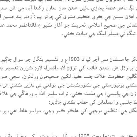
ڻ لڳا تاھم علماءُ پڇاڙي تائين ھندن سان تعاون رکندا آيا. جي 
ا، اھڙن سببن جي ڪري حڪيم مشرق کي چوڻو پيو:”زديو بند حسين ا
نن جي صحيح اسلامي تحريڪ جو آغاز ڪيو ۽ قائداعظم محمد علي
ان تنگ ٿي مسلم ليگ جي قيادت ڪئي.
عيسائيت ۽ سنڌي صورت خطي جي فتنن کان سکر جا مسلمان مس آجو ٿي
 ۾ رڌل ھو. سندن طاقت کي ٽوڙڻ لاءِ وائسراءِ لارڊ ڪرزن تقسيم 
نگالين حڪومت خلاف جلسا ڪيا، لکين صحيحون ورتائون، سڄي صوبي
ہ ڇلڪڻ لڳو. فيبروري 1905ع ۾ ڪلڪتي يونيورسٽي جي ڪنووڪيشن جي موقعي تي تقرير 
ارچ 1905ع ۾ ھنن لارڊ ڪرزن جي پاليسيءَ جي مذمت ڪئي، نواب سليم الله بہ ورھاڱ
 جلسي ۾ مسلمانن کي خطاب ڪندي ڄاڻايو:
گال جي انتظامي ٻوجهي کي ھلڪو ڪيو وڃي، سراسر غلط آھي، پر ھ
غرض تہ ڍاڪا جيڪو اسلامي شهر ۽ صنعتي مرڪز ھو، تنهنجا بخت 1905