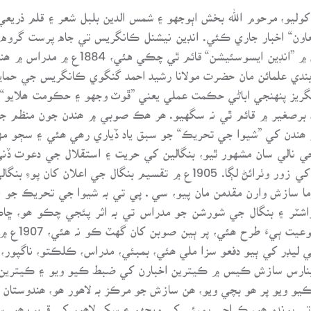
 کوليو، مرحوم الله بخش اٻوجهو ۽ شمس الدين بلبل شعر ۽ قلم ذريعي 
يوبندي علمائن مان حضرت مولانا رشيد احمد گنگوي ڪانگريس جي حما
 انگريز پنهنجي اباڻي حڪمت عملي يعني ”ڦوٽ وجهو ۽ حڪومت ھلايو“ 
ھندوـ مسلم اتحاد برصغير ۾ قائم ٿي نہ سگهيو. ھر ھڪ صوبي ۾ ھندن جون 
 ھندن کي ”شيوا جي تحريڪ“ جو سبق ياد ڏياري رھي ھئي ۽ سڄو مها
اشٽر ۽ بنگال جي شورشن جو مدراس تي بہ اثر پئجي چڪو ھو، ڇاڪا
”انڊيا“ ضبط 
 ڀائي پرمانند انقلابي ليڊر کي ٻيو دفعو سزا ملي ھئي، بمبئي، مدراس، ڪلڪتو
. يو ـ پي ۾ بہ ٺاپر ڪانہ ھئي. 1908ع ۾ بنارس سازش ڪيس ۾ ڪيترين اخبارن کي ضبط ڪيو وي
و ڦٽو ڪيو ويو پر ھو بچي ويو، ھن سازش جو مرڪز بہ لاھور ھو، ھندوس
تي پوندو ھو، ڪراچي بمبئي کي ويجهو ۽ سکر لاھور کي قريب ھو. س