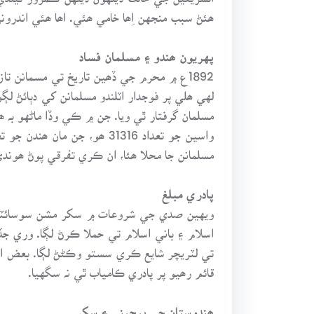
ھئڻ سبب منجهن اِھا خامي ھئي. اھا ھئي اندروني ۽ بيروني 19 صديءَ جي حالت، مسلمانن ۾ عام طرح مايوسي ڇانيل ھئي. واپ
پهريون ھندو ۽ مسلمان فساد
1892ع ۾ محرم جي ڏھين تاريخ تي مسمانن ت
لهي ھلي پر فوجدار اٽلندو مسلمانن کي دٻائڻ
واسين جو تعداد 31316 ھو، ج
مسلمانن جا محلا ھئا، ان ڪري تفرقي پوڻ ھوندي ب
پادري مبلغ
ويهين صدي جي شروعات ۾ سکر مشن سوسائٽي پ
اسلام ۽ باني اسلام تي حملا ڪرڻ لڳا. وري ج
تي لٽريچر شايع ڪري سستو وڪڻڻ لڳا. بعض انگ
قائم رھيو پر پادري ڪامياب ٿي نہ سگهيا.
ھندوستان جي بيچيني ۽ سکر