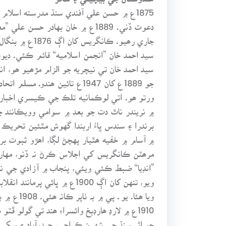
1875ع ۾ حسن علي آفندي سنڌ مدرسته اسلام
سيد احمد خان ”انجمنِ اسلاميه“ قائم ڪئي. د
سيد احمد خان تي نيچريه جو الزام مڙھيو ھو،
جو 1889ع کان 1947ع تائين 
ورتو ھو. اتي لوڪمانيه تلڪ جي ڪيسري اخبار
مرھٽن ڪانگريس کي اجلاس ڪرڻ نہ ڏنو، مهار
ويو، تنهن کان اڳ 1900ع ۾
ويا ھئا
1910ع ۾ لارڊ ھارڊبخ وائسراءِ ھند تي گول
جو اثر سنڌ جي شهرن ڪراچي، حيدرآباد ۽ سکر 