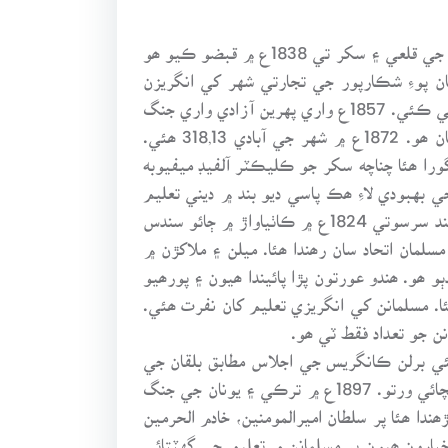
سنڌ انگريزن 1843ع ۾ فتح ڪئي ھئي تنهن کان پنج سال اڳ پهرين ڪابل جي ويڙه وقت انگريز ڪراچي، ٺٽي ۽ بکر جي قلعي ۽ سکر تي 1838ع ۾ قبضو ڪيو ھو
فتح ڪرڻ کان پوءِ شڪارپور جي تجارتي شهر کي انگريزن
ضلعو ڪيو پر ڪليڪٽر ڪپتان پوپ سکر واري ڇانوڻي ۾ رهندو هو. سکر سول ۽ ملٽري مرڪز هئڻ ڪري ستت ترقي ڪئي. 1857ع واري پهرين آزادي واري جنگ
۾ سنڌ جي ڪراچي، حيدرآباد ۽ شڪارپور جي ڇانوڻين ۾ ديسي فوجن ٿوري شورش ڪئي ھئي پر سکر ۾ امن امان ھو. 1872ع ۾ شهر جي آبادي 318,13 ھئي.
 آدمشماري 27389 ھئي. روينيو عملدار بہ فوجي گورا ھئا چناچه سکر جو ڪليڪٽر آلفيڊ ميفيوبه
لباس پهريو. ساڳي وقت مسلمانن جي بهبودي لاءِ ھڪ پاسي ديو بند ۾ ديني تعليم
جو آغاز ٿيو ۽ ٻي پاسي انگريزي تعليم سکڻ لاءِ سر سيد احمد علي ڳڙه تحريڪ شروع ڪئي. آريا سماج جو باني ديانند سرسوتي 1824ع ۾ ڪاٺياواڙ ۾ ڄائو سندس
 اڳ ھندو ۽ مسلمان اتحاد سان رھندا ھئا. ميلن ۽ ملاکڙن ۾
ھو. ھندو عورتون پڙا پائيندا ھيون ۽ پورھيو
ا. مسلمانن کي انگريزي تعليم کان نفرت ھئي.
 جو تعداد فقط ٽي ھو.
يئي برلن ڪانگريس جي اجلاس مطابق بلقان جي
رياستن کي آزادي ڏياري ۽ دلاليءَ ۾ سائپرس ٻيٽ تي قبضو ڪيو، مسلمانن کي دلاسا ڏنائون تہ برطانيه، ترڪيءَ کي بچائي ورتو. 1897ع ۾ ترڪي ۽ يونان جي جنگ
ا ھئا پر سلطان اميرالمومنين، خادم الحرمين
بارون ھيون پر مسلمانن ۾ تعليم جي گهٽتائي