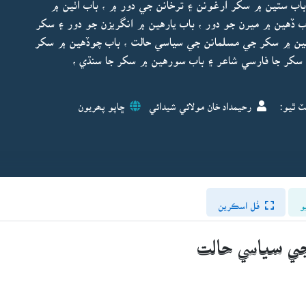
اب ستين ۾ سکر ارغونن ۽ ترخانن جي دور ۾ ، باب اٺين ۾
ب ڏهين ۾ ميرن جو دور ، باب يارهين ۾ انگريزن جو دور ۽ سکر
رهين ۾ سکر جي مسلمانن جي سياسي حالت ، باب چوڏهين ۾ سکر
۽ سکر جا فارسي شاعر ۽ باب سورهين ۾ سکر جا سنڌي ،
ٽ ٿيو:
رحيمداد خان مولائي شيدائي
ڇاپو پھريون
و
فُل اسڪرين
جي سياسي حالت