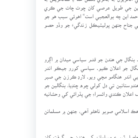
اٺن صدين جي طويل عرصي کان ڇوت ڇات جي ڪري
حمد اين چه بوالعجبي است“ اهوئي سبب هو جو
 جناح جنهن پوليٽيڪل زندگيءَ جو وڏو حصو
ا تہ 1903ع ۾ تقسيم بنگال جو سوال جاڳيو. بنگال جي ھندن جو قدم سياسي ميدان ۾ اڳرو
بنگال جو اعلان ڪيو. سياسي کورو جيڪو اندر
 اندر ھنگامو مچي ويو. لارڊ ڪرزن جي صبر
ڪندي ھن ھندوستانين تي دل کولي ڇوه ڇنڊيا، بنگالين جو
ي جي خلاف اعلان ڪندي وائسراءِ جي پڌرائي کي وحشانيه
ڪ اسلامي صوبو ٺاھڻو آھي، جنهن ۾ مسلمانن
ع ۾ کلي ويا ۽ شهر کي وڃايل مقام حاصل ٿيو ۽ مسلمانن کي ھندن جي گرفت کان