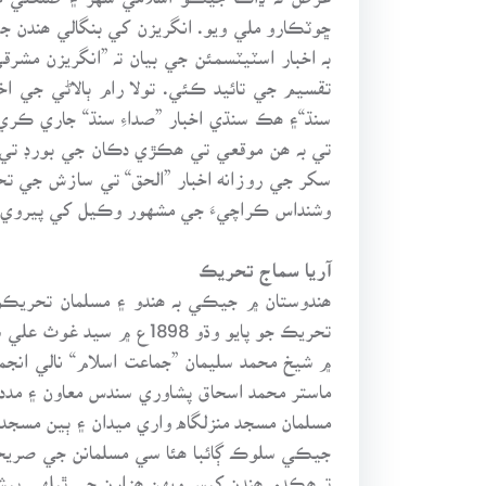
ڇوٽڪارو ملي ويو. انگريزن کي بنگالي ھندن جي
بہ اخبار اسٽيٽسمئن جي بيان تہ ”انگريزن مش
تقسيم جي تائيد ڪئي. تولا رام ٻالاڻي جي ا
سنڌ“۽ ھڪ سنڌي اخبار ”صداءِ سنڌ“ جاري ڪري 
تي بہ ھن موقعي تي ھڪڙي دڪان جي بورڊ تي په
سکر جي روزانه اخبار ”الحق“ تي سازش جي ت
وشنداس ڪراچيءَ جي مشهور وڪيل کي پيروي ڪرڻ لاءِ گهرايو ھو، بنگ
آريا سماج تحريڪ
۾ شيخ محمد سليمان ”جماعت اسلام“ نالي انجم
ماستر محمد اسحاق پشاوري سندس معاون ۽ مدد
تہ ھڪدم ھندن کيس ويهن ھزارن جي ٿيلهي پيش 