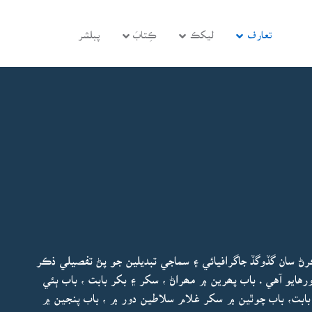
تعارف
ليکڪ
ڪِتابَ
پبلشر
ڻ سان گڏوگڏ جاگرافيائي ۽ سماجي تبديلين جو پڻ تفصيلي ذڪر
يو آهي . باب پھرين ۾ مھراڻ ، سکر ۽ بکر بابت ، باب ٻئي
بابت، باب چوٿين ۾ سکر غلام سلاطين دور ۾ ، باب پنجين ۾