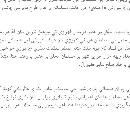
ار ۽ تعليم کي ھندو چهٽيل ھئا.
ازيا ڪڍيا. سکر جو ھندو فوجدار گهوڙي تي چڙهيل تازين سان گڏ ھو. 
 لڳو جنهن تي مسلمانن ھن کي گهوڙي تان ھيٺ ڪيرائي لتن ۽ مڪن 
ن مان ھندن جو تعداد ويهه ھزار ھو پر شهر ۾ مسلمان محلن ۾ ھندو بہ رھندا ھئ
ہ جلد صلح سايو ڪيو[1].
اران عيسائي پادري شهر جي چونڪن خاص ڪري ھاڻوڪي گهنٽا گهر 
ڏھن مسلمان علمائن اعتراض ڪيو تہ پادري پوليس ساڻ ڪري تبليغ ڪن
ريزي ڪتاب مفت ورھائيندا ھئا. اھو لٽريچر بي حد جاذب ھو. پهرين 