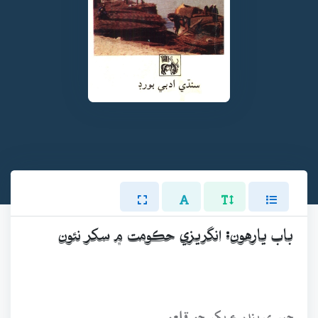
باب يارهون: انگريزي حڪومت ۾ سکر نئون
ڇپر ي بندر ۽ بکر جو قلعو