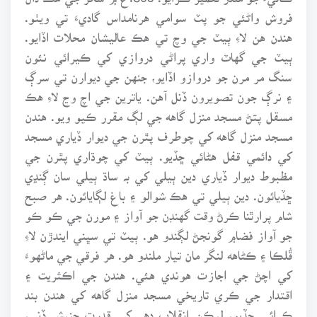
فروش واڻئي جو پٽ سوامي هرنامداس گاديءَ تي ويٺو.
هندن هن لاءِ ٻيٽ جي وچ تي هڪ عاليشان محلات اڏايو.
ٻيٽ جي گهاٽ واري پراڻي دروازي کي ڪيرائي نئون
سنگ مر مرن جو دروازو اڏايو، جنهن جي ديوارن تي سرڳ
۽ نرڳ جون تصويرون ڏنل آهن. ياترين جي اچ وڃ لاءِ هڪ
مسقل پتڻ مسجد منزل گاهه جي لڳ مقرر ڪيو ويو. هندن
مسجد منزل گاهه کي چوطرف پٿرن جي ديوار ڏياري مسجد
کي دائمي قفل هڻائي ڇڏيو. ٻيٽ کي چوڌاري پٿرن جي
مظبوط ديوار ڏياري دين ٻيلي کي بہ ساڌ ٻيلي سان ڳنڍي
ڇڏيائون. دين ٻيلي تي هڪ شوالو ۽ باغ لڳايائون. هر صبح
شام پرارٿنا ڪرڻ وقت گهنڊن جو آواز ۽ مورن جي ڪو ڪو
جو آواز فضا۾ گونجڻ لڳندو هو. ٻيٽ تي سڀني ايندڙن لاءِ
ڦُلڪا ۽ ڪڻاهه لنگر مان تيار ملندو هو. هر فرقي جي ماڻهوءَ
کي اچڻ جي اجازت هوندي هئي. هندن جي اڪثريت ۽
اقتدار جي ڪري تاريخي مسجد منزل گاهه کي هندن بند
ڪرائي ڇڏيو، ليڪن انقلاب دهر کي قدرت جنبش ڏني،