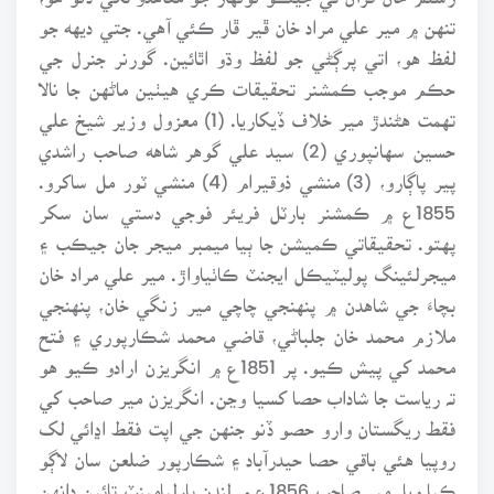
تنهن ۾ مير علي مراد خان ڦير ڦار ڪئي آهي. جتي ديهه جو
لفظ هو، اتي پرڳڻي جو لفظ وڌو اٿائين. گورنر جنرل جي
حڪم موجب ڪمشنر تحقيقات ڪري هيٺين ماڻهن جا نالا
تهمت هڻندڙ مير خلاف ڏيکاريا. (1) معزول وزير شيخ علي
حسين سهانپوري (2) سيد علي گوهر شاهه صاحب راشدي
پير پاڳارو، (3) منشي ذوقيرام (4) منشي ٽور مل ساکرو.
1855ع ۾ ڪمشنر بارٽل فريئر فوجي دستي سان سکر
پهتو. تحقيقاتي ڪميشن جا ٻيا ميمبر ميجر جان جيڪب ۽
ميجرلئينگ پوليٽيڪل ايجنٽ ڪاٺياواڙ. مير علي مراد خان
بچاءَ جي شاهدن ۾ پنهنجي چاچي مير زنگي خان، پنهنجي
ملازم محمد خان جلباڻي، قاضي محمد شڪارپوري ۽ فتح
محمد کي پيش ڪيو. پر 1851ع ۾ انگريزن ارادو ڪيو هو
تہ رياست جا شاداب حصا کسيا وڃن. انگريزن مير صاحب کي
فقط ريگستان وارو حصو ڏنو جنهن جي اپت فقط اڍائي لک
روپيا هئي باقي حصا حيدرآباد ۽ شڪارپور ضلعن سان لاڳو
ڪيا ويا. مير صاحب 1856ع ۾ لنڊن پارليامينٽ تائين دانهن