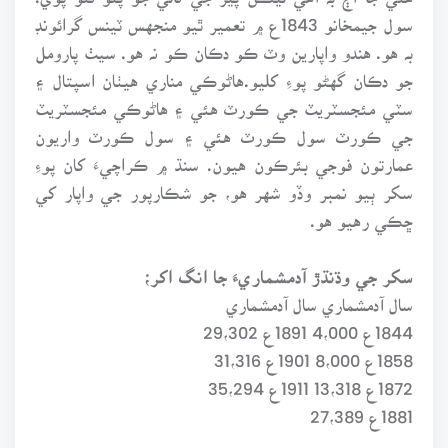
سول جيمخانو 1843ع ۾ تعمير ٿيو منجهس ٽينس گرائونڊ
بہ هو. هندو واپارين وٽ ڪو دڪان ڪو نہ هو. سيٺ پارومل
جو دڪان گهڻو پوءِ کليو.هاڻوڪي مناري هيٺان اسپتال ۽
سٽي مئجسٽريٽ جي ڪورٽ هئي ۽ هاڻوڪي مئجسٽريٽ
جي ڪورٽ سول ڪورٽ هئي ۽ سول ڪورٽ واريون
عمارتون فوجي بئرڪون هيون. سنڌ ۾ ڪراچيءَ کان پوءِ
سکر ٻيو نمبر وڏو شهر هو، جو شڪارپور جي واپار کي
ڇڪي رهيو هو.
سکر جي وڌنڌڙ آدمشماريءَ جا انگ اکر؛
سال آدمشماري سال آدمشماري
1844ع 4،000 1891ع 29،302
1858ع 8،000 1901ع 31،316
1872ع 13،318 1911ع 35،294
1881ع 27،389