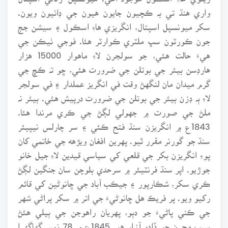
واري هنڌ تي بہ ڪچيون جايون هيون جي ڊاٺيون ويون.
سکر ميونسپل اسپتال، انگريزي هاءِ اسڪول ۽ سيشن جج
جون ڪورٽون سڀ ملٽري ڪوارٽر هئا. فوجي ٺيڪن جي
هيءَ حالت هئي، جو سولجرن لاءِ ماهوار 15000 هزار
هارڊسن بيئر جي بوتلن جي ضرورت هئي، ڇو تہ ڪڇ جي
گرم ميدان مان لنگهڻ وقت في انگريز عملدار ۽ في سولجر
لاءِ ٻہ ڊزن بيئر جي بوتلن جي ضرورت درپيش هئي. بيئر نہ
ملڻ جي صورت ۾ جهولي لڳڻ جي ڪري مرندا هئا.
1843ع ۾ انگريزن سنڌ فتح ڪئي ۽ سر چارلس نيپيئر
سنڌ جو گورنر مقرر ٿيو. پهرين افغان ويڙهه جي خاتمي کان
پوءِ انگريزن بکر جي قلعي کي سياسي قيدين لاءِ جيل خانو
جوڙيو. اپر سنڌ فرنٽيئر ۾ سرحدي بلوچن سان جنگين لڳڻ
ڪري سکر، شڪارپور ۽ جيڪب آباد جي ڇانوڻين کي قائم
رکيو ويو. پر فريڪ هل ڇانوڻيءَ جي اتر ۾ سکر پراڻي شهر
جي ڪني پاڻيءَ جو دٻو، پهريان راهوجن جي ٻيلي هئڻ
سبب مڇرن جو ڏاڍو آزار هو. 1845ع ۾ 78 نمبر گهاگهرا