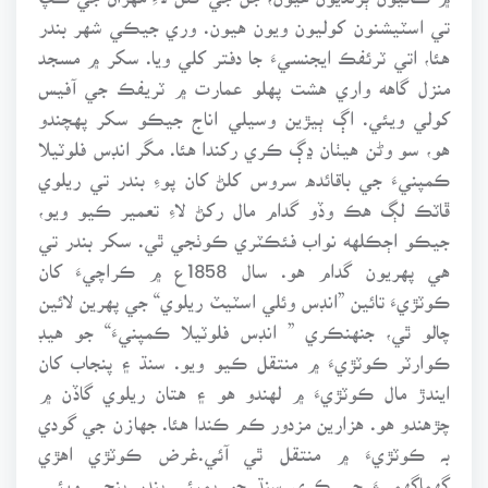
تي اسٽيشنون کوليون ويون هيون. وري جيڪي شهر بندر
هئا، اتي ٽرئفڪ ايجنسيءَ جا دفتر کلي ويا. سکر ۾ مسجد
منزل گاهه واري هشت پهلو عمارت ۾ ٽريفڪ جي آفيس
کولي ويئي. اڳ ٻيڙين وسيلي اناج جيڪو سکر پهچندو
هو، سو وڻن هيٺان ڍڳ ڪري رکندا هئا. مگر انڊس فلوٽيلا
ڪمپنيءَ جي باقائده سروس کلڻ کان پوءِ بندر تي ريلوي
ڦاٽڪ لڳ هڪ وڏو گدام مال رکڻ لاءِ تعمير ڪيو ويو،
جيڪو اڄڪلهه نواب فئڪٽري ڪوٺجي ٿي. سکر بندر تي
هي پهريون گدام هو. سال 1858ع ۾ ڪراچيءَ کان
ڪوٽڙيءَ تائين ”انڊس وئلي اسٽيٽ ريلوي“ جي پهرين لائين
چالو ٿي، جنهنڪري ” انڊس فلوٽيلا ڪمپنيءَ“ جو هيڊ
ڪوارٽر ڪوٽڙيءَ ۾ منتقل ڪيو ويو. سنڌ ۽ پنجاب کان
ايندڙ مال ڪوٽڙيءَ ۾ لهندو هو ۽ هتان ريلوي گاڏن ۾
چڙهندو هو. هزارين مزدور ڪم ڪندا هئا. جهازن جي گودي
بہ ڪوٽڙيءَ ۾ منتقل ٿي آئي.غرض ڪوٽڙي اهڙي
گهماگهميءَ جي ڪري سنڌ جو بمبئي بندر بنجي ويئي.