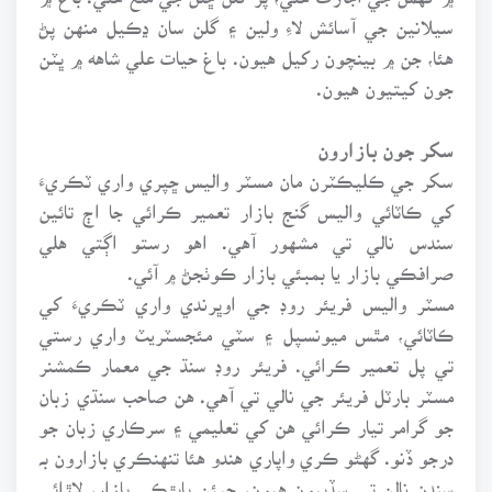
سيلانين جي آسائش لاءِ ولين ۽ گلن سان ڍڪيل منهن پڻ
هئا، جن ۾ بينچون رکيل هيون. باغ حيات علي شاهه ۾ ڀٽن
جون کيتيون هيون.
سکر جون بازارون
سکر جي ڪليڪٽرن مان مسٽر واليس ڇپري واري ٽڪريءَ
کي ڪاٽائي واليس گنج بازار تعمير ڪرائي جا اڄ تائين
سندس نالي تي مشهور آهي. اهو رستو اڳتي هلي
صرافڪي بازار يا بمبئي بازار ڪوٺجڻ ۾ آئي.
مسٽر واليس فريئر روڊ جي اوڀرندي واري ٽڪريءَ کي
ڪاٽائي، مٿس ميونسپل ۽ سٽي مئجسٽريٽ واري رستي
تي پل تعمير ڪرائي. فريئر روڊ سنڌ جي معمار ڪمشنر
مسٽر بارٽل فريئر جي نالي تي آهي. هن صاحب سنڌي زبان
جو گرامر تيار ڪرائي هن کي تعليمي ۽ سرڪاري زبان جو
درجو ڏنو. گهڻو ڪري واپاري هندو هئا تنهنڪري بازارون بہ
سندن نالن تي سڏبيون هيون، جيئن ڀاڀڙڪي بازار، لاڙائي