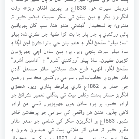
درويش سيرت هو، 1838ع ۾ پهرين افغان ويڙهه وقت
انگريزن بکر ۽ ٻين ٻيٽن تي سکر سميت قبضو ڪيو تہ
ملٽريءَ جا ٺيڪيدار گهڻائي هندو هئا. سڀ کان پهريائين
ٻائي ورکنڊي ٻہ چار پٿر جا بت کڙا ڪيا، جن ڪري شاد ٻيلو
”ساڌ ٻيلو“ سڏجڻ لڳو ۽ هندو بتن جي ياترا ڪرڻ اچڻ لڳا ۽
ساڌ ٻيلو تيرٿ بنجي ويو. پوءِ ٻين ساڌن اچي جهوپڙيون
کڙيون ڪيون. ساڌ ٻيلو ”ورکنڊي آشرم“ ۽ ”اداسين آشرم“
سڏجڻ لڳو. انهيءَ طرح هڪ سيلاني ساڌو مستقل گادي
قائم ڪرڻ ۾ ڪامياب ٿيو، سوامي ورکنڊي هڪ سو ورهين
جي ڄمار ۾ 1862ع ڌاري پرلوڪ پڌاري ويو. هڪڙي
انگريز مسٽر پينڪ وئلس ٻيٽ تي بنگلي تعمير ڪرائڻ جو
ارادو ڪيو، پر پوءِ ساڌن جون جهوپڙيون ڏسي هن ارادو
لاهي ڇڏيو، هندن هن واقعي کي سوامي جو پرڪاشن ظاهر
ڪيو. 1883ع ۾ انگريزن سکر کي ضلعي جو صدر مقام
مقرر ڪيو تہ هندن اثر هلائي ٻيٽ تي عمديون جايون ۽
ڪاليءَ جو مندر تعمير ڪرايو. 1893ع ۾ سکر جي هڪ دال