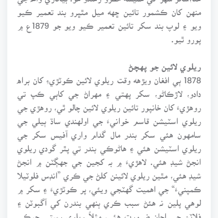
منهن کان ڪشمور تائين ڇهه ميل مٿڀرو بند تعمير ڪيو
ويو ۽ لوپ بند سکر تائين تعمير ڪيو ويو جو 1879ع ۾
پورو ٿيو.
ريلوي لائين جو پهچڻ
1878 ٻي افغان ويڙهه وقت ريلوي لائين ڪوٽڙيءِ کان براه
دادو، لاڙڪاڻو، سکر پهتي ۽ مهراڻ جي کاٻي ڪپ تي
روهڙيءَ کان خانپور تائين ريلوي لائين چالو ٿي، روهڙي جي
ريلوي اسٽيشن قاسم خوانيءَ جي اولهندي ساڌ ٻيلي جي
سامهون هئي سکر بندر مال گدام واري آفيس سکر جي
ريلوي اسٽيشن هئي ۽ هاڻوڪي بندر تي پٿر گودي ريلوي
انجڻ شيڊ هئي. لاهڙيءَ ۾ بہ کجين جي جهڳٽن ۾ انجڻ
شيڊ هئي، مٿين ريلوي لائينن کلڻ جي ڪري ”انڊس فلوٽيلا
ڪمپنيءَ“ جي اهميت گهٽجي ويئي، پر ڪوٽڙيءَ ۽ سکر ۾
لوهي پلين نہ هئڻ سبب ڪري ٻنهي بندرن کي آگبوٽن ۽
فلاٽن جي اڃان ضرورت هئي، مثلاً ريلوي رستي جيڪي