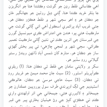
اهي ڪاسائي فقط رڍن جو گوشت وڪڻندا هئا جو انگريزن
جا بٽلر خريد ڪندا هئا. ڳتي ڊبل روٽين جو جهانگير خان
جو دڪان هو ۽ اهو سڄي شهر ۾ فقط هڪڙو دڪان هو.
جتي غريب آباد پرائمري اسڪول آهي اتي ڳائي گوشت جي
مارڪيٽ هئي پوءِ هندن جي اعتراض ڪري ميونسپل گورن
جي قبرستان جي اترين ڪنڊ تي نئين ڳائي مارڪيٽ تعمير
ڪرائي. سڄي شهر ۾ لمجي چاڙهيءَ تي پير بخش گهڙي
ساز جو دڪان هو، مناره کان شمس آباد ڏانهن ويندڙ رستو
گيلاني روڊ سڏبو هو.
سکر ۾ ولايتي سامان جي فقط ٽي دڪان هئا؛ (1) ريلوي
ڪوآپريٽو اسٽور، (2) سيٺ جان محمد ميمڻ جو فريئر روڊ
تي دڪان، (3) سيٺ حاجي موسيٰ جو دڪان، هاڻوڪي
اسٽيڊيم جي لڳ اوڀرندي طرف سول يوروپين عملدارن جو
جيمخانو ۽ لائبرري هئي، جيمخاني جي اتر اولهندي واري
ڪنڊ تي هڪڙي کٻڙ جي وڻ هيٺيان بخاري پير جي قبر
هئي جا اڄ بہ آهي ليڪن پير جي نالي جو پتو نٿو پوي.