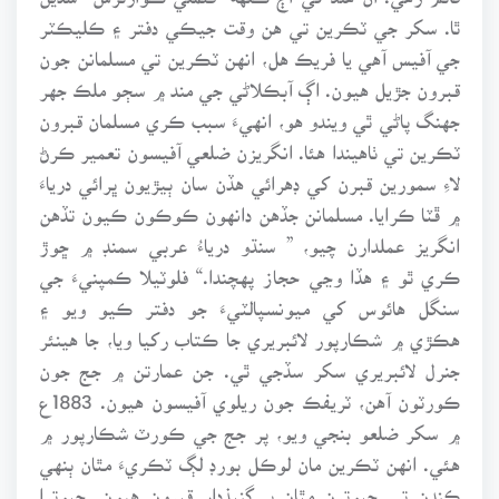
ٿا. سکر جي ٽڪرين تي هن وقت جيڪي دفتر ۽ ڪليڪٽر
جي آفيس آهي يا فريڪ هل، انهن ٽڪرين تي مسلمانن جون
قبرون جڙيل هيون. اڳ آبڪلاڻي جي مند ۾ سڄو ملڪ جهر
جهنگ پاڻي ٿي ويندو هو، انهيءَ سبب ڪري مسلمان قبرون
ٽڪرين تي ٺاهيندا هئا. انگريزن ضلعي آفيسون تعمير ڪرڻ
لاءِ سمورين قبرن کي ڊهرائي هڏن سان ٻيڙيون ڀرائي درياءَ
۾ ڦٽا ڪرايا. مسلمانن جڏهن دانهون ڪوڪون ڪيون تڏهن
انگريز عملدارن چيو، ” سنڌو درياءُ عربي سمنڊ ۾ ڇوڙ
ڪري ٿو ۽ هڏا وڃي حجاز پهچندا.“ فلوٽيلا ڪمپنيءَ جي
سنگل هائوس کي ميونسپالٽيءَ جو دفتر ڪيو ويو ۽
هڪڙي ۾ شڪارپور لائبريري جا ڪتاب رکيا ويا، جا هينئر
جنرل لائبريري سکر سڏجي ٿي. جن عمارتن ۾ جج جون
ڪورٽون آهن، ٽريفڪ جون ريلوي آفيسون هيون. 1883ع
۾ سکر ضلعو بنجي ويو، پر جج جي ڪورٽ شڪارپور ۾
هئي. انهن ٽڪرين مان لوڪل بورڊ لڳ ٽڪريءَ مٿان ٻنهي
ڪنڊن تي چبوترن مٿان ٻہ گنبذدار قبرون هيون. چبوترا