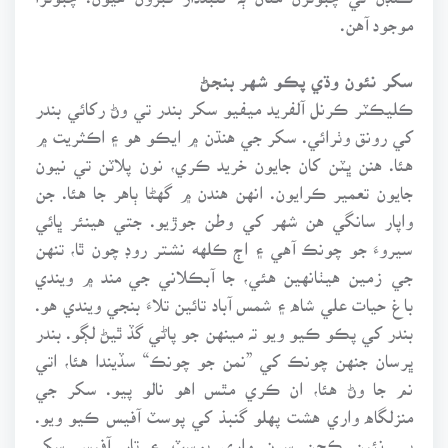
موجود آهن.
سکر نئون وڌي پڪو شهر بنجڻ
ڪليڪٽر ڪرنل آلفريد ميفيو سکر بندر تي وڻ رکائي بندر
کي رونق وٺرائي. سکر جي هنڌن ۾ ايڪو هو ۽ اڪثريت ۾
هئا. هنن ڀٽن کان جايون خريد ڪري، نون پلاٽن تي نيون
جايون تعمير ڪرايون. انهن هندن ۾ گهڻا ٻاهر جا هئا. جن
واپار سانگي هن شهر کي وطن جوڙيو. جتي هينئر ڀائي
سيروءَ جو چونڪ آهي ۽ اڄ ڪلهه نشتر روڊ چون ٿا، تنهن
جي زمين هيٺانهين هئي، جا آبڪلاني جي مند ۾ ويندي
باغ حيات علي شاه ۽ شمس آباد تائين تلاءَ بنجي ويندي هو.
بندر کي پڪو ڪيو ويو تہ مينهن جو پاڻي گڏ ٿيڻ لڳو. بندر
ڀرسان جنهن چونڪ کي ”نمن جو چونڪ“ سڏيندا هئا، اتي
نم جا وڻ هئا، ان ڪري مٿس اهو نالو پيو. سکر جي
منزلگاه واري هشت پهلو گنبذ کي پوسٽ آفيس ڪيو ويو.
ٻي نئين ڪچن سرن واري پوسٽ ۽ تار آفيس سکر