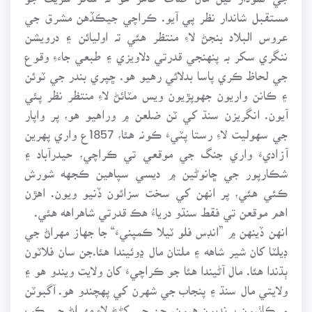
مستقبل شاندار نظر پي آيو. ڪراچي جيڪڏهن مشرق جي
عروس البلاد بنجڻ لاءِ منتظر هئي تہ اوليائن ۽ درويشن
ننگري سکر بہ پنهنجي قدرتي دلاويزي ۽ طبعي جاءءِ وقوع
جي لحاظ ڪري پاسا بدلائي رهيو هو. ڇپري بندر جي ٽوئن
۽ ڪانن واريون جهوپڙيون ويس مٽائڻ لاءِ منتظر نظر پئي
آيون. انگريزن سنڌ کي ٽن ضلعن ۾ وراهيو هو، پر واپار
جي سهوليت لاءِ رستا پٽيءَ ڪونہ هئا، 1857ع واري پهرين
آزاديءَ واري جنگ جي موقعي تي ڪراچي، حيدرآباد ۽
شڪارپور جي ڇانوڻين ۾ ديسي سپاهين ڪجهه شورش
ڪئي هئي، پر انهن کي سخت سزائون ڏنيو ويون. اهڙن
اهم موقعن تي فقط سنڌو درياءُ هڪ قدرتي شاهراهه هئي.
انهن ڏينهن ۾ ”انڊس فلو ٽيلا ڪمپنيءَ“ جا جهاز مهراڻ جي
ڊيلٽا کان شير شاهه ۽ ملتان مال ڍوئيندا هئا.جن سان فلاٽون
ٻڌندا هئا. مال آڻيندا هئا جو ڪراچيءَ کان ولايت ويندو هو ۽
ولايتي مال سنڌ ۽ پنجاب جي شهرن کي پهچندو هو. آگبوٽن
۾ ڪاٺيون ٻرنديون هيون، جن جي کڻڻ لاءِ مهراڻ جي ڪپ