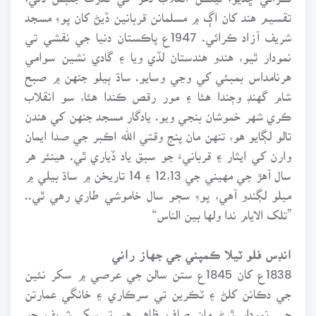
تقسيم هند کان اڳ ۾ مسلمانن قربانين ڏيڻ کان پوءِ مسجد
شريف آزاد ڪرائي. 1947ع پاڪستان دنيا جي نقشي تي
نمودار ٿيو، هندو هندستان لڏي ويا ۽ گادي نشين سوامي
هرنامداس بمبئي کي وڃي وسايو. ساڌ ٻيلو جنهن ۾ صبح
شام گهنڊ وڄندا هئا ۽ مور رقص ڪندا هئا، سو انقلاب
ڪري شهر خموشان بنجي ويو. يادگار مسجد جنهن کي هندن
تالو لڳايو هو، تنهن مان پنج وقتي الله اڪبر جي صدا ايمان
وارن کي ايثار ۽ قربانيءَ جو سبق ياد ڏياري ٿي. هينئر هر
سال آهڙ جي مهيني جي 12،13 ۽ 14 تاريخن ۾ ساڌ بيلي ۾
ميلو لڳندو آهي، پوءِ سڄو سال خاموشي طاري رهي ٿي..
”تلک الايام ندا ولها بين الناس“
انڊس فلو ٽيلا ڪمپني جي جهاز راني
1838ع کان 1845ع ستن سالن جي عرصي ۾ سکر نئين
جي دڪانن کلڻ ۽ ٽڪرين تي سرڪاري ۽ خانگي عمارتن
جي نمودار ٿيڻ مان صاف ظاهر هو تہ سکر شريف جو