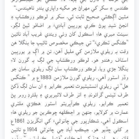
ڪندس ۽ سکر کي مهراڻ جو مکيه واپاري بندر ٺاهيندس.“
مٿين اڳڪٿي صحيح ثابت ٿي، سکر ۾ لوڪو ورڪشاپ ۽
انجڻ شيڊ پوڻ ڪري يورپين آباديءَ ۾ اضافو ٿيڻ لڳو.
سينٽ ميري هاءِ اسڪول کان وٺي ويندي غريب آباد تائين
”ڪنگس ٽڪريءَ“ تي جيڪي مخصوص ٽائيپ جا بنگلا هن
وقت بہ ريلوي ملازمن کي مليل آهن، تن ۾ اڳ ۾ يورپين
اسٽاف رهندو هو. لوڪو ورڪشاپ جي لڳ بہ گورن لاءِ
بنگلا جڙي ويا. لوڪو ورڪشاپ سان لڳ ريلوي سامان جو
وڏو اسٽور آهي. ريلوي گورن ملازمن 1883ع ۾ ” ڪنگس
هل“ تي ريلوي انسٽيٽيوٽ تعمير ڪرايو ۽ ان سان لڳ ڏکڻ
طرف ٽينس گرائونڊ ۽ اتر طرف لائبريري ۽ بلئرڊ روم پڻ
تعمير ڪرايو. ريلوي ڪوآپريٽو اسٽور هڪڙي ملٽري
عمارت ۾ کولايو، جنهن ۾ اڄڪلهه ڇوڪرين جو ريلوي هاءِ
اسڪول آهي. شڪارپور جي ڇانوڻيءَ کي انگريزن 1861ع
۾ کڻي ڇڏيو هو. جيڪب آباد جي ڇانوڻي 1914ع تائين
قائم رهي. ان هنڌ کي اڄ ڪلهه ”فئملي ڪوارٽرس“ سڏين