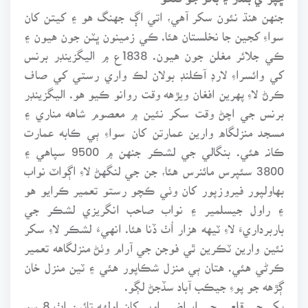
جنهن هنڌ نئون سکر آهي، اتي اڳ جهنگ هو ۽ کيتن کان
سواءِ کجين جا نخلستان هئا. ڪي زمينون ڀٽن جون هيون ۽
ڪي جلائر مغلن جون هيون. 1838ع ۾ اليگزينڊر برنس
کي وائسراءِ لارڊ آڪلنڊ بولان لڪ واري رستي کي صاف
ڪرڻ لاءِ پهرين افغان ويڙهه وقت روانو ڪيو هو. اليگزينڊر
برنس جي اچڻ وقت سکر نئين ۾ معصوم شاهه مناري ۽
مسجد منزلگاه وارين عمارتن کان سواءِ ٻي ڪابه عمارت
ڪانہ هئي. بنگالي جي لشڪر جنهن ۾ 9500 سپاهي ۽
3800 سئپرس مائنرس هئا، جن جي لنگهڻ لاءِ اڳواٽ نواب
بهاولپور فيروزپور کان وٺي ڪچو رستو تعمير ڪرايو هو
۽ راول جيسلمير ۽ نواب صاحب انگريزي لشڪر جي
باربرداريءَ لاءِ ٽيهه هزار اُٺ ڏنا هئا. انهيءَ لشڪر لاءِ سکر
نئين وارين ٽڪرين ٿي فوجن جي آرام وٺڻ منزلگاهه تعمير
ڪرڻي هئي. هتان ٻي منزل شڪاپور هئي ۽ ٽين منزل خان
ڳڙهه جو پوءِ جيڪب آباد سڏجڻ لڳو.
بکر جي قلعي جي ايراضي اوڀر کان اولهه تائين اٺ 8 سو