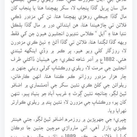
مال سان ڀريل گاڏا پنجاب لاءِ سکر پهچندا هئا يا پنجاب کان
مال گاڏا جيڪي روهڙي پهچندا هئا، تن کي مزدور ڌڪي
فلاٽن تي چاڙهيندا هئا، هن ابتدائي دور ۾ مال گاڏا بلڪل
ننڍا هئا ۽ ”ايل “ ڪلاس ننڍيون انجڻيون هيون جن کي فقط
ويهه گاڏا لڳندا هئا، فلاٽن تي گاڏا آڻڻ ۽ نيڻ ڪري مزدورن
لاءِ روزگار کلي ويو هيو، پر ڪم ۾ وڏي اينگهه ٿيندي
هئي. 1882ع ۾ آدم شاهه ٽڪريءَ جي هيٺيان ڏاکڻي طرف
انجڻين جي مرمت لاءِ ريلوي ورڪشاپ کولي ويئي جنهن ۾
چار هزار مزدور روزانو ڪم ڪندا هئا، انهن ڪارخانن،
ريلوائن جي کلڻ ڪري نئين سکر جي آدمشماري ۾ اضافو
ٿيڻ لڳو، چنانچه نئين ڳوٺ ۽ غريب آباد جو بنياد پيو، تنهن
کان پوءِ ورڪشاپ جي مزورن لاءِ نئين پنڊ ۾ ريلوي ڪوارٽر
ٺهرايا ويا.
ڇپريءَ جي جهوپڙين ۾ روزمره اضافو ٿيڻ لڳو، جتي هينئر
ڪپڙي بازار آهي، اتي مارواڙي موچين جتين جا دوڪان
کوليا. فلاٽن جو ڪم 1889ع تائين چالو رهيو. پوءِ