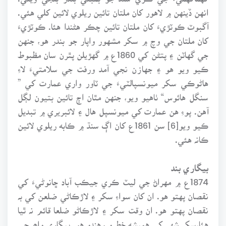
انهن ڏينهن ۾ لاهور کان ملتان تائين ريلوي لائين کلي هئي.
آگبوٽ ڪوٽڙيءَ کان ملتان تائين چڪر هڻندا هئا. ڪوٽڙيءَ
کان ملتان جي وچ ۾ سکر مشهور واپار جو بندر هو، جنهن
جي گهاٽن ۽ پتڻن کي 1860ع ۾ گهڙيلن پٿرن سان مظبوط
ڪيو ويو هو ۽ جهازن نجي آمد ورفت جي سلامتيءَ لاءِ
هاڻوڪي سکر ميونسپالٽيءَ جي ٽاور واري عمارت کي ”
سنگل هائوس“ ٺاهيو ويو، جنهن مٿان اڄ تائين بتيون لڳل
آهن. پوءِ هن عمارت کي ميونسپل هال ۽ لائبريري ۾ تبديل
ڪيو ويو[6] سن 1861ع کان اڳ سنڌ ۾ ڪابه ريلوي لائين
ڪانہ هئي.
بيگاري بند
1874ع ۾ مهراڻ جي ليٽ ڪري جيڪب آباد ڇانوڻيءَ کي
نقصان پهتو هو. ان کان سواءِ سکر ۽ لاڙڪاڻي ضلعن کي بہ
نقصان پهتو هو. ان وقت سکر ۽ لاڙڪاڻو ضلعا قائم نہ ٿيا
هئا،سکر شهر کي هميشه خطرو رهندو هو. بيگاري واھہ جي