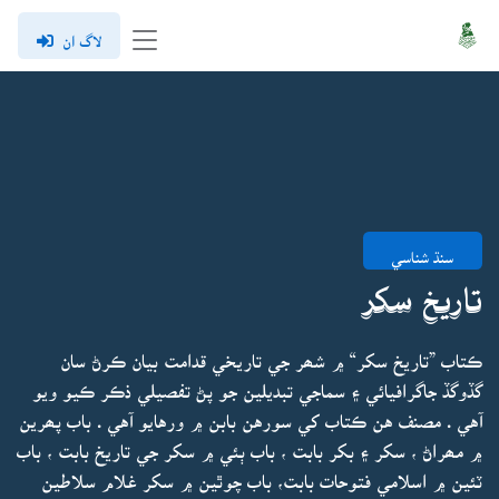
لاگ ان
سنڌ شناسي
تاريخ سکر
ڪتاب ”تاريخ سکر“ ۾ شھر جي تاريخي قدامت بيان ڪرڻ سان
گڏوگڏ جاگرافيائي ۽ سماجي تبديلين جو پڻ تفصيلي ذڪر ڪيو ويو
آهي . مصنف هن ڪتاب کي سورهن بابن ۾ ورهايو آهي . باب پھرين
۾ مھراڻ ، سکر ۽ بکر بابت ، باب ٻئي ۾ سکر جي تاريخ بابت ، باب
ٽئين ۾ اسلامي فتوحات بابت، باب چوٿين ۾ سکر غلام سلاطين