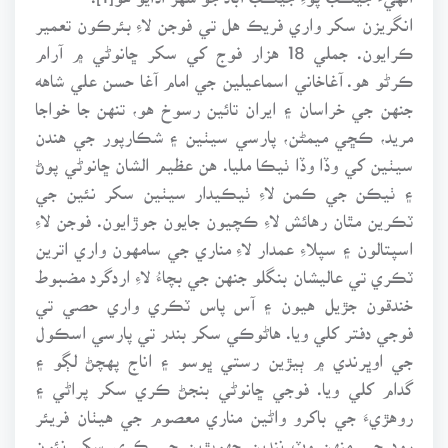
انگريزن سکر واري فريڪ هل تي فوجن لاءِ بئرڪون تعمير
ڪرايون. جملي 18 هزار فوج کي سکر ڇانوڻي ۾ آرام
ڪرڻو هو. آغاخاني اسماعيلين جي امام آغا حسن علي شاهه
جنهن جي خراسان ۽ ايران تائين رسوخ هو، تنهن جا خواجا
مريد، ڪڇي ميمڻن، پارسي سيٺين ۽ شڪارپور جي هندن
سيٺين کي وڏا وڏا ٺيڪا مليا. هن عظيم الشان ڇانوڻي پوڻ
۽ ٺيڪن جي ڪمن لاءِ ٺيڪيدار سيٺين سکر نئين جي
ٽڪرين مٿان رهائش لاءِ ڪچيون جايون جوڙايون. فوجن لاءِ
اسپتالون ۽ سپلاءِ عمدار لاءِ مناري جي سامهون واري اترين
ٽڪري تي عاليشان بنگلو جنهن جي بچاءُ لاءِ اردگرد مضبوط
خندقون جڙيل هيون ۽ آس پاس ٽڪري واري حصي تي
فوجي دفتر کلي ويا. هاڻوڪي سکر بندر تي پارسي اسڪول
جي اوڀرندي ۾ ٻيڙين رستي ڀوسو ۽ اناج پهچڻ لڳو ۽
گدام کلي ويا. فوجي ڇانوڻي بنجڻ ڪري سکر پراڻي ۽
روهڙيءَ جي باکرو واڻين مناري معصوم جي هيٺان فريئر
روڊ جي منهن وٽ ننڍين جهوپڙين جي ڪري سکر نئون