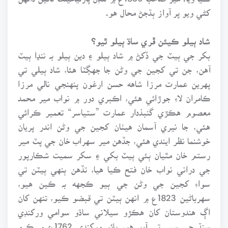
کڻي ويو پر آواز ٻڌجڻ محال هو.
شاد ٻيلو ڪيئن ڦري ساڌ ٻيلو ٿيو؟
بکر جي ٻيٽ جي ڏکڻ ۾ شاد ٻيلو ۽ دين ٻيلو بہ ننڍا ٻيٽ
آهن، جن تي کجين جي وڻن جا جهڳٽا هئا، شاد ٻيلي تي
پهرين عمارت مرزا شاهه حسن ارغون پنهنجي نالي مرزا
ڪامران لاءِ جوڙائي هئي، اڪبري دور ۾ نواب مير محمد
معصوم هڪڙي گنبذدار عمارت ”ستياسر“ تعمير ڪرائي
هئي، جا نيري آسمان هيٺان کجين جي وڻن اندر پريان
خوشنما نظر ايندي هئي، جڏهن مير سهراب خان جي پٽ مير
رستم خان مٿيان ٻئي ٻيٽ بکي ۽ سکر سميت شڪارپور
جي دراني نواب خان فتح ڪيا هيا، تڏهن ٻنهي ٻيٽن تي
سواءِ کجين جي وڻن جي ٻيو ڪجهه بہ ڪين هيو،
سهرباڻين 1823ع ۾ انهن ٻيٽن تي قبضو ڪيو، تنهن کان
اڳ هندوستان کان هڪڙو سيلاني ساڌو سوامي ورکنڊي
سنڌ جي سير تي آيو هو، ٻائو ورکنڊي 1762ع ۾ ڪرو