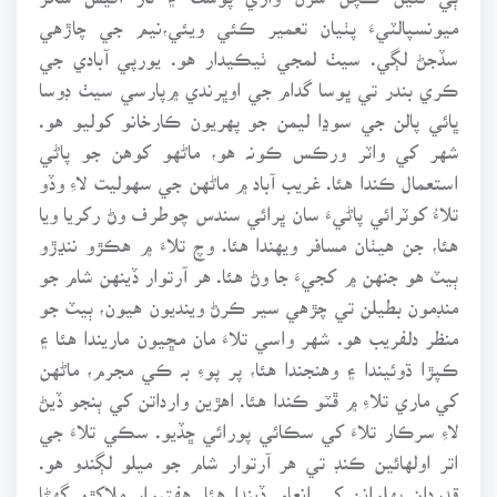
ميونسپالٽيءَ پٺيان تعمير ڪئي ويئي،نيم جي چاڙهي
سڏجڻ لڳي. سيٺ لمجي ٺيڪيدار هو. يورپي آبادي جي
ڪري بندر تي ڀوسا گدام جي اوڀرندي ۾پارسي سيٺ ڊوسا
ڀائي پالن جي سوڍا ليمن جو پهريون ڪارخانو کوليو هو.
شهر کي واٽر ورڪس ڪونہ هو، ماڻهو کوهن جو پاڻي
استعمال ڪندا هئا. غريب آباد ۾ ماڻهن جي سهوليت لاءِ وڏو
تلاءُ کوٽرائي پاڻيءَ سان ڀرائي سندس چوطرف وڻ رکريا ويا
هئا، جن هيٺان مسافر ويهندا هئا. وچ تلاءَ ۾ هڪڙو ننڍڙو
ٻيٽ هو جنهن ۾ کجيءَ جا وڻ هئا. هر آرتوار ڏينهن شام جو
منڊمون بطيلن تي چڙهي سير ڪرڻ وينديون هيون، ٻيٽ جو
منظر دلفريب هو. شهر واسي تلاءَ مان مڇيون ماريندا هئا ۽
ڪپڙا ڌوئيندا ۽ وهنجندا هئا، پر پوءِ بہ ڪي مجرم، ماڻهن
کي ماري تلاءِ ۾ ڦٽو ڪندا هئا. اهڙين وارداتن کي ٻنجو ڏيڻ
لاءِ سرڪار تلاءَ کي سڪائي پورائي ڇڏيو. سڪي تلاءَ جي
اتر اولهائين ڪنڊ تي هر آرتوار شام جو ميلو لڳندو هو.
قدردان پهلوانن کي انعام ڏيندا هئا. هفتيوار ملاکڙو گهڻا