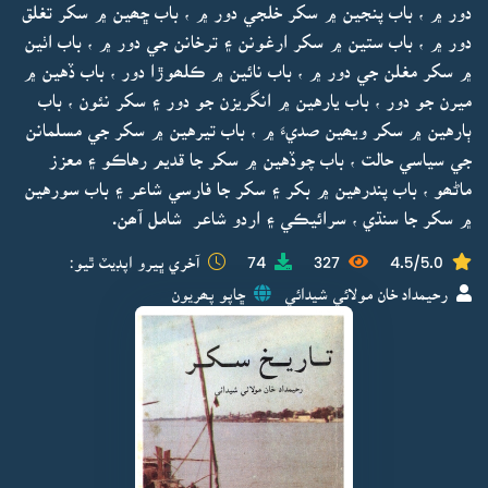
دور ۾ ، باب پنجين ۾ سکر خلجي دور ۾ ، باب ڇھين ۾ سکر تغلق
دور ۾ ، باب ستين ۾ سکر ارغونن ۽ ترخانن جي دور ۾ ، باب اٺين
۾ سکر مغلن جي دور ۾ ، باب نائين ۾ ڪلھوڙا دور ، باب ڏهين ۾
ميرن جو دور ، باب يارهين ۾ انگريزن جو دور ۽ سکر نئون ، باب
ٻارهين ۾ سکر ويھين صديءَ ۾ ، باب تيرهين ۾ سکر جي مسلمانن
جي سياسي حالت ، باب چوڏهين ۾ سکر جا قديم رهاڪو ۽ معزز
ماڻھو ، باب پندرهين ۾ بکر ۽ سکر جا فارسي شاعر ۽ باب سورهين
۾ سکر جا سنڌي ، سرائيڪي ۽ اردو شاعر شامل آھن.
4.5/5.0
327
74
آخري ڀيرو اپڊيٽ ٿيو:
رحيمداد خان مولائي شيدائي
ڇاپو پھريون