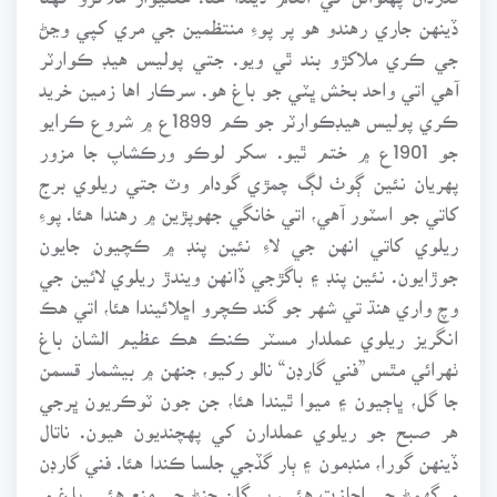
ڏينهن جاري رهندو هو پر پوءِ منتظمين جي مري کپي وڃڻ
جي ڪري ملاکڙو بند ٿي ويو. جتي پوليس هيڊ ڪوارٽر
آهي اتي واحد بخش ڀٽي جو باغ هو. سرڪار اها زمين خريد
ڪري پوليس هيڊڪوارٽر جو ڪم 1899ع ۾ شروع ڪرايو
جو 1901ع ۾ ختم ٿيو. سکر لوڪو ورڪشاپ جا مزور
پهريان نئين ڳوٺ لڳ چمڙي گودام وٽ جتي ريلوي برج
کاتي جو اسٽور آهي، اتي خانگي جهوپڙين ۾ رهندا هئا. پوءِ
ريلوي کاتي انهن جي لاءِ نئين پنڊ ۾ ڪچيون جايون
جوڙايون. نئين پنڊ ۽ باگڙجي ڏانهن ويندڙ ريلوي لائين جي
وچ واري هنڌ تي شهر جو گند ڪچرو اڇلائيندا هئا، اتي هڪ
انگريز ريلوي عملدار مسٽر ڪنڪ هڪ عظيم الشان باغ
ٺهرائي مٿس ”فني گارڊن“ نالو رکيو، جنهن ۾ بيشمار قسمن
جا گل، ڀاڄيون ۽ ميوا ٿيندا هئا، جن جون ٽوڪريون ڀرجي
هر صبح جو ريلوي عملدارن کي پهچنديون هيون. ناتال
ڏينهن گورا، منڊمون ۽ ٻار گڏجي جلسا ڪندا هئا. فني گارڊن
۾ گهمڻ جي اجازت هئي، پر گلن ڇنڻ جي منع هئي. باغ ۾