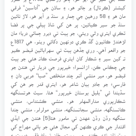
کيشتر (ڪرنال) ۾ ڄائو هو. ۽ ساڌن جي ”اُداسين“ فرقي
مان هو ۽ 58 ورهين جي ڄمار ۾ سنڌ ۾ آيو هو، لاڙ تائين
سنڌ جو سير ڪيائين، پر هن کي شاڌ ٻيلي جي پر فضا
ٽڪري ايتري وڻي ويئي، جو ٻيٽ تي ديرو ڄمائي درياءَ مان
لڙهندڙ ڪاٺيون گڏ ڪري دونهين دکائي ويٺو، هي 1817ع
جو واقعو آهي. وري جڏهن ٻيٽ تي سهراباڻين قبضو ڪيو
تہ کين سير ۽ شڪار کان ايتري فرصت ڪانہ هئي جو ٻيٽ
جي چڪاس ڪن، ازانسواءِ خيرپور جي درٻار تي هندن جو
قبضو هو، مير منشي اُتم چند متخلص ”صبا“ عربي دان ۽
فارسيءَ جو جادو بيان شاعر هو، ايتري قدر جو هن کي
سڏيندا ئي ”بلبل بوستان خيرپور“ هئا. سيٺ هوتسنگهه
شڪارپوري مدارالمهام هو. منشي ڪشنداس، منشي
ڪانسنگهه، منشي سجانسنگهه، منشي مولرام، منشي چندا
سنگهه وڏن وڏن عهدن تي مامور هئا[5] هندن جي ايڏي
اقتدار جي ڪري ڪنهن کي مجال هئي جو ٻائي مهراج کي
ٻيٽ تان تڙي ڪڍي. مير رستم خان تہ پاڻ فقير دوست ۽