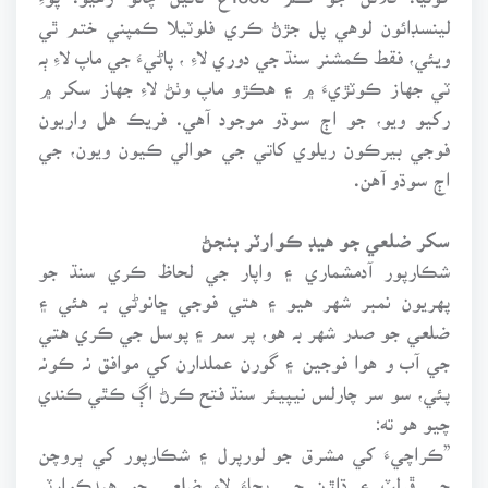
لينسڊائون لوهي پل جڙڻ ڪري فلوٽيلا ڪمپني ختم ٿي
ويئي، فقط ڪمشنر سنڌ جي دوري لاءِ ، پاڻيءَ جي ماپ لاءِ ٻہ
ٽي جهاز ڪوٽڙيءَ ۾ ۽ هڪڙو ماپ وٺڻ لاءِ جهاز سکر ۾
رکيو ويو، جو اڄ سوڌو موجود آهي. فريڪ هل واريون
فوجي بيرڪون ريلوي کاتي جي حوالي ڪيون ويون، جي
اڄ سوڌو آهن.
سکر ضلعي جو هيڊ ڪوارٽر بنجڻ
شڪارپور آدمشماري ۽ واپار جي لحاظ ڪري سنڌ جو
پهريون نمبر شهر هيو ۽ هتي فوجي ڇانوڻي بہ هئي ۽
ضلعي جو صدر شهر بہ هو، پر سم ۽ پوسل جي ڪري هتي
جي آب و هوا فوجين ۽ گورن عملدارن کي موافق نہ ڪونہ
پئي، سو سر چارلس نيپيئر سنڌ فتح ڪرڻ اڳ ڪٿي ڪندي
چيو هو ته:
”ڪراچيءَ کي مشرق جو لورپرل ۽ شڪارپور کي ٻروچن
جي ڦرلٽ ۽ ڌاڙن جي بچاءَ لاءِ ضلعي جو هيڊڪوارٽر