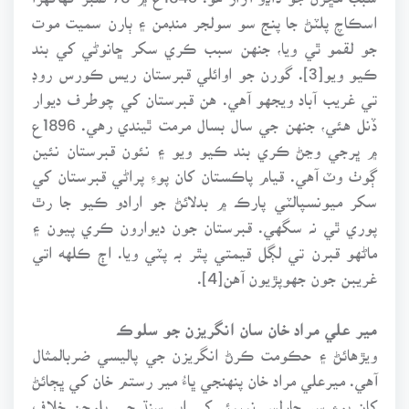
اسڪاچ پلٽڻ جا پنج سو سولجر منڊمن ۽ ٻارن سميت موت
جو لقمو ٿي ويا، جنهن سبب ڪري سکر ڇانوڻي کي بند
ڪيو ويو[3]. گورن جو اوائلي قبرستان ريس ڪورس روڊ
تي غريب آباد ويجهو آهي. هن قبرستان کي چوطرف ديوار
ڏنل هئي، جنهن جي سال بسال مرمت ٿيندي رهي. 1896ع
۾ ڀرجي وڃڻ ڪري بند ڪيو ويو ۽ نئون قبرستان نئين
ڳوٺ وٽ آهي. قيام پاڪستان کان پوءِ پراڻي قبرستان کي
سکر ميونسپالٽي پارڪ ۾ بدلائڻ جو ارادو ڪيو جا رٿ
پوري ٿي نہ سگهي. قبرستان جون ديوارون ڪري پيون ۽
ماڻهو قبرن تي لڳل قيمتي پٿر بہ پٽي ويا. اڄ ڪلهه اتي
غريبن جون جهوپڙيون آهن[4].
مير علي مراد خان سان انگريزن جو سلوڪ
ويڙهائڻ ۽ حڪومت ڪرڻ انگريزن جي پاليسي ضربالمثال
آهي. ميرعلي مراد خان پنهنجي ڀاءُ مير رستم خان کي ڀڄائڻ
کان پوءِ سر چارلس نيپيئر کي اپر سنڌ جي بلوچن خلاف