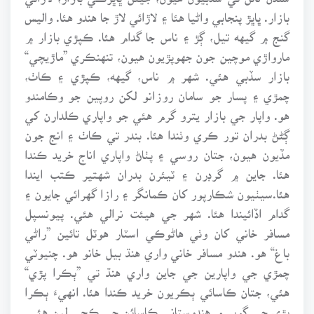
بازار. ڀاڀڙ پنجابي واڻيا هئا ۽ لاڙائي لاڙ جا هندو هئا. واليس
گنج ۾ گيهه تيل، ڳڙ ۽ ناس جا گدام هئا. ڪپڙي بازار ۾
مارواڙي موچين جون جهوپڙيون هيون، تنهنڪري ”ماڙيچي“
بازار سڏبي هئي. شهر ۾ ناس، گيهه، ڪپڙي ۽ ڪاٺ،
چمڙي ۽ پسار جو سامان روزانو لکن روپين جو وڪامندو
هو. واپار جي بازار يترو گرم هئي جو واپاري ڪلدارن کي
ڳڻڻ بدران تور ڪري وٺندا هئا. بندر تي ڪاٺ ۽ انج جون
مڏيون هيون، جتان روسي ۽ پٺاڻ واپاري اناج خريد ڪندا
هئا. جاين ۾ گرڊرن ۽ ٽيئرن بدران شهتير ڪتب ايندا
هئا.سيٺيون شڪارپور کان ڪمانگر ۽ رازا گهرائي جايون ۽
گدام اڏائيندا هئا. شهر جي هيئت نرالي هئي. پيونسپل
مسافر خاني کان وٺي هاڻوڪي اسٽار هوٽل تائين ”راڻي
باغ“ هو. هندو مسافر خاني واري هنڌ بيل خانو هو. چنيوٽي
چمڙي جي واپارين جي جاين واري هنڌ تي ”ٻڪرا پڙي“
هئي، جتان ڪاسائي ٻڪريون خريد ڪندا هئا. انهيءَ ٻڪرا
پڙي جي ڳوڀر ۾ هندوستاني ڪاسائن جي ڪچي لين هئي.