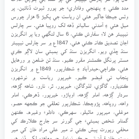
مدد ڪئي ۽ پنهنجي وفاداريءَ جو پورو ثبوت ڏنائين. پر
وٽس جيڪا جاگير هئي ان رياست جي پکيڙ 5 هزار چورس
ميل هئي ۽ آمدني ساليانو ڏهه لک روپيا هئي. سر چارلس
نيپيئر هن لاءِ سفارش ڪئي، 6 سال لنگهي ويا پر انگريزن
اڃان تصديق ڪانہ ڪئي هئي. 1847ع ۾ سر چارلس نيپيئر
سنڌ ڇڏي ويو. انگريزن سنڌ کي بمبئي سان لاڳو ڪري
مسٽر پرنگل ڪمشنر مقرر ڪيو. سنڌ ٽن ضلعن ۾ ورهايل
هئي. ڪراچي،حيدرآباد ۽ شڪارپور. 1849ع ۾ انگريزن
پنجاب تي قبضو ڪيو. خيرپور رياست ۾ نوشهرو،
ڪنڊيارو، گاگڙي، لڌوگاگن، خيرپور، ٿر، نارو، شاهه ڳڙهه،
سردار ڳڙهه، امام ڳڙهه، اوٻاڙو، خيرپور، ڏهرڪي، امام
واهه، روپاهه، ڀڙوچڪا، شڪارپور تعلقي جو ڪجهه حصو،
موغلي، ميرپور ماٿيلو، سهرڪي، دادلوءَ وغيره. ڪنهن
گمنام شخص بمبئيءَ جي گورنر سر جارج ڪلارڪ کي
مخفي رپورٽ پيش ڪئي تہ مير علي مراد خان کي مير
رستم خان قرآن تي جيڪو نونهار جو معاهدو لکي ڏنو هو،