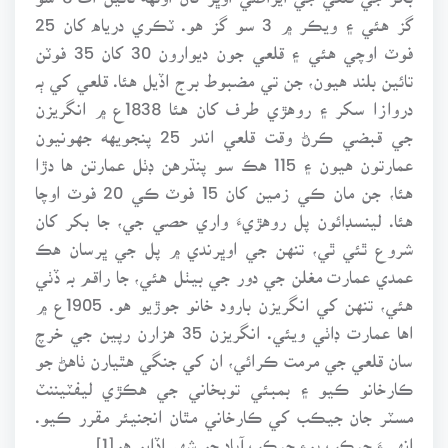
گز هئي ۽ ويڪر ۾ 3 سو گز هو. ٽڪري درياه کان 25
فوٽ اوچي هئي ۽ قلعي جون ديوارون 30 کان 35 فوٽن
تائين بلند هيون، جن تي مضبوط برج اڏيل هئا. قلعي کي ٻہ
دروازا سکر ۽ روهڙي طرف کان هئا 1838ع ۾ انگريزن
جي قبضي ڪرڻ وقت قلعي اندر 25 پنجويهه جهونيون
عمارتون هيون ۽ 115 هڪ سو پنڌرهن ڊٺل عمارتن ها دڙا
هئا، جن مان ڪي زمين کان 15 فوٽ ڪي 20 فوٽ اوچا
هئا. لينسڊائون پل روهڙيءَ واري حصي جي، جا بکر کان
شروع ٿئي ٿي، تنهن جي اوڀرندي ۾ پل جي ڀرسان هڪ
عمدي عمارت مغلن جي دور جي بيٺل هئي، جا راقم بہ ڏٺي
هئي، تنهن کي انگريزن بارود خانو جوڙيو هو. 1905ع ۾
اها عمارت ڊاٺي ويئي. انگريزن 35 هزارن رپين جي خرچ
سان قلعي جي مرمت ڪرائي، ان کي جنگي هٿيارن ٺاهڻ جو
ڪارخانو ڪيو ۽ بمبئي توبخاني جي هڪڙي ليفٽيننٽ
مسٽر جان جيڪب کي ڪارخاني مٿان انجنيئر مقرر ڪيو.
انهيءَ جيڪب پوءِ جيڪب آباد جو شهر اڏايو هو[1].