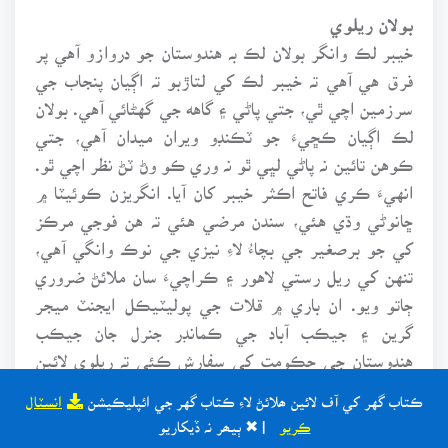
بولان ريلوي
خيبر لڪ وانگر بولان لڪ بہ هندوستان جو دروازو آهي پر
فرق هي آهي تہ خيبر لڪ کي لتاڙبو تہ اڳيان پنجاب جي
سرزمين اچي ٿي، جتي پاڻي ۽ گاهه جي گهڻائي آهي. بولان
لڪ اڳيان ڪڇيءَ جو ٽڪنڊو ويران ميدان آهي، جتي
ڪوهن تائين نہ پاڻي لڀي ٿو نہ وري ڪو وڻ ٽڻ نظر اچي ٿو.
انهيءَ ڪري فاتح اڪثر خيبر کان آيا. انگريزن ڪوئيٽا ۾
ڇانوڻي وڌي هئي، سندن مرضي هئي تہ هن فوجي مرڪز
کي جو برصغير جي بچاءُ لاءِ نيزي جي نوڪ وانگي آهي،
تنهن کي ريل رستي لاهور ۽ ڪراچيءَ سان ملائڻ ضروري
ڄاتو ويو. ان باري ۾ قلات جي پوليٽيڪل ايجنٽ ميجر
گرين ۽ جيڪب آباد جي ڪمانڊر جنرل جان جيڪب
هندوستان جي حڪومت کي سفارش ڪئي تہ ريلوي لائين
کي بولان لڪ مان لنگهائڻ فوجي نقطه نظر سان وڏي اهميت
ڪتاب گهر کي آف لائين ھلائڻ لاءِ ڪتاب گهر جي ائپليڪيشن
انسٽال
جي حامل آهي. جود برٽش حڪومت کي تلخ تجربا ياد هئا،
ڪريو
| ✖ ٻيھر نہ ڏيکاريو
جيڪي برٽش فوجين کي 1839ع ۾ هتان لزگهندي پيش آيا