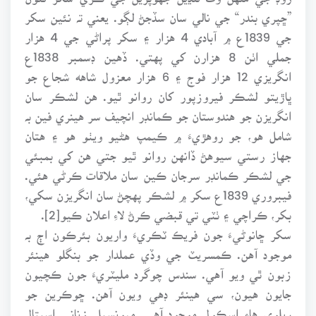
”ڇپري بندر“ جي نالي سان سڏجڻ لڳو. يعني تہ نئين سکر
جي 1839ع ۾ آبادي 4 هزار ۽ سکر پراڻي جي 4 هزار
جملي اٺن 8 هزارن کي پهتي. ڏهين ڊسمبر 1838ع
انگريزي 12 هزار فوج ۽ 6 هزار معزول شاهه شجاع جو
ڀاڙيتو لشڪر فيروزپور کان روانو ٿيو. هن لشڪر سان
انگريزن جو هندوستان جو ڪمانڊر انچيف سر هينري فين بہ
شامل هو، جو روهڙيءَ ۾ ڪيمپ هڻيو ويٺو هو ۽ هتان
جهاز رستي سيوهڻ ڏانهن روانو ٿيو جتي هن کي بمبئي
جي لشڪر ڪمانڊر سرجان ڪين سان ملاقات ڪرڻي هئي.
فيبروري 1839ع سکر ۾ لشڪر پهچڻ سان انگريزن سکي،
بکر، ڪراچي ۽ ٺٽي تي قبضي ڪرڻ لاءِ اعلان ڪيو[2].
سکر ڇانوڻيءَ جون فريڪ ٽڪريءَ واريون بئرڪون اڄ بہ
موجود آهن. ڪمسريٽ جي وڏي عملدار جو بنگلو هينئر
زبون ٿي ويو آهي. سندس چوگرد مليٽريءَ جون ڪچيون
جايون هيون، سي هينئر ڊهي ويون آهن. ڇوڪرين جو
ريلوي هاءِ اسڪول موجود آهي. ميونسپل زناني اسپتال