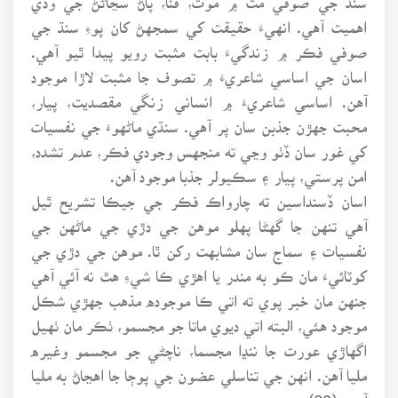
اهميت آهي. انهيءَ حقيقت کي سمجهڻ کان پوءِ سنڌ جي
صوفي فڪر ۾ زندگيءَ بابت مثبت رويو پيدا ٿيو آهي.
اسان جي اساسي شاعريءَ ۾ تصوف جا مثبت لاڙا موجود
آهن. اساسي شاعريءَ ۾ انساني زنگي مقصديت، پيار،
محبت جهڙن جذبن سان پر آهي. سنڌي ماڻهوءَ جي نفسيات
کي غور سان ڏٺو وڃي ته منجهس وجودي فڪر، عدم تشدد،
امن پرستي، پيار ۽ سڪيولر جذبا موجود آهن.
اسان ڏسنداسين ته چارواڪ فڪر جي جيڪا تشريح ٿيل
آهي تنهن جا گهڻا پهلو موهن جي دڙي جي ماڻهن جي
نفسيات ۽ سماج سان مشابهت رکن ٿا. موهن جي دڙي جي
کوٽائيءَ مان ڪو به مندر يا اهڙي ڪا شيءِ هٿ نه آئي آهي
جنهن مان خبر پوي ته اتي ڪا موجوده مذهب جهڙي شڪل
موجود هئي، البته اتي ديوي ماتا جو مجسمو، ٺڪر مان ٺهيل
اگهاڙي عورت جا ننڍا مجسما، ناچڻي جو مجسمو وغيره
مليا آهن. انهن جي تناسلي عضون جي پوڄا جا اهڃاڻ به مليا
آهن. (80)