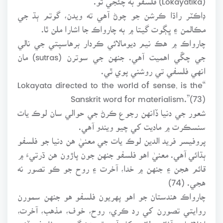
ڊاڪٽر راڌا ڪرشن جو چوڻ آهي ته ويدن، گوتم ٻڌ جي
مڪالمن ۽ ڀڳوت گيتا ۾ به چارواڪ جا اشارا ملن ٿا.
چارواڪ ۾ هڪ نيم ديومالائي ڪردار برهاسپتي جي نالي
جي چڱي اهميت آهي. جنهن جي سوترن (sutras) مان
انهي فلسفي تي روشني پوي ٿي.
“Lokayata directed to the world of sense, is the
Sanskrit word for materialism.”(73)
شعور جي دنيا ڏانهن رجوع ڪرڻ جي حوالي سان لوڪ يات
سنسڪرت ۾ ماديت کي چيو ويندو آهي.
پروفيسر فريد الدين لوڪ يات جي معنيٰ هن دنيا جو فلسفو
ٻڌائي آهي. معنيٰ اهو فلسفو جنهن جون پاڙون هن ڌرتيءَ ۾
قائم هجن ۽ جنهن ۾ خدا، آخرت ۽ روح جو ڪو تصور نه
هجي. (74)
چارواڪ هندستان جو اهو پهريون فلسفو هو جنهن سمورن
روايتي تصورن کي رد ڪري، روح، خوف، مذهب، آخرت،
اخلاقيات، آفاقي طاقتن کان آجو ٿي زندگيءَ جو فلسفو ڏنو.