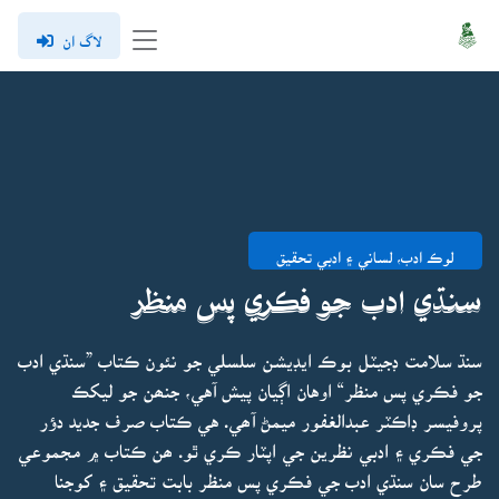
لاگ ان
لوڪ ادب، لساني ۽ ادبي تحقيق
سنڌي ادب جو فڪري پس منظر
سنڌ سلامت ڊجيٽل بوڪ ايڊيشن سلسلي جو نئون ڪتاب ”سنڌي ادب
جو فڪري پس منظر“ اوهان اڳيان پيش آهي، جنھن جو ليکڪ
پروفيسر ڊاڪٽر عبدالغفور ميمڻ آھي. هي ڪتاب صرف جديد دؤر
جي فڪري ۽ ادبي نظرين جي اپٽار ڪري ٿو. ھن ڪتاب ۾ مجموعي
طرح سان سنڌي ادب جي فڪري پس منظر بابت تحقيق ۽ کوجنا