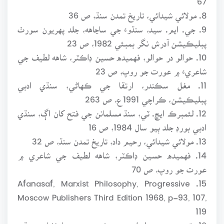
8. مولائي شيدائي، تاريخ تمدن سنڌ، ص 36
9. جي. ايم. سيد، سنڌوءَ جي ساڃاهه، جلد پهريون سورٺ
پبليڪيشن آدرش نگر بمبئي 1982، ص 23
10. حوالو در حوالو، فهميده حسين ڊاڪٽر، شاهه لطيف جي
شاعريءَ ۾ عورت جو روپ، ص 23
11. مغل سڪندر، ارتقا جي ڪهاڻي، سنڌي ادبي
پبليڪيشن، ڪراچي 1991ع، ص 263
12. لئمبرڪ ايڇ. ٽي، سنڌ مسلمانن جي فتح کان اڳ، سنڌي
ادبي بورڊ جلد ٻيو سال 1984، ص 16
13. مولائي شيدائي، رحيم داد، تاريخ تمدن سنڌ، ص 32
14. فهميده حسين ڊاڪٽر، شاهه لطيف جي شاعري ۾
عورت جو روپ، ص 70
15. Afanasaf, Marxist Philosophy, Progressive
Moscow Publishers Third Edition 1968, p-93, 107,
119
16. ترجمو، جويو ابراهيم، وحشي جيوت جا نشان، سنڌي