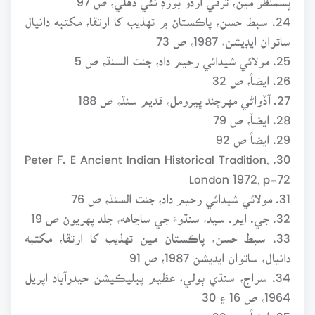
24. سبط حسن، پاڪستان ۾ تهذيب کا ارتقا، مکتبه دانيال
ساتوان ايڊيشن، 1987، ص 73
25. مولائي شيدائي رحيم داد، جنت السنڌ، ص 5
26. ايضاً، ص 32
27. آڏواڻي مهرچند ڀيرومل، قديم سنڌ، ص 188
28. ايضاً، ص 79
29. ايضاً ص 92
30. Peter F. E Ancient Indian Historical Tradition,
London 1972, p-72
31. مولائي شيدائي رحيم داد، جنت السنڌ، ص 76
32. جي. ايم. سيد، سنڌوءَ جي ساڃاهه، جلد پهريون ص 19
33. سبط حسن، پاڪستان مين تهذيب کا ارتقا، مکتبه
دانيال، ساتوان ايڊيشن 1987، ص 91
34. سراج، سنڌي ٻولي، عظيم پبليڪيشن حيدرآباد اپريل
1964، ص 16 ۽ 30
35. ايضاً، ص 22