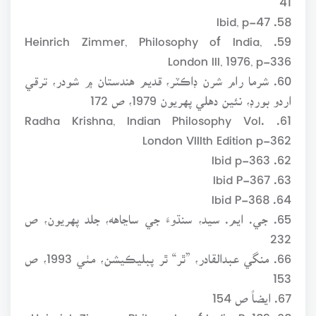
58. Ibid, p-47
59. Heinrich Zimmer, Philosophy of India,
London III, 1976, p-336
60. شرما رام شرن ڊاڪٽر، قديم هندستان ۾ شودر، ترقي
اردو بورڊ، نئين دهلي پهريون 1979، ص 172
61. Radha Krishna, Indian Philosophy Vol.
London VIIIth Edition p-362
62. Ibid p-363
63. Ibid P-367
64. Ibid P-368
65. جي. ايم. سيد، سنڌوءَ جي ساڃاهه، جلد پهريون، ص
232
66. منگي عبدالقادر، ”ٿر“ ٿر پبليڪيشن، مٺي 1993، ص
153
67. ايضاً ص 154
68. Heinrich Zimmer, Philosophy of India, P-189