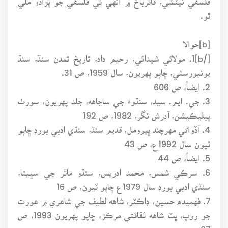
ٿو.
[b]حوالا
[/b]1. مولائي شيدائي، رحيم داد، تاريخ تمدن سنڌ، سنڌ
يونيورسٽي، ڇاپو پهريون، سال 1959، ص 31.
2. ايضاً، ص 606
3. جي. ايم. سيد، سنڌوءَ جي ساڃاهه، جلد پهريون، سورٺ
پبليڪيشن، آدرش نگر، 1982، ص 192
4. آڏواڻي مهرچند ڀيرومل، قديم سنڌ، سنڌي ادبي بورڊ ڇاپو
ٽيون سال 1992ع، ص 43
5. ايضاً، ص 44
6. سرڪي شمس، محمد ادريس، سنڌو ماٿر جي سڀيتا،
سنڌي ادبي بورڊ سال 1979ع ڇاپو ٽيون، ص 16
7. فهميده حسين، ڊاڪٽر، شاهه لطيف جي شاعري ۾ عورت
جو روپ، ڀٽ شاهه ثقافتي مرڪز، ڇاپو پهريون 1993، ص
67