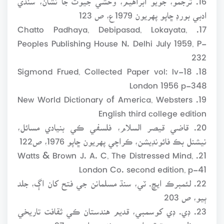
ادبي بورڊ ڇاپو پهريون 1979ع، ص 123
17. Chatto Padhaya, Debipasad, Lokayata,
Peoples Publishing House N. Delhi July 1959, P-
232
18. Sigmond Frued, Collected Paper vol: Iv-18
London 1956 p-348
19. New World Dictionary of America, Websters
English third college edition
20. قاضي قيصر السلام، فلسفي ڪي بنيادي مسائل،
نيشنل بڪ فائونڊيشن، ڪراچي پهريون ڇاپو 1976، ص122
21. Watts & Brown J. A. C, The Distressed Mind,
London Co. second edition, p-41
22. لئمبرڪ ايڇ. ٽي، سنڌ مسلمانن جي فتح کان اڳ، جلد
ٻيو، ص 203
23. ڊي. ڊي کوسمبي، قديم هندستان ڪي ثقافت تاريخي
پسمنظر مين، ترقي اردو بورڊ نئي دهلي، ص 97