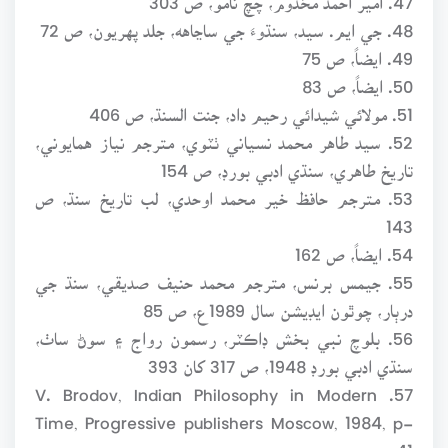
48. جي ايم. سيد، سنڌوءَ جي ساڃاهه، جلد پهريون، ص 72
49. ايضاً، ص 75
50. ايضاً، ص 83
51. مولائي شيدائي رحيم داد، جنت السنڌ، ص 406
52. سيد طاهر محمد نسياني ٺٽوي، مترجم نياز همايوني،
تاريخ طاهري، سنڌي ادبي بورڊ، ص 154
53. مترجم حافظ خير محمد اوحدي، لب تاريخ سنڌ، ص
143
54. ايضاً، ص 162
55. جيمس برنس، مترجم محمد حنيف صديقي، سنڌ جي
درٻار، چوٿون ايڊيشن سال 1989ع، ص 85
56. بلوچ نبي بخش ڊاڪٽر، رسمون رواج ۽ سوڻ ساٺ،
سنڌي ادبي بورڊ 1948، ص 317 کان 393
57. V. Brodov, Indian Philosophy in Modern
Time, Progressive publishers Moscow, 1984, p-
41