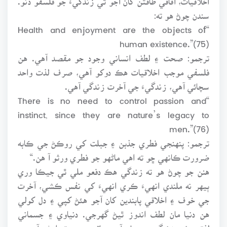
سندن چوڻ هو ته:
“Health and enjoyment are the objects of
human existence.”(75)
ترجمو: صحت ۽ لطف انساني وجود جو مقصد آهي. هن
فلسفي موجب اخلاقيات هڪ دوکو آهي، صرف لذت واحد
سچائي آهي، زندگيءَ جي آخرت زندگي آهي.
“There is no need to control passion and
instinct, since they are nature’s legacy to
men.”(76)
ترجمو: پنهنجي فطري جذبن ۽ جبلت کي روڪڻ جي ڪابه
ضرورت ڪانهي ڇو ته اهي ماڻهو جو فطري ورثو آ هن.“
هنن جو چوڻ هو ته زندگي هڪ دفعو ملي ٿي جيڪا وري
ٻيهر نه ملندي انهيءَ ڪري انهيءَ کي نفس ڪشي، آخرت
جي خوف ۽ اخلاقي پابندين کان آجو هئڻ کپي ۽ دل کولي
هن دنيا مان لطف اندوز ٿيڻ گهرجي. دنياوي ۽ جسماني
لذتون ئي زندگيءَ جو ثمرآهن، باقي موت ته اچڻو آهي ۽