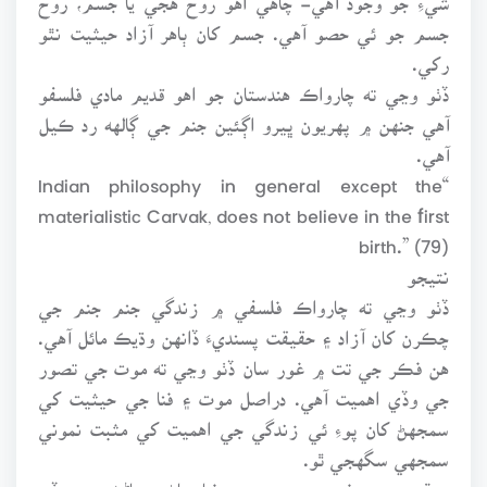
جسم جو ئي حصو آهي. جسم کان ٻاهر آزاد حيثيت نٿو
رکي.
ڏٺو وڃي ته چارواڪ هندستان جو اهو قديم مادي فلسفو
آهي جنهن ۾ پهريون ڀيرو اڳئين جنم جي ڳالهه رد ڪيل
آهي.
“Indian philosophy in general except the
materialistic Carvak, does not believe in the first
birth.” (79)
نتيجو
ڏٺو وڃي ته چارواڪ فلسفي ۾ زندگي جنم جنم جي
چڪرن کان آزاد ۽ حقيقت پسنديءَ ڏانهن وڌيڪ مائل آهي.
هن فڪر جي تت ۾ غور سان ڏٺو وڃي ته موت جي تصور
جي وڏي اهميت آهي. دراصل موت ۽ فنا جي حيثيت کي
سمجهڻ کان پوءِ ئي زندگي جي اهميت کي مثبت نموني
سمجهي سگهجي ٿو.
سنڌ جي صوفي مت ۾ موت، فنا، پاڻ سڃاڻڻ جي وڏي