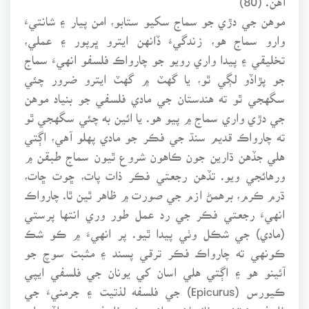
موهن جي دڙي جو سماج سکيو ستابو، امن پيار ۽ شانتيءَ
وارو سماج هو، زندگيءَ ڏانهن ايترو ڀرپور ۽ عملي،
تخليقي ۽ پيدا واري رويو جو چارواڪ فلسفو انهيءَ سماج
جو پڙاڏو لڳي ٿو، يا گهٽ ۾ گهٽ ايترو ضرور چئي
سگهجي ٿو ته هندستان جي مادي فلسفي جو بنياد موهن
جي دڙي واري سماج ۾ پيو هو. يا ائين به چئي سگهجي ٿو
ته چارواڪ قديم سنڌ جي فڪر جو مادي پهلو آهي، اڳتي
هلي جڏهن ڌارين جون ڪاهون شروع ٿيون سماج طبقن ۾
ورهائجي ويو. تڏهن رجعتي فڪر ذات پات، ڇوت ڇات،
ڌرم ڪرم، برهمڻ ازم جي صورت ۾ ظاهر ٿين ٿا. چارواڪ
انهيءَ رجعتي فڪر جي رد عمل طور وري انتها پرستي
(مادي) جي شڪل وٺي پيدا ٿيو. پر انهيءَ ۾ ڪو شڪ
ڪونهي ته چارواڪ فڪر ترقي پسند ۽ مثبت سوچ جو
آئينو هو ۽ اڳتي هلي اسان کي يونان جي فلسفي ايپي
ڪيورس (Epicurus) جي فلسفه لذتيت ۽ جرمنيءَ جي
فلسفي نيٽشي، فائرباخ ۾ انهي ئي فلسفي جو پڙاڏو ملي