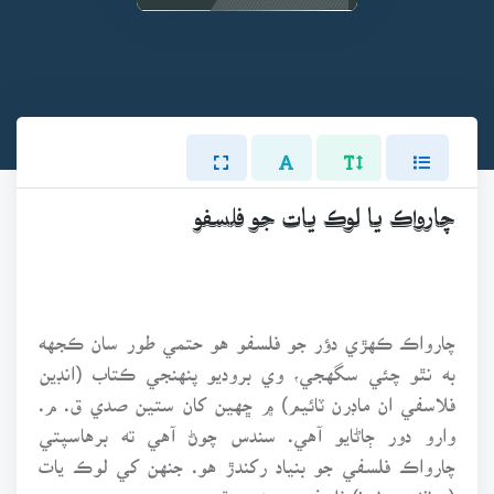
چارواڪ يا لوڪ يات جو فلسفو
چارواڪ ڪهڙي دؤر جو فلسفو هو حتمي طور سان ڪجهه
به نٿو چئي سگهجي، وي بروديو پنهنجي ڪتاب (انڊين
فلاسفي ان ماڊرن ٽائيم) ۾ ڇهين کان ستين صدي ق. م.
وارو دور ڄاڻايو آهي. سندس چوڻ آهي ته برهاسپتي
چارواڪ فلسفي جو بنياد رکندڙ هو. جنهن کي لوڪ يات
(Lokayatika) فلسفو به چئجي ٿو.