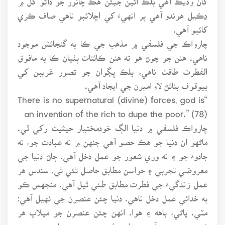
ڍڪيل هوندو آهي پر انهيءَ کي اڇلائبو ناهي صاف ڪري
کائبو آهي.
چارواڪ جي فلسفي ۾ مذهب جي ڪا به گنجائش موجود
ناهي. هنن جو چوڻ هو ته هنن ڪائنات پٺيان ڪا به مافوق
الفطرت طاقت ناهي، بلڪ ڀڳوان جو تصور غريبن کي
بيوقوف بنائڻ لاءِ اميرن جي ايجاد آهي.
“There is no supernatural (divine) forces, god is
an invention of the rich to dupe the poor.” (78)
چارواڪ فلسفي ۾ دنيا الڳ خودمختيار حيثيت رکي ٿي.
ماڻهو ان دنيا جو هڪ حصو آهي جنهن ۾ نه عبادت جو، نه
جادوءَ جو ۽ نه وري شعور جو عمل دخل آهي. ڄاڻ دنيا جي
معروضي تجربي ۽ حواسن مطابق حاصل ٿئي ٿي. سندس هر
عمل زندگيءَ جي فطرت مطابق طئي ٿيل آهي. منجهس ڪو
به خدائي عمل دخل ناهي. دنيا چئن عنصرن جي ٺهيل آهي:
مٽي، پاڻي، باهه ۽ هوا. انهن چئن عنصرن جو ميلاپ هر
شيءِ جو وجود آهي- چاهي اهو روح هجي يا جسم، روح