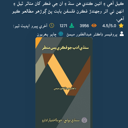
ڪيل آهي ۽ ائين ڪندي هن سنڌ ۽ ان جي فڪر کان متاثر ٿيل ۽
انهن تي اثر وجهندڙ فڪرن فلسفن بابت پڻ ڳوڙهو مطالعو ڪيو
آهي.
4.5/5.0
3956
1271
آخري ڀيرو اپڊيٽ ٿيو:
پروفيسر ڊاڪٽر عبدالغفور ميمڻ
ڇاپو پھريون