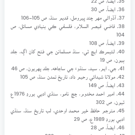
36. ايضاً، ص 30
37. آڏواڻي مهر چند ڀيرومل، قديم سنڌ، ص 105-106
38. قاضي قيصر السلام، فلسفي ڪي بنيادي مسائل، ص
104
39. ايضاً، ص 108
40. لئبمرڪ ايڇ ٽي، سنڌ مسلمانن جي فتح کان اڳ، جلد
ٻيون، ص 19
41. جي. ايم. سيد، سنڌوءَ جي ساڃاهه، جلد پهريون، ص 46
42. مولانا شيدائي رحيم داد، تاريخ تمدن سنڌ، ص 105
43. ايضاً، ص 149
44. امير احمد مخدوم، چچ نامو، سنڌي ادبي بورڊ 1976ع
ٽيون، ص 302
45. مترجم حافظ خير محمد اوحدي، لب تاريخ سنڌ، سنڌي
ادبي بورڊ 1989ع، ص 29
46. ايضاً، ص 28
47. امير احمد مخدوم، چچ نامو، ص 303