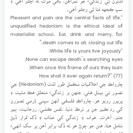
سڀ ڪجهه فنا ٿي وڃڻو آهي.
“Pleasant and pain are the central facts of life,
unqualified hedonism is the ethical ideal of
materialist school. Eat, drink and merry, for
death comes to all, closing our life.”
“While life is yours live joyously:
None can escape death’s searching eyes,
When once this frame of ours they burn,
How shall it ever again return?” (77)
چارواڪ جي اخلاقيات مڪمل طور لذت (Hedonism) جي
تصور تي بيٺل هئي، جنهن ۾ زندگيءَ متعلق هڪ مثبت ۽
ڀرپور رويو هو. چارواڪ فلسفي انهن سڀني ڌرمي تصورن
کي رد ڪيو جن ۾ ترڪ دنيا، نفس ڪشي، روحانيت، ٻيو
جنم، آخرت، خوف ۽ زندگي کي عذاب ۽ ڏک قرار ڏيڻ
شامل هئا. هنن جو چوڻ هو ته ڏک برابر آهن پر سک انهيءَ
کان وڌيڪ آهي بلڪ ائين جيئن هڪ چانور جو داڻو کل ۾