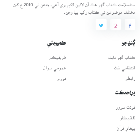
سنڌسلامت ڪتاب گهر ھڪ آن لائين لائبريري آھي، جنھن تي 2010ع کان
مختلف موضوعن تي ڪتاب رکيا پيا وڃن.
ڳنڍجو
ڪميونٽي
ڪتاب گهر بابت
طريقيڪار
انتظامي سَٿ
عمومي سوال
رابطو
فورم
پراجيڪٽ
فونٽ سرور
لفظيڪار
پيغامِ قرآن