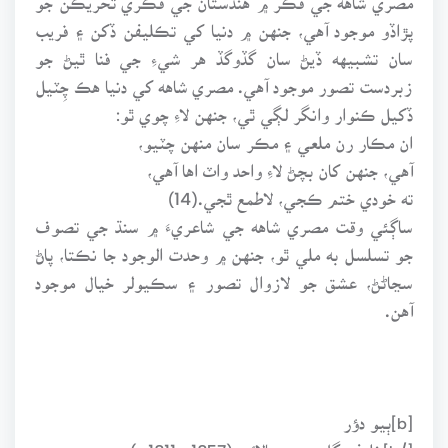
پڙاڏو موجود آهي، جنهن ۾ دنيا کي تڪليفن ڏکن ۽ فريب
سان تشبيهه ڏيڻ سان گڏوگڏ هر شيءِ جي فنا ٿيڻ جو
زبردست تصور موجود آهي. مصري شاهه کي دنيا هڪ چِٽيل
ڏکيل ڪنوار وانگر لڳي ٿي، جنهن لاءِ چوي ٿو:
ان مڪار رن ملعي ۽ مڪر سان منهن چٽيو،
آهي، جنهن کان بچڻ لاءِ واحد واٽ اها آهي،
ته خودي ختم ڪجي، لاطمع ٿجي.(14)
ساڳئي وقت مصري شاهه جي شاعريءَ ۾ سنڌ جي تصوف
جو تسلسل به ملي ٿو، جنهن ۾ وحدت الوجود جا نڪتا، پاڻ
سڃاڻڻ، عشق جو لازوال تصور ۽ سڪيولر خيال موجود
آهن.
[b]ٻيو دؤر
[/b]خليفو گل محمد هالائي (1857- 1811ع)