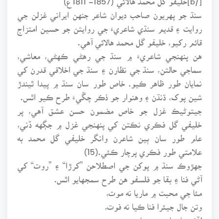
سنڌ جو پهريون صاحب ديوان شاعر جنهن ايراني غزلن جي
روايت ۽ قديم سنڌي شاعريءَ جي روايتن جو حسين امتزاج
قائم رکيو، خليفو گل محمد هالائي آهي.
هن پنهنجي شاعريءَ ۾ سنڌ جي رهڻي ڪهڻي، معاشي،
سماجي حالتن، سنڌ جي نظارن ۽ سنڌ جي اخلاقي قدرن کي
نمايان طور ظاهر ڪيو. خاص طور سان سنڌ ۾ پيدا ٿيندڙ
شين پوک، ڌنڌن ۽ وهنوار جو ذڪر چڱيءَ طرح ڪيو اٿس.
جيتوڻيڪ غزل جو خاص مضمون حسن عشق آهي، پر
خليفي گل فڪري نڪتن کي پنهنجي غزل ۾ جڳهه ڏني،
عام طور سان ٻين شاعرن وانگر خليفي گل محمد به
علامتي طور فڪري پرچار ڪئي.(15)
جهڙوڪ سنڌ ۾ پوکن جي اصطلاحن ”کرڙا“ ۽ ”روت“ کي
آڻي فنا ۽ بقا جو فلسفو هن طرح سمجهايو اٿس.
مئا جي محبت ۾ ماريا نه موت،
وتن جال جيئرا فنا ڪيا نه فوت،
لڏئو جاءِ مان وهن جاءِ ٻيءَ