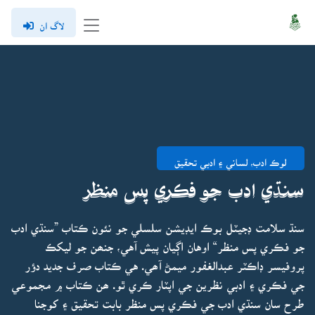
لاگ ان
لوڪ ادب، لساني ۽ ادبي تحقيق
سنڌي ادب جو فڪري پس منظر
سنڌ سلامت ڊجيٽل بوڪ ايڊيشن سلسلي جو نئون ڪتاب ”سنڌي ادب
جو فڪري پس منظر“ اوهان اڳيان پيش آهي، جنھن جو ليکڪ
پروفيسر ڊاڪٽر عبدالغفور ميمڻ آھي. هي ڪتاب صرف جديد دؤر
جي فڪري ۽ ادبي نظرين جي اپٽار ڪري ٿو. ھن ڪتاب ۾ مجموعي
طرح سان سنڌي ادب جي فڪري پس منظر بابت تحقيق ۽ کوجنا