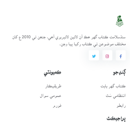
سنڌسلامت ڪتاب گهر ھڪ آن لائين لائبريري آھي، جنھن تي 2010ع کان
مختلف موضوعن تي ڪتاب رکيا پيا وڃن.
ڳنڍجو
ڪميونٽي
ڪتاب گهر بابت
طريقيڪار
انتظامي سَٿ
عمومي سوال
رابطو
فورم
پراجيڪٽ