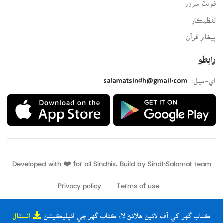
فونٽ سرور
لفظيڪار
پيغامِ قرآن
رابطو
اي-ميل:
salamatsindh@gmail.com
Developed with ❤️ for all Sindhis. Build by
SindhSalamat
team
Privacy policy
Terms of use
ڪتاب گهر کي آف لائين ھلائڻ لاءِ ڪتاب گهر جي ائپليڪيشن
انسٽال