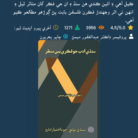
ڪيل آهي ۽ ائين ڪندي هن سنڌ ۽ ان جي فڪر کان متاثر ٿيل ۽
انهن تي اثر وجهندڙ فڪرن فلسفن بابت پڻ ڳوڙهو مطالعو ڪيو
آهي.
4.5/5.0
3956
1271
آخري ڀيرو اپڊيٽ ٿيو:
پروفيسر ڊاڪٽر عبدالغفور ميمڻ
ڇاپو پھريون