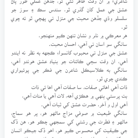
عشق جي عمل کان گذري ٿو، سندس سڪ ۽ سوز جو
سلسلو وڌي جڏهن محبت جي منزل تي پهچي ٿو ته چوي
ٿو.
هر معرڪي ۾ نام و نشان تنهن ڪيو منهنجو،
سانگي سو اسان تي آهي، احسان محبت.
عشق جي منزل تي محبوب کانسواءِ ڪجهه به نظر نه ايندو
آهي، ان وقت سڄي ڪائنات جو بنياد عشق هوندو آهي،
سانگي به ڪلاسيڪل شاعرن جي فڪر جي پوئيواري
ڪندي چوي ٿو.
ذات آهي اهائي صفات، سا صفات آهي اها ئي ذات
بت پرستي ٻنهي ۾ هڪڙي آهه، لات آهي يا منات آهي،
آهي اول و آخر، حضرت عشق کي ثبات آهي.
سانگي طبعيت ۾ صوفي مزاج ماڻهو هو، پر هو سماج،
ماڻهو ۽ فطرت جي رشتي کي سمجهي چڪو هو، هن ڏک
جي ڪيفيت کي محسوس ڪيو هو، اهو ڏک جيڪو انسان
حد کان زياده برداشت ڪري به جيئي ٿو، انهيءَ برداشت جي