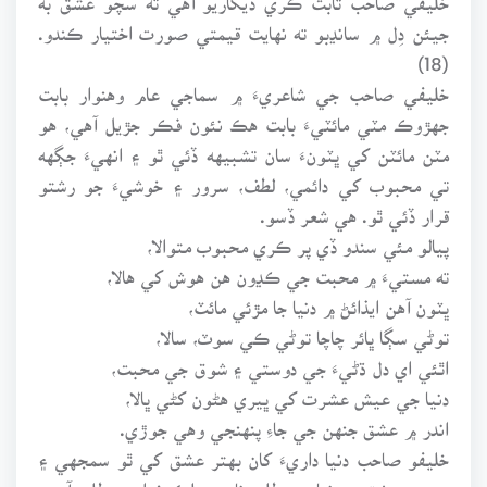
جيئن دِل ۾ سانڍبو ته نهايت قيمتي صورت اختيار ڪندو.
(18)
خليفي صاحب جي شاعريءَ ۾ سماجي عام وهنوار بابت
جهڙوڪ مٽي مائٽيءَ بابت هڪ نئون فڪر جڙيل آهي، هو
مٽن مائٽن کي ڀٽونءَ سان تشبيهه ڏئي ٿو ۽ انهيءَ جڳهه
تي محبوب کي دائمي، لطف، سرور ۽ خوشيءَ جو رشتو
قرار ڏئي ٿو. هي شعر ڏسو.
پيالو مئي سندو ڏي پر ڪري محبوب متوالا،
ته مستيءَ ۾ محبت جي ڪڍون هن هوش کي هالا،
ڀٽون آهن ايذائڻ ۾ دنيا جا مڙئي مائٽ،
توڻي سڳا ڀائر چاچا توڻي ڪي سوٽ، سالا،
اٿئي اي دل ڌڻيءَ جي دوستي ۽ شوق جي محبت،
دنيا جي عيش عشرت کي ڀيري هڻون کڻي ڀالا،
اندر ۾ عشق جنهن جي جاءِ پنهنجي وهي جوڙي.
خليفو صاحب دنيا داريءَ کان بهتر عشق کي ٿو سمجهي ۽
سندس عشق ۾ دنيا جي طلب ناهي، بلڪ خدا جي طلب آهي،