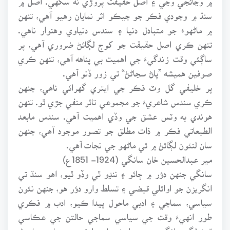
سنڌ ۾ وجودي فڪر جو جيڪو اثر نمايان رهيو آهي، تنهن
۾ ماڻهوءَ جو متبادل دنيا ۽ سندس دنياوي وهنوار ناهي.
تنهن ڪري اصل حقيقت جو کوج لڳائڻ ضروري آهي، پر
ساڳئي وقت زندگيءَ جي اهميت بي پناهه آهي، تنهن ڪري
صوفين هميشه ”پاڻ سڃاڻڻ“ تي زور ڏنو آهي.
پر خليفي گل وٽ فڪر جي ايتري گهرائي ناهي، جنهن
ڪري سندس شاعريءَ جو مجموعي تاثر منفي جڙي ٿو. تنهن
هوندي به وٽس عشق جي وڏي اهميت آهي. سندس مابعد
الطبعاتي فڪر ۾ ذات مطلق جو تصور موجود آهي، جنهن
سان لنئون لڳائڻ ۾ ئي ماڻهو جي نجات آهي.
مير عبدالحسين خان سانگي (1924- 1851ع)
سانگي جنهن دؤر ۾ ڄائو ۽ ننڍو ٿي وڏو ٿيو، اهو سنڌ تي
انگريزن جو اوائلي قبضي ۽ تسلط وارو دؤر هو، جنهن نئون
سياسي، سماجي ۽ ادبي ماحول پيدا ڪيو، ادب ۾ فڪري
طور انهيءَ وقت جي سياسي سماجي حالتن جي عڪاسي
ٿيڻ لڳي، انگريزن جي اچڻ سان ملڪ جو سماجي ماحول