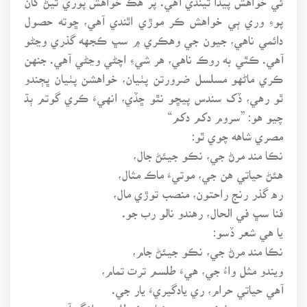
پوءِ وري ٻي خواهش ڪر موڙي اٿندي آهي، ڇوته حصول
دائمي ناهي، جيون جي وهڪري ۾ سڀ ڪجهه گذري وڃڻو
آهي. ڪٿي به روڪ ناهي، هر شيءِ اچڻي وڃڻي آهي. جنهن
ڪري ماڻهو مسلسل ضرورتن پٺيان، خواهشن پٺيان ڀڄندو
ٿو رهي، ڏک سندس پيڇو نٿو ڇڏي، انهيءَ ڪري گوتم ٻڌ
چيو هو: ”سروم دکم دکم“
مصري شاهه چوي ٿو:
نڪا مند مرڻ جي، نڪو جيئڻ جال،
هئڻ حياتي هن جي، موتيءَ ماڪ مثال،
ره گذر رنج راحتون، منصب توڙي مال،
فنا سڀ في الحال، رهندو نالو رب جو.
يا هي شعر ڏسو:
نڪا مند مرڻ جي، نڪو جيئڻ جام،
ويندو مثل واءُ جي، هيءَ طلسم ترت تمام،
آهي حياتي حرام، ري يادگيريءَ يار جي.
مصريءَ جي فڪر ۾ هيءَ دنيا هڪ طلسم وانگر آهي، جنهن