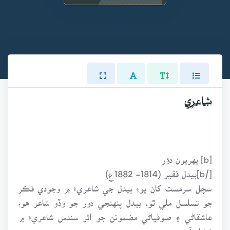
شاعري
[b] پهريون دؤر
[/b]بيدل فقير (1814- 1882ع)
سچل سرمست کان پوءِ بيدل جي شاعريءَ ۾ وجودي فڪر
جو تسلسل ملي ٿو. بيدل پنهنجي دور جو وڏو شاعر هو،
عاشقاڻي ۽ صوفياڻي مضمونن جو اثر سندس شاعريءَ ۾
نمايان آهي.