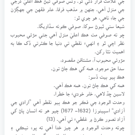
جي منزل آهي، جنهن ۾ مذهب فرقا، عام فقهن جي جهڳڙن
جي جاءِ ناهي، هو چوي ٿو:
شيعا سني ٿيوڻ سوکا، صوفي ڪونه سڏاويگا.
ڇو ته صوفي مت هڪ اعليٰ منزل آهي جتي مڙئي محبوب
نظر اچي ٿو ۽ انهيءَ نقطي تي دنيا جا ڪثرتي ڏک ڪا به
اهميت نٿا رکن.
مڙوئي محبوب آ، مشتاقن مقصود،
سدا حق موجود، همه کي هڪ ڄاڻ تون.
هڪ ٻيو بيت ڏسو:
همه کي هڪ ڄاڻ تون، همه هڪ آهي.
لاسين ڇڏ لاهي، خام خوديءَ جا خطرا.
وحدت الوجود جي فڪر جو هڪ ٻيو نقطو آهي ”ارادي جي
آزادي“ اسپينوزا (1632- 1677) چيو هو ته انسان پاڻ کي
آزاد تصور ڪرڻ ۾ غلطيءَ تي آهي. (13)
ڇوته وحدت الوجود ۾ هر چيز خدا آهي ته پوءِ نيڪي ۽
بديءَ جي باري ۾ ڪئين سوال اٿي سگهن ٿا. ۽ نيڪي