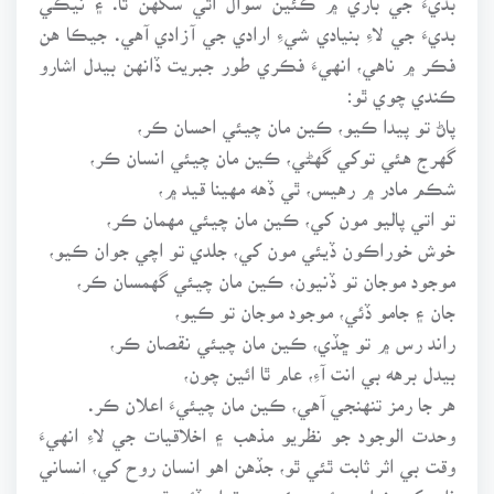
بديءَ جي لاءِ بنيادي شيءِ ارادي جي آزادي آهي. جيڪا هن
فڪر ۾ ناهي، انهيءَ فڪري طور جبريت ڏانهن بيدل اشارو
ڪندي چوي ٿو:
پاڻ تو پيدا ڪيو، ڪين مان چيئي احسان ڪر،
گهرج هئي توکي گهڻي، ڪين مان چيئي انسان ڪر،
شڪم مادر ۾ رهيس، ٿي ڏهه مهينا قيد ۾،
تو اتي پاليو مون کي، ڪين مان چيئي مهمان ڪر،
خوش خوراڪون ڏيئي مون کي، جلدي تو اچي جوان ڪيو،
موجود موجان تو ڏنيون، ڪين مان چيئي گهمسان ڪر،
جان ۽ جامو ڏئي، موجود موجان تو ڪيو،
راند رس ۾ تو ڇڏي، ڪين مان چيئي نقصان ڪر،
بيدل برهه بي انت آءِ، عام ٿا ائين چون،
هر جا رمز تنهنجي آهي، ڪين مان چيئيءَ اعلان ڪر.
وحدت الوجود جو نظريو مذهب ۽ اخلاقيات جي لاءِ انهيءَ
وقت بي اثر ثابت ٿئي ٿو، جڏهن اهو انسان روح کي، انساني
ذات کي خدا جو ئي هڪ جزو قرار ڏئي ٿو، پر پوءِ به جتي