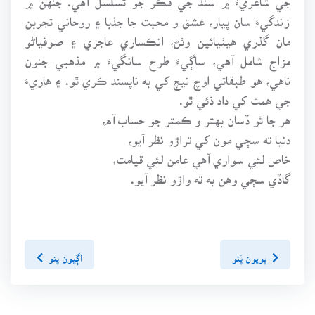
زندگيءَ سان پيار، عشق و محبت جا جذبا ۽ روحاني تجربن
مان گذري هيٺيائين وٺڻ، انڪساري عاجزي ۽ صوفياڻو
مزاج شامل آهي، ساڳيءَ طرح سانگيءَ ۾ مذهبي جنون
ناهي، هو طبقاتي اوچ نيچ کي به ناپسند ڪري ٿو. ۽ هاريءَ
جي همت کي داد ڏئي ٿو.
هر جا ٿو ڏسان بهتر و ڪمتر جو حساب آه،
دنيا ته سڄي مون کي تراڙو نظر آيو،
خاص لئي سواري آهي عامن لئي قيامت،
گاڏي سڄي وهن به ته واڙو نظر آيو.
پويون پَنو
اڳيون پنو