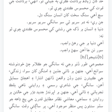
قوت کي محسوس ڪندي چوي ٿو.
سچ آهي سنگ سخت کان انسان سنگ دل،
جن ريءَ نه دم سريو ٿي سو سانگي سريو سريو.
دنيا ۽ انسان ۾ ڏک جي رشتي کي محسوس ڪندي چوي ٿو
ته:
آهي دنيا ۾ جي رهڻ واجب،
سور تن جا آهن سهڻ واجب.
[b]نتيجو[/b]
مجموعي طور ڏٺو وڃي ته سانگي جو ڪلام ڄڻ خودنوشته
سوانح آهي، جنهن ۾ ذاتي جذبن ۽ امنگن کان سواءِ زندگيءَ
جي ڪيترن ننڍن وڏن واقعن ڏانهن اشارا ۽ اهڃاڻ سمايل
آهن، سانگيءَ جي شاعري رسمي ۽ روايتي ناهي بلڪ
تجرباتي ۽ ذاتي آهي. جنهن ۾ اڀرندڙ جديد دؤر جي حالتن ۾
روايتن ۽ سماجي، معاشي نظام مطابق قدرن جي ڀڃ ڊاهه جو
سڌو سنئون پس منظر موجود آهي. پر ساڳئي وقت سانگي
جي شاعريءَ ۾ سنڌ جي فڪر جو تسلسل آهي. جنهن ۾