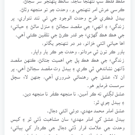
ڪرسي عرش امر تنهنجي ۾، وحدت جو تو منجهه وٿاڻ.
بيدل فڪري طرح وحدت الوجود جي ئي تند تنواري، پر
زندگيءَ ۽ انهيءَ جي مقصد سڃاڻڻ ۽ منزل ماڻڻ ۽ حياتيءَ
جي هڪ هڪ گهڙيءَ جو قدر ڪرڻ جي تلقين ڪئي آهي.
اها حياتي اٿئي خزانو، دم دم تنهنجو يگانو،
باور ڪر تون ٿي مردانو، وحدت جو ڪر يار واپار.
زندگيءَ جي هڪ هڪ پل جي اهميت جتائڻ، ڪنهن مقصد
ڏانهن نشاندهي ٿي ڪري ۽ بيدل وٽ مقصد سڃاڻڻ آهي، پر
ان لاءِ عشق جي رهنمائي ضروري آهي، جنهن لاءِ سچل
سرمست فرمايو هو.
عشق لڳئي ته ڪر آمين، نا منجهه ڪفر نا منجهه دين.
۽ بيدل چوي ٿو:
عشق امام محمد مهدي، دوئي اٿئي دجال.
بيدل عشق کي امام مهديءَ سان مشاهبت ڏئي ٿو ۽ کيس
وحدت جي علامت قرار ڏئي دجال جي ڪردار کي ٻيائيءَ
جي غلامت قرار ڏئي ٿو. وٽس صوفي ٿيڻ هڪ اعليٰ درجي