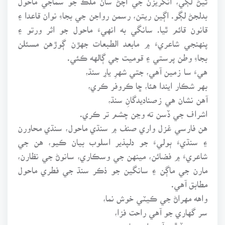
بدلجڻ لڳو. اڳين ريتن، رسمن رواجن جي بجاءِ نوان قاعدا ۽
قانون قائم ٿيا. سانگي به انهيءَ ماحول جو اثر ورتو ۽
پنهنجي شاعريءَ ۾ مابعد الطبعات جهڙن ڳوڙهن مسئلن
بجاءِ وطن پرستي ۽ قوميت جي ڳالهه ڪئي.
هيءَ سا زمين آهي، جتي شهرِ يارِ سنڌ،
بهر شڪار ايندا هئا، ڇا ڪروفر ڪري،
آهن نشان هي زصناديدگانِ سنڌ،
اشراف جي ڏسن ته وڃن چشم تر ڪري.
هن فارسي غزل واري صنف ۾ سنڌي ماحول، سنڌي محاورن
۽ سنڌيءَ ٻوليءَ جو دلپذير اسلوب بيان ڪيو، هن جي
شاعريءَ ۾ فضائن، مينهن جي وسڪاري، سانوڻ جي نظارن،
مارن جي ماڳن ۽ سانگين جو ذڪر سنڌ جي فطري ماحول
مطابق آهي.
واهه مهراڻ جي ڪيٽي خوش نما،
سر گهاري جو آهي راحت فزا،
وسيو وڏ ڦڙو آهي ابر بهار،