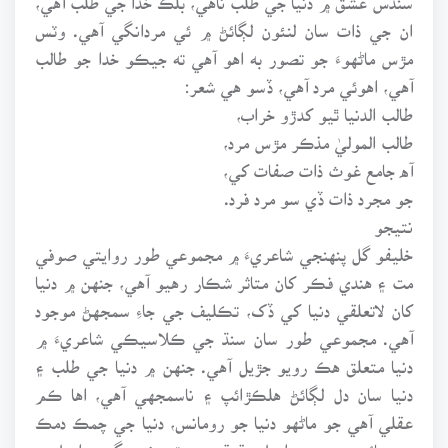
ان جي ذات سان لنئون لڳائڻ ۾ ئي مردانگي آهي. وٽس
مڙس ماڻهوءَ جو تصور به اهو آهي ته جيڪو خدا جو طالب
آهي، اهوئي مرد آهي، ڏسو هي شعر:
طالب الدنيا ٿيو کدڙو خراب،
طالب الموليٰ مذڪر مڙس مرد،
آه جامع غوث ذات صفات کي،
جو مجرد ذات ڏي سو مرد فرد.
نتيجو
خليفو گل پنهنجي شاعريءَ ۾ مجموعي طور روايتي صوفي
مت ۽ هندي فڪر کان متاثر شڪار رهيو آهي، جنهن ۾ دنيا
کان لاتعلقي دنيا کي ڏک، تڪليف جي جاءِ سمجهڻ موجود
آهي. مجموعي طور سان سنڌ جي ڪلاسيڪي شاعريءَ ۾
دنيا متعلق هڪ رويو جڙيل آهي. جنهن ۾ دنيا جي طلب ۽
دنيا سان دل لڳائڻ هلڪڙائپ ۽ ناسمجهي آهي، اها ڪم
عقلي آهي جو ماڻهو دنيا جو رومانس، دنيا جي چمڪ دمڪ
۾ وڃائجي وڃي ۽ اصل حقيقت پروڙي نه سگهي. اصل ۾