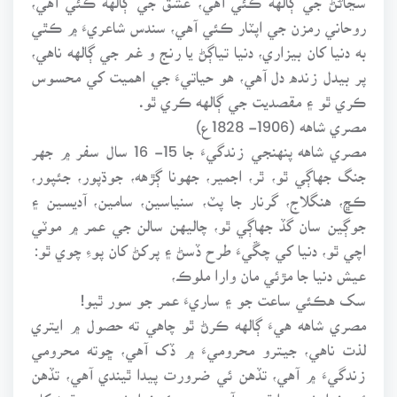
روحاني رمزن جي اپٽار ڪئي آهي، سندس شاعريءَ ۾ ڪٿي
به دنيا کان بيزاري، دنيا تياڳڻ يا رنج و غم جي ڳالهه ناهي،
پر بيدل زنده دل آهي، هو حياتيءَ جي اهميت کي محسوس
ڪري ٿو ۽ مقصديت جي ڳالهه ڪري ٿو.
مصري شاهه (1906- 1828ع)
مصري شاهه پنهنجي زندگيءَ جا 15- 16 سال سفر ۾ جهر
جنگ جهاڳي ٿو، ٿر، اجمير، جهونا ڳڙهه، جوڌپور، جئپور،
ڪڇ، هنگلاج، گرنار جا پٽ، سنياسين، سامين، آديسين ۽
جوڳين سان گڏ جهاڳي ٿو، چاليهن سالن جي عمر ۾ موٽي
اچي ٿو، دنيا کي چڱيءَ طرح ڏسڻ ۽ پرکڻ کان پوءِ چوي ٿو:
عيش دنيا جا مڙئي مان وارا ملوڪ،
سک هڪئي ساعت جو ۽ ساريءَ عمر جو سور ٿيو!
مصري شاهه هيءَ ڳالهه ڪرڻ ٿو چاهي ته حصول ۾ ايتري
لذت ناهي، جيترو محروميءَ ۾ ڏک آهي، ڇوته محرومي
زندگيءَ ۾ آهي، تڏهن ئي ضرورت پيدا ٿيندي آهي، تڏهن
ئي خواهش پيدا ٿيندي آهي. پر هڪ خواهش پوري ٿيڻ کان