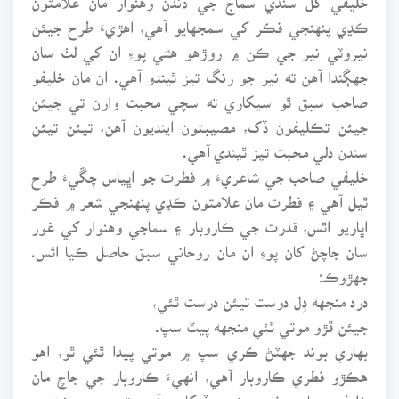
ڪڍي پنهنجي فڪر کي سمجهايو آهي، اهڙيءَ طرح جيئن
نيروٽي نير جي ڪن ۾ روڙهو هڻي پوءِ ان کي لٺ سان
جهڳندا آهن ته نير جو رنگ تيز ٿيندو آهي. ان مان خليفو
صاحب سبق ٿو سيکاري ته سچي محبت وارن تي جيئن
جيئن تڪليفون ڏک، مصيبتون اينديون آهن، تيئن تيئن
سندن دلي محبت تيز ٿيندي آهي.
خليفي صاحب جي شاعريءَ ۾ فطرت جو اڀياس چڱيءَ طرح
ٿيل آهي ۽ فطرت مان علامتون ڪڍي پنهنجي شعر ۾ فڪر
اڀاريو اٿس، قدرت جي ڪاروبار ۽ سماجي وهنوار کي غور
سان جاچڻ کان پوءِ ان مان روحاني سبق حاصل ڪيا اٿس.
جهڙوڪ:
درد منجهه دِل دوست تيئن درست ٿئي،
جيئن ڦڙو موتي ٿئي منجهه پيٽ سپ.
بهاري بوند جهٽڻ ڪري سپ ۾ موتي پيدا ٿئي ٿو، اهو
هڪڙو فطري ڪاروبار آهي، انهيءَ ڪاروبار جي جاچ مان
خليفي صاحب ثابت ڪري ڏيکاريو آهي ته سچو عشق به