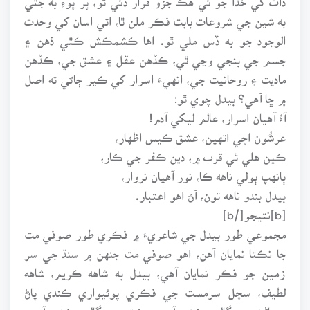
به شين جي شروعات بابت فڪر ملن ٿا، اتي اسان کي وحدت
الوجود جو به ڏس ملي ٿو. اها ڪشمڪش ڪٿي ذهن ۽
جسم جي بنجي وڃي ٿي، ڪڏهن عقل ۽ عشق جي، ڪڏهن
ماديت ۽ روحانيت جي، انهيءَ اسرار کي ڪير ڄاڻي ته اصل
۾ ڇا آهي؟ بيدل چوي ٿو:
آءُ آهيان اسرار، عالم ليکي آدم!
عرشُون اچي اتهين، عشق ڪيس اظهار،
ڪين هلي ٿي قرب ۾، دين ڪفر جي ڪار،
ٻانهپ ٻولي ناهه ڪا، نور آهيان نروار،
بيدل بندو ناهه تون، آڻ اهو اعتبار.
[b]نتيجو[/b]
مجموعي طور بيدل جي شاعريءَ ۾ فڪري طور صوفي مت
جا نڪتا نمايان آهن، اهو صوفي مت جنهن ۾ سنڌ جي سر
زمين جو فڪر نمايان آهي، بيدل به شاهه ڪريم، شاهه
لطيف، سچل سرمست جي فڪري پوئيواري ڪندي پاڻ
سڃاڻڻ جي ڳالهه ڪئي آهي، عشق جي ڳالهه ڪئي آهي،