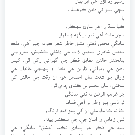
سڄي سبز ٿي دامن ڪوهسار.
يا
ڪيا سنڌ ۾ آهن ساوڻ سهڪار،
سڄو ملڪ آهي ٿيو ميگهه ۽ ملهار.
سانگي محض ذهني مشق خاطر شعر ڪونه چيو آهي، بلڪ
سندس شاعري سندس ذات جي داخلي ڪشمش، معروضي
بدلجندڙ حالتن مطابق فڪر جي گهرائي رکي ٿي. کيس
وطن جي ويراني، ڌارين جي يلغار ۽ پنهنجي خاندان جي
زوال جو شدت سان احساس هو، ان وقت جي حالتن کي
سختيءَ سان محسوس ڪندي چوي ٿو.
ڇو غريب الوطن نه ٿئي سانگي،
ٿو ڏسي پيو وطن ۾ آهي فساد.
ڪا نه ڪا جاءِ ملي ان کي بجز قيد فرنگ،
ٿئي زماني ۾ اسان جي، جي سڪندر پيدا.
سنڌ جي فڪر جو بنيادي نڪتو ”عشق“ سانگيءَ جي
شاعريءَ ۾ ان وقت ظاهر ٿئي ٿو، جڏهن عملي طور پاڻ