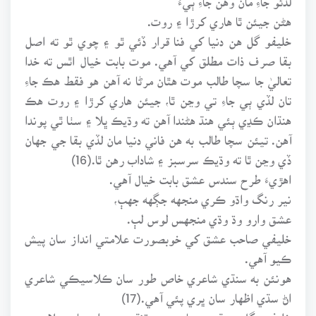
هڻن جيئن ٿا هاري کرڙا ۽ روت.
خليفو گل هن دنيا کي فنا قرار ڏئي ٿو ۽ چوي ٿو ته اصل
بقا صرف ذات مطلق کي آهي. موت بابت خيال اٿس ته خدا
تعاليٰ جا سچا طالب موت هٿان مرڻا نه آهن هو فقط هڪ جاءِ
تان لڏي ٻي جاءِ تي وڃن ٿا، جيئن هاري کرڙا ۽ روت هڪ
هنڌان ڪڍي ٻئي هنڌ هڻندا آهن ته وڌيڪ ڀلا ۽ سٺا ٿي پوندا
آهن. تيئن سچا طالب به هن فاني دنيا مان لڏي بقا جي جهان
ڏي وڃن ٿا ته وڌيڪ سرسبز ۽ شاداب رهن ٿا.(16)
اهڙيءَ طرح سندس عشق بابت خيال آهي.
نير رنگ واڌو ڪري منجهه جڳهه جهٻ،
عشق وارو وڌ وڌي منجهس لوس لٻ.
خليفي صاحب عشق کي خوبصورت علامتي انداز سان پيش
ڪيو آهي.
هونئن به سنڌي شاعري خاص طور سان ڪلاسيڪي شاعري
اڻ سڌي اظهار سان ڀري پئي آهي.(17)
خليفي گل سنڌي سماج جي ڌنڌن وهنوار مان علامتون