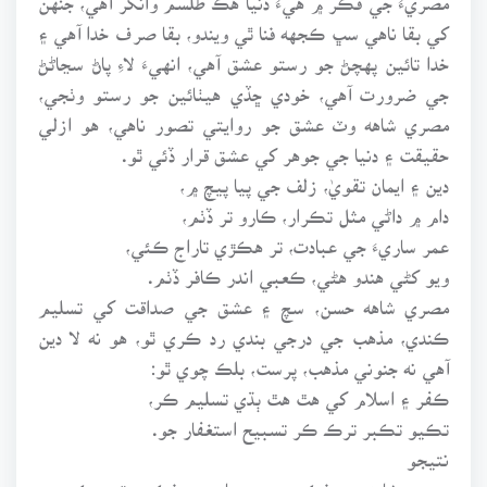
کي بقا ناهي سڀ ڪجهه فنا ٿي ويندو، بقا صرف خدا آهي ۽
خدا تائين پهچڻ جو رستو عشق آهي، انهيءَ لاءِ پاڻ سڃاڻڻ
جي ضرورت آهي، خودي ڇڏي هيٺائين جو رستو وٺجي،
مصري شاهه وٽ عشق جو روايتي تصور ناهي، هو ازلي
حقيقت ۽ دنيا جي جوهر کي عشق قرار ڏئي ٿو.
دين ۽ ايمان تقويٰ، زلف جي پيا پيچ ۾،
دام ۾ داڻي مثل تڪرار، ڪارو تر ڏٺم،
عمر ساريءَ جي عبادت، تر هڪڙي تاراج ڪئي،
ويو کڻي هندو هڻي، ڪعبي اندر ڪافر ڏٺم.
مصري شاهه حسن، سچ ۽ عشق جي صداقت کي تسليم
ڪندي، مذهب جي درجي بندي رد ڪري ٿو، هو نه لا دين
آهي نه جنوني مذهب، پرست، بلڪ چوي ٿو:
ڪفر ۽ اسلام کي هٿ هٿ ٻڌي تسليم ڪر،
تڪيو تڪبر ترڪ ڪر تسبيح استغفار جو.
نتيجو
مصري شاهه جي فڪر ۾ هندستان جي فڪري تحريڪن جو