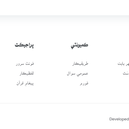
ڪميونٽي
پراجيڪٽ
 بابت
طريقيڪار
فونٽ سرور
سَٿ
عمومي سوال
لفظيڪار
فورم
پيغامِ قرآن
Developed 