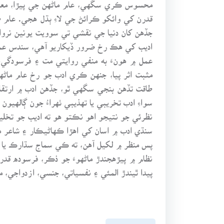
محسوس ڪري سگهي، عام ماڻهن جي پيڙا، معا
قدرن کي وائکو ڪرائڻ جي لاءِ ٻڌل هجي. عام ط
جڏهن کان دنيا جي نقشي تي سوويت يونين نروا
اديب کي هڪ رخ ضرور ڏيکاريو آهي، سندس عملي
مثبت اثر پيا، جنهن ڪري ادب جو رخ عام ماڻه
طاقت تڏهن بنجي سگهي ٿو، جڏهن ادب ۾ ارتقائ
سواءِ ادب تخريبي يا تهذيبي ٺهراءُ جون ڳالهيون
نظرئي جو نتيجو اهو نڪتو هو ته اديب جو تخليق
سنڌي ادب ۾ اسان کي اهڙا ڪهاڻيڪار ۽ شاع
پس منظر ۾ لکيل آهن، ته ڪي سماج سڌارڪ يا
نظام ۾ پيڙهجندڙ ماڻهوءَ جو ذڪر، فرسوده ق
پيدا ٿيندڙ المئي ۽ نفسياتي، جنسي، ازدواجي