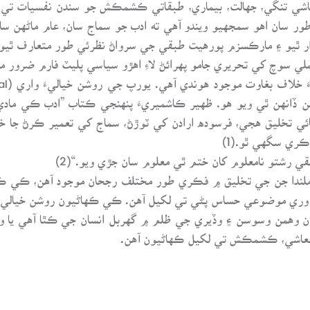
شي تنگي، جهالت، بيماري، طبقاتي ڪشمڪش جو سندن نفسيات تي 
ور سان اهو سمجهيو ويندو آهي ته ادب جو سماج سان، عام ماڻهن سا
ر ٿيو ۽ مارڪسزم پورهيت طبقي جي سرواڻ نظرئي طور متعارف ٿيو.
 سوچ کي تحريري جامو پهرائڻ لاءِ اهڙو سياسي پليٽ فارم ضرور مهي
ن ڏانهن ٿي ويو هو. ظهير ڪاشميريءَ پنهنجي ڪتاب ”ادب ڪي مادي 
ي تخليق هجي، فرسوده ارادن کي ٽوڙڻ، سماج کي تعمير ڪرڻ جا خاڪ
 ڪري سگهي ٿو.(1)
ي رشتو نامعلوم کان ختم ٿي معلوم سان جڙي ويو.“(2)
ر ملندا جن جي تخليق ۾ فڪري طور مختلف رجحان موجود آهن، ڪي
 وري موضوعي حساس پڻي تي لکيل آهن. ڪي ڪهاڻيون روشن خيالي 
درن وهمن وسوسن ۽ وڏيري جي ظلم ۾ گهربل انسان جي ڪٿا آهي يا 
، معاشي، ڪشمڪش تي لکيل ڪهاڻيون آهن.