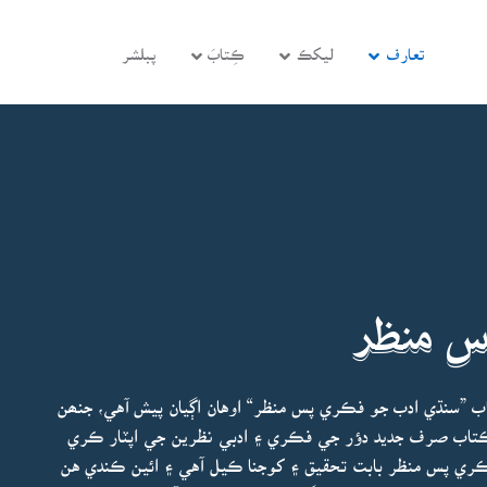
تعارف
ليکڪ
ڪِتابَ
پبلشر
س منظر
 ”سنڌي ادب جو فڪري پس منظر“ اوهان اڳيان پيش آهي، جنھن
ڪتاب صرف جديد دؤر جي فڪري ۽ ادبي نظرين جي اپٽار ڪري
ي پس منظر بابت تحقيق ۽ کوجنا ڪيل آهي ۽ ائين ڪندي هن