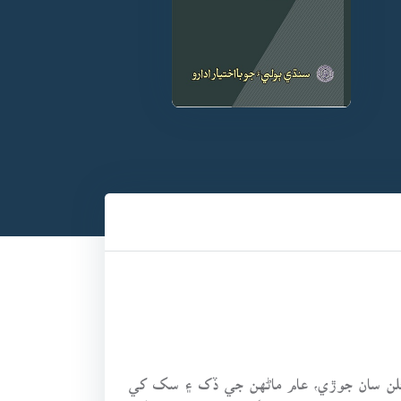
سئلن سان جوڙي، عام ماڻهن جي ڏک ۽ سک کي