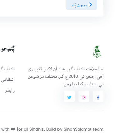
پويون پَنو
ڳنڍجو
سنڌسلامت ڪتاب گهر ھڪ آن لائين لائبريري
ڪتاب گهر
آھي، جنھن تي 2010ع کان مختلف موضوعن
انتظامي 
تي ڪتاب رکيا پيا وڃن.
رابطو
with ❤️ for all Sindhis. Build by
SindhSalamat
team