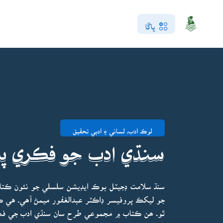
ڀاڱا
لوڪ ادب، لساني ۽ ادبي تحقيق
سنڌي ادب جو فڪري پ
سنڌ سلامت ڊجيٽل بوڪ ايڊيشن سلسلي جو نئون ڪتاب
جو ليکڪ پروفيسر ڊاڪٽر عبدالغفور ميمڻ آھي. هي 
ٿو. ھن ڪتاب ۾ مجموعي طرح سان سنڌي ادب جي فڪر