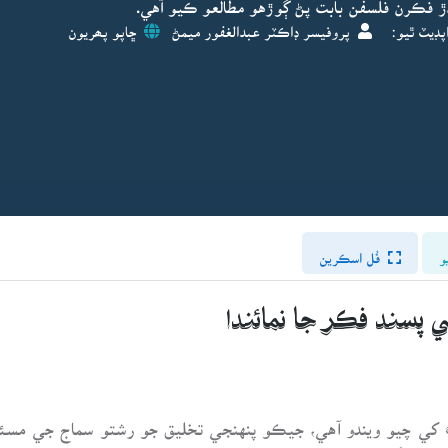
ندڙ فڪرن فلسفن بابت پڻ ڳوڙهو مطالعو ڪيو آهي.
پڊيٽ ٿيو:
پروفيسر ڊاڪٽر عبدالغفور ميمڻ
ڇاپو پھريون
و
فُل اسڪرين
 پسند فڪر جا نمائندا
َ کي چيو ويندو آهي، جيڪو پنهنجي تخليق جو رشتو سماج جي م