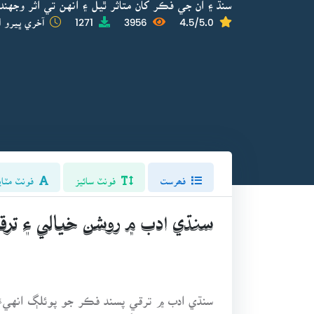
سنڌ ۽ ان جي فڪر کان متاثر ٿيل ۽ انهن تي اثر وجه
4.5/5.0
3956
1271
آخري ڀيرو ا
فھرست
فونٽ سائيز
فونٽ مٽاي
سنڌي ادب ۾ روشن خيالي ۽ ترقي
سنڌي ادب ۾ ترقي پسند فڪر جو پوئلڳ انهيء