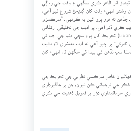
ٿيندڙ اثر ظاهر ڪري سگهي ۽ وقت جي روڳي
ن رشتو انهيءَ وقت کان ڳنڍجڻ شروع ٿيو آهي،
 جڏهن ته هرو ڀرو ائين به ڪونهي. ”مارڪسزم
ا ڪري ڏنو آهي، پر اديب جي تخليقي ارتقائي
عمل ۾ هونءَ به منفي روايتي مت ۽ فرسودگيءَ خلاف بغاوت موجود هوندي آهي. يورپ جي روشن خياليءَ واري (Liberal) تحريڪ کان پوءِ سڄي دنيا جي ادب تي
نظرئي“ ۾ چيو آهي ته ادب معاشري لاءِ مثبت
ا سڀ تڏهن ئي پيدا ٿي سگهن ٿا، انهيءَ کان
 ڪهاڻيون خاص مارڪسي نظريي جي تحريڪ جي
فڪر جي ترجماني ڪن ٿيون، جن ۾ جاگيرداري
وري سرمائيداري دؤر ۾ فيوڊل ذهنيت جي ڪري