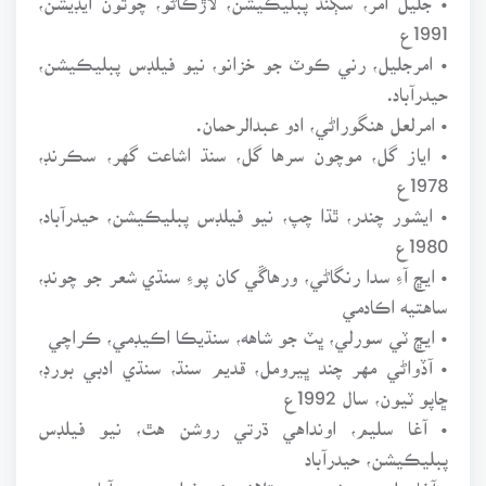
1991ع
• امرجليل، رني ڪوٽ جو خزانو، نيو فيلڊس پبليڪيشن،
حيدرآباد.
• امرلعل هنگوراڻي، ادو عبدالرحمان.
• اياز گل، موچون سرها گل، سنڌ اشاعت گهر، سڪرنڊ،
1978ع
• ايشور چندر، ٿڌا چپ، نيو فيلڊس پبليڪيشن، حيدرآباد،
1980ع
• ايڇ آءِ سدا رنگاڻي، ورهاڱي کان پوءِ سنڌي شعر جو چونڊ،
ساهتيه اڪادمي
• ايڇ ٽي سورلي، ڀٽ جو شاهه، سنڌيڪا اڪيڊمي، ڪراچي
• آڏواڻي مهر چند ڀيرومل، قديم سنڌ، سنڌي ادبي بورڊ،
ڇاپو ٽيون، سال 1992ع
• آغا سليم، اونداهي ڌرتي روشن هٿ، نيو فيلڊس
پبليڪيشن، حيدرآباد
• آغا سليم، روشنيءَ جي تلاش، نيو فيلڊس حيدرآباد