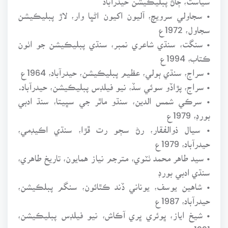
• سجاولي سرويچ، آليون اکيون اڻڀا وار، لاڙ پبليڪيشن
سجاول، 1972ع
• سنگت، سنڌي شاعري نمبر، سنڌي پبليڪيشن جو اٺون
ڪتاب، 1994ع
• سراج، سنڌي ٻولي، عظيم پبليڪيشن، حيدرآباد، 1964ع
• سراج، پڙاڏو سوئي سڏ، نيو فيلڊس پبليڪيشن، حيدرآباد.
• سرڪي شمس الدين، سنڌو ماٿر جي سڀيتا، سنڌ ادبي
بورڊ، 1979ع
• سيال ذوالفقار، رڻ سڄو رت ڦڙا، سنڌي اڪيڊمي،
حيدرآباد، 1979ع
• سيد طاهر محمد ٺٽوي، مترجم نياز همايون، تاريخ طاهري،
سنڌي ادبي بورڊ
• شاهين يوسف، يوناني ڏند ڪٿائون، سنگم پبلڪيشن،
حيدرآباد، 1987ع
• شيخ اياز، ڀوئري ڀري آڪاش، نيو فيلڊس پبليڪيشن،
1991ع