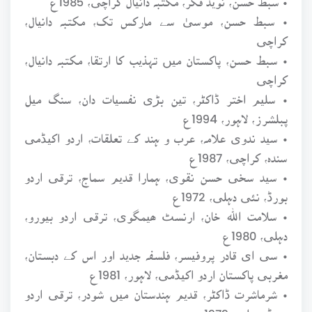
• سبط حسن، موسیٰ سے مارکس تک، مکتبہ دانیال،
کراچی
• سبط حسن، پاکستان میں تہذیب کا ارتقا، مکتبہ دانیال،
کراچی
• سلیم اختر ڈاکٹر، تین بڑی نفسیات دان، سنگ میل
پبلشرز، لاہور، 1994ع
• سید ندوی علامہ، عرب و ہند کے تعلقات، اردو اکیڈمی
سندہ، کراچی، 1987ع
• سید سخی حسن نقوی، ہمارا قدیم سماج، ترقی اردو
بورڈ، نئی دہلی، 1972ع
• سلامت اللہ خان، ارنسٹ ھیمگوی، ترقی اردو بیورو،
دہلی، 1980ع
• سی ای قادر پروفیسر، فلسفہ جدید اور اس کے دبستان،
مغربی پاکستان اردو اکیڈمی، لاہور، 1981ع
• شرماشرت ڈاکٹر، قدیم ہندستان میں شودر، ترقی اردو
بورڈ، دہلی، 1979ع