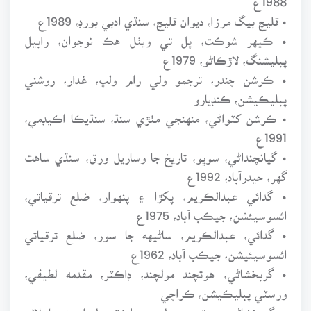
• قليچ بيگ مرزا، ديوان قليچ، سنڌي ادبي بورڊ، 1989ع
• ڪيهر شوڪت، پل تي ويٺل هڪ نوجوان، رابيل
پبليشنگ، لاڙڪاڻو، 1979ع
• ڪرشن چندر، ترجمو ولي رام ولڀ، غدار، روشني
پبليڪيشن، ڪنڊيارو
• ڪرشن کٽواڻي، منهنجي مٺڙي سنڌ، سنڌيڪا اڪيڊمي،
1991ع
• گيانچنداڻي، سوڀو، تاريخ جا وساريل ورق، سنڌي ساهت
گهر، حيدرآباد، 1992ع
• گدائي عبدالڪريم، پکڙا ۽ پنهوار، ضلع ترقياتي،
ائسوسيئشن، جيڪب آباد، 1975ع
• گدائي، عبدالڪريم، ساڻيهه جا سور، ضلع ترقياتي
ائسوسيئيشن، جيڪب آباد، 1962ع
• گربخشاڻي، هوتچند مولچند، ڊاڪٽر، مقدمه لطيفي،
ورسٽي پبليڪيشن، ڪراچي
• گربخشاڻي، هوتچند مولچند، ڊاڪٽر، لنواريءَ جا لال،