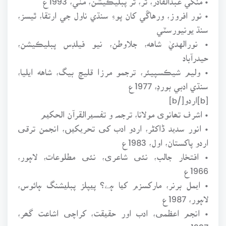
• نور افروز، ورهاڱي کان پوءِ سنڌي ناول جي ارتقا، ٿيسز،
سنڌ يونيورسٽي
• نورالهديٰ شاهه، جلاوطن، نيو فيلڊس پبليڪيشن،
حيدرآباد
• وليم شيڪسپيئر، ترجمو مرزا قليچ بيگ، شاهه ايليا،
سنڌي ادبي بورڊ، 1977ع
[b]اردو[/b]
• اشرف تھانوی مولانا، ترجمہ و تفسیرالقرآن الحکیم
• انور سدید ڈاکٹر، اردو ادب کی تحریکیں، انجمن ترقی
اردو پاکستان، اول، 1983ع
• افتخار جالب، نئی شاعری، نئی مطلوعات، لاہور،
1966ع
• ایمل برنر، مارکسزم کیا ہے؟ پیپلز پبلیشنگ ہائوس،
لاہور، 1987ع
• انجم اعظمی، ادب اور حقیقت، کراچی اشاعت گھر،
1997ع