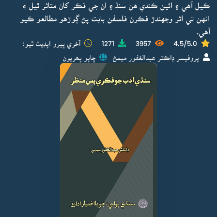
ڪيل آهي ۽ ائين ڪندي هن سنڌ ۽ ان جي فڪر کان متاثر ٿيل ۽
انهن تي اثر وجهندڙ فڪرن فلسفن بابت پڻ ڳوڙهو مطالعو ڪيو
آهي.
4.5/5.0
3957
1271
آخري ڀيرو اپڊيٽ ٿيو:
پروفيسر ڊاڪٽر عبدالغفور ميمڻ
ڇاپو پھريون