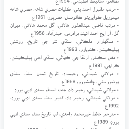
• مرتب مقبول احمد ڀٽي، ڪليات مصري شاهه، مصري شاهه
ميموريل ڪوآپريٽو ڪائونسل، نصرپور، 1961ع
• مرتب قاضي عبدالغفور هالائي، گل محمد هالائي، ديوان
گل، آر ايڇ احمد ائينڊ برادرس، حيدرآباد، 1956ع
• منگهارام ملڪاڻي، سنڌي نثر جي تاريخ، روشني
پبليڪيشن، ڪنڊيارو، 1993ع
• مغل سڪندر، ارتقا جي ڪهاڻي، سنڌي ادبي پبليڪيشن،
ڪراچي، 1991ع
• مولائي شيدائي، رحيمداد، تاريخ تمدن سنڌ، سنڌي
يونيورسٽي، ڄامشورو، 1959ع
• مولائي شيدائي، رحيم داد، جنت السنڌ، سنڌي ادبي بورڊ
• مولائي شيدائي، رحيم داد، قديم سنڌ، سنڌي ادبي بورڊ،
1992ع
• مترجم حافظ خيرمحمد واحدي، لب تاريخ سنڌ، سنڌي ادبي
بورڊ، 1989ع
• منگي عبدالقادر، ٿر، ٿر پبليڪيشن، مٺي، 1993ع