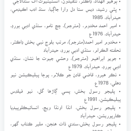
• ڀٽي رشيد، ديس ستا دل وارا جاڳيا، سنڌ ادب اڪيڊمي،
حيدرآباد، 1985
• امير احمد مخدوم، (مترجم)، چچ نامو، سنڌي ادبي بورڊ،
حيدرآباد، 1976ع
• مخدوم امير احمد(مترجم)، مرتب بلوچ نبي بخش ڊاڪٽر،
تحفته الڪرام، سنڌي ادبي بورڊ، حيدرآباد
• جويو ابراهيم (مترجم)، وحشي جيوت جا نشان، سنڌي
ادبي بورڊ، حيدرآباد، 1979ع
• ٺڪر هيرو، قاضي قادن جو ڪلام، پوڄا پبليڪيشن نيو
دهلي، 1978ع
• پليجو رسول بخش، پسي ڳاڙها گل، نيو فيلڊس
پبليڪيشن، 1991ع
• پليجو رسول بخش، انڌا اونڌا ويڄ، انسائيڪلوپيڊيا
ڪارپوريشن، حيدرآباد
• پليجو رسول بخش،سندي ذات هنجن، ملير ڪتاب گهر،
حيدرآباد، 1983ع