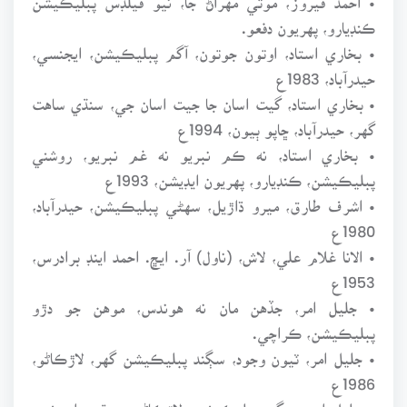
ڪنڊيارو، پهريون دفعو.
• بخاري استاد، اوتون جوتون، آگم پبليڪيشن، ايجنسي،
حيدرآباد، 1983ع
• بخاري استاد، گيت اسان جا جيت اسان جي، سنڌي ساهت
گهر، حيدرآباد، ڇاپو ٻيون، 1994ع
• بخاري استاد، نه ڪم نبريو نه غم نبريو، روشني
پبليڪيشن، ڪنڊيارو، پهريون ايڊيشن، 1993ع
• اشرف طارق، ميرو ڌاڙيل، سهڻي پبليڪيشن، حيدرآباد،
1980ع
• الانا غلام علي، لاش، (ناول) آر. ايڇ. احمد اينڊ برادرس،
1953ع
• جليل امر، جڏهن مان نه هوندس، موهن جو دڙو
پبليڪيشن، ڪراچي.
• جليل امر، ٽيون وجود، سڳند پبليڪيشن گهر، لاڙڪاڻو،
1986ع
• جليل امر، سڳند پبليڪيشن، لاڙڪاڻو، چوٿون ايڊيشن،