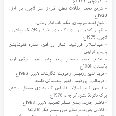
• شرین مجید، مقالات فیض، فیروز سنز لاہور، بار اول،
1930ع
• شیخ احمد سرہندی، مکتوبات امام ربانی
• ظہیر کاشمیری، ادب کے مادی نظرئے، کلاسک پبلشرز،
لاہور، 1975ع
• عبدالسلام خورشید، انسان اور امن، ہمدرد فائونڈیشن
پریس، کراچی
• عتیق احمد، مضامین پریم چند، انجمے ترقی اردو
پاکستان، 1981ع
• فرید الدین روفیسر، وجودیت، نگارشات لاہور، 1986ع
• فریدالدین پروفیسر، قدیم ہندستانی فلسفہ
• قاضی قیصرالسلام، فلسفی کے بنیادی مسائل، نیشنل
بوک فائونڈ یشن، کراچی، 1976ع
• قاضی جاوید، ہندی مسلم تھذیب، لاہور، 1983ع
• قاضی جاوید، برصغیر میں مسلم فکر کا ارتقا
• قاضی جاوید، پاکستان میں فلسفیانہ رجحانات، سنگ میل