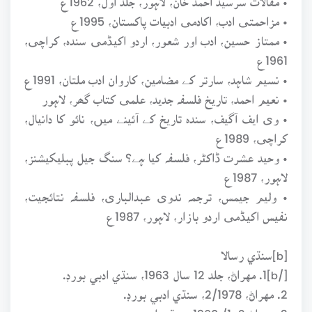
• مزاحمتی ادب، اکادمی ادبیات پاکستان، 1995ع
• ممتاز حسین، ادب اور شعور، اردو اکیڈمی سندہ، کراچی،
1961ع
• نسیم شاہد، سارتر کے مضامین، کاروان ادب ملتان، 1991ع
• نعیم احمد، تاریخ فلسفہ جدید، علمی کتاب گھر، لاہور
• وی ایف آگیف، سندہ تاریخ کے آئینے میں، نائو کا دانیال،
کراچی، 1989ع
• وحید عشرت ڈاکٹر، فلسفہ کیا ہے؟ سنگ جیل پبلیکیشنز،
لاہور، 1987ع
• ولیم جیمس، ترجمہ ندوی عبدالباری، فلسفہ نتائجیت،
نفیس اکیڈمی اردو بازار، لاہور، 1987ع
[b]سنڌي رسالا
[/b]1. مهراڻ، جلد 12 سال 1963، سنڌي ادبي بورڊ.
2. مهراڻ، 2/1978، سنڌي ادبي بورڊ.
3. مهراڻ 2، 1/ 1960، سنڌي ادبي بورڊ.