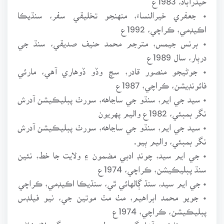
• جعفري خيرالنساءَ، منهنجو تخليقي سفر، سنڌيڪا
اڪيڊمي، ڪراچي، 1992ع
• برنس جيمس، مترجم محمد حنيف صديقي، سنڌ جي
درٻار، سال 1989ع
• جوڻيجو منصور قادر، سچ وڏو ڏوهاري آهي، مارئي
فائونڊيشن، ڪراچي، 1987ع
• سيد جي ايم، سنڌو جي ساڃاهه، سورٺ پبليڪيشن آدرش
نگر بمبئي، 1982ع واليم پهريون
• سيد جي ايم، سنڌو جي ساڃاهه، سورٺ پبليڪيشن آدرش
نگر بمبئي، واليم ٻيو.
• جي ايم سيد، چونڊ ادبي مضمون ۽ ولايت جا خط، نئين
سنڌ پبليڪيشن، ڪراچي، 1974ع
• جي ايم سيد، سنڌ ڳالهائي ٿي، سنڌيڪا اڪيڊمي، ڪراچي
• جويو محمد ابراهيم، مٺ مٺ موتين جي، نيو فيلڊس
پبليڪيشن، ڪراچي، 1974ع
• جويو خاڪي، آزاد گهرجي وطن، سرس سنگت لاڙڪاڻو،