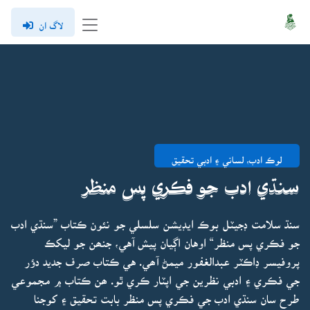
لاگ ان
لوڪ ادب، لساني ۽ ادبي تحقيق
سنڌي ادب جو فڪري پس منظر
سنڌ سلامت ڊجيٽل بوڪ ايڊيشن سلسلي جو نئون ڪتاب ”سنڌي ادب
جو فڪري پس منظر“ اوهان اڳيان پيش آهي، جنھن جو ليکڪ
پروفيسر ڊاڪٽر عبدالغفور ميمڻ آھي. هي ڪتاب صرف جديد دؤر
جي فڪري ۽ ادبي نظرين جي اپٽار ڪري ٿو. ھن ڪتاب ۾ مجموعي
طرح سان سنڌي ادب جي فڪري پس منظر بابت تحقيق ۽ کوجنا