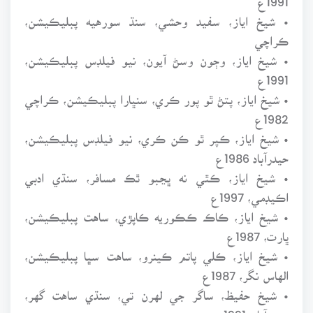
• شيخ اياز، سفيد وحشي، سنڌ سورهيه پبليڪيشن،
ڪراچي
• شيخ اياز، وڄون وسڻ آيون، نيو فيلڊس پبليڪيشن،
1991ع
• شيخ اياز، پتڻ ٿو پور ڪري، سنڀارا پبليڪيشن، ڪراچي
1982ع
• شيخ اياز، ڪپر ٿو ڪن ڪري، نيو فيلڊس پبليڪيشن،
حيدرآباد 1986ع
• شيخ اياز، ڪٿي نه ڀڃبو ٿڪ مسافر، سنڌي ادبي
اڪيڊمي، 1997ع
• شيخ اياز، ڪاڪ ڪڪوريه ڪاپڙي، ساهت پبليڪيشن،
ڀارت، 1987ع
• شيخ اياز، ڪلي پاتم ڪينرو، ساهت سڀا پبليڪيشن،
الهاس نگر، 1987ع
• شيخ حفيظ، ساگر جي لهرن تي، سنڌي ساهت گهر،
حيدرآباد، 1991ع