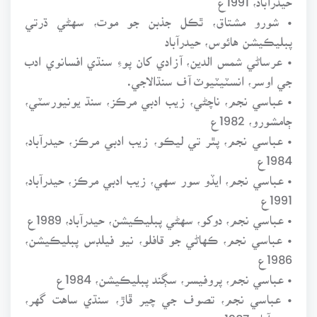
• شورو مشتاق، ٿڪل جذبن جو موت، سهڻي ڌرتي
پبليڪيشن هائوس، حيدرآباد
• عرساڻي شمس الدين، آزادي کان پوءِ سنڌي افسانوي ادب
جي اوسر، انسٽيٽيوٽ آف سنڌالاجي.
• عباسي نجم، ناچڻي، زيب ادبي مرڪز، سنڌ يونيورسٽي،
ڄامشورو، 1982ع
• عباسي نجم، پٿر تي ليڪو، زيب ادبي مرڪز، حيدرآباد،
1984ع
• عباسي نجم، ايڏو سور سهي، زيب ادبي مرڪز، حيدرآباد،
1991ع
• عباسي نجم، دوکو، سهڻي پبليڪيشن، حيدرآباد، 1989ع
• عباسي نجم، ڪهاڻي جو قافلو، نيو فيلڊس پبليڪيشن،
1986ع
• عباسي نجم، پروفيسر، سڳند پبليڪيشن، 1984ع
• عباسي نجم، تصوف جي چير ڦاڙ، سنڌي ساهت گهر،
حيدرآباد، 1987ع