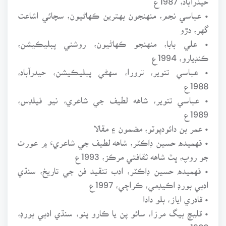
• عباسي نجم، منهنجون بهترين ڪهاڻيون، سچائي اشاعت
گهر، دڙو
• علي بابا، منهنجو ڪهاڻيون، روشني پبليڪيشن،
ڪنڊيارو، 1994ع
• عباسي تنوير، ترورا، سهڻي پبليڪيشن، حيدرآباد،
1988ع
• عباسي تنوير، شاهه لطيف جي شاعري، نيو فيلڊس،
1989ع
• عمر بن دائودپوٽو، مضمون ۽ مقالا
• فهميده حسين ڊاڪٽر، شاهه لطيف جي شاعريءَ ۾ عورت
جو روپ، ڀٽ شاهه ثقافتي مرڪز، 1993ع
• فهميده حسين ڊاڪٽر، ادب تنقيد فن جي تاريخ، سنڌي
ادبي بورڊ اڪيڊمي، ڪراچي، 1997ع
• قادري اياز، بلو دادا
• قليچ بيگ مرزا، سائو پن يا ڪارو پنو، سنڌي ادبي بورڊ،
1988ع