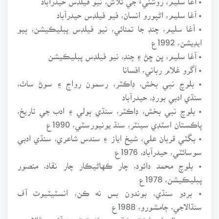
• آغا سليم، اڻپورو انسان، فيو فيلڊس حيدرآباد
• آغا سليم، چنڊ جا تمنائي، نيو فيلڊس پبليڪيشن، ٻيو
ايڊيشن، 1992ع
• آغا سليم، پن ڇڻ ۽ چنڊ، نيو فيلڊس پبليڪيشن
• آگرو غلام رباني، افسانا
• بلوچ نبي بخش، ڊاڪٽر، رسمون رواج ۽ سوڻ ساٺ،
سنڌي ادبي بورڊ، حيدرآباد
• بلوچ نبي بخش، ڊاڪٽر، سنڌي ٻولي ۽ ادب جي تاريخ،
پاڪستان اسٽڊي سينٽر، سنڌ يونيورسٽي، 1990ع
• بگٽي قربان علي، شيخ اياز ۽ سندس شاعري، سنڌي ادبي
سوسائٽي، حيدرآباد، 1976ع
• بلوچ محمد دائود، چار ڪهاڻيڪار چار نقاد، منصور
پبليڪيشن، 1978ع
• بردو سنڌي، بوندون بس نه ڪن، انسٽيٽيوٽ آف
سنڌالاجي، ڄامشورو، 1988ع
• ٻوهيو الهداد، ڊاڪٽر، تنقيدون، انسٽيٽيوٽ آف سنڌالاجي