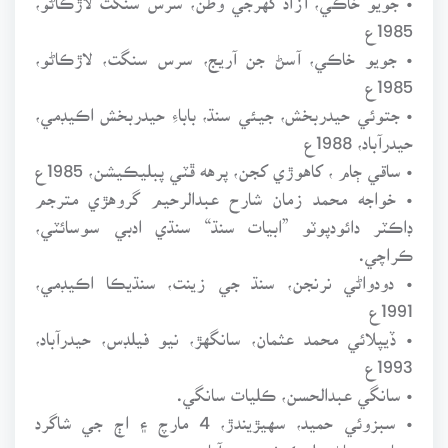
1985ع
• جويو خاڪي، آسڻ جن آريج، سرس سنگت، لاڙڪاڻو،
1985ع
• جتوئي حيدربخش، جيئي سنڌ، باباءِ حيدربخش اڪيڊمي،
حيدرآباد، 1988ع
• ساقي ڄام ، کاهوڙي کجن، پرهه ڦٽي پبليڪيشن، 1985ع
• خواجه محمد زمان شارح عبدالرحيم گروهڙي مترجم
ڊاڪٽر دائودپوٽو ”ابيات سنڌ“ سنڌي ادبي سوسائٽي،
ڪراچي.
• دودواڻي نرنجن، سنڌ جي زينت، سنڌيڪا اڪيڊمي،
1991ع
• ڏيپلائي محمد عثمان، سانگهڙ، نيو فيلڊس، حيدرآباد،
1993ع
• سانگي عبدالحسن، ڪليات سانگي.
• سبزوئي حميد، سهيڙيندڙ، 4 مارچ ۽ اڄ جي شاگرد
سياست، ڄاڻ پبليڪيشن حيدرآباد