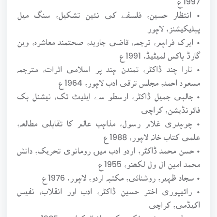
• انتظار حسین، فلسفے کی نئین تشکیل، سنگ میل
پبلیکیشنز، لاہور
• ایرک فراہم، ترجمہ، قاضی جاوید، صحتمند معاشرہ، وین
گارڈ باکس لمیٹیڈ، 1991ع
• تارا چند ڈاکٹر، تمندن ہند پر اسلامی اثرات، مترجمہ
مسعود احمد، مجلس ترقی ادب لاہور، 1964ع
• جالبی جمیل ڈاکٹر، ارسطو سے ایلیٹ تک، نیشنل بک
فائونڈیشن، کراچی
• چوہدری غلام رسول، مذاہب عالم کا تقابلی مطالعہ،
علمی کتاب خانہ لاہور، 1988ع
• حسن محمد ڈاکٹر، اردو ادب میں رومانوی تحریک، دانش
محمد امین ال ول لکھنو، 1955ع
• سجاد ظہیر، روشنائی، مکتبہ اردو، لاہور، 1976ع
• رائیپوری اختر حسین ڈاکٹر، ادب اور انقلاب، نفیس
اکیڈمی، کراچی
• سبط حسن، نوید فکر، مکتبہ دانیال کراچی، 1985ع