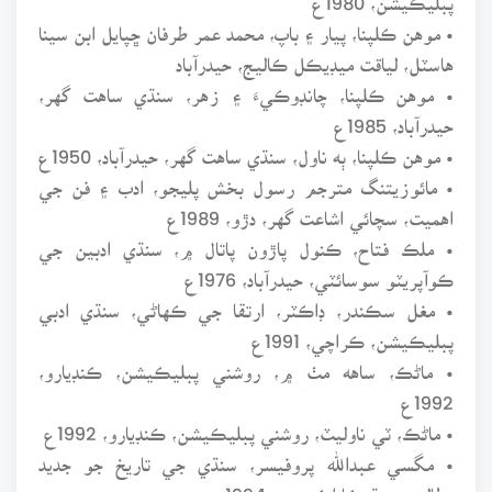
• موهن ڪلپنا، پيار ۽ باپ، محمد عمر طرفان ڇپايل ابن سينا
هاسٽل، لياقت ميڊيڪل ڪاليج، حيدرآباد
• موهن ڪلپنا، چانڊوڪيءَ ۽ زهر، سنڌي ساهت گهر،
حيدرآباد، 1985ع
• موهن ڪلپنا، ٻه ناول، سنڌي ساهت گهر، حيدرآباد، 1950ع
• مائوزيتنگ مترجم رسول بخش پليجو، ادب ۽ فن جي
اهميت، سچائي اشاعت گهر، دڙو، 1989ع
• ملڪ فتاح، ڪنول پاڙون پاتال ۾، سنڌي ادبين جي
ڪوآپريٽو سوسائٽي، حيدرآباد، 1976ع
• مغل سڪندر، ڊاڪٽر، ارتقا جي ڪهاڻي، سنڌي ادبي
پبليڪيشن، ڪراچي، 1991ع
• ماڻڪ، ساهه مٺ ۾، روشني پبليڪيشن، ڪنڊيارو،
1992ع
• ماڻڪ، ٽي ناوليٽ، روشني پبليڪيشن، ڪنڊيارو، 1992ع
• مگسي عبدالله پروفيسر، سنڌي جي تاريخ جو جديد
مطالعو، سنڌيڪا اڪيڊمي، 1994ع