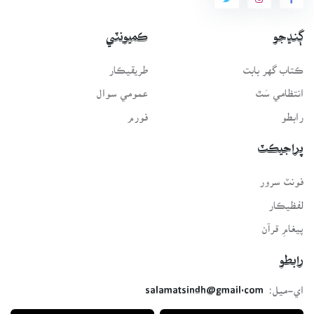
ڳنڍجو
ڪميونٽي
ڪتاب گهر بابت
طريقيڪار
انتظامي سَٿ
عمومي سوال
رابطو
فورم
پراجيڪٽ
فونٽ سرور
لفظيڪار
پيغامِ قرآن
رابطو
اي-ميل:
salamatsindh@gmail.com