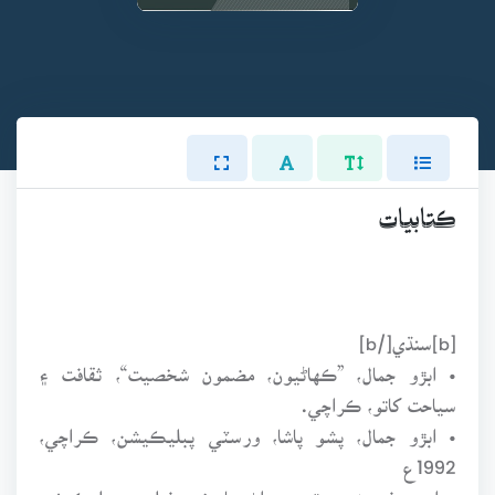
ڪتابيات
[b]سنڌي[/b]
• ابڙو جمال، ”ڪهاڻيون، مضمون شخصيت“، ثقافت ۽
سياحت کاتو، ڪراچي.
• ابڙو جمال، پشو پاشا، ورسٽي پبليڪيشن، ڪراچي،
1992ع
• احمد فيروز، موتي مهراڻ جا، نيو فيلڊس پبليڪيشن