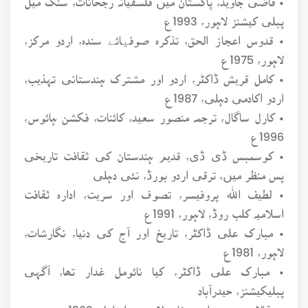
پبلی کیشنز لاہور، 1993ع
• قدوس اعجاز الحق، تذکرہ صوفیائے سندہ، اردو مرکز،
لاہور، 1975ع
• کامل قریش ڈاکٹر، اردو اور مشترک ہندستانی تہذیب،
اردو اکادمی دہلی، 1987ع
• کارل ساگال، ترجمہ منصور سعید، کائنات، فکشن ہائوس،
1996ع
• کوسمبس ڈی ڈی، قدیم ہندستان کی ثقافت تاریخی
پس منظر میں، ترقی اردو بورڈ، نئی دہلی
• لطیف اللہ پروفیسر، تصوف اور سریت، ادارہ ثقافت
اسلامیہ کلب روڈ، لاہور، 1991ع
• مبارک علی ڈاکٹر، تاریخ اور آج کی دنیا، نگارشات،
لاہور، 1981ع
• مبارک علی ڈاکٹر، کیا نائومل غدار تھا، آگہی
پبلیکیشنز، حیدرآباد
• مقالات سرسید احمد خان، لاہور، جلد اول، 1962ع