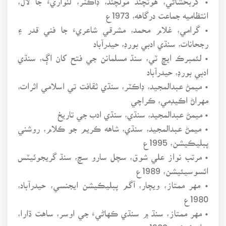
انتظاميه جماعت درگاهه، 1973ع
• گرامي، غلام محمد، مشرقي شاعريءَ جا فني قدر ۽
رجحانات، سنڌي ادبي بورڊ، حيدرآباد
• لئمبرڪ ايڇ ٽي، سنڌ مسلمانن جي فتح کان اڳ، سنڌي
ادبي بورڊ، حيدرآباد
• ميمڻ عبدالمجيد، ڊاڪٽر، سنڌي ثقافت تي اسلامي اثرات،
مهراڻ اڪيڊمي، ڪراچي
• ميمڻ عبدالمجيد، سنڌي، سنڌي ادب جي تاريخ
• ميمڻ عبدالمجيد، سنڌي، شاهه ڪريم جو ڪلام، روشني
پبليڪيشن، 1995ع
• مرتب نواز علي شوق، سچل سارو سچ، سنڌ گريجوئيٽس
ائسوسيئيشن، 1989ع
• مهر ممتاز، ويچار، آگم پبليڪيشن ايجنسي، حيدرآباد،
1980ع
• مهر ممتاز، سنڌ ۾ سنڌي ڪهاڻيءَ جي اوسر، ساهت ڌارا،
پبليڪيشن، 1980ع