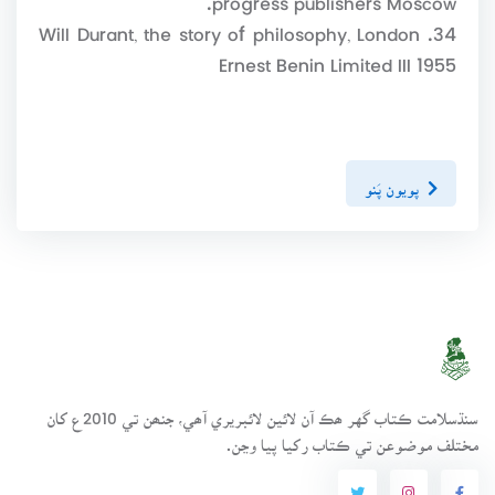
34. Will Durant, the story of philosophy, London
Ernest Benin Limited III 1955
پويون پَنو
سنڌسلامت ڪتاب گهر ھڪ آن لائين لائبريري آھي، جنھن تي 2010ع کان
مختلف موضوعن تي ڪتاب رکيا پيا وڃن.