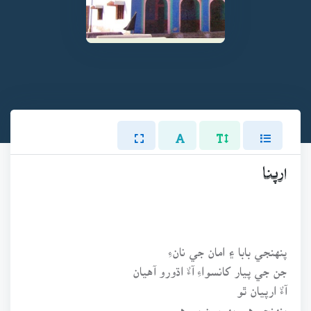
ارپنا
پنهنجي بابا ۽ امان جي نانءِ
جن جي پيار کانسواءِ آءٌ اڌورو آهيان
آءٌ ارپيان ٿو
پنهنجو هي پهريون پورهيو