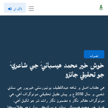
لاگ ان
تصوف
خوش خير محمد هيسباڻيءَ جي شاعريءَ
جو تحقيقي جائزو
هي ڪتاب اصل ۾ شاهه عبداللطيف يونيورسٽي خيرپور جي سنڌي
شعبي ۾ سال 2018ع ۾ پيش ڪيل تحقيقي مونوگراف آهي. هي
مونوگراف ڪالم نگار ۽ مضمون نگار راشد شر جو لکيل آهي.
خوش خير محمد هيسباڻي سنڌي ۽ سرائيڪي ٻوليءَ جو ڪلاسيڪل