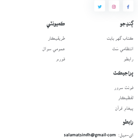
ڳنڍجو
ڪميونٽي
ڪتاب گهر بابت
طريقيڪار
انتظامي سَٿ
عمومي سوال
رابطو
فورم
پراجيڪٽ
فونٽ سرور
لفظيڪار
پيغامِ قرآن
رابطو
اي-ميل:
salamatsindh@gmail.com