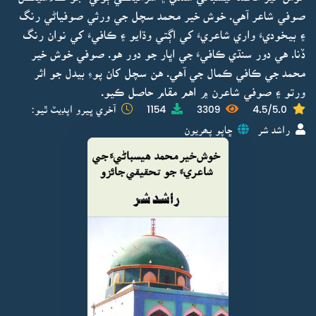
صوفي شاعر آهي. خوش خير محمد سچل جي ورثي صوفياڻي رنگ
۽ بيخوديءَ واري شاعريءَ کي اڳتي وڌايو ۽ ڪافيءَ کي نوان رنگ
ڏنا. هي دور سنڌي ڪافيءَ جي اڀار جو دور هو. صوفي خوش خير
محمد جي ڪافي ڪمال جي آهي. هن سچل کان پوءِ بيدل جو اثر
ورتو ۽ صوفي شاعرن ۾ اهم مقام حاصل ڪيو.
4.5/5.0
3309
1154
آخري ڀيرو اپڊيٽ ٿيو:
راشد شر
ڇاپو پھريون