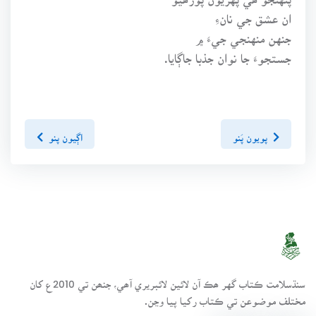
ان عشق جي نانءِ
جنهن منهنجي جيءَ ۾
جستجوءَ جا نوان جذبا جاڳايا.
پويون پَنو
اڳيون پنو
سنڌسلامت ڪتاب گهر ھڪ آن لائين لائبريري آھي، جنھن تي 2010ع کان
مختلف موضوعن تي ڪتاب رکيا پيا وڃن.