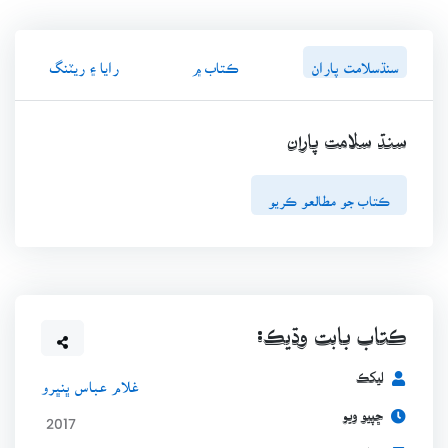
سنڌسلامت پاران
ڪتاب ۾
رايا ۽ ريٽنگ
سنڌ سلامت پاران
ڪتاب جو مطالعو ڪريو
ڪتاب بابت وڌيڪ:
ليکڪ
غلام عباس ڀنڀرو
ڇپيو ويو
2017