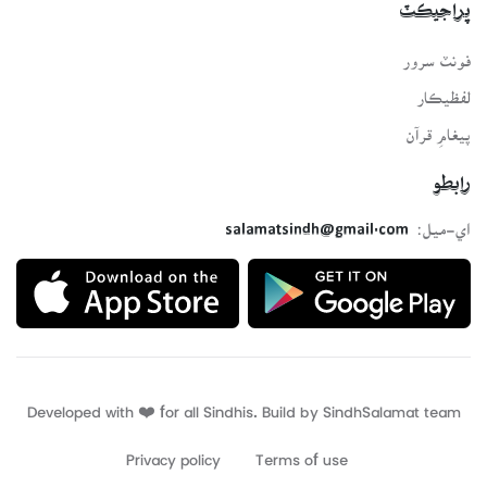
پراجيڪٽ
فونٽ سرور
لفظيڪار
پيغامِ قرآن
رابطو
اي-ميل:
salamatsindh@gmail.com
Developed with ❤️ for all Sindhis. Build by
SindhSalamat
team
Privacy policy
Terms of use