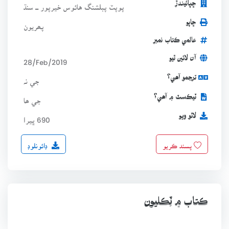
ڇپائيندڙ
پوپٽ پبلشنگ هائوس خيرپور ـــ سنڌ
ڇاپو
پھريون
عالمي ڪتاب نمبر
آن لائين ٿيو
28/Feb/2019
ترجمو آھي؟
جي نہ
ٽيڪسٽ ۾ آھي؟
جي ھا
لاٿو ويو
690 ڀيرا
ڊائونلوڊ
پسند ڪريو
ڪتاب ۾ ٽِڪليون