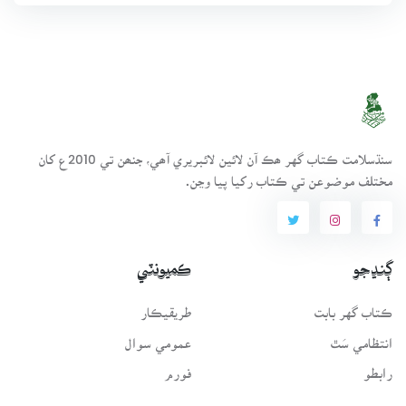
سنڌسلامت ڪتاب گهر ھڪ آن لائين لائبريري آھي، جنھن تي 2010ع کان
مختلف موضوعن تي ڪتاب رکيا پيا وڃن.
ڳنڍجو
ڪميونٽي
ڪتاب گهر بابت
طريقيڪار
انتظامي سَٿ
عمومي سوال
رابطو
فورم