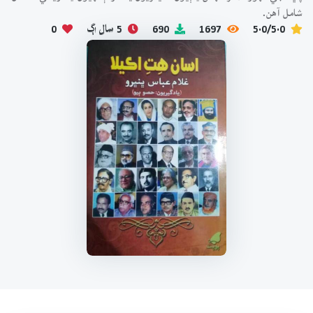
شامل آهن.
5.0/5.0
1697
690
5 سال اڳ
0