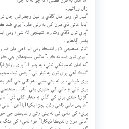
زال وراڻيو.
"تيار ٿي وٺو، مان گاڏي ۾ تيل وجھرائي اچان ٿو.
“بابا ،ناني ڏي مون کي به وٺي ھلو.“ پري ضد ڪ
"پري تون ڏاڏي وٽ رھ، تنهنجي لاءِ شيءَ وٺي اين
پڻس ڳالھايو.
“نانو منھنجي لاءِ رانديڪا وٺي آيو آهي مان ضرو
" پري تون ضد نه ڪر." ماڻس سمجھائڻ جي ڪ
"نه امان نه مونکي نانيءَ به چيو آ." پري روئڻ 
“ٺيڪ آهي پري تون به تيار ٿي.” پڻس نيٺ مجبو
پري خوشيءَ ۾ نه پئي ماپي. ھوناني جي گھر پھچ
پري ناني ۽ ناني کي چنبڙي پئي "نانا .. منھنجي 
"اڙي! جلدي پري کي گڏي ۽ جھاز کڻي ڏي." نان
"ھا بس ماني ٺاھي وٺان ٻچڙا بکيا آيا آهن." نانيء
پريءَ کي ماني ئي نه پئي وڻي رانديڪن جي خوش
"ناني مون رانديڪا ڏيکار!" هوءَ نانيءَ کي تنگ
"ان جي ڪري ته توکي وٺي ڪونه پئي اچان." پريءَ