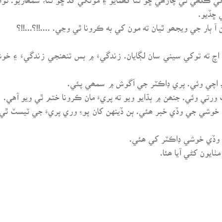
 ڇڏيو.
 ٻار جي ويجھو ٿيان ته مون کي به ڪرونا ٿي وڃي. ....!!؟...!!؟
. اچ ته توکي سيني سان لڳايان. زندگيءَ ۾ بس تنھنجي زندگيءَ ۽ 
نڊ اچي وئي. پري ڊاڪٽر جي آگوش ۾ سمھي پئي.
 ورتي وئي. جنھن ۾ ٻڌايو ويو ته پريءَ مان ڪرونا ختم ٿي ويو آهي.
 خوشي جي وڏي خبر ھئي. ٻن ڏينهن کان پوءِ وري پريءَ جي ٽيسٽ ٿي 
و. وڏي خوشي ڊاڪٽر کي ھئي.
ايون کڻي آيا ھئا.