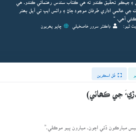
 ۽ جيڪو تحقيق ڪندو ته ھي ڪتاب سندس رھنمائي ڪندو. ھي
جي عالمي اداري طرفان موجود ڄاڻ ۽ واٽس ايپ تي آيل بھتر
ئي آھي. “
يٽ ٿيو:
ڊاڪٽر سرور خاصخيلي
ڇاپو پھريون
و
فُل اسڪرين
ڙيءَ جي ڪھاڻي)
 کيس مبارڪون ڏئي اچون. ميارون پيو موڪلي.”