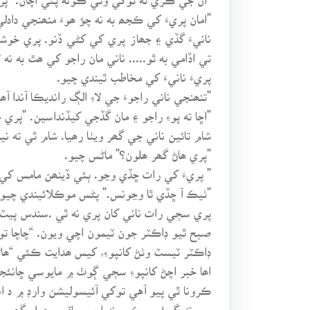
"امان پريءَ کي ڪجھ به نه چؤ ھوءَ منھنجي دادلي آ.
نانيءَ گڏي ۽ جھاز پري کي کڻي ڏنو. پري خوشيءَ 
تي اڏامي به ٿو..... ناني مان راجو کي ھٿ به نه ل
پريءَ نانيءَ کي مخاطب ٿيندي چيو.
"تنھنجي ناني راجوءَ جي لاءِ الڳ رانديڪا آندا آھن.
"اڇا ته پوءِ راجو ۽ مان گڏجي کيڏنداسين. "پري 
شام تائين ناني جي گھر ويٺا رھيا. شام ٿي ته ني
"پري ھاڻ گھر ھلون؟" ماڻس چيو.
" پريءَ کي رات ڇڏي وڃو. ٻئي ڏينھن مامس کي 
"ٺيڪ آ ڇڏي ٿا وڃونس." پڻس موڪلائيندي چيو.
پري سڄي رات ناني کان پري نه ٿي .سندس پيٽ
صبح ٿيو ڊاڪٽر جون ٽيمون اچي ويون. “چاچا تو
ڊاڪٽر ٽيسٽ وٺڻ کانپوءِ، کيس ھدايت ڪئي “ھا
اھا خبر اچڻ کانپوءِ سڄي ڳوٺ ۾ مايوسي ڇان
ڪرونا ٿي پيو آهي توکي آئيسوليشن وارڊ ۾ د
ويو ته ڳوٺ ۾ ڪير نه اچي. باقي رھيل گھر 