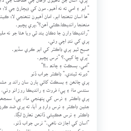
" ابو ۽ امي ته نه آهيو. مون کي ڊيڄارڻ جي لاءِ
"ھا اسان تنھنجا ابو، امان آهيون تنھنجي لاءِ ڪيت
منھنجا رانديڪا.ڪٿي آھن؟".پري پڇيو.
"رانديڪا وارن جا دڪان بند ٿي ويا هئا جو نه مليا
پري کي ننڊ اچي وئي.
صبح ٿيو پري ڊاڪٽر کي ابو ڪري سڏيو.
"پري ڇا کپي.؟ "نرس پڇيو.
"امي، بسڪٽ ۽ چانھ ..!!"
"ديرنه ٿيندي." ڊاڪٽر جواب ڏنو
پري چانھن ۽ بسڪٽ کائي ٻارن سان راند ۾ مش
سندس ماءُ ۽ پيءُ فروٽ ۽ رانديڪا روزانو وٺي، 
پري ڊاڪٽر ۽ نرس کي پنهنجي ماءُ، پيءُ سمج
جئين ڊاڪٽر ۽ نرس وارڊ ۾ آيا، ته پري ضد ڪرڻ ل
ڊاڪٽر ۽ نرس ھڪٻئي ڏانھن نھارڻ لڳا.
"اسان کي اجازت ناھي.“ نرس جواب ڏنو.
مون کي پنھنجي جھولي ۾ ڇو نٿا ويھاريو. مونکي 