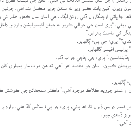
تيون ويون. کين پابند ڪيو ويو ته سندن چرپر مڪمل بند آھي. چوٿين 
 جا ڀاتي اوڇنگارون ڏئي روئڻ لڳا... ھي اسان سان ڪھڙو ظلم ٿي ويو
 اچي ويئي. “پري اسان جي حوالي ڪريو ته جيئن آئيسوليشن وارڊ ۾ دا
نگر کي ماسڪ پھرايو."
؟” پريءَ جي پيءَ ڳالهايو.
پوليس آفيسر ڳالهايو.
ڇڏينداسين." پريءَ جي چاچي جواب ڏنو.
 پريشان ڪيون. اسان جو مقصد اھو آھي ته ھن موت مار بيماري کا
 ڳالهايو.
خل آهن ۽ عملو چوويھ ڪلاڪ موجود آهي." ڊاڪٽر سمجھائڻ جي ڪوشش ڪ
 قسم ڊريس ڏيون ٿا. اھا پائي، پريءَ جو پيءُ ساڻس گڏ ھلي. وارڊ 
يز ڏيندي چيو.
ت آهي."