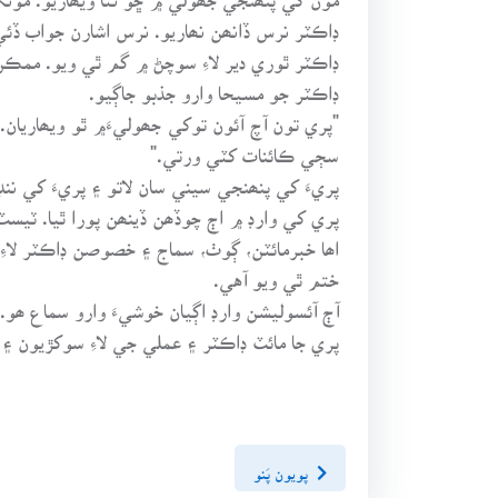
ڊاڪٽر نرس ڏانھن نھاريو. نرس اشارن جواب ڏئي
ڊاڪٽر ٿوري دير لاءِ سوچڻ ۾ گم ٿي ويو. ممڪن آ
ڊاڪٽر جو مسيحا وارو جذبو جاڳيو.
"پري تون آچ آئون توکي جھوليءَ۾ ٿو ويھاريان
سڄي ڪائنات کٽي ورتي."
پريءَ کي پنھنجي سيني سان لاتو ۽ پريءَ کي ن
پري کي وارڊ ۾ اڄ چوڏھن ڏينھن پورا ٿيا. ٽيسٽ
اھا خبرمائٽن، ڳوٺ، سماج ۽ خصوصن ڊاڪٽر لاءِ
ختم ٿي ويو آهي.
آڄ آئسوليشن وارڊ اڳيان خوشيءَ وارو سماع ھ
پري جا مائٽ ڊاڪٽر ۽ عملي جي لاءِ سوکڙيون ۽ مٺ
پويون پَنو