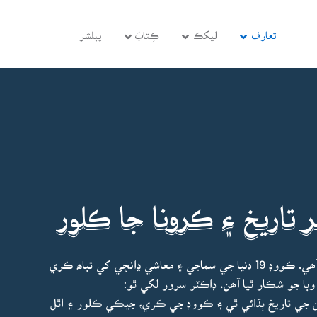
تعارف
ليکڪ
ڪِتابَ
پبلشر
 تاريخ ۽ ڪرونا جا ڪلور
ھن ڪتاب جو ليکڪ ۽ محقق ڊاڪٽر سرور خاصخيلي آھي. ڪووڊ 19 دنيا جي سماجي ۽ معاشي ڍانچي کي تباھ ڪري
وبا جو شڪار ٿيا آھن. ڊاڪٽر سرور لکي ٿو:
ن جي تاريخ ٻڌائي ٿي ۽ ڪووڊ جي ڪري، جيڪي ڪلور ۽ اٿل