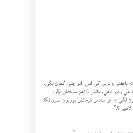
ه ڊاڪٽر ۽ نرس کي امي، ابو چئي گھرڻ لڳي.
َ جي وڊيو ٺاھي، مائٽن ڏانھن موڪلڻ لڳو.
رڻ لڳي ۽ ھو سندس فرمائش پوريون ڪرڻ لڳا.
لاھيو ؟."
نھنجا ابو ۽ امان ناھيو....."