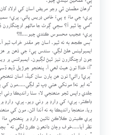
"اوھان مطمئن ٿي وڃو مريض اسان کي اولاد کان 
پريءَ جي ماءُ ۽ پيءُ خاص ڊريس پائي، پريءَ سم
"امي ڇا ٿيو آ؟ سڄي ڳوٺ جا ماڻهو اوڇنگارون ڏئي
پريءَ عجيب محسوس ڪندي چيو....!!؟
"بس ڪجھ به نه ٿيو. اسان جو مقدر خراب ٿيو آ...
ايمبولينس ھلڻ لڳي، سندس پيءُ جي ذھن ۾ ھزاري
جون اوڇنگارون تيز ٿيڻ لڳيون. ايمبولنس ۾ ويٺ
"آءُ خدا! تون ھيٺ لھي آ، پنھنجو جوڙيل ڏيھ ڏسي
”پري! راڻي! تون ھن ٻارن سان کيڏ، اسان تنھنجي ل
"نه ابو نه! مونکي ھتي ڊپ ٿو لڳي.....مون کي پا
جلدي واپس ٿجو منھنجي لاءِ سٺا رانديڪا وٺي اچو
ڊاڪٽر، پريءَ کي وارڊ ۾ وٺي ويو. پري، وارڊ 
ويا. منھنجا رانديڪا به نه آندا اٿن. مون کي منھن
پري ڪيترن ڪلاڪن تائين وارڊ ۾ پنھنجي ماءُ 
نظر آيا.....خوف وچان دانھون ڪرڻ لڳي ته " بچايو
"پري، اسان جن ناھيون اوھان جي حفاظت جي لاءِ 