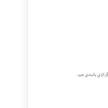
ڳراٽڙي پائيندي چيو.