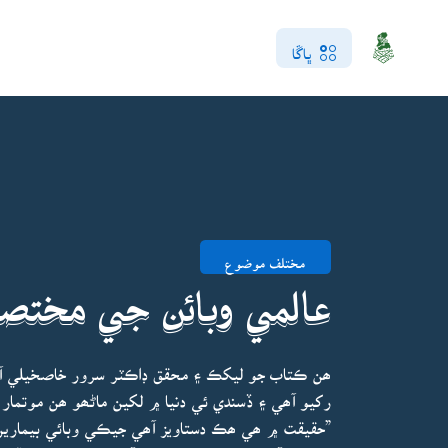
ڀاڱا
مختلف موضوع
عالمي وبائن جي مختصر
رکيو آھي ۽ ڏسندي ئي دنيا ۾ لکين ماڻھو ھن موتمار 
”حقيقت ۾ ھي ھڪ دستاويز آھي جيڪي وبائي بيماري