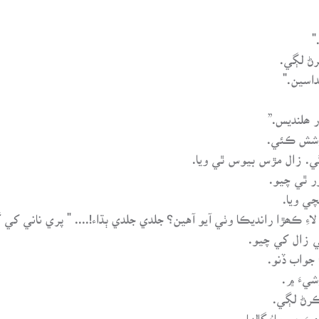
"
رڻ لڳي.
داسين."
ر ھلنديس.”
وشش ڪئي.
لڳي. زال مڙس بيوس ٿي ويا.
ر ٿي چيو.
ي ويا.
لاءِ ڪھڙا رانديڪا وٺي آيو آهين؟ جلدي جلدي ٻڌاء!.... " پري ناني کي 
ي زال کي چيو.
َ جواب ڏنو.
يءَ ۾.
 ڪرڻ لڳي.
 جي ماءُ ڳالهايو.