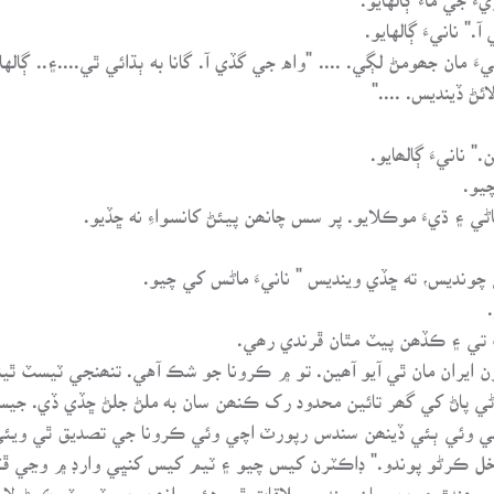
" نانيءَ ڳالهايو.
مان جھومڻ لڳي. .... "واه جي گڏي آ. گانا به ٻڌائي ٿي....۽.. ڳالها
ائڻ ڏينديس. ...."
" نانيءَ ڳالھايو.
چيو.
اڻي ۽ ڌيءَ موڪلايو. پر سس چانھن پيئڻ کانسواءِ نه ڇڏيو.
چونديس، ته ڇڏي وينديس " نانيءَ ماڻس کي چيو.
 تي ۽ ڪڏھن پيٽ مٿان ڦرندي رھي.
ن ايران مان ٿي آيو آھين. تو ۾ ڪرونا جو شڪ آهي. تنھنجي ٽيسٽ ٿين
ڻي پاڻ کي گھر تائين محدود رک ڪنھن سان به ملڻ جلڻ ڇڏي ڏي. جيس
ئجي وئي ٻئي ڏينھن سندس رپورٽ اچي وئي ڪرونا جي تصديق ٿي ويئ
 اخل ڪرڻو پوندو." ڊاڪٽرن کيس چيو ۽ ٽيم کيس کنڀي وارڊ ۾ وڃي
۾ رھندڙ ۽ جن سان سندس ملاقات ٿي هئي، انھن جي ٽيسٽ ڪرڻ لاءِ