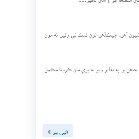
خوشيون آھن. جيڪڏهن تون ٺيڪ ٿي وئين ته مون
جنھن ۾ به ٻڌايو ويو ته پري مان ڪرونا مڪمل
اڳيون پنو