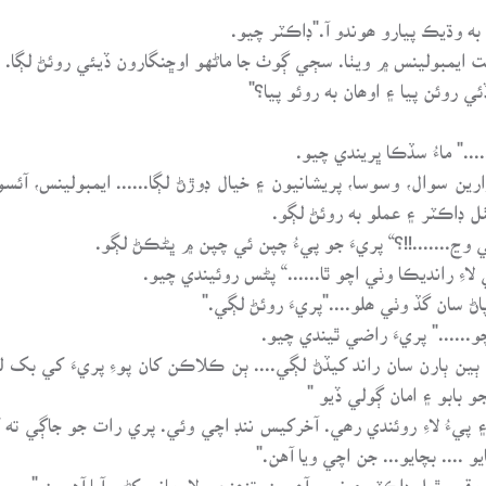
به وڌيڪ پيارو ھوندو آ."ڊاڪٽر چيو.
يت ايمبولينس ۾ ويٺا. سڄي ڳوٺ جا ماڻهو اوڇنگارون ڏيئي روئڻ لڳا.
 روئن پيا ۽ اوھان به روئو پيا؟"
.." ماءُ سڏڪا ڀريندي چيو.
ن سوال، وسوسا، پريشانيون ۽ خيال ڊوڙڻ لڳا...... ايمبولينس، آئسول
ل ڊاڪٽر ۽ عملو به روئڻ لڳو.
 وڃ.......!!؟“ پريءَ جو پيءُ چپن ئي چپن ۾ ڀڻڪڻ لڳو.
اءِ رانديڪا وٺي اچو ٿا......“ پڻس روئيندي چيو.
ڻ سان گڏ وٺي ھلو...."پريءَ روئڻ لڳي."
......" پريءَ راضي ٿيندي چيو.
۾ ٻين ٻارن سان راند کيڏڻ لڳي.... ٻن ڪلاڪن کان پوءِ پريءَ کي بک
جو بابو ۽ امان ڳولي ڏيو "
۽ پيءُ لاءِ روئندي رھي. آخرکيس ننڊ اچي وئي. پري رات جو جاڳي ت
 .... بچايو... جن اچي ويا آهن."
مقرر ٿيل ڊاڪٽر ۽ نرس آھيون. تنھنجي لاءِ ماني کڻي آيا آهيون."