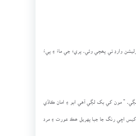
يشن وارڊ تي پھچي وئي. پريءَ جي ماءُ ۽ پيءُ
 لڳي. " مون کي بک لڳي آهي ابو ۽ امان ڪاڏي
ه کيس اڇي رنگ جا جبا پهريل ھڪ عورت ۽ مرد