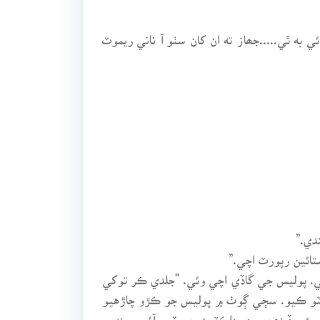
ئي به ٿي.....جھاز ته ان کان سٺو آ ناني ريموٽ
دي.”
تائين رپورٽ اچي.”
ي. پوليس جي گاڏي اچي وئي. "جلدي ڪر توکي
 ڦٽو ڪيو. سڄي ڳوٺ ۾ پوليس جو ڪڙو چاڙهيو
 ٻئي ڏينھن وري ڊاڪٽرن جي ٽيم آئي. سندس