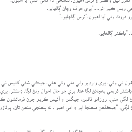
 ھي ويس ڪيو اٿو...."پري خوف وچان ڳالهايو.
رو فروٽ وٺي آيا آهيون."نرس ڳالهايو."
. "ڊاڪٽر ڳالھايو.
غول ٿي وئي. پري وارڊ ۾ رلي ملي وئي ھئي. جيڪي شئي کتيس ٿي ت
ڊاڪٽر ذريعي پھچائڻ لڳا ھئا. پري جو حال احوال وٺڻ لڳا. ڊاڪٽر، پريء
ھڻ لڳي ھئي. روزانو ٽافين، چيگمن ۽ آئيس ڪريم جون فرمائشون ڪ
ڳي، "جيڪڏھن منھنجا ابو ۽ امي آھيو ، ته پنھنجي منھن تان، ٻوٿاڙو 
ڪلھي تي چاڙھي ڇو نٿا گھمايو ۽ مونکي گڏ ڇو نٿا، سمھاريو. توھان م