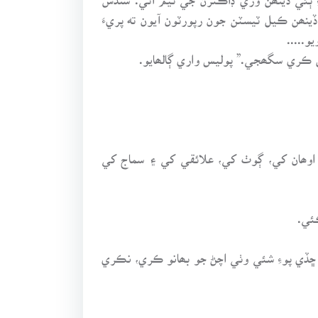
ڏينھن ڪيل ٽيسٽن جون رپورٽون آيون ته پريءَ
.....
خل ڪري سگھجي.” پوليس واري ڳالھايو.
ن اوھان کي، ڳوٺ کي، علائقي کي ۽ سماج کي
ئي.
۾ ڇڏي پوءِ شئي وٺي اچڻ جو بھانو ڪري، نڪري