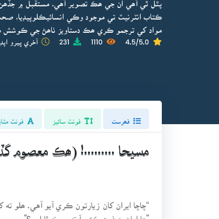
پٿل ٿي آھي ان جي ھڪ تصوير آھي. مستقبل ۾ جڏھن
ڪتاب انٽرنيٽ تي موجود وڪي انسائيڪلوپيڊيا، صحت 
مواد کي ترجمو ڪري ھڪ دستاويز ٺاھڻ جي ڪوشش ڪ
4.5/5.0
1110
231
آخري ڀيرو اپڊ
فھرست
فونٽ سائيز
فونٽ مٽاي
مسيحا .........! (ھڪ معصوم گڏ
“چاچا ايران کان زيارتون ڪري آيو آهي. ھلو ته
"ھا امان به فون ڪئي آ ته ڇو نه ٿا اچو؟"