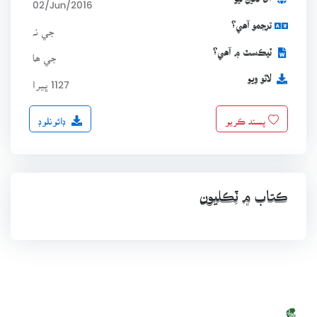
آن لائين ٿيو
02/Jun/2016
ترجمو آھي؟
جي نہ
ٽيڪسٽ ۾ آھي؟
جي ھا
لاٿو ويو
1127 ڀيرا
ڊائونلوڊ
پسند ڪريو
ڪتاب ۾ ٽِڪليون