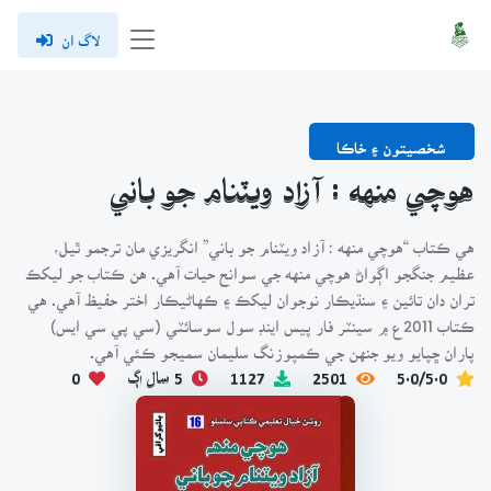
لاگ ان
شخصيتون ۽ خاڪا
هوچي منهه : آزاد ويٽنام جو باني
هي ڪتاب “هوچي منهه : آزاد ويٽنام جو باني” انگريزي مان ترجمو ٿيل،
عظيم جنگجو اڳواڻ هوچي منهه جي سوانح حيات آهي. هن ڪتاب جو ليکڪ
تران دان تائين ۽ سنڌيڪار نوجوان ليکڪ ۽ ڪهاڻيڪار اختر حفيظ آهي. هي
ڪتاب 2011ع ۾ سينٽر فار پيس اينڊ سول سوسائٽي (سي پي سي ايس)
پاران ڇپايو ويو جنهن جي ڪمپوزنگ سليمان سميجو ڪئي آهي.
5.0/5.0
2501
1127
5 سال اڳ
0