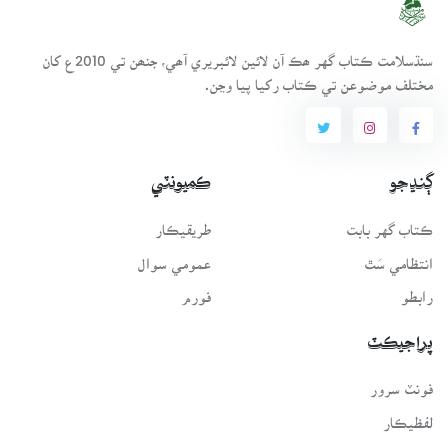
سنڌسلامت ڪتاب گهر ھڪ آن لائين لائبريري آھي، جنھن تي 2010ع کان
مختلف موضوعن تي ڪتاب رکيا پيا وڃن.
ڳنڍجو
ڪميونٽي
ڪتاب گهر بابت
طريقيڪار
انتظامي سَٿ
عمومي سوال
رابطو
فورم
پراجيڪٽ
فونٽ سرور
لفظيڪار