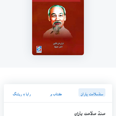
سنڌسلامت پاران
ڪتاب ۾
رايا ۽ ريٽنگ
سنڌ سلامت پاران