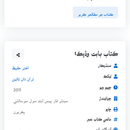
ڪتاب جو مطالعو ڪريو
ڪتاب بابت وڌيڪ:
سنڌيڪار
اختر حفيظ
ليکڪ
تران دان تائين
ڇپيو ويو
2011
ڇپائيندڙ
سينٽر فار پيس اينڊ سول سوسائٽي
ڇاپو
پھريون
عالمي ڪتاب نمبر