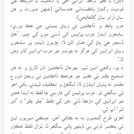
قوميت رکندڙ پاڪستاني ھندستاني (جنهن صورت ۾ ھن
سان آرام سان ڳالھائجي).
حرم پاڪ ۾ ڏاڪڻين تي ويٺل بمبئي جي ھڪ بوريءَ
سامھون ايندڙ عرب پوليس کي ڏسي مون کي چيو: ”ھاڻ
ڏسجو ھي پاڻ کي ھتان اٿڻ لاءِ ڇڙٻون ڏيندو پر سامھون
ويٺل ايرانين کي ھرگز نه چوندو جو عرب ايرانين کان ڊڄن
ٿا.“
۽ پوءِ واقعي ائين ٿيو، بهرحال ڏاڪڻين تان اٿارڻ ۾ ته ھن
صحيح ڪم ٿي ڪيو جو ھرھڪ ڏاڪڻين تي ويھڻ شروع
ڪندو ته پٺيان ايندڙن لاءِ لنگھڻ ۾ تڪليف ٿيندي. باقي اھو
ٿي سگھي ٿو، عرب پوليس کي فارسي جا لفظ نه ايندا ھجن
جو ايرانين کي دڙڪا ڏئي .ھن کي فقط ”چلو چلو“ ۽ ”اٺو
اٺو“ آيو ٿي.
اھڙي طرح گنجيون به ٻه ڪافي آھن. جيڪي ميريون ٿيڻ
تي يڪدم ڌوئي ٻي ڏينهن پائي سگھو ٿا. ٽوال فقط ھڪڙو
ڪافي آھي پر ٻئي جي توھان کي ضرورت به پوي ٿي ته