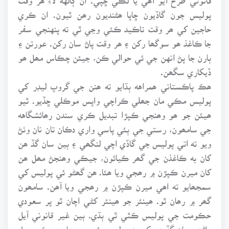
پوليس جون گاڏيون ڇاپا ھڻنديون رھن ٿيون. ان ڪري
حاجين کي ھر وقت تاڪيد ڪئي وڃي ٿي ته پنهنجي سفر
جا ڪاغذ ھو سوگھا رکن ۽ ھر وقت پاڻ سان رکن. عورتن ۽
ٻارن جا پڻ انهن جي ئي حوالي ڪن، جيئن چڪاس مھل ھو
ڏيکاري سگھن.
ھڪ پاڪستاني ھمراهه ٻڌايو ته ھنن جي گروپ ليڊر کي
پوليس مڪي مان جھلي ڪراچي واپس موڪلي ڇڏيو. ٿيو
ھيئن جو ھو وھنجي ڪپڙا تبديل ڪري سندن رھائشگاهه
جي سامھون، رستي جي ٻئي پاسي واري دڪان تان نان وٺڻ
ويو ته اتي پوليس جي گاڏي اچي لنگھي ۽ ٻين سان گڏ ھن
کان به ڪاغذن جي گھر ڪيائون، جيڪي وھنجڻ مھل ھن
کان ميرن ڪپڙن ۾ رھجي ويا ھئا. ھن گھڻو ئي پوليس کي
سمجھايو ته اھي ميرن ڪپڙن ۾ رھجي ويا آھن. سامھون
گھر ۾ رھان ٿو. ھينئر جو ھينئر کڻي اچان ٿو پر سعودي
حڪومت جي پوليس ڪٿي ٿي ٻڌي. ٻين غير قانوني آيل
ماڻھن سان گڏ ھن کي به پوليس وئن ۾ ويھاري مڪي جيل