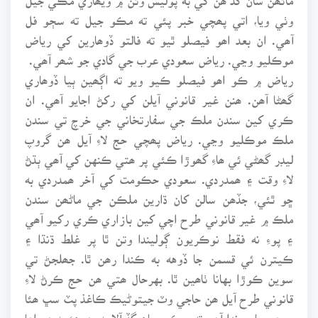
وٺي ويا، اتي پھچي خبر پئي ته مڪو جيل ته سڄو فل
آھي. ان بعد اھو فيصلو ٿيو ته فالتو ڏوھارين کي رياض
موڪليو وڃي. رياض سعودي عرب جي گادي جو شھر آھي.
رياض ۾ ڪو اھو فيصلو ڪيو ويو ته اڳھين ٻيا ڏوھاري
گھڻا آھن. ھنن غير قانوني آيلن کي رکڻ اجايو آھي. ان
ڪري کين سندن ملڪ جي سفارتخاني جي خرچ تي سندن
ملڪ موڪليو وڃي. رياض پھچي حج لاءِ آيل ھن گروپ
ليڊر گھڻي ئي ھاءِ گھوڙا ڪئي پر ھتي ڪنهن کي آھي ٻڌڻ
لاءِ وقت ۽ ھمدردي. سعودي حڪومت کي آخر ھمدردي به
ڇو ٿئي، جڏھن سالن کان ڌارين ملڪن جي ماڻھن سندن
ملڪ ۾ غير قانوني طرح اچي کين بازاري ڪري رکيو آھي
۽ پوءِ نه فقط نوڪريون ڳوليندا وتن ٿا پر غلط ڌنڌا ۽
ڪيترن ئي قسمن جا ڏوهه به ڪندا رھن ٿا. جھلجڻ تي
سوين ڪوڙا بهانا ٺاھين ٿا. بهرحال ھتي ھن حج ڪرڻ لاءِ
قانوني طرح آيل ھن حاجي وٽ جيتوڻيڪ ڪاغذ پٽ سڀ ھئا
پر ھو ڇا چوندا آھن ته سڪن سان گڏ آلا به، ھونءَ به ھو اھا