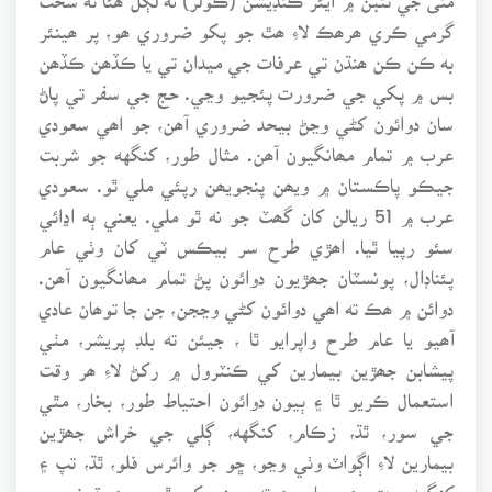
گرمي ڪري ھرھڪ لاءِ ھٿ جو پکو ضروري ھو، پر ھينئر
به ڪن ڪن ھنڌن تي عرفات جي ميدان تي يا ڪڏھن ڪڏھن
بس ۾ پکي جي ضرورت پئجيو وڃي. حج جي سفر تي پاڻ
سان دوائون کڻي وڃڻ بيحد ضروري آھن، جو اھي سعودي
عرب ۾ تمام مھانگيون آھن. مثال طور، کنگهه جو شربت
جيڪو پاڪستان ۾ ويھن پنجويھن رپئي ملي ٿو. سعودي
عرب ۾ 51 ريالن کان گھٽ جو نه ٿو ملي. يعني ٻه اڍائي
سئو رپيا ٿيا. اھڙي طرح سر بيڪس ٽي کان وٺي عام
پئناڊال، پونسٽان جھڙيون دوائون پڻ تمام مھانگيون آھن.
دوائن ۾ ھڪ ته اھي دوائون کڻي وڃجن، جن جا توھان عادي
آھيو يا عام طرح واپرايو ٿا ، جيئن ته بلڊ پريشر، مٺي
پيشابن جھڙين بيمارين کي ڪنٽرول ۾ رکڻ لاءِ ھر وقت
استعمال ڪريو ٿا ۽ ٻيون دوائون احتياط طور، بخار، مٿي
جي سور، ٿڌ، زڪام، کنگهه، ڳلي جي خراش جھڙين
بيمارين لاءِ اڳواٽ وٺي وڃو، ڇو جو وائرس فلو، ٿڌ، تپ ۽
کنگهه جھڙيون بيماريون ته سڀني کي ٿيو پون. قبضي ۽