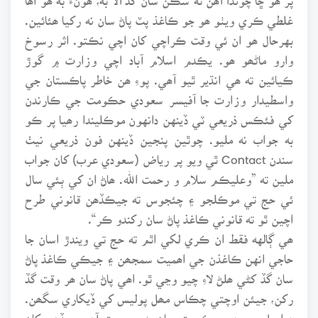
غلطي ڪري ويٺو ھو جو ڪاغذ پٽ پاڻ سان نه رکيا ھئائين.
بهرحال ھو ان ئي وقت ڪراچي کان اچي نڪتو. اثر رسوخ
وارو ماڻھو ھو. يڪدم اسلام آباد اچي وزارت ۾ گوڙ
ڪيائين ته ھي انڌير ٿيو آھي. پوءِ ھن خاطر پاڪستان جي
واسطيدار وزارت جا آفيسر سعودي حڪومت جي ڪارندن
کي فئڪس ذريعي ٽي ڏينهن دانهون موڪليندا رھيا پر ڪو
به جواب نه مليو. چوٿين پنجين ڏينهن فون ذريعي نيٺ
سندن Contact ٿي ويو پر رياض (سعودي عرب) کان جواب
ملين ته ”وعليڪم سلام و رحمت الله. ھاڻ ان کي ٻئي سال
ئي حج تي موڪلجو ۽ چئجوس ته جيڪڏھن قانوني طرح
اچين ٿو ته قانوني ڪاغذ پاڻ سان رکندو ڪر“.
ھي ڳالهه فقط ان ڪري لکي اٿم ته حج تي ويندڙ اسان جا
حاجي انهن ڪاغذن جي اھميت سمجھن ۽ جيڪي ڪاغذ پاڻ
سان گڏ کڻي ھلڻ لاءِ چيو وڃي ٿو. اھي پاڻ سان ھر وقت گڏ
رکن، جيئن اوچتي چڪاس مھل پوليس کي ڏيکاري سگھن.
دراصل سعودي حڪومت سان به مصيبت آھي. جڏھن کان