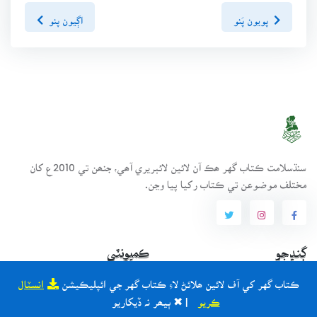
پويون پَنو
اڳيون پنو
سنڌسلامت ڪتاب گهر ھڪ آن لائين لائبريري آھي، جنھن تي 2010ع کان
مختلف موضوعن تي ڪتاب رکيا پيا وڃن.
ڳنڍجو
ڪميونٽي
ڪتاب گهر کي آف لائين ھلائڻ لاءِ ڪتاب گهر جي ائپليڪيشن
انسٽال
ڪتاب گهر بابت
طريقيڪار
ڪريو
| ✖ ٻيھر نہ ڏيکاريو
انتظامي سَٿ
عمومي سوال