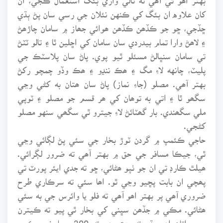
کان علاوه ان بئگ کي ڪنهن نئلان جي رسي سان پڻ ٻڌي
ڇڏجي، ڇو جو ڪڏھن ڪڏھن ھوائي جھاز ۾ سامان چاڙھڻ
۽ لاھڻ وارا تمام بيدردي سان سامان کي اڇلين ٿا ۽ تالو ٽٽڻ
تي سامان سنڀالڻ مسئلو ٿيو پوي. پاڻ سان پلاسٽڪ جي
پليٽ، چانهه لاءِ مگ ۽ ھڪ ننڍو ۽ ھڪ وڏو چمچو رکڻ
بهتر آھي. مصلو (جاءِ نماز) پاڻ سان ھتان به کڻي وڃي
سگھو ٿا ۽ اتي به توھان کي ھر قسم جو مصلو ۽ ٽوپي
ملي سگھندي. بار گھٽائڻ لاءِ جيترو ٿي سگھي سنهو مصلو
کڻجي.
حاجي ڪئمپ ۾ گردن ٽوڙ بخار جي سئي پڻ لڳائي وڃي
ٿي، جيڪا مسافر جي حق ۾ بهتر آھي ته ضرور لڳرائي.
ھيلٿ ڪارڊ تي ان جو ٺپو ھڻائي، ڇو ته جدي ايئر پورٽ تي
پھچي ان بابت پڇيو وڃي ٿو. اھا سئي ته سرڪاري طرح
ضروري آھي پر بهتر اھو آھي ته فلو يا وائرس جي به سئي
ھڻائي. مڪي ۾ جڏھن سڀني کي بخار ٿي پيو ته ڪيترن
جي واتان اھو ٻڌو ته بهتر ھو ته 200 رپيا خرچ ڪري