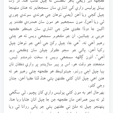
بيٺل پوليس واري کي اشاري سان سمجھايم ته ھتان منهنجا
چپل کڄي ويا آھن (يعني توھان جي ھوندي سوندي چوري
ٿي ويا آھن). مون سمجھيو ھو مون سان ھمدردي ڪندو پر
اکين جا دوڏا ڪڍي ھٿن جي اشاري سان جيڪو ڪجهه
عربي ۾ چيائين، ان جو مفھوم سمجھي ويس ته ھو چئي
رھيو آھي ته، ”ھي جاءِ چپل رکڻ جي آھي جو توھان چپل
رکيا آھن. پاڻي جو سڄو ڪولر چپلن سان ڍڪجي ويو
آھي“. آئون ڳالهه سمجھي ويس ۽ سخت شرمندو ٿيس.
منجھند جو وقت ھو، اس ۾ پير ساڙيندو ڀر واري دڪان تان
ٻيا چپل اچي ورتم، جيتوڻيڪ ھو ڪجهه چئي رھيو ھو ته
ھنن اھي چپل اتان کڻي ڪنهن ٻئي ھنڌ ڦٽا ڪيا آھن، جتان
وڃي کڻو.
بهرحال اھو به مون کڻي پوليس واري کان پڇيو. ٿي سگھي
ٿو ته ٻين ھمراھن مان ڪجهه جن جا چپل اتان ھٽايا ويا ھئا.
پنهنجو چپل نه ملڻ تي ڪنهن ٻئي جو پائي روانا ٿي ويا
ھجن ۽ ٻيا ٽين جا ۽ ٽيان چوٿن جا... وغيره وغيره.