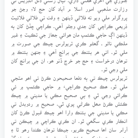
وزارت مذھبي امور اسلا م آباد کان حج لاءِ وڃڻ جو
پروگرام ملي ويو ته فلاڻي ڏينهن ۽ وقت تي فلاڻي فلائيٽ
ذريعي ڪراچي کان جدي وڃڻو آھي. ڪراچي ڇڏڻ کان ٻه
ڏينهن اڳ حاجي ڪئمپ مان ھوائي جھاز جي ٽڪيٽ ۽ غير
ملڪي ناڻو ـ گھڻو ڪري ٽريولرس چيڪ جي صورت ۾
ملي ٿو. اتي ھر بئنڪ جي برانچ آھي ۽ جنهن بئنڪ ۾
توھان درخواست ۽ حج جو خرچ ڏنو ھو، ان جي برانچ کان
ملي وڃي ٿو.
ٽريولرس چيڪ تي ٻه دفعا صحيحون ڪرڻ تي اھو مٽجي
ملي ٿو. ھڪ صحيح ڪراچيءَ ۾ حاجي ڪئمپ ۾ ئي
ڪرائي وڃي ٿي ۽ ٻي صحيح مڪي يا مديني ۾ چيڪ
ڪئش ڪرڻ مھل ڪرڻي پوي ٿي. صحيح ۾ ردوبدل تي
مڪي يا مديني جي بئنڪ وارا اھو چيڪ قبول ڪرڻ کان
انڪار ڪري سگھي ٿو. ان ڪري ڪراچي ۾ چيڪن تي
آرام سان اھا صحيح ڪريو، جيڪا توھان ڪندا رھو ٿا ۽
جنهن جي توھان کي پرئڪٽس آھي. ٽريولرس چيڪ سان گڏ