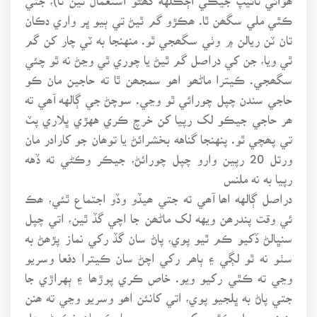
ڪٿي ملي سگھن ٿا. ھڪڙو گم ٿيڻ تي ٻيو ڀر واري دڪان
تان ٽن ريالن ۾ وٺي سگھجي ٿو. منهنجا به ٽي چار کن گم
ٿي ويا، جن کي دراصل گم ٿيڻ يا چوري ٿي وڃڻ نه ٿو چئي
سگھجي. ڪيترا ماڻھو اھو سمجھن ٿا ته حاجين مان ڪو
حاجي سندن چپل چورائي ٿو وڃي. سوچڻ جي ڳالهه آھي ته
ھر حاجي جيڪو لک رپيا کن خرچ ڪري ههڙي ڀلاري پٽ
تي پھچي ٿو. پنهنجا گناهه بخشرائڻ يا توھان جو کارادر مان
ورتل 20 رپين وارو چپل چورائڻ، جيڪر وڪڻي ته ڏهه
رپيا به نه ملنس
دراصل ڳالهه اھا آھي ته جتي ھيڏو وڏو اجتماع ٿئي، ھڪ
ئي وقت پندرھن ويهه لک ماڻھن جا اچي گڏ ٿين، اتي چپل
سنڀالڻ ڏکيو ڪم ٿيو پوي، پاڻ سان گڏ رکي نماز پڙھڻ به
سٺو نه ٿو لڳي ۽ ٻاھر رکي اچڻ سان ڪيترا دفعا وسريو
وڃي ته ڪٿي رکيو ويو. خاص ڪري پوڙھا ۽ ٻهراڙي جا
جتي پاڻ به ڀلجيو پوي، اتي کانئن اھو وسريو وڃي ته ھنن
پنهنجو چپل ڪٿي رکيو. پوءِ حرم پا ڪ مان نڪرڻ مھل