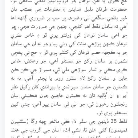
حڪومت طرفان مليل ھدايتن ۽ معلومات جي ڪتاب مان
خبر پئجي سگھي ٿي وغيره. پر سڀ ۾ ضروري ڳالهه اھا
آھي ته سامان فقط اھو کڻجي، جنهن جي ضرورت ھجي، ڇو
جو اھي سامان توھان کي ڍوئڻو پوي ٿو ۽ خاص ڪري
توھان ڪنهن پوڙھي مائٽ کي وٺي پيا وڃو ته ان جي سامان
جو به ڪجهه حصو توھان کي کڻڻو پوي ٿو ۽ حج تي پھچي
ڪمرن ۾ سامان رکڻ جو مسئلو آھي، جو رھائش، خاص
ڪري مڪي ۾ تمام سوڙھي ملي ٿي، مسواڙ جي ڪن ڪن
جاين ۾ سامان رکڻ لاءِ اسٽور روم يا پڇٽي آھي، نه ته
ڪيترن جو سامان سندن سيراندي يا پيراندي کان رکيل نطر
آيو ۽ ان ڳالهه تان به ڪيترن حاجين جون ھڪٻئي سان
رنجشون رھيون ٿي، جو اتي ئي سامان پيو آھي، جتي کين
سمھڻو پوي ٿو.
فقط 35 ڏينهن جي سفر لاءِ ڪي ماڻھو ڇهه وڳا (سٿڻيون
قميصون) کڻي ھلن ٿا، ڪي اٺ، اسان جي گروپ جي ھڪ
ھمراهه ڏهه وڳا آندا ھئا، منهنجي خيال ۾ 4 وڳا به گھڻا