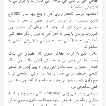
اتان وٺي سگھو ٿا.
اڄڪلهه موسم ٿڌڪار واري آھي ۽ پنج ڇهه سال 2005ع
تائين سياري واري موسم رھندي. جنهن ۾ فجر ۽ عشاءِ
نمازن تي سيءُ ٿئي ٿو، جنهن لاءِ توھان کي سئيٽر جي
ضرورت پوندي يا بهتر ته اھو آھي ته مون وانگر ھڪ کٿي
(يا لوئي، اجرڪ) کڻي وڃو، جنهن کي مٿان پائي سمھي به
سگھو ٿا.
سامان کڻڻ لاءِ لوهه، ڪاٺ، چمڙي کان ڪپڙي جي بئگ
وڌيڪ ھلڪي رھي ٿي ۽ ھڪ ئي اھڙي سائيز جي بئگ
کڻجي، جنهن ۾ سڀ سامان اچي وڃي ۽ ٻيو ڳچي جو ٿيلھو
کڻجي، جيڪو ھوائي جھاز ۾ پاڻ سان رکي سگھجي ٿو يا
حج وارن پنجن ڏينهن تي منى، مزدلفه ۽ عرفات جي سفر تي
کڻي سگھجي ٿو.
پنهنجي پسند جي ڇٽي Umbrella کڻي وڃڻ چاھيو ٿا ته
ڪاري رنگ جي اھا ڇٽي وٺو، جيڪا بند ڪرڻ ۾ننڍي به ٿي
سگھي ۽ توھان جي ھئنڊ بئگ ۾ آساني سان اچي وڃي.