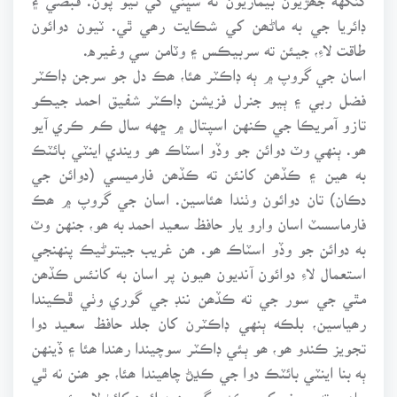
ڊائريا جي به ماڻھن کي شڪايت رھي ٿي. ٽيون دوائون
طاقت لاءِ، جيئن ته سربيڪس ۽ وٽامن سي وغيره.
اسان جي گروپ ۾ ٻه ڊاڪٽر ھئا، ھڪ دل جو سرجن ڊاڪٽر
فضل ربي ۽ ٻيو جنرل فزيشن ڊاڪٽر شفيق احمد جيڪو
تازو آمريڪا جي ڪنهن اسپتال ۾ ڇهه سال ڪم ڪري آيو
ھو. ٻنهي وٽ دوائن جو وڏو اسٽاڪ ھو ويندي اينٽي بائٽڪ
به ھين ۽ ڪڏھن کانئن ته ڪڏھن فارميسي (دوائن جي
دڪان) تان دوائون وٺندا ھئاسين. اسان جي گروپ ۾ ھڪ
فارماسسٽ اسان وارو يار حافظ سعيد احمد به ھو، جنهن وٽ
به دوائن جو وڏو اسٽاڪ ھو. ھن غريب جيتوڻيڪ پنهنجي
استعمال لاءِ دوائون آنديون ھيون پر اسان به کانئس ڪڏھن
مٿي جي سور جي ته ڪڏھن ننڊ جي گوري وٺي ڦڪيندا
رھياسين، بلڪه ٻنهي ڊاڪٽرن کان جلد حافظ سعيد دوا
تجويز ڪندو ھو، ھو ٻئي ڊاڪٽر سوچيندا رھندا ھئا ۽ ڏينهن
ٻه بنا اينٽي بائٽڪ دوا جي ڪڍڻ چاھيندا ھئا، جو ھنن نه ٿي
چاھيو ته مريض کي يڪدم ڳريون دوائون کائڻ لاءِ چئجي پر