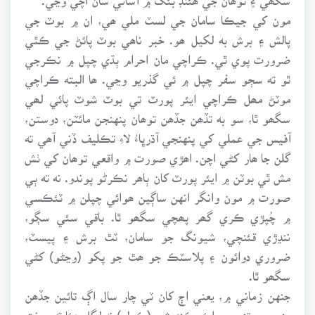
مون کي جيڪا سامان جي لسٽ ملي ھي، ان ۾ بوٽ جي
پالش ۽ برش به لکيل ھو. خبر ناھي بوٽ پائڻ جي ڪٿي
ضرورت پوي ٿي. ڪراچي مان احرام ٻڌي چپل ۾ نڪرجي
ٿو ته سڄو سفر چپل ۾ ئي گذريو وڃي. ھا البته ڪراچي
موٽڻ مھل ڪراچي ايئر پورٽ تي بوٽ شوٽ پائي لھي
سگھو ٿا، سو به تڏھن جڏھن توھان پنهنجن مائٽن، دوستن،
آفيس جي عملي کي پنهنجي آڌرڀاءُ لاءِ تڪليف ڏني آھي ته
گلن جا ھار کڻي اچن. اھڙي صورت ۾ واقعي توھان کي ٺش
مش ٿي بوٽن ۾ ايئر پورٽ کان ٻاھر نڪرڻو پوندو. نه ته ٻي
صورت ۾ مون وانگر انهن ساڳين ھوائي چپلن ۾ ٽئڪسي
۾ چُپڙي ڪري گھر پھچي سگھو ٿا. باقي سئي سڳو،
ننڍڙي قئنچي، شيونگ جو سامان، ٽٿ برش ۽ پيسٽ،
ضروري دوائون ۽ پلاسٽڪ جو ھٿ جو پکو (وڃڻو) کڻي
سگھو ٿا.
جنهن زماني ۾، يعني اڄ کان ٽي چار سال اڳ تائين جڏھن
منى جي تنبن ۾ ايئر ڪنڊيشن (ڪولر) نه لڳل ھئا ته سخت