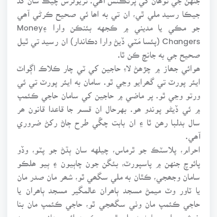
جيڪا رسيد ملي ٿي، ان تي به اھا ئي صحيح ڪرڻي آھي
جو مڪي يا مديني ۾ ڪجهه بئنڪن وارا ۽Money
Changers (پئسا مَٽي ڏيڻ وارا دڪاندار) ان رسيد تي ٿيل
صحيح جي به جانچ ڪن ٿا.
ھوائي جھاز ۾ چڙھڻ لاءِ حاجين کي ٽي چار ڪلاڪ اڳواٽ
ايئر پورٽ تي گھرايو وڃي ٿو. سامان به ايئر پورٽ تي ئي
ورتو وڃي ٿو. پر ماضي ۾ حاجين کي سامان حاجي ڪئمپ
۾ ئي ڏيڻو پوندو ھو. بهرحال ان قسم جا قاعدا قانون ھر
سال بدلبا رھن ٿا ۽ ان بابت چڱي طرح ڄاڻ رکڻ ضروري
آھي.
احرام، پلاسٽڪ جو ٿرماس، چيلهه سان ٻڌڻ جو پٽو، وڏو
پائوچ جنهن ۾ پاسپورٽ، بئگن جون چاٻيون ۽ ٻيو ھلڪو
سامان وجھجي، ڪٿان به ملي سگھي ٿو، شھر مان صدر مان
يا ٽاور وٽ ميمڻ مسجد ٻاھران عالمگير مسجد ٻاھران يا
حاجي ڪئمپ مان وٺي سگھجي ٿو، حاجي ڪئمپ مان بنا
خوشبو وارو صابڻ به ملي ٿو، جيڪو ھوائي جھاز ۾ ۽ بعد