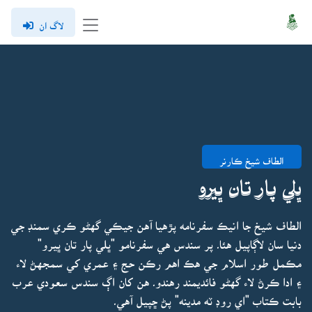
لاگ ان
الطاف شيخ ڪارنر
ڀلي پار تان ڀيرو
الطاف شيخ جا انيڪ سفرنامه پڙهيا آهن جيڪي گهڻو ڪري سمنڊ جي
دنيا سان لاڳاپيل هئا۔ پر سندس هي سفرنامو "ڀلي پار تان ڀيرو"
مڪمل طور اسلام جي هڪ اهم رڪن حج ۽ عمري کي سمجهڻ لاء
۽ ادا ڪرڻ لاء گهڻو فائديمند رهندو۔ هن کان اڳ سندس سعودي عرب
بابت ڪتاب "اي روڊ ٽه مدينه" پڻ ڇپيل آهي۔