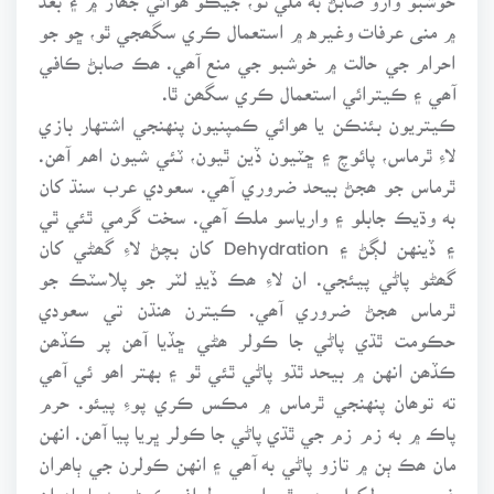
۾ منى عرفات وغيره ۾ استعمال ڪري سگھجي ٿو، ڇو جو
احرام جي حالت ۾ خوشبو جي منع آھي. ھڪ صابڻ ڪافي
آھي ۽ ڪيترائي استعمال ڪري سگھن ٿا.
ڪيتريون بئنڪن يا ھوائي ڪمپنيون پنهنجي اشتهار بازي
لاءِ ٿرماس، پائوچ ۽ ڇٽيون ڏين ٿيون، ٽئي شيون اھم آھن.
ٿرماس جو ھجڻ بيحد ضروري آھي. سعودي عرب سنڌ کان
به وڌيڪ جابلو ۽ وارياسو ملڪ آھي. سخت گرمي ٿئي ٿي
۽ ڏينهن لڳڻ ۽ Dehydration کان بچڻ لاءِ گھڻي کان
گھڻو پاڻي پيئجي. ان لاءِ ھڪ ڏيڍ لٽر جو پلاسٽڪ جو
ٿرماس ھجڻ ضروري آھي. ڪيترن ھنڌن تي سعودي
حڪومت ٿڌي پاڻي جا ڪولر ھڻي ڇڏيا آھن پر ڪڏھن
ڪڏھن انهن ۾ بيحد ٿڌو پاڻي ٿئي ٿو ۽ بهتر اھو ئي آھي
ته توھان پنهنجي ٿرماس ۾ مڪس ڪري پوءِ پيئو. حرم
پاڪ ۾ به زم زم جي ٿڌي پاڻي جا ڪولر ڀريا پيا آھن. انهن
مان ھڪ ٻن ۾ تازو پاڻي به آھي ۽ انهن ڪولرن جي ٻاھران
غير مجرب لکيل رھي ٿو. اس ۾ طواف ڪرڻ بعد يا ٻاھران