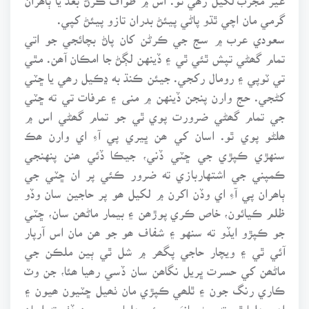
گرمي مان اچي ٿڌو پاڻي پيئڻ بدران تازو پيئڻ کپي.
سعودي عرب ۾ سج جي ڪرڻن کان پاڻ بچائجي جو اتي
تمام گھڻي تپش ٿئي ٿي ۽ ڏينهن لڳڻ جا امڪان آھن. مٿي
تي ٽوپي ۽ رومال رکجي. جيئن ڪنڌ به ڍڪيل رھي يا ڇٽي
کڻجي. حج وارن پنجن ڏينهن ۾ منى ۽ عرفات تي ته ڇٽي
جي تمام گھڻي ضرورت پوي ٿي جو تمام گھڻي اس ۾
ھلڻو پوي ٿو. اسان کي ھن ڀيري پي آءِ اي وارن ھڪ
سنهڙي ڪپڙي جي ڇٽي ڏني، جيڪا ڏئي ھنن پنهنجي
ڪمپني جي اشتهاربازي ته ضرور ڪئي پر ان ڇٽي جي
ٻاھران پي آءِ اي وڏن اکرن ۾ لکيل ھو پر حاجين سان وڏو
ظلم ڪيائون، خاص ڪري پوڙھن ۽ بيمار ماڻھن سان، ڇٽي
جو ڪپڙو ايڏو ته سنهو ۽ شفاف ھو جو ھن مان اس آرپار
آئي ٿي ۽ ويچار حاجي پگھر ۾ شل ٿي ٻين ملڪن جي
ماڻھن کي حسرت ڀريل نگاھن سان ڏسي رھيا ھئا، جن وٽ
ڪاري رنگ جون ۽ ٿلھي ڪپڙي مان ٺھيل ڇٽيون ھيون ۽
اھي ھليا ٿي ته ڄڻ ڇانوَ ۾ پئي ھليا. پوءِ مون ڏٺو ته اسان