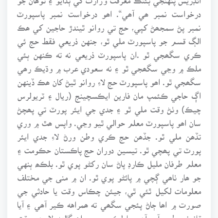
درخواست نمبر ھي آھي“. اھو درخواست نمبر پاسپورٽ
نمبر پڻ سمجھڻ کپي، حج تي روانو ٿيندڙ حاجين کي ھڪ
الڳ قسم جو پاسپورٽ ملي ٿو، جنهن ذريعي فقط حج ئي
ڪري سگھجي ٿو .ان پاسپورٽ ذريعي نه ته ڪنهن ٻئي
ملڪ ۾ وڃي سگھجي ٿو ۽ نه سعودي عرب ۾ وڌيڪ رھي
سگھجي ٿو. اھو پاسپورٽ حج لاءِ روانو ٿيڻ کان ھڪ ڏينهن
اڳ حاجي ڪئمپ مان فارين ايڪسچينج (ريال ۽ ٽريولرس
چيڪ) وٺڻ وقت ملي ٿو ۽ جدي جي ايئر پورٽ تي پھچڻ
سان اھو پاسپورٽ معلم حوالي ٿيو وڃي. واپس ھٿ ۾ وري
تڏھن ملي ٿو. جڏھن حج ڪري وطن ورڻ لاءِ جدي ايئر
پورٽ تي پھچي ٿو. تيسين دوران حج پاڪستان حڪومت ۽
معلم طرفان مليل ڪارڊ پاڻ سان رکڻو پوي ٿو. بلڪھ ٻنهي
جو ھار ٺاھي ڳچي ۾ پائڻو پوي ٿو. ان ۾ منى جي مختلف
معلومات لکيل ٿئي ٿي، جيئن چڪاس وقت يا حادثي جي
صورت ۾ اھا ڄاڻ پئجي سگھي ته ھمراهه ڪير آھي ۽ آيا
قانوني طرح آيو آھي يا لڪي ڇپي. ان ڳالهه لاءِ ھر وقت