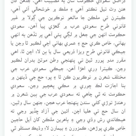
ھنن وٽ تيل نڪتو آھي ۽ ملڪ ۾ خوشحالي آئي آھي،
ڪيترن ئي ملڪن جا ماڻھو نوڪرين جي ڳولا ۾ غير
قانوني طرح سعودي عرب ۾ گھڙي پيا آھن. سعودي
حڪومت انهن جي جھل ۾ لڳي پئي آھي پر تڏھن به انهي
بهاني، خاص ڪري حج ۽ عمري بهاني اچي لڪيو ٿا وڃن يا
جيڪي قانوني طرح ويزا ذريعي سال يا ٻن لاءِ اچن ٿا، اھي
مقرر مدو پورو ٿيڻ تي پنهنجي وطن موٽڻ بدران لڪيو
وڃن، ڪيترا وري اھڙا آھن، جيڪي سعودي عرب جي
مختلف شھرن ۾ نوڪريون ڪن ٿا ۽ پوءِ حج جي ڏينهن ۾
بنا اجازت لڪ چوري ۾ مڪي پھچيو وڃن. سعودي
حڪومت نه ٿي چاھي ته سعودي عرب جي ٻين شھرن ۾
رھندڙ توڙي کڻي سندن پنهنجا عرب ھجن، جنهن سال وڻين،
ان سال حج تي ھليا اچن. ائين جي آزاد ڇڏيو وڃي ته
ھيڪاندي رش وڌي وڃي ۽ ٻاھرين ملڪن کان آيل حاجين
خاص ڪري پوڙھن، ڪمزورن ۽ بيمارن لاءِ وڌيڪ مسئلو ٿي
پوي. ان ڪري سعودي حڪومت پنهنجن ماڻھن کي به حج