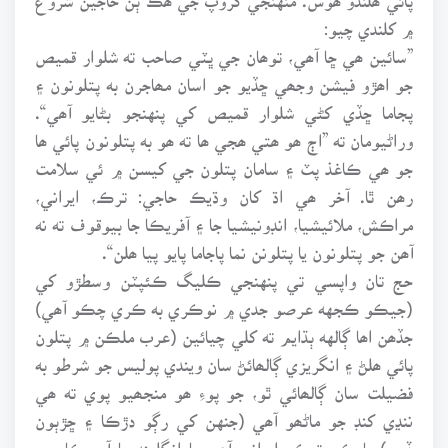
۾ کلندي چيو:
”سائين ھي ڇا آھي، توھان جي ڀٽي صاحب ته شلوار قميص
جو اھڙو فيشن وجھي ڇڏيو جو اسان مھاجرن به پتلونون ۽
پجاما ڇڏي کڻي شلوار قميص کي پنهنجو بڻايو آھي“.
وراڻيومان ته ”اڄ ھو ھتي ھجي ھا ته ھو به پتلونون پائي ھا
جو ھي ڪاغذ پٽ ۽ سامان پتلون جي کيسن ۾ ئي سلامت
رھن ٿا. آخر ھي اڌ کان وڌيڪ حاجي: ترڪ، ايراني،
مراڪش، ملائيشيا، انڊونيشيا جا ۽ آفريڪا جا بيوقوف ته نه
آھن جو پتلونون يا پتلونن نما پاجاما پايو پيا ھلن“.
حج تان واپسي تي پنهنجي ڪليگ ڪئپٽن وسطڙو کي
(جيڪو ڪجهه عرصو جدي ۾ نوڪري به ڪري چڪو آھي)
جڏھن اھا ڳالهه ٻڌايم ته کلي چيائين (عرب ملڪن ۾ پتلون
پائي ھلڻ ۽ انگريزي ڳالھائڻ سان ويندي پوليس جو شرطو به
فضيلت سان ڳالھائي ٿو، جو پوءِ ھو منجھيو پوي ته ھي
ننڍي کنڊ جو ماڻھو آھي (جنهن کي رڳو دڙڪا ۽ ڇڙٻون
ڏجن) يا ڪو ترڪ، ايراني آھي يا انگلينڊ يا آمريڪا جي