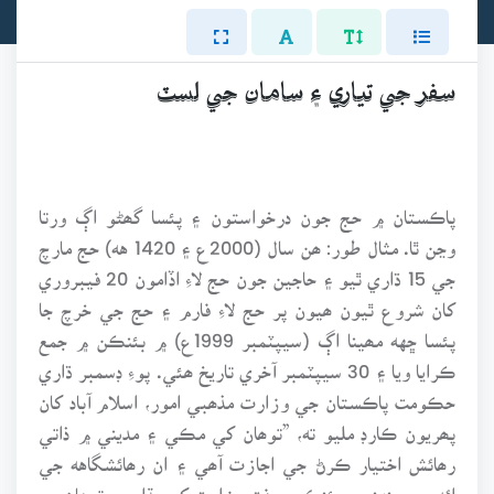
سفر جي تياري ۽ سامان جي لسٽ
پاڪستان ۾ حج جون درخواستون ۽ پئسا گھڻو اڳ ورتا
وڃن ٿا. مثال طور: ھن سال (2000ع ۽ 1420 هه) حج مارچ
جي 15 ڌاري ٿيو ۽ حاجين جون حج لاءِ اڏامون 20 فيبروري
کان شروع ٿيون ھيون پر حج لاءِ فارم ۽ حج جي خرچ جا
پئسا ڇهه مھينا اڳ (سيپٽمبر 1999ع) ۾ بئنڪن ۾ جمع
ڪرايا ويا ۽ 30 سيپٽمبر آخري تاريخ ھئي. پوءِ ڊسمبر ڌاري
حڪومت پاڪستان جي وزارت مذھبي امور، اسلام آباد کان
پھريون ڪارڊ مليو ته، ”توھان کي مڪي ۽ مديني ۾ ذاتي
رھائش اختيار ڪرڻ جي اجازت آھي ۽ ان رھائشگاهه جي
ائڊريس پنهنجي بئنڪ معرفت وزارت کي ٻڌايو ۽ توھان جو