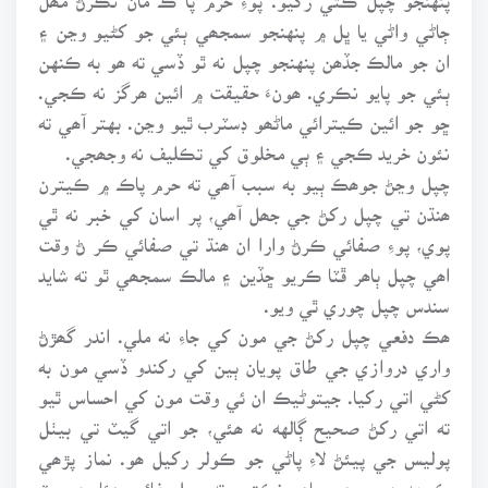
ڄاڻي واڻي يا ڀل ۾ پنهنجو سمجھي ٻئي جو کڻيو وڃن ۽
ان جو مالڪ جڏھن پنهنجو چپل نه ٿو ڏسي ته ھو به ڪنهن
ٻئي جو پايو نڪري. ھونءَ حقيقت ۾ ائين ھرگز نه ڪجي.
ڇو جو ائين ڪيترائي ماڻھو ڊسٽرب ٿيو وڃن. بهتر آھي ته
نئون خريد ڪجي ۽ ٻي مخلوق کي تڪليف نه وجھجي.
چپل وڃڻ جوھڪ ٻيو به سبب آھي ته حرم پاڪ ۾ ڪيترن
ھنڌن تي چپل رکڻ جي جھل آھي، پر اسان کي خبر نه ٿي
پوي، پوءِ صفائي ڪرڻ وارا ان ھنڌ تي صفائي ڪر ڻ وقت
اھي چپل ٻاھر ڦٽا ڪريو ڇڏين ۽ مالڪ سمجھي ٿو ته شايد
سندس چپل چوري ٿي ويو.
ھڪ دفعي چپل رکڻ جي مون کي جاءِ نه ملي. اندر گھڙڻ
واري دروازي جي طاق پويان ٻين کي رکندو ڏسي مون به
کڻي اتي رکيا. جيتوڻيڪ ان ئي وقت مون کي احساس ٿيو
ته اتي رکڻ صحيح ڳالهه نه ھئي، جو اتي گيٽ تي بيٺل
پوليس جي پيئڻ لاءِ پاڻي جو ڪولر رکيل ھو. نماز پڙھي
ڪجهه دير ويھي ٻاھر نڪتس ته چپل غائب ھئا. در وٽ