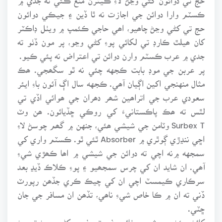
ڪسٽم وارا دوائن جي اجازت نه ٿا ڏين ۽ جيڪي دوائون
حج تي کڻي وڃڻ چاھيو، اھي حاجي ڪئمپ ۾ ويٺل ڊاڪٽر
کان ھيلٿ ڪارڊ تي لکائي پوءِ کڻي وڃو، پر مون ڏٺو ته
جدي ۾ عرب ڪسٽم وارن دوائن تي اعتراض نه پئي ڪيو.
پر عربن جي موڊ بابت ڪجهه چئي نه ٿو سگھجي. ھڪ
مثال منهنجي اکين اڳيان آھي. ڪجهه سال اڳ آئون باءِ ايئر
سعودي عرب جي اتراھين شھر دھران جي ھوائي اڏي تي
لٿس ته ھڪ پاڪستانيءَ کي روڪي ڇڏيائون. ھن وٽ
Surbex T وٽامن جي شيشي ھئي، جنهن ۾ گھم چوسڻ لاءِ
اڇي ننڍڙي ڳوٿري ۾ Absorber ٿئي ٿو. ڪسٽم واري کي
سمجهه ۾نه اچي ته دوائن جي شيشي ۾ اھا ڪھڙي شيءِ
آھي. ان شايد ان کي چرس سمجھيو ۽ پوءِ ڪلاڪ ڏيڍ بعد
سرڪاري ڪيمسٽ اچي ان کي چيڪ ڪري جڏھن رپورٽ
ڏني ته ان ۾ ڪا خاص شيءِ ناھي، تڏھن ان مسافر جي جان
ڇٽي.
کائڻ پيئڻ جي شين، مٺائي، فروٽ وغيرھ کڻي وڃڻ تي پڻ