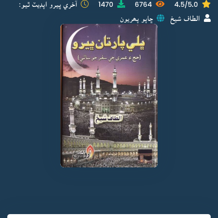
4.5/5.0
6764
1470
آخري ڀيرو اپڊيٽ ٿيو:
الطاف شيخ
ڇاپو پھريون