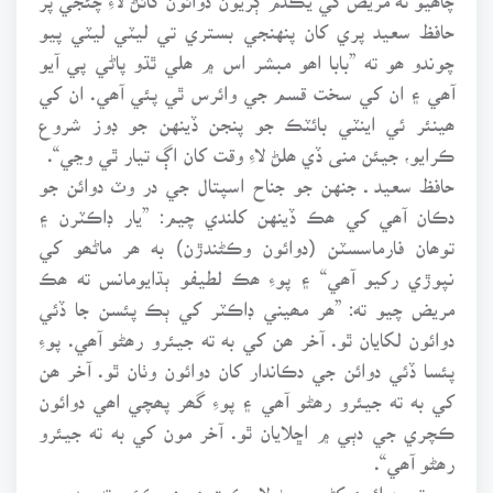
حافظ سعيد پري کان پنهنجي بستري تي ليٽي ليٽي پيو
چوندو ھو ته ”بابا اھو مبشر اس ۾ ھلي ٿڌو پاڻي پي آيو
آھي ۽ ان کي سخت قسم جي وائرس ٿي پئي آھي. ان کي
ھينئر ئي اينٽي بائٽڪ جو پنجن ڏينهن جو ڊوز شروع
ڪرايو، جيئن منى ڏي ھلڻ لاءِ وقت کان اڳ تيار ٿي وڃي“.
حافظ سعيد ـ جنهن جو جناح اسپتال جي در وٽ دوائن جو
دڪان آھي کي ھڪ ڏينهن کلندي چيم: ”يار ڊاڪٽرن ۽
توھان فارماسسٽن (دوائون وڪڻندڙن) به ھر ماڻھو کي
نپوڙي رکيو آھي“ ۽ پوءِ ھڪ لطيفو ٻڌايومانس ته ھڪ
مريض چيو ته: ”ھر مھيني ڊاڪٽر کي ٻڪ پئسن جا ڏئي
دوائون لکايان ٿو. آخر ھن کي به ته جيئرو رھڻو آھي. پوءِ
پئسا ڏئي دوائن جي دڪاندار کان دوائون وٺان ٿو. آخر ھن
کي به ته جيئرو رھڻو آھي ۽ پوءِ گھر پھچي اھي دوائون
ڪچري جي دٻي ۾ اڇلايان ٿو. آخر مون کي به ته جيئرو
رھڻو آھي“.
حج تي دوائون کڻي وڃڻ لاءِ ڪيترن منع ڪئي ته جدي ۾