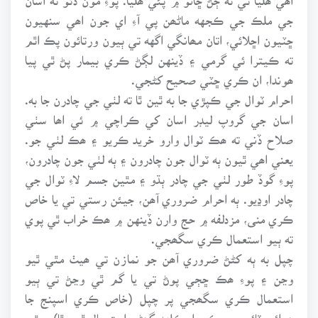
جي ملڪ جي ڪجهه ماڻھن پي آءِ اي جون اھي سنهيون
ڇٽيون اڇلائي، اتان مھانگي اگهه تي ٻيون ورتائون پڪ اٿم
ته ڪيترا ئي گرمي ۽ ڏينهن لڳڻ ڪري بيمار پڻ ٿي پيا
ھوندا، ان ڪري ڇٽي صحيح کڻجي.
احرام ٽوال جي ڪپڙي جا به ٿين ٿا ته لٺي جي چادرن جا به.
اسان جي گروپ ليڊر اسان کي ڪراچي ۾ ئي اھا سٺي
صلاح ڏني ته ھڪ ٽوال وارو خريد ڪريو ۽ ھڪ لٺي جو.
يعني اھي ٿيون ٻه ٽوال جون چادرون ۽ ٻه لٺي جون چادرون،
پوءِ گوڏ طور لٺي جي چادر ٻڌو ۽ مٿين جسم لاءِ ٽوال جي
چادر اوڍيو. ٻه احرام ضروري آھن، جيئن رستي تي يا خاص
ڪري منى، مزدلفه ۾ حج وارن ڏينهن ۾ ھڪ خراب ٿي پوي
ته ٻيو استعمال ڪري سگھجي.
چپل به ٻه کڻڻ ضروري آھن جو نمازن تي ھيٺ مٿي ٿيو
وڃن ۽ پوءِ ھڪ ڇڄي پوڻ تي يا گم ٿي وڃڻ تي ٻيو
استعمال ڪري سگھجي پر چپل (خاص ڪري اسپنج جا
ھوائي ٽائيپ جيڪي اڄڪلهه گھڻو استعمال ٿين ٿا)، جٿي