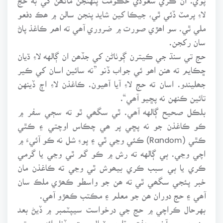
لاءِ پرمٽ ڏئي ٿي، جيڪا کين شايد پنجن سالن ۾ ھڪ دفعو
ملي ٿي. سو اھڙي صورت ۾ ضروري آھي ته اھم ڪاغذ پاڻ
سان رکجن.
حج تي سنڌ جي ڪيترن ڳوٺاڻن کي جڏھن ان ڳالهه لاءِ ڌيان
ڇڪايم ته ھنن اھو ئي جواب ڏنو ”نه سائين اسان کي ڪير
جھليندو. اسان ته حج لاءِ آيا آھيون. ڪاغذن لاءِ اڄ ڏينهن
تائين ڪنهن نه پڇيو آھي“.
بلڪل صحيح ڳالهه آھي. ٿي سگھي ٿو ته سڄي سفر ۾
ڪو ڪاغذن جو نه پڇي پر ھي چڪاس اوچتي ۽ ڪٿي
ڪٿي (Random) ڪئي وڃي ٿي ۽ پوءِ شل نه ڪو آئيءَ ۾
اچي وڃي. ٻي ڳالهه ته رش ۾ ڪو گم ٿي وڃي يا گرمي
ڪري يا ٻي سبب ڪري بيھوش ٿي وڃي ته ڪاغذن مان
خبر پئجي سگھي ٿي ته ھن جو واسطو ڪھڙي ملڪ سان
آھي ۽ حج دوران ھن جو معلم ۽ مڪتب ڪھڙو آھي.
بهرحال ڪراچي ۾ حج جي درخواست سيپٽمبر ۾ ڏيڻ بعد
جنوري جي آخري ھفتي ڌاري، ٽپال رستي ڏنل ائڊريس تي