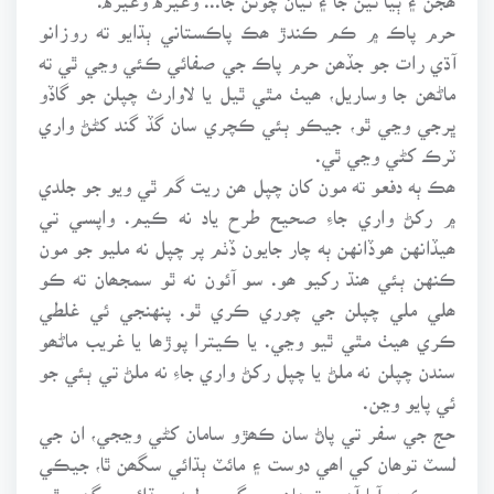
حرم پاڪ ۾ ڪم ڪندڙ ھڪ پاڪستاني ٻڌايو ته روزانو
آڌي رات جو جڏھن حرم پاڪ جي صفائي ڪئي وڃي ٿي ته
ماڻھن جا وساريل، ھيٺ مٿي ٿيل يا لاوارث چپلن جو گاڏو
ڀرجي وڃي ٿو، جيڪو ٻئي ڪچري سان گڏ گند کڻڻ واري
ٽرڪ کڻي وڃي ٿي.
ھڪ ٻه دفعو ته مون کان چپل ھن ريت گم ٿي ويو جو جلدي
۾ رکڻ واري جاءِ صحيح طرح ياد نه ڪيم. واپسي تي
ھيڏانهن ھوڏانهن ٻه چار جايون ڏٺم پر چپل نه مليو جو مون
ڪنهن ٻئي ھنڌ رکيو ھو. سو آئون نه ٿو سمجھان ته ڪو
ھلي ملي چپلن جي چوري ڪري ٿو. پنهنجي ئي غلطي
ڪري ھيٺ مٿي ٿيو وڃي. يا ڪيترا پوڙھا يا غريب ماڻھو
سندن چپلن نه ملڻ يا چپل رکڻ واري جاءِ نه ملڻ تي ٻئي جو
ئي پايو وڃن.
حج جي سفر تي پاڻ سان ڪھڙو سامان کڻي وڃجي، ان جي
لسٽ توھان کي اھي دوست ۽ مائٽ ٻڌائي سگھن ٿا، جيڪي
حج ڪري آيا آھن. توھان جو گروپ ليڊر ٻڌائي سگھي ٿو.