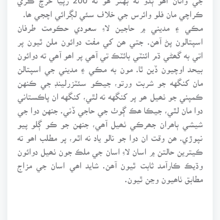
ڪراچي مان فلو وائرس جي خلاف سئي لڳرائي اچجي ھا.
مڪي ۽ مديني ۾ حاجين لاءِ سعودي حڪومت طرفان
اسپتالون پڻ آھن. جتي ھن کي مفت دوائون ملن ٿيون پر
اتي به گھڻي ڌم ائنٽي بائٽڪ تي آھي پر اھو آھي ته دوائون
بيحد اوچيون ڏين ٿا. مون به مڪي ۽ مديني جي اسپتالن
مان کنگهه جو شربت ورتو، جيڪو سئٽزرلينڊ جي ڪنهن
ڪمپني جو ٺھيل ھو پر کنگهه نه لٿي، کنگهه ان پاڪستاني
دوا مان لٿي، جيڪا ھڪ ڳوٺ جي حاجي ڏني. جنهن دوا جي
شيشي ٻاھران جھرڪي ٺھيل آھي، جنهن جو ڪو ڳلو پيو
نپوڙي. ھن وقت ان دوا جو نالو ياد نه اٿم، پر مطلب اھو ته
ڪيترين حالتن ۾ اسان لاءِ اسان جي ملڪ جون ٺھيل دوائون
وڌيڪ ڪارآمد ثابت ٿيون آھن. شايد اھي اسان جي مزاج
مطابق ٺاھيون وڃن ٿيون.