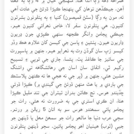
آھن، جيڪڏھن توھان کي پنهنجا ڪپڙا ڌوئڻ جي عادت آھي
ته، مون ٻه وڳا (سٿڻ قميصون) کنيا ۽ ٻه پتلونون بشرٽون
کنيون. ھي پتلونون سفر لاءِ خاص ٺھرائي کنيون ھيم،
جيڪي پجامن وانگر ڪجهه سنهي ڪپڙي جون ڍريون
ڍاريون ھيون. پٺئين ۽ پاسن جي کيسن کان علاوھ ھڪ وڏو
کيسو زپ سان گوڏن وٽ به ٺھرايو ھيم، جنهن ۾ پاسپورٽ
جي سائيز جا ڪاغذ پٽ، پئسا، ڄاري جي ٽوپي ۽ تسبيح
رکيم ٿي. اتفاق سان اسان جي رھائشگاهه تي واشنگ
مشين ھئي، جنهن ۾ (پر جي نه ھجي ھا ته ڪنهن پلاسٽڪ
جي باردي ۾ يا ھٿ منهن ڌوئڻ جي گينڊي ۾) ڪپڙا ڌوئي
ڇڏيندو ھوس. نج ڪاٽن بدران ٽيٽران جي تند مليل ڪپڙا
ھئا، ان ڪري استري جي به ضرورت نه ھئي. رات جو
پجامو پائي سمھندو ھوس سو به اتان 5 ريالن ۾ ورتم.
سڄي عرب دنيا جا ماڻھو رات جو سمھڻ مھل يا ڏينهن جو
جبي (ثوب) ھيٺيان اھو پجامو پائين. سڄو ڏينهن پتلونون
پائي ھلندو ھوس. منهنجي گروپ جي ھڪ ٻن حاجين شروع