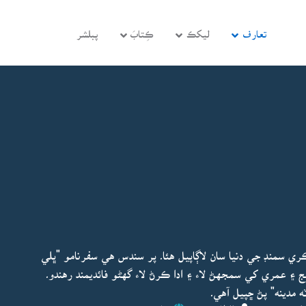
تعارف
ليکڪ
ڪِتابَ
پبلشر
ي سمنڊ جي دنيا سان لاڳاپيل هئا۔ پر سندس هي سفرنامو "ڀلي
 عمري کي سمجهڻ لاء ۽ ادا ڪرڻ لاء گهڻو فائديمند رهندو۔
مدينه" پڻ ڇپيل آهي۔
اپڊيٽ ٿيو:
الطاف شيخ
ڇاپو پھريون