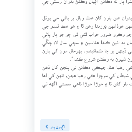
دران ھنن ٻارن کان ھڪ ريال ۾ پاڻي جي بوتل
ن ھوڏانهن ڊوڙندا رھن ٿا ۽ ھو ھڪ قسم جي
جو وڪرو ضرور خراب ٿئي ٿو، ڇو جو ٻار پاڻي
ان به ائين ڪندا ھئاسين ۽ سڄي سال لاءِ چڱي
 ڏينهن ۾ ڇا ڪمائيندو. بهرحال مون کي ٻارن
يون شيون به وڪڻڻ شروع ڪندا“.
ي رھيا ھئا، جيڪي دڪانن تي پنجن کان ڏھن
 شيطان کي موچڙا ھڻي رھيا ھجن، انهن کي اھا
ڪي صفائي وقت ٻار کڻن ٿا ۽ جوڙا جوڙا ٺاھي سستي اگهه تي
اڳيون پنو