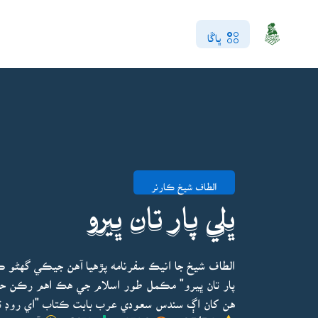
ڀاڱا
الطاف شيخ ڪارنر
ڀلي پار تان ڀيرو
الطاف شيخ جا انيڪ سفرنامه پڙهيا آهن جيڪي گهڻو ڪر
پار تان ڀيرو" مڪمل طور اسلام جي هڪ اهم رڪن حج ۽
هن کان اڳ سندس سعودي عرب بابت ڪتاب "اي روڊ ٽه 
4.5/5.0
6764
1470
آخري ڀيرو 