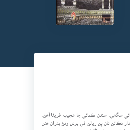
ڪمائي سگھي. سندن ڪمائي جا عجيب طريقا آھن.
 دڪانن تان ٻن ريالن في بوتل وٺڻ بدران ھنن
ترا ٻار ته دڪانن اڳيان وڪڻڻ بدران رستي جي