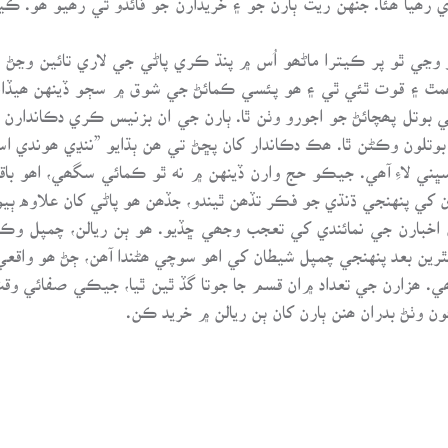
ڃي ٿو پر ڪيترا ماڻھو اُس ۾ پنڌ ڪري پاڻي جي لاري تائين وڃڻ ب
ٿ ۽ قوت ٿئي ٿي ۽ ھو پئسي ڪمائڻ جي شوق ۾ سڄو ڏينهن ھيڏانه
بوتل پھچائڻ جو اجورو وٺن ٿا. ٻارن جي ان بزنيس ڪري دڪاندارن 
وتلون وڪڻن ٿا. ھڪ دڪاندار کان پڇڻ تي ھن ٻڌايو ”ننڍي ھوندي اس
 لاءِ آھي. جيڪو حج وارن ڏينهن ۾ نه ٿو ڪمائي سگھي، اھو باقي
ن کي پنهنجي ڌنڌي جو فڪر تڏھن ٿيندو، جڏھن ھو پاڻي کان علاوه ٻ
اخبارن جي نمائندي کي تعجب وجھي ڇڏيو. ھو ٻن ريالن، چمپل وڪڻ
پٿرين بعد پنهنجي چمپل شيطان کي اھو سوچي ھڻندا آھن، ڄڻ ھو واقعي
ه ھي فقط علامت (Symbol) طور آھي. ھزارن جي تعداد ۾ان قسم جا جوتا گڏ ٿين ٿيا، جي