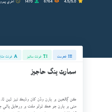
فھرست
فونٽ سائيز
فونٽ مٽاي
سمارٽ ينگ حاجيز
ڪن ڳالھين ۾ ٻارن وڏن کان وڌيڪ تيز ٿين ٿا. 
منى ۾ ٻارن جو ھڪ ٽولو مفت ۾ ورھايل پاڻي جو
کان اڌ قيمت يعني في بوتل ھڪ ريال خريد ڪري 