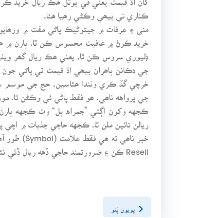
ڪناري تي بيھي وڪڻي رھيا ھئا.
منى ۽ عرفات ۾ جيتوڻيڪ پاڻي مفت ۾ ورھايو و
خريد ڪرڻ ۾ عافيت محسوس ڪن ٿا. ٻارن ۾ ھم
ڊليوري سروس ڪن ٿا، يعني ھڪ ريال گھر ويٺي 
جي دڪانن ٻاھران بيھي اڌ قيمت تي پاڻي جون ب
خرچي گڏ ڪري وٺندا ھئاسين. حج جي موسم سڀني
جي پرواهه ناھي. ھو فقط پاڻي ئي وڪڻن ٿا. مو
ڪجهه وکون اڳتي ”جمراه پل“ وٺ ڪجهه ٻارن 
ريالن تائين ملن ٿا. ڪجهه حاجي جذبات ۾ اچي 
خبر ناھي ت
Resell ڪن ۽ ضرورتمند حاجي ڏهه ريال ڏئي نئون وٺڻ بدران ھنن ٻارن کان ٻن ريالن ۾ خريد ڪن.
پويون پَنو