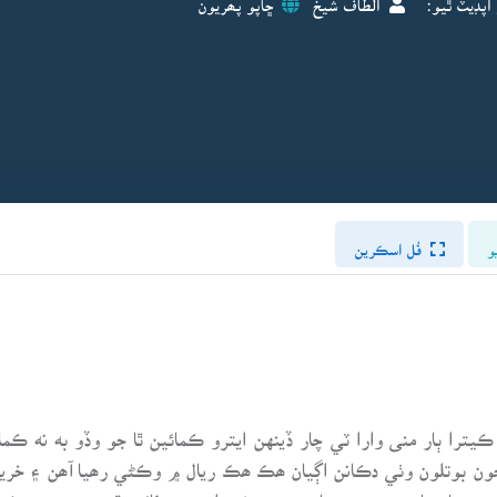
و
فُل اسڪرين
ڪيترا ٻار منى وارا ٽي چار ڏينهن ايترو ڪمائين ٿا جو وڏو به نه 
ن بوتلون وٺي دڪانن اڳيان ھڪ ھڪ ريال ۾ وڪڻي رھيا آھن ۽ خريدار
رھيا ھئا. جنهن ريت ٻارن جو ۽ خريدارن جو فائدو ٿي رھيو ھو. ڪي